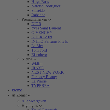
Hugo Boss
Narciso Rodriguez
Shiseido
Rabanne
Premiummerken
DIOR
Yves Saint Laurent
GIVENCHY
GUERLAIN
INITIO Parfums Privés
La Mer
Tom Ford
Eisenberg
Nieuw
Widian
IRÄYE
NEST NEW YORK
Farmacy Beauty
La Prairie
TYPEBEA
Promo
☀️ Zomer
Alle weergeven
Highlights
Travel Essentials