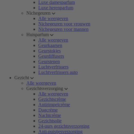
Luxe damesparfum
Luxe herenparfum
Nichegeuren
Alle weergeven
Nichegeuren voor vrouwen
Nichegeuren voor mannen
Huisparfum
Alle weergeven
Geurkaarsen
Geurstokjes
Geurdiffusers
Geurstenen
Luchtverfrissers
Luchtverfrissers auto
Gezicht
Alle weergeven
Gezichtsverzorging
Alle weergeven
Gezichtscrème
Antirimpelcrème
Dagcrème
Nachtcrème
Gezichtsolie
24-uurs gezichtsverzorging
Anti-puistjesverzorging