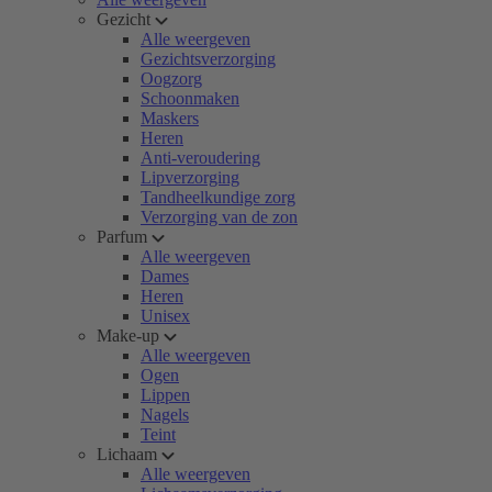
Gezicht
Alle weergeven
Gezichtsverzorging
Oogzorg
Schoonmaken
Maskers
Heren
Anti-veroudering
Lipverzorging
Tandheelkundige zorg
Verzorging van de zon
Parfum
Alle weergeven
Dames
Heren
Unisex
Make-up
Alle weergeven
Ogen
Lippen
Nagels
Teint
Lichaam
Alle weergeven