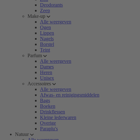
Deodorants
Zeep
Make-up
Alle weergeven
Ogen
Lippen
Nagels
Borstel
Teint
Parfum
Alle weergeven
Dames
Heren
Unisex
Accessoires
Alle weergeven
Afwas- en reinigingsmiddelen
Bags
Boeken
Drinkflessen
Kleine lederwaren
Overige
Paraplu's
Natuur
Alle weergeven