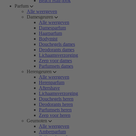
Beach Hair-look
Parfum
Alle weergeven
Damesgeuren
Alle weergeven
Damesparfum
Haarparfum
Bodymist
Douchegels dames
Deodorants dames
Lichaamsverzorging
Zeep voor dames
Parfumsets dames
Herengeuren
Alle weergeven
Herenparfum
Aftershave
Lichaamsverzorging
Douchegels heren
Deodorants heren
Parfumsets heren
Zeep voor heren
Geurnoten
Alle weergeven
Amberparfum