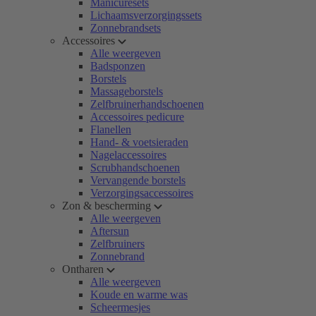
Manicuresets
Lichaamsverzorgingssets
Zonnebrandsets
Accessoires
Alle weergeven
Badsponzen
Borstels
Massageborstels
Zelfbruinerhandschoenen
Accessoires pedicure
Flanellen
Hand- & voetsieraden
Nagelaccessoires
Scrubhandschoenen
Vervangende borstels
Verzorgingsaccessoires
Zon & bescherming
Alle weergeven
Aftersun
Zelfbruiners
Zonnebrand
Ontharen
Alle weergeven
Koude en warme was
Scheermesjes