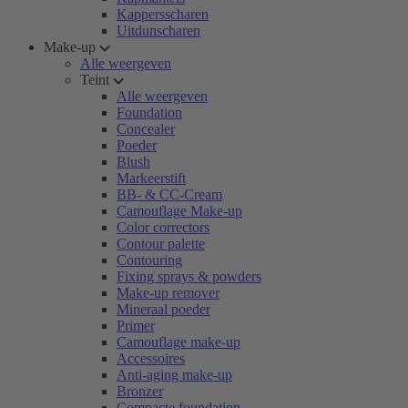
Kappersscharen
Uitdunscharen
Make-up
Alle weergeven
Teint
Alle weergeven
Foundation
Concealer
Poeder
Blush
Markeerstift
BB- & CC-Cream
Camouflage Make-up
Color correctors
Contour palette
Contouring
Fixing sprays & powders
Make-up remover
Mineraal poeder
Primer
Camouflage make-up
Accessoires
Anti-aging make-up
Bronzer
Compacte foundation