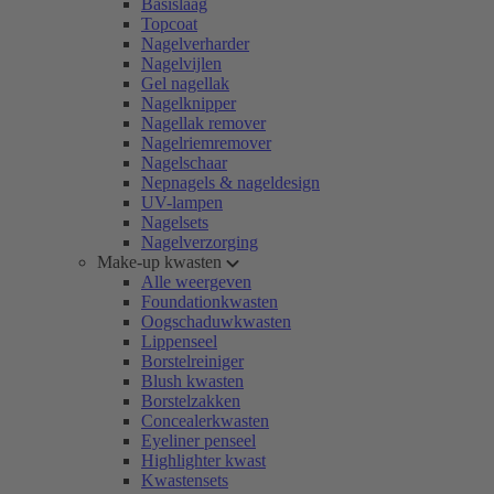
Basislaag
Topcoat
Nagelverharder
Nagelvijlen
Gel nagellak
Nagelknipper
Nagellak remover
Nagelriemremover
Nagelschaar
Nepnagels & nageldesign
UV-lampen
Nagelsets
Nagelverzorging
Make-up kwasten
Alle weergeven
Foundationkwasten
Oogschaduwkwasten
Lippenseel
Borstelreiniger
Blush kwasten
Borstelzakken
Concealerkwasten
Eyeliner penseel
Highlighter kwast
Kwastensets