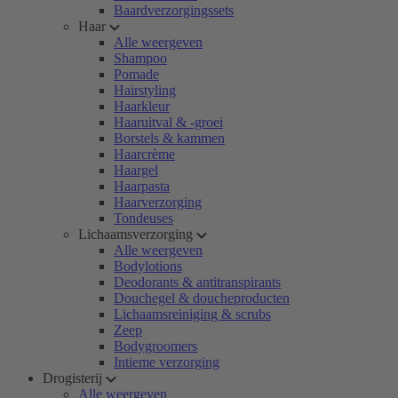
Baardverzorgingssets
Haar
Alle weergeven
Shampoo
Pomade
Hairstyling
Haarkleur
Haaruitval & -groei
Borstels & kammen
Haarcrème
Haargel
Haarpasta
Haarverzorging
Tondeuses
Lichaamsverzorging
Alle weergeven
Bodylotions
Deodorants & antitranspirants
Douchegel & doucheproducten
Lichaamsreiniging & scrubs
Zeep
Bodygroomers
Intieme verzorging
Drogisterij
Alle weergeven