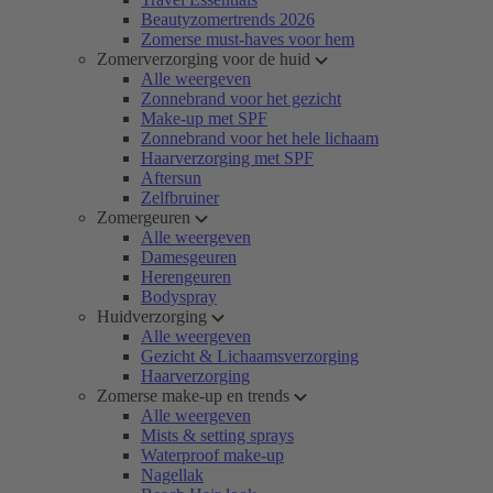
Beautyzomertrends 2026
Zomerse must-haves voor hem
Zomerverzorging voor de huid
Alle weergeven
Zonnebrand voor het gezicht
Make-up met SPF
Zonnebrand voor het hele lichaam
Haarverzorging met SPF
Aftersun
Zelfbruiner
Zomergeuren
Alle weergeven
Damesgeuren
Herengeuren
Bodyspray
Huidverzorging
Alle weergeven
Gezicht & Lichaamsverzorging
Haarverzorging
Zomerse make-up en trends
Alle weergeven
Mists & setting sprays
Waterproof make-up
Nagellak