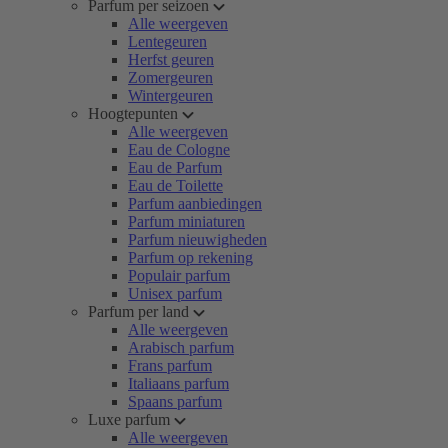
Parfum per seizoen
Alle weergeven
Lentegeuren
Herfst geuren
Zomergeuren
Wintergeuren
Hoogtepunten
Alle weergeven
Eau de Cologne
Eau de Parfum
Eau de Toilette
Parfum aanbiedingen
Parfum miniaturen
Parfum nieuwigheden
Parfum op rekening
Populair parfum
Unisex parfum
Parfum per land
Alle weergeven
Arabisch parfum
Frans parfum
Italiaans parfum
Spaans parfum
Luxe parfum
Alle weergeven