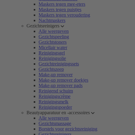
Maskers tegen mee-eters
Maskers tegen puistjes
Maskers tegen veroudering
Nachtmaskers
Gezichtsreinigers
Alle weergeven
Gezichtspeeling
Gezichtstoners
Micellair water
Reinigingsgel
Reinigingsolie
Gezichtreinigingssets
Gezichtszeep
Make-up remover
Make-up remover doekjes
Make-up remover pads
Reinigend schuim
Reinigingscrème
Reinigingsmelk
Reinigingspoeder
Beautyapparatuur en -accessoires
Alle weergeven
Gezichtsmassage
Borstels voor gezichtsreiniging
Gezichtsreinigers