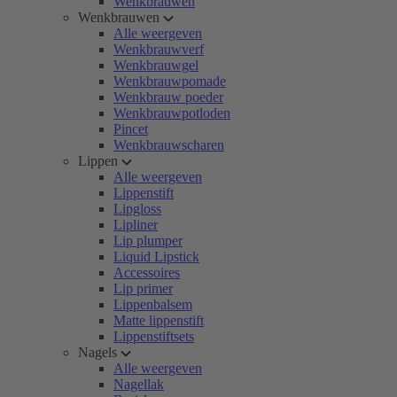
Wenkbrauwen
Wenkbrauwen
Alle weergeven
Wenkbrauwverf
Wenkbrauwgel
Wenkbrauwpomade
Wenkbrauw poeder
Wenkbrauwpotloden
Pincet
Wenkbrauwscharen
Lippen
Alle weergeven
Lippenstift
Lipgloss
Lipliner
Lip plumper
Liquid Lipstick
Accessoires
Lip primer
Lippenbalsem
Matte lippenstift
Lippenstiftsets
Nagels
Alle weergeven
Nagellak