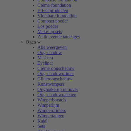
Crème-foundation
Effect producten
Vloeibare foundation
Compact poeder
Los poeder
Make-up sets
Zelfklevende tatoeages
Ogen
Alle weergeven
Oogschaduw
Mascara
Eyeliner
Crème-oogschaduw
Oogschaduwprimer
Glitteroogschaduw
Kunstwimpers
Oogmake-up remover
Oogschaduwpaletten
Wimperborstels
Wimperlijm
Wimperprimers
Wimpertangen
Kajal
Sets