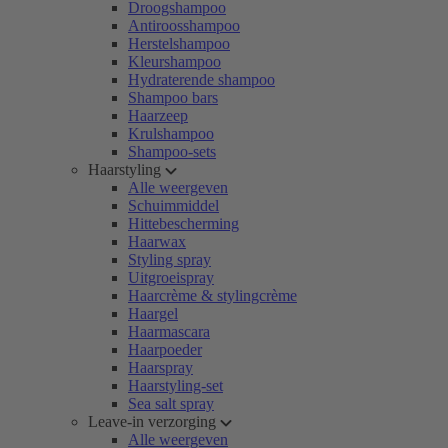
Droogshampoo
Antiroosshampoo
Herstelshampoo
Kleurshampoo
Hydraterende shampoo
Shampoo bars
Haarzeep
Krulshampoo
Shampoo-sets
Haarstyling
Alle weergeven
Schuimmiddel
Hittebescherming
Haarwax
Styling spray
Uitgroeispray
Haarcrème & stylingcrème
Haargel
Haarmascara
Haarpoeder
Haarspray
Haarstyling-set
Sea salt spray
Leave-in verzorging
Alle weergeven