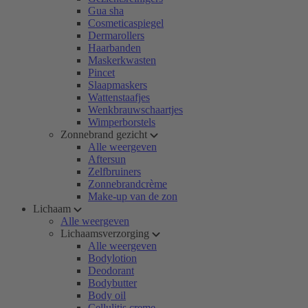
Gua sha
Cosmeticaspiegel
Dermarollers
Haarbanden
Maskerkwasten
Pincet
Slaapmaskers
Wattenstaafjes
Wenkbrauwschaartjes
Wimperborstels
Zonnebrand gezicht
Alle weergeven
Aftersun
Zelfbruiners
Zonnebrandcrème
Make-up van de zon
Lichaam
Alle weergeven
Lichaamsverzorging
Alle weergeven
Bodylotion
Deodorant
Bodybutter
Body oil
Cellulitis creme