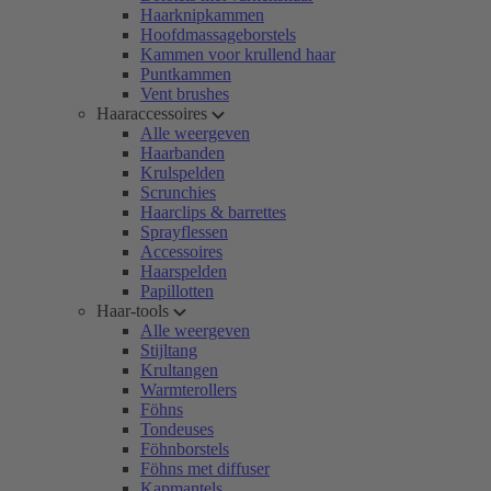
Haarknipkammen
Hoofdmassageborstels
Kammen voor krullend haar
Puntkammen
Vent brushes
Haaraccessoires
Alle weergeven
Haarbanden
Krulspelden
Scrunchies
Haarclips & barrettes
Sprayflessen
Accessoires
Haarspelden
Papillotten
Haar-tools
Alle weergeven
Stijltang
Krultangen
Warmterollers
Föhns
Tondeuses
Föhnborstels
Föhns met diffuser
Kapmantels