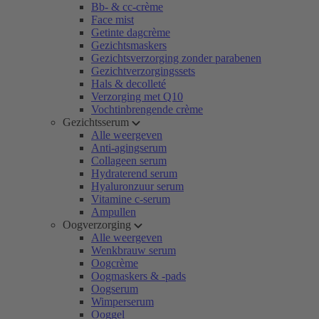
Bb- & cc-crème
Face mist
Getinte dagcrème
Gezichtsmaskers
Gezichtsverzorging zonder parabenen
Gezichtverzorgingssets
Hals & decolleté
Verzorging met Q10
Vochtinbrengende crème
Gezichtsserum
Alle weergeven
Anti-agingserum
Collageen serum
Hydraterend serum
Hyaluronzuur serum
Vitamine c-serum
Ampullen
Oogverzorging
Alle weergeven
Wenkbrauw serum
Oogcrème
Oogmaskers & -pads
Oogserum
Wimperserum
Ooggel