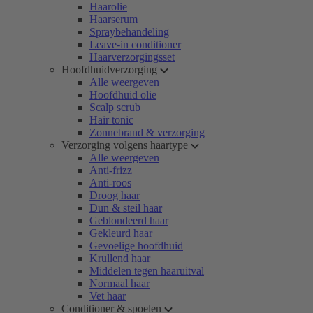
Haarolie
Haarserum
Spraybehandeling
Leave-in conditioner
Haarverzorgingsset
Hoofdhuidverzorging
Alle weergeven
Hoofdhuid olie
Scalp scrub
Hair tonic
Zonnebrand & verzorging
Verzorging volgens haartype
Alle weergeven
Anti-frizz
Anti-roos
Droog haar
Dun & steil haar
Geblondeerd haar
Gekleurd haar
Gevoelige hoofdhuid
Krullend haar
Middelen tegen haaruitval
Normaal haar
Vet haar
Conditioner & spoelen