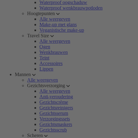
Waterproof oogschaduw
Waterproof wenkbrauwpotloden
Hoogtepunten
Alle weergeven
Make-up met glans
Veganistische make-up
Travel Size
Alle weergeven
Ogen
Wenkbrauwen
Teint
Accessoires
Lippen
Mannen
Alle weergeven
Gezichtsverzorging
Alle weergeven
Anti-veroudering
Gezichtscrème
Gezichtsreinigers
Gezichtsserum
Verzorgingssets
Gezichtsmaskers
Gezichtsscrub
Scheren