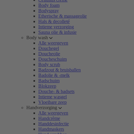
Body foam
Bodyspray
Etherische & massageolie
Hals & decolleté
Intieme verzorging
Sauna olie & infusie
Body wash
Alle weergeven
Douchegel
Doucheolie
Doucheschuim
Body scrub
Badzout & bruisballen
Badolie & -melk
Badschuim
Blokzeep
Douche- & badsets
Intieme wasgel
Vloeibare zeep
Handverzorging
Alle weergeven
Handcrème
Handdesinfectie
Handmaskers