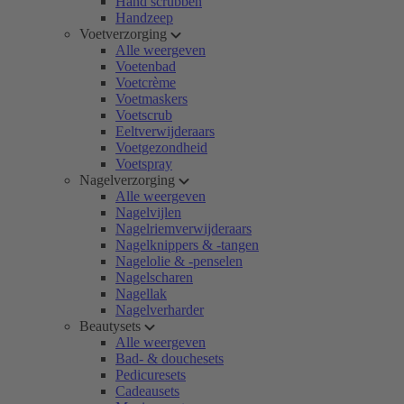
Hand scrubben
Handzeep
Voetverzorging
Alle weergeven
Voetenbad
Voetcrème
Voetmaskers
Voetscrub
Eeltverwijderaars
Voetgezondheid
Voetspray
Nagelverzorging
Alle weergeven
Nagelvijlen
Nagelriemverwijderaars
Nagelknippers & -tangen
Nagelolie & -penselen
Nagelscharen
Nagellak
Nagelverharder
Beautysets
Alle weergeven
Bad- & douchesets
Pedicuresets
Cadeausets