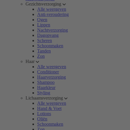
Gezichtsverzorging
Alle weergeven
Anti-veroudering
Ogen
Lippen
Nachtverzorging
Dagopvang
Scheren
Schoonmaken
Tanden
Zon
Haar
Alle weergeven
Conditioner
Haarverzorging
Shampoo
Haarkleur
Styling
Lichaamsverzorging
Alle weergeven
Hand & Voet
Lotions
Oliën
Schoonmaken
Zon