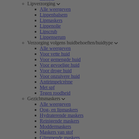
Lipverzorging
Alle weergeven
Lippenbalsem
Lipmaskers
Lippenolie
Lipscrub
Lippenserum
Verzorging volgens huidbehoeften/huidtype
Alle weergeven
Voor vette huid
Voor gemengde huid
Voor gevoelige huid
Voor droge huid
Voor onzuivere huid
Antirimpelcrème
Met spf
Tegen roodheid
Gezichtsmaskers
Alle weergeven
Oog- en lipmaskers
Hydraterende maskers
Reinigende maskers
Moddermaskers
Maskers van stof
Glimmende maskers