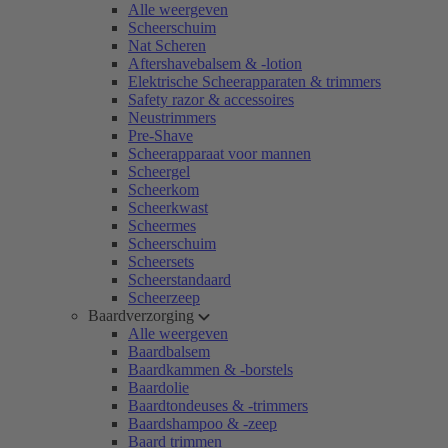
Alle weergeven
Scheerschuim
Nat Scheren
Aftershavebalsem & -lotion
Elektrische Scheerapparaten & trimmers
Safety razor & accessoires
Neustrimmers
Pre-Shave
Scheerapparaat voor mannen
Scheergel
Scheerkom
Scheerkwast
Scheermes
Scheerschuim
Scheersets
Scheerstandaard
Scheerzeep
Baardverzorging
Alle weergeven
Baardbalsem
Baardkammen & -borstels
Baardolie
Baardtondeuses & -trimmers
Baardshampoo & -zeep
Baard trimmen