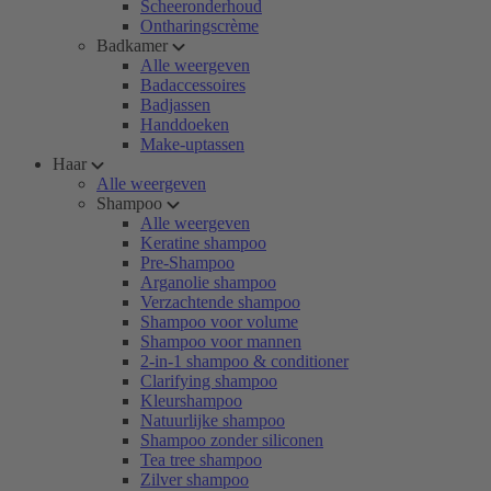
Scheeronderhoud
Ontharingscrème
Badkamer
Alle weergeven
Badaccessoires
Badjassen
Handdoeken
Make-uptassen
Haar
Alle weergeven
Shampoo
Alle weergeven
Keratine shampoo
Pre-Shampoo
Arganolie shampoo
Verzachtende shampoo
Shampoo voor volume
Shampoo voor mannen
2-in-1 shampoo & conditioner
Clarifying shampoo
Kleurshampoo
Natuurlijke shampoo
Shampoo zonder siliconen
Tea tree shampoo
Zilver shampoo