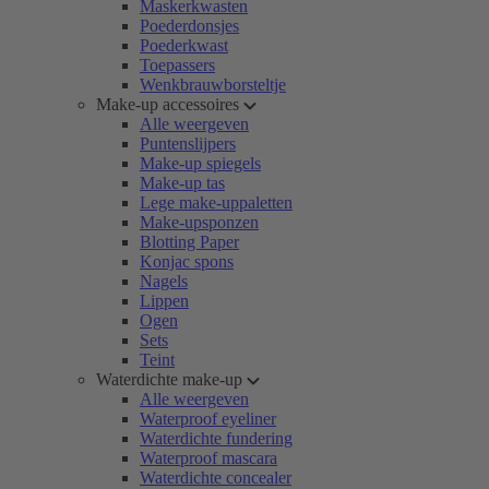
Maskerkwasten
Poederdonsjes
Poederkwast
Toepassers
Wenkbrauwborsteltje
Make-up accessoires
Alle weergeven
Puntenslijpers
Make-up spiegels
Make-up tas
Lege make-uppaletten
Make-upsponzen
Blotting Paper
Konjac spons
Nagels
Lippen
Ogen
Sets
Teint
Waterdichte make-up
Alle weergeven
Waterproof eyeliner
Waterdichte fundering
Waterproof mascara
Waterdichte concealer