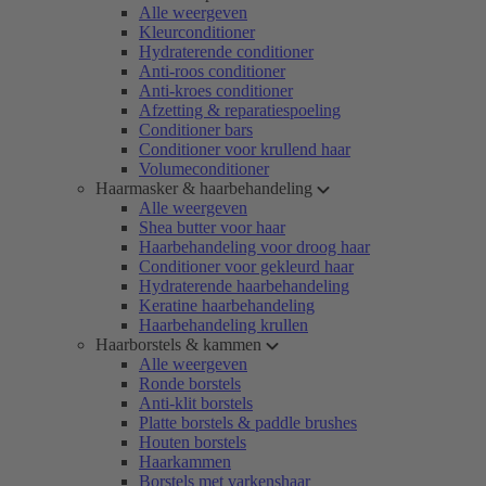
Alle weergeven
Kleurconditioner
Hydraterende conditioner
Anti-roos conditioner
Anti-kroes conditioner
Afzetting & reparatiespoeling
Conditioner bars
Conditioner voor krullend haar
Volumeconditioner
Haarmasker & haarbehandeling
Alle weergeven
Shea butter voor haar
Haarbehandeling voor droog haar
Conditioner voor gekleurd haar
Hydraterende haarbehandeling
Keratine haarbehandeling
Haarbehandeling krullen
Haarborstels & kammen
Alle weergeven
Ronde borstels
Anti-klit borstels
Platte borstels & paddle brushes
Houten borstels
Haarkammen
Borstels met varkenshaar