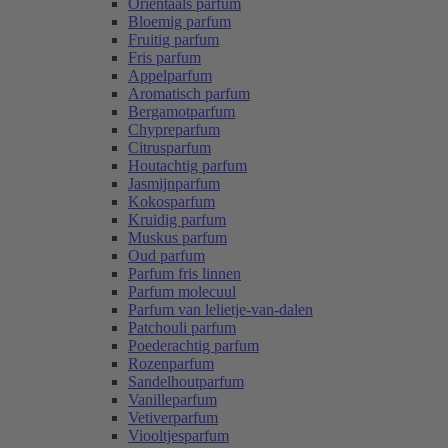
Oriëntaals parfum
Bloemig parfum
Fruitig parfum
Fris parfum
Appelparfum
Aromatisch parfum
Bergamotparfum
Chypreparfum
Citrusparfum
Houtachtig parfum
Jasmijnparfum
Kokosparfum
Kruidig parfum
Muskus parfum
Oud parfum
Parfum fris linnen
Parfum molecuul
Parfum van lelietje-van-dalen
Patchouli parfum
Poederachtig parfum
Rozenparfum
Sandelhoutparfum
Vanilleparfum
Vetiverparfum
Viooltjesparfum