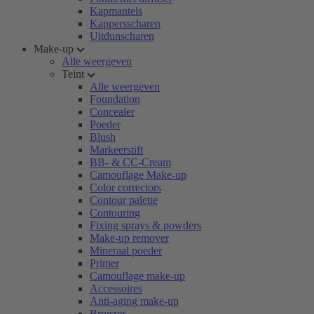
Kapmantels
Kappersscharen
Uitdunscharen
Make-up
Alle weergeven
Teint
Alle weergeven
Foundation
Concealer
Poeder
Blush
Markeerstift
BB- & CC-Cream
Camouflage Make-up
Color correctors
Contour palette
Contouring
Fixing sprays & powders
Make-up remover
Mineraal poeder
Primer
Camouflage make-up
Accessoires
Anti-aging make-up
Bronzer