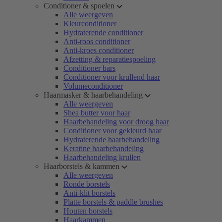
Conditioner & spoelen
Alle weergeven
Kleurconditioner
Hydraterende conditioner
Anti-roos conditioner
Anti-kroes conditioner
Afzetting & reparatiespoeling
Conditioner bars
Conditioner voor krullend haar
Volumeconditioner
Haarmasker & haarbehandeling
Alle weergeven
Shea butter voor haar
Haarbehandeling voor droog haar
Conditioner voor gekleurd haar
Hydraterende haarbehandeling
Keratine haarbehandeling
Haarbehandeling krullen
Haarborstels & kammen
Alle weergeven
Ronde borstels
Anti-klit borstels
Platte borstels & paddle brushes
Houten borstels
Haarkammen