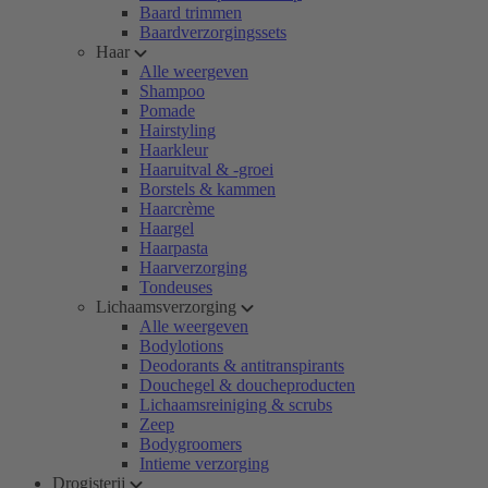
Baard trimmen
Baardverzorgingssets
Haar
Alle weergeven
Shampoo
Pomade
Hairstyling
Haarkleur
Haaruitval & -groei
Borstels & kammen
Haarcrème
Haargel
Haarpasta
Haarverzorging
Tondeuses
Lichaamsverzorging
Alle weergeven
Bodylotions
Deodorants & antitranspirants
Douchegel & doucheproducten
Lichaamsreiniging & scrubs
Zeep
Bodygroomers
Intieme verzorging
Drogisterij