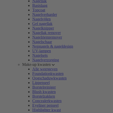
Nagellak
Basislaag
Topcoat
Nagelverharder
Nagelvijlen
Gel nagellak
Nagelknipper
Nagellak remover
Nagelriemremover
Nagelschaar
Nepnagels & nageldesign
UV-lampen
Nagelsets
Nagelverzorging
Make-up kwasten
Alle weergeven
Foundationkwasten
Oogschaduwkwasten
Lippenseel
Borstelreiniger
Blush kwasten
Borstelzakken
Concealerkwasten
Eyeliner penseel
Highlighter kwast