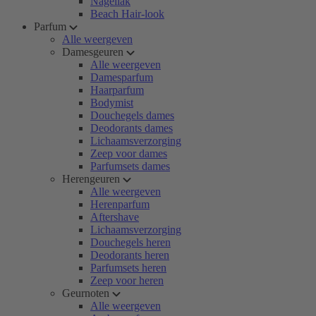
Nagellak
Beach Hair-look
Parfum
Alle weergeven
Damesgeuren
Alle weergeven
Damesparfum
Haarparfum
Bodymist
Douchegels dames
Deodorants dames
Lichaamsverzorging
Zeep voor dames
Parfumsets dames
Herengeuren
Alle weergeven
Herenparfum
Aftershave
Lichaamsverzorging
Douchegels heren
Deodorants heren
Parfumsets heren
Zeep voor heren
Geurnoten
Alle weergeven