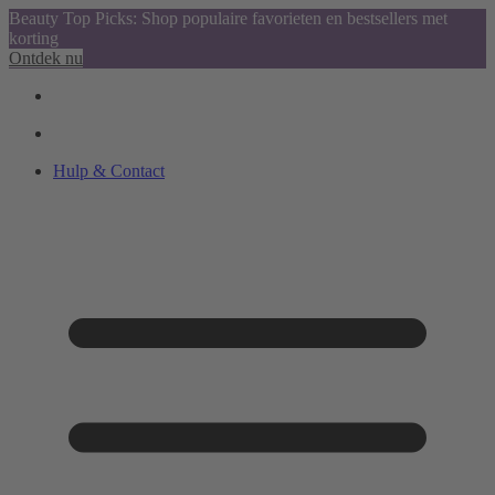
Beauty Top Picks: Shop populaire favorieten en bestsellers met
korting
Ontdek nu
Hulp & Contact