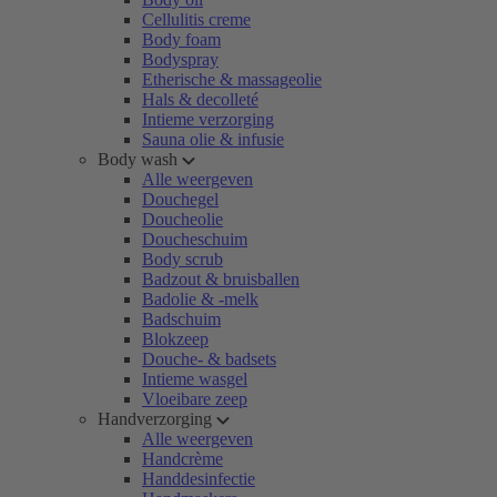
Cellulitis creme
Body foam
Bodyspray
Etherische & massageolie
Hals & decolleté
Intieme verzorging
Sauna olie & infusie
Body wash
Alle weergeven
Douchegel
Doucheolie
Doucheschuim
Body scrub
Badzout & bruisballen
Badolie & -melk
Badschuim
Blokzeep
Douche- & badsets
Intieme wasgel
Vloeibare zeep
Handverzorging
Alle weergeven
Handcrème
Handdesinfectie