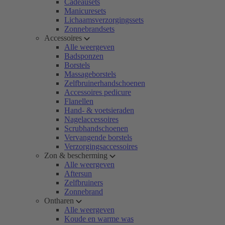
Cadeausets
Manicuresets
Lichaamsverzorgingssets
Zonnebrandsets
Accessoires
Alle weergeven
Badsponzen
Borstels
Massageborstels
Zelfbruinerhandschoenen
Accessoires pedicure
Flanellen
Hand- & voetsieraden
Nagelaccessoires
Scrubhandschoenen
Vervangende borstels
Verzorgingsaccessoires
Zon & bescherming
Alle weergeven
Aftersun
Zelfbruiners
Zonnebrand
Ontharen
Alle weergeven
Koude en warme was