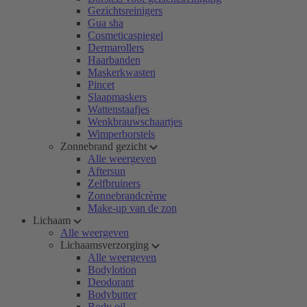
Gezichtsreinigers
Gua sha
Cosmeticaspiegel
Dermarollers
Haarbanden
Maskerkwasten
Pincet
Slaapmaskers
Wattenstaafjes
Wenkbrauwschaartjes
Wimperborstels
Zonnebrand gezicht
Alle weergeven
Aftersun
Zelfbruiners
Zonnebrandcrème
Make-up van de zon
Lichaam
Alle weergeven
Lichaamsverzorging
Alle weergeven
Bodylotion
Deodorant
Bodybutter
Body oil