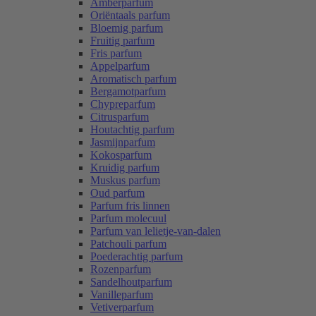
Amberparfum
Oriëntaals parfum
Bloemig parfum
Fruitig parfum
Fris parfum
Appelparfum
Aromatisch parfum
Bergamotparfum
Chypreparfum
Citrusparfum
Houtachtig parfum
Jasmijnparfum
Kokosparfum
Kruidig parfum
Muskus parfum
Oud parfum
Parfum fris linnen
Parfum molecuul
Parfum van lelietje-van-dalen
Patchouli parfum
Poederachtig parfum
Rozenparfum
Sandelhoutparfum
Vanilleparfum
Vetiverparfum