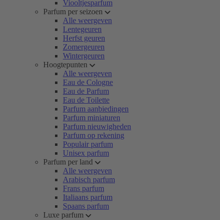
Viooltjesparfum
Parfum per seizoen
Alle weergeven
Lentegeuren
Herfst geuren
Zomergeuren
Wintergeuren
Hoogtepunten
Alle weergeven
Eau de Cologne
Eau de Parfum
Eau de Toilette
Parfum aanbiedingen
Parfum miniaturen
Parfum nieuwigheden
Parfum op rekening
Populair parfum
Unisex parfum
Parfum per land
Alle weergeven
Arabisch parfum
Frans parfum
Italiaans parfum
Spaans parfum
Luxe parfum