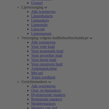
Ooggel
Lipverzorging
Alle weergeven
Lippenbalsem
Lipmaskers
Lippenolie
Lipscrub
Lippenserum
Verzorging volgens huidbehoeften/huidtype
Alle weergeven
Voor vette huid
Voor gemengde huid
Voor gevoelige huid
Voor droge huid
Voor onzuivere huid
Antirimpelcrème
Met spf
Tegen roodheid
Gezichtsmaskers
Alle weergeven
Oog- en lipmaskers
Hydraterende maskers
Reinigende maskers
Moddermaskers
Maskers van stof