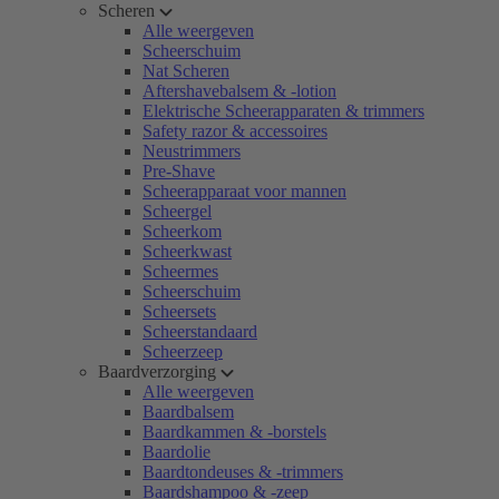
Scheren
Alle weergeven
Scheerschuim
Nat Scheren
Aftershavebalsem & -lotion
Elektrische Scheerapparaten & trimmers
Safety razor & accessoires
Neustrimmers
Pre-Shave
Scheerapparaat voor mannen
Scheergel
Scheerkom
Scheerkwast
Scheermes
Scheerschuim
Scheersets
Scheerstandaard
Scheerzeep
Baardverzorging
Alle weergeven
Baardbalsem
Baardkammen & -borstels
Baardolie
Baardtondeuses & -trimmers
Baardshampoo & -zeep