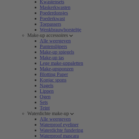
Kwastensets
Maskerkwasten
Poederdonsjes
Poederkwast
Toepassers
Wenkbrauwborsteltje
Make-up accessoires
Alle weergeven
Puntenslijpers
Make-up spiegels
Make-up tas
Lege make-uppaletten
Make-upsponzen
Blotting Paper
Konjac spons
Nagels
Lippen
Ogen
Sets
Teint
Waterdichte make-up
Alle weergeven
Waterproof eyeliner
Waterdichte fundering
Waterproof mascara