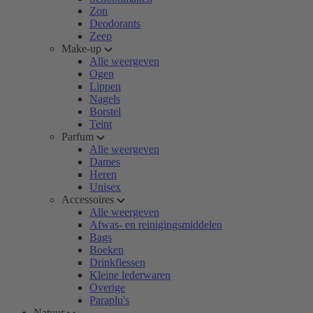
Zon
Deodorants
Zeep
Make-up
Alle weergeven
Ogen
Lippen
Nagels
Borstel
Teint
Parfum
Alle weergeven
Dames
Heren
Unisex
Accessoires
Alle weergeven
Afwas- en reinigingsmiddelen
Bags
Boeken
Drinkflessen
Kleine lederwaren
Overige
Paraplu's
Natuur