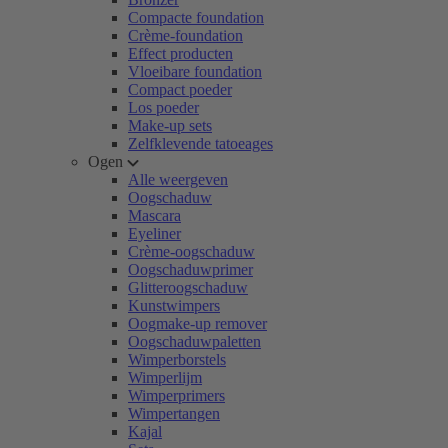
Compacte foundation
Crème-foundation
Effect producten
Vloeibare foundation
Compact poeder
Los poeder
Make-up sets
Zelfklevende tatoeages
Ogen
Alle weergeven
Oogschaduw
Mascara
Eyeliner
Crème-oogschaduw
Oogschaduwprimer
Glitteroogschaduw
Kunstwimpers
Oogmake-up remover
Oogschaduwpaletten
Wimperborstels
Wimperlijm
Wimperprimers
Wimpertangen
Kajal