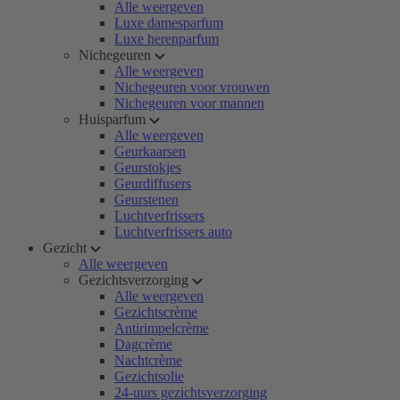
Alle weergeven
Luxe damesparfum
Luxe herenparfum
Nichegeuren
Alle weergeven
Nichegeuren voor vrouwen
Nichegeuren voor mannen
Huisparfum
Alle weergeven
Geurkaarsen
Geurstokjes
Geurdiffusers
Geurstenen
Luchtverfrissers
Luchtverfrissers auto
Gezicht
Alle weergeven
Gezichtsverzorging
Alle weergeven
Gezichtscrème
Antirimpelcrème
Dagcrème
Nachtcrème
Gezichtsolie
24-uurs gezichtsverzorging