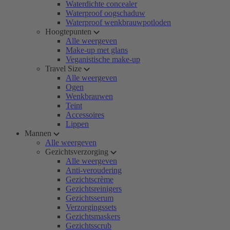
Waterdichte concealer
Waterproof oogschaduw
Waterproof wenkbrauwpotloden
Hoogtepunten
Alle weergeven
Make-up met glans
Veganistische make-up
Travel Size
Alle weergeven
Ogen
Wenkbrauwen
Teint
Accessoires
Lippen
Mannen
Alle weergeven
Gezichtsverzorging
Alle weergeven
Anti-veroudering
Gezichtscrème
Gezichtsreinigers
Gezichtsserum
Verzorgingssets
Gezichtsmaskers
Gezichtsscrub