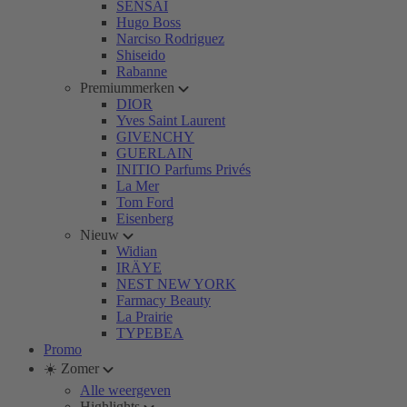
SENSAI
Hugo Boss
Narciso Rodriguez
Shiseido
Rabanne
Premiummerken
DIOR
Yves Saint Laurent
GIVENCHY
GUERLAIN
INITIO Parfums Privés
La Mer
Tom Ford
Eisenberg
Nieuw
Widian
IRÄYE
NEST NEW YORK
Farmacy Beauty
La Prairie
TYPEBEA
Promo
☀️ Zomer
Alle weergeven
Highlights