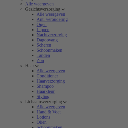
Alle weergeven
Gezichtsverzorging
Alle weergeven
Anti-veroudering
Ogen
Lippen
Nachtverzorging
Dagopvang
Scheren
Schoonmaken
Tanden
Zon
Haar
Alle weergeven
Conditioner
Haarverzorging
Shampoo
Haarkleur
Styling
Lichaamsverzorging
Alle weergeven
Hand & Voet
Lotions
Oliën
Schoonmaken