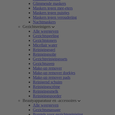
Glimmende maskers
Maskers tegen mee-eters
Maskers tegen puistjes
Maskers tegen veroudering
Nachtmaskers
Gezichtsreinigers
Alle weergeven
Gezichtspeeling
Gezichtstoners
Micellair water
Reinigingsgel
Reinigingsolie
Gezichtreinigingssets
Gezichtszeep
Make-up remover
Make-up remover doekjes
Make-up remover pads
Reinigend schuim
Reinigingscrème
Reinigingsmelk
Reinigingspoeder
Beautyapparatuur en -accessoires
Alle weergeven
Gezichtsmassage
Borstels voor gezichtsreiniging