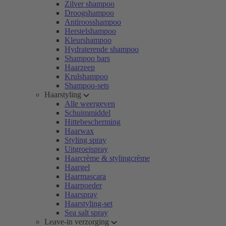
Zilver shampoo
Droogshampoo
Antiroosshampoo
Herstelshampoo
Kleurshampoo
Hydraterende shampoo
Shampoo bars
Haarzeep
Krulshampoo
Shampoo-sets
Haarstyling
Alle weergeven
Schuimmiddel
Hittebescherming
Haarwax
Styling spray
Uitgroeispray
Haarcrème & stylingcrème
Haargel
Haarmascara
Haarpoeder
Haarspray
Haarstyling-set
Sea salt spray
Leave-in verzorging