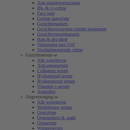
Anti-puistjesverzorging
Bb- & cc-crème
Face mist
Getinte dagcrème
Gezichtsmaskers
Gezichtsverzorging zonder parabenen
Gezichtverzorgingssets
Hals & decolleté
Verzorging met Q10
Vochtinbrengende crème
Gezichtsserum
Alle weergeven
Anti-agingserum
Collageen serum
Hydraterend serum
Hyaluronzuur serum
Vitamine c-serum
Ampullen
Oogverzorging
Alle weergeven
Wenkbrauw serum
Oogcrème
Oogmaskers & -pads
Oogserum
Wimperserum