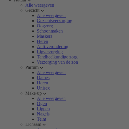
Alle weergeven
Gezicht
Alle weergeven
Gezichtsverzorging
Oogzorg
Schoonmaken
Maskers
Heren
Anti-veroudering
Lipverzorging
Tandheelkundige zorg
Verzorging van de zon
Parfum
Alle weergeven
Dames
Heren
Unisex
Make-up
Alle weergeven
Ogen
Lippen
Nagels
Teint
Lichaam