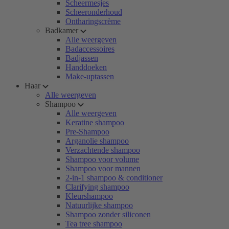
Scheermesjes
Scheeronderhoud
Ontharingscrème
Badkamer
Alle weergeven
Badaccessoires
Badjassen
Handdoeken
Make-uptassen
Haar
Alle weergeven
Shampoo
Alle weergeven
Keratine shampoo
Pre-Shampoo
Arganolie shampoo
Verzachtende shampoo
Shampoo voor volume
Shampoo voor mannen
2-in-1 shampoo & conditioner
Clarifying shampoo
Kleurshampoo
Natuurlijke shampoo
Shampoo zonder siliconen
Tea tree shampoo