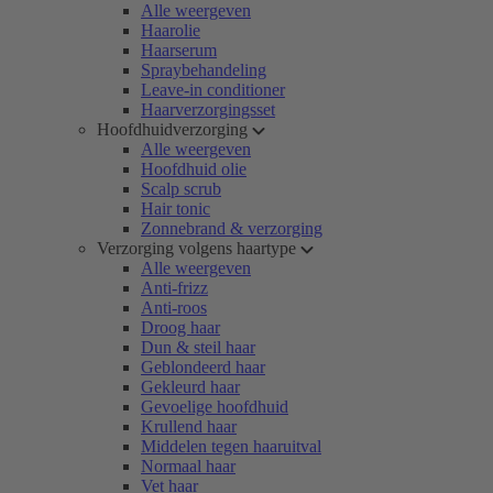
Alle weergeven
Haarolie
Haarserum
Spraybehandeling
Leave-in conditioner
Haarverzorgingsset
Hoofdhuidverzorging
Alle weergeven
Hoofdhuid olie
Scalp scrub
Hair tonic
Zonnebrand & verzorging
Verzorging volgens haartype
Alle weergeven
Anti-frizz
Anti-roos
Droog haar
Dun & steil haar
Geblondeerd haar
Gekleurd haar
Gevoelige hoofdhuid
Krullend haar
Middelen tegen haaruitval
Normaal haar
Vet haar