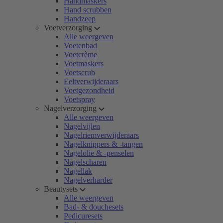
Handmaskers
Hand scrubben
Handzeep
Voetverzorging
Alle weergeven
Voetenbad
Voetcrème
Voetmaskers
Voetscrub
Eeltverwijderaars
Voetgezondheid
Voetspray
Nagelverzorging
Alle weergeven
Nagelvijlen
Nagelriemverwijderaars
Nagelknippers & -tangen
Nagelolie & -penselen
Nagelscharen
Nagellak
Nagelverharder
Beautysets
Alle weergeven
Bad- & douchesets
Pedicuresets