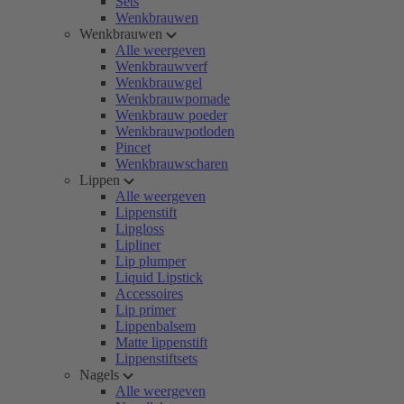
Sets
Wenkbrauwen
Wenkbrauwen
Alle weergeven
Wenkbrauwverf
Wenkbrauwgel
Wenkbrauwpomade
Wenkbrauw poeder
Wenkbrauwpotloden
Pincet
Wenkbrauwscharen
Lippen
Alle weergeven
Lippenstift
Lipgloss
Lipliner
Lip plumper
Liquid Lipstick
Accessoires
Lip primer
Lippenbalsem
Matte lippenstift
Lippenstiftsets
Nagels
Alle weergeven