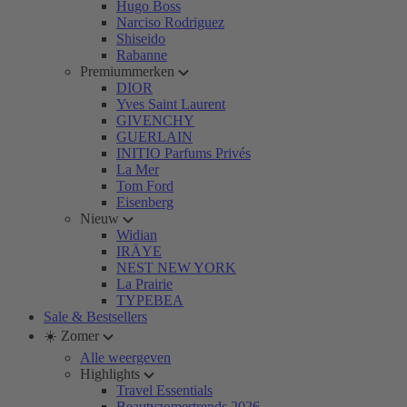
Hugo Boss
Narciso Rodriguez
Shiseido
Rabanne
Premiummerken
DIOR
Yves Saint Laurent
GIVENCHY
GUERLAIN
INITIO Parfums Privés
La Mer
Tom Ford
Eisenberg
Nieuw
Widian
IRÄYE
NEST NEW YORK
La Prairie
TYPEBEA
Sale & Bestsellers
☀️ Zomer
Alle weergeven
Highlights
Travel Essentials
Beautyzomertrends 2026