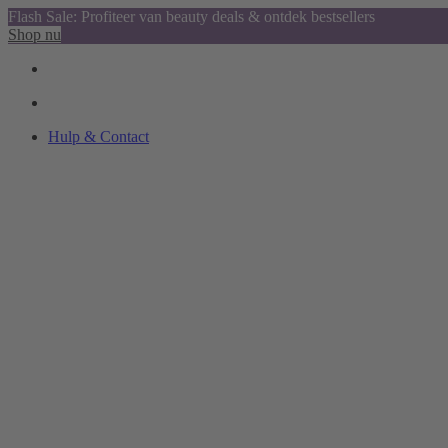
Flash Sale: Profiteer van beauty deals & ontdek bestsellers
Shop nu
Hulp & Contact