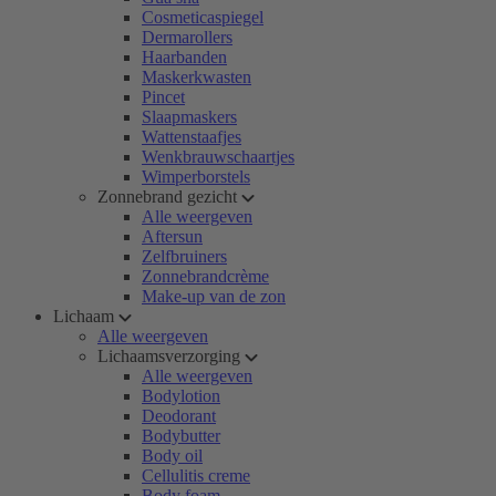
Cosmeticaspiegel
Dermarollers
Haarbanden
Maskerkwasten
Pincet
Slaapmaskers
Wattenstaafjes
Wenkbrauwschaartjes
Wimperborstels
Zonnebrand gezicht
Alle weergeven
Aftersun
Zelfbruiners
Zonnebrandcrème
Make-up van de zon
Lichaam
Alle weergeven
Lichaamsverzorging
Alle weergeven
Bodylotion
Deodorant
Bodybutter
Body oil
Cellulitis creme
Body foam