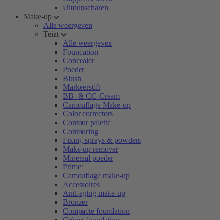
Uitdunscharen
Make-up
Alle weergeven
Teint
Alle weergeven
Foundation
Concealer
Poeder
Blush
Markeerstift
BB- & CC-Cream
Camouflage Make-up
Color correctors
Contour palette
Contouring
Fixing sprays & powders
Make-up remover
Mineraal poeder
Primer
Camouflage make-up
Accessoires
Anti-aging make-up
Bronzer
Compacte foundation
Crème-foundation