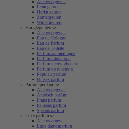
Alle weergeven
Lentegeuren
Herfst geuren
Zomergeuren
Wintergeuren
Hoogtepunten
Alle weergeven
Eau de Cologne
Eau de Parfum
Eau de Toilette
Parfum aanbiedingen
Parfum miniaturen
Parfum nieuwigheden
Parfum op rekening
Populair parfum
Unisex parfum
Parfum per land
Alle weergeven
Arabisch parfum
Frans parfum
Italiaans parfum
Spaans parfum
Luxe parfum
Alle weergeven
Luxe damesparfum