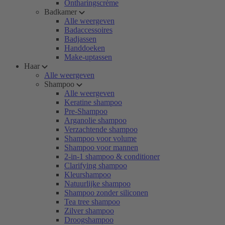
Ontharingscrème
Badkamer
Alle weergeven
Badaccessoires
Badjassen
Handdoeken
Make-uptassen
Haar
Alle weergeven
Shampoo
Alle weergeven
Keratine shampoo
Pre-Shampoo
Arganolie shampoo
Verzachtende shampoo
Shampoo voor volume
Shampoo voor mannen
2-in-1 shampoo & conditioner
Clarifying shampoo
Kleurshampoo
Natuurlijke shampoo
Shampoo zonder siliconen
Tea tree shampoo
Zilver shampoo
Droogshampoo