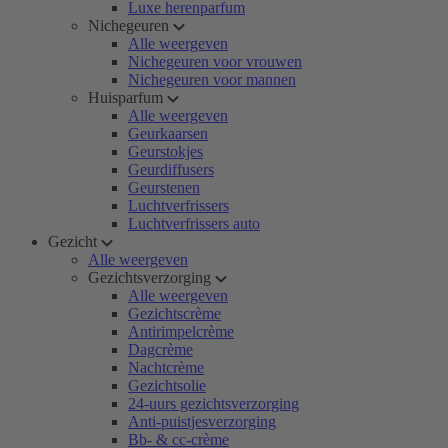
Luxe herenparfum
Nichegeuren
Alle weergeven
Nichegeuren voor vrouwen
Nichegeuren voor mannen
Huisparfum
Alle weergeven
Geurkaarsen
Geurstokjes
Geurdiffusers
Geurstenen
Luchtverfrissers
Luchtverfrissers auto
Gezicht
Alle weergeven
Gezichtsverzorging
Alle weergeven
Gezichtscrème
Antirimpelcrème
Dagcrème
Nachtcrème
Gezichtsolie
24-uurs gezichtsverzorging
Anti-puistjesverzorging
Bb- & cc-crème