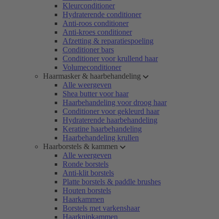
Kleurconditioner
Hydraterende conditioner
Anti-roos conditioner
Anti-kroes conditioner
Afzetting & reparatiespoeling
Conditioner bars
Conditioner voor krullend haar
Volumeconditioner
Haarmasker & haarbehandeling
Alle weergeven
Shea butter voor haar
Haarbehandeling voor droog haar
Conditioner voor gekleurd haar
Hydraterende haarbehandeling
Keratine haarbehandeling
Haarbehandeling krullen
Haarborstels & kammen
Alle weergeven
Ronde borstels
Anti-klit borstels
Platte borstels & paddle brushes
Houten borstels
Haarkammen
Borstels met varkenshaar
Haarknipkammen