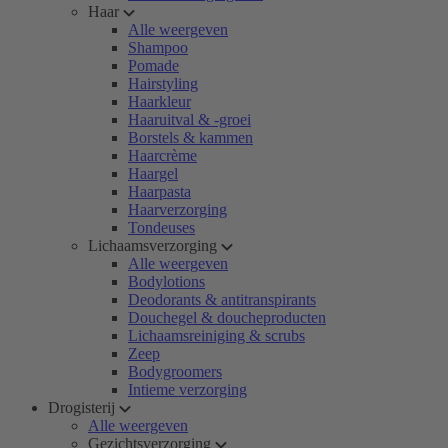
Haar
Alle weergeven
Shampoo
Pomade
Hairstyling
Haarkleur
Haaruitval & -groei
Borstels & kammen
Haarcrème
Haargel
Haarpasta
Haarverzorging
Tondeuses
Lichaamsverzorging
Alle weergeven
Bodylotions
Deodorants & antitranspirants
Douchegel & doucheproducten
Lichaamsreiniging & scrubs
Zeep
Bodygroomers
Intieme verzorging
Drogisterij
Alle weergeven
Gezichtsverzorging