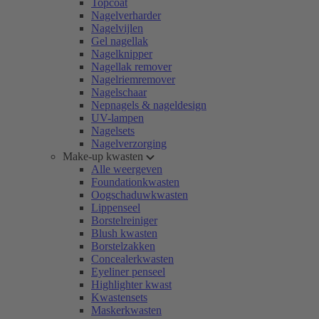
Topcoat
Nagelverharder
Nagelvijlen
Gel nagellak
Nagelknipper
Nagellak remover
Nagelriemremover
Nagelschaar
Nepnagels & nageldesign
UV-lampen
Nagelsets
Nagelverzorging
Make-up kwasten
Alle weergeven
Foundationkwasten
Oogschaduwkwasten
Lippenseel
Borstelreiniger
Blush kwasten
Borstelzakken
Concealerkwasten
Eyeliner penseel
Highlighter kwast
Kwastensets
Maskerkwasten