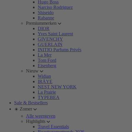
Hugo Boss
Narciso Rodriguez
Shiseido
Rabanne
Premiummerken
DIOR
Yves Saint Laurent
GIVENCHY
GUERLAIN
INITIO Parfums Privés
La Mer
Tom Ford
Eisenberg
Nieuw
Widian
IRÄYE
NEST NEW YORK
La Prairie
TYPEBEA
Sale & Bestsellers
☀️ Zomer
Alle weergeven
Highlights
Travel Essentials
Beautyzomertrends 2026