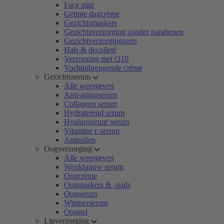
Face mist
Getinte dagcrème
Gezichtsmaskers
Gezichtsverzorging zonder parabenen
Gezichtverzorgingssets
Hals & decolleté
Verzorging met Q10
Vochtinbrengende crème
Gezichtsserum
Alle weergeven
Anti-agingserum
Collageen serum
Hydraterend serum
Hyaluronzuur serum
Vitamine c-serum
Ampullen
Oogverzorging
Alle weergeven
Wenkbrauw serum
Oogcrème
Oogmaskers & -pads
Oogserum
Wimperserum
Ooggel
Lipverzorging