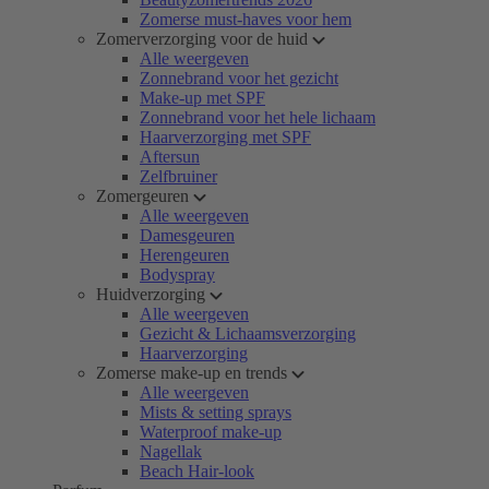
Zomerse must-haves voor hem
Zomerverzorging voor de huid
Alle weergeven
Zonnebrand voor het gezicht
Make-up met SPF
Zonnebrand voor het hele lichaam
Haarverzorging met SPF
Aftersun
Zelfbruiner
Zomergeuren
Alle weergeven
Damesgeuren
Herengeuren
Bodyspray
Huidverzorging
Alle weergeven
Gezicht & Lichaamsverzorging
Haarverzorging
Zomerse make-up en trends
Alle weergeven
Mists & setting sprays
Waterproof make-up
Nagellak
Beach Hair-look