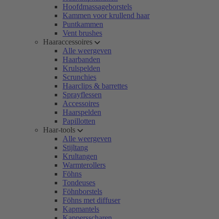
Hoofdmassageborstels
Kammen voor krullend haar
Puntkammen
Vent brushes
Haaraccessoires
Alle weergeven
Haarbanden
Krulspelden
Scrunchies
Haarclips & barrettes
Sprayflessen
Accessoires
Haarspelden
Papillotten
Haar-tools
Alle weergeven
Stijltang
Krultangen
Warmterollers
Föhns
Tondeuses
Föhnborstels
Föhns met diffuser
Kapmantels
Kappersscharen