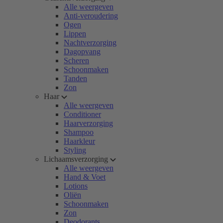
Alle weergeven
Anti-veroudering
Ogen
Lippen
Nachtverzorging
Dagopvang
Scheren
Schoonmaken
Tanden
Zon
Haar
Alle weergeven
Conditioner
Haarverzorging
Shampoo
Haarkleur
Styling
Lichaamsverzorging
Alle weergeven
Hand & Voet
Lotions
Oliën
Schoonmaken
Zon
Deodorants