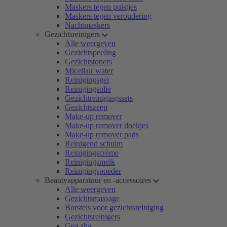
Maskers tegen puistjes
Maskers tegen veroudering
Nachtmaskers
Gezichtsreinigers
Alle weergeven
Gezichtspeeling
Gezichtstoners
Micellair water
Reinigingsgel
Reinigingsolie
Gezichtreinigingssets
Gezichtszeep
Make-up remover
Make-up remover doekjes
Make-up remover pads
Reinigend schuim
Reinigingscrème
Reinigingsmelk
Reinigingspoeder
Beautyapparatuur en -accessoires
Alle weergeven
Gezichtsmassage
Borstels voor gezichtsreiniging
Gezichtsreinigers
Gua sha