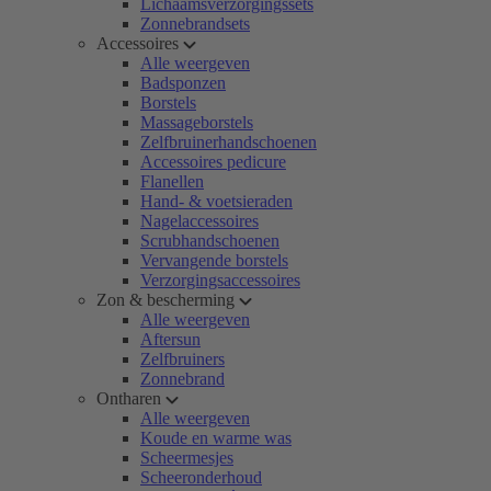
Lichaamsverzorgingssets
Zonnebrandsets
Accessoires
Alle weergeven
Badsponzen
Borstels
Massageborstels
Zelfbruinerhandschoenen
Accessoires pedicure
Flanellen
Hand- & voetsieraden
Nagelaccessoires
Scrubhandschoenen
Vervangende borstels
Verzorgingsaccessoires
Zon & bescherming
Alle weergeven
Aftersun
Zelfbruiners
Zonnebrand
Ontharen
Alle weergeven
Koude en warme was
Scheermesjes
Scheeronderhoud