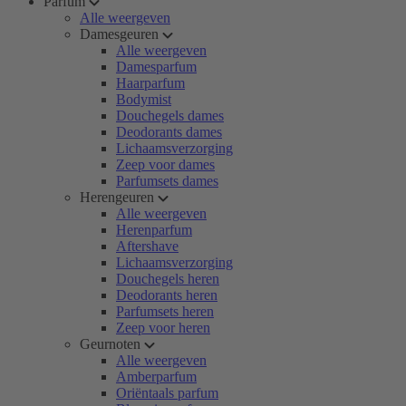
Parfum
Alle weergeven
Damesgeuren
Alle weergeven
Damesparfum
Haarparfum
Bodymist
Douchegels dames
Deodorants dames
Lichaamsverzorging
Zeep voor dames
Parfumsets dames
Herengeuren
Alle weergeven
Herenparfum
Aftershave
Lichaamsverzorging
Douchegels heren
Deodorants heren
Parfumsets heren
Zeep voor heren
Geurnoten
Alle weergeven
Amberparfum
Oriëntaals parfum