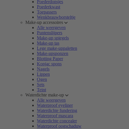
Poederdonsjes
Poederkwast
Toepassers
Wenkbrauwborsteltje
Make-up accessoires
Alle weergeven
Puntenslijpers
Make-up spiegels
Make-up tas
Lege make-uppaletten
Make-upsponzen
Blotting Paper
Konjac spons
Nagels
Lippen
Ogen
Sets
Teint
Waterdichte make-up
Alle weergeven
Waterproof eyeliner
Waterdichte fundering
Waterproof mascara
Waterdichte concealer
Waterproof oogschaduw