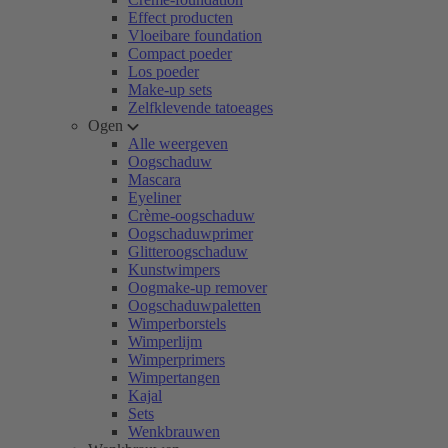
Effect producten
Vloeibare foundation
Compact poeder
Los poeder
Make-up sets
Zelfklevende tatoeages
Ogen
Alle weergeven
Oogschaduw
Mascara
Eyeliner
Crème-oogschaduw
Oogschaduwprimer
Glitteroogschaduw
Kunstwimpers
Oogmake-up remover
Oogschaduwpaletten
Wimperborstels
Wimperlijm
Wimperprimers
Wimpertangen
Kajal
Sets
Wenkbrauwen