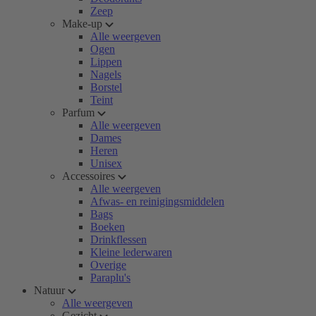
Zeep
Make-up
Alle weergeven
Ogen
Lippen
Nagels
Borstel
Teint
Parfum
Alle weergeven
Dames
Heren
Unisex
Accessoires
Alle weergeven
Afwas- en reinigingsmiddelen
Bags
Boeken
Drinkflessen
Kleine lederwaren
Overige
Paraplu's
Natuur
Alle weergeven
Gezicht