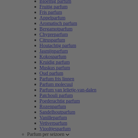
Bloemig parfum
Fruitig parfum
Fris parfum
Appelparfum
Aromatisch parfum
Bergamotparfum
Chypreparfum
Citrusparfum
Houtachtig parfum
Jasmijnparfum
Kokosparfum
Kruidig parfum
Muskus parfum
Oud parfum
Parfum fris linnen
Parfum molecuul
Parfum van lelietje-van-dalen
Patchouli parfum
Poederachtig parfum
Rozenparfum
Sandelhoutparfum
Vanilleparfum
Vetiverparfum
Viooltjesparfum
Parfum per seizoen