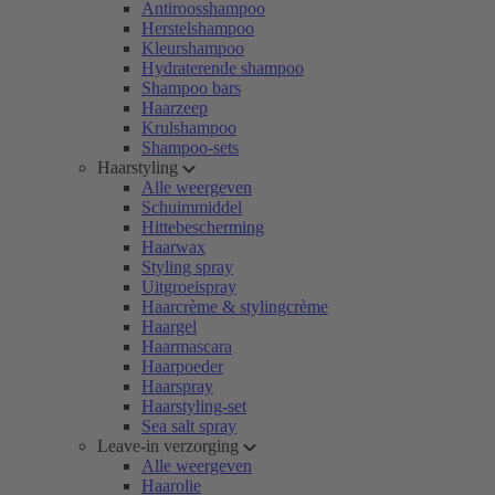
Antiroosshampoo
Herstelshampoo
Kleurshampoo
Hydraterende shampoo
Shampoo bars
Haarzeep
Krulshampoo
Shampoo-sets
Haarstyling
Alle weergeven
Schuimmiddel
Hittebescherming
Haarwax
Styling spray
Uitgroeispray
Haarcrème & stylingcrème
Haargel
Haarmascara
Haarpoeder
Haarspray
Haarstyling-set
Sea salt spray
Leave-in verzorging
Alle weergeven
Haarolie