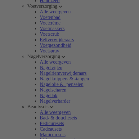
Handzeep
Voetverzorging
Alle weergeven
Voetenbad
Voetcrème
Voetmaskers
Voetscrub
Eeltverwijderaars
Voetgezondheid
Voetspray
Nagelverzorging
Alle weergeven
Nagelvijlen
Nagelriemverwijderaars
Nagelknippers & -tangen
Nagelolie & -penselen
Nagelscharen
Nagellak
Nagelverharder
Beautysets
Alle weergeven
Bad- & douchesets
Pedicuresets
Cadeausets
Manicuresets