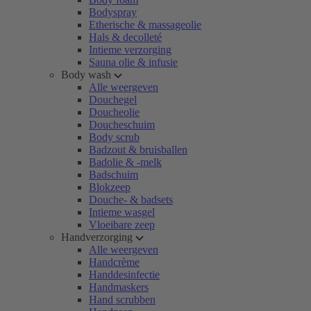
Bodyspray
Etherische & massageolie
Hals & decolleté
Intieme verzorging
Sauna olie & infusie
Body wash
Alle weergeven
Douchegel
Doucheolie
Doucheschuim
Body scrub
Badzout & bruisballen
Badolie & -melk
Badschuim
Blokzeep
Douche- & badsets
Intieme wasgel
Vloeibare zeep
Handverzorging
Alle weergeven
Handcrème
Handdesinfectie
Handmaskers
Hand scrubben