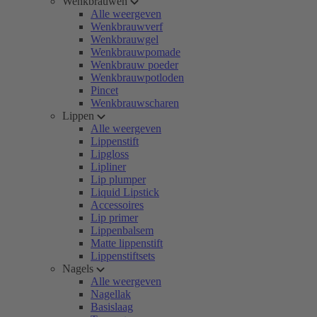
Wenkbrauwen
Alle weergeven
Wenkbrauwverf
Wenkbrauwgel
Wenkbrauwpomade
Wenkbrauw poeder
Wenkbrauwpotloden
Pincet
Wenkbrauwscharen
Lippen
Alle weergeven
Lippenstift
Lipgloss
Lipliner
Lip plumper
Liquid Lipstick
Accessoires
Lip primer
Lippenbalsem
Matte lippenstift
Lippenstiftsets
Nagels
Alle weergeven
Nagellak
Basislaag