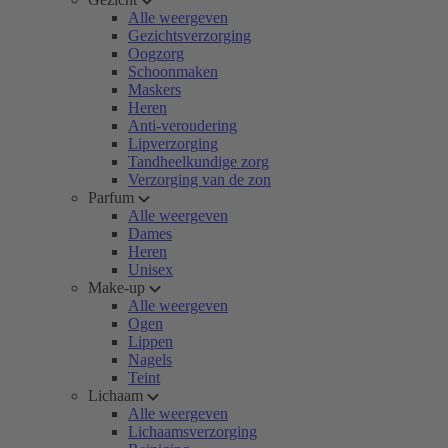
Alle weergeven
Gezichtsverzorging
Oogzorg
Schoonmaken
Maskers
Heren
Anti-veroudering
Lipverzorging
Tandheelkundige zorg
Verzorging van de zon
Parfum
Alle weergeven
Dames
Heren
Unisex
Make-up
Alle weergeven
Ogen
Lippen
Nagels
Teint
Lichaam
Alle weergeven
Lichaamsverzorging