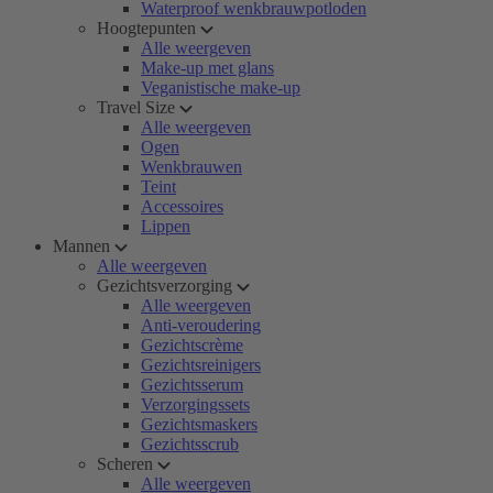
Waterproof wenkbrauwpotloden
Hoogtepunten
Alle weergeven
Make-up met glans
Veganistische make-up
Travel Size
Alle weergeven
Ogen
Wenkbrauwen
Teint
Accessoires
Lippen
Mannen
Alle weergeven
Gezichtsverzorging
Alle weergeven
Anti-veroudering
Gezichtscrème
Gezichtsreinigers
Gezichtsserum
Verzorgingssets
Gezichtsmaskers
Gezichtsscrub
Scheren
Alle weergeven