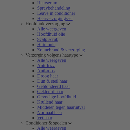
Haarserum
Spraybehandeling
Leave-in conditioner
Haarverzorgingsset
Hoofdhuidverzorging
Alle weergeven
Hoofdhuid olie
Scalp scrub
Hair tonic
Zonnebrand & verzorging
Verzorging volgens haartype
Alle weergeven
Anti-frizz
Anti-roos
Droog haar
Dun & steil haar
Geblondeerd haar
Gekleurd haar
Gevoelige hoofdhuid
Krullend haar
Middelen tegen haaruitval
Normaal haar
Vet haar
Conditioner & spoelen
Alle weergeven