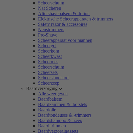
Scheerschuim
Nat Scheren
Aftershavebalsem & -lotion
Elektrische Scheerapparaten & trimmers
Safety razor & accessoires
Neustrimmers
Pre-Shave
Scheerapparaat voor mannen
Scheergel
Scheerkom
Scheerkwast
Scheermes
Scheerschuim
Scheersets
Scheerstandaard
Scheerzeep
Baardverzorging
Alle weergeven
Baardbalsem
Baardkammen & -borstels
Baardolie
Baardtondeuses & -trimmers
Baardshampoo & -zeep
Baard trimmen
Baardverzorgingssets