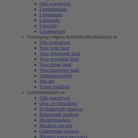
Alle weergeven
Lippenbalsem
Lipmaskers
Lippenolie
Lipscrub
Lippenserum
Verzorging volgens huidbehoeften/huidtype
Alle weergeven
Voor vette huid
Voor gemengde huid
Voor gevoelige huid
Voor droge huid
Voor onzuivere huid
Antirimpelcrème
Met spf
Tegen roodheid
Gezichtsmaskers
Alle weergeven
Oog- en lipmaskers
Hydraterende maskers
Reinigende maskers
Moddermaskers
Maskers van stof
Glimmende maskers
Maskers tegen mee-eters