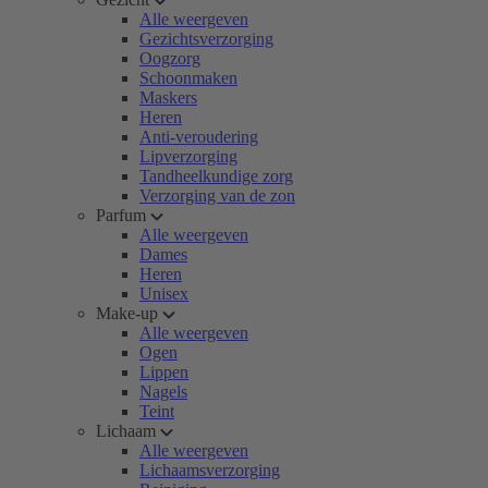
Alle weergeven
Gezichtsverzorging
Oogzorg
Schoonmaken
Maskers
Heren
Anti-veroudering
Lipverzorging
Tandheelkundige zorg
Verzorging van de zon
Parfum
Alle weergeven
Dames
Heren
Unisex
Make-up
Alle weergeven
Ogen
Lippen
Nagels
Teint
Lichaam
Alle weergeven
Lichaamsverzorging