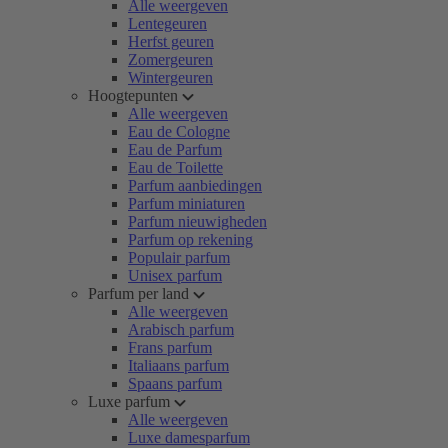
Alle weergeven
Lentegeuren
Herfst geuren
Zomergeuren
Wintergeuren
Hoogtepunten
Alle weergeven
Eau de Cologne
Eau de Parfum
Eau de Toilette
Parfum aanbiedingen
Parfum miniaturen
Parfum nieuwigheden
Parfum op rekening
Populair parfum
Unisex parfum
Parfum per land
Alle weergeven
Arabisch parfum
Frans parfum
Italiaans parfum
Spaans parfum
Luxe parfum
Alle weergeven
Luxe damesparfum