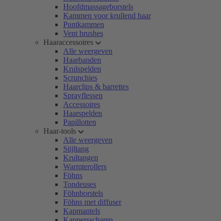
Hoofdmassageborstels
Kammen voor krullend haar
Puntkammen
Vent brushes
Haaraccessoires
Alle weergeven
Haarbanden
Krulspelden
Scrunchies
Haarclips & barrettes
Sprayflessen
Accessoires
Haarspelden
Papillotten
Haar-tools
Alle weergeven
Stijltang
Krultangen
Warmterollers
Föhns
Tondeuses
Föhnborstels
Föhns met diffuser
Kapmantels
Kappersscharen