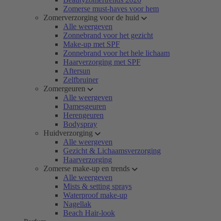
Zomerse must-haves voor hem
Zomerverzorging voor de huid
Alle weergeven
Zonnebrand voor het gezicht
Make-up met SPF
Zonnebrand voor het hele lichaam
Haarverzorging met SPF
Aftersun
Zelfbruiner
Zomergeuren
Alle weergeven
Damesgeuren
Herengeuren
Bodyspray
Huidverzorging
Alle weergeven
Gezicht & Lichaamsverzorging
Haarverzorging
Zomerse make-up en trends
Alle weergeven
Mists & setting sprays
Waterproof make-up
Nagellak
Beach Hair-look