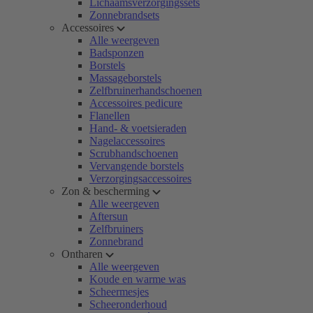
Lichaamsverzorgingssets
Zonnebrandsets
Accessoires
Alle weergeven
Badsponzen
Borstels
Massageborstels
Zelfbruinerhandschoenen
Accessoires pedicure
Flanellen
Hand- & voetsieraden
Nagelaccessoires
Scrubhandschoenen
Vervangende borstels
Verzorgingsaccessoires
Zon & bescherming
Alle weergeven
Aftersun
Zelfbruiners
Zonnebrand
Ontharen
Alle weergeven
Koude en warme was
Scheermesjes
Scheeronderhoud