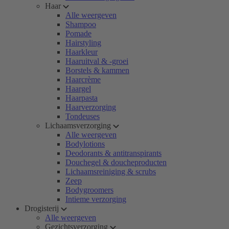
Haar
Alle weergeven
Shampoo
Pomade
Hairstyling
Haarkleur
Haaruitval & -groei
Borstels & kammen
Haarcrème
Haargel
Haarpasta
Haarverzorging
Tondeuses
Lichaamsverzorging
Alle weergeven
Bodylotions
Deodorants & antitranspirants
Douchegel & doucheproducten
Lichaamsreiniging & scrubs
Zeep
Bodygroomers
Intieme verzorging
Drogisterij
Alle weergeven
Gezichtsverzorging