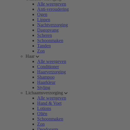
Alle weergeven
Anti-veroudering
Ogen
Lippen
Nachtverzorging
Dagopvang
Scheren
Schoonmaken
Tanden
Zon
Haar
Alle weergeven
Conditioner
Haarverzorging
Shampoo
Haarkleur
Styling
Lichaamsverzorging
Alle weergeven
Hand & Voet
Lotions
Oliën
Schoonmaken
Zon
Deodorants