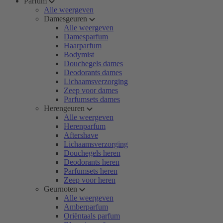
Parfum
Alle weergeven
Damesgeuren
Alle weergeven
Damesparfum
Haarparfum
Bodymist
Douchegels dames
Deodorants dames
Lichaamsverzorging
Zeep voor dames
Parfumsets dames
Herengeuren
Alle weergeven
Herenparfum
Aftershave
Lichaamsverzorging
Douchegels heren
Deodorants heren
Parfumsets heren
Zeep voor heren
Geurnoten
Alle weergeven
Amberparfum
Oriëntaals parfum