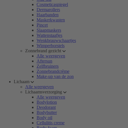
Cosmeticaspiegel
Dermarollers
Haarbanden
Maskerkwasten
Pincet
Slaapmaskers
Wattenstaafjes
Wenkbrauwschaartjes
Wimperborstels
Zonnebrand gezicht
Alle weergeven
Aftersun
Zelfbruiners
Zonnebrandcrème
Make-up van de zon
Lichaam
Alle weergeven
Lichaamsverzorging
Alle weergeven
Bodylotion
Deodorant
Bodybutter
Body oil
Cellulitis creme
Body foam