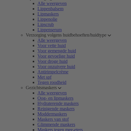
Alle weergeven
Lippenbalsem
Lipmaskers
Lippenolie
Lipscrub
Lippenserum
Verzorging volgens huidbehoeften/huidtype
Alle weergeven
Voor vette huid
Voor gemengde huid
Voor gevoelige huid
Voor droge huid
Voor onzuivere huid
Antirimpelcrème
Met spf
Tegen roodheid
Gezichtsmaskers
Alle weergeven
Oog- en lipmaskers
Hydraterende maskers
Reinigende maskers
Moddermaskers
Maskers van stof
Glimmende maskers
Maskers tegen mee-eters