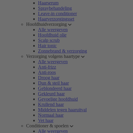
Haarserum
Spraybehandeling
Leave-in conditioner
Haarverzorgingsset
Hoofdhuidverzorging
Alle weergeven
Hoofdhuid olie
Scalp scrub
Hair tonic
Zonnebrand & verzorging
Verzorging volgens haartype
Alle weergeven
Anti-frizz
Anti-roos
Droog haar
Dun & steil haar
Geblondeerd haar
Gekleurd haar
Gevoelige hoofdhuid
Krullend haar
Middelen tegen haaruitval
Normaal haar
Vet haar
Conditioner & spoelen
Alle weergeven