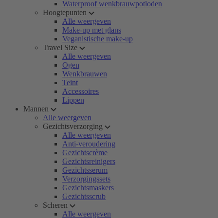
Waterproof wenkbrauwpotloden
Hoogtepunten
Alle weergeven
Make-up met glans
Veganistische make-up
Travel Size
Alle weergeven
Ogen
Wenkbrauwen
Teint
Accessoires
Lippen
Mannen
Alle weergeven
Gezichtsverzorging
Alle weergeven
Anti-veroudering
Gezichtscrème
Gezichtsreinigers
Gezichtsserum
Verzorgingssets
Gezichtsmaskers
Gezichtsscrub
Scheren
Alle weergeven