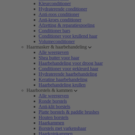
Kleurconditioner
Hydraterende conditioner
Anti-roos conditioner
Anti-kroes conditioner
Afzetting & reparatiespoeling
Conditioner bars
Conditioner voor krullend haar
Volumeconditioner
Haarmasker & haarbehandeling
Alle weergeven
Shea butter voor haar
Haarbehandeling voor droog haar
Conditioner voor gekleurd haar
Hydraterende haarbehandeling
Keratine haarbehandeling
Haarbehandeling krullen
Haarborstels & kammen
Alle weergeven
Ronde borstels
Anti-klit borstels
Platte borstels & paddle brushes
Houten borstels
Haarkammen
Borstels met varkenshaar
Haarknipkammen