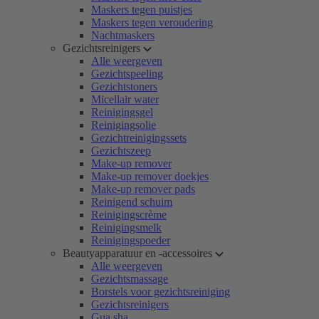
Maskers tegen puistjes
Maskers tegen veroudering
Nachtmaskers
Gezichtsreinigers
Alle weergeven
Gezichtspeeling
Gezichtstoners
Micellair water
Reinigingsgel
Reinigingsolie
Gezichtreinigingssets
Gezichtszeep
Make-up remover
Make-up remover doekjes
Make-up remover pads
Reinigend schuim
Reinigingscrème
Reinigingsmelk
Reinigingspoeder
Beautyapparatuur en -accessoires
Alle weergeven
Gezichtsmassage
Borstels voor gezichtsreiniging
Gezichtsreinigers
Gua sha