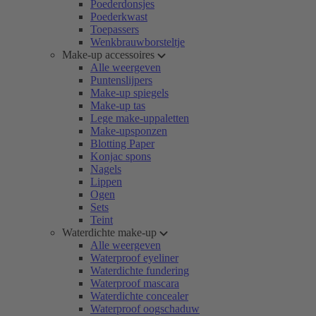
Poederdonsjes
Poederkwast
Toepassers
Wenkbrauwborsteltje
Make-up accessoires
Alle weergeven
Puntenslijpers
Make-up spiegels
Make-up tas
Lege make-uppaletten
Make-upsponzen
Blotting Paper
Konjac spons
Nagels
Lippen
Ogen
Sets
Teint
Waterdichte make-up
Alle weergeven
Waterproof eyeliner
Waterdichte fundering
Waterproof mascara
Waterdichte concealer
Waterproof oogschaduw