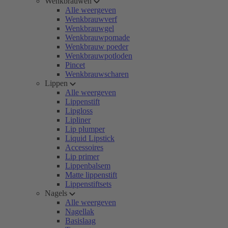
Wenkbrauwen
Alle weergeven
Wenkbrauwverf
Wenkbrauwgel
Wenkbrauwpomade
Wenkbrauw poeder
Wenkbrauwpotloden
Pincet
Wenkbrauwscharen
Lippen
Alle weergeven
Lippenstift
Lipgloss
Lipliner
Lip plumper
Liquid Lipstick
Accessoires
Lip primer
Lippenbalsem
Matte lippenstift
Lippenstiftsets
Nagels
Alle weergeven
Nagellak
Basislaag