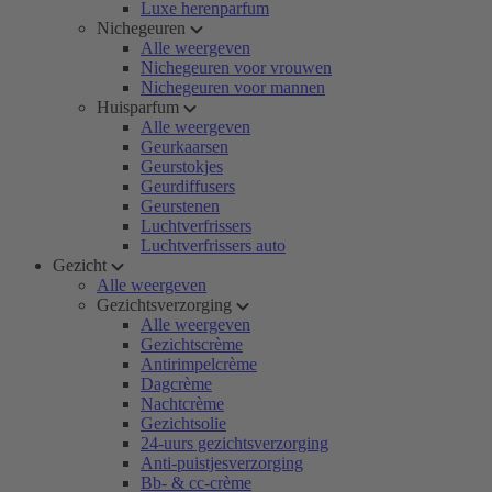
Luxe herenparfum
Nichegeuren
Alle weergeven
Nichegeuren voor vrouwen
Nichegeuren voor mannen
Huisparfum
Alle weergeven
Geurkaarsen
Geurstokjes
Geurdiffusers
Geurstenen
Luchtverfrissers
Luchtverfrissers auto
Gezicht
Alle weergeven
Gezichtsverzorging
Alle weergeven
Gezichtscrème
Antirimpelcrème
Dagcrème
Nachtcrème
Gezichtsolie
24-uurs gezichtsverzorging
Anti-puistjesverzorging
Bb- & cc-crème