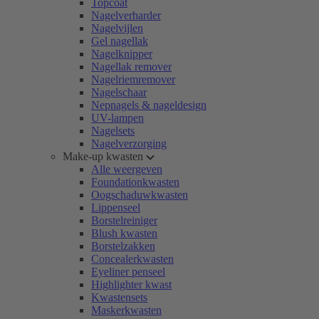
Topcoat
Nagelverharder
Nagelvijlen
Gel nagellak
Nagelknipper
Nagellak remover
Nagelriemremover
Nagelschaar
Nepnagels & nageldesign
UV-lampen
Nagelsets
Nagelverzorging
Make-up kwasten
Alle weergeven
Foundationkwasten
Oogschaduwkwasten
Lippenseel
Borstelreiniger
Blush kwasten
Borstelzakken
Concealerkwasten
Eyeliner penseel
Highlighter kwast
Kwastensets
Maskerkwasten