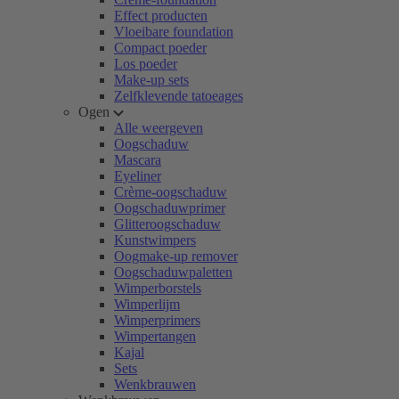
Effect producten
Vloeibare foundation
Compact poeder
Los poeder
Make-up sets
Zelfklevende tatoeages
Ogen
Alle weergeven
Oogschaduw
Mascara
Eyeliner
Crème-oogschaduw
Oogschaduwprimer
Glitteroogschaduw
Kunstwimpers
Oogmake-up remover
Oogschaduwpaletten
Wimperborstels
Wimperlijm
Wimperprimers
Wimpertangen
Kajal
Sets
Wenkbrauwen