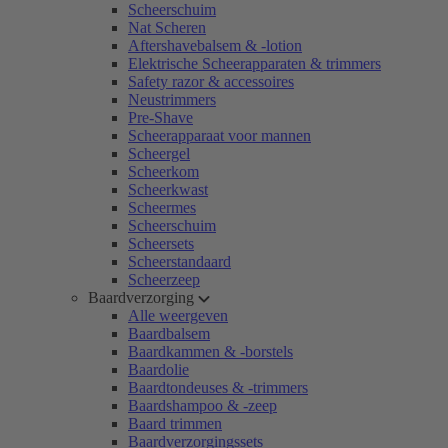
Scheerschuim
Nat Scheren
Aftershavebalsem & -lotion
Elektrische Scheerapparaten & trimmers
Safety razor & accessoires
Neustrimmers
Pre-Shave
Scheerapparaat voor mannen
Scheergel
Scheerkom
Scheerkwast
Scheermes
Scheerschuim
Scheersets
Scheerstandaard
Scheerzeep
Baardverzorging
Alle weergeven
Baardbalsem
Baardkammen & -borstels
Baardolie
Baardtondeuses & -trimmers
Baardshampoo & -zeep
Baard trimmen
Baardverzorgingssets