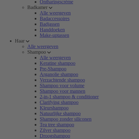
Ontharingscrème
Badkamer
Alle weergeven
Badaccessoires
Badjassen
Handdoeken
Make-uptassen
Haar
Alle weergeven
Shampoo
Alle weergeven
Keratine shampoo
Pre-Shampoo
Arganolie shampoo
Verzachtende shampoo
Shampoo voor volume
Shampoo voor mannen
2-in-1 shampoo & conditioner
Clarifying shampoo
Kleurshampoo
Natuurlijke shampoo
Shampoo zonder siliconen
Tea tree shampoo
Zilver shampoo
Droogshampoo