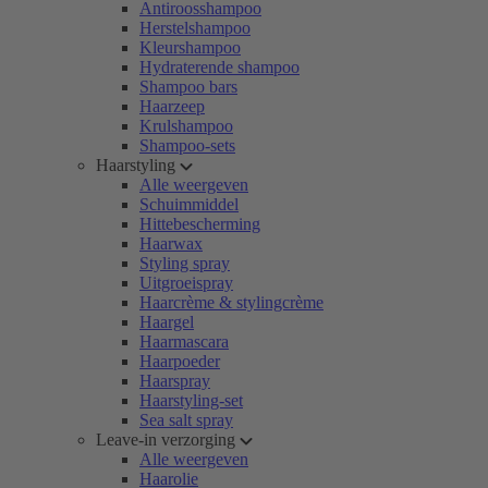
Antiroosshampoo
Herstelshampoo
Kleurshampoo
Hydraterende shampoo
Shampoo bars
Haarzeep
Krulshampoo
Shampoo-sets
Haarstyling
Alle weergeven
Schuimmiddel
Hittebescherming
Haarwax
Styling spray
Uitgroeispray
Haarcrème & stylingcrème
Haargel
Haarmascara
Haarpoeder
Haarspray
Haarstyling-set
Sea salt spray
Leave-in verzorging
Alle weergeven
Haarolie