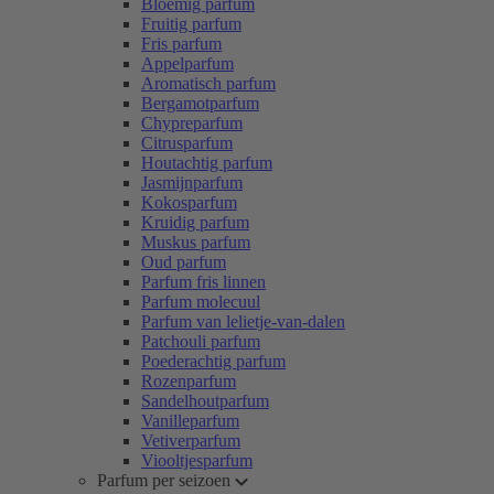
Bloemig parfum
Fruitig parfum
Fris parfum
Appelparfum
Aromatisch parfum
Bergamotparfum
Chypreparfum
Citrusparfum
Houtachtig parfum
Jasmijnparfum
Kokosparfum
Kruidig parfum
Muskus parfum
Oud parfum
Parfum fris linnen
Parfum molecuul
Parfum van lelietje-van-dalen
Patchouli parfum
Poederachtig parfum
Rozenparfum
Sandelhoutparfum
Vanilleparfum
Vetiverparfum
Viooltjesparfum
Parfum per seizoen