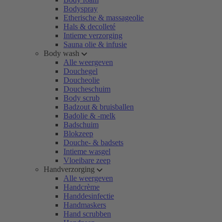
Bodyspray
Etherische & massageolie
Hals & decolleté
Intieme verzorging
Sauna olie & infusie
Body wash
Alle weergeven
Douchegel
Doucheolie
Doucheschuim
Body scrub
Badzout & bruisballen
Badolie & -melk
Badschuim
Blokzeep
Douche- & badsets
Intieme wasgel
Vloeibare zeep
Handverzorging
Alle weergeven
Handcrème
Handdesinfectie
Handmaskers
Hand scrubben