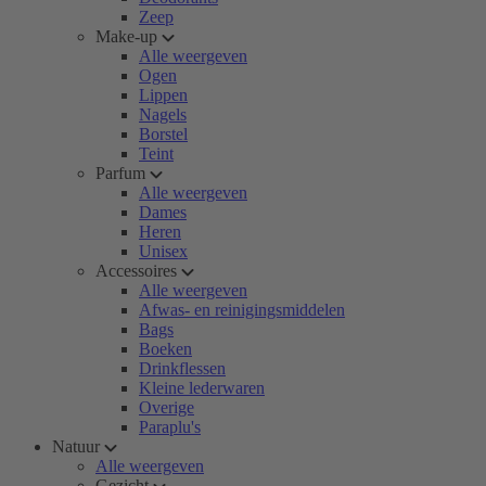
Zeep
Make-up
Alle weergeven
Ogen
Lippen
Nagels
Borstel
Teint
Parfum
Alle weergeven
Dames
Heren
Unisex
Accessoires
Alle weergeven
Afwas- en reinigingsmiddelen
Bags
Boeken
Drinkflessen
Kleine lederwaren
Overige
Paraplu's
Natuur
Alle weergeven
Gezicht