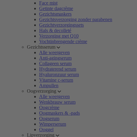
Face mist
Getinte dagcrème
Gezichtsmaskers
Gezichtsverzorging zonder parabenen
Gezichtverzorgingssets
Hals & decolleté
Verzorging met Q10
Vochtinbrengende crème
Gezichtsserum
Alle weergeven
Anti-agingserum
Collageen serum
Hydraterend serum
Hyaluronzuur serum
Vitamine c-serum
Ampullen
Oogverzorging
Alle weergeven
Wenkbrauw serum
Oogcrème
Oogmaskers & -pads
Oogserum
Wimperserum
Ooggel
Lipverzorging