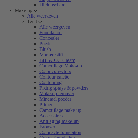
Uitdunscharen
Make-up
Alle weergeven
Teint
Alle weergeven
Foundation
Concealer
Poeder
Blush
Markeerstift
BB- & CC-Cream
Camouflage Make-up
Color correctors
Contour palette
Contouring
Fixing sprays & powders
Make-up remover
Mineraal poeder
Primer
Camouflage make-up
Accessoires
Anti-aging make-up
Bronzer
Compacte foundation
Crème-foundation