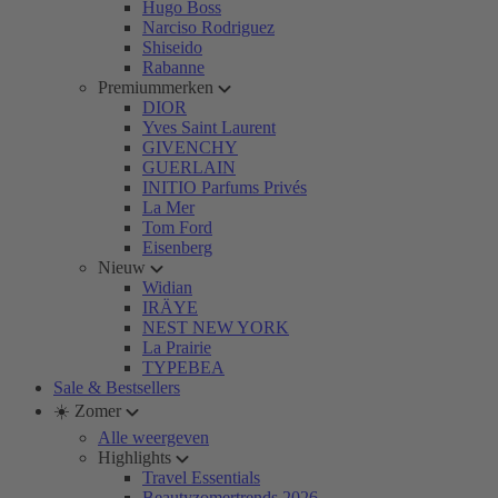
Hugo Boss
Narciso Rodriguez
Shiseido
Rabanne
Premiummerken
DIOR
Yves Saint Laurent
GIVENCHY
GUERLAIN
INITIO Parfums Privés
La Mer
Tom Ford
Eisenberg
Nieuw
Widian
IRÄYE
NEST NEW YORK
La Prairie
TYPEBEA
Sale & Bestsellers
☀️ Zomer
Alle weergeven
Highlights
Travel Essentials
Beautyzomertrends 2026