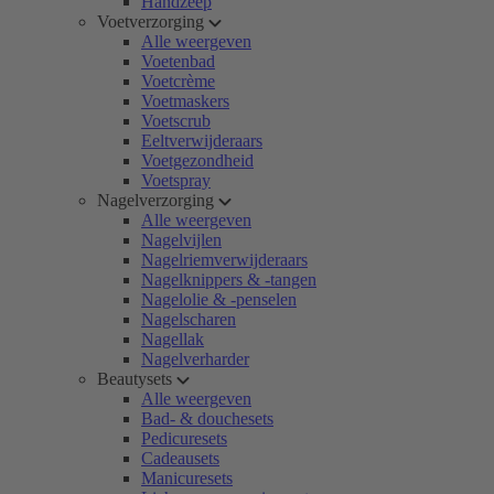
Handzeep
Voetverzorging
Alle weergeven
Voetenbad
Voetcrème
Voetmaskers
Voetscrub
Eeltverwijderaars
Voetgezondheid
Voetspray
Nagelverzorging
Alle weergeven
Nagelvijlen
Nagelriemverwijderaars
Nagelknippers & -tangen
Nagelolie & -penselen
Nagelscharen
Nagellak
Nagelverharder
Beautysets
Alle weergeven
Bad- & douchesets
Pedicuresets
Cadeausets
Manicuresets