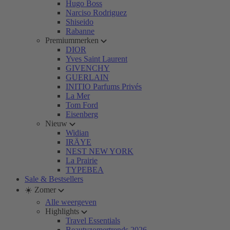
Hugo Boss
Narciso Rodriguez
Shiseido
Rabanne
Premiummerken
DIOR
Yves Saint Laurent
GIVENCHY
GUERLAIN
INITIO Parfums Privés
La Mer
Tom Ford
Eisenberg
Nieuw
Widian
IRÄYE
NEST NEW YORK
La Prairie
TYPEBEA
Sale & Bestsellers
☀️ Zomer
Alle weergeven
Highlights
Travel Essentials
Beautyzomertrends 2026