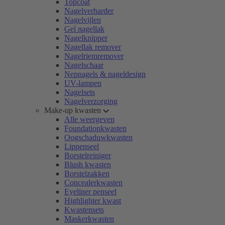
Topcoat
Nagelverharder
Nagelvijlen
Gel nagellak
Nagelknipper
Nagellak remover
Nagelriemremover
Nagelschaar
Nepnagels & nageldesign
UV-lampen
Nagelsets
Nagelverzorging
Make-up kwasten
Alle weergeven
Foundationkwasten
Oogschaduwkwasten
Lippenseel
Borstelreiniger
Blush kwasten
Borstelzakken
Concealerkwasten
Eyeliner penseel
Highlighter kwast
Kwastensets
Maskerkwasten