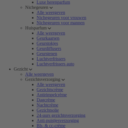
Luxe herenparfum
Nichegeuren
Alle weergeven
Nichegeuren voor vrouwen
Nichegeuren voor mannen
Huisparfum
Alle weergeven
Geurkaarsen
Geurstokjes
Geurdiffusers
Geurstenen
Luchtverfrissers
Luchtverfrissers auto
Gezicht
Alle weergeven
Gezichtsverzorging
Alle weergeven
Gezichtscrème
Antirimpelcrème
Dagcrème
Nachtcrème
Gezichtsolie
24-uurs gezichtsverzorging
Anti-puistjesverzorging
Bb- & cc-crème