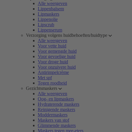
Alle weergeven
Lippenbalsem
Lipmaskers
Lippenolie
Lipscrub
Lippenserum
Verzorging volgens huidbehoeften/huidtype
Alle weergeven
Voor vette huid
Voor gemengde huid
Voor gevoelige huid
Voor droge huid
Voor onzuivere huid
Antirimpelcrème
Met spf
Tegen roodheid
Gezichtsmaskers
Alle weergeven
Oog- en lipmaskers
Hydraterende maskers
Reinigende maskers
Moddermaskers
Maskers van stof
Glimmende maskers
Maskers tegen mee-eters