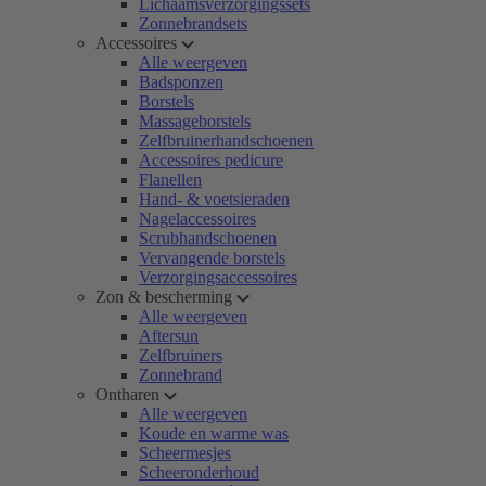
Lichaamsverzorgingssets
Zonnebrandsets
Accessoires
Alle weergeven
Badsponzen
Borstels
Massageborstels
Zelfbruinerhandschoenen
Accessoires pedicure
Flanellen
Hand- & voetsieraden
Nagelaccessoires
Scrubhandschoenen
Vervangende borstels
Verzorgingsaccessoires
Zon & bescherming
Alle weergeven
Aftersun
Zelfbruiners
Zonnebrand
Ontharen
Alle weergeven
Koude en warme was
Scheermesjes
Scheeronderhoud