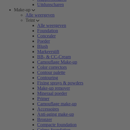
Uitdunscharen
Make-up
Alle weergeven
Teint
Alle weergeven
Foundation
Concealer
Poeder
Blush
Markeerstift
BB- & CC-Cream
Camouflage Make-up
Color correctors
Contour palette
Contouring
Fixing sprays & powders
Make-up remover
Mineraal poeder
Primer
Camouflage make-up
Accessoires
Anti-aging make-up
Bronzer
Compacte foundation
Crème-foundation