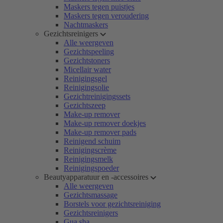
Maskers tegen puistjes
Maskers tegen veroudering
Nachtmaskers
Gezichtsreinigers
Alle weergeven
Gezichtspeeling
Gezichtstoners
Micellair water
Reinigingsgel
Reinigingsolie
Gezichtreinigingssets
Gezichtszeep
Make-up remover
Make-up remover doekjes
Make-up remover pads
Reinigend schuim
Reinigingscrème
Reinigingsmelk
Reinigingspoeder
Beautyapparatuur en -accessoires
Alle weergeven
Gezichtsmassage
Borstels voor gezichtsreiniging
Gezichtsreinigers
Gua sha