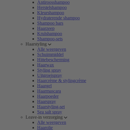
Antiroosshampoo
Herstelshampoo
Kleurshampoo
Hydraterende shampoo
Shampoo bars
Haarzeep
Krulshampoo
Shampoo-sets
Haarstyling
Alle weergeven
Schuimmiddel
Hittebescherming
Haarwax
Styling spray
Uitgroeispray
Haarcrème & stylingcrème
Haargel
Haarmascara
Haarpoeder
Haarspray
Haarstyling-set
Sea salt spray
Leave-in verzorging
Alle weergeven
Haarolie