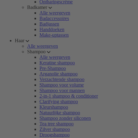
Ontharingscrème
Badkamer
Alle weergeven
Badaccessoires
Badjassen
Handdoeken
Make-uptassen
Haar
Alle weergeven
Shampoo
Alle weergeven
Keratine shampoo
Pre-Shampoo
Arganolie shampoo
Verzachtende shampoo
Shampoo voor volume
Shampoo voor mannen
2-in-1 shampoo & conditioner
Clarifying shampoo
Kleurshampoo
Natuurlijke shampoo
Shampoo zonder siliconen
Tea tree shampoo
Zilver shampoo
Droogshampoo