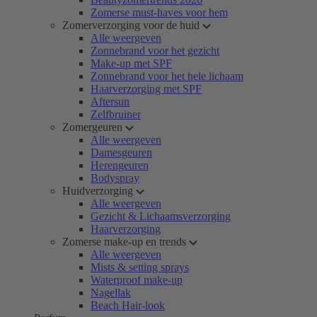
Zomerse must-haves voor hem
Zomerverzorging voor de huid
Alle weergeven
Zonnebrand voor het gezicht
Make-up met SPF
Zonnebrand voor het hele lichaam
Haarverzorging met SPF
Aftersun
Zelfbruiner
Zomergeuren
Alle weergeven
Damesgeuren
Herengeuren
Bodyspray
Huidverzorging
Alle weergeven
Gezicht & Lichaamsverzorging
Haarverzorging
Zomerse make-up en trends
Alle weergeven
Mists & setting sprays
Waterproof make-up
Nagellak
Beach Hair-look