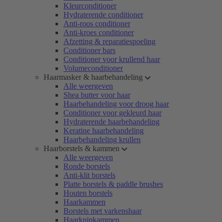
Kleurconditioner
Hydraterende conditioner
Anti-roos conditioner
Anti-kroes conditioner
Afzetting & reparatiespoeling
Conditioner bars
Conditioner voor krullend haar
Volumeconditioner
Haarmasker & haarbehandeling
Alle weergeven
Shea butter voor haar
Haarbehandeling voor droog haar
Conditioner voor gekleurd haar
Hydraterende haarbehandeling
Keratine haarbehandeling
Haarbehandeling krullen
Haarborstels & kammen
Alle weergeven
Ronde borstels
Anti-klit borstels
Platte borstels & paddle brushes
Houten borstels
Haarkammen
Borstels met varkenshaar
Haarknipkammen