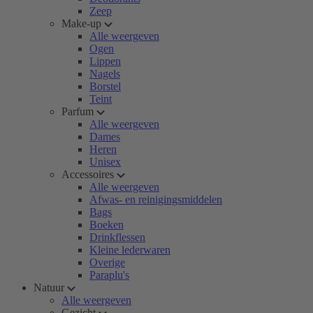
Zeep
Make-up
Alle weergeven
Ogen
Lippen
Nagels
Borstel
Teint
Parfum
Alle weergeven
Dames
Heren
Unisex
Accessoires
Alle weergeven
Afwas- en reinigingsmiddelen
Bags
Boeken
Drinkflessen
Kleine lederwaren
Overige
Paraplu's
Natuur
Alle weergeven
Gezicht