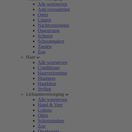
Alle weergeven
Anti-veroudering
Ogen
Lippen
Nachtverzorging
Dagopvang
Scheren
Schoonmaken
Tanden
Zon
Haar
Alle weergeven
Conditioner
Haarverzorging
Shampoo
Haarkleur
Styling
Lichaamsverzorging
Alle weergeven
Hand & Voet
Lotions
Oliën
Schoonmaken
Zon
Deodorants