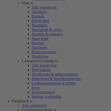
Haar
Alle weergeven
Shampoo
Pomade
Hairstyling
Haarkleur
Haaruitval & -groei
Borstels & kammen
Haarcrème
Haargel
Haarpasta
Haarverzorging
Tondeuses
Lichaamsverzorging
Alle weergeven
Bodylotions
Deodorants & antitranspirants
Douchegel & doucheproducten
Lichaamsreiniging & scrubs
Zeep
Bodygroomers
Intieme verzorging
Drogisterij
Alle weergeven
Gezichtsverzorging