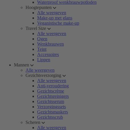
Waterproof wenkbrauwpotloden
Hoogtepunten
Alle weergeven
Make-up met glans
Veganistische make-up
Travel Size
Alle weergeven
Ogen
Wenkbrauwen
Teint
Accessoires
Lippen
Mannen
Alle weergeven
Gezichtsverzorging
Alle weergeven
Anti-veroudering
Gezichtscrème
Gezichtsreinigers
Gezichtsserum
Verzorgingssets
Gezichtsmaskers
Gezichtsscrub
Scheren
Alle weergeven