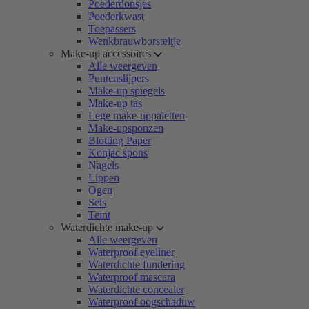
Poederdonsjes
Poederkwast
Toepassers
Wenkbrauwborsteltje
Make-up accessoires
Alle weergeven
Puntenslijpers
Make-up spiegels
Make-up tas
Lege make-uppaletten
Make-upsponzen
Blotting Paper
Konjac spons
Nagels
Lippen
Ogen
Sets
Teint
Waterdichte make-up
Alle weergeven
Waterproof eyeliner
Waterdichte fundering
Waterproof mascara
Waterdichte concealer
Waterproof oogschaduw