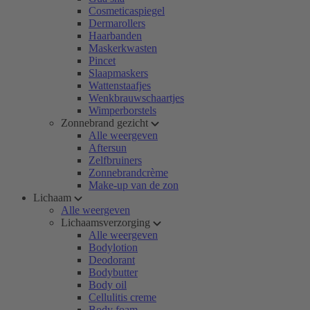
Cosmeticaspiegel
Dermarollers
Haarbanden
Maskerkwasten
Pincet
Slaapmaskers
Wattenstaafjes
Wenkbrauwschaartjes
Wimperborstels
Zonnebrand gezicht
Alle weergeven
Aftersun
Zelfbruiners
Zonnebrandcrème
Make-up van de zon
Lichaam
Alle weergeven
Lichaamsverzorging
Alle weergeven
Bodylotion
Deodorant
Bodybutter
Body oil
Cellulitis creme
Body foam