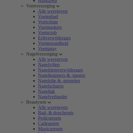
Handzeep
Voetverzorging
Alle weergeven
Voetenbad
Voetcrème
Voetmaskers
Voetscrub
Eeltverwijderaars
Voetgezondheid
Voetspray
Nagelverzorging
Alle weergeven
Nagelvijlen
Nagelriemverwijderaars
Nagelknippers & -tangen
Nagelolie & -penselen
Nagelscharen
Nagellak
Nagelverharder
Beautysets
Alle weergeven
Bad- & douchesets
Pedicuresets
Cadeausets
Manicuresets