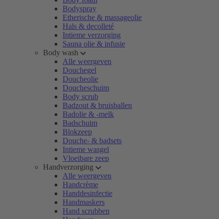
Bodyspray
Etherische & massageolie
Hals & decolleté
Intieme verzorging
Sauna olie & infusie
Body wash
Alle weergeven
Douchegel
Doucheolie
Doucheschuim
Body scrub
Badzout & bruisballen
Badolie & -melk
Badschuim
Blokzeep
Douche- & badsets
Intieme wasgel
Vloeibare zeep
Handverzorging
Alle weergeven
Handcrème
Handdesinfectie
Handmaskers
Hand scrubben