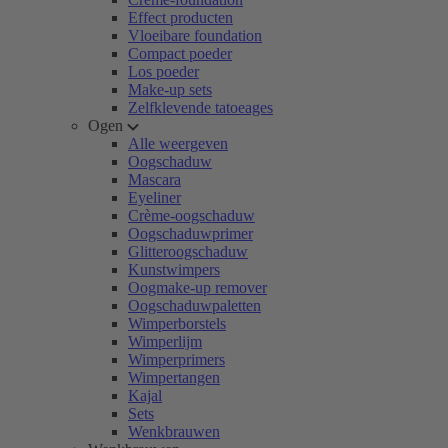
Effect producten
Vloeibare foundation
Compact poeder
Los poeder
Make-up sets
Zelfklevende tatoeages
Ogen
Alle weergeven
Oogschaduw
Mascara
Eyeliner
Crème-oogschaduw
Oogschaduwprimer
Glitteroogschaduw
Kunstwimpers
Oogmake-up remover
Oogschaduwpaletten
Wimperborstels
Wimperlijm
Wimperprimers
Wimpertangen
Kajal
Sets
Wenkbrauwen