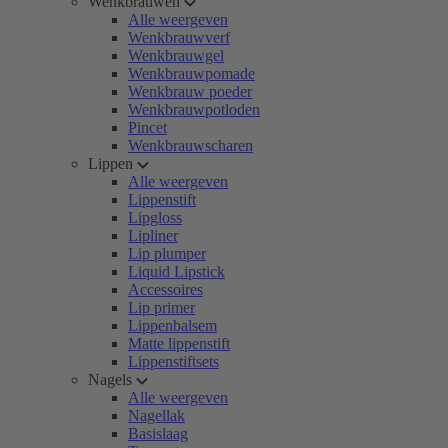
Wenkbrauwen
Alle weergeven
Wenkbrauwverf
Wenkbrauwgel
Wenkbrauwpomade
Wenkbrauw poeder
Wenkbrauwpotloden
Pincet
Wenkbrauwscharen
Lippen
Alle weergeven
Lippenstift
Lipgloss
Lipliner
Lip plumper
Liquid Lipstick
Accessoires
Lip primer
Lippenbalsem
Matte lippenstift
Lippenstiftsets
Nagels
Alle weergeven
Nagellak
Basislaag