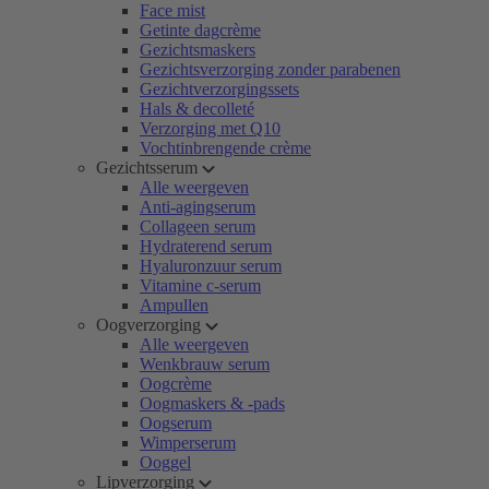
Face mist
Getinte dagcrème
Gezichtsmaskers
Gezichtsverzorging zonder parabenen
Gezichtverzorgingssets
Hals & decolleté
Verzorging met Q10
Vochtinbrengende crème
Gezichtsserum
Alle weergeven
Anti-agingserum
Collageen serum
Hydraterend serum
Hyaluronzuur serum
Vitamine c-serum
Ampullen
Oogverzorging
Alle weergeven
Wenkbrauw serum
Oogcrème
Oogmaskers & -pads
Oogserum
Wimperserum
Ooggel
Lipverzorging