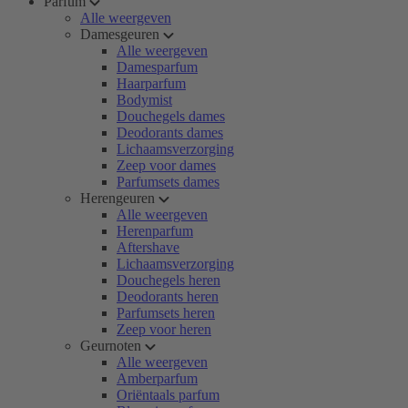
Parfum
Alle weergeven
Damesgeuren
Alle weergeven
Damesparfum
Haarparfum
Bodymist
Douchegels dames
Deodorants dames
Lichaamsverzorging
Zeep voor dames
Parfumsets dames
Herengeuren
Alle weergeven
Herenparfum
Aftershave
Lichaamsverzorging
Douchegels heren
Deodorants heren
Parfumsets heren
Zeep voor heren
Geurnoten
Alle weergeven
Amberparfum
Oriëntaals parfum