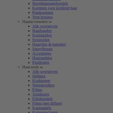
Hoofdmassageborstels
Kammen voor krullend haar
Puntkammen
Vent brushes
Haaraccessoires
Alle weergeven
Haarbanden
Krulspelden
Scrunchies
Haarclips & barrettes
Sprayflessen
Accessoires
Haarspelden
Papillotten
Haar-tools
Alle weergeven
Stijltang
Krultangen
Warmterollers
Föhns
Tondeuses
Föhnborstels
Föhns met diffuser
Kapmantels
Kappersscharen