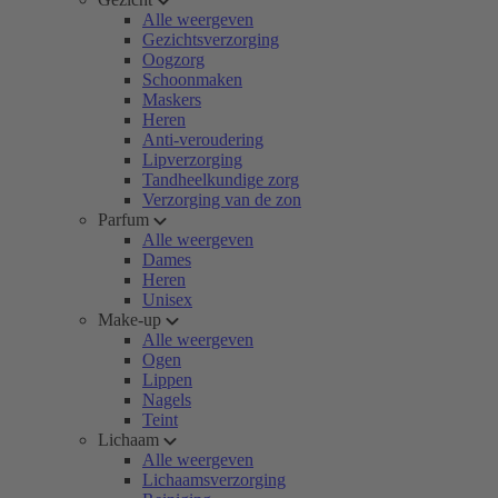
Alle weergeven
Gezichtsverzorging
Oogzorg
Schoonmaken
Maskers
Heren
Anti-veroudering
Lipverzorging
Tandheelkundige zorg
Verzorging van de zon
Parfum
Alle weergeven
Dames
Heren
Unisex
Make-up
Alle weergeven
Ogen
Lippen
Nagels
Teint
Lichaam
Alle weergeven
Lichaamsverzorging