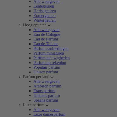
Alle weergeven
Lentegeuren
Herfst geuren
Zomergeuren
Wintergeuren
Hoogtepunten
Alle weergeven
Eau de Cologne
Eau de Parfum
Eau de Toilette
Parfum aanbiedingen
Parfum miniaturen
Parfum nieuwigheden
Parfum op rekening
Populair parfum
Unisex parfum
Parfum per land
Alle weergeven
Arabisch parfum
Frans parfum
Italiaans parfum
Spaans parfum
Luxe parfum
Alle weergeven
Luxe damesparfum