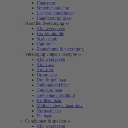
Haarserum
Spraybehandeling
Leave-in conditioner
Haarverzorgingsset
Hoofdhuidverzorging
Alle weergeven
Hoofdhuid olie
Scalp scrub
Hair tonic
Zonnebrand & verzorging
Verzorging volgens haartype
Alle weergeven
Anti-frizz
Anti-roos
Droog haar
Dun & steil haar
Geblondeerd haar
Gekleurd haar
Gevoelige hoofdhuid
Krullend haar
Middelen tegen haaruitval
Normaal haar
Vet haar
Conditioner & spoelen
Alle weergeven