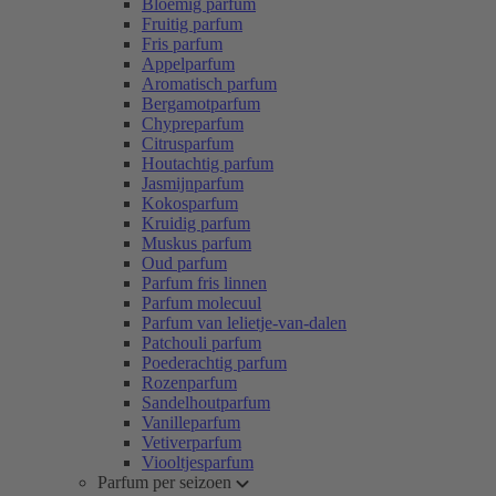
Bloemig parfum
Fruitig parfum
Fris parfum
Appelparfum
Aromatisch parfum
Bergamotparfum
Chypreparfum
Citrusparfum
Houtachtig parfum
Jasmijnparfum
Kokosparfum
Kruidig parfum
Muskus parfum
Oud parfum
Parfum fris linnen
Parfum molecuul
Parfum van lelietje-van-dalen
Patchouli parfum
Poederachtig parfum
Rozenparfum
Sandelhoutparfum
Vanilleparfum
Vetiverparfum
Viooltjesparfum
Parfum per seizoen