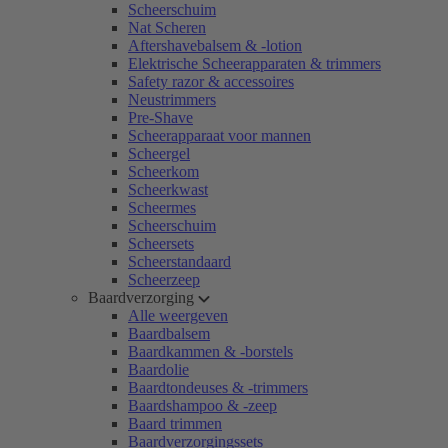
Scheerschuim
Nat Scheren
Aftershavebalsem & -lotion
Elektrische Scheerapparaten & trimmers
Safety razor & accessoires
Neustrimmers
Pre-Shave
Scheerapparaat voor mannen
Scheergel
Scheerkom
Scheerkwast
Scheermes
Scheerschuim
Scheersets
Scheerstandaard
Scheerzeep
Baardverzorging
Alle weergeven
Baardbalsem
Baardkammen & -borstels
Baardolie
Baardtondeuses & -trimmers
Baardshampoo & -zeep
Baard trimmen
Baardverzorgingssets