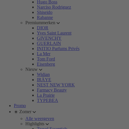
Hugo Boss
Narciso Rodriguez
Shiseido
Rabanne
Premiummerken
DIOR
Yves Saint Laurent
GIVENCHY
GUERLAIN
INITIO Parfums Privés
La Mer
Tom Ford
Eisenberg
Nieuw
Widian
IRÄYE
NEST NEW YORK
Farmacy Beauty
La Prairie
TYPEBEA
Promo
☀️ Zomer
Alle weergeven
Highlights
Travel Essentials