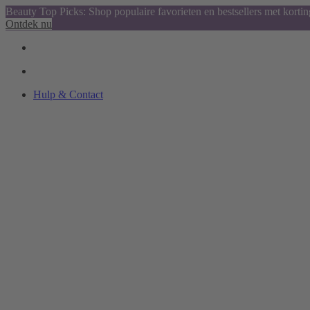
Beauty Top Picks: Shop populaire favorieten en bestsellers met kortin
Ontdek nu
Hulp & Contact