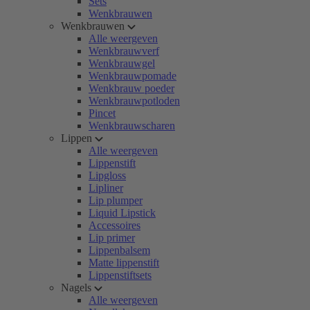
Sets
Wenkbrauwen
Wenkbrauwen
Alle weergeven
Wenkbrauwverf
Wenkbrauwgel
Wenkbrauwpomade
Wenkbrauw poeder
Wenkbrauwpotloden
Pincet
Wenkbrauwscharen
Lippen
Alle weergeven
Lippenstift
Lipgloss
Lipliner
Lip plumper
Liquid Lipstick
Accessoires
Lip primer
Lippenbalsem
Matte lippenstift
Lippenstiftsets
Nagels
Alle weergeven