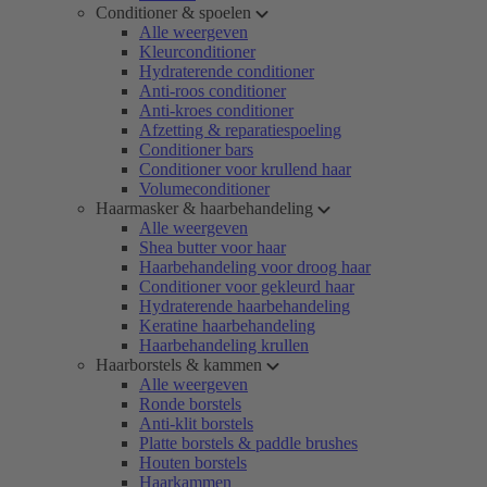
Conditioner & spoelen
Alle weergeven
Kleurconditioner
Hydraterende conditioner
Anti-roos conditioner
Anti-kroes conditioner
Afzetting & reparatiespoeling
Conditioner bars
Conditioner voor krullend haar
Volumeconditioner
Haarmasker & haarbehandeling
Alle weergeven
Shea butter voor haar
Haarbehandeling voor droog haar
Conditioner voor gekleurd haar
Hydraterende haarbehandeling
Keratine haarbehandeling
Haarbehandeling krullen
Haarborstels & kammen
Alle weergeven
Ronde borstels
Anti-klit borstels
Platte borstels & paddle brushes
Houten borstels
Haarkammen