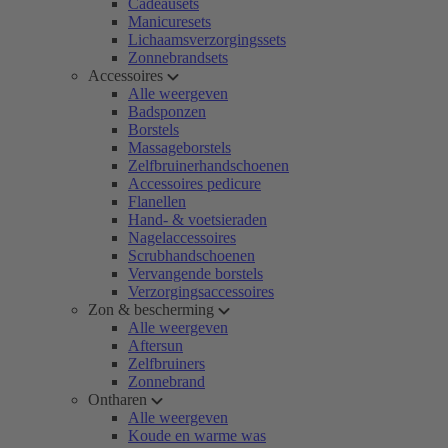
Cadeausets
Manicuresets
Lichaamsverzorgingssets
Zonnebrandsets
Accessoires
Alle weergeven
Badsponzen
Borstels
Massageborstels
Zelfbruinerhandschoenen
Accessoires pedicure
Flanellen
Hand- & voetsieraden
Nagelaccessoires
Scrubhandschoenen
Vervangende borstels
Verzorgingsaccessoires
Zon & bescherming
Alle weergeven
Aftersun
Zelfbruiners
Zonnebrand
Ontharen
Alle weergeven
Koude en warme was