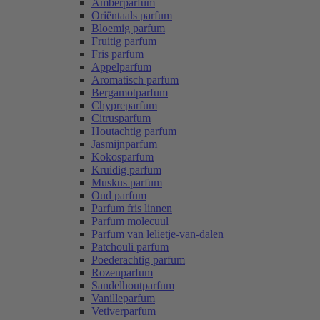
Amberparfum
Oriëntaals parfum
Bloemig parfum
Fruitig parfum
Fris parfum
Appelparfum
Aromatisch parfum
Bergamotparfum
Chypreparfum
Citrusparfum
Houtachtig parfum
Jasmijnparfum
Kokosparfum
Kruidig parfum
Muskus parfum
Oud parfum
Parfum fris linnen
Parfum molecuul
Parfum van lelietje-van-dalen
Patchouli parfum
Poederachtig parfum
Rozenparfum
Sandelhoutparfum
Vanilleparfum
Vetiverparfum