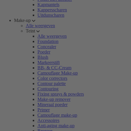
Kapmantels
Kappersscharen
Uitdunscharen
Make-up
Alle weergeven
Teint
Alle weergeven
Foundation
Concealer
Poeder
Blush
Markeerstift
BB- & CC-Cream
Camouflage Make-up
Color correctors
Contour palette
Contouring
Fixing sprays & powders
Make-up remover
Mineraal poeder
Primer
Camouflage make-up
Accessoires
Anti-aging make-up
Bronzer