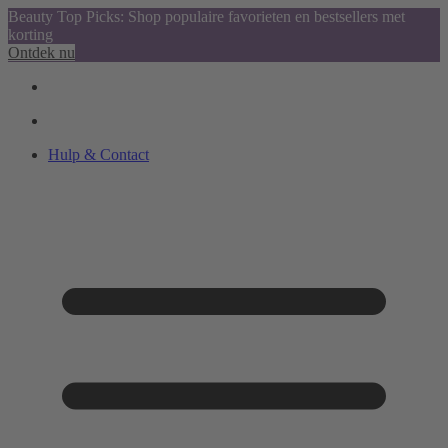
Beauty Top Picks: Shop populaire favorieten en bestsellers met
korting
Ontdek nu
Hulp & Contact