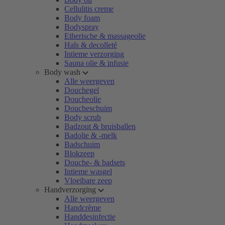
Cellulitis creme
Body foam
Bodyspray
Etherische & massageolie
Hals & decolleté
Intieme verzorging
Sauna olie & infusie
Body wash
Alle weergeven
Douchegel
Doucheolie
Doucheschuim
Body scrub
Badzout & bruisballen
Badolie & -melk
Badschuim
Blokzeep
Douche- & badsets
Intieme wasgel
Vloeibare zeep
Handverzorging
Alle weergeven
Handcrème
Handdesinfectie