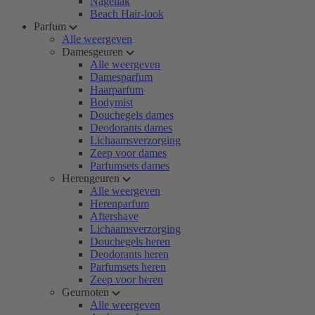
Nagellak
Beach Hair-look
Parfum
Alle weergeven
Damesgeuren
Alle weergeven
Damesparfum
Haarparfum
Bodymist
Douchegels dames
Deodorants dames
Lichaamsverzorging
Zeep voor dames
Parfumsets dames
Herengeuren
Alle weergeven
Herenparfum
Aftershave
Lichaamsverzorging
Douchegels heren
Deodorants heren
Parfumsets heren
Zeep voor heren
Geurnoten
Alle weergeven