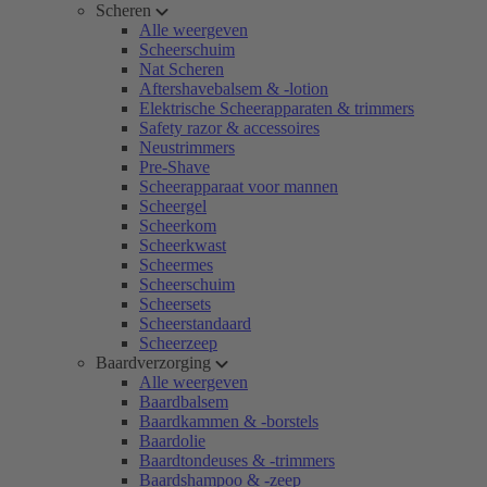
Scheren
Alle weergeven
Scheerschuim
Nat Scheren
Aftershavebalsem & -lotion
Elektrische Scheerapparaten & trimmers
Safety razor & accessoires
Neustrimmers
Pre-Shave
Scheerapparaat voor mannen
Scheergel
Scheerkom
Scheerkwast
Scheermes
Scheerschuim
Scheersets
Scheerstandaard
Scheerzeep
Baardverzorging
Alle weergeven
Baardbalsem
Baardkammen & -borstels
Baardolie
Baardtondeuses & -trimmers
Baardshampoo & -zeep