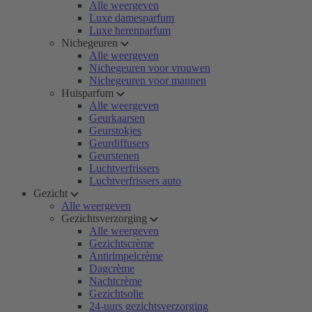
Alle weergeven
Luxe damesparfum
Luxe herenparfum
Nichegeuren
Alle weergeven
Nichegeuren voor vrouwen
Nichegeuren voor mannen
Huisparfum
Alle weergeven
Geurkaarsen
Geurstokjes
Geurdiffusers
Geurstenen
Luchtverfrissers
Luchtverfrissers auto
Gezicht
Alle weergeven
Gezichtsverzorging
Alle weergeven
Gezichtscrème
Antirimpelcrème
Dagcrème
Nachtcrème
Gezichtsolie
24-uurs gezichtsverzorging