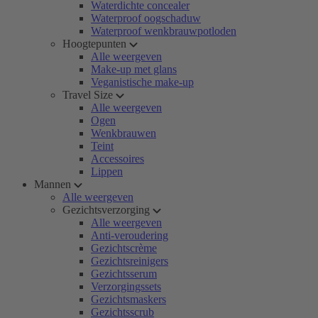
Waterdichte concealer
Waterproof oogschaduw
Waterproof wenkbrauwpotloden
Hoogtepunten
Alle weergeven
Make-up met glans
Veganistische make-up
Travel Size
Alle weergeven
Ogen
Wenkbrauwen
Teint
Accessoires
Lippen
Mannen
Alle weergeven
Gezichtsverzorging
Alle weergeven
Anti-veroudering
Gezichtscrème
Gezichtsreinigers
Gezichtsserum
Verzorgingssets
Gezichtsmaskers
Gezichtsscrub