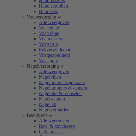
Handmaskers
Hand scrubben
Handzeep
Voetverzorging
Alle weergeven
Voetenbad
Voetcrème
Voetmaskers
Voetscrub
Eeltverwijderaars
Voetgezondheid
Voetspray
Nagelverzorging
Alle weergeven
Nagelvijlen
Nagelriemverwijderaars
Nagelknippers & -tangen
Nagelolie & -penselen
Nagelscharen
Nagellak
Nagelverharder
Beautysets
Alle weergeven
Bad- & douchesets
Pedicuresets