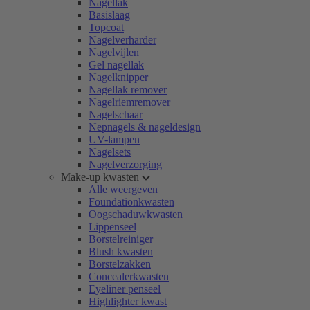
Nagellak
Basislaag
Topcoat
Nagelverharder
Nagelvijlen
Gel nagellak
Nagelknipper
Nagellak remover
Nagelriemremover
Nagelschaar
Nepnagels & nageldesign
UV-lampen
Nagelsets
Nagelverzorging
Make-up kwasten
Alle weergeven
Foundationkwasten
Oogschaduwkwasten
Lippenseel
Borstelreiniger
Blush kwasten
Borstelzakken
Concealerkwasten
Eyeliner penseel
Highlighter kwast