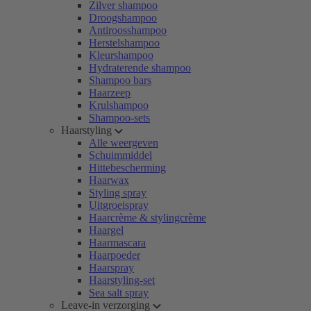
Zilver shampoo
Droogshampoo
Antiroosshampoo
Herstelshampoo
Kleurshampoo
Hydraterende shampoo
Shampoo bars
Haarzeep
Krulshampoo
Shampoo-sets
Haarstyling
Alle weergeven
Schuimmiddel
Hittebescherming
Haarwax
Styling spray
Uitgroeispray
Haarcrème & stylingcrème
Haargel
Haarmascara
Haarpoeder
Haarspray
Haarstyling-set
Sea salt spray
Leave-in verzorging