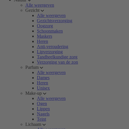
Alle weergeven
Gezicht
Alle weergeven
Gezichtsverzorging
Oogzorg
Schoonmaken
Maskers
Heren
Anti-veroudering
Lipverzorging
Tandheelkundige zorg
Verzorging van de zon
Parfum
Alle weergeven
Dames
Heren
Unisex
Make-up
Alle weergeven
Ogen
Lippen
Nagels
Teint
Lichaam