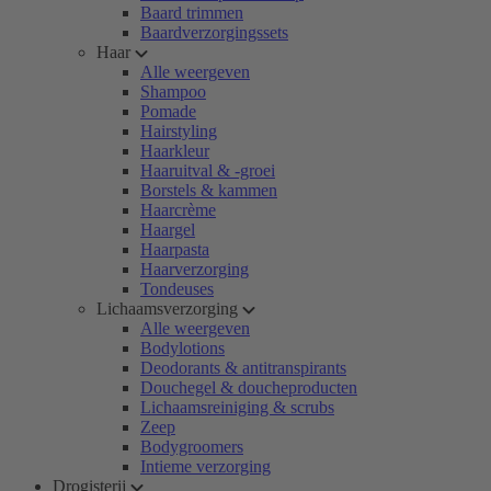
Baard trimmen
Baardverzorgingssets
Haar
Alle weergeven
Shampoo
Pomade
Hairstyling
Haarkleur
Haaruitval & -groei
Borstels & kammen
Haarcrème
Haargel
Haarpasta
Haarverzorging
Tondeuses
Lichaamsverzorging
Alle weergeven
Bodylotions
Deodorants & antitranspirants
Douchegel & doucheproducten
Lichaamsreiniging & scrubs
Zeep
Bodygroomers
Intieme verzorging
Drogisterij