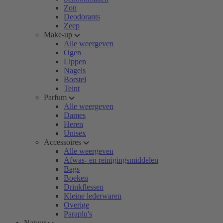
Zon
Deodorants
Zeep
Make-up
Alle weergeven
Ogen
Lippen
Nagels
Borstel
Teint
Parfum
Alle weergeven
Dames
Heren
Unisex
Accessoires
Alle weergeven
Afwas- en reinigingsmiddelen
Bags
Boeken
Drinkflessen
Kleine lederwaren
Overige
Paraplu's
Natuur