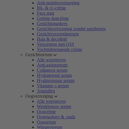
Anti-puistjesverzorging
Bb- & cc-crème
Face mist
Getinte dagcrème
Gezichtsmaskers
Gezichtsverzorging zonder parabenen
Gezichtverzorgingssets
Hals & decolleté
Verzorging met Q10
Vochtinbrengende crème
Gezichtsserum
Alle weergeven
Anti-agingserum
Collageen serum
Hydraterend serum
Hyaluronzuur serum
Vitamine c-serum
Ampullen
Oogverzorging
Alle weergeven
Wenkbrauw serum
Oogcrème
Oogmaskers & -pads
Oogserum
Wimperserum