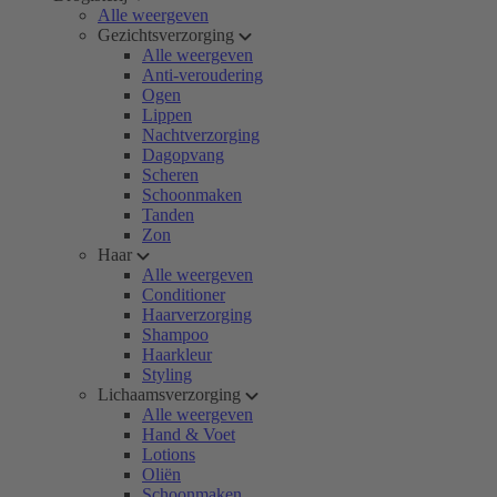
Alle weergeven
Gezichtsverzorging
Alle weergeven
Anti-veroudering
Ogen
Lippen
Nachtverzorging
Dagopvang
Scheren
Schoonmaken
Tanden
Zon
Haar
Alle weergeven
Conditioner
Haarverzorging
Shampoo
Haarkleur
Styling
Lichaamsverzorging
Alle weergeven
Hand & Voet
Lotions
Oliën
Schoonmaken