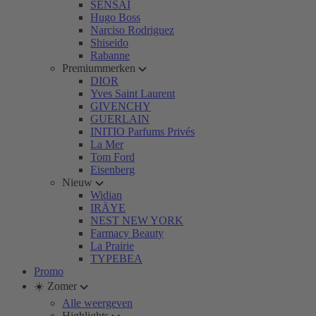
SENSAI
Hugo Boss
Narciso Rodriguez
Shiseido
Rabanne
Premiummerken
DIOR
Yves Saint Laurent
GIVENCHY
GUERLAIN
INITIO Parfums Privés
La Mer
Tom Ford
Eisenberg
Nieuw
Widian
IRÄYE
NEST NEW YORK
Farmacy Beauty
La Prairie
TYPEBEA
Promo
☀️ Zomer
Alle weergeven
Highlights