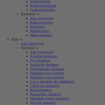
Scheermesjes
Scheeronderhoud
Ontharingscrème
Badkamer
Alle weergeven
Badaccessoires
Badjassen
Handdoeken
Make-uptassen
Haar
Alle weergeven
Shampoo
Alle weergeven
Keratine shampoo
Pre-Shampoo
Arganolie shampoo
Verzachtende shampoo
Shampoo voor volume
Shampoo voor mannen
2-in-1 shampoo & conditioner
Clarifying shampoo
Kleurshampoo
Natuurlijke shampoo
Shampoo zonder siliconen
Tea tree shampoo