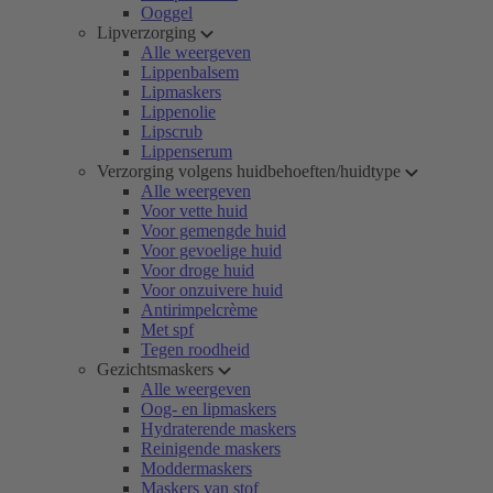
Ooggel
Lipverzorging
Alle weergeven
Lippenbalsem
Lipmaskers
Lippenolie
Lipscrub
Lippenserum
Verzorging volgens huidbehoeften/huidtype
Alle weergeven
Voor vette huid
Voor gemengde huid
Voor gevoelige huid
Voor droge huid
Voor onzuivere huid
Antirimpelcrème
Met spf
Tegen roodheid
Gezichtsmaskers
Alle weergeven
Oog- en lipmaskers
Hydraterende maskers
Reinigende maskers
Moddermaskers
Maskers van stof