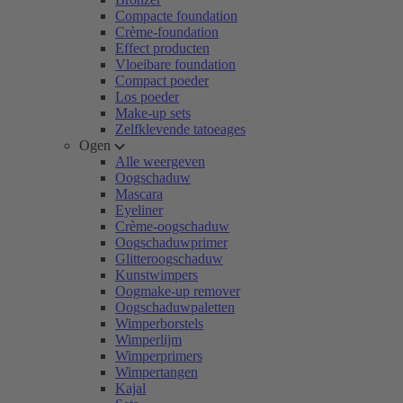
Compacte foundation
Crème-foundation
Effect producten
Vloeibare foundation
Compact poeder
Los poeder
Make-up sets
Zelfklevende tatoeages
Ogen
Alle weergeven
Oogschaduw
Mascara
Eyeliner
Crème-oogschaduw
Oogschaduwprimer
Glitteroogschaduw
Kunstwimpers
Oogmake-up remover
Oogschaduwpaletten
Wimperborstels
Wimperlijm
Wimperprimers
Wimpertangen
Kajal