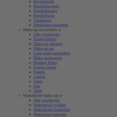
Kwastensets
Maskerkwasten
Poederdonsjes
Poederkwast
Toepassers
Wenkbrauwborsteltje
Make-up accessoires
Alle weergeven
Puntenslijpers
Make-up spiegels
Make-up tas
Lege make-uppaletten
Make-upsponzen
Blotting Paper
Konjac spons
Nagels
Lippen
Ogen
Sets
Teint
Waterdichte make-up
Alle weergeven
Waterproof eyeliner
Waterdichte fundering
Waterproof mascara