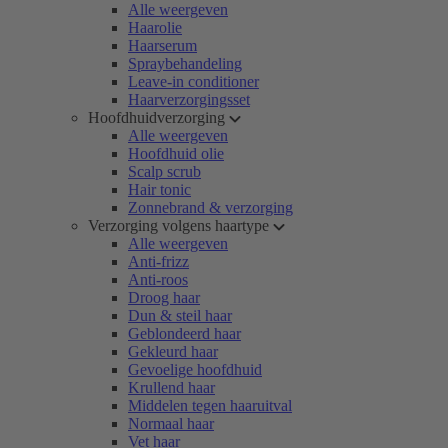
Alle weergeven
Haarolie
Haarserum
Spraybehandeling
Leave-in conditioner
Haarverzorgingsset
Hoofdhuidverzorging
Alle weergeven
Hoofdhuid olie
Scalp scrub
Hair tonic
Zonnebrand & verzorging
Verzorging volgens haartype
Alle weergeven
Anti-frizz
Anti-roos
Droog haar
Dun & steil haar
Geblondeerd haar
Gekleurd haar
Gevoelige hoofdhuid
Krullend haar
Middelen tegen haaruitval
Normaal haar
Vet haar