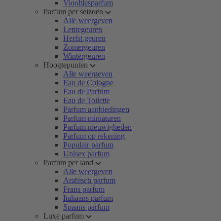
Viooltjesparfum
Parfum per seizoen
Alle weergeven
Lentegeuren
Herfst geuren
Zomergeuren
Wintergeuren
Hoogtepunten
Alle weergeven
Eau de Cologne
Eau de Parfum
Eau de Toilette
Parfum aanbiedingen
Parfum miniaturen
Parfum nieuwigheden
Parfum op rekening
Populair parfum
Unisex parfum
Parfum per land
Alle weergeven
Arabisch parfum
Frans parfum
Italiaans parfum
Spaans parfum
Luxe parfum