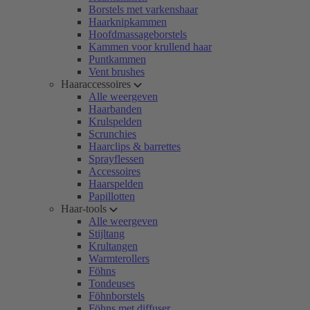
Borstels met varkenshaar
Haarknipkammen
Hoofdmassageborstels
Kammen voor krullend haar
Puntkammen
Vent brushes
Haaraccessoires
Alle weergeven
Haarbanden
Krulspelden
Scrunchies
Haarclips & barrettes
Sprayflessen
Accessoires
Haarspelden
Papillotten
Haar-tools
Alle weergeven
Stijltang
Krultangen
Warmterollers
Föhns
Tondeuses
Föhnborstels
Föhns met diffuser