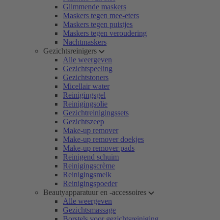
Glimmende maskers
Maskers tegen mee-eters
Maskers tegen puistjes
Maskers tegen veroudering
Nachtmaskers
Gezichtsreinigers
Alle weergeven
Gezichtspeeling
Gezichtstoners
Micellair water
Reinigingsgel
Reinigingsolie
Gezichtreinigingssets
Gezichtszeep
Make-up remover
Make-up remover doekjes
Make-up remover pads
Reinigend schuim
Reinigingscrème
Reinigingsmelk
Reinigingspoeder
Beautyapparatuur en -accessoires
Alle weergeven
Gezichtsmassage
Borstels voor gezichtsreiniging