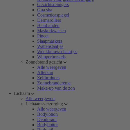
Gezichtsreinigers
Gua sha
Cosmeticaspiegel
Dermarollers
Haarbanden
Maskerkwasten
Pincet
Slaapmaskers
Wattenstaafjes
Wenkbrauwschaartjes
Wimperborstels
Zonnebrand gezicht
Alle weergeven
Aftersun
Zelfbruiners
Zonnebrandcrème
Make-up van de zon
Lichaam
Alle weergeven
Lichaamsverzorging
Alle weergeven
Bodylotion
Deodorant
Bodybutter
Body oil