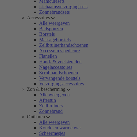
Manicuresets
Lichaamsverzorgingssets
Zonnebrandsets
Accessoires
Alle weergeven
Badsponzen
Borstels
Massageborstels
Zelfbruinerhandschoenen
Accessoires pedicure
Flanellen
Hand- & voetsieraden
Nagelaccessoires
Scrubhandschoenen
Vervangende borstels
Verzorgingsaccessoires
Zon & bescherming
Alle weergeven
Aftersun
Zelfbruiners
Zonnebrand
Ontharen
Alle weergeven
Koude en warme was
Scheermesjes