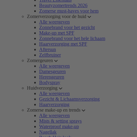
Beautyzomertrends 2026
Zomerse must-haves voor hem
Zomerverzorging voor de huid
Alle weergeven
Zonnebrand voor het gezicht
Make-up met SPF
Zonnebrand voor het hele lichaam
Haarverzorging met SPF
Aftersun
Zelfbruiner
Zomergeuren
Alle weergeven
Damesgeuren
Herengeuren
Bodyspray
Huidverzorging
Alle weergeven
Gezicht & Lichaamsverzorging
Haarverzorging
Zomerse make-up en trends
Alle weergeven
Mists & setting sprays
Waterproof make-up
Nagellak