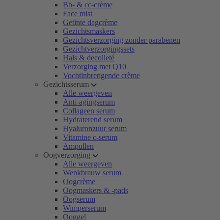
Bb- & cc-crème
Face mist
Getinte dagcrème
Gezichtsmaskers
Gezichtsverzorging zonder parabenen
Gezichtverzorgingssets
Hals & decolleté
Verzorging met Q10
Vochtinbrengende crème
Gezichtsserum
Alle weergeven
Anti-agingserum
Collageen serum
Hydraterend serum
Hyaluronzuur serum
Vitamine c-serum
Ampullen
Oogverzorging
Alle weergeven
Wenkbrauw serum
Oogcrème
Oogmaskers & -pads
Oogserum
Wimperserum
Ooggel