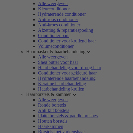
Alle weergeven
Kleurconditioner
Hydraterende conditioner
Anti-roos conditioner
Anti-kroes conditioner
Afzetting & reparatiespoeling
Conditioner bars
Conditioner voor krullend haar
Volumeconditioner
Haarmasker & haarbehandeling
Alle weergeven
Shea butter voor haar
Haarbehandeling voor droog haar
Conditioner voor gekleurd haar
Hydraterende haarbehandeling
Keratine haarbehandeling
Haarbehandeling krullen
Haarborstels & kammen
Alle weergeven
Ronde borstels
Anti-klit borstels
Platte borstels & paddle brushes
Houten borstels
Haarkammen
Borstels met varkenshaar