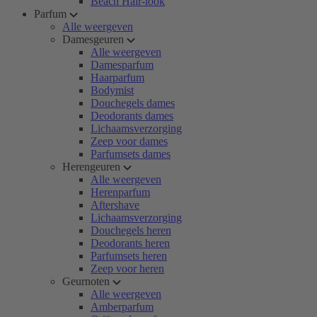
Beach Hair-look
Parfum
Alle weergeven
Damesgeuren
Alle weergeven
Damesparfum
Haarparfum
Bodymist
Douchegels dames
Deodorants dames
Lichaamsverzorging
Zeep voor dames
Parfumsets dames
Herengeuren
Alle weergeven
Herenparfum
Aftershave
Lichaamsverzorging
Douchegels heren
Deodorants heren
Parfumsets heren
Zeep voor heren
Geurnoten
Alle weergeven
Amberparfum