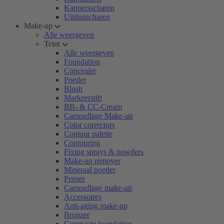
Kappersscharen
Uitdunscharen
Make-up
Alle weergeven
Teint
Alle weergeven
Foundation
Concealer
Poeder
Blush
Markeerstift
BB- & CC-Cream
Camouflage Make-up
Color correctors
Contour palette
Contouring
Fixing sprays & powders
Make-up remover
Mineraal poeder
Primer
Camouflage make-up
Accessoires
Anti-aging make-up
Bronzer
Compacte foundation