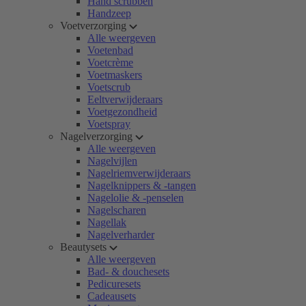
Hand scrubben
Handzeep
Voetverzorging
Alle weergeven
Voetenbad
Voetcrème
Voetmaskers
Voetscrub
Eeltverwijderaars
Voetgezondheid
Voetspray
Nagelverzorging
Alle weergeven
Nagelvijlen
Nagelriemverwijderaars
Nagelknippers & -tangen
Nagelolie & -penselen
Nagelscharen
Nagellak
Nagelverharder
Beautysets
Alle weergeven
Bad- & douchesets
Pedicuresets
Cadeausets