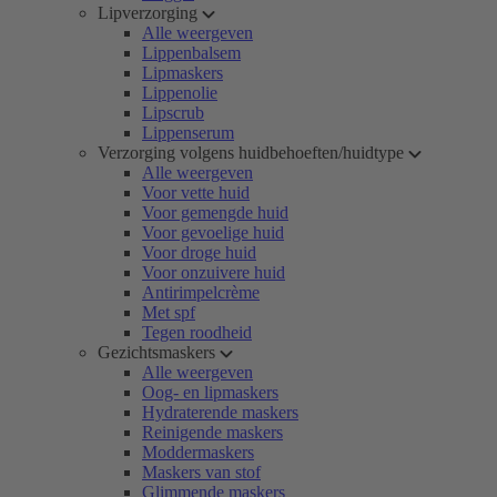
Lipverzorging
Alle weergeven
Lippenbalsem
Lipmaskers
Lippenolie
Lipscrub
Lippenserum
Verzorging volgens huidbehoeften/huidtype
Alle weergeven
Voor vette huid
Voor gemengde huid
Voor gevoelige huid
Voor droge huid
Voor onzuivere huid
Antirimpelcrème
Met spf
Tegen roodheid
Gezichtsmaskers
Alle weergeven
Oog- en lipmaskers
Hydraterende maskers
Reinigende maskers
Moddermaskers
Maskers van stof
Glimmende maskers