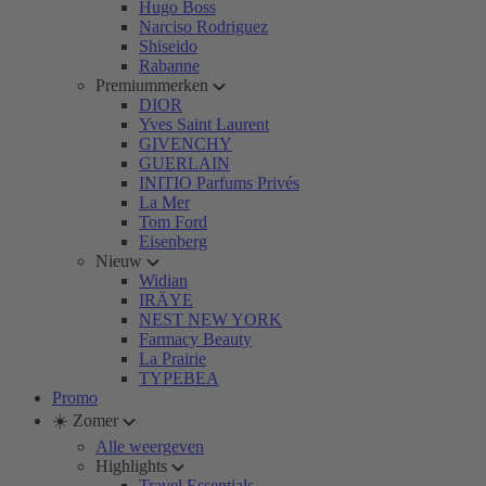
Hugo Boss
Narciso Rodriguez
Shiseido
Rabanne
Premiummerken
DIOR
Yves Saint Laurent
GIVENCHY
GUERLAIN
INITIO Parfums Privés
La Mer
Tom Ford
Eisenberg
Nieuw
Widian
IRÄYE
NEST NEW YORK
Farmacy Beauty
La Prairie
TYPEBEA
Promo
☀️ Zomer
Alle weergeven
Highlights
Travel Essentials