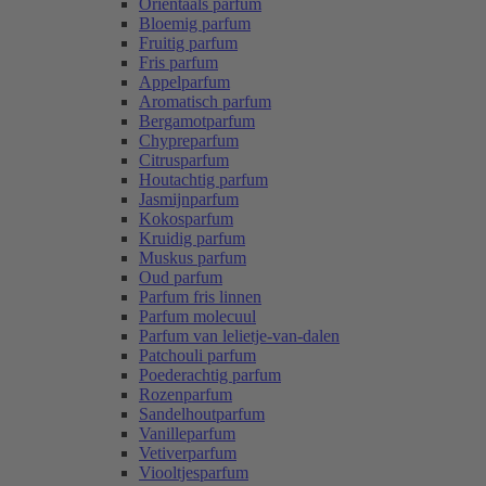
Oriëntaals parfum
Bloemig parfum
Fruitig parfum
Fris parfum
Appelparfum
Aromatisch parfum
Bergamotparfum
Chypreparfum
Citrusparfum
Houtachtig parfum
Jasmijnparfum
Kokosparfum
Kruidig parfum
Muskus parfum
Oud parfum
Parfum fris linnen
Parfum molecuul
Parfum van lelietje-van-dalen
Patchouli parfum
Poederachtig parfum
Rozenparfum
Sandelhoutparfum
Vanilleparfum
Vetiverparfum
Viooltjesparfum