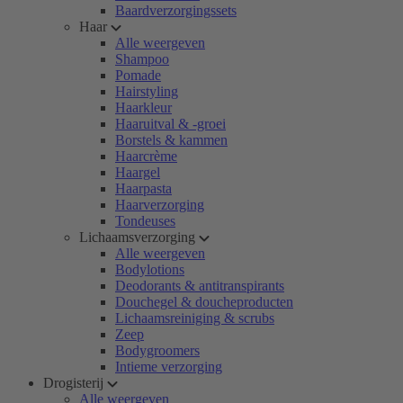
Baardverzorgingssets
Haar
Alle weergeven
Shampoo
Pomade
Hairstyling
Haarkleur
Haaruitval & -groei
Borstels & kammen
Haarcrème
Haargel
Haarpasta
Haarverzorging
Tondeuses
Lichaamsverzorging
Alle weergeven
Bodylotions
Deodorants & antitranspirants
Douchegel & doucheproducten
Lichaamsreiniging & scrubs
Zeep
Bodygroomers
Intieme verzorging
Drogisterij
Alle weergeven