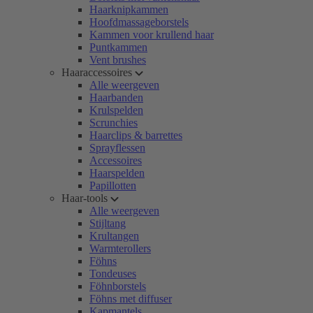
Haarknipkammen
Hoofdmassageborstels
Kammen voor krullend haar
Puntkammen
Vent brushes
Haaraccessoires
Alle weergeven
Haarbanden
Krulspelden
Scrunchies
Haarclips & barrettes
Sprayflessen
Accessoires
Haarspelden
Papillotten
Haar-tools
Alle weergeven
Stijltang
Krultangen
Warmterollers
Föhns
Tondeuses
Föhnborstels
Föhns met diffuser
Kapmantels