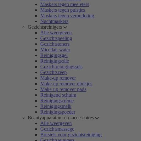
Maskers tegen mee-eters
Maskers tegen puistjes
Maskers tegen veroudering
Nachtmaskers
Gezichtsreinigers
Alle weergeven
Gezichtspeeling
Gezichtstoners
Micellair water
Reinigingsgel
Reinigingsolie
Gezichtreinigingssets
Gezichtszeep
Make-up remover
Make-up remover doekjes
Make-up remover pads
Reinigend schuim
Reinigingscrème
Reinigingsmelk
Reinigingspoeder
Beautyapparatuur en -accessoires
Alle weergeven
Gezichtsmassage
Borstels voor gezichtsreiniging
Gezichtsreinigers