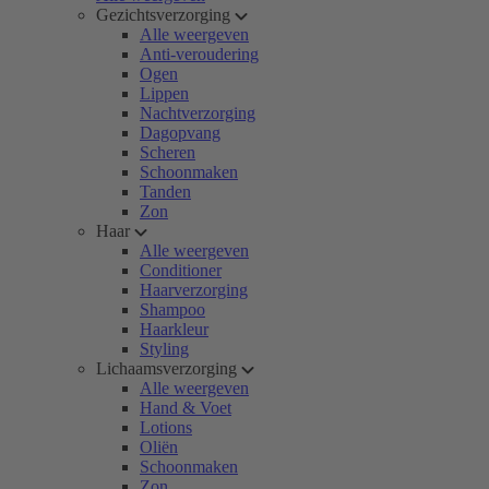
Gezichtsverzorging
Alle weergeven
Anti-veroudering
Ogen
Lippen
Nachtverzorging
Dagopvang
Scheren
Schoonmaken
Tanden
Zon
Haar
Alle weergeven
Conditioner
Haarverzorging
Shampoo
Haarkleur
Styling
Lichaamsverzorging
Alle weergeven
Hand & Voet
Lotions
Oliën
Schoonmaken
Zon