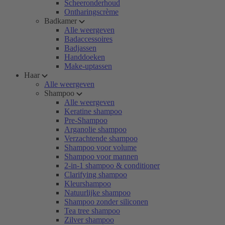
Scheeronderhoud
Ontharingscrème
Badkamer
Alle weergeven
Badaccessoires
Badjassen
Handdoeken
Make-uptassen
Haar
Alle weergeven
Shampoo
Alle weergeven
Keratine shampoo
Pre-Shampoo
Arganolie shampoo
Verzachtende shampoo
Shampoo voor volume
Shampoo voor mannen
2-in-1 shampoo & conditioner
Clarifying shampoo
Kleurshampoo
Natuurlijke shampoo
Shampoo zonder siliconen
Tea tree shampoo
Zilver shampoo