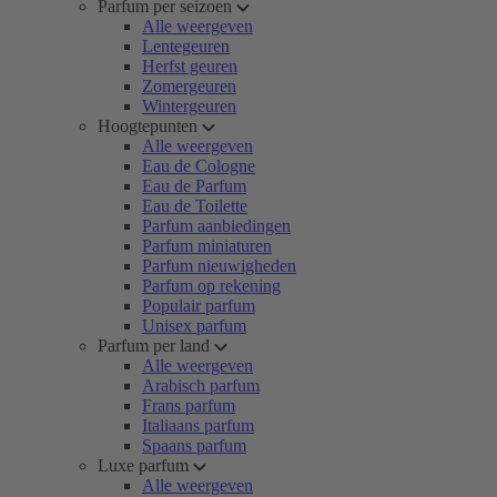
Parfum per seizoen
Alle weergeven
Lentegeuren
Herfst geuren
Zomergeuren
Wintergeuren
Hoogtepunten
Alle weergeven
Eau de Cologne
Eau de Parfum
Eau de Toilette
Parfum aanbiedingen
Parfum miniaturen
Parfum nieuwigheden
Parfum op rekening
Populair parfum
Unisex parfum
Parfum per land
Alle weergeven
Arabisch parfum
Frans parfum
Italiaans parfum
Spaans parfum
Luxe parfum
Alle weergeven