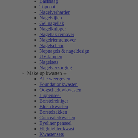
Basislaag
Topcoat
Nagelverharder
Nagelvijlen
Gel nagellak
Nagelknipper
Nagellak remover
Nagelriemremover
Nagelschaar
Nepnagels & nageldesign
UV-lampen
Nagelsets
Nagelverzorging
Make-up kwasten
Alle weergeven
Foundationkwasten
Oogschaduwkwasten
Lippenseel
Borstelreiniger
Blush kwasten
Borstelzakken
Concealerkwasten
Eyeliner penseel
Highlighter kwast
Kwastensets