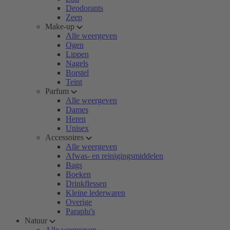
Deodorants
Zeep
Make-up
Alle weergeven
Ogen
Lippen
Nagels
Borstel
Teint
Parfum
Alle weergeven
Dames
Heren
Unisex
Accessoires
Alle weergeven
Afwas- en reinigingsmiddelen
Bags
Boeken
Drinkflessen
Kleine lederwaren
Overige
Paraplu's
Natuur
Alle weergeven