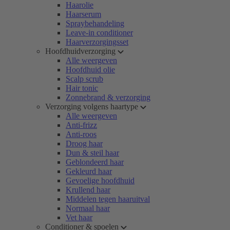
Haarolie
Haarserum
Spraybehandeling
Leave-in conditioner
Haarverzorgingsset
Hoofdhuidverzorging
Alle weergeven
Hoofdhuid olie
Scalp scrub
Hair tonic
Zonnebrand & verzorging
Verzorging volgens haartype
Alle weergeven
Anti-frizz
Anti-roos
Droog haar
Dun & steil haar
Geblondeerd haar
Gekleurd haar
Gevoelige hoofdhuid
Krullend haar
Middelen tegen haaruitval
Normaal haar
Vet haar
Conditioner & spoelen