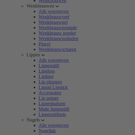
Wenkbrauwen
Wenkbrauwen
Alle weergeven
Wenkbrauwverf
Wenkbrauwgel
Wenkbrauwpomade
Wenkbrauw poeder
Wenkbrauwpotloden
Pincet
Wenkbrauwscharen
Lippen
Alle weergeven
Lippenstift
Lipgloss
Lipliner
Lip plumper
Liquid Lipstick
Accessoires
Lip primer
Lippenbalsem
Matte lippenstift
Lippenstiftsets
Nagels
Alle weergeven
Nagellak