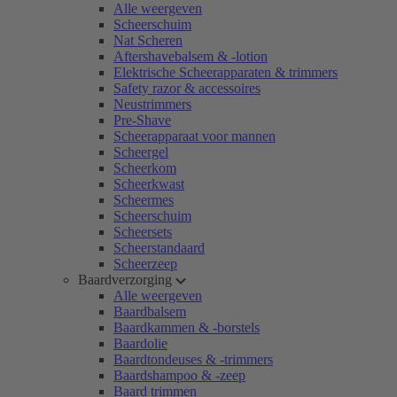
Alle weergeven
Scheerschuim
Nat Scheren
Aftershavebalsem & -lotion
Elektrische Scheerapparaten & trimmers
Safety razor & accessoires
Neustrimmers
Pre-Shave
Scheerapparaat voor mannen
Scheergel
Scheerkom
Scheerkwast
Scheermes
Scheerschuim
Scheersets
Scheerstandaard
Scheerzeep
Baardverzorging
Alle weergeven
Baardbalsem
Baardkammen & -borstels
Baardolie
Baardtondeuses & -trimmers
Baardshampoo & -zeep
Baard trimmen