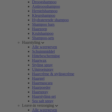
Droogshampoo
Antiroosshampoo
Herstelshampoo
Kleurshampoo
Hydraterende shampoo
Shampoo bars
Haarzeep
Krulshampoo
Shampoo-sets
Haarstyling
Alle weergeven
Schuimmiddel
Hittebescherming
Haarwax
Styling spray
Uitgroeispray
Haarcrème & stylingcrème
Haargel
Haarmascara
Haarpoeder
Haarspray
Haarstyling-set
Sea salt spray
Leave-in verzorging
Alle weergeven