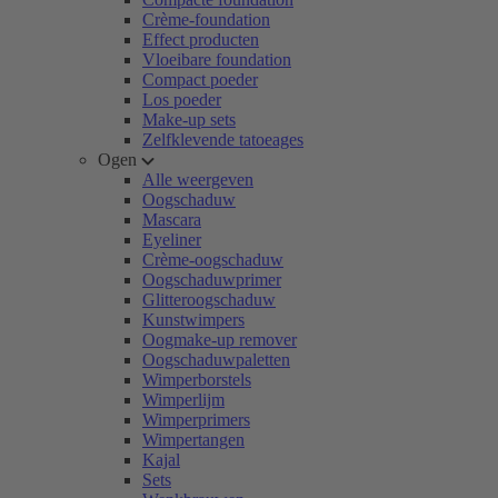
Crème-foundation
Effect producten
Vloeibare foundation
Compact poeder
Los poeder
Make-up sets
Zelfklevende tatoeages
Ogen
Alle weergeven
Oogschaduw
Mascara
Eyeliner
Crème-oogschaduw
Oogschaduwprimer
Glitteroogschaduw
Kunstwimpers
Oogmake-up remover
Oogschaduwpaletten
Wimperborstels
Wimperlijm
Wimperprimers
Wimpertangen
Kajal
Sets