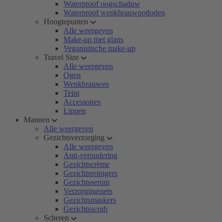
Waterproof oogschaduw
Waterproof wenkbrauwpotloden
Hoogtepunten
Alle weergeven
Make-up met glans
Veganistische make-up
Travel Size
Alle weergeven
Ogen
Wenkbrauwen
Teint
Accessoires
Lippen
Mannen
Alle weergeven
Gezichtsverzorging
Alle weergeven
Anti-veroudering
Gezichtscrème
Gezichtsreinigers
Gezichtsserum
Verzorgingssets
Gezichtsmaskers
Gezichtsscrub
Scheren