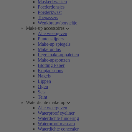
Maskerkwasten
Poederdonsjes
Poederkwast
Toepassers
Wenkbrauwborsteltje
Make-up accessoires
Alle weergeven
Puntenslijpers
Make-up spiegels
Make-up tas
Lege make-uppaletten
Make-upsponzen
Blotting Paper
Konjac spons
Nagels
Lippen
Ogen
Sets
Teint
Waterdichte make-up
Alle weergeven
Waterproof eyeliner
Waterdichte fundering
Waterproof mascara
Waterdichte concealer