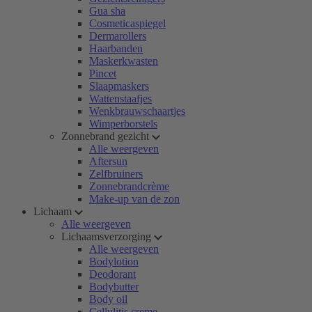
Gua sha
Cosmeticaspiegel
Dermarollers
Haarbanden
Maskerkwasten
Pincet
Slaapmaskers
Wattenstaafjes
Wenkbrauwschaartjes
Wimperborstels
Zonnebrand gezicht
Alle weergeven
Aftersun
Zelfbruiners
Zonnebrandcrème
Make-up van de zon
Lichaam
Alle weergeven
Lichaamsverzorging
Alle weergeven
Bodylotion
Deodorant
Bodybutter
Body oil
Cellulitis creme