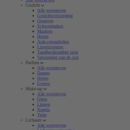
Gezicht
Alle weergeven
Gezichtsverzorging
Oogzorg
Schoonmaken
Maskers
Heren
Anti-veroudering
Lipverzorging
Tandheelkundige zorg
Verzorging van de zon
Parfum
Alle weergeven
Dames
Heren
Unisex
Make-up
Alle weergeven
Ogen
Lippen
Nagels
Teint
Lichaam
Alle weergeven