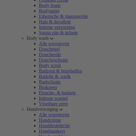
Body foam
Bodyspray
Etherische & massageolie
Hals & decolleté
Intieme verzorging
Sauna olie & infusie
Body wash
Alle weergeven
Douchegel
Doucheolie
Doucheschuim
Body scrub
Badzout & bruisballen
Badolie & -melk
Badschuim
Blokzeep
Douche- & badsets
Intieme wasgel
Vloeibare zeep
Handverzorging
Alle weergeven
Handcrème
Handdesinfectie
Handmaskers