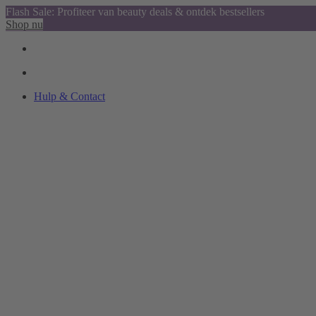
Flash Sale: Profiteer van beauty deals & ontdek bestsellers
Shop nu
Hulp & Contact