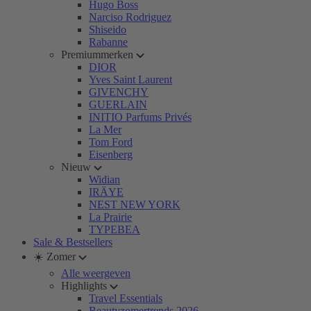
Hugo Boss
Narciso Rodriguez
Shiseido
Rabanne
Premiummerken
DIOR
Yves Saint Laurent
GIVENCHY
GUERLAIN
INITIO Parfums Privés
La Mer
Tom Ford
Eisenberg
Nieuw
Widian
IRÄYE
NEST NEW YORK
La Prairie
TYPEBEA
Sale & Bestsellers
☀️ Zomer
Alle weergeven
Highlights
Travel Essentials
Beautyzomertrends 2026