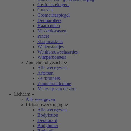
Gezichtsreinigers
Gua sha
Cosmeticaspiegel
Dermarollers
Haarbanden
Maskerkwasten
Pincet
Slaapmaskers
Wattenstaafjes
Wenkbrauwschaartjes
Wimperborstels
Zonnebrand gezicht
Alle weergeven
Aftersun
Zelfbruiners
Zonnebrandcrème
Make-up van de zon
Lichaam
Alle weergeven
Lichaamsverzorging
Alle weergeven
Bodylotion
Deodorant
Bodybutter
Body oil