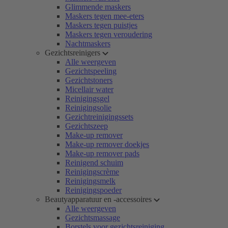
Glimmende maskers
Maskers tegen mee-eters
Maskers tegen puistjes
Maskers tegen veroudering
Nachtmaskers
Gezichtsreinigers
Alle weergeven
Gezichtspeeling
Gezichtstoners
Micellair water
Reinigingsgel
Reinigingsolie
Gezichtreinigingssets
Gezichtszeep
Make-up remover
Make-up remover doekjes
Make-up remover pads
Reinigend schuim
Reinigingscrème
Reinigingsmelk
Reinigingspoeder
Beautyapparatuur en -accessoires
Alle weergeven
Gezichtsmassage
Borstels voor gezichtsreiniging