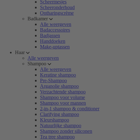
Scheermesjes
Scheeronderhoud
Ontharingscrème
Badkamer
Alle weergeven
Badaccessoires
Badjassen
Handdoeken
Make-uptassen
Haar
Alle weergeven
Shampoo
Alle weergeven
Keratine shampoo
Pre-Shampoo
Arganolie shampoo
Verzachtende shampoo
Shampoo voor volume
Shampoo voor mannen
2-in-1 shampoo & conditioner
Clarifying shampoo
Kleurshampoo
Natuurlijke shampoo
Shampoo zonder siliconen
Tea tree shampoo