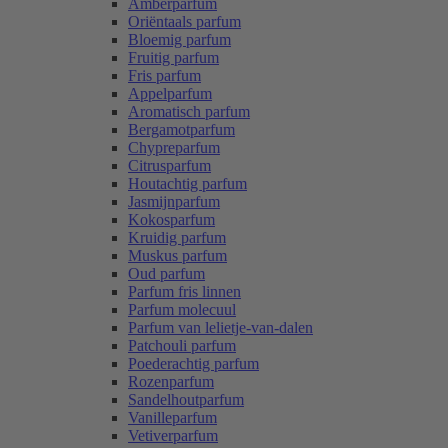
Amberparfum
Oriëntaals parfum
Bloemig parfum
Fruitig parfum
Fris parfum
Appelparfum
Aromatisch parfum
Bergamotparfum
Chypreparfum
Citrusparfum
Houtachtig parfum
Jasmijnparfum
Kokosparfum
Kruidig parfum
Muskus parfum
Oud parfum
Parfum fris linnen
Parfum molecuul
Parfum van lelietje-van-dalen
Patchouli parfum
Poederachtig parfum
Rozenparfum
Sandelhoutparfum
Vanilleparfum
Vetiverparfum