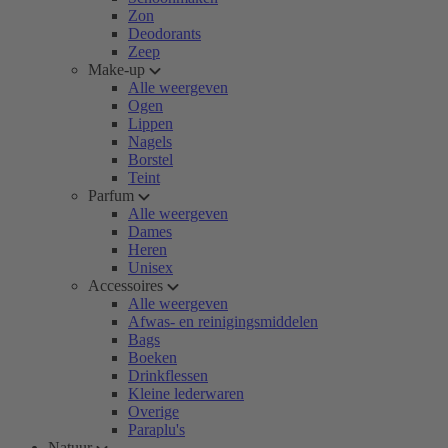
Zon
Deodorants
Zeep
Make-up
Alle weergeven
Ogen
Lippen
Nagels
Borstel
Teint
Parfum
Alle weergeven
Dames
Heren
Unisex
Accessoires
Alle weergeven
Afwas- en reinigingsmiddelen
Bags
Boeken
Drinkflessen
Kleine lederwaren
Overige
Paraplu's
Natuur