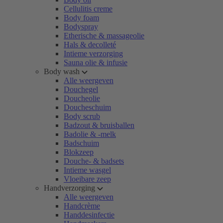
Cellulitis creme
Body foam
Bodyspray
Etherische & massageolie
Hals & decolleté
Intieme verzorging
Sauna olie & infusie
Body wash
Alle weergeven
Douchegel
Doucheolie
Doucheschuim
Body scrub
Badzout & bruisballen
Badolie & -melk
Badschuim
Blokzeep
Douche- & badsets
Intieme wasgel
Vloeibare zeep
Handverzorging
Alle weergeven
Handcrème
Handdesinfectie