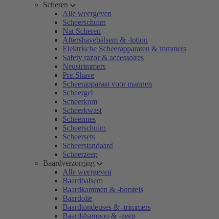
Scheren
Alle weergeven
Scheerschuim
Nat Scheren
Aftershavebalsem & -lotion
Elektrische Scheerapparaten & trimmers
Safety razor & accessoires
Neustrimmers
Pre-Shave
Scheerapparaat voor mannen
Scheergel
Scheerkom
Scheerkwast
Scheermes
Scheerschuim
Scheersets
Scheerstandaard
Scheerzeep
Baardverzorging
Alle weergeven
Baardbalsem
Baardkammen & -borstels
Baardolie
Baardtondeuses & -trimmers
Baardshampoo & -zeep