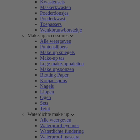
Kwastensets
Maskerkwasten
Poederdonsjes
Poederkwast
Toepassers
Wenkbrauwborsteltje
Make-up accessoires
Alle weergeven
Puntenslijpers
Make-up spiegels
Make-up tas
Lege make-uppaletten
Make-upsponzen
Blotting Paper
Konjac spons
Nagels
Lippen
Ogen
Sets
Teint
Waterdichte make-up
Alle weergeven
Waterproof eyeliner
Waterdichte fundering
Waterproof mascara