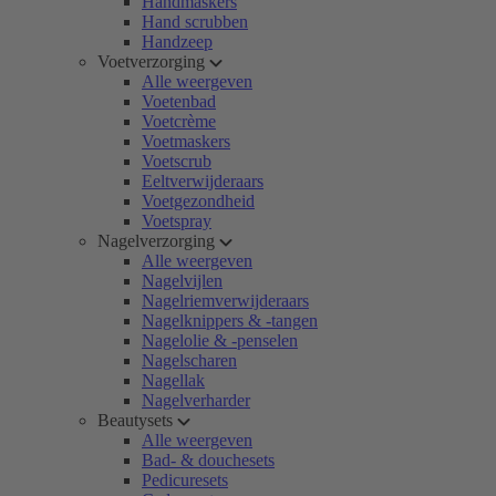
Handmaskers
Hand scrubben
Handzeep
Voetverzorging
Alle weergeven
Voetenbad
Voetcrème
Voetmaskers
Voetscrub
Eeltverwijderaars
Voetgezondheid
Voetspray
Nagelverzorging
Alle weergeven
Nagelvijlen
Nagelriemverwijderaars
Nagelknippers & -tangen
Nagelolie & -penselen
Nagelscharen
Nagellak
Nagelverharder
Beautysets
Alle weergeven
Bad- & douchesets
Pedicuresets