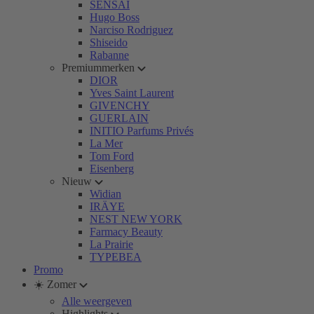
SENSAI
Hugo Boss
Narciso Rodriguez
Shiseido
Rabanne
Premiummerken
DIOR
Yves Saint Laurent
GIVENCHY
GUERLAIN
INITIO Parfums Privés
La Mer
Tom Ford
Eisenberg
Nieuw
Widian
IRÄYE
NEST NEW YORK
Farmacy Beauty
La Prairie
TYPEBEA
Promo
☀️ Zomer
Alle weergeven
Highlights