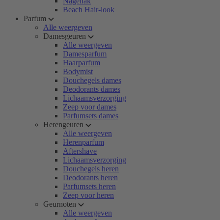
Nagellak
Beach Hair-look
Parfum
Alle weergeven
Damesgeuren
Alle weergeven
Damesparfum
Haarparfum
Bodymist
Douchegels dames
Deodorants dames
Lichaamsverzorging
Zeep voor dames
Parfumsets dames
Herengeuren
Alle weergeven
Herenparfum
Aftershave
Lichaamsverzorging
Douchegels heren
Deodorants heren
Parfumsets heren
Zeep voor heren
Geurnoten
Alle weergeven