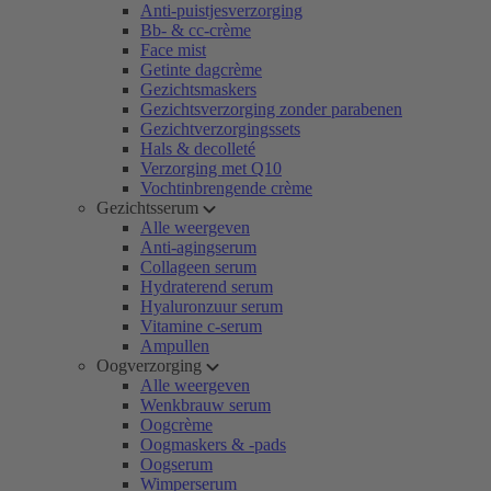
Anti-puistjesverzorging
Bb- & cc-crème
Face mist
Getinte dagcrème
Gezichtsmaskers
Gezichtsverzorging zonder parabenen
Gezichtverzorgingssets
Hals & decolleté
Verzorging met Q10
Vochtinbrengende crème
Gezichtsserum
Alle weergeven
Anti-agingserum
Collageen serum
Hydraterend serum
Hyaluronzuur serum
Vitamine c-serum
Ampullen
Oogverzorging
Alle weergeven
Wenkbrauw serum
Oogcrème
Oogmaskers & -pads
Oogserum
Wimperserum