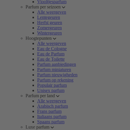
Viooltjesparfum
Parfum per seizoen
Alle weergeven
Lentegeuren
Herfst geuren
Zomergeuren
Wintergeuren
Hoogtepunten
Alle weergeven
Eau de Cologne
Eau de Parfum
Eau de Toilette
Parfum aanbiedingen
Parfum miniaturen
Parfum nieuwigheden
Parfum op rekening
Populair parfum
Unisex parfum
Parfum per land
Alle weergeven
Arabisch parfum
Frans parfum
Italiaans parfum
Spaans parfum
Luxe parfum