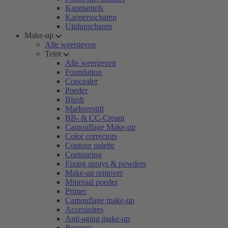
Kapmantels
Kappersscharen
Uitdunscharen
Make-up
Alle weergeven
Teint
Alle weergeven
Foundation
Concealer
Poeder
Blush
Markeerstift
BB- & CC-Cream
Camouflage Make-up
Color correctors
Contour palette
Contouring
Fixing sprays & powders
Make-up remover
Mineraal poeder
Primer
Camouflage make-up
Accessoires
Anti-aging make-up
Bronzer