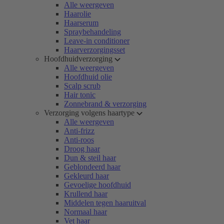
Alle weergeven
Haarolie
Haarserum
Spraybehandeling
Leave-in conditioner
Haarverzorgingsset
Hoofdhuidverzorging
Alle weergeven
Hoofdhuid olie
Scalp scrub
Hair tonic
Zonnebrand & verzorging
Verzorging volgens haartype
Alle weergeven
Anti-frizz
Anti-roos
Droog haar
Dun & steil haar
Geblondeerd haar
Gekleurd haar
Gevoelige hoofdhuid
Krullend haar
Middelen tegen haaruitval
Normaal haar
Vet haar