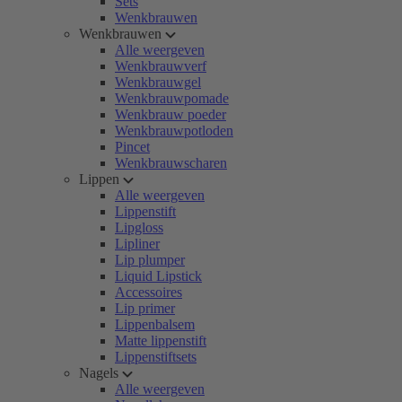
Sets
Wenkbrauwen
Wenkbrauwen
Alle weergeven
Wenkbrauwverf
Wenkbrauwgel
Wenkbrauwpomade
Wenkbrauw poeder
Wenkbrauwpotloden
Pincet
Wenkbrauwscharen
Lippen
Alle weergeven
Lippenstift
Lipgloss
Lipliner
Lip plumper
Liquid Lipstick
Accessoires
Lip primer
Lippenbalsem
Matte lippenstift
Lippenstiftsets
Nagels
Alle weergeven