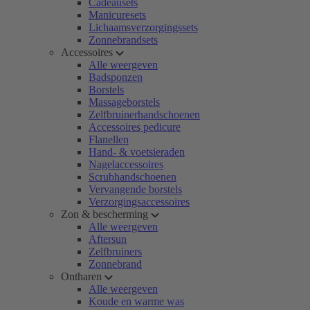
Cadeausets
Manicuresets
Lichaamsverzorgingssets
Zonnebrandsets
Accessoires
Alle weergeven
Badsponzen
Borstels
Massageborstels
Zelfbruinerhandschoenen
Accessoires pedicure
Flanellen
Hand- & voetsieraden
Nagelaccessoires
Scrubhandschoenen
Vervangende borstels
Verzorgingsaccessoires
Zon & bescherming
Alle weergeven
Aftersun
Zelfbruiners
Zonnebrand
Ontharen
Alle weergeven
Koude en warme was