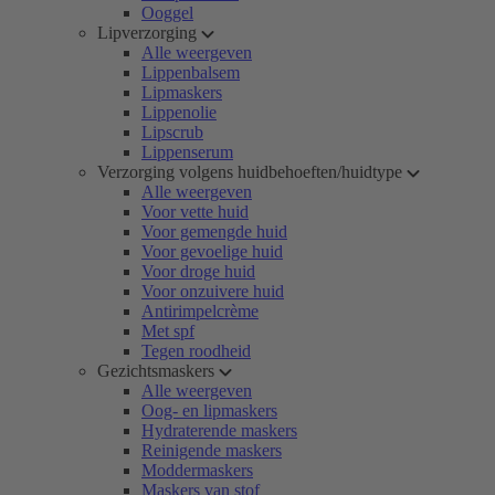
Ooggel
Lipverzorging
Alle weergeven
Lippenbalsem
Lipmaskers
Lippenolie
Lipscrub
Lippenserum
Verzorging volgens huidbehoeften/huidtype
Alle weergeven
Voor vette huid
Voor gemengde huid
Voor gevoelige huid
Voor droge huid
Voor onzuivere huid
Antirimpelcrème
Met spf
Tegen roodheid
Gezichtsmaskers
Alle weergeven
Oog- en lipmaskers
Hydraterende maskers
Reinigende maskers
Moddermaskers
Maskers van stof