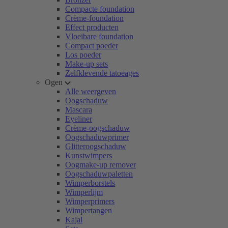
Compacte foundation
Crème-foundation
Effect producten
Vloeibare foundation
Compact poeder
Los poeder
Make-up sets
Zelfklevende tatoeages
Ogen
Alle weergeven
Oogschaduw
Mascara
Eyeliner
Crème-oogschaduw
Oogschaduwprimer
Glitteroogschaduw
Kunstwimpers
Oogmake-up remover
Oogschaduwpaletten
Wimperborstels
Wimperlijm
Wimperprimers
Wimpertangen
Kajal