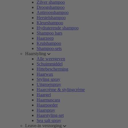
Zilver shampoo
Droogshampoo
Antiroosshampoo
Herstelshampoo
Kleurshampoo
Hydraterende shampoo
Shampoo bars
Haarzeep
Krulshampoo
Shampoo-sets
Haarstyling
Alle weergeven
Schuimmiddel
Hittebescherming
Haarwax
Styling spray
Uitgroeispray
Haarcrème & stylingcrème
Haargel
Haarmascara
Haarpoeder
Haarspray
Haarstyling-set
Sea salt spray
Leave-in verzorging