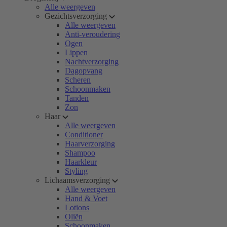
Alle weergeven
Gezichtsverzorging
Alle weergeven
Anti-veroudering
Ogen
Lippen
Nachtverzorging
Dagopvang
Scheren
Schoonmaken
Tanden
Zon
Haar
Alle weergeven
Conditioner
Haarverzorging
Shampoo
Haarkleur
Styling
Lichaamsverzorging
Alle weergeven
Hand & Voet
Lotions
Oliën
Schoonmaken