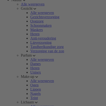
Alle weergeven
Gezicht
Alle weergeven
Gezichtsverzorging
Oogzorg
Schoonmaken
Maskers
Heren
Anti-veroudering
Lipverzorging
Tandheelkundige zorg
Verzorging van de zon
Parfum
Alle weergeven
Dames
Heren
Unisex
Make-up
Alle weergeven
Ogen
Lippen
Nagels
Teint
Lichaam