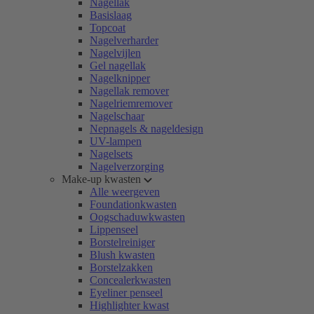
Nagellak
Basislaag
Topcoat
Nagelverharder
Nagelvijlen
Gel nagellak
Nagelknipper
Nagellak remover
Nagelriemremover
Nagelschaar
Nepnagels & nageldesign
UV-lampen
Nagelsets
Nagelverzorging
Make-up kwasten
Alle weergeven
Foundationkwasten
Oogschaduwkwasten
Lippenseel
Borstelreiniger
Blush kwasten
Borstelzakken
Concealerkwasten
Eyeliner penseel
Highlighter kwast