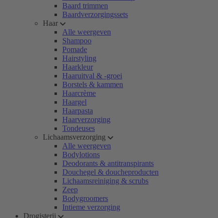
Baard trimmen
Baardverzorgingssets
Haar
Alle weergeven
Shampoo
Pomade
Hairstyling
Haarkleur
Haaruitval & -groei
Borstels & kammen
Haarcrème
Haargel
Haarpasta
Haarverzorging
Tondeuses
Lichaamsverzorging
Alle weergeven
Bodylotions
Deodorants & antitranspirants
Douchegel & doucheproducten
Lichaamsreiniging & scrubs
Zeep
Bodygroomers
Intieme verzorging
Drogisterij