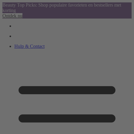
Beauty Top Picks: Shop populaire favorieten en bestsellers met
korting
Ontdek nu
Hulp & Contact