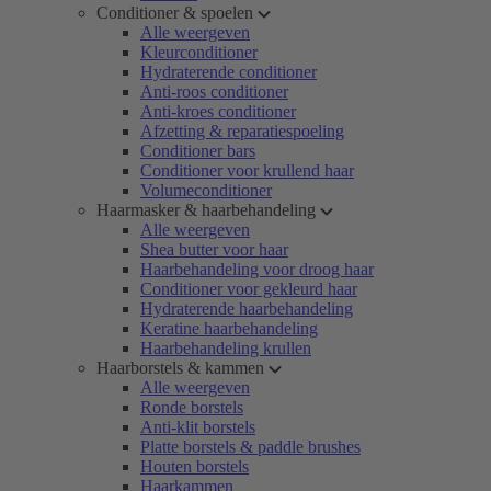
Conditioner & spoelen
Alle weergeven
Kleurconditioner
Hydraterende conditioner
Anti-roos conditioner
Anti-kroes conditioner
Afzetting & reparatiespoeling
Conditioner bars
Conditioner voor krullend haar
Volumeconditioner
Haarmasker & haarbehandeling
Alle weergeven
Shea butter voor haar
Haarbehandeling voor droog haar
Conditioner voor gekleurd haar
Hydraterende haarbehandeling
Keratine haarbehandeling
Haarbehandeling krullen
Haarborstels & kammen
Alle weergeven
Ronde borstels
Anti-klit borstels
Platte borstels & paddle brushes
Houten borstels
Haarkammen