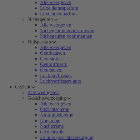
Alle weergeven
Luxe damesparfum
Luxe herenparfum
Nichegeuren
Alle weergeven
Nichegeuren voor vrouwen
Nichegeuren voor mannen
Huisparfum
Alle weergeven
Geurkaarsen
Geurstokjes
Geurdiffusers
Geurstenen
Luchtverfrissers
Luchtverfrissers auto
Gezicht
Alle weergeven
Gezichtsverzorging
Alle weergeven
Gezichtscrème
Antirimpelcrème
Dagcrème
Nachtcrème
Gezichtsolie
24-uurs gezichtsverzorging