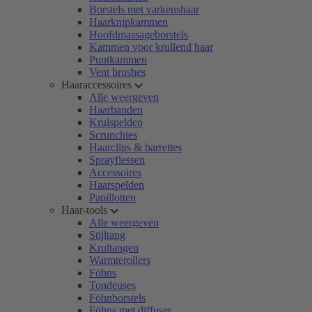
Borstels met varkenshaar
Haarknipkammen
Hoofdmassageborstels
Kammen voor krullend haar
Puntkammen
Vent brushes
Haaraccessoires
Alle weergeven
Haarbanden
Krulspelden
Scrunchies
Haarclips & barrettes
Sprayflessen
Accessoires
Haarspelden
Papillotten
Haar-tools
Alle weergeven
Stijltang
Krultangen
Warmterollers
Föhns
Tondeuses
Föhnborstels
Föhns met diffuser