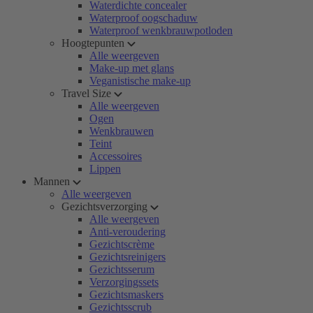
Waterdichte concealer
Waterproof oogschaduw
Waterproof wenkbrauwpotloden
Hoogtepunten
Alle weergeven
Make-up met glans
Veganistische make-up
Travel Size
Alle weergeven
Ogen
Wenkbrauwen
Teint
Accessoires
Lippen
Mannen
Alle weergeven
Gezichtsverzorging
Alle weergeven
Anti-veroudering
Gezichtscrème
Gezichtsreinigers
Gezichtsserum
Verzorgingssets
Gezichtsmaskers
Gezichtsscrub