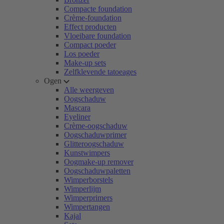
Compacte foundation
Crème-foundation
Effect producten
Vloeibare foundation
Compact poeder
Los poeder
Make-up sets
Zelfklevende tatoeages
Ogen
Alle weergeven
Oogschaduw
Mascara
Eyeliner
Crème-oogschaduw
Oogschaduwprimer
Glitteroogschaduw
Kunstwimpers
Oogmake-up remover
Oogschaduwpaletten
Wimperborstels
Wimperlijm
Wimperprimers
Wimpertangen
Kajal