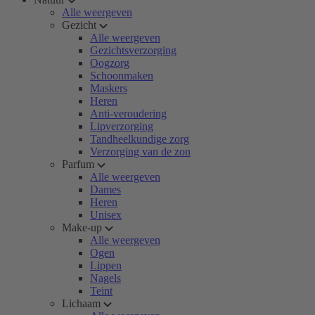
Alle weergeven
Gezicht
Alle weergeven
Gezichtsverzorging
Oogzorg
Schoonmaken
Maskers
Heren
Anti-veroudering
Lipverzorging
Tandheelkundige zorg
Verzorging van de zon
Parfum
Alle weergeven
Dames
Heren
Unisex
Make-up
Alle weergeven
Ogen
Lippen
Nagels
Teint
Lichaam