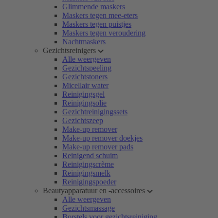
Glimmende maskers
Maskers tegen mee-eters
Maskers tegen puistjes
Maskers tegen veroudering
Nachtmaskers
Gezichtsreinigers
Alle weergeven
Gezichtspeeling
Gezichtstoners
Micellair water
Reinigingsgel
Reinigingsolie
Gezichtreinigingssets
Gezichtszeep
Make-up remover
Make-up remover doekjes
Make-up remover pads
Reinigend schuim
Reinigingscrème
Reinigingsmelk
Reinigingspoeder
Beautyapparatuur en -accessoires
Alle weergeven
Gezichtsmassage
Borstels voor gezichtsreiniging