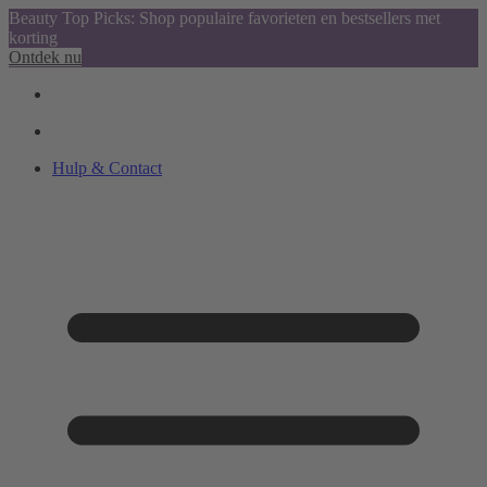
Beauty Top Picks: Shop populaire favorieten en bestsellers met
korting
Ontdek nu
Hulp & Contact