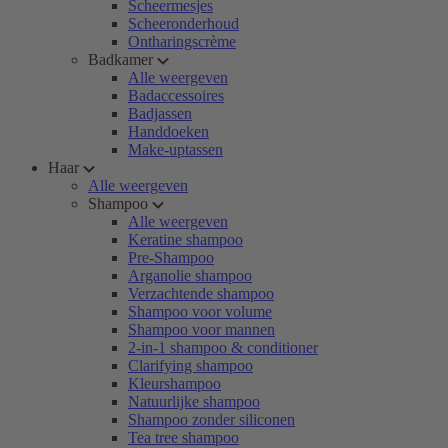
Scheermesjes
Scheeronderhoud
Ontharingscrème
Badkamer
Alle weergeven
Badaccessoires
Badjassen
Handdoeken
Make-uptassen
Haar
Alle weergeven
Shampoo
Alle weergeven
Keratine shampoo
Pre-Shampoo
Arganolie shampoo
Verzachtende shampoo
Shampoo voor volume
Shampoo voor mannen
2-in-1 shampoo & conditioner
Clarifying shampoo
Kleurshampoo
Natuurlijke shampoo
Shampoo zonder siliconen
Tea tree shampoo