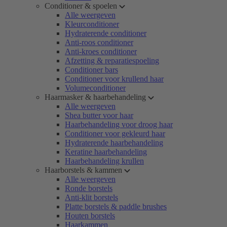
Conditioner & spoelen
Alle weergeven
Kleurconditioner
Hydraterende conditioner
Anti-roos conditioner
Anti-kroes conditioner
Afzetting & reparatiespoeling
Conditioner bars
Conditioner voor krullend haar
Volumeconditioner
Haarmasker & haarbehandeling
Alle weergeven
Shea butter voor haar
Haarbehandeling voor droog haar
Conditioner voor gekleurd haar
Hydraterende haarbehandeling
Keratine haarbehandeling
Haarbehandeling krullen
Haarborstels & kammen
Alle weergeven
Ronde borstels
Anti-klit borstels
Platte borstels & paddle brushes
Houten borstels
Haarkammen