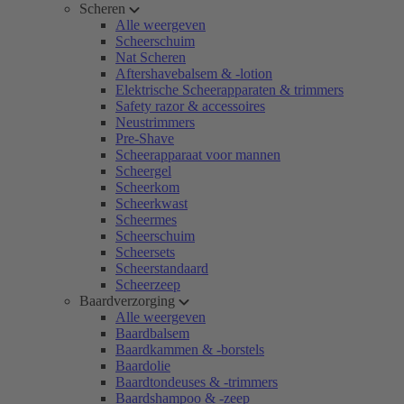
Scheren
Alle weergeven
Scheerschuim
Nat Scheren
Aftershavebalsem & -lotion
Elektrische Scheerapparaten & trimmers
Safety razor & accessoires
Neustrimmers
Pre-Shave
Scheerapparaat voor mannen
Scheergel
Scheerkom
Scheerkwast
Scheermes
Scheerschuim
Scheersets
Scheerstandaard
Scheerzeep
Baardverzorging
Alle weergeven
Baardbalsem
Baardkammen & -borstels
Baardolie
Baardtondeuses & -trimmers
Baardshampoo & -zeep