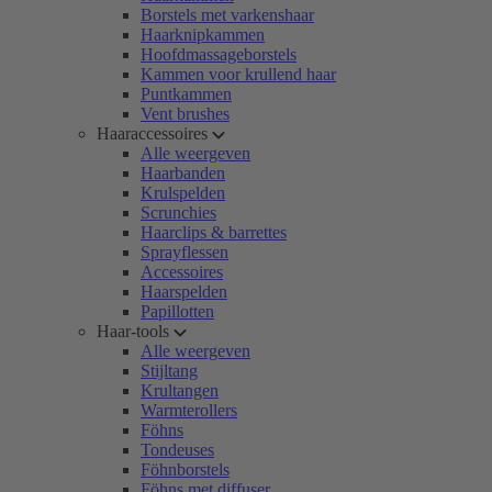
Borstels met varkenshaar
Haarknipkammen
Hoofdmassageborstels
Kammen voor krullend haar
Puntkammen
Vent brushes
Haaraccessoires
Alle weergeven
Haarbanden
Krulspelden
Scrunchies
Haarclips & barrettes
Sprayflessen
Accessoires
Haarspelden
Papillotten
Haar-tools
Alle weergeven
Stijltang
Krultangen
Warmterollers
Föhns
Tondeuses
Föhnborstels
Föhns met diffuser