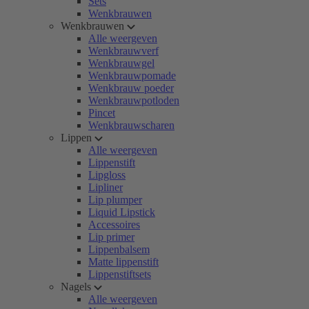
Sets
Wenkbrauwen
Wenkbrauwen
Alle weergeven
Wenkbrauwverf
Wenkbrauwgel
Wenkbrauwpomade
Wenkbrauw poeder
Wenkbrauwpotloden
Pincet
Wenkbrauwscharen
Lippen
Alle weergeven
Lippenstift
Lipgloss
Lipliner
Lip plumper
Liquid Lipstick
Accessoires
Lip primer
Lippenbalsem
Matte lippenstift
Lippenstiftsets
Nagels
Alle weergeven