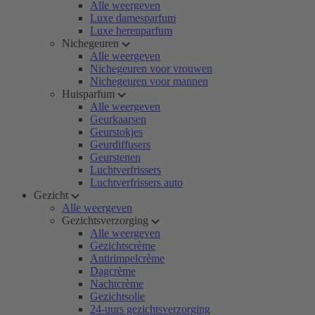
Alle weergeven
Luxe damesparfum
Luxe herenparfum
Nichegeuren
Alle weergeven
Nichegeuren voor vrouwen
Nichegeuren voor mannen
Huisparfum
Alle weergeven
Geurkaarsen
Geurstokjes
Geurdiffusers
Geurstenen
Luchtverfrissers
Luchtverfrissers auto
Gezicht
Alle weergeven
Gezichtsverzorging
Alle weergeven
Gezichtscrème
Antirimpelcrème
Dagcrème
Nachtcrème
Gezichtsolie
24-uurs gezichtsverzorging