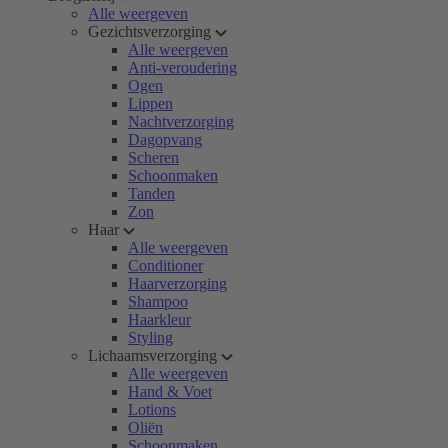
Alle weergeven
Gezichtsverzorging
Alle weergeven
Anti-veroudering
Ogen
Lippen
Nachtverzorging
Dagopvang
Scheren
Schoonmaken
Tanden
Zon
Haar
Alle weergeven
Conditioner
Haarverzorging
Shampoo
Haarkleur
Styling
Lichaamsverzorging
Alle weergeven
Hand & Voet
Lotions
Oliën
Schoonmaken