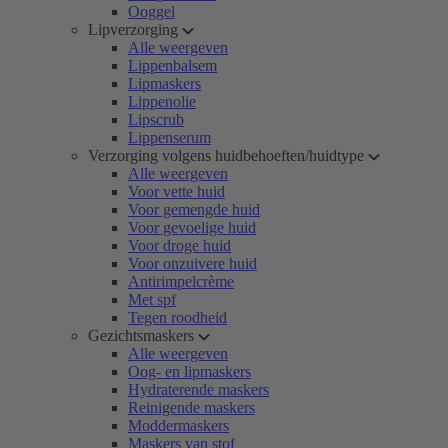
Ooggel
Lipverzorging
Alle weergeven
Lippenbalsem
Lipmaskers
Lippenolie
Lipscrub
Lippenserum
Verzorging volgens huidbehoeften/huidtype
Alle weergeven
Voor vette huid
Voor gemengde huid
Voor gevoelige huid
Voor droge huid
Voor onzuivere huid
Antirimpelcrème
Met spf
Tegen roodheid
Gezichtsmaskers
Alle weergeven
Oog- en lipmaskers
Hydraterende maskers
Reinigende maskers
Moddermaskers
Maskers van stof