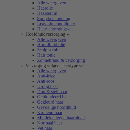
Alle weergeven
Haarolie
Haarserum
Spraybehandeling
Leave-in conditioner
Haarverzorgingsset
Hoofdhuidverzorging
Alle weergeven
Hoofdhuid olie
Scalp scrub
Hair tonic
Zonnebrand & verzorging
Verzorging volgens haartype
Alle weergeven
Anti-frizz
Anti-roos
Droog haar
Dun & steil haar
Geblondeerd haar
Gekleurd haar
Gevoelige hoofdhuid
Krullend haar
Middelen tegen haaruitval
Normaal haar
Vet haar