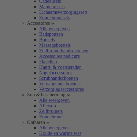
Cadeausets
Manicuresets
Lichaamsverzorgingssets
Zonnebrandsets
Accessoires
Alle weergeven
Badsponzen
Borstels
Massageborstels
Zelfbruinerhandschoenen
Accessoires pedicure
Flanellen
Hand- & voetsieraden
Nagelaccessoires
Scrubhandschoenen
Vervangende borstels
Verzorgingsaccessoires
Zon & bescherming
Alle weergeven
Aftersun
Zelfbruiners
Zonnebrand
Ontharen
Alle weergeven
Koude en warme was