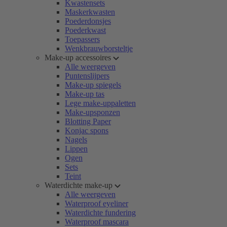
Kwastensets
Maskerkwasten
Poederdonsjes
Poederkwast
Toepassers
Wenkbrauwborsteltje
Make-up accessoires
Alle weergeven
Puntenslijpers
Make-up spiegels
Make-up tas
Lege make-uppaletten
Make-upsponzen
Blotting Paper
Konjac spons
Nagels
Lippen
Ogen
Sets
Teint
Waterdichte make-up
Alle weergeven
Waterproof eyeliner
Waterdichte fundering
Waterproof mascara