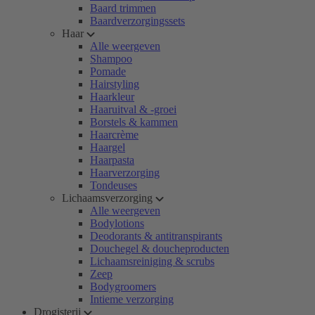
Baard trimmen
Baardverzorgingssets
Haar
Alle weergeven
Shampoo
Pomade
Hairstyling
Haarkleur
Haaruitval & -groei
Borstels & kammen
Haarcrème
Haargel
Haarpasta
Haarverzorging
Tondeuses
Lichaamsverzorging
Alle weergeven
Bodylotions
Deodorants & antitranspirants
Douchegel & doucheproducten
Lichaamsreiniging & scrubs
Zeep
Bodygroomers
Intieme verzorging
Drogisterij