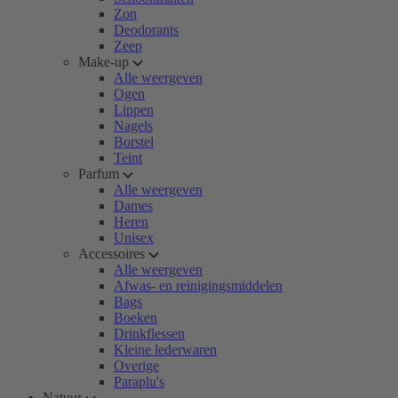
Zon
Deodorants
Zeep
Make-up
Alle weergeven
Ogen
Lippen
Nagels
Borstel
Teint
Parfum
Alle weergeven
Dames
Heren
Unisex
Accessoires
Alle weergeven
Afwas- en reinigingsmiddelen
Bags
Boeken
Drinkflessen
Kleine lederwaren
Overige
Paraplu's
Natuur