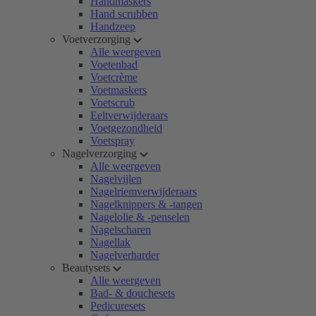
Handmaskers
Hand scrubben
Handzeep
Voetverzorging
Alle weergeven
Voetenbad
Voetcrème
Voetmaskers
Voetscrub
Eeltverwijderaars
Voetgezondheid
Voetspray
Nagelverzorging
Alle weergeven
Nagelvijlen
Nagelriemverwijderaars
Nagelknippers & -tangen
Nagelolie & -penselen
Nagelscharen
Nagellak
Nagelverharder
Beautysets
Alle weergeven
Bad- & douchesets
Pedicuresets