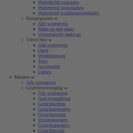
Waterdichte concealer
Waterproof oogschaduw
Waterproof wenkbrauwpotloden
Hoogtepunten
Alle weergeven
Make-up met glans
Veganistische make-up
Travel Size
Alle weergeven
Ogen
Wenkbrauwen
Teint
Accessoires
Lippen
Mannen
Alle weergeven
Gezichtsverzorging
Alle weergeven
Anti-veroudering
Gezichtscrème
Gezichtsreinigers
Gezichtsserum
Verzorgingssets
Gezichtsmaskers
Gezichtsscrub