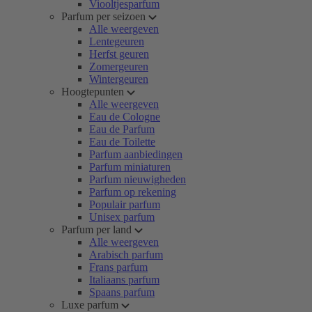
Viooltjesparfum
Parfum per seizoen
Alle weergeven
Lentegeuren
Herfst geuren
Zomergeuren
Wintergeuren
Hoogtepunten
Alle weergeven
Eau de Cologne
Eau de Parfum
Eau de Toilette
Parfum aanbiedingen
Parfum miniaturen
Parfum nieuwigheden
Parfum op rekening
Populair parfum
Unisex parfum
Parfum per land
Alle weergeven
Arabisch parfum
Frans parfum
Italiaans parfum
Spaans parfum
Luxe parfum