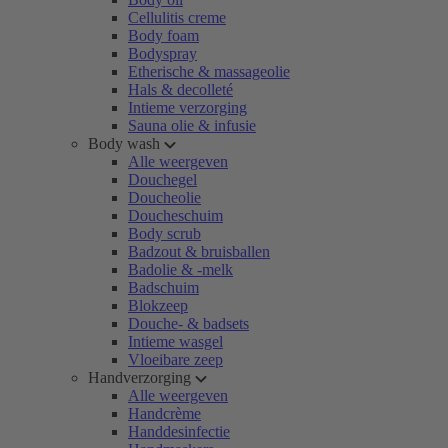
Cellulitis creme
Body foam
Bodyspray
Etherische & massageolie
Hals & decolleté
Intieme verzorging
Sauna olie & infusie
Body wash
Alle weergeven
Douchegel
Doucheolie
Doucheschuim
Body scrub
Badzout & bruisballen
Badolie & -melk
Badschuim
Blokzeep
Douche- & badsets
Intieme wasgel
Vloeibare zeep
Handverzorging
Alle weergeven
Handcrème
Handdesinfectie