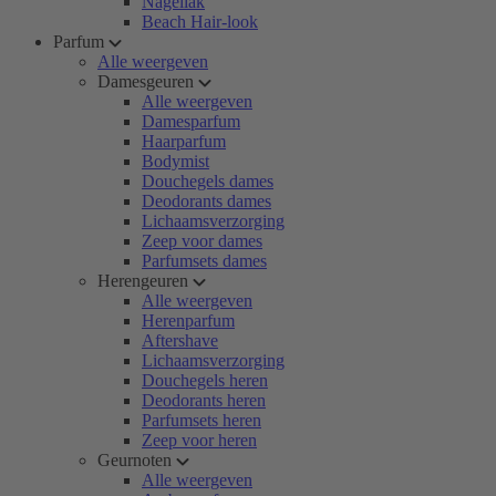
Nagellak
Beach Hair-look
Parfum
Alle weergeven
Damesgeuren
Alle weergeven
Damesparfum
Haarparfum
Bodymist
Douchegels dames
Deodorants dames
Lichaamsverzorging
Zeep voor dames
Parfumsets dames
Herengeuren
Alle weergeven
Herenparfum
Aftershave
Lichaamsverzorging
Douchegels heren
Deodorants heren
Parfumsets heren
Zeep voor heren
Geurnoten
Alle weergeven