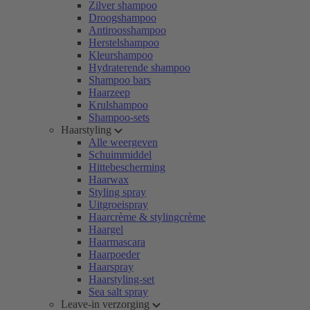
Zilver shampoo
Droogshampoo
Antiroosshampoo
Herstelshampoo
Kleurshampoo
Hydraterende shampoo
Shampoo bars
Haarzeep
Krulshampoo
Shampoo-sets
Haarstyling
Alle weergeven
Schuimmiddel
Hittebescherming
Haarwax
Styling spray
Uitgroeispray
Haarcrème & stylingcrème
Haargel
Haarmascara
Haarpoeder
Haarspray
Haarstyling-set
Sea salt spray
Leave-in verzorging