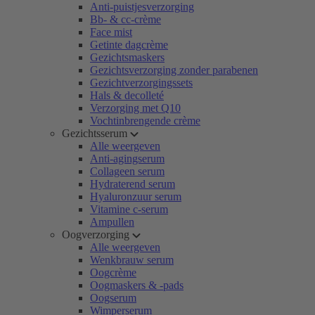
Anti-puistjesverzorging
Bb- & cc-crème
Face mist
Getinte dagcrème
Gezichtsmaskers
Gezichtsverzorging zonder parabenen
Gezichtverzorgingssets
Hals & decolleté
Verzorging met Q10
Vochtinbrengende crème
Gezichtsserum
Alle weergeven
Anti-agingserum
Collageen serum
Hydraterend serum
Hyaluronzuur serum
Vitamine c-serum
Ampullen
Oogverzorging
Alle weergeven
Wenkbrauw serum
Oogcrème
Oogmaskers & -pads
Oogserum
Wimperserum