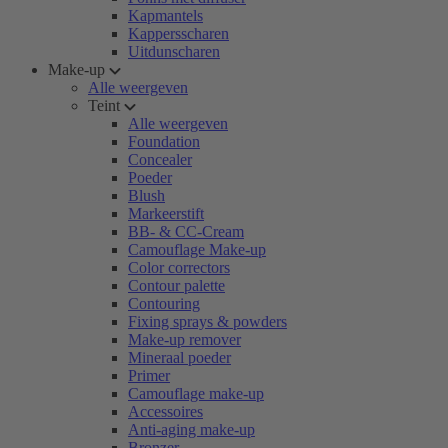
Kapmantels
Kappersscharen
Uitdunscharen
Make-up
Alle weergeven
Teint
Alle weergeven
Foundation
Concealer
Poeder
Blush
Markeerstift
BB- & CC-Cream
Camouflage Make-up
Color correctors
Contour palette
Contouring
Fixing sprays & powders
Make-up remover
Mineraal poeder
Primer
Camouflage make-up
Accessoires
Anti-aging make-up
Bronzer