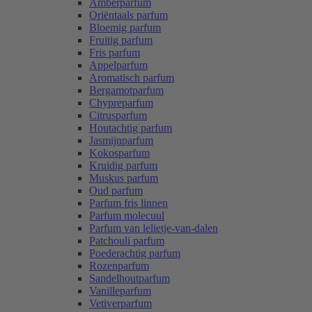
Amberparfum
Oriëntaals parfum
Bloemig parfum
Fruitig parfum
Fris parfum
Appelparfum
Aromatisch parfum
Bergamotparfum
Chypreparfum
Citrusparfum
Houtachtig parfum
Jasmijnparfum
Kokosparfum
Kruidig parfum
Muskus parfum
Oud parfum
Parfum fris linnen
Parfum molecuul
Parfum van lelietje-van-dalen
Patchouli parfum
Poederachtig parfum
Rozenparfum
Sandelhoutparfum
Vanilleparfum
Vetiverparfum