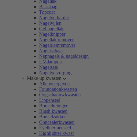
Nagellak
Basislaag
Topcoat
Nagelverharder
Nagelvijlen
Gel nagellak
Nagelknipper
Nagellak remover
Nagelriemremover
Nagelschaar
Nepnagels & nageldesign
UV-lampen
Nagelsets
Nagelverzorging
Make-up kwasten
Alle weergeven
Foundationkwasten
Oogschaduwkwasten
Lippenseel
Borstelreiniger
Blush kwasten
Borstelzakken
Concealerkwasten
Eyeliner penseel
Highlighter kwast