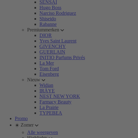
SENSAI
Hugo Boss
Narciso Rodriguez
Shiseido
Rabanne
Premiummerken
DIOR
Yves Saint Laurent
GIVENCHY
GUERLAIN
INITIO Parfums Privés
La Mer
Tom Ford
Eisenberg
Nieuw
Widian
IRÄYE
NEST NEW YORK
Farmacy Beauty
La Prairie
TYPEBEA
Promo
☀️ Zomer
Alle weergeven
Highlights