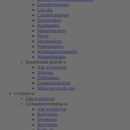
Gezichtsreinigers
Gua sha
Cosmeticaspiegel
Dermarollers
Haarbanden
Maskerkwasten
Pincet
Slaapmaskers
Wattenstaafjes
Wenkbrauwschaartjes
Wimperborstels
Zonnebrand gezicht
Alle weergeven
Aftersun
Zelfbruiners
Zonnebrandcrème
Make-up van de zon
Lichaam
Alle weergeven
Lichaamsverzorging
Alle weergeven
Bodylotion
Deodorant
Bodybutter
Body oil