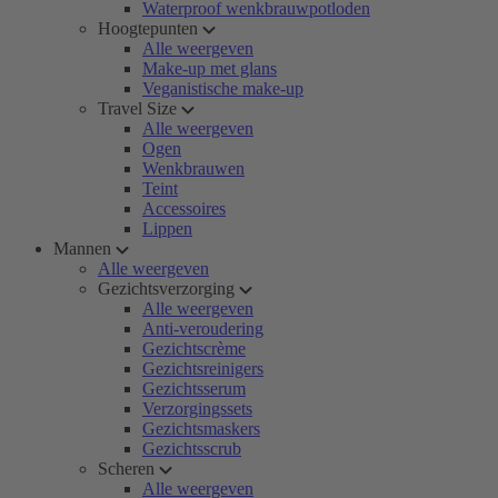
Waterproof wenkbrauwpotloden
Hoogtepunten
Alle weergeven
Make-up met glans
Veganistische make-up
Travel Size
Alle weergeven
Ogen
Wenkbrauwen
Teint
Accessoires
Lippen
Mannen
Alle weergeven
Gezichtsverzorging
Alle weergeven
Anti-veroudering
Gezichtscrème
Gezichtsreinigers
Gezichtsserum
Verzorgingssets
Gezichtsmaskers
Gezichtsscrub
Scheren
Alle weergeven