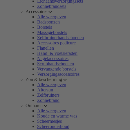
Lichaamsverzorgingssets
Zonnebrandsets
Accessoires
Alle weergeven
Badsponzen
Borstels
Massageborstels
Zelfbruinerhandschoenen
Accessoires pedicure
Flanellen
Hand- & voetsieraden
Nagelaccessoires
Scrubhandschoenen
Vervangende borstels
Verzorgingsaccessoires
Zon & bescherming
Alle weergeven
Aftersun
Zelfbruiners
Zonnebrand
Ontharen
Alle weergeven
Koude en warme was
Scheermesjes
Scheeronderhoud