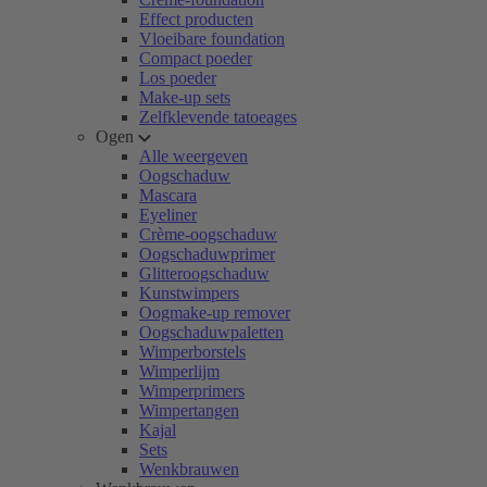
Effect producten
Vloeibare foundation
Compact poeder
Los poeder
Make-up sets
Zelfklevende tatoeages
Ogen
Alle weergeven
Oogschaduw
Mascara
Eyeliner
Crème-oogschaduw
Oogschaduwprimer
Glitteroogschaduw
Kunstwimpers
Oogmake-up remover
Oogschaduwpaletten
Wimperborstels
Wimperlijm
Wimperprimers
Wimpertangen
Kajal
Sets
Wenkbrauwen