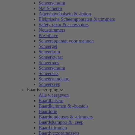
Scheerschuim
Nat Scheren
Aftershavebalsem & -lotion
Elektrische Scheerapparaten & trimmers
Safety razor & accessoires
Neustrimmers
Pre-Shave
Scheerapparaat voor mannen
Scheergel
Scheerkom
Scheerkwast
Scheermes
Scheerschuim
Scheersets
Scheerstandaard
Scheerzeep
Baardverzorging
Alle weergeven
Baardbalsem
Baardkammen & -borstels
Baardolie
Baardtondeuses & -trimmers
Baardshampoo & -zeep
Baard trimmen
Baardverzorgingssets