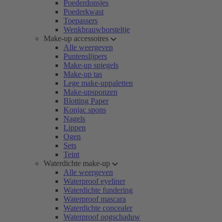
Poederdonsjes
Poederkwast
Toepassers
Wenkbrauwborsteltje
Make-up accessoires
Alle weergeven
Puntenslijpers
Make-up spiegels
Make-up tas
Lege make-uppaletten
Make-upsponzen
Blotting Paper
Konjac spons
Nagels
Lippen
Ogen
Sets
Teint
Waterdichte make-up
Alle weergeven
Waterproof eyeliner
Waterdichte fundering
Waterproof mascara
Waterdichte concealer
Waterproof oogschaduw