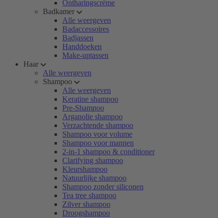
Ontharingscrème
Badkamer
Alle weergeven
Badaccessoires
Badjassen
Handdoeken
Make-uptassen
Haar
Alle weergeven
Shampoo
Alle weergeven
Keratine shampoo
Pre-Shampoo
Arganolie shampoo
Verzachtende shampoo
Shampoo voor volume
Shampoo voor mannen
2-in-1 shampoo & conditioner
Clarifying shampoo
Kleurshampoo
Natuurlijke shampoo
Shampoo zonder siliconen
Tea tree shampoo
Zilver shampoo
Droogshampoo