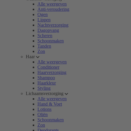
Alle weergeven
Anti-veroudering
Ogen
Lippen
Nachtverzorging
Dagopvang
Scheren
Schoonmaken
Tanden
Zon
Haar
Alle weergeven
Conditioner
Haarverzorging
Shampoo
Haarkleur
Styling
Lichaamsverzorging
Alle weergeven
Hand & Voet
Lotions
Oliën
Schoonmaken
Zon
Deodorants