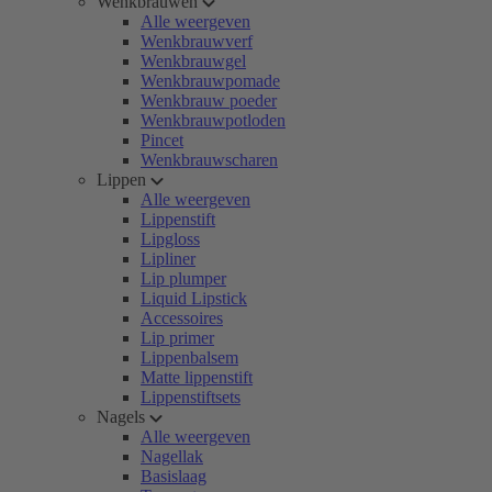
Wenkbrauwen
Alle weergeven
Wenkbrauwverf
Wenkbrauwgel
Wenkbrauwpomade
Wenkbrauw poeder
Wenkbrauwpotloden
Pincet
Wenkbrauwscharen
Lippen
Alle weergeven
Lippenstift
Lipgloss
Lipliner
Lip plumper
Liquid Lipstick
Accessoires
Lip primer
Lippenbalsem
Matte lippenstift
Lippenstiftsets
Nagels
Alle weergeven
Nagellak
Basislaag