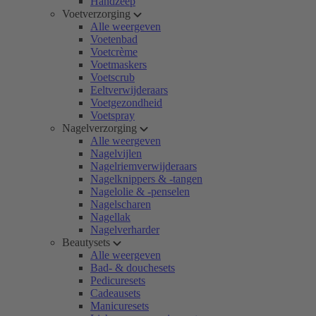
Handzeep
Voetverzorging
Alle weergeven
Voetenbad
Voetcrème
Voetmaskers
Voetscrub
Eeltverwijderaars
Voetgezondheid
Voetspray
Nagelverzorging
Alle weergeven
Nagelvijlen
Nagelriemverwijderaars
Nagelknippers & -tangen
Nagelolie & -penselen
Nagelscharen
Nagellak
Nagelverharder
Beautysets
Alle weergeven
Bad- & douchesets
Pedicuresets
Cadeausets
Manicuresets