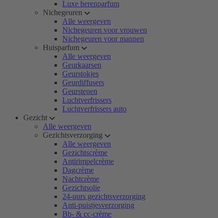
Luxe herenparfum
Nichegeuren
Alle weergeven
Nichegeuren voor vrouwen
Nichegeuren voor mannen
Huisparfum
Alle weergeven
Geurkaarsen
Geurstokjes
Geurdiffusers
Geurstenen
Luchtverfrissers
Luchtverfrissers auto
Gezicht
Alle weergeven
Gezichtsverzorging
Alle weergeven
Gezichtscrème
Antirimpelcrème
Dagcrème
Nachtcrème
Gezichtsolie
24-uurs gezichtsverzorging
Anti-puistjesverzorging
Bb- & cc-crème