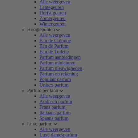
Alle weergeven
Lentegeuren
Herfst geuren
Zomergeuren
Wintergeuren
Hoogtepunten
Alle weergeven
Eau de Cologne
Eau de Parfum
Eau de Toilette
Parfum aanbiedingen
Parfum miniaturen
Parfum nieuwigheden
Parfum op rekening
Populair parfum
Unisex parfum
Parfum per land
Alle weergeven
Arabisch parfum
Frans parfum
Italiaans parfum
Spaans parfum
Luxe parfum
Alle weergeven
Luxe damesparfum