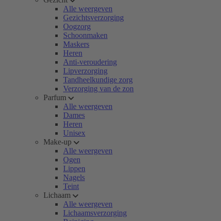
Alle weergeven
Gezichtsverzorging
Oogzorg
Schoonmaken
Maskers
Heren
Anti-veroudering
Lipverzorging
Tandheelkundige zorg
Verzorging van de zon
Parfum
Alle weergeven
Dames
Heren
Unisex
Make-up
Alle weergeven
Ogen
Lippen
Nagels
Teint
Lichaam
Alle weergeven
Lichaamsverzorging