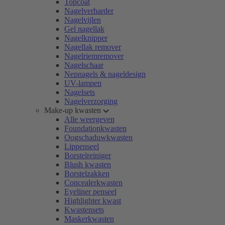
Topcoat
Nagelverharder
Nagelvijlen
Gel nagellak
Nagelknipper
Nagellak remover
Nagelriemremover
Nagelschaar
Nepnagels & nageldesign
UV-lampen
Nagelsets
Nagelverzorging
Make-up kwasten
Alle weergeven
Foundationkwasten
Oogschaduwkwasten
Lippenseel
Borstelreiniger
Blush kwasten
Borstelzakken
Concealerkwasten
Eyeliner penseel
Highlighter kwast
Kwastensets
Maskerkwasten