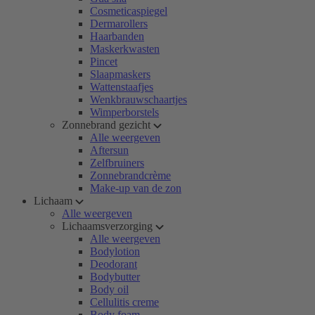
Cosmeticaspiegel
Dermarollers
Haarbanden
Maskerkwasten
Pincet
Slaapmaskers
Wattenstaafjes
Wenkbrauwschaartjes
Wimperborstels
Zonnebrand gezicht
Alle weergeven
Aftersun
Zelfbruiners
Zonnebrandcrème
Make-up van de zon
Lichaam
Alle weergeven
Lichaamsverzorging
Alle weergeven
Bodylotion
Deodorant
Bodybutter
Body oil
Cellulitis creme
Body foam