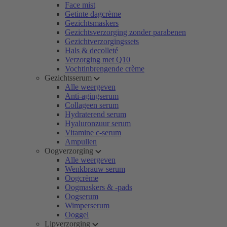
Face mist
Getinte dagcrème
Gezichtsmaskers
Gezichtsverzorging zonder parabenen
Gezichtverzorgingssets
Hals & decolleté
Verzorging met Q10
Vochtinbrengende crème
Gezichtsserum
Alle weergeven
Anti-agingserum
Collageen serum
Hydraterend serum
Hyaluronzuur serum
Vitamine c-serum
Ampullen
Oogverzorging
Alle weergeven
Wenkbrauw serum
Oogcrème
Oogmaskers & -pads
Oogserum
Wimperserum
Ooggel
Lipverzorging