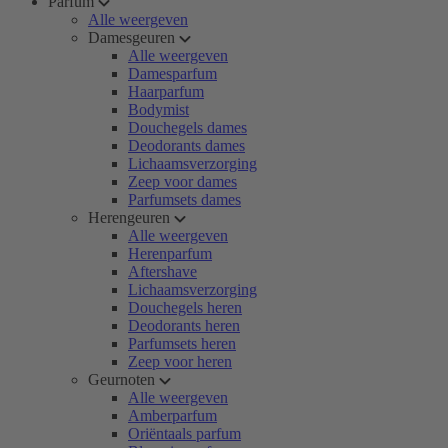
Parfum
Alle weergeven
Damesgeuren
Alle weergeven
Damesparfum
Haarparfum
Bodymist
Douchegels dames
Deodorants dames
Lichaamsverzorging
Zeep voor dames
Parfumsets dames
Herengeuren
Alle weergeven
Herenparfum
Aftershave
Lichaamsverzorging
Douchegels heren
Deodorants heren
Parfumsets heren
Zeep voor heren
Geurnoten
Alle weergeven
Amberparfum
Oriëntaals parfum