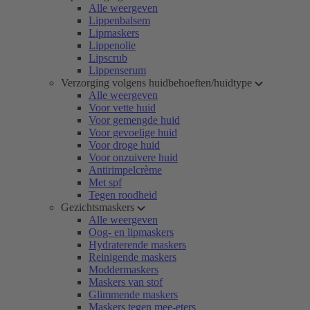
Alle weergeven
Lippenbalsem
Lipmaskers
Lippenolie
Lipscrub
Lippenserum
Verzorging volgens huidbehoeften/huidtype
Alle weergeven
Voor vette huid
Voor gemengde huid
Voor gevoelige huid
Voor droge huid
Voor onzuivere huid
Antirimpelcrème
Met spf
Tegen roodheid
Gezichtsmaskers
Alle weergeven
Oog- en lipmaskers
Hydraterende maskers
Reinigende maskers
Moddermaskers
Maskers van stof
Glimmende maskers
Maskers tegen mee-eters