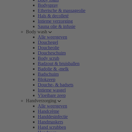
Bodyspray
Etherische & massageolie
Hals & decolleté
Intieme verzorging
Sauna olie & infusie
Body wash
Alle weergeven
Douchegel
Doucheolie
Doucheschuim
Body scrub
Badzout & bruisballen
Badolie & -melk
Badschuim
Blokzeep
Douche- & badsets
Intieme wasgel
Vloeibare zeep
Handverzorging
Alle weergeven
Handcrème
Handdesinfectie
Handmaskers
Hand scrubben