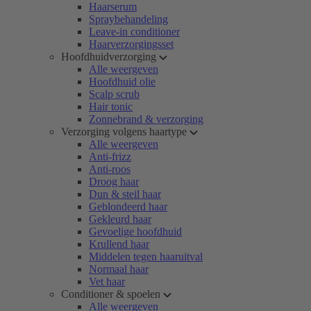
Haarserum
Spraybehandeling
Leave-in conditioner
Haarverzorgingsset
Hoofdhuidverzorging
Alle weergeven
Hoofdhuid olie
Scalp scrub
Hair tonic
Zonnebrand & verzorging
Verzorging volgens haartype
Alle weergeven
Anti-frizz
Anti-roos
Droog haar
Dun & steil haar
Geblondeerd haar
Gekleurd haar
Gevoelige hoofdhuid
Krullend haar
Middelen tegen haaruitval
Normaal haar
Vet haar
Conditioner & spoelen
Alle weergeven