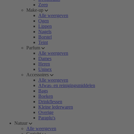
Zeep
Make-up
Alle weergeven
Ogen
Lippen
Nagels
Borstel
Teint
Parfum
Alle weergeven
Dames
Heren
Unisex
Accessoires
Alle weergeven
Afwas- en reinigingsmiddelen
Bags
Boeken
Drinkflessen
Kleine lederwaren
Overige
Paraplu's
Natuur
Alle weergeven
Gezicht