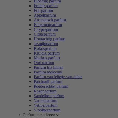
Bloemig parfum
Fruitig parfum
Fris parfum
Appelparfum
Aromatisch parfum
Bergamotparfum
Chypreparfum
Citrusparfum
Houtachtig parfum
Jasmijnparfum
Kokosparfum
Kruidig parfum
Muskus parfum
Oud parfum
Parfum fris linnen
Parfum molecuul
Parfum van lelietje-van-dalen
Patchouli parfum
Poederachtig parfum
Rozenparfum
Sandelhoutparfum
Vanilleparfum
Vetiverparfum
Viooltjesparfum
Parfum per seizoen