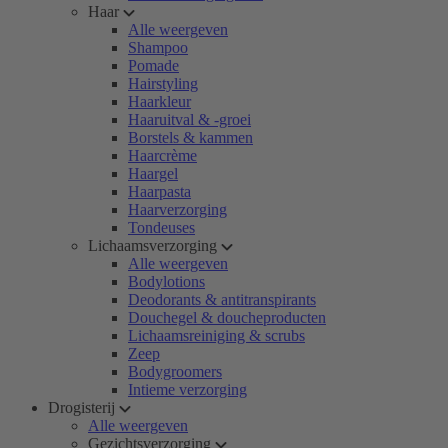
Haar
Alle weergeven
Shampoo
Pomade
Hairstyling
Haarkleur
Haaruitval & -groei
Borstels & kammen
Haarcrème
Haargel
Haarpasta
Haarverzorging
Tondeuses
Lichaamsverzorging
Alle weergeven
Bodylotions
Deodorants & antitranspirants
Douchegel & doucheproducten
Lichaamsreiniging & scrubs
Zeep
Bodygroomers
Intieme verzorging
Drogisterij
Alle weergeven
Gezichtsverzorging