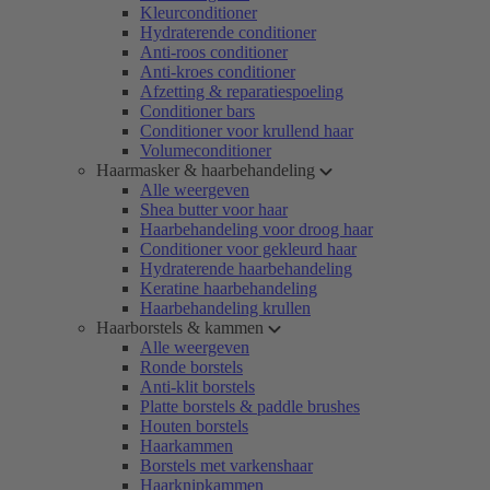
Kleurconditioner
Hydraterende conditioner
Anti-roos conditioner
Anti-kroes conditioner
Afzetting & reparatiespoeling
Conditioner bars
Conditioner voor krullend haar
Volumeconditioner
Haarmasker & haarbehandeling
Alle weergeven
Shea butter voor haar
Haarbehandeling voor droog haar
Conditioner voor gekleurd haar
Hydraterende haarbehandeling
Keratine haarbehandeling
Haarbehandeling krullen
Haarborstels & kammen
Alle weergeven
Ronde borstels
Anti-klit borstels
Platte borstels & paddle brushes
Houten borstels
Haarkammen
Borstels met varkenshaar
Haarknipkammen