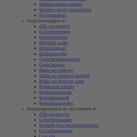
Maskers tegen puistjes
Maskers tegen veroudering
Nachtmaskers
Gezichtsreinigers
Alle weergeven
Gezichtspeeling
Gezichtstoners
Micellair water
Reinigingsgel
Reinigingsolie
Gezichtreinigingssets
Gezichtszeep
Make-up remover
Make-up remover doekjes
Make-up remover pads
Reinigend schuim
Reinigingscrème
Reinigingsmelk
Reinigingspoeder
Beautyapparatuur en -accessoires
Alle weergeven
Gezichtsmassage
Borstels voor gezichtsreiniging
Gezichtsreinigers
Gua sha