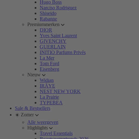
Hugo Boss
Narciso Rodriguez
Shiseido
Rabanne
Premiummerken
DIOR
Yves Saint Laurent
GIVENCHY
GUERLAIN
INITIO Parfums Privés
La Mer
Tom Ford
Eisenberg
Nieuw
Widian
IRÄYE
NEST NEW YORK
La Prairie
TYPEBEA
Sale & Bestsellers
☀️ Zomer
Alle weergeven
Highlights
Travel Essentials
Beautyzomertrends 2026