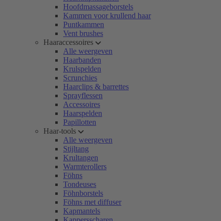
Hoofdmassageborstels
Kammen voor krullend haar
Puntkammen
Vent brushes
Haaraccessoires
Alle weergeven
Haarbanden
Krulspelden
Scrunchies
Haarclips & barrettes
Sprayflessen
Accessoires
Haarspelden
Papillotten
Haar-tools
Alle weergeven
Stijltang
Krultangen
Warmterollers
Föhns
Tondeuses
Föhnborstels
Föhns met diffuser
Kapmantels
Kappersscharen