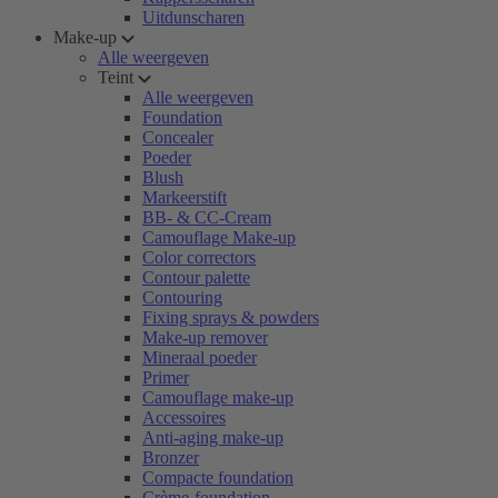
Uitdunscharen
Make-up
Alle weergeven
Teint
Alle weergeven
Foundation
Concealer
Poeder
Blush
Markeerstift
BB- & CC-Cream
Camouflage Make-up
Color correctors
Contour palette
Contouring
Fixing sprays & powders
Make-up remover
Mineraal poeder
Primer
Camouflage make-up
Accessoires
Anti-aging make-up
Bronzer
Compacte foundation
Crème-foundation