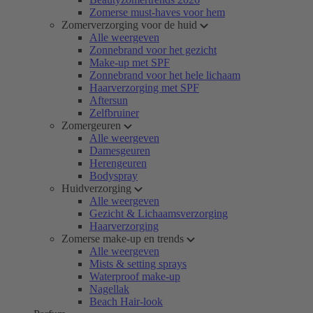
Zomerse must-haves voor hem
Zomerverzorging voor de huid
Alle weergeven
Zonnebrand voor het gezicht
Make-up met SPF
Zonnebrand voor het hele lichaam
Haarverzorging met SPF
Aftersun
Zelfbruiner
Zomergeuren
Alle weergeven
Damesgeuren
Herengeuren
Bodyspray
Huidverzorging
Alle weergeven
Gezicht & Lichaamsverzorging
Haarverzorging
Zomerse make-up en trends
Alle weergeven
Mists & setting sprays
Waterproof make-up
Nagellak
Beach Hair-look