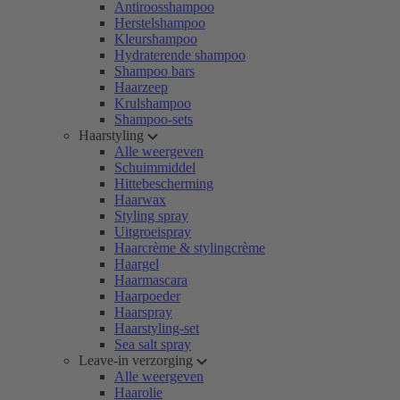
Antiroosshampoo
Herstelshampoo
Kleurshampoo
Hydraterende shampoo
Shampoo bars
Haarzeep
Krulshampoo
Shampoo-sets
Haarstyling
Alle weergeven
Schuimmiddel
Hittebescherming
Haarwax
Styling spray
Uitgroeispray
Haarcrème & stylingcrème
Haargel
Haarmascara
Haarpoeder
Haarspray
Haarstyling-set
Sea salt spray
Leave-in verzorging
Alle weergeven
Haarolie