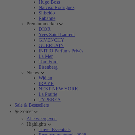
Hugo Boss
Narciso Rodriguez
Shiseido
Rabanne
Premiummerken
DIOR
Yves Saint Laurent
GIVENCHY
GUERLAIN
INITIO Parfums Privés
La Mer
Tom Ford
Eisenberg
Nieuw
Widian
IRÄYE
NEST NEW YORK
La Prairie
TYPEBEA
Sale & Bestsellers
☀️ Zomer
Alle weergeven
Highlights
Travel Essentials
Beautyzomertrends 2026