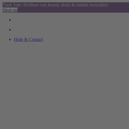
Flash Sale: Profiteer van beauty deals & ontdek bestsellers
Shop nu
Hulp & Contact