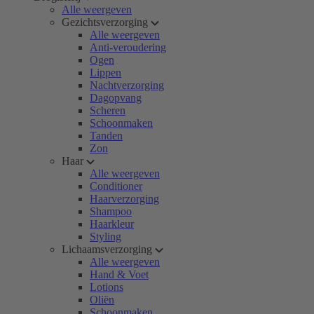
Alle weergeven
Gezichtsverzorging
Alle weergeven
Anti-veroudering
Ogen
Lippen
Nachtverzorging
Dagopvang
Scheren
Schoonmaken
Tanden
Zon
Haar
Alle weergeven
Conditioner
Haarverzorging
Shampoo
Haarkleur
Styling
Lichaamsverzorging
Alle weergeven
Hand & Voet
Lotions
Oliën
Schoonmaken