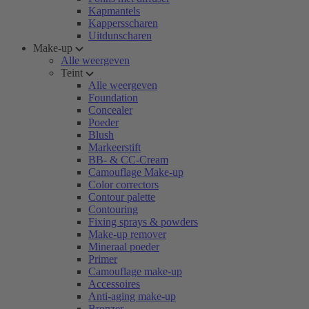
Kapmantels
Kappersscharen
Uitdunscharen
Make-up
Alle weergeven
Teint
Alle weergeven
Foundation
Concealer
Poeder
Blush
Markeerstift
BB- & CC-Cream
Camouflage Make-up
Color correctors
Contour palette
Contouring
Fixing sprays & powders
Make-up remover
Mineraal poeder
Primer
Camouflage make-up
Accessoires
Anti-aging make-up
Bronzer