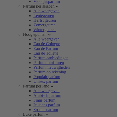
Viooltjesparfum
Parfum per seizoen
Alle weergeven
Lentegeuren
Herfst geuren
Zomergeuren
Wintergeuren
Hoogtepunten
Alle weergeven
Eau de Cologne
Eau de Parfum
Eau de Toilette
Parfum aanbiedingen
Parfum miniaturen
Parfum nieuwigheden
Parfum op rekening
Populair parfum
Unisex parfum
Parfum per land
Alle weergeven
Arabisch parfum
Frans parfum
Italiaans parfum
Spaans parfum
Luxe parfum