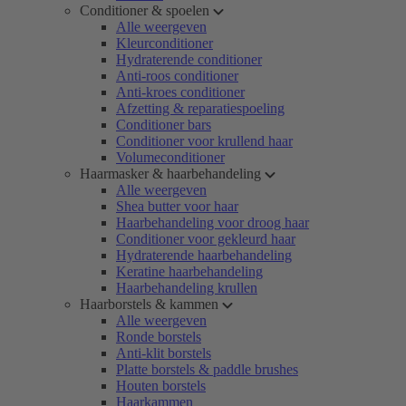
Conditioner & spoelen
Alle weergeven
Kleurconditioner
Hydraterende conditioner
Anti-roos conditioner
Anti-kroes conditioner
Afzetting & reparatiespoeling
Conditioner bars
Conditioner voor krullend haar
Volumeconditioner
Haarmasker & haarbehandeling
Alle weergeven
Shea butter voor haar
Haarbehandeling voor droog haar
Conditioner voor gekleurd haar
Hydraterende haarbehandeling
Keratine haarbehandeling
Haarbehandeling krullen
Haarborstels & kammen
Alle weergeven
Ronde borstels
Anti-klit borstels
Platte borstels & paddle brushes
Houten borstels
Haarkammen