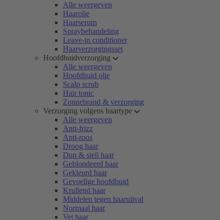
Alle weergeven
Haarolie
Haarserum
Spraybehandeling
Leave-in conditioner
Haarverzorgingsset
Hoofdhuidverzorging
Alle weergeven
Hoofdhuid olie
Scalp scrub
Hair tonic
Zonnebrand & verzorging
Verzorging volgens haartype
Alle weergeven
Anti-frizz
Anti-roos
Droog haar
Dun & steil haar
Geblondeerd haar
Gekleurd haar
Gevoelige hoofdhuid
Krullend haar
Middelen tegen haaruitval
Normaal haar
Vet haar