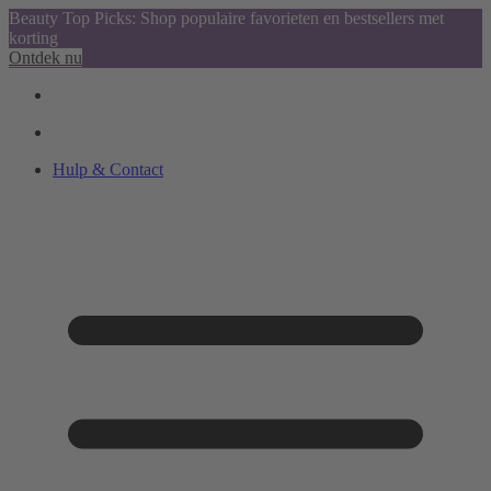
Beauty Top Picks: Shop populaire favorieten en bestsellers met
korting
Ontdek nu
Hulp & Contact