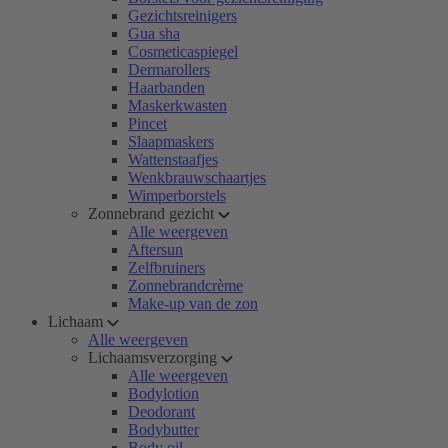
Gezichtsreinigers
Gua sha
Cosmeticaspiegel
Dermarollers
Haarbanden
Maskerkwasten
Pincet
Slaapmaskers
Wattenstaafjes
Wenkbrauwschaartjes
Wimperborstels
Zonnebrand gezicht
Alle weergeven
Aftersun
Zelfbruiners
Zonnebrandcrème
Make-up van de zon
Lichaam
Alle weergeven
Lichaamsverzorging
Alle weergeven
Bodylotion
Deodorant
Bodybutter
Body oil