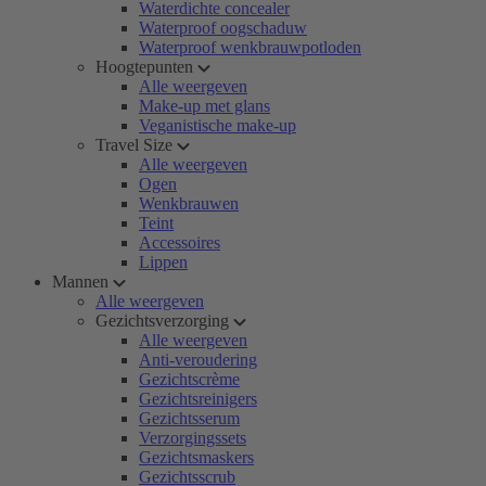
Waterdichte concealer
Waterproof oogschaduw
Waterproof wenkbrauwpotloden
Hoogtepunten
Alle weergeven
Make-up met glans
Veganistische make-up
Travel Size
Alle weergeven
Ogen
Wenkbrauwen
Teint
Accessoires
Lippen
Mannen
Alle weergeven
Gezichtsverzorging
Alle weergeven
Anti-veroudering
Gezichtscrème
Gezichtsreinigers
Gezichtsserum
Verzorgingssets
Gezichtsmaskers
Gezichtsscrub