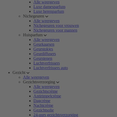
Alle weergeven
Luxe damesparfum
Luxe herenparfum
Nichegeuren
Alle weergeven
Nichegeuren voor vrouwen
Nichegeuren voor mannen
Huisparfum
Alle weergeven
Geurkaarsen
Geurstokjes
Geurdiffusers
Geurstenen
Luchtverfrissers
Luchtverfrissers auto
Gezicht
Alle weergeven
Gezichtsverzorging
Alle weergeven
Gezichtscrème
Antirimpelcrème
Dagcrème
Nachtcrème
Gezichtsolie
24-uurs gezichtsverzorging