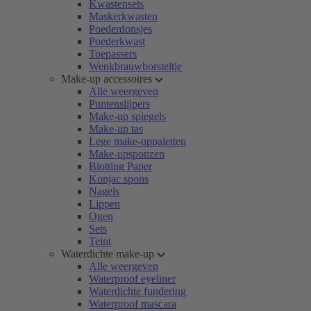
Kwastensets
Maskerkwasten
Poederdonsjes
Poederkwast
Toepassers
Wenkbrauwborsteltje
Make-up accessoires
Alle weergeven
Puntenslijpers
Make-up spiegels
Make-up tas
Lege make-uppaletten
Make-upsponzen
Blotting Paper
Konjac spons
Nagels
Lippen
Ogen
Sets
Teint
Waterdichte make-up
Alle weergeven
Waterproof eyeliner
Waterdichte fundering
Waterproof mascara