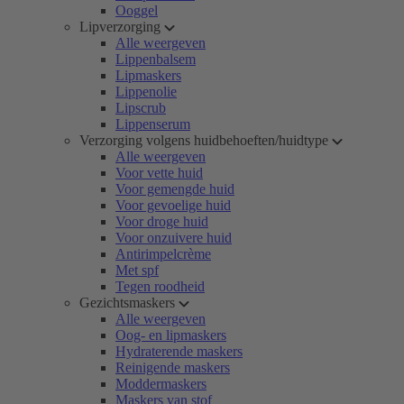
Ooggel
Lipverzorging
Alle weergeven
Lippenbalsem
Lipmaskers
Lippenolie
Lipscrub
Lippenserum
Verzorging volgens huidbehoeften/huidtype
Alle weergeven
Voor vette huid
Voor gemengde huid
Voor gevoelige huid
Voor droge huid
Voor onzuivere huid
Antirimpelcrème
Met spf
Tegen roodheid
Gezichtsmaskers
Alle weergeven
Oog- en lipmaskers
Hydraterende maskers
Reinigende maskers
Moddermaskers
Maskers van stof