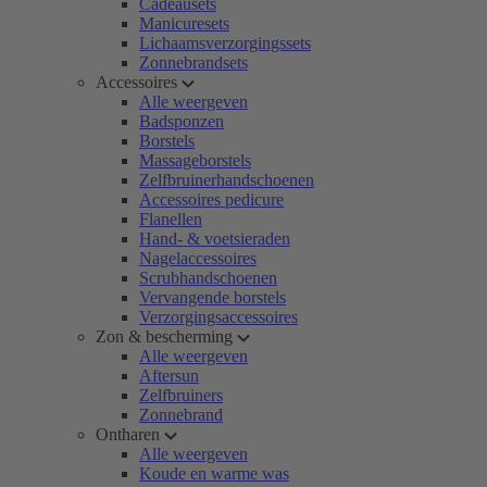
Cadeausets
Manicuresets
Lichaamsverzorgingssets
Zonnebrandsets
Accessoires
Alle weergeven
Badsponzen
Borstels
Massageborstels
Zelfbruinerhandschoenen
Accessoires pedicure
Flanellen
Hand- & voetsieraden
Nagelaccessoires
Scrubhandschoenen
Vervangende borstels
Verzorgingsaccessoires
Zon & bescherming
Alle weergeven
Aftersun
Zelfbruiners
Zonnebrand
Ontharen
Alle weergeven
Koude en warme was