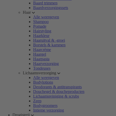
Baard trimmen
Baardverzorgingssets
Haar
Alle weergeven
Shampoo
Pomade
Hairstyling
Haarkleur
Haaruitval & -groei
Borstels & kammen
Haarcrème
Haargel
Haarpasta
Haarverzorging
Tondeuses
Lichaamsverzorging
Alle weergeven
Bodylotions
Deodorants & antitranspirants
Douchegel & doucheproducten
Lichaamsreiniging & scrubs
Zeep
Bodygroomers
Intieme verzorging
Drogisterij