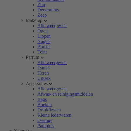
Zon
Deodorants
Zeep
Make-up
Alle weergeven
Ogen
Lippen
Nagels
Borstel
Teint
Parfum
Alle weergeven
Dames
Heren
Unisex
Accessoires
Alle weergeven
Afwas- en reinigingsmiddelen
Bags
Boeken
Drinkflessen
Kleine lederwaren
Overige
Paraplu's
Natuur