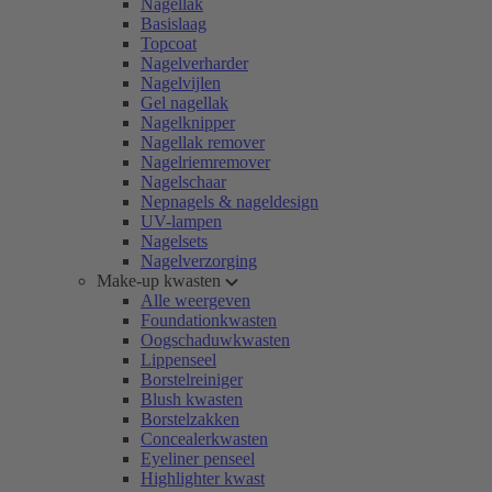
Nagellak
Basislaag
Topcoat
Nagelverharder
Nagelvijlen
Gel nagellak
Nagelknipper
Nagellak remover
Nagelriemremover
Nagelschaar
Nepnagels & nageldesign
UV-lampen
Nagelsets
Nagelverzorging
Make-up kwasten
Alle weergeven
Foundationkwasten
Oogschaduwkwasten
Lippenseel
Borstelreiniger
Blush kwasten
Borstelzakken
Concealerkwasten
Eyeliner penseel
Highlighter kwast