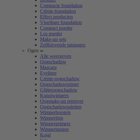
Compacte foundation
Crème-foundation
Effect producten
Vloeibare foundation
Compact poeder
Los poeder
Make-up sets
Zelfklevende tatoeages
Ogen
Alle weergeven
Oogschaduw
Mascara
Eyeliner
Crème-oogschaduw
Oogschaduwprimer
Glitteroogschaduw
Kunstwimpers
Oogmake-up remover
Oogschaduwpaletten
Wimperborstels
Wimperlijm
Wimperprimers
Wimpertangen
Kajal