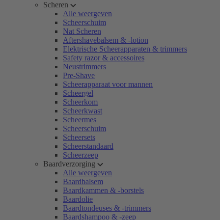
Scheren
Alle weergeven
Scheerschuim
Nat Scheren
Aftershavebalsem & -lotion
Elektrische Scheerapparaten & trimmers
Safety razor & accessoires
Neustrimmers
Pre-Shave
Scheerapparaat voor mannen
Scheergel
Scheerkom
Scheerkwast
Scheermes
Scheerschuim
Scheersets
Scheerstandaard
Scheerzeep
Baardverzorging
Alle weergeven
Baardbalsem
Baardkammen & -borstels
Baardolie
Baardtondeuses & -trimmers
Baardshampoo & -zeep