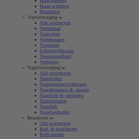
Handmaskers
Hand scrubben
Handzeep
Voetverzorging
Alle weergeven
Voetenbad
Voetcrème
Voetmaskers
Voetscrub
Eeltverwijderaars
Voetgezondheid
Voetspray
Nagelverzorging
Alle weergeven
Nagelvijlen
Nagelriemverwijderaars
Nagelknippers & -tangen
Nagelolie & -penselen
Nagelscharen
Nagellak
Nagelverharder
Beautysets
Alle weergeven
Bad- & douchesets
Pedicuresets