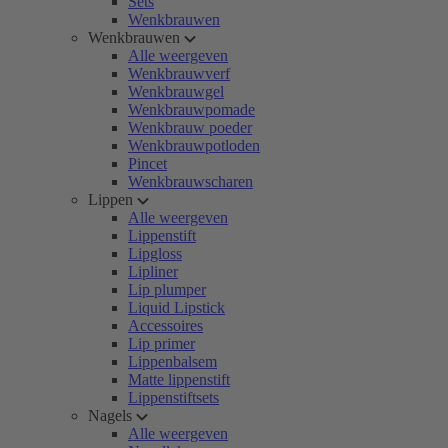
Sets
Wenkbrauwen
Wenkbrauwen
Alle weergeven
Wenkbrauwverf
Wenkbrauwgel
Wenkbrauwpomade
Wenkbrauw poeder
Wenkbrauwpotloden
Pincet
Wenkbrauwscharen
Lippen
Alle weergeven
Lippenstift
Lipgloss
Lipliner
Lip plumper
Liquid Lipstick
Accessoires
Lip primer
Lippenbalsem
Matte lippenstift
Lippenstiftsets
Nagels
Alle weergeven