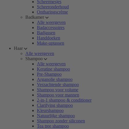
Scheermesjes
Scheeronderhoud
Ontharingscrème
Badkamer
Alle weergeven
Badaccessoires
Badjassen
Handdoeken
Make-uptassen
Haar
Alle weergeven
Shampoo
Alle weergeven
Keratine shampoo
Pre-Shampoo
Arganolie shampoo
Verzachtende shampoo
Shampoo voor volume
Shampoo voor mannen
2-in-1 shampoo & conditioner
Clarifying shampoo
Kleurshampoo
Natuurlijke shampoo
Shampoo zonder siliconen
Tea tree shampoo