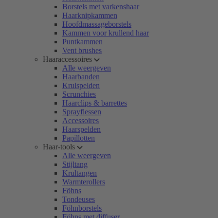
Borstels met varkenshaar
Haarknipkammen
Hoofdmassageborstels
Kammen voor krullend haar
Puntkammen
Vent brushes
Haaraccessoires
Alle weergeven
Haarbanden
Krulspelden
Scrunchies
Haarclips & barrettes
Sprayflessen
Accessoires
Haarspelden
Papillotten
Haar-tools
Alle weergeven
Stijltang
Krultangen
Warmterollers
Föhns
Tondeuses
Föhnborstels
Föhns met diffuser