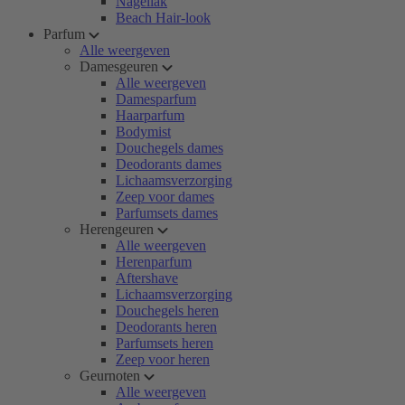
Nagellak
Beach Hair-look
Parfum
Alle weergeven
Damesgeuren
Alle weergeven
Damesparfum
Haarparfum
Bodymist
Douchegels dames
Deodorants dames
Lichaamsverzorging
Zeep voor dames
Parfumsets dames
Herengeuren
Alle weergeven
Herenparfum
Aftershave
Lichaamsverzorging
Douchegels heren
Deodorants heren
Parfumsets heren
Zeep voor heren
Geurnoten
Alle weergeven