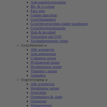
Anti-puistjesverzorging
Bb- & cc-crème
Face mist
Getinte dagcrème
Gezichtsmaskers
Gezichtsverzorging zonder parabenen
Gezichtverzorgingssets
Hals & decolleté
Verzorging met Q10
Vochtinbrengende crème
Gezichtsserum
Alle weergeven
Anti-agingserum
Collageen serum
Hydraterend serum
Hyaluronzuur serum
Vitamine c-serum
Ampullen
Oogverzorging
Alle weergeven
Wenkbrauw serum
Oogcrème
Oogmaskers & -pads
Oogserum
Wimperserum