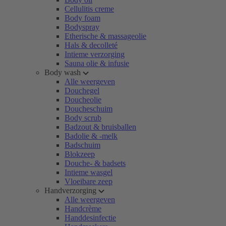
Cellulitis creme
Body foam
Bodyspray
Etherische & massageolie
Hals & decolleté
Intieme verzorging
Sauna olie & infusie
Body wash
Alle weergeven
Douchegel
Doucheolie
Doucheschuim
Body scrub
Badzout & bruisballen
Badolie & -melk
Badschuim
Blokzeep
Douche- & badsets
Intieme wasgel
Vloeibare zeep
Handverzorging
Alle weergeven
Handcrème
Handdesinfectie