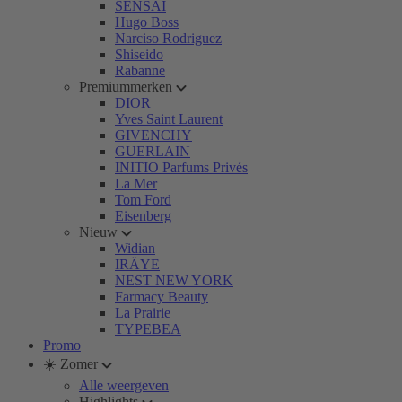
SENSAI
Hugo Boss
Narciso Rodriguez
Shiseido
Rabanne
Premiummerken
DIOR
Yves Saint Laurent
GIVENCHY
GUERLAIN
INITIO Parfums Privés
La Mer
Tom Ford
Eisenberg
Nieuw
Widian
IRÄYE
NEST NEW YORK
Farmacy Beauty
La Prairie
TYPEBEA
Promo
☀️ Zomer
Alle weergeven
Highlights