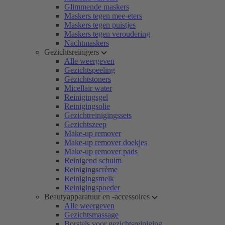
Glimmende maskers
Maskers tegen mee-eters
Maskers tegen puistjes
Maskers tegen veroudering
Nachtmaskers
Gezichtsreinigers
Alle weergeven
Gezichtspeeling
Gezichtstoners
Micellair water
Reinigingsgel
Reinigingsolie
Gezichtreinigingssets
Gezichtszeep
Make-up remover
Make-up remover doekjes
Make-up remover pads
Reinigend schuim
Reinigingscrème
Reinigingsmelk
Reinigingspoeder
Beautyapparatuur en -accessoires
Alle weergeven
Gezichtsmassage
Borstels voor gezichtsreiniging