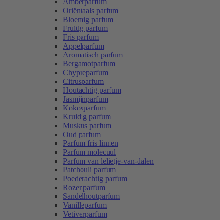
Amberparfum
Oriëntaals parfum
Bloemig parfum
Fruitig parfum
Fris parfum
Appelparfum
Aromatisch parfum
Bergamotparfum
Chypreparfum
Citrusparfum
Houtachtig parfum
Jasmijnparfum
Kokosparfum
Kruidig parfum
Muskus parfum
Oud parfum
Parfum fris linnen
Parfum molecuul
Parfum van lelietje-van-dalen
Patchouli parfum
Poederachtig parfum
Rozenparfum
Sandelhoutparfum
Vanilleparfum
Vetiverparfum