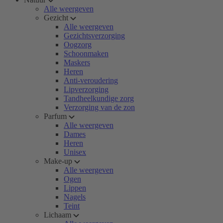
Alle weergeven
Gezicht
Alle weergeven
Gezichtsverzorging
Oogzorg
Schoonmaken
Maskers
Heren
Anti-veroudering
Lipverzorging
Tandheelkundige zorg
Verzorging van de zon
Parfum
Alle weergeven
Dames
Heren
Unisex
Make-up
Alle weergeven
Ogen
Lippen
Nagels
Teint
Lichaam