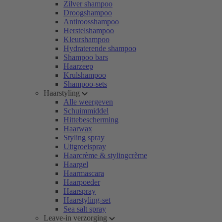
Zilver shampoo
Droogshampoo
Antiroosshampoo
Herstelshampoo
Kleurshampoo
Hydraterende shampoo
Shampoo bars
Haarzeep
Krulshampoo
Shampoo-sets
Haarstyling
Alle weergeven
Schuimmiddel
Hittebescherming
Haarwax
Styling spray
Uitgroeispray
Haarcrème & stylingcrème
Haargel
Haarmascara
Haarpoeder
Haarspray
Haarstyling-set
Sea salt spray
Leave-in verzorging