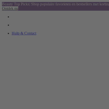
Beauty Top Picks: Shop populaire favorieten en bestsellers met kortin
Ontdek nu
Hulp & Contact