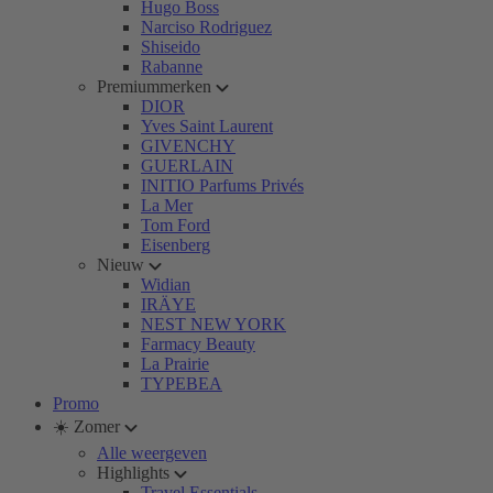
Hugo Boss
Narciso Rodriguez
Shiseido
Rabanne
Premiummerken
DIOR
Yves Saint Laurent
GIVENCHY
GUERLAIN
INITIO Parfums Privés
La Mer
Tom Ford
Eisenberg
Nieuw
Widian
IRÄYE
NEST NEW YORK
Farmacy Beauty
La Prairie
TYPEBEA
Promo
☀️ Zomer
Alle weergeven
Highlights
Travel Essentials