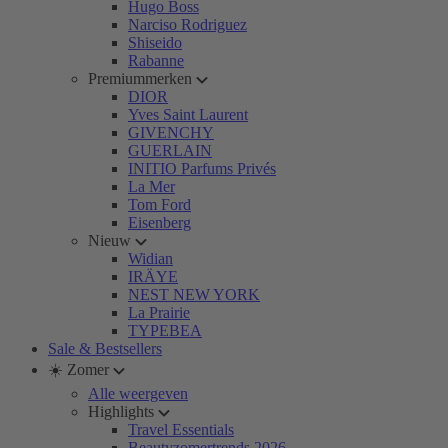
Hugo Boss
Narciso Rodriguez
Shiseido
Rabanne
Premiummerken
DIOR
Yves Saint Laurent
GIVENCHY
GUERLAIN
INITIO Parfums Privés
La Mer
Tom Ford
Eisenberg
Nieuw
Widian
IRÄYE
NEST NEW YORK
La Prairie
TYPEBEA
Sale & Bestsellers
☀️ Zomer
Alle weergeven
Highlights
Travel Essentials
Beautyzomertrends 2026