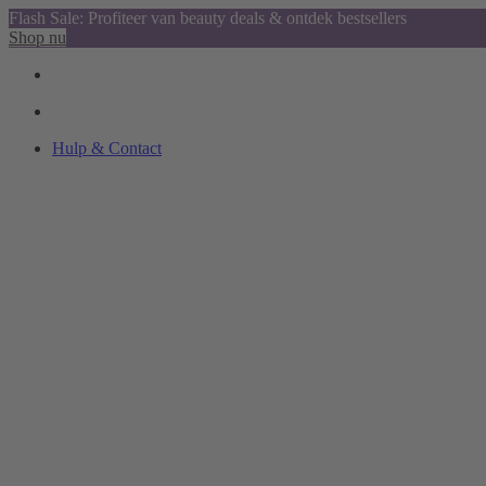
Flash Sale: Profiteer van beauty deals & ontdek bestsellers
Shop nu
Hulp & Contact