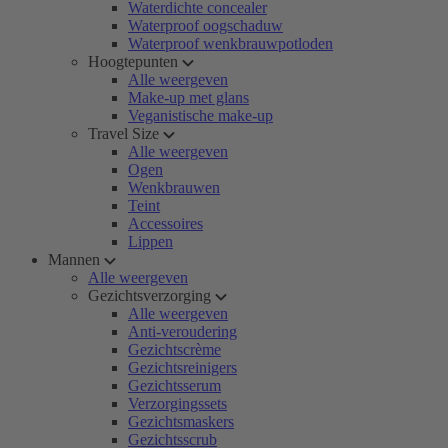
Waterdichte concealer
Waterproof oogschaduw
Waterproof wenkbrauwpotloden
Hoogtepunten
Alle weergeven
Make-up met glans
Veganistische make-up
Travel Size
Alle weergeven
Ogen
Wenkbrauwen
Teint
Accessoires
Lippen
Mannen
Alle weergeven
Gezichtsverzorging
Alle weergeven
Anti-veroudering
Gezichtscrème
Gezichtsreinigers
Gezichtsserum
Verzorgingssets
Gezichtsmaskers
Gezichtsscrub