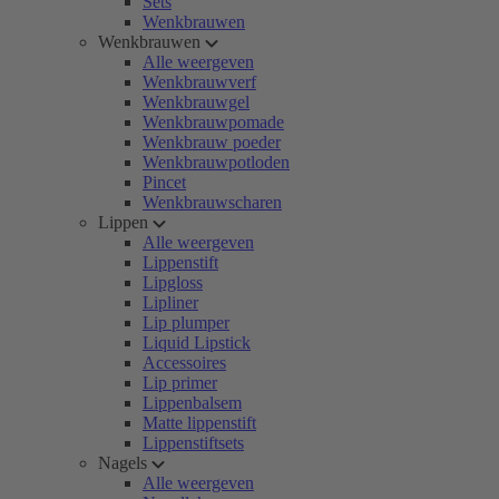
Sets
Wenkbrauwen
Wenkbrauwen
Alle weergeven
Wenkbrauwverf
Wenkbrauwgel
Wenkbrauwpomade
Wenkbrauw poeder
Wenkbrauwpotloden
Pincet
Wenkbrauwscharen
Lippen
Alle weergeven
Lippenstift
Lipgloss
Lipliner
Lip plumper
Liquid Lipstick
Accessoires
Lip primer
Lippenbalsem
Matte lippenstift
Lippenstiftsets
Nagels
Alle weergeven