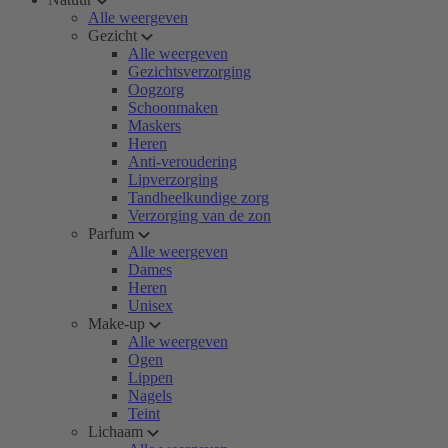
Alle weergeven
Gezicht
Alle weergeven
Gezichtsverzorging
Oogzorg
Schoonmaken
Maskers
Heren
Anti-veroudering
Lipverzorging
Tandheelkundige zorg
Verzorging van de zon
Parfum
Alle weergeven
Dames
Heren
Unisex
Make-up
Alle weergeven
Ogen
Lippen
Nagels
Teint
Lichaam