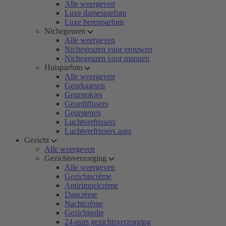
Alle weergeven
Luxe damesparfum
Luxe herenparfum
Nichegeuren
Alle weergeven
Nichegeuren voor vrouwen
Nichegeuren voor mannen
Huisparfum
Alle weergeven
Geurkaarsen
Geurstokjes
Geurdiffusers
Geurstenen
Luchtverfrissers
Luchtverfrissers auto
Gezicht
Alle weergeven
Gezichtsverzorging
Alle weergeven
Gezichtscrème
Antirimpelcrème
Dagcrème
Nachtcrème
Gezichtsolie
24-uurs gezichtsverzorging