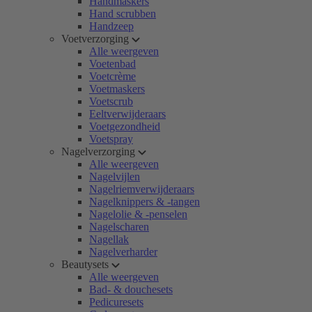
Handmaskers
Hand scrubben
Handzeep
Voetverzorging
Alle weergeven
Voetenbad
Voetcrème
Voetmaskers
Voetscrub
Eeltverwijderaars
Voetgezondheid
Voetspray
Nagelverzorging
Alle weergeven
Nagelvijlen
Nagelriemverwijderaars
Nagelknippers & -tangen
Nagelolie & -penselen
Nagelscharen
Nagellak
Nagelverharder
Beautysets
Alle weergeven
Bad- & douchesets
Pedicuresets