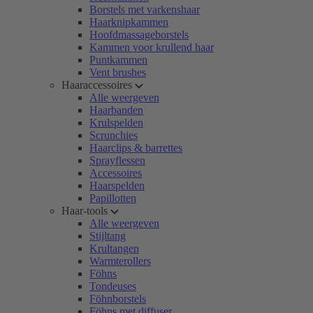
Borstels met varkenshaar
Haarknipkammen
Hoofdmassageborstels
Kammen voor krullend haar
Puntkammen
Vent brushes
Haaraccessoires
Alle weergeven
Haarbanden
Krulspelden
Scrunchies
Haarclips & barrettes
Sprayflessen
Accessoires
Haarspelden
Papillotten
Haar-tools
Alle weergeven
Stijltang
Krultangen
Warmterollers
Föhns
Tondeuses
Föhnborstels
Föhns met diffuser