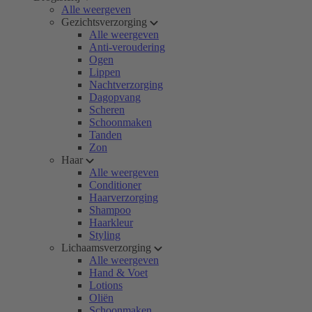
Alle weergeven
Gezichtsverzorging
Alle weergeven
Anti-veroudering
Ogen
Lippen
Nachtverzorging
Dagopvang
Scheren
Schoonmaken
Tanden
Zon
Haar
Alle weergeven
Conditioner
Haarverzorging
Shampoo
Haarkleur
Styling
Lichaamsverzorging
Alle weergeven
Hand & Voet
Lotions
Oliën
Schoonmaken