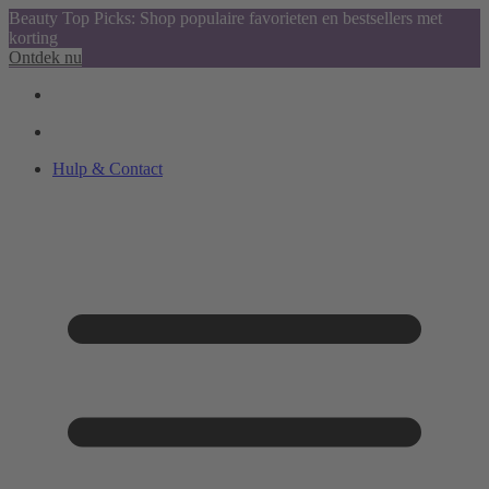
Beauty Top Picks: Shop populaire favorieten en bestsellers met
korting
Ontdek nu
Hulp & Contact