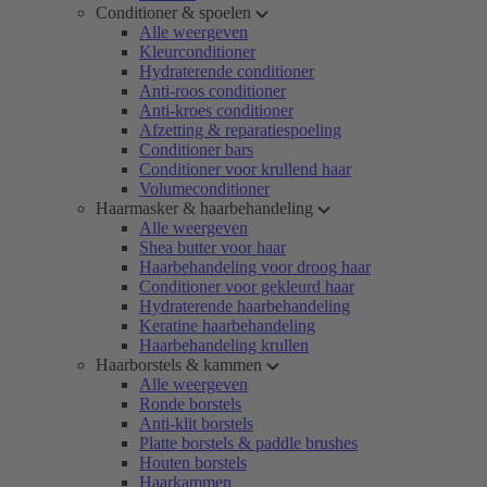
Conditioner & spoelen
Alle weergeven
Kleurconditioner
Hydraterende conditioner
Anti-roos conditioner
Anti-kroes conditioner
Afzetting & reparatiespoeling
Conditioner bars
Conditioner voor krullend haar
Volumeconditioner
Haarmasker & haarbehandeling
Alle weergeven
Shea butter voor haar
Haarbehandeling voor droog haar
Conditioner voor gekleurd haar
Hydraterende haarbehandeling
Keratine haarbehandeling
Haarbehandeling krullen
Haarborstels & kammen
Alle weergeven
Ronde borstels
Anti-klit borstels
Platte borstels & paddle brushes
Houten borstels
Haarkammen