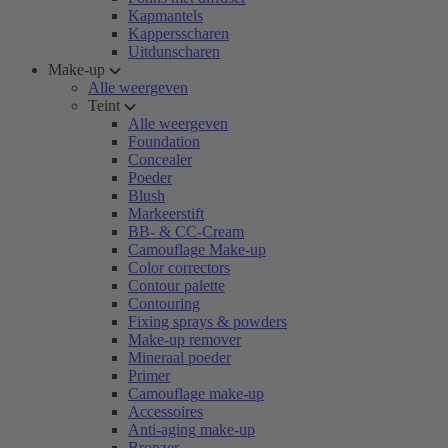
Kapmantels
Kappersscharen
Uitdunscharen
Make-up
Alle weergeven
Teint
Alle weergeven
Foundation
Concealer
Poeder
Blush
Markeerstift
BB- & CC-Cream
Camouflage Make-up
Color correctors
Contour palette
Contouring
Fixing sprays & powders
Make-up remover
Mineraal poeder
Primer
Camouflage make-up
Accessoires
Anti-aging make-up
Bronzer