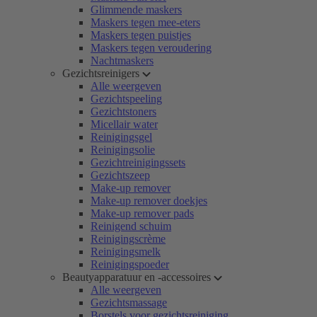
Glimmende maskers
Maskers tegen mee-eters
Maskers tegen puistjes
Maskers tegen veroudering
Nachtmaskers
Gezichtsreinigers
Alle weergeven
Gezichtspeeling
Gezichtstoners
Micellair water
Reinigingsgel
Reinigingsolie
Gezichtreinigingssets
Gezichtszeep
Make-up remover
Make-up remover doekjes
Make-up remover pads
Reinigend schuim
Reinigingscrème
Reinigingsmelk
Reinigingspoeder
Beautyapparatuur en -accessoires
Alle weergeven
Gezichtsmassage
Borstels voor gezichtsreiniging