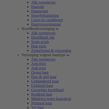
Alle weergeven
Haarolie
Haarserum
Spraybehandeling
Leave-in conditioner
Haarverzorgingsset
Hoofdhuidverzorging
Alle weergeven
Hoofdhuid olie
Scalp scrub
Hair tonic
Zonnebrand & verzorging
Verzorging volgens haartype
Alle weergeven
Anti-frizz
Anti-roos
Droog haar
Dun & steil haar
Geblondeerd haar
Gekleurd haar
Gevoelige hoofdhuid
Krullend haar
Middelen tegen haaruitval
Normaal haar
Vet haar