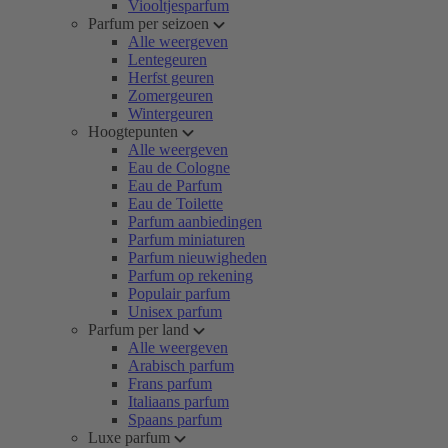
Viooltjesparfum
Parfum per seizoen
Alle weergeven
Lentegeuren
Herfst geuren
Zomergeuren
Wintergeuren
Hoogtepunten
Alle weergeven
Eau de Cologne
Eau de Parfum
Eau de Toilette
Parfum aanbiedingen
Parfum miniaturen
Parfum nieuwigheden
Parfum op rekening
Populair parfum
Unisex parfum
Parfum per land
Alle weergeven
Arabisch parfum
Frans parfum
Italiaans parfum
Spaans parfum
Luxe parfum