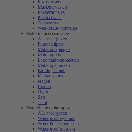
Kwastensets
Maskerkwasten
Poederdonsjes
Poederkwast
Toepassers
Wenkbrauwborsteltje
Make-up accessoires
Alle weergeven
Puntenslijpers
Make-up spiegels
Make-up tas
Lege make-uppaletten
Make-upsponzen
Blotting Paper
Konjac spons
Nagels
Lippen
Ogen
Sets
Teint
Waterdichte make-up
Alle weergeven
Waterproof eyeliner
Waterdichte fundering
Waterproof mascara