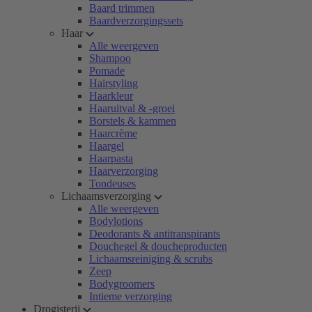
Baard trimmen
Baardverzorgingssets
Haar
Alle weergeven
Shampoo
Pomade
Hairstyling
Haarkleur
Haaruitval & -groei
Borstels & kammen
Haarcrème
Haargel
Haarpasta
Haarverzorging
Tondeuses
Lichaamsverzorging
Alle weergeven
Bodylotions
Deodorants & antitranspirants
Douchegel & doucheproducten
Lichaamsreiniging & scrubs
Zeep
Bodygroomers
Intieme verzorging
Drogisterij