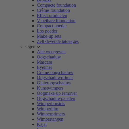
Compacte foundation
Crème-foundation
Effect producten
Vloeibare foundation
Compact poeder
Los poeder
Make-up sets
Zelfklevende tatoeages
Ogen
Alle weergeven
Oogschaduw
Mascara
Eyeliner
Crème-oogschaduw
Oogschaduwprimer
Glitteroogschaduw
Kunstwimpers
Oogmake-up remover
Oogschaduwpaletten
Wimperborstels
Wimperlijm
Wimperprimers
Wimpertangen
Kajal