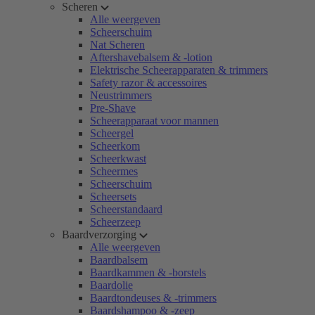
Scheren
Alle weergeven
Scheerschuim
Nat Scheren
Aftershavebalsem & -lotion
Elektrische Scheerapparaten & trimmers
Safety razor & accessoires
Neustrimmers
Pre-Shave
Scheerapparaat voor mannen
Scheergel
Scheerkom
Scheerkwast
Scheermes
Scheerschuim
Scheersets
Scheerstandaard
Scheerzeep
Baardverzorging
Alle weergeven
Baardbalsem
Baardkammen & -borstels
Baardolie
Baardtondeuses & -trimmers
Baardshampoo & -zeep