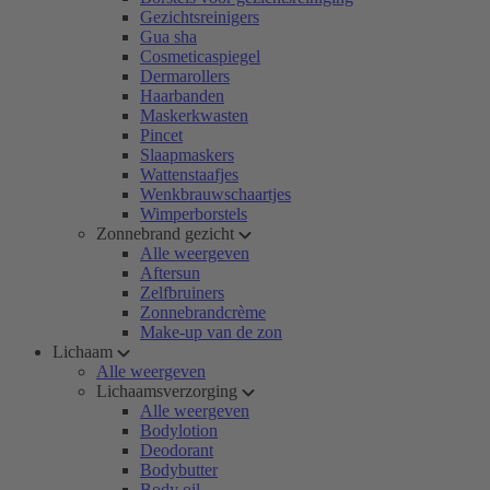
Gezichtsreinigers
Gua sha
Cosmeticaspiegel
Dermarollers
Haarbanden
Maskerkwasten
Pincet
Slaapmaskers
Wattenstaafjes
Wenkbrauwschaartjes
Wimperborstels
Zonnebrand gezicht
Alle weergeven
Aftersun
Zelfbruiners
Zonnebrandcrème
Make-up van de zon
Lichaam
Alle weergeven
Lichaamsverzorging
Alle weergeven
Bodylotion
Deodorant
Bodybutter
Body oil