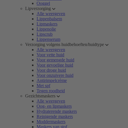
Ooggel
Lipverzorging
Alle weergeven
Lippenbalsem
Lipmaskers
Lippenolie
Lipscrub
Lippenserum
Verzorging volgens huidbehoeften/huidtype
Alle weergeven
Voor vette huid
Voor gemengde huid
Voor gevoelige huid
Voor droge huid
Voor onzuivere huid
Antirimpelcrème
Met spf
Tegen roodheid
Gezichtsmaskers
Alle weergeven
Oog- en lipmaskers
Hydraterende maskers
Reinigende maskers
Moddermaskers
Maskers van stof