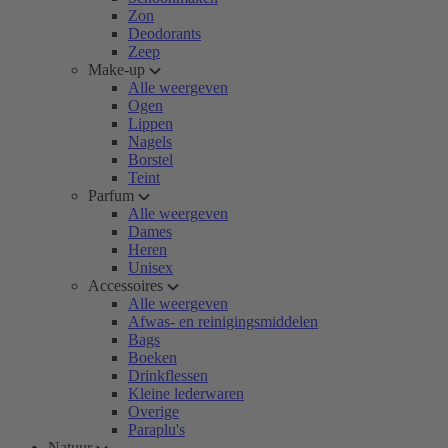
Zon
Deodorants
Zeep
Make-up
Alle weergeven
Ogen
Lippen
Nagels
Borstel
Teint
Parfum
Alle weergeven
Dames
Heren
Unisex
Accessoires
Alle weergeven
Afwas- en reinigingsmiddelen
Bags
Boeken
Drinkflessen
Kleine lederwaren
Overige
Paraplu's
Natuur