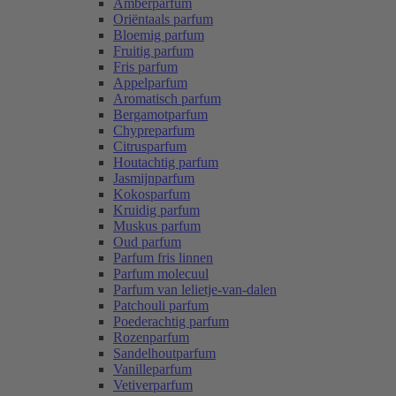
Amberparfum
Oriëntaals parfum
Bloemig parfum
Fruitig parfum
Fris parfum
Appelparfum
Aromatisch parfum
Bergamotparfum
Chypreparfum
Citrusparfum
Houtachtig parfum
Jasmijnparfum
Kokosparfum
Kruidig parfum
Muskus parfum
Oud parfum
Parfum fris linnen
Parfum molecuul
Parfum van lelietje-van-dalen
Patchouli parfum
Poederachtig parfum
Rozenparfum
Sandelhoutparfum
Vanilleparfum
Vetiverparfum