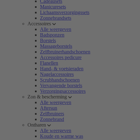
Cadeausets
Manicuresets
Lichaamsverzorgingssets
Zonnebrandsets
Accessoires
Alle weergeven
Badsponzen
Borstels
Massageborstels
Zelfbruinerhandschoenen
Accessoires pedicure
Flanellen
Hand- & voetsieraden
Nagelaccessoires
Scrubhandschoenen
Vervangende borstels
Verzorgingsaccessoires
Zon & bescherming
Alle weergeven
Aftersun
Zelfbruiners
Zonnebrand
Ontharen
Alle weergeven
Koude en warme was