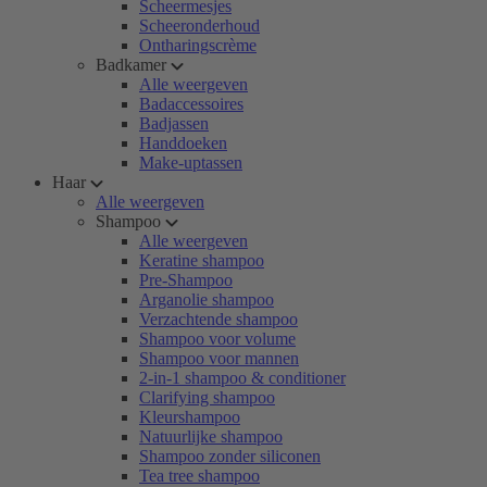
Scheermesjes
Scheeronderhoud
Ontharingscrème
Badkamer
Alle weergeven
Badaccessoires
Badjassen
Handdoeken
Make-uptassen
Haar
Alle weergeven
Shampoo
Alle weergeven
Keratine shampoo
Pre-Shampoo
Arganolie shampoo
Verzachtende shampoo
Shampoo voor volume
Shampoo voor mannen
2-in-1 shampoo & conditioner
Clarifying shampoo
Kleurshampoo
Natuurlijke shampoo
Shampoo zonder siliconen
Tea tree shampoo