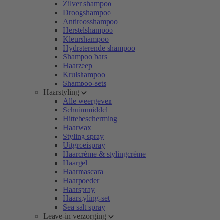
Zilver shampoo
Droogshampoo
Antiroosshampoo
Herstelshampoo
Kleurshampoo
Hydraterende shampoo
Shampoo bars
Haarzeep
Krulshampoo
Shampoo-sets
Haarstyling
Alle weergeven
Schuimmiddel
Hittebescherming
Haarwax
Styling spray
Uitgroeispray
Haarcrème & stylingcrème
Haargel
Haarmascara
Haarpoeder
Haarspray
Haarstyling-set
Sea salt spray
Leave-in verzorging