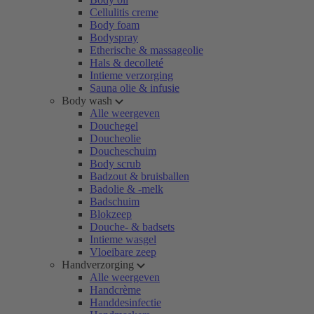
Cellulitis creme
Body foam
Bodyspray
Etherische & massageolie
Hals & decolleté
Intieme verzorging
Sauna olie & infusie
Body wash
Alle weergeven
Douchegel
Doucheolie
Doucheschuim
Body scrub
Badzout & bruisballen
Badolie & -melk
Badschuim
Blokzeep
Douche- & badsets
Intieme wasgel
Vloeibare zeep
Handverzorging
Alle weergeven
Handcrème
Handdesinfectie