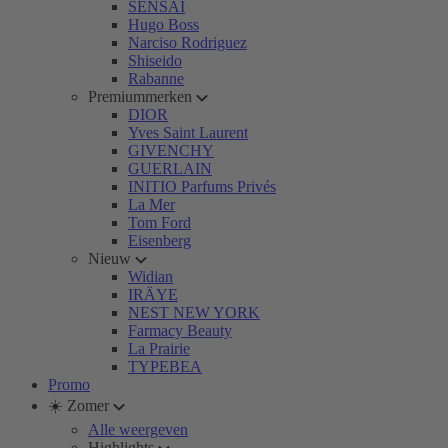
SENSAI
Hugo Boss
Narciso Rodriguez
Shiseido
Rabanne
Premiummerken
DIOR
Yves Saint Laurent
GIVENCHY
GUERLAIN
INITIO Parfums Privés
La Mer
Tom Ford
Eisenberg
Nieuw
Widian
IRÄYE
NEST NEW YORK
Farmacy Beauty
La Prairie
TYPEBEA
Promo
☀️ Zomer
Alle weergeven
Highlights