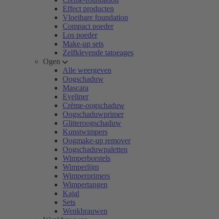
Effect producten
Vloeibare foundation
Compact poeder
Los poeder
Make-up sets
Zelfklevende tatoeages
Ogen
Alle weergeven
Oogschaduw
Mascara
Eyeliner
Crème-oogschaduw
Oogschaduwprimer
Glitteroogschaduw
Kunstwimpers
Oogmake-up remover
Oogschaduwpaletten
Wimperborstels
Wimperlijm
Wimperprimers
Wimpertangen
Kajal
Sets
Wenkbrauwen