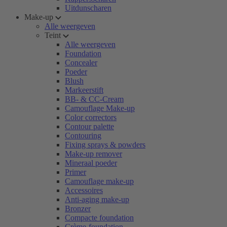
Uitdunscharen
Make-up
Alle weergeven
Teint
Alle weergeven
Foundation
Concealer
Poeder
Blush
Markeerstift
BB- & CC-Cream
Camouflage Make-up
Color correctors
Contour palette
Contouring
Fixing sprays & powders
Make-up remover
Mineraal poeder
Primer
Camouflage make-up
Accessoires
Anti-aging make-up
Bronzer
Compacte foundation
Crème-foundation