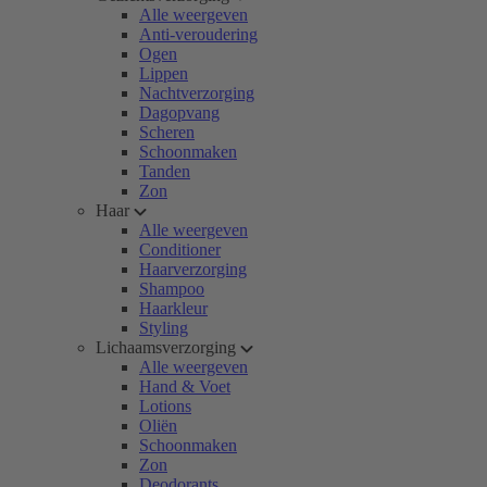
Alle weergeven
Anti-veroudering
Ogen
Lippen
Nachtverzorging
Dagopvang
Scheren
Schoonmaken
Tanden
Zon
Haar
Alle weergeven
Conditioner
Haarverzorging
Shampoo
Haarkleur
Styling
Lichaamsverzorging
Alle weergeven
Hand & Voet
Lotions
Oliën
Schoonmaken
Zon
Deodorants