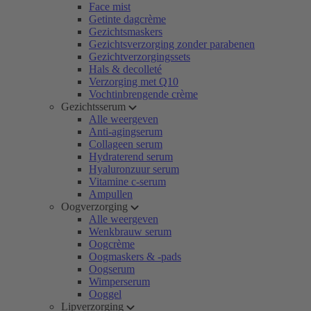
Face mist
Getinte dagcrème
Gezichtsmaskers
Gezichtsverzorging zonder parabenen
Gezichtverzorgingssets
Hals & decolleté
Verzorging met Q10
Vochtinbrengende crème
Gezichtsserum
Alle weergeven
Anti-agingserum
Collageen serum
Hydraterend serum
Hyaluronzuur serum
Vitamine c-serum
Ampullen
Oogverzorging
Alle weergeven
Wenkbrauw serum
Oogcrème
Oogmaskers & -pads
Oogserum
Wimperserum
Ooggel
Lipverzorging