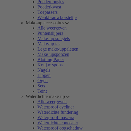
Poederdonsjes
Poederkwast
Toepassers
Wenkbrauwborsteltje
Make-up accessoires
Alle weergeven
Puntenslijpers
Make-up spiegels
Make-up tas
Lege make-uppaletten
Make-upsponzen
Blotting Paper
Konjac spons
Nagels
Lippen
Ogen
Sets
Teint
Waterdichte make-up
Alle weergeven
Waterproof eyeliner
Waterdichte fundering
Waterproof mascara
Waterdichte concealer
Waterproof oogschaduw