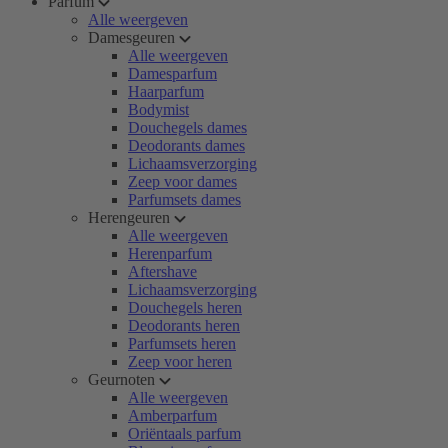
Parfum
Alle weergeven
Damesgeuren
Alle weergeven
Damesparfum
Haarparfum
Bodymist
Douchegels dames
Deodorants dames
Lichaamsverzorging
Zeep voor dames
Parfumsets dames
Herengeuren
Alle weergeven
Herenparfum
Aftershave
Lichaamsverzorging
Douchegels heren
Deodorants heren
Parfumsets heren
Zeep voor heren
Geurnoten
Alle weergeven
Amberparfum
Oriëntaals parfum