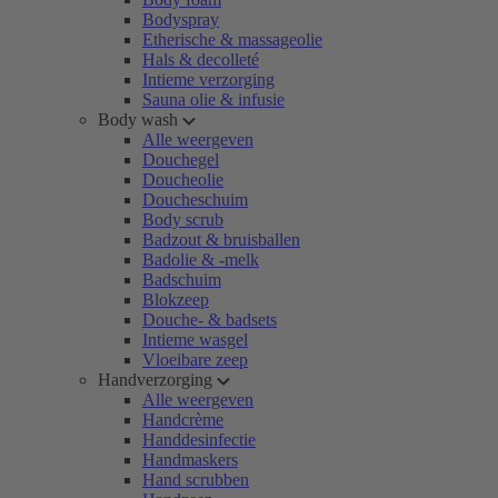
Bodyspray
Etherische & massageolie
Hals & decolleté
Intieme verzorging
Sauna olie & infusie
Body wash
Alle weergeven
Douchegel
Doucheolie
Doucheschuim
Body scrub
Badzout & bruisballen
Badolie & -melk
Badschuim
Blokzeep
Douche- & badsets
Intieme wasgel
Vloeibare zeep
Handverzorging
Alle weergeven
Handcrème
Handdesinfectie
Handmaskers
Hand scrubben