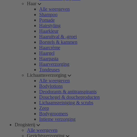
Haar
Alle weergeven
Shampoo
Pomade
Hairstyling
Haarkleur
Haaruitval & -groei
Borstels & kammen
Haarcrème
Haargel
Haarpasta
Haarverzorging
Tondeuses
Lichaamsverzorging
Alle weergeven
Bodylotions
Deodorants & antitranspirants
Douchegel & doucheproducten
Lichaamsreiniging & scrubs
Zeep
Bodygroomers
Intieme verzorging
Drogisterij
Alle weergeven
Gezichtsverzorging