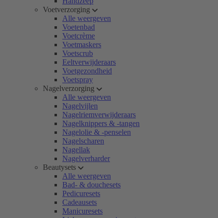
Handzeep
Voetverzorging
Alle weergeven
Voetenbad
Voetcrème
Voetmaskers
Voetscrub
Eeltverwijderaars
Voetgezondheid
Voetspray
Nagelverzorging
Alle weergeven
Nagelvijlen
Nagelriemverwijderaars
Nagelknippers & -tangen
Nagelolie & -penselen
Nagelscharen
Nagellak
Nagelverharder
Beautysets
Alle weergeven
Bad- & douchesets
Pedicuresets
Cadeausets
Manicuresets