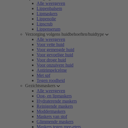
Alle weergeven
Lippenbalsem
Lipmaskers
Lippenolie
Lipscrub
Lippenserum
Verzorging volgens huidbehoeften/huidtype
Alle weergeven
Voor vette huid
Voor gemengde huid
Voor gevoelige huid
Voor droge huid
Voor onzuivere huid
Antirimpelcrème
Met spf
Tegen roodheid
Gezichtsmaskers
Alle weergeven
Oog- en lipmaskers
Hydraterende maskers
Reinigende maskers
Moddermaskers
Maskers van stof
Glimmende maskers
Maskers tegen mee-eters