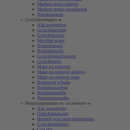
Maskers tegen puistjes
Maskers tegen veroudering
Nachtmaskers
Gezichtsreinigers
Alle weergeven
Gezichtspeeling
Gezichtstoners
Micellair water
Reinigingsgel
Reinigingsolie
Gezichtreinigingssets
Gezichtszeep
Make-up remover
Make-up remover doekjes
Make-up remover pads
Reinigend schuim
Reinigingscrème
Reinigingsmelk
Reinigingspoeder
Beautyapparatuur en -accessoires
Alle weergeven
Gezichtsmassage
Borstels voor gezichtsreiniging
Gezichtsreinigers
Gua sha