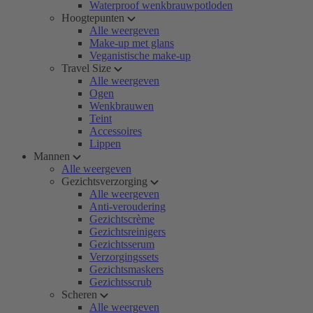
Waterproof wenkbrauwpotloden
Hoogtepunten
Alle weergeven
Make-up met glans
Veganistische make-up
Travel Size
Alle weergeven
Ogen
Wenkbrauwen
Teint
Accessoires
Lippen
Mannen
Alle weergeven
Gezichtsverzorging
Alle weergeven
Anti-veroudering
Gezichtscrème
Gezichtsreinigers
Gezichtsserum
Verzorgingssets
Gezichtsmaskers
Gezichtsscrub
Scheren
Alle weergeven