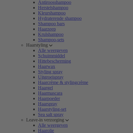
Antiroosshampoo
Herstelshampoo
Kleurshampoo
Hydraterende shampoo
Shampoo bars
Haarzeep
Krulshampoo
Shampoo-sets
Haarstyling
Alle weergeven
Schuimmiddel
Hittebescherming
Haarwax
Styling spray
Uitgroeispray
Haarcrème & stylingcrème
Haargel
Haarmascara
Haarpoeder
Haarspray
Haarstyling-set
Sea salt spray
Leave-in verzorging
Alle weergeven
Haarolie