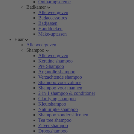
Ontharingscrème
Badkamer
Alle weergeven
Badaccessoires
Badjassen
Handdoeken
Make-uptassen
Haar
Alle weergeven
Shampoo
Alle weergeven
Keratine shampoo
Pre-Shampoo
Arganolie shampoo
Verzachtende shampoo
Shampoo voor volume
Shampoo voor mannen
2-in-1 shampoo & conditioner
Clarifying shampoo
Kleurshampoo
Natuurlijke shampoo
Shampoo zonder siliconen
Tea tree shampoo
Zilver shampoo
Droogshampoo