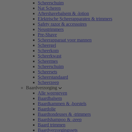
Scheerschuim
Nat Scheren
Aftershavebalsem & -lotion
Elektrische Scheerapparaten & trimmers
Safety razor & accessoires
Neustrimmers
Pre-Shave
Scheerapparaat voor mannen
Scheergel
Scheerkom
Scheerkwast
Scheermes
Scheerschuim
Scheersets
Scheerstandaard
Scheerzeep
Baardverzorging
Alle weergeven
Baardbalsem
Baardkammen & -borstels
Baardolie
Baardtondeuses & -trimmers
Baardshampoo & -zeep
Baard trimmen
Baardverzorgingssets