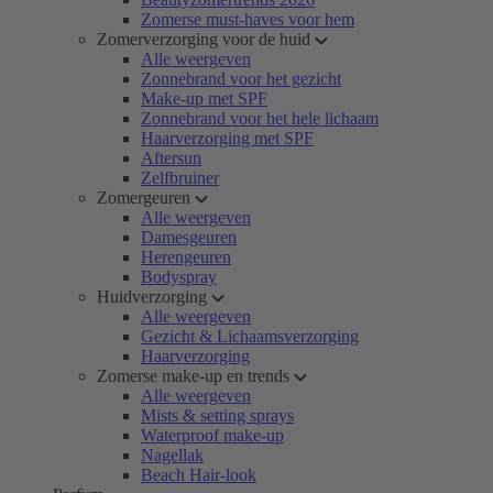
Zomerse must-haves voor hem
Zomerverzorging voor de huid
Alle weergeven
Zonnebrand voor het gezicht
Make-up met SPF
Zonnebrand voor het hele lichaam
Haarverzorging met SPF
Aftersun
Zelfbruiner
Zomergeuren
Alle weergeven
Damesgeuren
Herengeuren
Bodyspray
Huidverzorging
Alle weergeven
Gezicht & Lichaamsverzorging
Haarverzorging
Zomerse make-up en trends
Alle weergeven
Mists & setting sprays
Waterproof make-up
Nagellak
Beach Hair-look