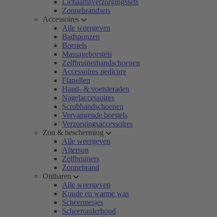
Lichaamsverzorgingssets
Zonnebrandsets
Accessoires
Alle weergeven
Badsponzen
Borstels
Massageborstels
Zelfbruinerhandschoenen
Accessoires pedicure
Flanellen
Hand- & voetsieraden
Nagelaccessoires
Scrubhandschoenen
Vervangende borstels
Verzorgingsaccessoires
Zon & bescherming
Alle weergeven
Aftersun
Zelfbruiners
Zonnebrand
Ontharen
Alle weergeven
Koude en warme was
Scheermesjes
Scheeronderhoud