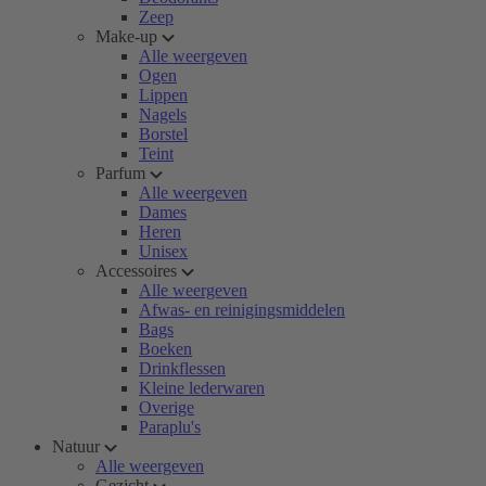
Zeep
Make-up
Alle weergeven
Ogen
Lippen
Nagels
Borstel
Teint
Parfum
Alle weergeven
Dames
Heren
Unisex
Accessoires
Alle weergeven
Afwas- en reinigingsmiddelen
Bags
Boeken
Drinkflessen
Kleine lederwaren
Overige
Paraplu's
Natuur
Alle weergeven
Gezicht