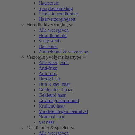
Haarserum
Spraybehandeling
Leave-in conditioner
Haarverzorgingsset
Hoofdhuidverzorging
Alle weergeven
Hoofdhuid olie
Scalp scrub
Hair tonic
Zonnebrand & verzorging
Verzorging volgens haartype
Alle weergeven
Anti-frizz
Anti-roos
Droog haar
Dun & steil haar
Geblondeerd haar
Gekleurd haar
Gevoelige hoofdhuid
Krullend haar
Middelen tegen haaruitval
Normaal haar
Vet haar
Conditioner & spoelen
Alle weergeven