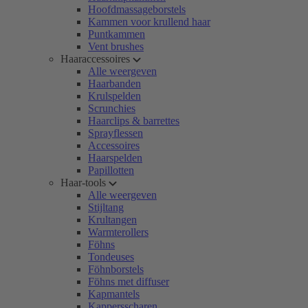
Hoofdmassageborstels
Kammen voor krullend haar
Puntkammen
Vent brushes
Haaraccessoires
Alle weergeven
Haarbanden
Krulspelden
Scrunchies
Haarclips & barrettes
Sprayflessen
Accessoires
Haarspelden
Papillotten
Haar-tools
Alle weergeven
Stijltang
Krultangen
Warmterollers
Föhns
Tondeuses
Föhnborstels
Föhns met diffuser
Kapmantels
Kappersscharen