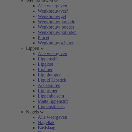
Wenkbrauwen
Alle weergeven
Wenkbrauwverf
Wenkbrauwgel
Wenkbrauwpomade
Wenkbrauw poeder
Wenkbrauwpotloden
Pincet
Wenkbrauwscharen
Lippen
Alle weergeven
Lippenstift
Lipgloss
Lipliner
Lip plumper
Liquid Lipstick
Accessoires
Lip primer
Lippenbalsem
Matte lippenstift
Lippenstiftsets
Nagels
Alle weergeven
Nagellak
Basislaag