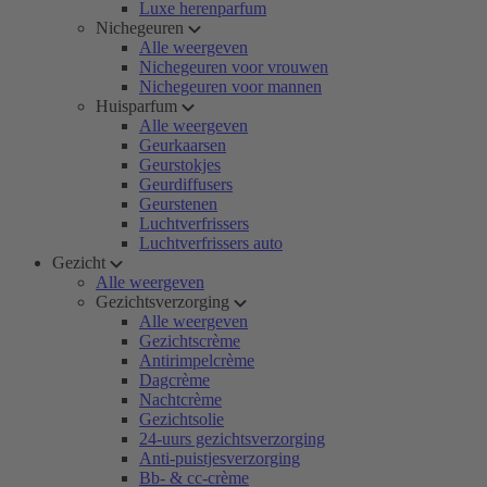
Luxe herenparfum
Nichegeuren
Alle weergeven
Nichegeuren voor vrouwen
Nichegeuren voor mannen
Huisparfum
Alle weergeven
Geurkaarsen
Geurstokjes
Geurdiffusers
Geurstenen
Luchtverfrissers
Luchtverfrissers auto
Gezicht
Alle weergeven
Gezichtsverzorging
Alle weergeven
Gezichtscrème
Antirimpelcrème
Dagcrème
Nachtcrème
Gezichtsolie
24-uurs gezichtsverzorging
Anti-puistjesverzorging
Bb- & cc-crème