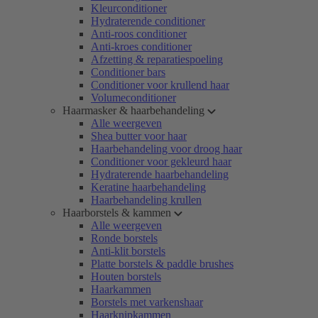
Kleurconditioner
Hydraterende conditioner
Anti-roos conditioner
Anti-kroes conditioner
Afzetting & reparatiespoeling
Conditioner bars
Conditioner voor krullend haar
Volumeconditioner
Haarmasker & haarbehandeling
Alle weergeven
Shea butter voor haar
Haarbehandeling voor droog haar
Conditioner voor gekleurd haar
Hydraterende haarbehandeling
Keratine haarbehandeling
Haarbehandeling krullen
Haarborstels & kammen
Alle weergeven
Ronde borstels
Anti-klit borstels
Platte borstels & paddle brushes
Houten borstels
Haarkammen
Borstels met varkenshaar
Haarknipkammen