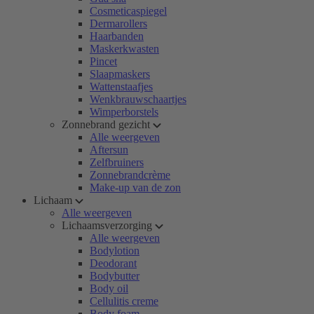
Cosmeticaspiegel
Dermarollers
Haarbanden
Maskerkwasten
Pincet
Slaapmaskers
Wattenstaafjes
Wenkbrauwschaartjes
Wimperborstels
Zonnebrand gezicht
Alle weergeven
Aftersun
Zelfbruiners
Zonnebrandcrème
Make-up van de zon
Lichaam
Alle weergeven
Lichaamsverzorging
Alle weergeven
Bodylotion
Deodorant
Bodybutter
Body oil
Cellulitis creme
Body foam