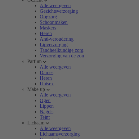
Alle weergeven
Gezichtsverzorging
Oogzorg
Schoonmaken
Maskers
Heren
Anti-veroudering
Lipverzorging
Tandheelkundige zorg
Verzorging van de zon
Parfum
Alle weergeven
Dames
Heren
Unisex
Make-up
Alle weergeven
Ogen
Lippen
Nagels
Teint
Lichaam
Alle weergeven
Lichaamsverzorging