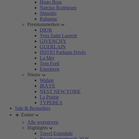
Hugo Boss
Narciso Rodriguez
Shiseido
Rabanne
Premiummerken
DIOR
Yves Saint Laurent
GIVENCHY
GUERLAIN
INITIO Parfums Privés
La Mer
Tom Ford
Eisenberg
Nieuw
Widian
IRÄYE
NEST NEW YORK
La Prairie
TYPEBEA
Sale & Bestsellers
☀️ Zomer
Alle weergeven
Highlights
Travel Essentials
Beautyzomertrends 2026