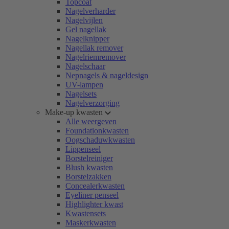
Topcoat
Nagelverharder
Nagelvijlen
Gel nagellak
Nagelknipper
Nagellak remover
Nagelriemremover
Nagelschaar
Nepnagels & nageldesign
UV-lampen
Nagelsets
Nagelverzorging
Make-up kwasten
Alle weergeven
Foundationkwasten
Oogschaduwkwasten
Lippenseel
Borstelreiniger
Blush kwasten
Borstelzakken
Concealerkwasten
Eyeliner penseel
Highlighter kwast
Kwastensets
Maskerkwasten