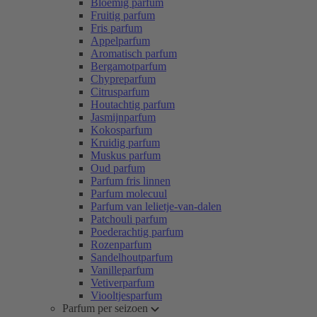
Bloemig parfum
Fruitig parfum
Fris parfum
Appelparfum
Aromatisch parfum
Bergamotparfum
Chypreparfum
Citrusparfum
Houtachtig parfum
Jasmijnparfum
Kokosparfum
Kruidig parfum
Muskus parfum
Oud parfum
Parfum fris linnen
Parfum molecuul
Parfum van lelietje-van-dalen
Patchouli parfum
Poederachtig parfum
Rozenparfum
Sandelhoutparfum
Vanilleparfum
Vetiverparfum
Viooltjesparfum
Parfum per seizoen