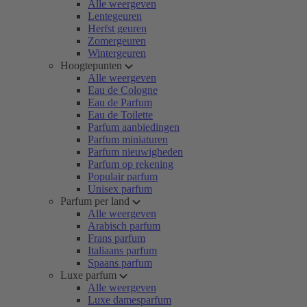
Alle weergeven
Lentegeuren
Herfst geuren
Zomergeuren
Wintergeuren
Hoogtepunten
Alle weergeven
Eau de Cologne
Eau de Parfum
Eau de Toilette
Parfum aanbiedingen
Parfum miniaturen
Parfum nieuwigheden
Parfum op rekening
Populair parfum
Unisex parfum
Parfum per land
Alle weergeven
Arabisch parfum
Frans parfum
Italiaans parfum
Spaans parfum
Luxe parfum
Alle weergeven
Luxe damesparfum