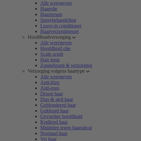
Alle weergeven
Haarolie
Haarserum
Spraybehandeling
Leave-in conditioner
Haarverzorgingsset
Hoofdhuidverzorging
Alle weergeven
Hoofdhuid olie
Scalp scrub
Hair tonic
Zonnebrand & verzorging
Verzorging volgens haartype
Alle weergeven
Anti-frizz
Anti-roos
Droog haar
Dun & steil haar
Geblondeerd haar
Gekleurd haar
Gevoelige hoofdhuid
Krullend haar
Middelen tegen haaruitval
Normaal haar
Vet haar