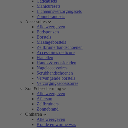
Cadeausets
Manicuresets
Lichaamsverzorgingssets
Zonnebrandsets
Accessoires
Alle weergeven
Badsponzen
Borstels
Massageborstels
Zelfbruinerhandschoenen
Accessoires pedicure
Flanellen
Hand- & voetsieraden
Nagelaccessoires
Scrubhandschoenen
Vervangende borstels
Verzorgingsaccessoires
Zon & bescherming
Alle weergeven
Aftersun
Zelfbruiners
Zonnebrand
Ontharen
Alle weergeven
Koude en warme was