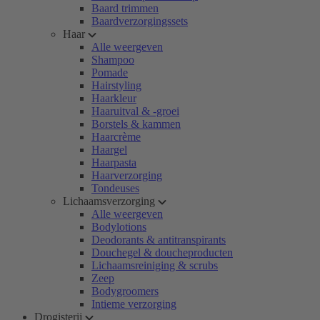
Baard trimmen
Baardverzorgingssets
Haar
Alle weergeven
Shampoo
Pomade
Hairstyling
Haarkleur
Haaruitval & -groei
Borstels & kammen
Haarcrème
Haargel
Haarpasta
Haarverzorging
Tondeuses
Lichaamsverzorging
Alle weergeven
Bodylotions
Deodorants & antitranspirants
Douchegel & doucheproducten
Lichaamsreiniging & scrubs
Zeep
Bodygroomers
Intieme verzorging
Drogisterij