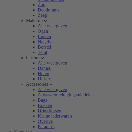
Zon
Deodorants
Zeep
Make-up
Alle weergeven
Ogen
Lippen
Nagels
Borstel
Teint
Parfum
Alle weergeven
Dames
Heren
Unisex
Accessoires
Alle weergeven
Afwas- en reinigingsmiddelen
Bags
Boeken
Drinkflessen
Kleine lederwaren
Overige
Paraplu's
Natuur