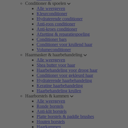
Conditioner & spoelen
Alle weergeven
Kleurconditioner
Hydraterende conditioner
Anti-roos conditioner
Anti-kroes conditioner
Afzetting & reparatiespoeling
Conditioner bars
Conditioner voor krullend haar
Volumeconditioner
Haarmasker & haarbehandeling
Alle weergeven
Shea butter voor haar
Haarbehandeling voor droog haar
Conditioner voor gekleurd haar
Hydraterende haarbehandeling
Keratine haarbehandeling
Haarbehandeling krullen
Haarborstels & kammen
Alle weergeven
Ronde borstels
Anti-klit borstels
Platte borstels & paddle brushes
Houten borstels
Haarkammen