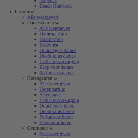
Nagellak
Beach Hair-look
Parfum
Alle weergeven
Damesgeuren
Alle weergeven
Damesparfum
Haarparfum
Bodymist
Douchegels dames
Deodorants dames
Lichaamsverzorging
Zeep voor dames
Parfumsets dames
Herengeuren
Alle weergeven
Herenparfum
Aftershave
Lichaamsverzorging
Douchegels heren
Deodorants heren
Parfumsets heren
Zeep voor heren
Geurnoten
Alle weergeven