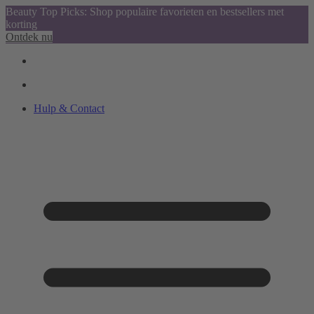
Beauty Top Picks: Shop populaire favorieten en bestsellers met
korting
Ontdek nu
Hulp & Contact