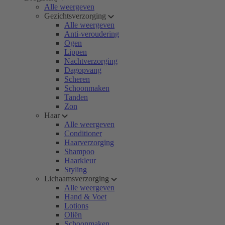
Alle weergeven
Gezichtsverzorging
Alle weergeven
Anti-veroudering
Ogen
Lippen
Nachtverzorging
Dagopvang
Scheren
Schoonmaken
Tanden
Zon
Haar
Alle weergeven
Conditioner
Haarverzorging
Shampoo
Haarkleur
Styling
Lichaamsverzorging
Alle weergeven
Hand & Voet
Lotions
Oliën
Schoonmaken