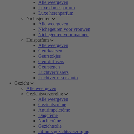
Alle weergeven
Luxe damesparfum
Luxe herenparfum
Nichegeuren
Alle weergeven
Nichegeuren voor vrouwen
Nichegeuren voor mannen
Huisparfum
Alle weergeven
Geurkaarsen
Geurstokjes
Geurdiffusers
Geurstenen
Luchtverfrissers
Luchtverfrissers auto
Gezicht
Alle weergeven
Gezichtsverzorging
Alle weergeven
Gezichtscrème
Antirimpelcrème
Dagcrème
Nachtcrème
Gezichtsolie
24-uurs gezichtsverzorging