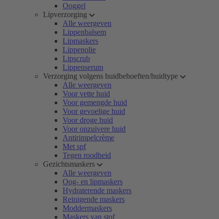
Ooggel
Lipverzorging
Alle weergeven
Lippenbalsem
Lipmaskers
Lippenolie
Lipscrub
Lippenserum
Verzorging volgens huidbehoeften/huidtype
Alle weergeven
Voor vette huid
Voor gemengde huid
Voor gevoelige huid
Voor droge huid
Voor onzuivere huid
Antirimpelcrème
Met spf
Tegen roodheid
Gezichtsmaskers
Alle weergeven
Oog- en lipmaskers
Hydraterende maskers
Reinigende maskers
Moddermaskers
Maskers van stof