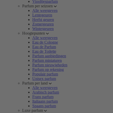
Viooltjesparfum
Parfum per seizoen
Alle weergeven
Lentegeuren
Herfst geuren
Zomergeuren
Wintergeuren
Hoogtepunten
Alle weergeven
Eau de Cologne
Eau de Parfum
Eau de Toilette
Parfum aanbiedingen
Parfum miniaturen
Parfum nieuwigheden
Parfum op rekening
Populair parfum
Unisex parfum
Parfum per land
Alle weergeven
Arabisch parfum
Frans parfum
Italiaans parfum
Spaans parfum
Luxe parfum