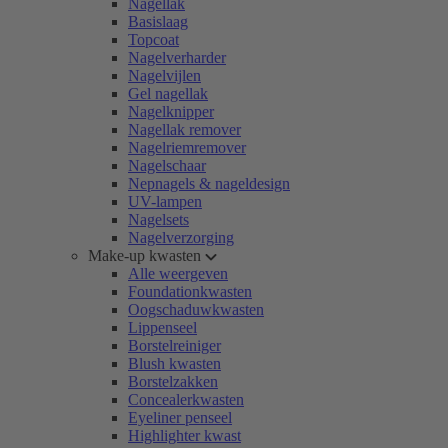
Nagellak
Basislaag
Topcoat
Nagelverharder
Nagelvijlen
Gel nagellak
Nagelknipper
Nagellak remover
Nagelriemremover
Nagelschaar
Nepnagels & nageldesign
UV-lampen
Nagelsets
Nagelverzorging
Make-up kwasten
Alle weergeven
Foundationkwasten
Oogschaduwkwasten
Lippenseel
Borstelreiniger
Blush kwasten
Borstelzakken
Concealerkwasten
Eyeliner penseel
Highlighter kwast