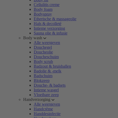
Cellulitis creme
Body foam
Bodyspray
Etherische & massageolie
Hals & decolleté
Intieme verzorging
Sauna olie & infusie
Body wash
Alle weergeven
Douchegel
Doucheolie
Doucheschuim
Body scrub
Badzout & bruisballen
Badolie & -melk
Badschuim
Blokzeep
Douche- & badsets
Intieme wasgel
Vloeibare zeep
Handverzorging
Alle weergeven
Handcrème
Handdesinfectie