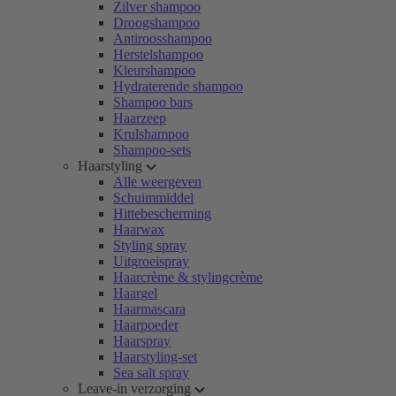
Zilver shampoo
Droogshampoo
Antiroosshampoo
Herstelshampoo
Kleurshampoo
Hydraterende shampoo
Shampoo bars
Haarzeep
Krulshampoo
Shampoo-sets
Haarstyling
Alle weergeven
Schuimmiddel
Hittebescherming
Haarwax
Styling spray
Uitgroeispray
Haarcrème & stylingcrème
Haargel
Haarmascara
Haarpoeder
Haarspray
Haarstyling-set
Sea salt spray
Leave-in verzorging