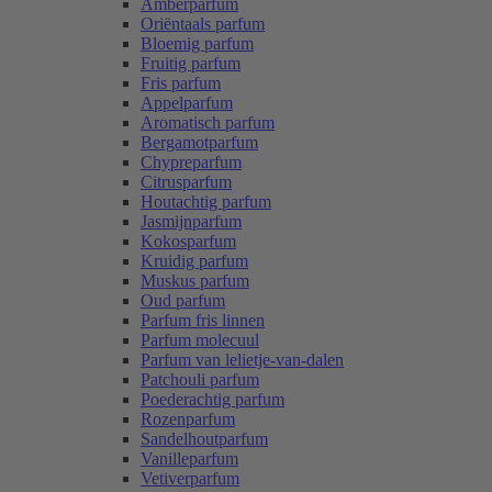
Amberparfum
Oriëntaals parfum
Bloemig parfum
Fruitig parfum
Fris parfum
Appelparfum
Aromatisch parfum
Bergamotparfum
Chypreparfum
Citrusparfum
Houtachtig parfum
Jasmijnparfum
Kokosparfum
Kruidig parfum
Muskus parfum
Oud parfum
Parfum fris linnen
Parfum molecuul
Parfum van lelietje-van-dalen
Patchouli parfum
Poederachtig parfum
Rozenparfum
Sandelhoutparfum
Vanilleparfum
Vetiverparfum