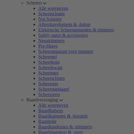
Scheren
Alle weergeven
Scheerschuim
Nat Scheren
Aftershavebalsem & -lotion
Elektrische Scheerapparaten & trimmers
Safety razor & accessoires
Neustrimmers
Pre-Shave
Scheerapparaat voor mannen
Scheergel
Scheerkom
Scheerkwast
Scheermes
Scheerschuim
Scheersets
Scheerstandaard
Scheerzeep
Baardverzorging
Alle weergeven
Baardbalsem
Baardkammen & -borstels
Baardolie
Baardtondeuses & -trimmers
Baardshampoo & -zeep