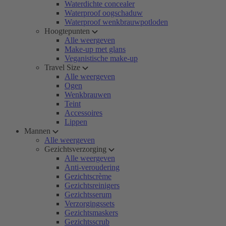
Waterdichte concealer
Waterproof oogschaduw
Waterproof wenkbrauwpotloden
Hoogtepunten
Alle weergeven
Make-up met glans
Veganistische make-up
Travel Size
Alle weergeven
Ogen
Wenkbrauwen
Teint
Accessoires
Lippen
Mannen
Alle weergeven
Gezichtsverzorging
Alle weergeven
Anti-veroudering
Gezichtscrème
Gezichtsreinigers
Gezichtsserum
Verzorgingssets
Gezichtsmaskers
Gezichtsscrub