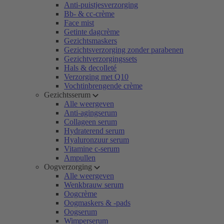
Anti-puistjesverzorging
Bb- & cc-crème
Face mist
Getinte dagcrème
Gezichtsmaskers
Gezichtsverzorging zonder parabenen
Gezichtverzorgingssets
Hals & decolleté
Verzorging met Q10
Vochtinbrengende crème
Gezichtsserum
Alle weergeven
Anti-agingserum
Collageen serum
Hydraterend serum
Hyaluronzuur serum
Vitamine c-serum
Ampullen
Oogverzorging
Alle weergeven
Wenkbrauw serum
Oogcrème
Oogmaskers & -pads
Oogserum
Wimperserum