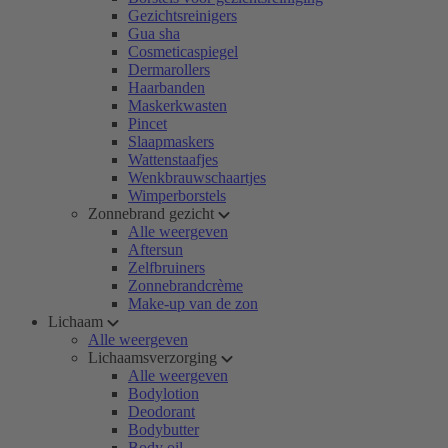
Gezichtsreinigers
Gua sha
Cosmeticaspiegel
Dermarollers
Haarbanden
Maskerkwasten
Pincet
Slaapmaskers
Wattenstaafjes
Wenkbrauwschaartjes
Wimperborstels
Zonnebrand gezicht
Alle weergeven
Aftersun
Zelfbruiners
Zonnebrandcrème
Make-up van de zon
Lichaam
Alle weergeven
Lichaamsverzorging
Alle weergeven
Bodylotion
Deodorant
Bodybutter
Body oil