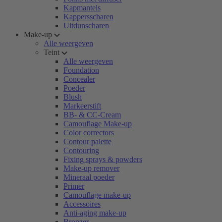
Kapmantels
Kappersscharen
Uitdunscharen
Make-up
Alle weergeven
Teint
Alle weergeven
Foundation
Concealer
Poeder
Blush
Markeerstift
BB- & CC-Cream
Camouflage Make-up
Color correctors
Contour palette
Contouring
Fixing sprays & powders
Make-up remover
Mineraal poeder
Primer
Camouflage make-up
Accessoires
Anti-aging make-up
Bronzer