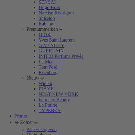
SENSAI
Hugo Boss
Narciso Rodriguez
Shiseido
Rabanne
Premiummerken
DIOR
Yves Saint Laurent
GIVENCHY
GUERLAIN
INITIO Parfums Privés
La Mer
Tom Ford
Eisenberg
Nieuw
Widian
IRÄYE
NEST NEW YORK
Farmacy Beauty
La Prairie
TYPEBEA
Promo
☀️ Zomer
Alle weergeven
Highlights