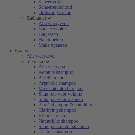
Scheermesjes
Scheeronderhoud
Ontharingscrème
Badkamer
Alle weergeven
Badaccessoires
Badjassen
Handdoeken
Make-uptassen
Haar
Alle weergeven
Shampoo
Alle weergeven
Keratine shampoo
Pre-Shampoo
Arganolie shampoo
Verzachtende shampoo
Shampoo voor volume
Shampoo voor mannen
2-in-1 shampoo & conditioner
Clarifying shampoo
Kleurshampoo
Natuurlijke shampoo
Shampoo zonder siliconen
Tea tree shampoo