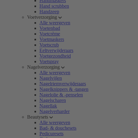
Handmaskers
Hand scrubben
Handzeep
Voetverzorging
Alle weergeven
Voetenbad
Voetcrème
Voetmaskers
Voetscrub
Eeltverwijderaars
Voetgezondheid
Voetspray
Nagelverzorging
Alle weergeven
Nagelvijlen
Nagelriemverwijderaars
Nagelknippers & -tangen
Nagelolie & -penselen
Nagelscharen
Nagellak
Nagelverharder
Beautysets
Alle weergeven
Bad- & douchesets
Pedicuresets