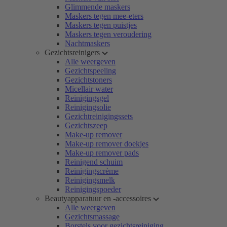
Glimmende maskers
Maskers tegen mee-eters
Maskers tegen puistjes
Maskers tegen veroudering
Nachtmaskers
Gezichtsreinigers
Alle weergeven
Gezichtspeeling
Gezichtstoners
Micellair water
Reinigingsgel
Reinigingsolie
Gezichtreinigingssets
Gezichtszeep
Make-up remover
Make-up remover doekjes
Make-up remover pads
Reinigend schuim
Reinigingscrème
Reinigingsmelk
Reinigingspoeder
Beautyapparatuur en -accessoires
Alle weergeven
Gezichtsmassage
Borstels voor gezichtsreiniging