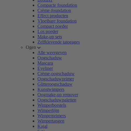
Compacte foundation
Crème-foundation
Effect producten
Vloeibare foundation
Compact poeder
Los poeder
Make-up sets
Zelfklevende tatoeages
Ogen
Alle weergeven
Oogschaduw
Mascara
Eyeliner
Crème-oogschaduw
Oogschaduwprimer
Glitteroogschaduw
Kunstwimpers
Oogmake-up remover
Oogschaduwpaletten
Wimperborstels
Wimperlijm
Wimperprimers
Wimpertangen
Kajal