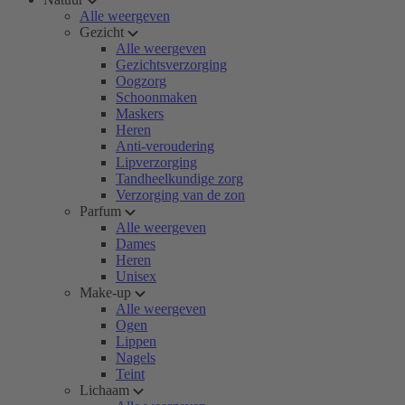
Alle weergeven
Gezicht
Alle weergeven
Gezichtsverzorging
Oogzorg
Schoonmaken
Maskers
Heren
Anti-veroudering
Lipverzorging
Tandheelkundige zorg
Verzorging van de zon
Parfum
Alle weergeven
Dames
Heren
Unisex
Make-up
Alle weergeven
Ogen
Lippen
Nagels
Teint
Lichaam