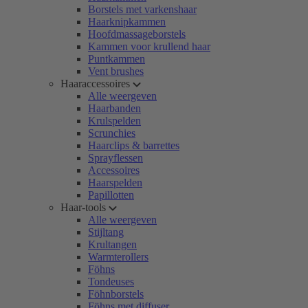
Borstels met varkenshaar
Haarknipkammen
Hoofdmassageborstels
Kammen voor krullend haar
Puntkammen
Vent brushes
Haaraccessoires
Alle weergeven
Haarbanden
Krulspelden
Scrunchies
Haarclips & barrettes
Sprayflessen
Accessoires
Haarspelden
Papillotten
Haar-tools
Alle weergeven
Stijltang
Krultangen
Warmterollers
Föhns
Tondeuses
Föhnborstels
Föhns met diffuser