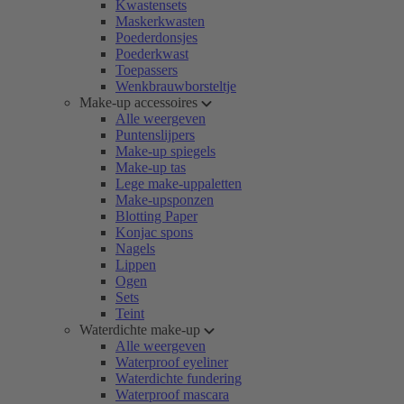
Kwastensets
Maskerkwasten
Poederdonsjes
Poederkwast
Toepassers
Wenkbrauwborsteltje
Make-up accessoires
Alle weergeven
Puntenslijpers
Make-up spiegels
Make-up tas
Lege make-uppaletten
Make-upsponzen
Blotting Paper
Konjac spons
Nagels
Lippen
Ogen
Sets
Teint
Waterdichte make-up
Alle weergeven
Waterproof eyeliner
Waterdichte fundering
Waterproof mascara