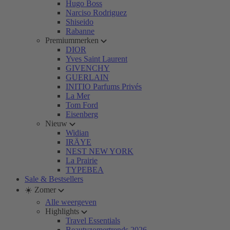
Hugo Boss
Narciso Rodriguez
Shiseido
Rabanne
Premiummerken
DIOR
Yves Saint Laurent
GIVENCHY
GUERLAIN
INITIO Parfums Privés
La Mer
Tom Ford
Eisenberg
Nieuw
Widian
IRÄYE
NEST NEW YORK
La Prairie
TYPEBEA
Sale & Bestsellers
☀️ Zomer
Alle weergeven
Highlights
Travel Essentials
Beautyzomertrends 2026