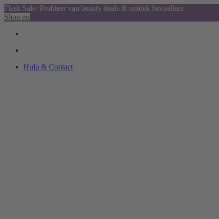
Flash Sale: Profiteer van beauty deals & ontdek bestsellers
Shop nu
Hulp & Contact