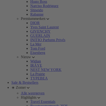
Hugo Boss
Narciso Rodriguez
Shiseido
Rabanne
Premiummerken
DIOR
Yves Saint Laurent
GIVENCHY
GUERLAIN
INITIO Parfums Privés
La Mer
Tom Ford
Eisenberg
Nieuw
Widian
IRÄYE
NEST NEW YORK
La Prairie
TYPEBEA
Sale & Bestsellers
☀️ Zomer
Alle weergeven
Highlights
Travel Essentials
Beautyzomertrends 2026