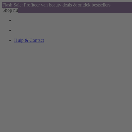
Flash Sale: Profiteer van beauty deals & ontdek bestsellers
Shop nu
Hulp & Contact