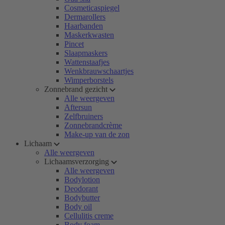
Cosmeticaspiegel
Dermarollers
Haarbanden
Maskerkwasten
Pincet
Slaapmaskers
Wattenstaafjes
Wenkbrauwschaartjes
Wimperborstels
Zonnebrand gezicht
Alle weergeven
Aftersun
Zelfbruiners
Zonnebrandcrème
Make-up van de zon
Lichaam
Alle weergeven
Lichaamsverzorging
Alle weergeven
Bodylotion
Deodorant
Bodybutter
Body oil
Cellulitis creme
Body foam