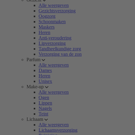
Alle weergeven
Gezichtsverzorging
Oogzorg
Schoonmaken
Maskers
Heren
Anti-veroudering
Lipverzorging
Tandheelkundige zorg
Verzorging van de zon
Parfum
Alle weergeven
Dames
Heren
Unisex
Make-up
Alle weergeven
Ogen
Lippen
Nagels
Teint
Lichaam
Alle weergeven
Lichaamsverzorging