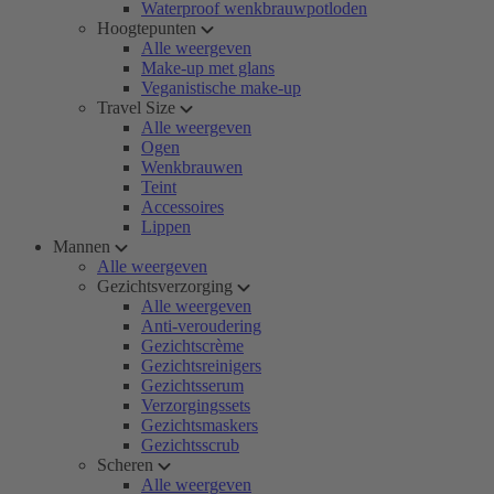
Waterproof wenkbrauwpotloden
Hoogtepunten
Alle weergeven
Make-up met glans
Veganistische make-up
Travel Size
Alle weergeven
Ogen
Wenkbrauwen
Teint
Accessoires
Lippen
Mannen
Alle weergeven
Gezichtsverzorging
Alle weergeven
Anti-veroudering
Gezichtscrème
Gezichtsreinigers
Gezichtsserum
Verzorgingssets
Gezichtsmaskers
Gezichtsscrub
Scheren
Alle weergeven