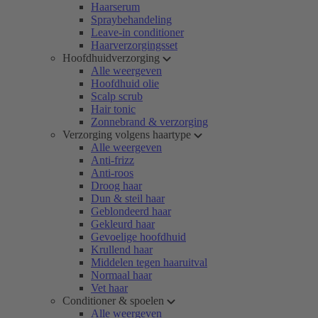
Haarserum
Spraybehandeling
Leave-in conditioner
Haarverzorgingsset
Hoofdhuidverzorging
Alle weergeven
Hoofdhuid olie
Scalp scrub
Hair tonic
Zonnebrand & verzorging
Verzorging volgens haartype
Alle weergeven
Anti-frizz
Anti-roos
Droog haar
Dun & steil haar
Geblondeerd haar
Gekleurd haar
Gevoelige hoofdhuid
Krullend haar
Middelen tegen haaruitval
Normaal haar
Vet haar
Conditioner & spoelen
Alle weergeven