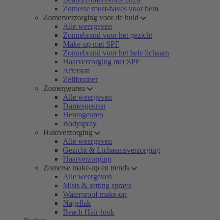
Zomerse must-haves voor hem
Zomerverzorging voor de huid
Alle weergeven
Zonnebrand voor het gezicht
Make-up met SPF
Zonnebrand voor het hele lichaam
Haarverzorging met SPF
Aftersun
Zelfbruiner
Zomergeuren
Alle weergeven
Damesgeuren
Herengeuren
Bodyspray
Huidverzorging
Alle weergeven
Gezicht & Lichaamsverzorging
Haarverzorging
Zomerse make-up en trends
Alle weergeven
Mists & setting sprays
Waterproof make-up
Nagellak
Beach Hair-look