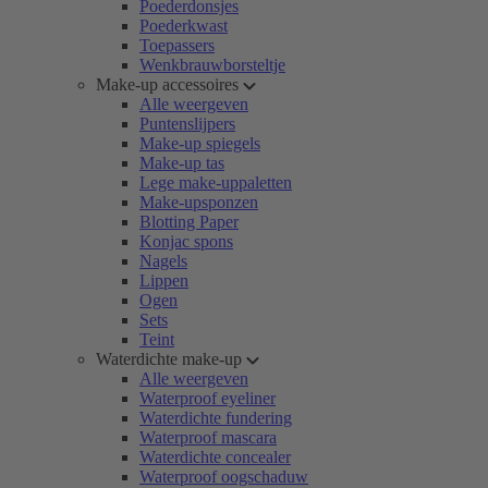
Poederdonsjes
Poederkwast
Toepassers
Wenkbrauwborsteltje
Make-up accessoires
Alle weergeven
Puntenslijpers
Make-up spiegels
Make-up tas
Lege make-uppaletten
Make-upsponzen
Blotting Paper
Konjac spons
Nagels
Lippen
Ogen
Sets
Teint
Waterdichte make-up
Alle weergeven
Waterproof eyeliner
Waterdichte fundering
Waterproof mascara
Waterdichte concealer
Waterproof oogschaduw