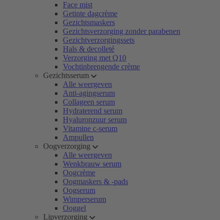
Face mist
Getinte dagcrème
Gezichtsmaskers
Gezichtsverzorging zonder parabenen
Gezichtverzorgingssets
Hals & decolleté
Verzorging met Q10
Vochtinbrengende crème
Gezichtsserum
Alle weergeven
Anti-agingserum
Collageen serum
Hydraterend serum
Hyaluronzuur serum
Vitamine c-serum
Ampullen
Oogverzorging
Alle weergeven
Wenkbrauw serum
Oogcrème
Oogmaskers & -pads
Oogserum
Wimperserum
Ooggel
Lipverzorging