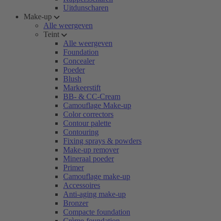
Uitdunscharen
Make-up
Alle weergeven
Teint
Alle weergeven
Foundation
Concealer
Poeder
Blush
Markeerstift
BB- & CC-Cream
Camouflage Make-up
Color correctors
Contour palette
Contouring
Fixing sprays & powders
Make-up remover
Mineraal poeder
Primer
Camouflage make-up
Accessoires
Anti-aging make-up
Bronzer
Compacte foundation
Crème-foundation