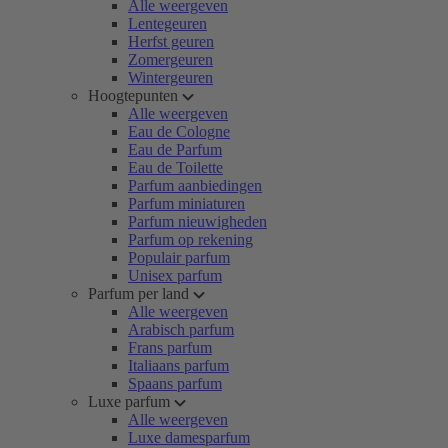
Alle weergeven
Lentegeuren
Herfst geuren
Zomergeuren
Wintergeuren
Hoogtepunten
Alle weergeven
Eau de Cologne
Eau de Parfum
Eau de Toilette
Parfum aanbiedingen
Parfum miniaturen
Parfum nieuwigheden
Parfum op rekening
Populair parfum
Unisex parfum
Parfum per land
Alle weergeven
Arabisch parfum
Frans parfum
Italiaans parfum
Spaans parfum
Luxe parfum
Alle weergeven
Luxe damesparfum