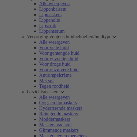
Alle weergeven
Lippenbalsem
Lipmaskers
Lippenolie
Lipscrub
Lippenserum
Verzorging volgens huidbehoeften/huidtype
Alle weergeven
Voor vette huid
Voor gemengde huid
Voor gevoelige huid
Voor droge huid
Voor onzuivere huid
Antirimpelcrème
Met spf
Tegen roodheid
Gezichtsmaskers
Alle weergeven
Oog- en lipmaskers
Hydraterende maskers
Reinigende maskers
Moddermaskers
Maskers van stof
Glimmende maskers
Maskers tegen mee-eters