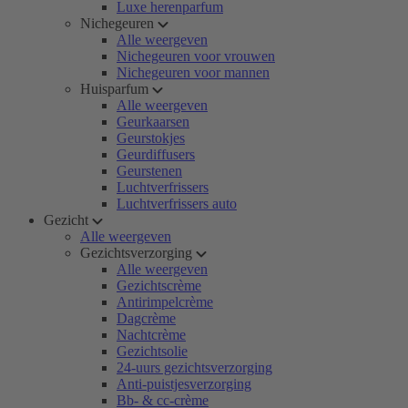
Luxe herenparfum
Nichegeuren
Alle weergeven
Nichegeuren voor vrouwen
Nichegeuren voor mannen
Huisparfum
Alle weergeven
Geurkaarsen
Geurstokjes
Geurdiffusers
Geurstenen
Luchtverfrissers
Luchtverfrissers auto
Gezicht
Alle weergeven
Gezichtsverzorging
Alle weergeven
Gezichtscrème
Antirimpelcrème
Dagcrème
Nachtcrème
Gezichtsolie
24-uurs gezichtsverzorging
Anti-puistjesverzorging
Bb- & cc-crème