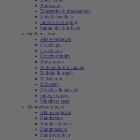
Bodyspray
Etherische & massageolie
Hals & decolleté
Intieme verzorging
Sauna olie & infusie
Body wash
Alle weergeven
Douchegel
Doucheolie
Doucheschuim
Body scrub
Badzout & bruisballen
Badolie & -melk
Badschuim
Blokzeep
Douche- & badsets
Intieme wasgel
Vloeibare zeep
Handverzorging
Alle weergeven
Handcrème
Handdesinfectie
Handmaskers
Hand scrubben