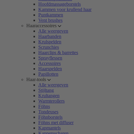
Hoofdmassageborstels
Kammen voor krullend haar
Puntkammen
Vent brushes
Haaraccessoires
Alle weergeven
Haarbanden
Krulspelden
Scrunchies
Haarclips & barrettes
Sprayflessen
Accessoires
Haarspelden
Papillotten
Haar-tools
Alle weergeven
Stijltang
Krultangen
Warmterollers
Föhns
Tondeuses
Föhnborstels
Föhns met diffuser
Kapmantels
Kappersscharen