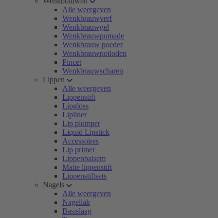
Wenkbrauwen
Alle weergeven
Wenkbrauwverf
Wenkbrauwgel
Wenkbrauwpomade
Wenkbrauw poeder
Wenkbrauwpotloden
Pincet
Wenkbrauwscharen
Lippen
Alle weergeven
Lippenstift
Lipgloss
Lipliner
Lip plumper
Liquid Lipstick
Accessoires
Lip primer
Lippenbalsem
Matte lippenstift
Lippenstiftsets
Nagels
Alle weergeven
Nagellak
Basislaag