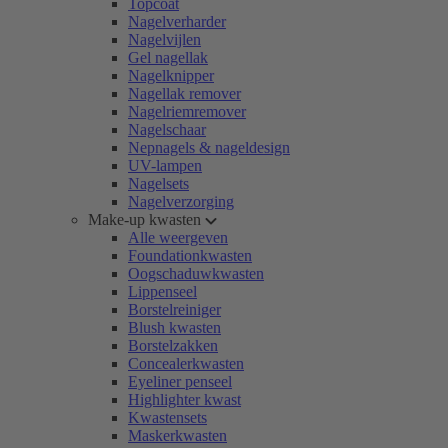
Topcoat
Nagelverharder
Nagelvijlen
Gel nagellak
Nagelknipper
Nagellak remover
Nagelriemremover
Nagelschaar
Nepnagels & nageldesign
UV-lampen
Nagelsets
Nagelverzorging
Make-up kwasten
Alle weergeven
Foundationkwasten
Oogschaduwkwasten
Lippenseel
Borstelreiniger
Blush kwasten
Borstelzakken
Concealerkwasten
Eyeliner penseel
Highlighter kwast
Kwastensets
Maskerkwasten