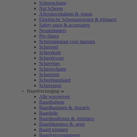
Scheerschuim
Nat Scheren
Aftershavebalsem & -lotion
Elektrische Scheerapparaten & trimmers
Safety razor & accessoires
Neustrimmers
Pre-Shave
Scheerapparaat voor mannen
Scheergel
Scheerkom
Scheerkwast
Scheermes
Scheerschuim
Scheersets
Scheerstandaard
Scheerzeep
Baardverzorging
Alle weergeven
Baardbalsem
Baardkammen & -borstels
Baardolie
Baardtondeuses & -trimmers
Baardshampoo & -zeep
Baard trimmen
Baardverzorgingssets