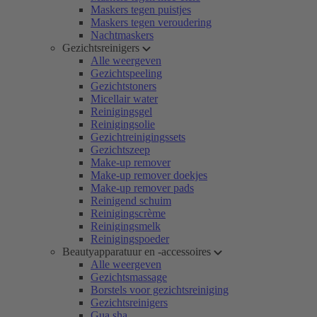
Maskers tegen puistjes
Maskers tegen veroudering
Nachtmaskers
Gezichtsreinigers
Alle weergeven
Gezichtspeeling
Gezichtstoners
Micellair water
Reinigingsgel
Reinigingsolie
Gezichtreinigingssets
Gezichtszeep
Make-up remover
Make-up remover doekjes
Make-up remover pads
Reinigend schuim
Reinigingscrème
Reinigingsmelk
Reinigingspoeder
Beautyapparatuur en -accessoires
Alle weergeven
Gezichtsmassage
Borstels voor gezichtsreiniging
Gezichtsreinigers
Gua sha