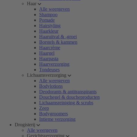
Haar
Alle weergeven
Shampoo
Pomade
Hairstyling
Haarkleur
Haaruitval & -groei
Borstels & kammen
Haarcrème
Haargel
Haarpasta
Haarverzorging
Tondeuses
Lichaamsverzorging
Alle weergeven
Bodylotions
Deodorants & antitranspirants
Douchegel & doucheproducten
Lichaamsreiniging & scrubs
Zeep
Bodygroomers
Intieme verzorging
Drogisterij
Alle weergeven
Gezichtsverzorging