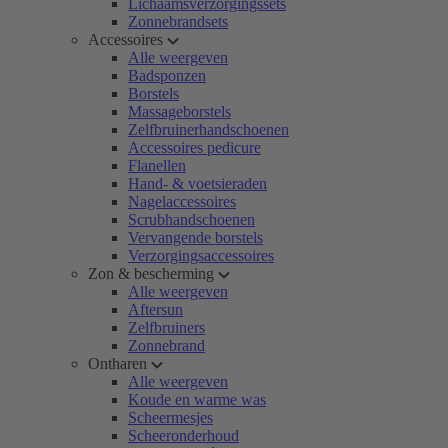
Lichaamsverzorgingssets
Zonnebrandsets
Accessoires
Alle weergeven
Badsponzen
Borstels
Massageborstels
Zelfbruinerhandschoenen
Accessoires pedicure
Flanellen
Hand- & voetsieraden
Nagelaccessoires
Scrubhandschoenen
Vervangende borstels
Verzorgingsaccessoires
Zon & bescherming
Alle weergeven
Aftersun
Zelfbruiners
Zonnebrand
Ontharen
Alle weergeven
Koude en warme was
Scheermesjes
Scheeronderhoud