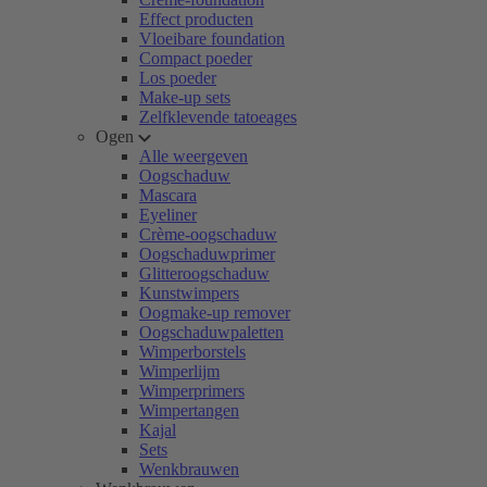
Effect producten
Vloeibare foundation
Compact poeder
Los poeder
Make-up sets
Zelfklevende tatoeages
Ogen
Alle weergeven
Oogschaduw
Mascara
Eyeliner
Crème-oogschaduw
Oogschaduwprimer
Glitteroogschaduw
Kunstwimpers
Oogmake-up remover
Oogschaduwpaletten
Wimperborstels
Wimperlijm
Wimperprimers
Wimpertangen
Kajal
Sets
Wenkbrauwen