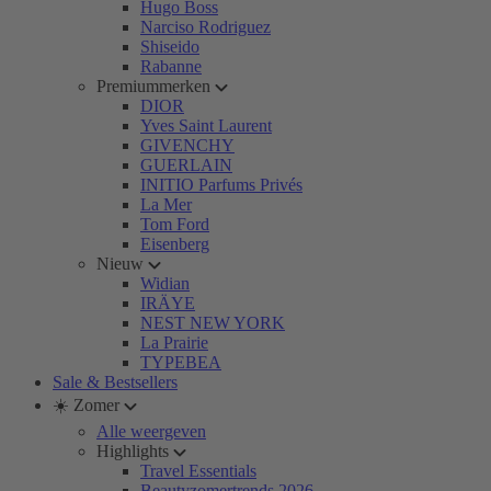
Hugo Boss
Narciso Rodriguez
Shiseido
Rabanne
Premiummerken
DIOR
Yves Saint Laurent
GIVENCHY
GUERLAIN
INITIO Parfums Privés
La Mer
Tom Ford
Eisenberg
Nieuw
Widian
IRÄYE
NEST NEW YORK
La Prairie
TYPEBEA
Sale & Bestsellers
☀️ Zomer
Alle weergeven
Highlights
Travel Essentials
Beautyzomertrends 2026