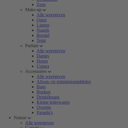
Zeep
Make-up
Alle weergeven
Ogen
Lippen
Nagels
Borstel
Teint
Parfum
Alle weergeven
Dames
Heren
Unisex
Accessoires
Alle weergeven
Afwas- en reinigingsmiddelen
Bags
Boeken
Drinkflessen
Kleine lederwaren
Overige
Paraplu's
Natuur
Alle weergeven
Gezicht