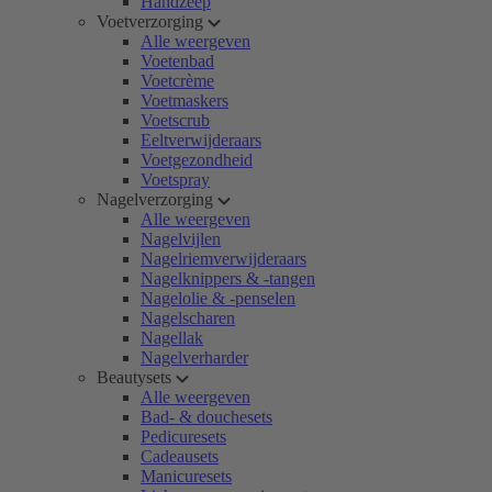
Handzeep
Voetverzorging
Alle weergeven
Voetenbad
Voetcrème
Voetmaskers
Voetscrub
Eeltverwijderaars
Voetgezondheid
Voetspray
Nagelverzorging
Alle weergeven
Nagelvijlen
Nagelriemverwijderaars
Nagelknippers & -tangen
Nagelolie & -penselen
Nagelscharen
Nagellak
Nagelverharder
Beautysets
Alle weergeven
Bad- & douchesets
Pedicuresets
Cadeausets
Manicuresets