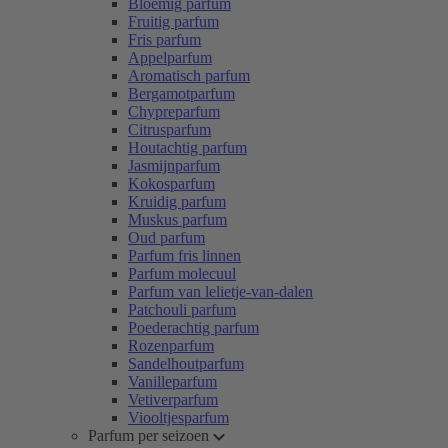
Bloemig parfum
Fruitig parfum
Fris parfum
Appelparfum
Aromatisch parfum
Bergamotparfum
Chypreparfum
Citrusparfum
Houtachtig parfum
Jasmijnparfum
Kokosparfum
Kruidig parfum
Muskus parfum
Oud parfum
Parfum fris linnen
Parfum molecuul
Parfum van lelietje-van-dalen
Patchouli parfum
Poederachtig parfum
Rozenparfum
Sandelhoutparfum
Vanilleparfum
Vetiverparfum
Viooltjesparfum
Parfum per seizoen