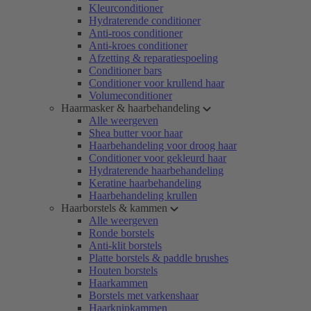
Kleurconditioner
Hydraterende conditioner
Anti-roos conditioner
Anti-kroes conditioner
Afzetting & reparatiespoeling
Conditioner bars
Conditioner voor krullend haar
Volumeconditioner
Haarmasker & haarbehandeling
Alle weergeven
Shea butter voor haar
Haarbehandeling voor droog haar
Conditioner voor gekleurd haar
Hydraterende haarbehandeling
Keratine haarbehandeling
Haarbehandeling krullen
Haarborstels & kammen
Alle weergeven
Ronde borstels
Anti-klit borstels
Platte borstels & paddle brushes
Houten borstels
Haarkammen
Borstels met varkenshaar
Haarknipkammen