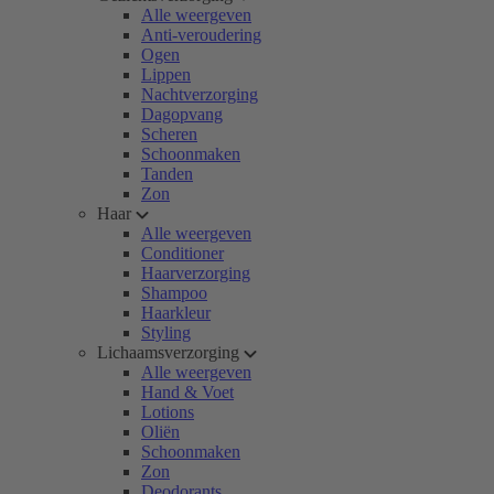
Alle weergeven
Anti-veroudering
Ogen
Lippen
Nachtverzorging
Dagopvang
Scheren
Schoonmaken
Tanden
Zon
Haar
Alle weergeven
Conditioner
Haarverzorging
Shampoo
Haarkleur
Styling
Lichaamsverzorging
Alle weergeven
Hand & Voet
Lotions
Oliën
Schoonmaken
Zon
Deodorants