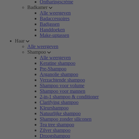
Ontharingscrème
Badkamer
Alle weergeven
Badaccessoires
Badjassen
Handdoeken
Make-uptassen
Haar
Alle weergeven
Shampoo
Alle weergeven
Keratine shampoo
Pre-Shampoo
Arganolie shampoo
Verzachtende shampoo
Shampoo voor volume
Shampoo voor mannen
2-in-1 shampoo & conditioner
Clarifying shampoo
Kleurshampoo
Natuurlijke shampoo
Shampoo zonder siliconen
Tea tree shampoo
Zilver shampoo
Droogshampoo