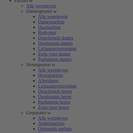
Parfum
Alle weergeven
Damesgeuren
Alle weergeven
Damesparfum
Haarparfum
Bodymist
Douchegels dames
Deodorants dames
Lichaamsverzorging
Zeep voor dames
Parfumsets dames
Herengeuren
Alle weergeven
Herenparfum
Aftershave
Lichaamsverzorging
Douchegels heren
Deodorants heren
Parfumsets heren
Zeep voor heren
Geurnoten
Alle weergeven
Amberparfum
Oriëntaals parfum