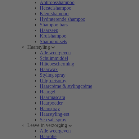
Antiroosshampoo
Herstelshampoo
Kleurshampoo
Hydraterende shampoo
Shampoo bars
Haarzeep
Krulshampoo
Shampoo-sets
Haarstyling
Alle weergeven
Schuimmiddel
Hittebescherming
Haarwax
Styling spray
Uitgroeispray
Haarcrème & stylingcrème
Haargel
Haarmascara
Haarpoeder
Haarspray
Haarstyling-set
Sea salt spray
Leave-in verzorging
Alle weergeven
Haarolie