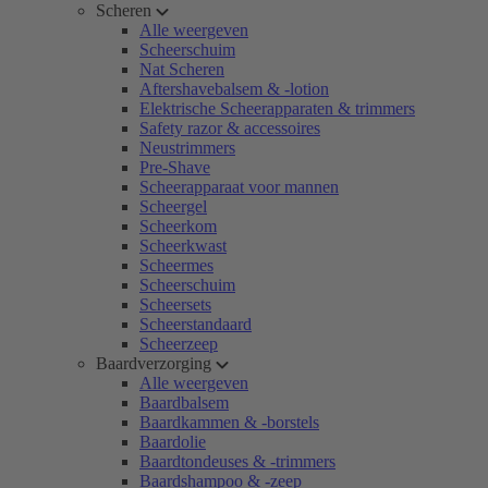
Scheren
Alle weergeven
Scheerschuim
Nat Scheren
Aftershavebalsem & -lotion
Elektrische Scheerapparaten & trimmers
Safety razor & accessoires
Neustrimmers
Pre-Shave
Scheerapparaat voor mannen
Scheergel
Scheerkom
Scheerkwast
Scheermes
Scheerschuim
Scheersets
Scheerstandaard
Scheerzeep
Baardverzorging
Alle weergeven
Baardbalsem
Baardkammen & -borstels
Baardolie
Baardtondeuses & -trimmers
Baardshampoo & -zeep