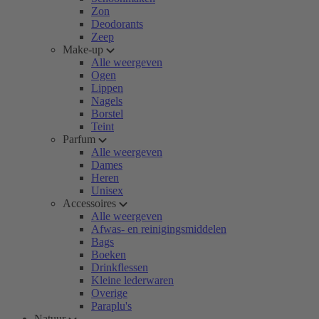
Zon
Deodorants
Zeep
Make-up
Alle weergeven
Ogen
Lippen
Nagels
Borstel
Teint
Parfum
Alle weergeven
Dames
Heren
Unisex
Accessoires
Alle weergeven
Afwas- en reinigingsmiddelen
Bags
Boeken
Drinkflessen
Kleine lederwaren
Overige
Paraplu's
Natuur