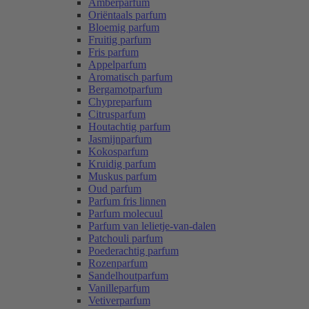
Amberparfum
Oriëntaals parfum
Bloemig parfum
Fruitig parfum
Fris parfum
Appelparfum
Aromatisch parfum
Bergamotparfum
Chypreparfum
Citrusparfum
Houtachtig parfum
Jasmijnparfum
Kokosparfum
Kruidig parfum
Muskus parfum
Oud parfum
Parfum fris linnen
Parfum molecuul
Parfum van lelietje-van-dalen
Patchouli parfum
Poederachtig parfum
Rozenparfum
Sandelhoutparfum
Vanilleparfum
Vetiverparfum