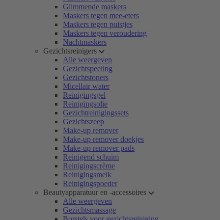
Glimmende maskers
Maskers tegen mee-eters
Maskers tegen puistjes
Maskers tegen veroudering
Nachtmaskers
Gezichtsreinigers
Alle weergeven
Gezichtspeeling
Gezichtstoners
Micellair water
Reinigingsgel
Reinigingsolie
Gezichtreinigingssets
Gezichtszeep
Make-up remover
Make-up remover doekjes
Make-up remover pads
Reinigend schuim
Reinigingscrème
Reinigingsmelk
Reinigingspoeder
Beautyapparatuur en -accessoires
Alle weergeven
Gezichtsmassage
Borstels voor gezichtsreiniging