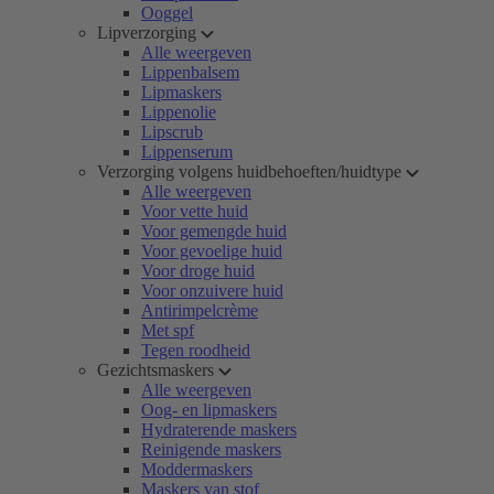
Ooggel
Lipverzorging
Alle weergeven
Lippenbalsem
Lipmaskers
Lippenolie
Lipscrub
Lippenserum
Verzorging volgens huidbehoeften/huidtype
Alle weergeven
Voor vette huid
Voor gemengde huid
Voor gevoelige huid
Voor droge huid
Voor onzuivere huid
Antirimpelcrème
Met spf
Tegen roodheid
Gezichtsmaskers
Alle weergeven
Oog- en lipmaskers
Hydraterende maskers
Reinigende maskers
Moddermaskers
Maskers van stof