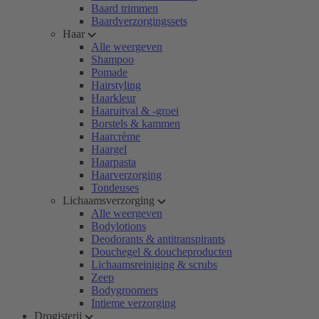
Baard trimmen
Baardverzorgingssets
Haar
Alle weergeven
Shampoo
Pomade
Hairstyling
Haarkleur
Haaruitval & -groei
Borstels & kammen
Haarcrème
Haargel
Haarpasta
Haarverzorging
Tondeuses
Lichaamsverzorging
Alle weergeven
Bodylotions
Deodorants & antitranspirants
Douchegel & doucheproducten
Lichaamsreiniging & scrubs
Zeep
Bodygroomers
Intieme verzorging
Drogisterij