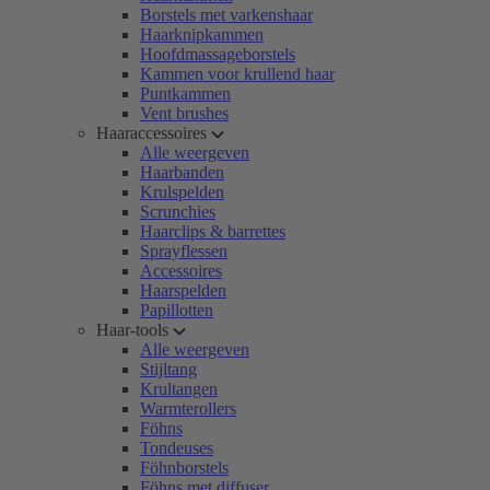
Borstels met varkenshaar
Haarknipkammen
Hoofdmassageborstels
Kammen voor krullend haar
Puntkammen
Vent brushes
Haaraccessoires
Alle weergeven
Haarbanden
Krulspelden
Scrunchies
Haarclips & barrettes
Sprayflessen
Accessoires
Haarspelden
Papillotten
Haar-tools
Alle weergeven
Stijltang
Krultangen
Warmterollers
Föhns
Tondeuses
Föhnborstels
Föhns met diffuser