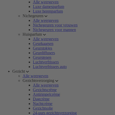
Alle weergeven
Luxe damesparfum
Luxe herenparfum
Nichegeuren
Alle weergeven
Nichegeuren voor vrouwen
Nichegeuren voor mannen
Huisparfum
Alle weergeven
Geurkaarsen
Geurstokjes
Geurdiffusers
Geurstenen
Luchtverfrissers
Luchtverfrissers auto
Gezicht
Alle weergeven
Gezichtsverzorging
Alle weergeven
Gezichtscrème
Antirimpelcrème
Dagcrème
Nachtcrème
Gezichtsolie
24-uurs gezichtsverzorging