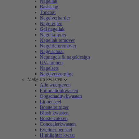
Nagellak
Basislaag
Topcoat
Nagelverharder
Nagelvijlen
Gel nagellak
Nagelknipper
Nagellak remover
Nagelriemremover
Nagelschaar
Nepnagels & nageldesign
UV-lampen
Nagelsets
Nagelverzorging
Make-up kwasten
Alle weergeven
Foundationkwasten
Oogschaduwkwasten
Lippenseel
Borstelreiniger
Blush kwasten
Borstelzakken
Concealerkwasten
Eyeliner penseel
Highlighter kwast