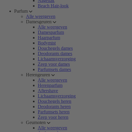
Nagellak
Beach Hair-look
Parfum
Alle weergeven
Damesgeuren
Alle weergeven
Damesparfum
Haarparfum
Bodymist
Douchegels dames
Deodorants dames
Lichaamsverzorging
Zeep voor dames
Parfumsets dames
Herengeuren
Alle weergeven
Herenparfum
Aftershave
Lichaamsverzorging
Douchegels heren
Deodorants heren
Parfumsets heren
Zeep voor heren
Geurnoten
Alle weergeven