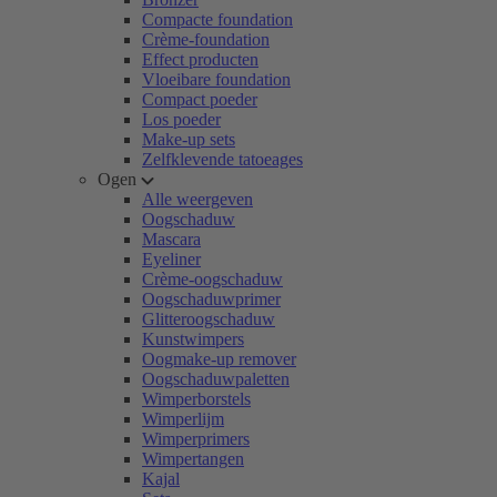
Compacte foundation
Crème-foundation
Effect producten
Vloeibare foundation
Compact poeder
Los poeder
Make-up sets
Zelfklevende tatoeages
Ogen
Alle weergeven
Oogschaduw
Mascara
Eyeliner
Crème-oogschaduw
Oogschaduwprimer
Glitteroogschaduw
Kunstwimpers
Oogmake-up remover
Oogschaduwpaletten
Wimperborstels
Wimperlijm
Wimperprimers
Wimpertangen
Kajal