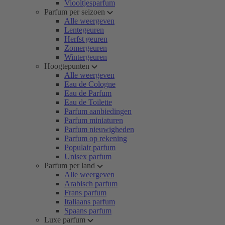
Viooltjesparfum
Parfum per seizoen
Alle weergeven
Lentegeuren
Herfst geuren
Zomergeuren
Wintergeuren
Hoogtepunten
Alle weergeven
Eau de Cologne
Eau de Parfum
Eau de Toilette
Parfum aanbiedingen
Parfum miniaturen
Parfum nieuwigheden
Parfum op rekening
Populair parfum
Unisex parfum
Parfum per land
Alle weergeven
Arabisch parfum
Frans parfum
Italiaans parfum
Spaans parfum
Luxe parfum