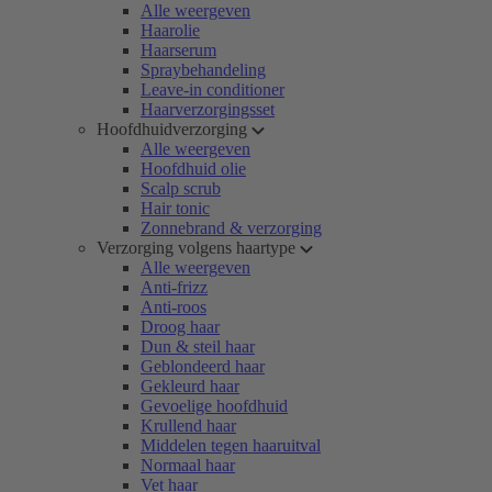
Alle weergeven
Haarolie
Haarserum
Spraybehandeling
Leave-in conditioner
Haarverzorgingsset
Hoofdhuidverzorging
Alle weergeven
Hoofdhuid olie
Scalp scrub
Hair tonic
Zonnebrand & verzorging
Verzorging volgens haartype
Alle weergeven
Anti-frizz
Anti-roos
Droog haar
Dun & steil haar
Geblondeerd haar
Gekleurd haar
Gevoelige hoofdhuid
Krullend haar
Middelen tegen haaruitval
Normaal haar
Vet haar