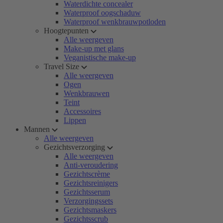
Waterdichte concealer
Waterproof oogschaduw
Waterproof wenkbrauwpotloden
Hoogtepunten
Alle weergeven
Make-up met glans
Veganistische make-up
Travel Size
Alle weergeven
Ogen
Wenkbrauwen
Teint
Accessoires
Lippen
Mannen
Alle weergeven
Gezichtsverzorging
Alle weergeven
Anti-veroudering
Gezichtscrème
Gezichtsreinigers
Gezichtsserum
Verzorgingssets
Gezichtsmaskers
Gezichtsscrub