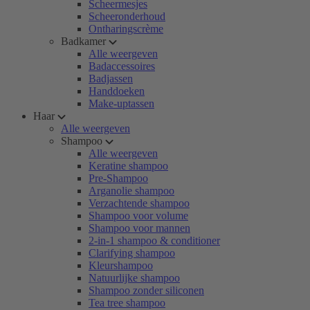
Scheermesjes
Scheeronderhoud
Ontharingscrème
Badkamer
Alle weergeven
Badaccessoires
Badjassen
Handdoeken
Make-uptassen
Haar
Alle weergeven
Shampoo
Alle weergeven
Keratine shampoo
Pre-Shampoo
Arganolie shampoo
Verzachtende shampoo
Shampoo voor volume
Shampoo voor mannen
2-in-1 shampoo & conditioner
Clarifying shampoo
Kleurshampoo
Natuurlijke shampoo
Shampoo zonder siliconen
Tea tree shampoo