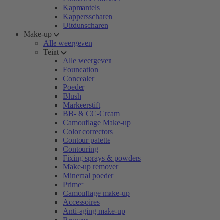
Kapmantels
Kappersscharen
Uitdunscharen
Make-up
Alle weergeven
Teint
Alle weergeven
Foundation
Concealer
Poeder
Blush
Markeerstift
BB- & CC-Cream
Camouflage Make-up
Color correctors
Contour palette
Contouring
Fixing sprays & powders
Make-up remover
Mineraal poeder
Primer
Camouflage make-up
Accessoires
Anti-aging make-up
Bronzer