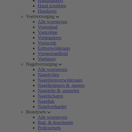
Handmaskers
Hand scrubben
Handzeep
Voetverzorging
Alle weergeven
Voetenbad
Voetcrème
Voetmaskers
Voetscrub
Eeltverwijderaars
Voetgezondheid
Voetspray
Nagelverzorging
Alle weergeven
Nagelvijlen
Nagelriemverwijderaars
Nagelknippers & -tangen
Nagelolie & -penselen
Nagelscharen
Nagellak
Nagelverharder
Beautysets
Alle weergeven
Bad- & douchesets
Pedicuresets