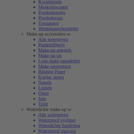
Kwastensets
Maskerkwasten
Poederdonsjes
Poederkwast
Toepassers
Wenkbrauwborsteltje
Make-up accessoires
Alle weergeven
Puntenslijpers
Make-up spiegels
Make-up tas
Lege make-uppaletten
Make-upsponzen
Blotting Paper
Konjac spons
Nagels
Lippen
Ogen
Sets
Teint
Waterdichte make-up
Alle weergeven
Waterproof eyeliner
Waterdichte fundering
Waterproof mascara