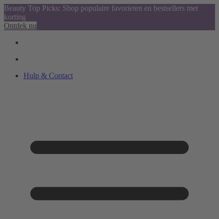
Beauty Top Picks: Shop populaire favorieten en bestsellers met
korting
Ontdek nu
Hulp & Contact