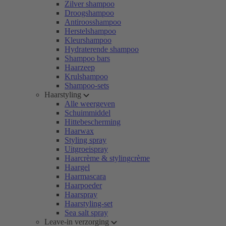
Zilver shampoo
Droogshampoo
Antiroosshampoo
Herstelshampoo
Kleurshampoo
Hydraterende shampoo
Shampoo bars
Haarzeep
Krulshampoo
Shampoo-sets
Haarstyling
Alle weergeven
Schuimmiddel
Hittebescherming
Haarwax
Styling spray
Uitgroeispray
Haarcrème & stylingcrème
Haargel
Haarmascara
Haarpoeder
Haarspray
Haarstyling-set
Sea salt spray
Leave-in verzorging