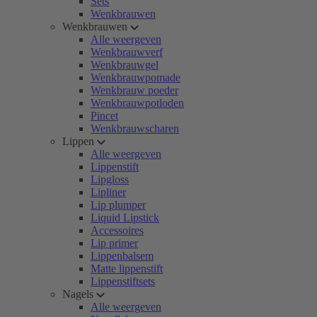
Sets
Wenkbrauwen
Wenkbrauwen
Alle weergeven
Wenkbrauwverf
Wenkbrauwgel
Wenkbrauwpomade
Wenkbrauw poeder
Wenkbrauwpotloden
Pincet
Wenkbrauwscharen
Lippen
Alle weergeven
Lippenstift
Lipgloss
Lipliner
Lip plumper
Liquid Lipstick
Accessoires
Lip primer
Lippenbalsem
Matte lippenstift
Lippenstiftsets
Nagels
Alle weergeven