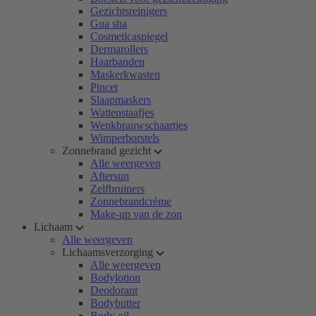
Gezichtsreinigers
Gua sha
Cosmeticaspiegel
Dermarollers
Haarbanden
Maskerkwasten
Pincet
Slaapmaskers
Wattenstaafjes
Wenkbrauwschaartjes
Wimperborstels
Zonnebrand gezicht
Alle weergeven
Aftersun
Zelfbruiners
Zonnebrandcrème
Make-up van de zon
Lichaam
Alle weergeven
Lichaamsverzorging
Alle weergeven
Bodylotion
Deodorant
Bodybutter
Body oil