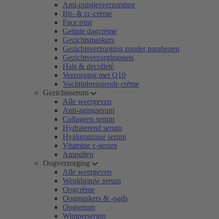
Anti-puistjesverzorging
Bb- & cc-crème
Face mist
Getinte dagcrème
Gezichtsmaskers
Gezichtsverzorging zonder parabenen
Gezichtverzorgingssets
Hals & decolleté
Verzorging met Q10
Vochtinbrengende crème
Gezichtsserum
Alle weergeven
Anti-agingserum
Collageen serum
Hydraterend serum
Hyaluronzuur serum
Vitamine c-serum
Ampullen
Oogverzorging
Alle weergeven
Wenkbrauw serum
Oogcrème
Oogmaskers & -pads
Oogserum
Wimperserum