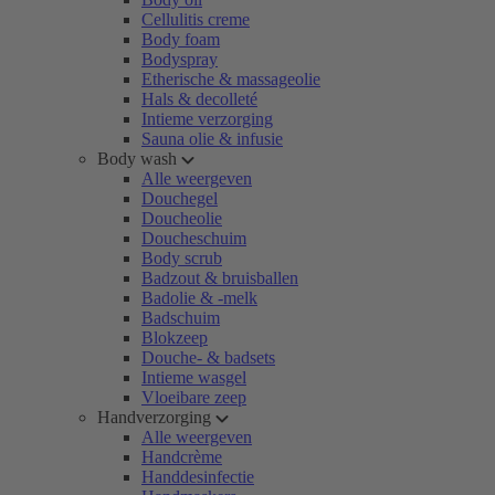
Cellulitis creme
Body foam
Bodyspray
Etherische & massageolie
Hals & decolleté
Intieme verzorging
Sauna olie & infusie
Body wash
Alle weergeven
Douchegel
Doucheolie
Doucheschuim
Body scrub
Badzout & bruisballen
Badolie & -melk
Badschuim
Blokzeep
Douche- & badsets
Intieme wasgel
Vloeibare zeep
Handverzorging
Alle weergeven
Handcrème
Handdesinfectie