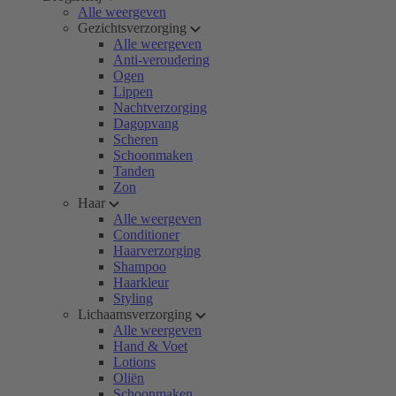
Alle weergeven
Gezichtsverzorging
Alle weergeven
Anti-veroudering
Ogen
Lippen
Nachtverzorging
Dagopvang
Scheren
Schoonmaken
Tanden
Zon
Haar
Alle weergeven
Conditioner
Haarverzorging
Shampoo
Haarkleur
Styling
Lichaamsverzorging
Alle weergeven
Hand & Voet
Lotions
Oliën
Schoonmaken