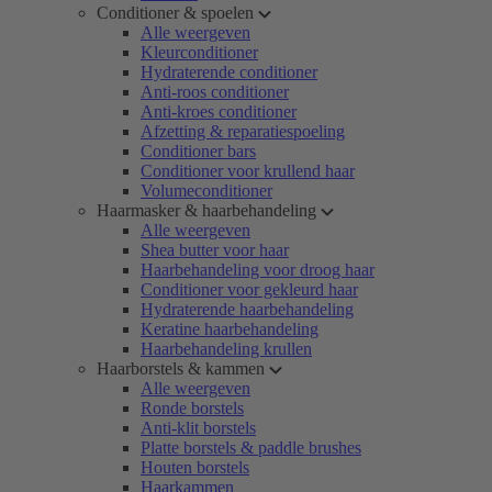
Conditioner & spoelen
Alle weergeven
Kleurconditioner
Hydraterende conditioner
Anti-roos conditioner
Anti-kroes conditioner
Afzetting & reparatiespoeling
Conditioner bars
Conditioner voor krullend haar
Volumeconditioner
Haarmasker & haarbehandeling
Alle weergeven
Shea butter voor haar
Haarbehandeling voor droog haar
Conditioner voor gekleurd haar
Hydraterende haarbehandeling
Keratine haarbehandeling
Haarbehandeling krullen
Haarborstels & kammen
Alle weergeven
Ronde borstels
Anti-klit borstels
Platte borstels & paddle brushes
Houten borstels
Haarkammen