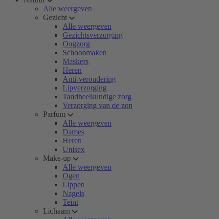
Alle weergeven
Gezicht
Alle weergeven
Gezichtsverzorging
Oogzorg
Schoonmaken
Maskers
Heren
Anti-veroudering
Lipverzorging
Tandheelkundige zorg
Verzorging van de zon
Parfum
Alle weergeven
Dames
Heren
Unisex
Make-up
Alle weergeven
Ogen
Lippen
Nagels
Teint
Lichaam