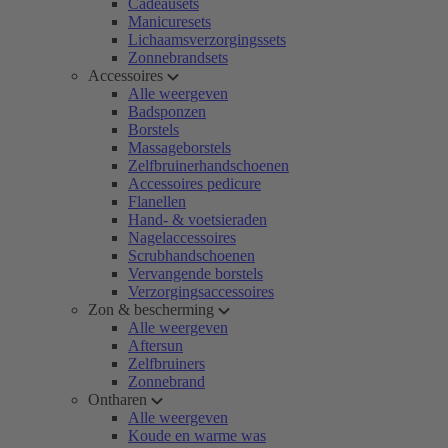
Cadeausets
Manicuresets
Lichaamsverzorgingssets
Zonnebrandsets
Accessoires
Alle weergeven
Badsponzen
Borstels
Massageborstels
Zelfbruinerhandschoenen
Accessoires pedicure
Flanellen
Hand- & voetsieraden
Nagelaccessoires
Scrubhandschoenen
Vervangende borstels
Verzorgingsaccessoires
Zon & bescherming
Alle weergeven
Aftersun
Zelfbruiners
Zonnebrand
Ontharen
Alle weergeven
Koude en warme was