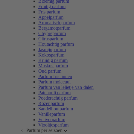
Bloemig parfum
Fruitig parfum
Fris parfum
Appelparfum
Aromatisch parfum
Bergamotparfum
Chypreparfum
Citrusparfum
Houtachtig parfum
Jasmijnparfum
Kokosparfum
Kruidig parfum
Muskus parfum
Oud parfum
Parfum fris linnen
Parfum molecuul
Parfum van lelietje-van-dalen
Patchouli parfum
Poederachtig parfum
Rozenparfum
Sandelhoutparfum
Vanilleparfum
Vetiverparfum
Viooltjesparfum
Parfum per seizoen