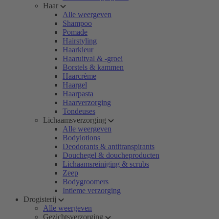
Haar
Alle weergeven
Shampoo
Pomade
Hairstyling
Haarkleur
Haaruitval & -groei
Borstels & kammen
Haarcrème
Haargel
Haarpasta
Haarverzorging
Tondeuses
Lichaamsverzorging
Alle weergeven
Bodylotions
Deodorants & antitranspirants
Douchegel & doucheproducten
Lichaamsreiniging & scrubs
Zeep
Bodygroomers
Intieme verzorging
Drogisterij
Alle weergeven
Gezichtsverzorging