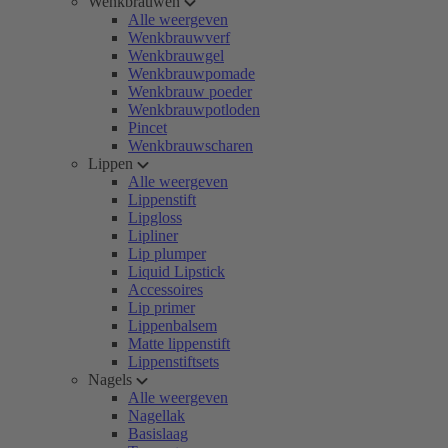
Wenkbrauwen
Alle weergeven
Wenkbrauwverf
Wenkbrauwgel
Wenkbrauwpomade
Wenkbrauw poeder
Wenkbrauwpotloden
Pincet
Wenkbrauwscharen
Lippen
Alle weergeven
Lippenstift
Lipgloss
Lipliner
Lip plumper
Liquid Lipstick
Accessoires
Lip primer
Lippenbalsem
Matte lippenstift
Lippenstiftsets
Nagels
Alle weergeven
Nagellak
Basislaag