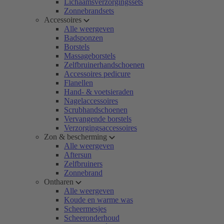
Lichaamsverzorgingssets
Zonnebrandsets
Accessoires
Alle weergeven
Badsponzen
Borstels
Massageborstels
Zelfbruinerhandschoenen
Accessoires pedicure
Flanellen
Hand- & voetsieraden
Nagelaccessoires
Scrubhandschoenen
Vervangende borstels
Verzorgingsaccessoires
Zon & bescherming
Alle weergeven
Aftersun
Zelfbruiners
Zonnebrand
Ontharen
Alle weergeven
Koude en warme was
Scheermesjes
Scheeronderhoud