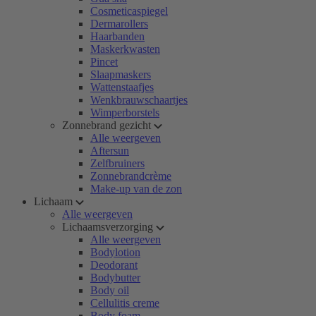
Cosmeticaspiegel
Dermarollers
Haarbanden
Maskerkwasten
Pincet
Slaapmaskers
Wattenstaafjes
Wenkbrauwschaartjes
Wimperborstels
Zonnebrand gezicht
Alle weergeven
Aftersun
Zelfbruiners
Zonnebrandcrème
Make-up van de zon
Lichaam
Alle weergeven
Lichaamsverzorging
Alle weergeven
Bodylotion
Deodorant
Bodybutter
Body oil
Cellulitis creme
Body foam