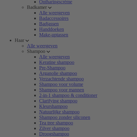
Ontharingscrème
Badkamer
Alle weergeven
Badaccessoires
Badjassen
Handdoeken
Make-uptassen
Haar
Alle weergeven
Shampoo
Alle weergeven
Keratine shampoo
Pre-Shampoo
Arganolie shampoo
Verzachtende shampoo
Shampoo voor volume
Shampoo voor mannen
2-in-1 shampoo & conditioner
Clarifying shampoo
Kleurshampoo
Natuurlijke shampoo
Shampoo zonder siliconen
Tea tree shampoo
Zilver shampoo
Droogshampoo