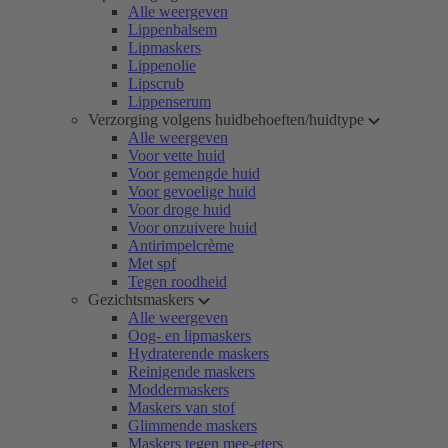
Alle weergeven
Lippenbalsem
Lipmaskers
Lippenolie
Lipscrub
Lippenserum
Verzorging volgens huidbehoeften/huidtype
Alle weergeven
Voor vette huid
Voor gemengde huid
Voor gevoelige huid
Voor droge huid
Voor onzuivere huid
Antirimpelcrème
Met spf
Tegen roodheid
Gezichtsmaskers
Alle weergeven
Oog- en lipmaskers
Hydraterende maskers
Reinigende maskers
Moddermaskers
Maskers van stof
Glimmende maskers
Maskers tegen mee-eters