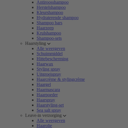
Antiroosshampoo
Herstelshampoo
Kleurshampoo
Hydraterende shampoo
Shampoo bars
Haarzeep
Krulshampoo
Shampoo-sets
Haarstyling
Alle weergeven
Schuimmiddel
Hittebescherming
Haarwax
Styling spray
Uitgroeispray
Haarcrème & stylingcrème
Haargel
Haarmascara
Haarpoeder
Haarspray
Haarstyling-set
Sea salt spray
Leave-in verzorging
Alle weergeven
Haarolie