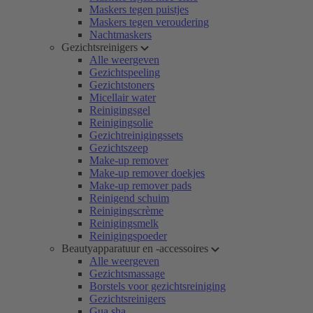
Maskers tegen puistjes
Maskers tegen veroudering
Nachtmaskers
Gezichtsreinigers
Alle weergeven
Gezichtspeeling
Gezichtstoners
Micellair water
Reinigingsgel
Reinigingsolie
Gezichtreinigingssets
Gezichtszeep
Make-up remover
Make-up remover doekjes
Make-up remover pads
Reinigend schuim
Reinigingscrème
Reinigingsmelk
Reinigingspoeder
Beautyapparatuur en -accessoires
Alle weergeven
Gezichtsmassage
Borstels voor gezichtsreiniging
Gezichtsreinigers
Gua sha