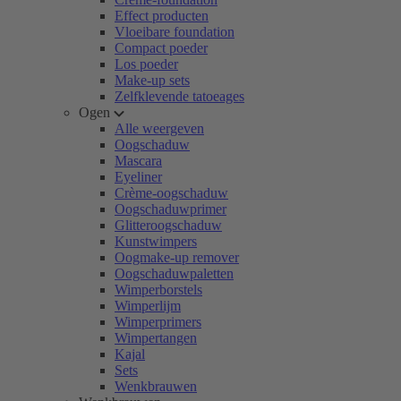
Effect producten
Vloeibare foundation
Compact poeder
Los poeder
Make-up sets
Zelfklevende tatoeages
Ogen
Alle weergeven
Oogschaduw
Mascara
Eyeliner
Crème-oogschaduw
Oogschaduwprimer
Glitteroogschaduw
Kunstwimpers
Oogmake-up remover
Oogschaduwpaletten
Wimperborstels
Wimperlijm
Wimperprimers
Wimpertangen
Kajal
Sets
Wenkbrauwen