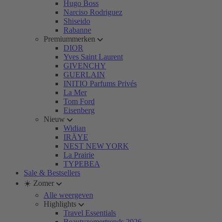
Hugo Boss
Narciso Rodriguez
Shiseido
Rabanne
Premiummerken
DIOR
Yves Saint Laurent
GIVENCHY
GUERLAIN
INITIO Parfums Privés
La Mer
Tom Ford
Eisenberg
Nieuw
Widian
IRÄYE
NEST NEW YORK
La Prairie
TYPEBEA
Sale & Bestsellers
☀️ Zomer
Alle weergeven
Highlights
Travel Essentials
Beautyzomertrends 2026