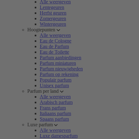
Alle weergeven
Lentegeuren
Herfst geuren
Zomergeuren
Wintergeuren
Hoogtepunten
Alle weergeven
Eau de Cologne
Eau de Parfum
Eau de Toilette
Parfum aanbiedingen
Parfum miniaturen
Parfum nieuwigheden
Parfum op rekening
Populair parfum
Unisex parfum
Parfum per land
Alle weergeven
Arabisch parfum
Frans parfum
Italiaans parfum
Spaans parfum
Luxe parfum
Alle weergeven
Luxe damesparfum