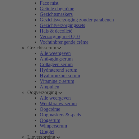
Face mist
Getinte dagcrème
Gezichtsmaskers
Gezichtsverzorging zonder parabenen
Gezichtverzorgingssets
Hals & decolleté
Verzorging met Q10
Vochtinbrengende crème
Gezichtsserum
Alle weergeven
Anti-agingserum
Collageen serum
Hydraterend serum
Hyaluronzuur serum
Vitamine c-serum
Ampullen
Oogverzorging
Alle weergeven
Wenkbrauw serum
Oogcrème
Oogmaskers & -pads
Oogserum
Wimperserum
Ooggel
Lipverzorging