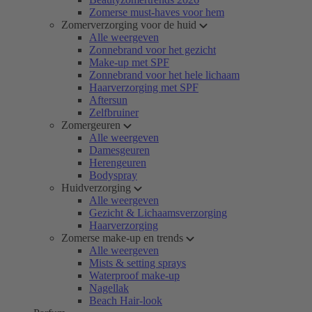
Zomerse must-haves voor hem
Zomerverzorging voor de huid
Alle weergeven
Zonnebrand voor het gezicht
Make-up met SPF
Zonnebrand voor het hele lichaam
Haarverzorging met SPF
Aftersun
Zelfbruiner
Zomergeuren
Alle weergeven
Damesgeuren
Herengeuren
Bodyspray
Huidverzorging
Alle weergeven
Gezicht & Lichaamsverzorging
Haarverzorging
Zomerse make-up en trends
Alle weergeven
Mists & setting sprays
Waterproof make-up
Nagellak
Beach Hair-look