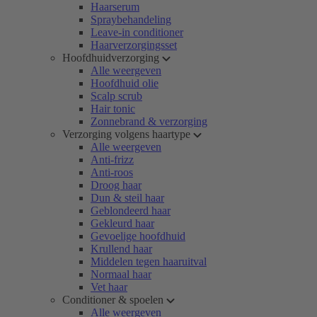
Haarserum
Spraybehandeling
Leave-in conditioner
Haarverzorgingsset
Hoofdhuidverzorging
Alle weergeven
Hoofdhuid olie
Scalp scrub
Hair tonic
Zonnebrand & verzorging
Verzorging volgens haartype
Alle weergeven
Anti-frizz
Anti-roos
Droog haar
Dun & steil haar
Geblondeerd haar
Gekleurd haar
Gevoelige hoofdhuid
Krullend haar
Middelen tegen haaruitval
Normaal haar
Vet haar
Conditioner & spoelen
Alle weergeven