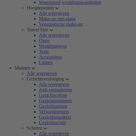
Waterproof wenkbrauwpotloden
Hoogtepunten
Alle weergeven
Make-up met glans
Veganistische make-up
Travel Size
Alle weergeven
Ogen
Wenkbrauwen
Teint
Accessoires
Lippen
Mannen
Alle weergeven
Gezichtsverzorging
Alle weergeven
Anti-veroudering
Gezichtscrème
Gezichtsreinigers
Gezichtsserum
Verzorgingssets
Gezichtsmaskers
Gezichtsscrub
Scheren
Alle weergeven