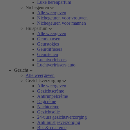
Luxe herenparfum
Nichegeuren
Alle weergeven
Nichegeuren voor vrouwen
Nichegeuren voor mannen
Huisparfum
Alle weergeven
Geurkaarsen
Geurstokjes
Geurdiffusers
Geurstenen
Luchtverfrissers
Luchtverfrissers auto
Gezicht
Alle weergeven
Gezichtsverzorging
Alle weergeven
Gezichtscrème
Antirimpelcrème
Dagcrème
Nachtcrème
Gezichtsolie
24-uurs gezichtsverzorging
Anti-puistjesverzorging
Bb- & cc-crème