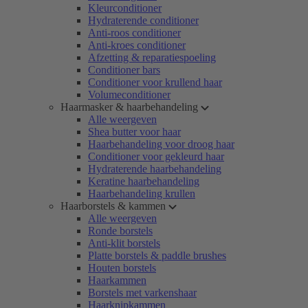
Kleurconditioner
Hydraterende conditioner
Anti-roos conditioner
Anti-kroes conditioner
Afzetting & reparatiespoeling
Conditioner bars
Conditioner voor krullend haar
Volumeconditioner
Haarmasker & haarbehandeling
Alle weergeven
Shea butter voor haar
Haarbehandeling voor droog haar
Conditioner voor gekleurd haar
Hydraterende haarbehandeling
Keratine haarbehandeling
Haarbehandeling krullen
Haarborstels & kammen
Alle weergeven
Ronde borstels
Anti-klit borstels
Platte borstels & paddle brushes
Houten borstels
Haarkammen
Borstels met varkenshaar
Haarknipkammen