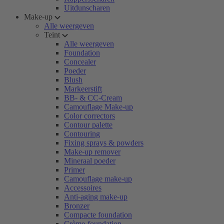
Uitdunscharen
Make-up
Alle weergeven
Teint
Alle weergeven
Foundation
Concealer
Poeder
Blush
Markeerstift
BB- & CC-Cream
Camouflage Make-up
Color correctors
Contour palette
Contouring
Fixing sprays & powders
Make-up remover
Mineraal poeder
Primer
Camouflage make-up
Accessoires
Anti-aging make-up
Bronzer
Compacte foundation
Crème-foundation