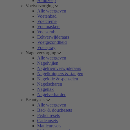
Handzeep
Voetverzorging
Alle weergeven
Voetenbad
Voetcrème
Voetmaskers
Voetscrub
Eeltverwijderaars
Voetgezondheid
Voetspray
Nagelverzorging
Alle weergeven
Nagelvijlen
Nagelriemverwijderaars
Nagelknippers & -tangen
Nagelolie & -penselen
Nagelscharen
Nagellak
Nagelverharder
Beautysets
Alle weergeven
Bad- & douchesets
Pedicuresets
Cadeausets
Manicuresets