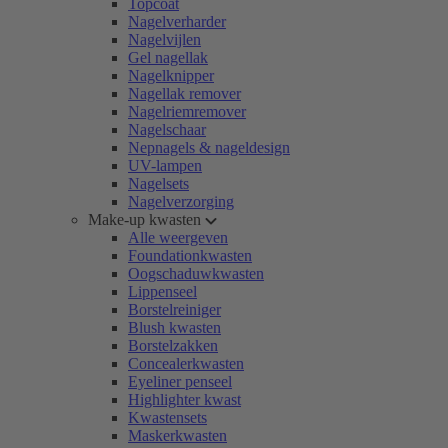
Topcoat
Nagelverharder
Nagelvijlen
Gel nagellak
Nagelknipper
Nagellak remover
Nagelriemremover
Nagelschaar
Nepnagels & nageldesign
UV-lampen
Nagelsets
Nagelverzorging
Make-up kwasten
Alle weergeven
Foundationkwasten
Oogschaduwkwasten
Lippenseel
Borstelreiniger
Blush kwasten
Borstelzakken
Concealerkwasten
Eyeliner penseel
Highlighter kwast
Kwastensets
Maskerkwasten