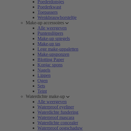
Poederdonsjes
Poederkwast
Toepassers
Wenkbrauwborsteltje
Make-up accessoires
Alle weergeven
Puntenslijpers
Make-up spiegels
Make-up tas
Lege make-uppaletten
Make-upsponzen
Blotting Paper
Konjac spons
Nagels
Lippen
Ogen
Sets
Teint
Waterdichte make-up
Alle weergeven
Waterproof eyeliner
Waterdichte fundering
Waterproof mascara
Waterdichte concealer
Waterproof oogschaduw