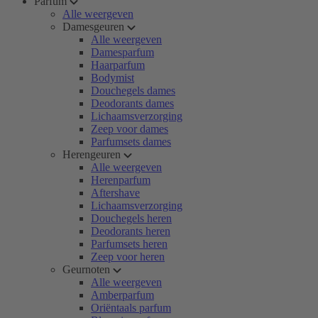
Parfum
Alle weergeven
Damesgeuren
Alle weergeven
Damesparfum
Haarparfum
Bodymist
Douchegels dames
Deodorants dames
Lichaamsverzorging
Zeep voor dames
Parfumsets dames
Herengeuren
Alle weergeven
Herenparfum
Aftershave
Lichaamsverzorging
Douchegels heren
Deodorants heren
Parfumsets heren
Zeep voor heren
Geurnoten
Alle weergeven
Amberparfum
Oriëntaals parfum