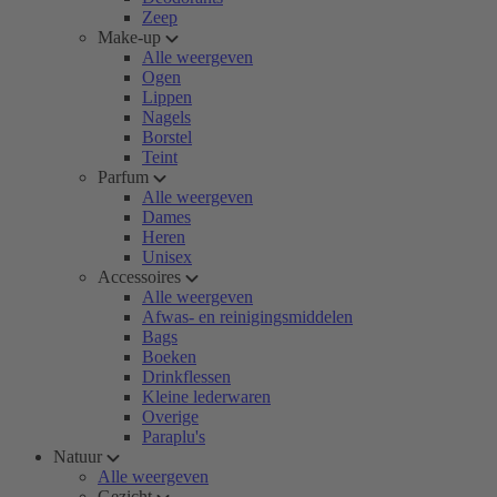
Zeep
Make-up
Alle weergeven
Ogen
Lippen
Nagels
Borstel
Teint
Parfum
Alle weergeven
Dames
Heren
Unisex
Accessoires
Alle weergeven
Afwas- en reinigingsmiddelen
Bags
Boeken
Drinkflessen
Kleine lederwaren
Overige
Paraplu's
Natuur
Alle weergeven
Gezicht