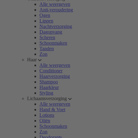
Alle weergeven
Anti-veroudering
Ogen
Lippen
Nachtverzorging
Dagopvang
Scheren
Schoonmaken
Tanden
Zon
Haar
Alle weergeven
Conditioner
Haarverzorging
Shampoo
Haarkleur
Styling
Lichaamsverzorging
Alle weergeven
Hand & Voet
Lotions
Oliën
Schoonmaken
Zon
Deodorants