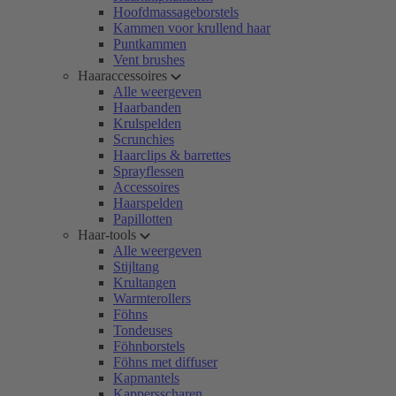
Hoofdmassageborstels
Kammen voor krullend haar
Puntkammen
Vent brushes
Haaraccessoires
Alle weergeven
Haarbanden
Krulspelden
Scrunchies
Haarclips & barrettes
Sprayflessen
Accessoires
Haarspelden
Papillotten
Haar-tools
Alle weergeven
Stijltang
Krultangen
Warmterollers
Föhns
Tondeuses
Föhnborstels
Föhns met diffuser
Kapmantels
Kappersscharen