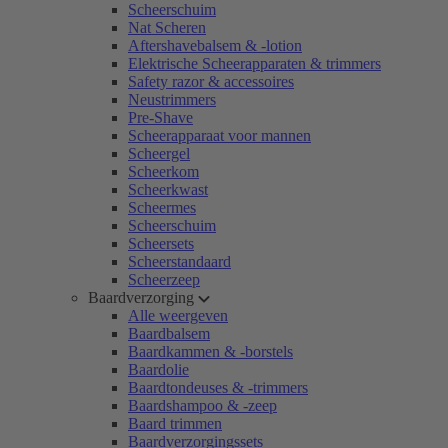
Scheerschuim
Nat Scheren
Aftershavebalsem & -lotion
Elektrische Scheerapparaten & trimmers
Safety razor & accessoires
Neustrimmers
Pre-Shave
Scheerapparaat voor mannen
Scheergel
Scheerkom
Scheerkwast
Scheermes
Scheerschuim
Scheersets
Scheerstandaard
Scheerzeep
Baardverzorging
Alle weergeven
Baardbalsem
Baardkammen & -borstels
Baardolie
Baardtondeuses & -trimmers
Baardshampoo & -zeep
Baard trimmen
Baardverzorgingssets