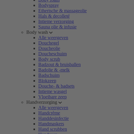
Bodyspray
Etherische & massageolie
Hals & decolleté
Intieme verzorging
Sauna olie & infusie
Body wash
Alle weergeven
Douchegel
Doucheolie
Doucheschuim
Body scrub
Badzout & bruisballen
Badolie & -melk
Badschuim
Blokzeep
Douche- & badsets
Intieme wasgel
Vloeibare zeep
Handverzorging
Alle weergeven
Handcrème
Handdesinfectie
Handmaskers
Hand scrubben