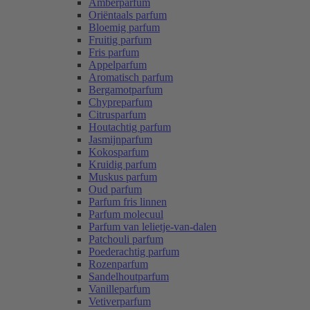
Amberparfum
Oriëntaals parfum
Bloemig parfum
Fruitig parfum
Fris parfum
Appelparfum
Aromatisch parfum
Bergamotparfum
Chypreparfum
Citrusparfum
Houtachtig parfum
Jasmijnparfum
Kokosparfum
Kruidig parfum
Muskus parfum
Oud parfum
Parfum fris linnen
Parfum molecuul
Parfum van lelietje-van-dalen
Patchouli parfum
Poederachtig parfum
Rozenparfum
Sandelhoutparfum
Vanilleparfum
Vetiverparfum