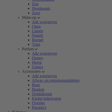
Zon
Deodorants
Zeep
Make-up
Alle weergeven
Ogen
Lippen
Nagels
Borstel
Teint
Parfum
Alle weergeven
Dames
Heren
Unisex
Accessoires
Alle weergeven
Afwas- en reinigingsmiddelen
Bags
Boeken
Drinkflessen
Kleine lederwaren
Overige
Paraplu's
Natuur