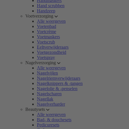
Handmaskers
Hand scrubben
Handzeep
Voetverzorging
Alle weergeven
Voetenbad
Voetcrème
Voetmaskers
Voetscrub
Eeltverwijderaars
Voetgezondheid
Voetspray
Nagelverzorging
Alle weergeven
Nagelvijlen
Nagelriemverwijderaars
Nagelknippers & -tangen
Nagelolie & -penselen
Nagelscharen
Nagellak
Nagelverharder
Beautysets
Alle weergeven
Bad- & douchesets
Pedicuresets