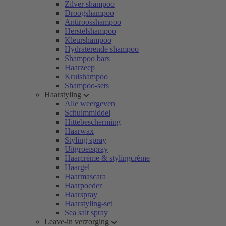
Zilver shampoo
Droogshampoo
Antiroosshampoo
Herstelshampoo
Kleurshampoo
Hydraterende shampoo
Shampoo bars
Haarzeep
Krulshampoo
Shampoo-sets
Haarstyling
Alle weergeven
Schuimmiddel
Hittebescherming
Haarwax
Styling spray
Uitgroeispray
Haarcrème & stylingcrème
Haargel
Haarmascara
Haarpoeder
Haarspray
Haarstyling-set
Sea salt spray
Leave-in verzorging