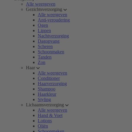
Alle weergeven
Gezichtsverzorging
Alle weergeven
Anti-veroudering
Ogen
Lippen
Nachtverzorging
Dagopvang
Scheren
Schoonmaken
Tanden
Zon
Haar
Alle weergeven
Conditioner
Haarverzorging
Shampoo
Haarkleur
Styling
Lichaamsverzorging
Alle weergeven
Hand & Voet
Lotions
Oliën
Schoonmaken