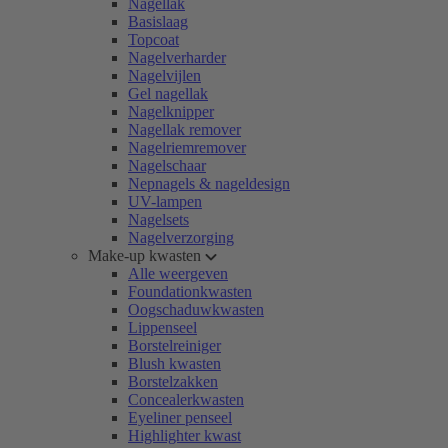
Nagellak
Basislaag
Topcoat
Nagelverharder
Nagelvijlen
Gel nagellak
Nagelknipper
Nagellak remover
Nagelriemremover
Nagelschaar
Nepnagels & nageldesign
UV-lampen
Nagelsets
Nagelverzorging
Make-up kwasten
Alle weergeven
Foundationkwasten
Oogschaduwkwasten
Lippenseel
Borstelreiniger
Blush kwasten
Borstelzakken
Concealerkwasten
Eyeliner penseel
Highlighter kwast