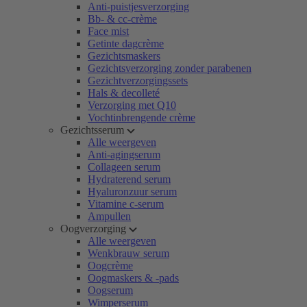
Anti-puistjesverzorging
Bb- & cc-crème
Face mist
Getinte dagcrème
Gezichtsmaskers
Gezichtsverzorging zonder parabenen
Gezichtverzorgingssets
Hals & decolleté
Verzorging met Q10
Vochtinbrengende crème
Gezichtsserum
Alle weergeven
Anti-agingserum
Collageen serum
Hydraterend serum
Hyaluronzuur serum
Vitamine c-serum
Ampullen
Oogverzorging
Alle weergeven
Wenkbrauw serum
Oogcrème
Oogmaskers & -pads
Oogserum
Wimperserum