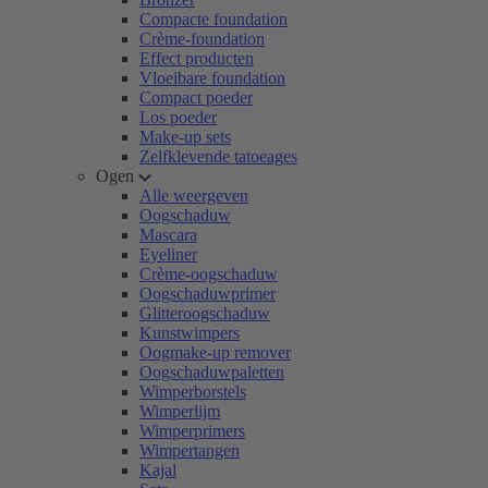
Compacte foundation
Crème-foundation
Effect producten
Vloeibare foundation
Compact poeder
Los poeder
Make-up sets
Zelfklevende tatoeages
Ogen
Alle weergeven
Oogschaduw
Mascara
Eyeliner
Crème-oogschaduw
Oogschaduwprimer
Glitteroogschaduw
Kunstwimpers
Oogmake-up remover
Oogschaduwpaletten
Wimperborstels
Wimperlijm
Wimperprimers
Wimpertangen
Kajal