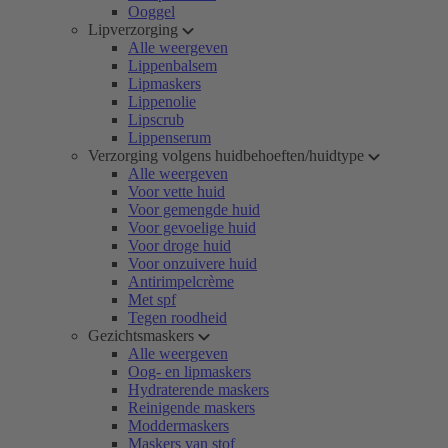
Ooggel
Lipverzorging
Alle weergeven
Lippenbalsem
Lipmaskers
Lippenolie
Lipscrub
Lippenserum
Verzorging volgens huidbehoeften/huidtype
Alle weergeven
Voor vette huid
Voor gemengde huid
Voor gevoelige huid
Voor droge huid
Voor onzuivere huid
Antirimpelcrème
Met spf
Tegen roodheid
Gezichtsmaskers
Alle weergeven
Oog- en lipmaskers
Hydraterende maskers
Reinigende maskers
Moddermaskers
Maskers van stof