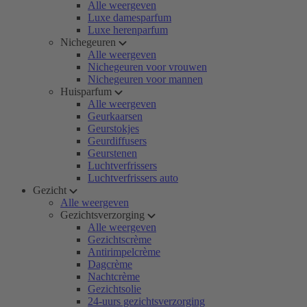
Alle weergeven
Luxe damesparfum
Luxe herenparfum
Nichegeuren
Alle weergeven
Nichegeuren voor vrouwen
Nichegeuren voor mannen
Huisparfum
Alle weergeven
Geurkaarsen
Geurstokjes
Geurdiffusers
Geurstenen
Luchtverfrissers
Luchtverfrissers auto
Gezicht
Alle weergeven
Gezichtsverzorging
Alle weergeven
Gezichtscrème
Antirimpelcrème
Dagcrème
Nachtcrème
Gezichtsolie
24-uurs gezichtsverzorging