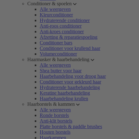
Conditioner & spoelen
Alle weergeven
Kleurconditioner
Hydraterende conditioner
Anti-roos conditioner
Anti-kroes conditioner
Afzetting & reparatiespoeling
Conditioner bars
Conditioner voor krullend haar
Volumeconditioner
Haarmasker & haarbehandeling
Alle weergeven
Shea butter voor haar
Haarbehandeling voor droog haar
Conditioner voor gekleurd haar
Hydraterende haarbehandeling
Keratine haarbehandeling
Haarbehandeling krullen
Haarborstels & kammen
Alle weergeven
Ronde borstels
Anti-klit borstels
Platte borstels & paddle brushes
Houten borstels
Haarkammen