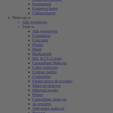
Kapmantels
Kappersscharen
Uitdunscharen
Make-up
Alle weergeven
Teint
Alle weergeven
Foundation
Concealer
Poeder
Blush
Markeerstift
BB- & CC-Cream
Camouflage Make-up
Color correctors
Contour palette
Contouring
Fixing sprays & powders
Make-up remover
Mineraal poeder
Primer
Camouflage make-up
Accessoires
Anti-aging make-up
Bronzer