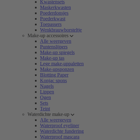
Kwastensets
Maskerkwasten
Poederdonsjes
Poederkwast
Toepassers
Wenkbrauwborsteltje
Make-up accessoires
Alle weergeven
Puntenslijpers
Make-up spiegels
Make-up tas
Lege make-uppaletten
Make-upsponzen
Blotting Paper
Konjac spons
Nagels
Lippen
Ogen
Sets
Teint
Waterdichte make-up
Alle weergeven
Waterproof eyeliner
Waterdichte fundering
Waterproof mascara