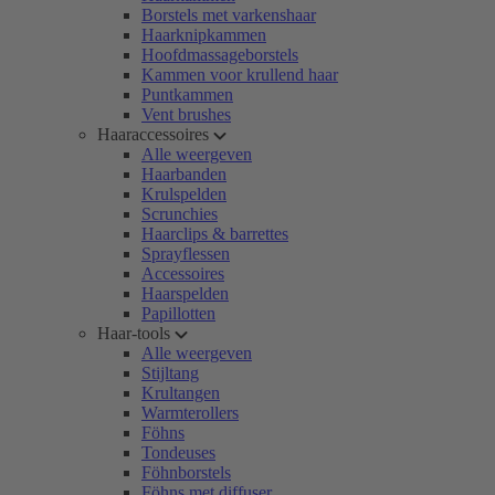
Borstels met varkenshaar
Haarknipkammen
Hoofdmassageborstels
Kammen voor krullend haar
Puntkammen
Vent brushes
Haaraccessoires
Alle weergeven
Haarbanden
Krulspelden
Scrunchies
Haarclips & barrettes
Sprayflessen
Accessoires
Haarspelden
Papillotten
Haar-tools
Alle weergeven
Stijltang
Krultangen
Warmterollers
Föhns
Tondeuses
Föhnborstels
Föhns met diffuser