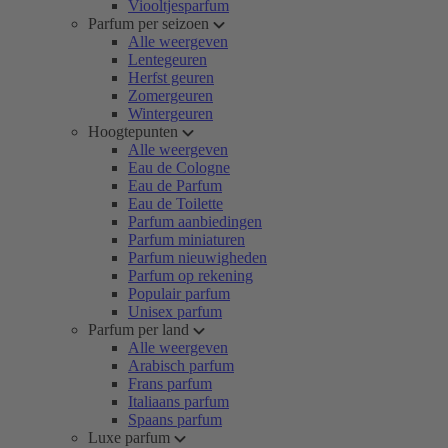
Viooltjesparfum
Parfum per seizoen
Alle weergeven
Lentegeuren
Herfst geuren
Zomergeuren
Wintergeuren
Hoogtepunten
Alle weergeven
Eau de Cologne
Eau de Parfum
Eau de Toilette
Parfum aanbiedingen
Parfum miniaturen
Parfum nieuwigheden
Parfum op rekening
Populair parfum
Unisex parfum
Parfum per land
Alle weergeven
Arabisch parfum
Frans parfum
Italiaans parfum
Spaans parfum
Luxe parfum