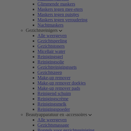
Glimmende maskers
Maskers tegen mee-eters
Maskers tegen puistjes
Maskers tegen veroudering
Nachtmaskers
Gezichtsreinigers
Alle weergeven
Gezichtspeeling
Gezichtstoners
Micellair water
Reinigingsgel
Reinigingsolie
Gezichtreinigingssets
Gezichtszeep
Make-up remover
Make-up remover doekjes
Make-up remover pads
Reinigend schuim
Reinigingscrème
Reinigingsmelk
Reinigingspoeder
Beautyapparatuur en -accessoires
Alle weergeven
Gezichtsmassage
Borstels voor gezichtsreiniging