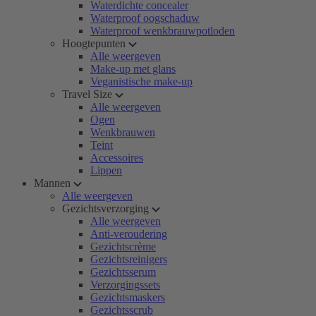
Waterdichte concealer
Waterproof oogschaduw
Waterproof wenkbrauwpotloden
Hoogtepunten
Alle weergeven
Make-up met glans
Veganistische make-up
Travel Size
Alle weergeven
Ogen
Wenkbrauwen
Teint
Accessoires
Lippen
Mannen
Alle weergeven
Gezichtsverzorging
Alle weergeven
Anti-veroudering
Gezichtscrème
Gezichtsreinigers
Gezichtsserum
Verzorgingssets
Gezichtsmaskers
Gezichtsscrub