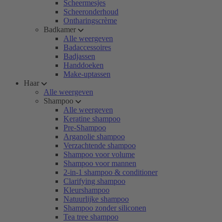
Scheermesjes
Scheeronderhoud
Ontharingscrème
Badkamer
Alle weergeven
Badaccessoires
Badjassen
Handdoeken
Make-uptassen
Haar
Alle weergeven
Shampoo
Alle weergeven
Keratine shampoo
Pre-Shampoo
Arganolie shampoo
Verzachtende shampoo
Shampoo voor volume
Shampoo voor mannen
2-in-1 shampoo & conditioner
Clarifying shampoo
Kleurshampoo
Natuurlijke shampoo
Shampoo zonder siliconen
Tea tree shampoo