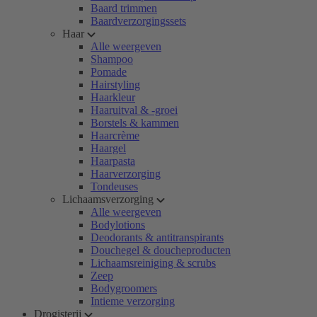
Baard trimmen
Baardverzorgingssets
Haar
Alle weergeven
Shampoo
Pomade
Hairstyling
Haarkleur
Haaruitval & -groei
Borstels & kammen
Haarcrème
Haargel
Haarpasta
Haarverzorging
Tondeuses
Lichaamsverzorging
Alle weergeven
Bodylotions
Deodorants & antitranspirants
Douchegel & doucheproducten
Lichaamsreiniging & scrubs
Zeep
Bodygroomers
Intieme verzorging
Drogisterij