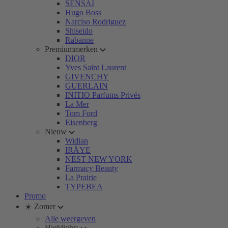
SENSAI
Hugo Boss
Narciso Rodriguez
Shiseido
Rabanne
Premiummerken
DIOR
Yves Saint Laurent
GIVENCHY
GUERLAIN
INITIO Parfums Privés
La Mer
Tom Ford
Eisenberg
Nieuw
Widian
IRÄYE
NEST NEW YORK
Farmacy Beauty
La Prairie
TYPEBEA
Promo
☀️ Zomer
Alle weergeven
Highlights