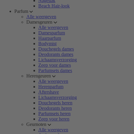
Nagellak
Beach Hair-look
Parfum
Alle weergeven
Damesgeuren
Alle weergeven
Damesparfum
Haarparfum
Bodymist
Douchegels dames
Deodorants dames
Lichaamsverzorging
Zeep voor dames
Parfumsets dames
Herengeuren
Alle weergeven
Herenparfum
Aftershave
Lichaamsverzorging
Douchegels heren
Deodorants heren
Parfumsets heren
Zeep voor heren
Geurnoten
Alle weergeven