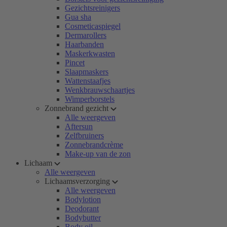
Gezichtsreinigers
Gua sha
Cosmeticaspiegel
Dermarollers
Haarbanden
Maskerkwasten
Pincet
Slaapmaskers
Wattenstaafjes
Wenkbrauwschaartjes
Wimperborstels
Zonnebrand gezicht
Alle weergeven
Aftersun
Zelfbruiners
Zonnebrandcrème
Make-up van de zon
Lichaam
Alle weergeven
Lichaamsverzorging
Alle weergeven
Bodylotion
Deodorant
Bodybutter
Body oil