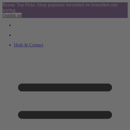
Beauty Top Picks: Shop populaire favorieten en bestsellers met
korting
Ontdek nu
Hulp & Contact