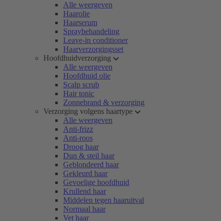
Alle weergeven
Haarolie
Haarserum
Spraybehandeling
Leave-in conditioner
Haarverzorgingsset
Hoofdhuidverzorging
Alle weergeven
Hoofdhuid olie
Scalp scrub
Hair tonic
Zonnebrand & verzorging
Verzorging volgens haartype
Alle weergeven
Anti-frizz
Anti-roos
Droog haar
Dun & steil haar
Geblondeerd haar
Gekleurd haar
Gevoelige hoofdhuid
Krullend haar
Middelen tegen haaruitval
Normaal haar
Vet haar