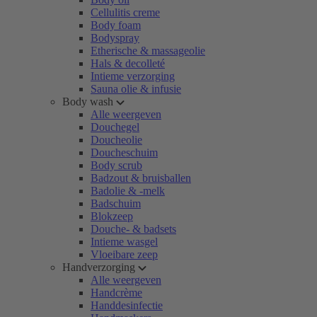
Cellulitis creme
Body foam
Bodyspray
Etherische & massageolie
Hals & decolleté
Intieme verzorging
Sauna olie & infusie
Body wash
Alle weergeven
Douchegel
Doucheolie
Doucheschuim
Body scrub
Badzout & bruisballen
Badolie & -melk
Badschuim
Blokzeep
Douche- & badsets
Intieme wasgel
Vloeibare zeep
Handverzorging
Alle weergeven
Handcrème
Handdesinfectie