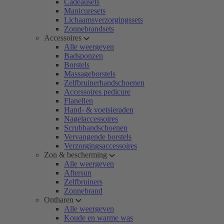
Cadeausets
Manicuresets
Lichaamsverzorgingssets
Zonnebrandsets
Accessoires
Alle weergeven
Badsponzen
Borstels
Massageborstels
Zelfbruinerhandschoenen
Accessoires pedicure
Flanellen
Hand- & voetsieraden
Nagelaccessoires
Scrubhandschoenen
Vervangende borstels
Verzorgingsaccessoires
Zon & bescherming
Alle weergeven
Aftersun
Zelfbruiners
Zonnebrand
Ontharen
Alle weergeven
Koude en warme was