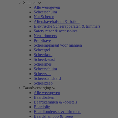
Scheren
Alle weergeven
Scheerschuim
Nat Scheren
Aftershavebalsem & -lotion
Elektrische Scheerapparaten & trimmers
Safety razor & accessoires
Neustrimmers
Pre-Shave
Scheerapparaat voor mannen
Scheergel
Scheerkom
Scheerkwast
Scheermes
Scheerschuim
Scheersets
Scheerstandaard
Scheerzeep
Baardverzorging
Alle weergeven
Baardbalsem
Baardkammen & -borstels
Baardolie
Baardtondeuses & -trimmers
Baardshampoo & -zeep