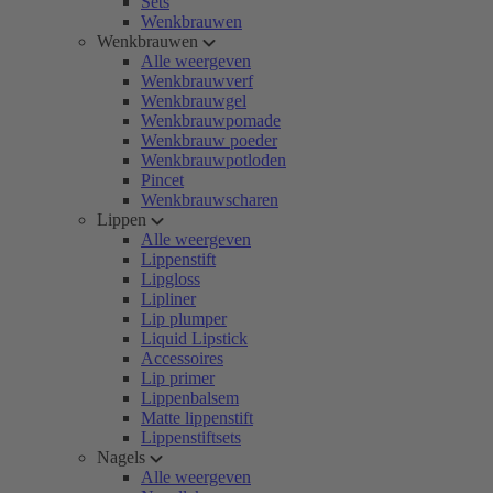
Sets
Wenkbrauwen
Wenkbrauwen
Alle weergeven
Wenkbrauwverf
Wenkbrauwgel
Wenkbrauwpomade
Wenkbrauw poeder
Wenkbrauwpotloden
Pincet
Wenkbrauwscharen
Lippen
Alle weergeven
Lippenstift
Lipgloss
Lipliner
Lip plumper
Liquid Lipstick
Accessoires
Lip primer
Lippenbalsem
Matte lippenstift
Lippenstiftsets
Nagels
Alle weergeven