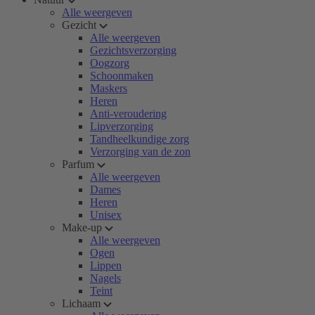
Alle weergeven
Gezicht
Alle weergeven
Gezichtsverzorging
Oogzorg
Schoonmaken
Maskers
Heren
Anti-veroudering
Lipverzorging
Tandheelkundige zorg
Verzorging van de zon
Parfum
Alle weergeven
Dames
Heren
Unisex
Make-up
Alle weergeven
Ogen
Lippen
Nagels
Teint
Lichaam