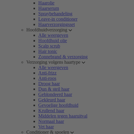
Haarolie
Haarserum
Spraybehandeling
Leave-in conditioner
Haarverzorgingsset
Hoofdhuidverzorging
Alle weergeven
Hoofdhuid olie
Scalp scrub
Hair tonic
Zonnebrand & verzorging
Verzorging volgens haartype
Alle weergeven
Anti-frizz
Anti-roos
Droog haar
Dun & steil haar
Geblondeerd haar
Gekleurd haar
Gevoelige hoofdhuid
Krullend haar
Middelen tegen haaruitval
Normaal haar
Vet haar
Conditioner & spoelen