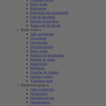
Body foam
Bodyspray
Etherische & massageolie
Hals & decolleté
Intieme verzorging
Sauna olie & infusie
Body wash
Alle weergeven
Douchegel
Doucheolie
Doucheschuim
Body scrub
Badzout & bruisballen
Badolie & -melk
Badschuim
Blokzeep
Douche- & badsets
Intieme wasgel
Vloeibare zeep
Handverzorging
Alle weergeven
Handcrème
Handdesinfectie
Handmaskers