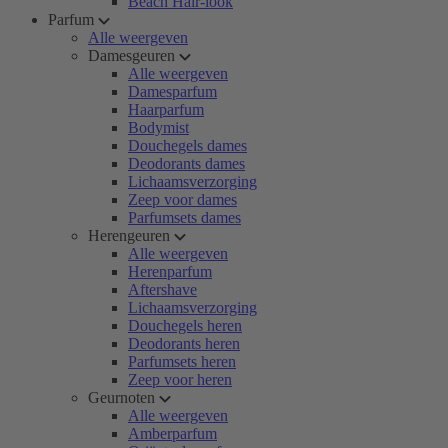
Beach Hair-look
Parfum
Alle weergeven
Damesgeuren
Alle weergeven
Damesparfum
Haarparfum
Bodymist
Douchegels dames
Deodorants dames
Lichaamsverzorging
Zeep voor dames
Parfumsets dames
Herengeuren
Alle weergeven
Herenparfum
Aftershave
Lichaamsverzorging
Douchegels heren
Deodorants heren
Parfumsets heren
Zeep voor heren
Geurnoten
Alle weergeven
Amberparfum