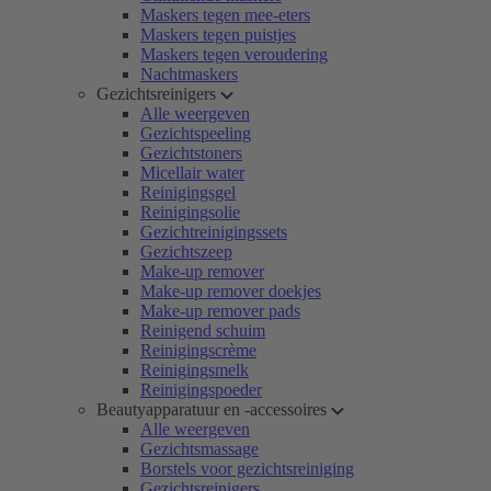
Maskers tegen mee-eters
Maskers tegen puistjes
Maskers tegen veroudering
Nachtmaskers
Gezichtsreinigers
Alle weergeven
Gezichtspeeling
Gezichtstoners
Micellair water
Reinigingsgel
Reinigingsolie
Gezichtreinigingssets
Gezichtszeep
Make-up remover
Make-up remover doekjes
Make-up remover pads
Reinigend schuim
Reinigingscrème
Reinigingsmelk
Reinigingspoeder
Beautyapparatuur en -accessoires
Alle weergeven
Gezichtsmassage
Borstels voor gezichtsreiniging
Gezichtsreinigers