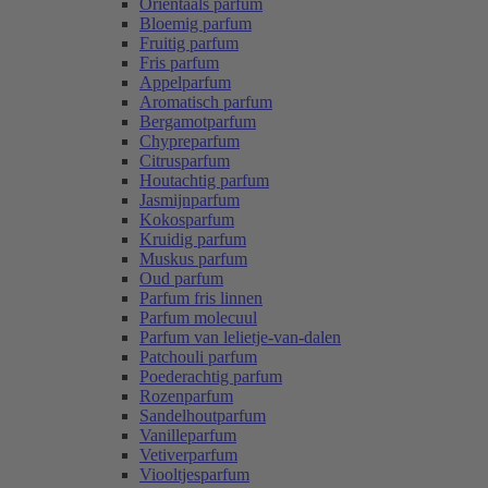
Oriëntaals parfum
Bloemig parfum
Fruitig parfum
Fris parfum
Appelparfum
Aromatisch parfum
Bergamotparfum
Chypreparfum
Citrusparfum
Houtachtig parfum
Jasmijnparfum
Kokosparfum
Kruidig parfum
Muskus parfum
Oud parfum
Parfum fris linnen
Parfum molecuul
Parfum van lelietje-van-dalen
Patchouli parfum
Poederachtig parfum
Rozenparfum
Sandelhoutparfum
Vanilleparfum
Vetiverparfum
Viooltjesparfum