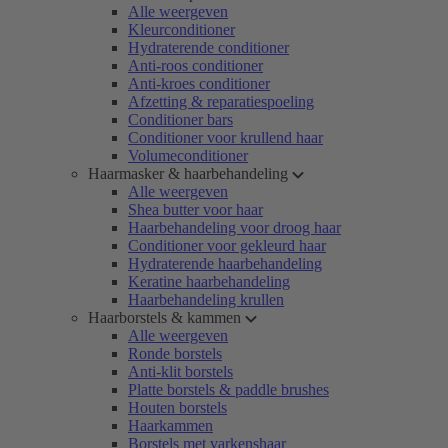
Alle weergeven
Kleurconditioner
Hydraterende conditioner
Anti-roos conditioner
Anti-kroes conditioner
Afzetting & reparatiespoeling
Conditioner bars
Conditioner voor krullend haar
Volumeconditioner
Haarmasker & haarbehandeling
Alle weergeven
Shea butter voor haar
Haarbehandeling voor droog haar
Conditioner voor gekleurd haar
Hydraterende haarbehandeling
Keratine haarbehandeling
Haarbehandeling krullen
Haarborstels & kammen
Alle weergeven
Ronde borstels
Anti-klit borstels
Platte borstels & paddle brushes
Houten borstels
Haarkammen
Borstels met varkenshaar