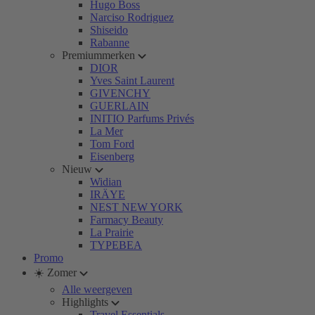
Hugo Boss
Narciso Rodriguez
Shiseido
Rabanne
Premiummerken
DIOR
Yves Saint Laurent
GIVENCHY
GUERLAIN
INITIO Parfums Privés
La Mer
Tom Ford
Eisenberg
Nieuw
Widian
IRÄYE
NEST NEW YORK
Farmacy Beauty
La Prairie
TYPEBEA
Promo
☀️ Zomer
Alle weergeven
Highlights
Travel Essentials