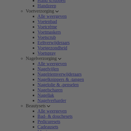
Hand scrubben
Handzeep
Voetverzorging
Alle weergeven
Voetenbad
Voetcrème
Voetmaskers
Voetscrub
Eeltverwijderaars
Voetgezondheid
Voetspray
Nagelverzorging
Alle weergeven
Nagelvijlen
Nagelriemverwijderaars
Nagelknippers & -tangen
Nagelolie & -penselen
Nagelscharen
Nagellak
Nagelverharder
Beautysets
Alle weergeven
Bad- & douchesets
Pedicuresets
Cadeausets