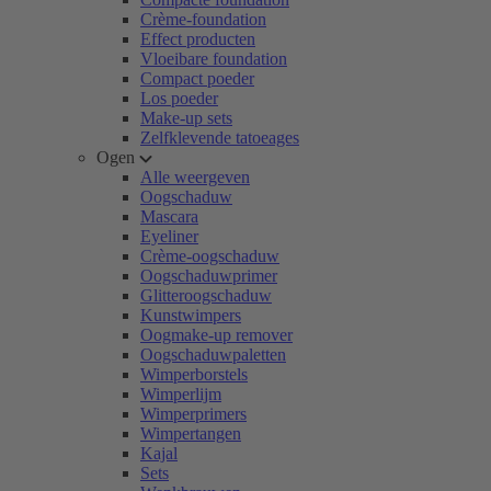
Crème-foundation
Effect producten
Vloeibare foundation
Compact poeder
Los poeder
Make-up sets
Zelfklevende tatoeages
Ogen
Alle weergeven
Oogschaduw
Mascara
Eyeliner
Crème-oogschaduw
Oogschaduwprimer
Glitteroogschaduw
Kunstwimpers
Oogmake-up remover
Oogschaduwpaletten
Wimperborstels
Wimperlijm
Wimperprimers
Wimpertangen
Kajal
Sets