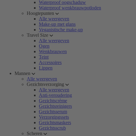
Waterproof oogschaduw
Waterproof wenkbrauwpotloden
Hoogtepunten
Alle weergeven
Make-up met glans
Veganistische make-up
Travel Size
Alle weergeven
Ogen
Wenkbrauwen
Teint
Accessoires
Lippen
Mannen
Alle weergeven
Gezichtsverzorging
Alle weergeven
Anti-veroudering
Gezichtscrème
Gezichtsreinigers
Gezichtsserum
Verzorgingssets
Gezichtsmaskers
Gezichtsscrub
Scheren