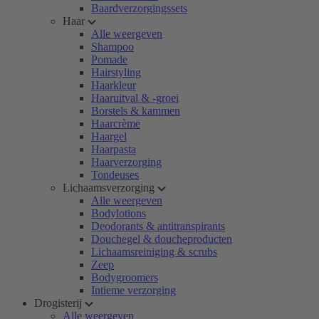
Baardverzorgingssets
Haar
Alle weergeven
Shampoo
Pomade
Hairstyling
Haarkleur
Haaruitval & -groei
Borstels & kammen
Haarcrème
Haargel
Haarpasta
Haarverzorging
Tondeuses
Lichaamsverzorging
Alle weergeven
Bodylotions
Deodorants & antitranspirants
Douchegel & doucheproducten
Lichaamsreiniging & scrubs
Zeep
Bodygroomers
Intieme verzorging
Drogisterij
Alle weergeven