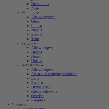
Deodorants
Zeep
Make-up
Alle weergeven
Ogen
Lippen
Nagels
Borstel
Teint
Parfum
Alle weergeven
Dames
Heren
Unisex
Accessoires
Alle weergeven
Afwas- en reinigingsmiddelen
Bags
Boeken
Drinkflessen
Kleine lederwaren
Overige
Paraplu's
Natuur
Alle weergeven