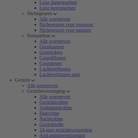
Luxe damesparfum
Luxe herenparfum
Nichegeuren
Alle weergeven
Nichegeuren voor vrouwen
Nichegeuren voor mannen
Huisparfum
Alle weergeven
Geurkaarsen
Geurstokjes
Geurdiffusers
Geurstenen
Luchtverfrissers
Luchtverfrissers auto
Gezicht
Alle weergeven
Gezichtsverzorging
Alle weergeven
Gezichtscrème
Antirimpelcrème
Dagcrème
Nachtcrème
Gezichtsolie
24-uurs gezichtsverzorging
Anti-puistjesverzorging