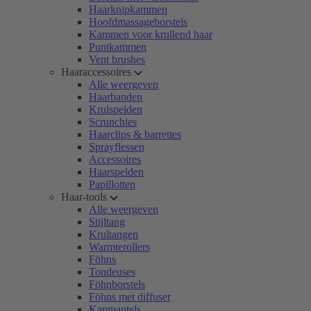
Haarknipkammen
Hoofdmassageborstels
Kammen voor krullend haar
Puntkammen
Vent brushes
Haaraccessoires
Alle weergeven
Haarbanden
Krulspelden
Scrunchies
Haarclips & barrettes
Sprayflessen
Accessoires
Haarspelden
Papillotten
Haar-tools
Alle weergeven
Stijltang
Krultangen
Warmterollers
Föhns
Tondeuses
Föhnborstels
Föhns met diffuser
Kapmantels