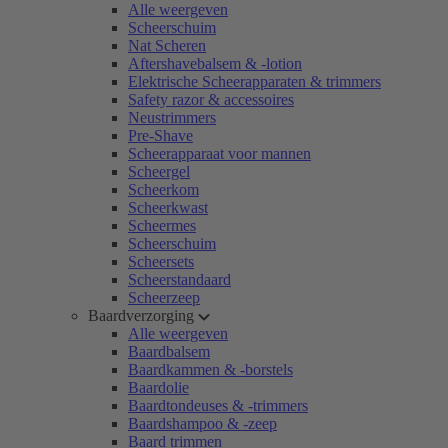
Alle weergeven
Scheerschuim
Nat Scheren
Aftershavebalsem & -lotion
Elektrische Scheerapparaten & trimmers
Safety razor & accessoires
Neustrimmers
Pre-Shave
Scheerapparaat voor mannen
Scheergel
Scheerkom
Scheerkwast
Scheermes
Scheerschuim
Scheersets
Scheerstandaard
Scheerzeep
Baardverzorging
Alle weergeven
Baardbalsem
Baardkammen & -borstels
Baardolie
Baardtondeuses & -trimmers
Baardshampoo & -zeep
Baard trimmen