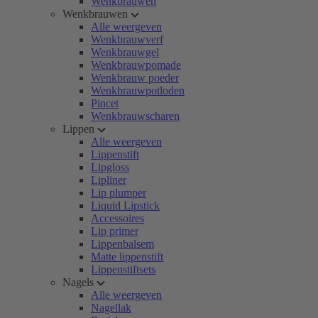
Wenkbrauwen
Wenkbrauwen
Alle weergeven
Wenkbrauwverf
Wenkbrauwgel
Wenkbrauwpomade
Wenkbrauw poeder
Wenkbrauwpotloden
Pincet
Wenkbrauwscharen
Lippen
Alle weergeven
Lippenstift
Lipgloss
Lipliner
Lip plumper
Liquid Lipstick
Accessoires
Lip primer
Lippenbalsem
Matte lippenstift
Lippenstiftsets
Nagels
Alle weergeven
Nagellak