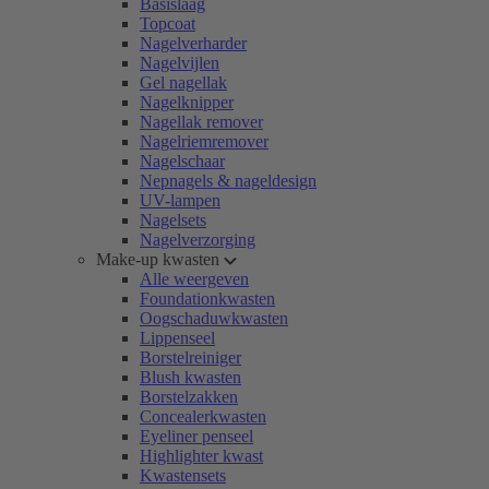
Basislaag
Topcoat
Nagelverharder
Nagelvijlen
Gel nagellak
Nagelknipper
Nagellak remover
Nagelriemremover
Nagelschaar
Nepnagels & nageldesign
UV-lampen
Nagelsets
Nagelverzorging
Make-up kwasten
Alle weergeven
Foundationkwasten
Oogschaduwkwasten
Lippenseel
Borstelreiniger
Blush kwasten
Borstelzakken
Concealerkwasten
Eyeliner penseel
Highlighter kwast
Kwastensets