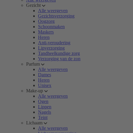
Gezicht
Alle weergeven
Gezichtsverzorging
Oogzorg
Schoonmaken
Maskers
Heren
Anti-veroudering
Lipverzorging
Tandheelkundige zorg
Verzorging van de zon
Parfum
Alle weergeven
Dames
Heren
Unisex
Make-up
Alle weergeven
Ogen
Lippen
Nagels
Teint
Lichaam
Alle weergeven