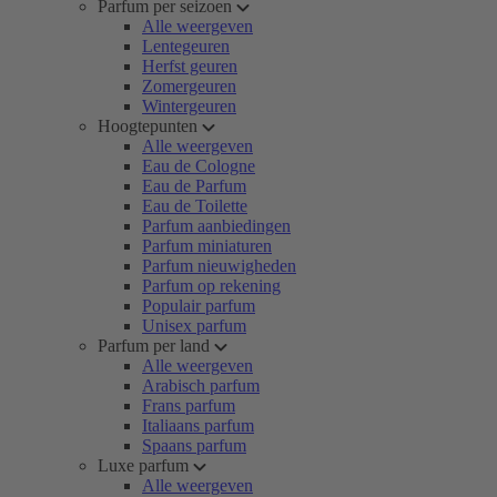
Parfum per seizoen
Alle weergeven
Lentegeuren
Herfst geuren
Zomergeuren
Wintergeuren
Hoogtepunten
Alle weergeven
Eau de Cologne
Eau de Parfum
Eau de Toilette
Parfum aanbiedingen
Parfum miniaturen
Parfum nieuwigheden
Parfum op rekening
Populair parfum
Unisex parfum
Parfum per land
Alle weergeven
Arabisch parfum
Frans parfum
Italiaans parfum
Spaans parfum
Luxe parfum
Alle weergeven