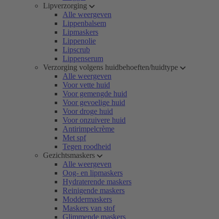
Lipverzorging
Alle weergeven
Lippenbalsem
Lipmaskers
Lippenolie
Lipscrub
Lippenserum
Verzorging volgens huidbehoeften/huidtype
Alle weergeven
Voor vette huid
Voor gemengde huid
Voor gevoelige huid
Voor droge huid
Voor onzuivere huid
Antirimpelcrème
Met spf
Tegen roodheid
Gezichtsmaskers
Alle weergeven
Oog- en lipmaskers
Hydraterende maskers
Reinigende maskers
Moddermaskers
Maskers van stof
Glimmende maskers