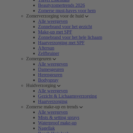
Beautyzomertrends 2026
Zomerse must-haves voor hem
Zomerverzorging voor de huid
Alle weergeven
Zonnebrand voor het gezicht
Make-up met SPF
Zonnebrand voor het hele lichaam
Haarverzorging met SPF
Aftersun
Zelfbruiner
Zomergeuren
Alle weergeven
Damesgeuren
Herengeuren
Bodyspray
Huidverzorging
Alle weergeven
Gezicht & Lichaamsverzorging
Haarverzorging
Zomerse make-up en trends
Alle weergeven
Mists & setting sprays
Waterproof make-up
Nagellak