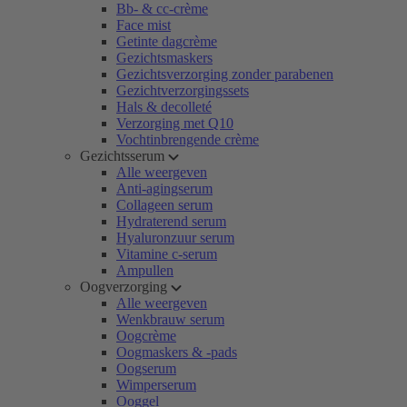
Bb- & cc-crème
Face mist
Getinte dagcrème
Gezichtsmaskers
Gezichtsverzorging zonder parabenen
Gezichtverzorgingssets
Hals & decolleté
Verzorging met Q10
Vochtinbrengende crème
Gezichtsserum
Alle weergeven
Anti-agingserum
Collageen serum
Hydraterend serum
Hyaluronzuur serum
Vitamine c-serum
Ampullen
Oogverzorging
Alle weergeven
Wenkbrauw serum
Oogcrème
Oogmaskers & -pads
Oogserum
Wimperserum
Ooggel