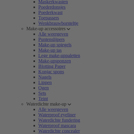
Maskerkwasten
Poederdonsjes
Poederkwast
Toepassers
Wenkbrauwborsteltje
Make-up accessoires
Alle weergeven
Puntenslijpers
Make-up spiegels
Make-up tas
Lege make-uppaletten
Make-upsponzen
Blotting Paper
Konjac spons
Nagels
Lippen
Ogen
Sets
Teint
Waterdichte make-up
Alle weergeven
Waterproof eyeliner
Waterdichte fundering
Waterproof mascara
Waterdichte concealer