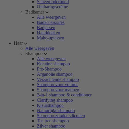
Scheeronderhoud
Ontharingscrème
Badkamer
Alle weergeven
Badaccessoires
Badjassen
Handdoeken
Make-uptassen
Haar
Alle weergeven
Shampoo
Alle weergeven
Keratine shampoo
Pre-Shampoo
Arganolie shampoo
Verzachtende shampoo
Shampoo voor volume
Shampoo voor mannen
2-in-1 shampoo & conditioner
Clarifying shampoo
Kleurshampoo
Natuurlijke shampoo
Shampoo zonder siliconen
Tea tree shampoo
Zilver shampoo