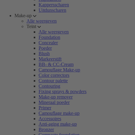
Kappersscharen
Uitdunscharen
Make-up
Alle weergeven
Teint
Alle weergeven
Foundation
Concealer
Poeder
Blush
Markeerstift
BB- & CC-Cream
Camouflage Make-up
Color correctors
Contour palette
Contouring
Fixing sprays & powders
Make-up remover
Mineraal poeder
Primer
Camouflage make-up
Accessoires
Anti-aging make-up
Bronzer
Compacte foundation