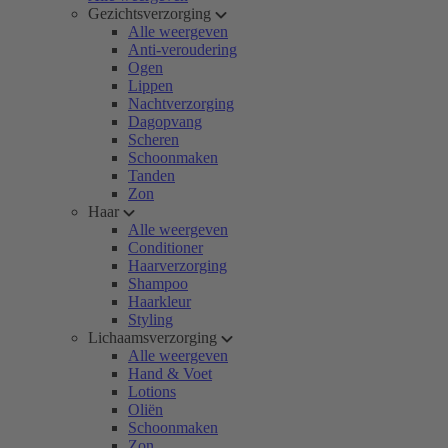
Gezichtsverzorging
Alle weergeven
Anti-veroudering
Ogen
Lippen
Nachtverzorging
Dagopvang
Scheren
Schoonmaken
Tanden
Zon
Haar
Alle weergeven
Conditioner
Haarverzorging
Shampoo
Haarkleur
Styling
Lichaamsverzorging
Alle weergeven
Hand & Voet
Lotions
Oliën
Schoonmaken
Zon