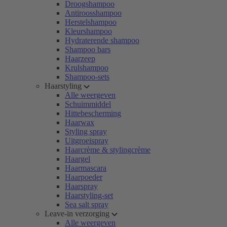
Droogshampoo
Antiroosshampoo
Herstelshampoo
Kleurshampoo
Hydraterende shampoo
Shampoo bars
Haarzeep
Krulshampoo
Shampoo-sets
Haarstyling
Alle weergeven
Schuimmiddel
Hittebescherming
Haarwax
Styling spray
Uitgroeispray
Haarcrème & stylingcrème
Haargel
Haarmascara
Haarpoeder
Haarspray
Haarstyling-set
Sea salt spray
Leave-in verzorging
Alle weergeven