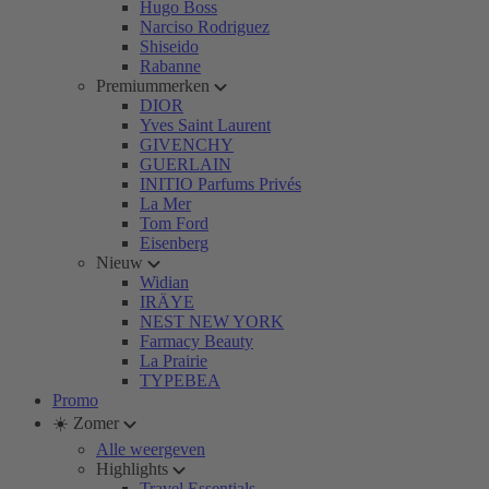
Hugo Boss
Narciso Rodriguez
Shiseido
Rabanne
Premiummerken
DIOR
Yves Saint Laurent
GIVENCHY
GUERLAIN
INITIO Parfums Privés
La Mer
Tom Ford
Eisenberg
Nieuw
Widian
IRÄYE
NEST NEW YORK
Farmacy Beauty
La Prairie
TYPEBEA
Promo
☀️ Zomer
Alle weergeven
Highlights
Travel Essentials