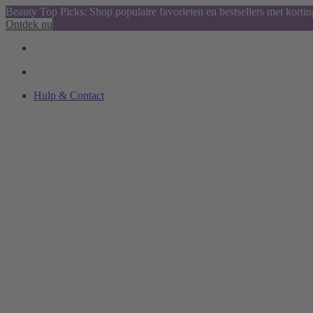
Beauty Top Picks: Shop populaire favorieten en bestsellers met kortin
Ontdek nu
Hulp & Contact