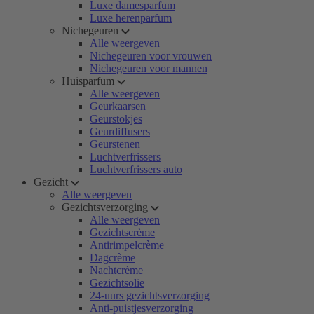
Luxe damesparfum
Luxe herenparfum
Nichegeuren
Alle weergeven
Nichegeuren voor vrouwen
Nichegeuren voor mannen
Huisparfum
Alle weergeven
Geurkaarsen
Geurstokjes
Geurdiffusers
Geurstenen
Luchtverfrissers
Luchtverfrissers auto
Gezicht
Alle weergeven
Gezichtsverzorging
Alle weergeven
Gezichtscrème
Antirimpelcrème
Dagcrème
Nachtcrème
Gezichtsolie
24-uurs gezichtsverzorging
Anti-puistjesverzorging