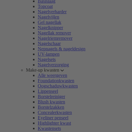
Basislaag
Topcoat
Nagelverharder
Nagelvijlen
Gel nagellak
Nagelknipper
Nagellak remover
Nagelriemremover
Nagelschaar
Nepnagels & nageldesign
UV-lampen
Nagelsets
Nagelverzorging
Make-up kwasten
Alle weergeven
Foundationkwasten
Oogschaduwkwasten
Lippenseel
Borstelreiniger
Blush kwasten
Borstelzakken
Concealerkwasten
Eyeliner penseel
Highlighter kwast
Kwastensets