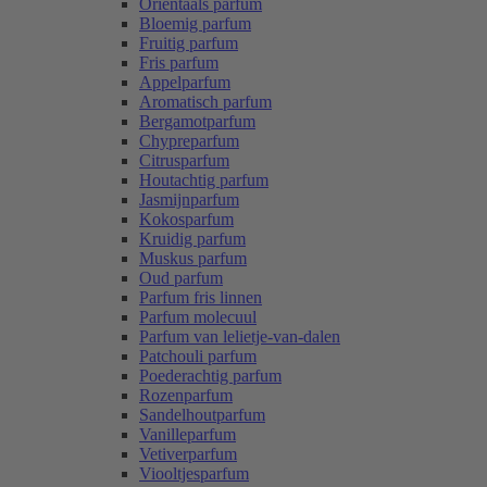
Oriëntaals parfum
Bloemig parfum
Fruitig parfum
Fris parfum
Appelparfum
Aromatisch parfum
Bergamotparfum
Chypreparfum
Citrusparfum
Houtachtig parfum
Jasmijnparfum
Kokosparfum
Kruidig parfum
Muskus parfum
Oud parfum
Parfum fris linnen
Parfum molecuul
Parfum van lelietje-van-dalen
Patchouli parfum
Poederachtig parfum
Rozenparfum
Sandelhoutparfum
Vanilleparfum
Vetiverparfum
Viooltjesparfum