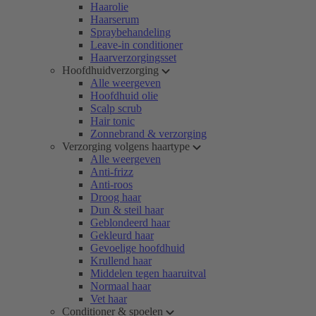
Haarolie
Haarserum
Spraybehandeling
Leave-in conditioner
Haarverzorgingsset
Hoofdhuidverzorging
Alle weergeven
Hoofdhuid olie
Scalp scrub
Hair tonic
Zonnebrand & verzorging
Verzorging volgens haartype
Alle weergeven
Anti-frizz
Anti-roos
Droog haar
Dun & steil haar
Geblondeerd haar
Gekleurd haar
Gevoelige hoofdhuid
Krullend haar
Middelen tegen haaruitval
Normaal haar
Vet haar
Conditioner & spoelen