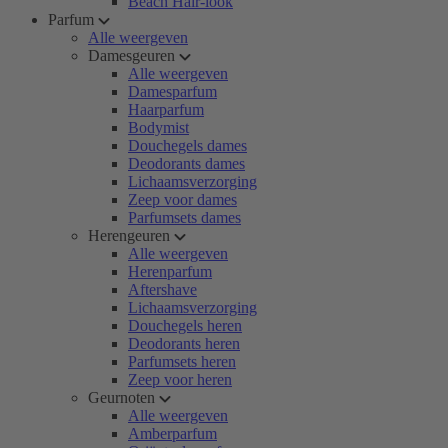
Beach Hair-look
Parfum
Alle weergeven
Damesgeuren
Alle weergeven
Damesparfum
Haarparfum
Bodymist
Douchegels dames
Deodorants dames
Lichaamsverzorging
Zeep voor dames
Parfumsets dames
Herengeuren
Alle weergeven
Herenparfum
Aftershave
Lichaamsverzorging
Douchegels heren
Deodorants heren
Parfumsets heren
Zeep voor heren
Geurnoten
Alle weergeven
Amberparfum