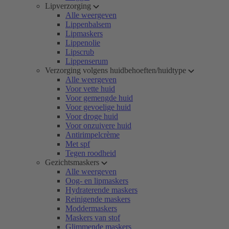
Lipverzorging
Alle weergeven
Lippenbalsem
Lipmaskers
Lippenolie
Lipscrub
Lippenserum
Verzorging volgens huidbehoeften/huidtype
Alle weergeven
Voor vette huid
Voor gemengde huid
Voor gevoelige huid
Voor droge huid
Voor onzuivere huid
Antirimpelcrème
Met spf
Tegen roodheid
Gezichtsmaskers
Alle weergeven
Oog- en lipmaskers
Hydraterende maskers
Reinigende maskers
Moddermaskers
Maskers van stof
Glimmende maskers