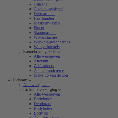
Gua sha
Cosmeticaspiegel
Dermarollers
Haarbanden
Maskerkwasten
Pincet
Slaapmaskers
Wattenstaafjes
Wenkbrauwschaartjes
Wimperborstels
Zonnebrand gezicht
Alle weergeven
Aftersun
Zelfbruiners
Zonnebrandcrème
Make-up van de zon
Lichaam
Alle weergeven
Lichaamsverzorging
Alle weergeven
Bodylotion
Deodorant
Bodybutter
Body oil
Cellulitis creme