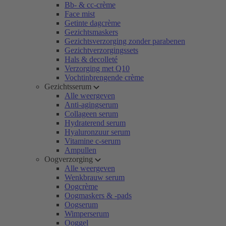
Bb- & cc-crème
Face mist
Getinte dagcrème
Gezichtsmaskers
Gezichtsverzorging zonder parabenen
Gezichtverzorgingssets
Hals & decolleté
Verzorging met Q10
Vochtinbrengende crème
Gezichtsserum
Alle weergeven
Anti-agingserum
Collageen serum
Hydraterend serum
Hyaluronzuur serum
Vitamine c-serum
Ampullen
Oogverzorging
Alle weergeven
Wenkbrauw serum
Oogcrème
Oogmaskers & -pads
Oogserum
Wimperserum
Ooggel