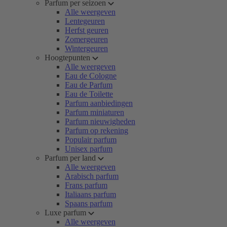
Parfum per seizoen
Alle weergeven
Lentegeuren
Herfst geuren
Zomergeuren
Wintergeuren
Hoogtepunten
Alle weergeven
Eau de Cologne
Eau de Parfum
Eau de Toilette
Parfum aanbiedingen
Parfum miniaturen
Parfum nieuwigheden
Parfum op rekening
Populair parfum
Unisex parfum
Parfum per land
Alle weergeven
Arabisch parfum
Frans parfum
Italiaans parfum
Spaans parfum
Luxe parfum
Alle weergeven