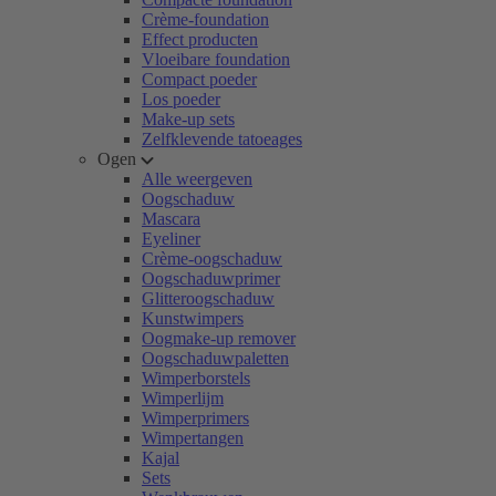
Crème-foundation
Effect producten
Vloeibare foundation
Compact poeder
Los poeder
Make-up sets
Zelfklevende tatoeages
Ogen
Alle weergeven
Oogschaduw
Mascara
Eyeliner
Crème-oogschaduw
Oogschaduwprimer
Glitteroogschaduw
Kunstwimpers
Oogmake-up remover
Oogschaduwpaletten
Wimperborstels
Wimperlijm
Wimperprimers
Wimpertangen
Kajal
Sets