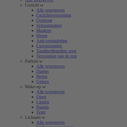
Gezicht
Alle weergeven
Gezichtsverzorging
Oogzorg
Schoonmaken
Maskers
Heren
Anti-veroudering
Lipverzorging
Tandheelkundige zorg
Verzorging van de zon
Parfum
Alle weergeven
Dames
Heren
Unisex
Make-up
Alle weergeven
Ogen
Lippen
Nagels
Teint
Lichaam
Alle weergeven