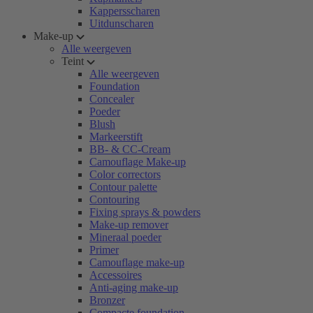
Kappersscharen
Uitdunscharen
Make-up
Alle weergeven
Teint
Alle weergeven
Foundation
Concealer
Poeder
Blush
Markeerstift
BB- & CC-Cream
Camouflage Make-up
Color correctors
Contour palette
Contouring
Fixing sprays & powders
Make-up remover
Mineraal poeder
Primer
Camouflage make-up
Accessoires
Anti-aging make-up
Bronzer
Compacte foundation