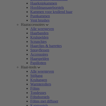
Haarknipkammen
Hoofdmassageborstels
Kammen voor krullend haar
Puntkammen
Vent brushes
Haaraccessoires
Alle weergeven
Haarbanden
Krulspelden
Scrunchies
Haarclips & barrettes
Sprayflessen
Accessoires
Haarspelden
Papillotten
Haar-tools
Alle weergeven
Stijltang
Krultangen
Warmterollers
Föhns
Tondeuses
Föhnborstels
Föhns met diffuser
Kapmantels