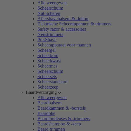
Alle weergeven
Scheerschuim
Nat Scheren
Aftershavebalsem & -lotion
Elektrische Scheerapparaten & trimmers
Safety razor & accessoires
Neustrimmers
Pre-Shave
Scheerapparaat voor mannen
Scheergel
Scheerkom
Scheerkwast
Scheermes
Scheerschuim
Scheersets
Scheerstandaard
Scheerzeep
Baardverzorging
Alle weergeven
Baardbalsem
Baardkammen & -borstels
Baardolie
Baardtondeuses & -trimmers
Baardshampoo & -zeep
Baard trimmen