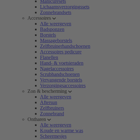
Manicuresets
Lichaamsverzorgingssets
Zonnebrandsets
Accessoires
Alle weergeven
Badsponzen
Borstels
Massageborstels
Zelfbruinerhandschoenen
Accessoires pedicure
Flanellen
Hand- & voetsieraden
Nagelaccessoires
Scrubhandschoenen
Vervangende borstels
Verzorgingsaccessoires
Zon & bescherming
Alle weergeven
Aftersun
Zelfbruiners
Zonnebrand
Ontharen
Alle weergeven
Koude en warme was
Scheermesjes