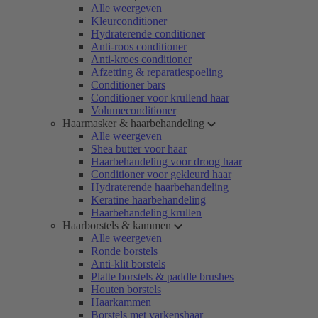
Alle weergeven
Kleurconditioner
Hydraterende conditioner
Anti-roos conditioner
Anti-kroes conditioner
Afzetting & reparatiespoeling
Conditioner bars
Conditioner voor krullend haar
Volumeconditioner
Haarmasker & haarbehandeling
Alle weergeven
Shea butter voor haar
Haarbehandeling voor droog haar
Conditioner voor gekleurd haar
Hydraterende haarbehandeling
Keratine haarbehandeling
Haarbehandeling krullen
Haarborstels & kammen
Alle weergeven
Ronde borstels
Anti-klit borstels
Platte borstels & paddle brushes
Houten borstels
Haarkammen
Borstels met varkenshaar