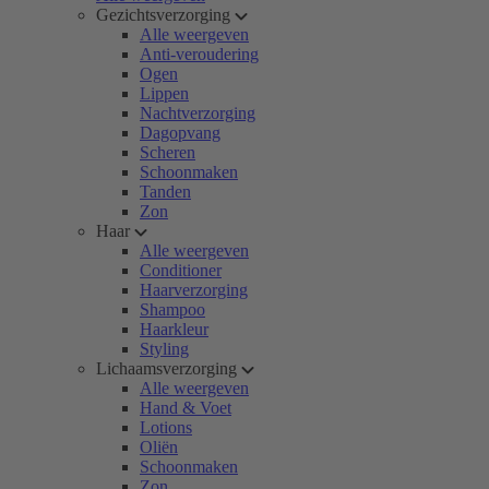
Gezichtsverzorging
Alle weergeven
Anti-veroudering
Ogen
Lippen
Nachtverzorging
Dagopvang
Scheren
Schoonmaken
Tanden
Zon
Haar
Alle weergeven
Conditioner
Haarverzorging
Shampoo
Haarkleur
Styling
Lichaamsverzorging
Alle weergeven
Hand & Voet
Lotions
Oliën
Schoonmaken
Zon