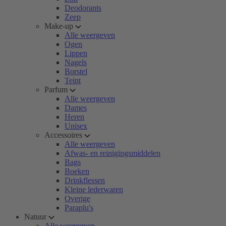
Deodorants
Zeep
Make-up
Alle weergeven
Ogen
Lippen
Nagels
Borstel
Teint
Parfum
Alle weergeven
Dames
Heren
Unisex
Accessoires
Alle weergeven
Afwas- en reinigingsmiddelen
Bags
Boeken
Drinkflessen
Kleine lederwaren
Overige
Paraplu's
Natuur
Alle weergeven