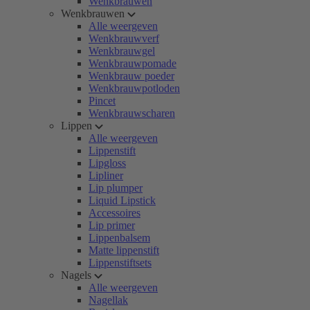
Wenkbrauwen
Wenkbrauwen
Alle weergeven
Wenkbrauwverf
Wenkbrauwgel
Wenkbrauwpomade
Wenkbrauw poeder
Wenkbrauwpotloden
Pincet
Wenkbrauwscharen
Lippen
Alle weergeven
Lippenstift
Lipgloss
Lipliner
Lip plumper
Liquid Lipstick
Accessoires
Lip primer
Lippenbalsem
Matte lippenstift
Lippenstiftsets
Nagels
Alle weergeven
Nagellak