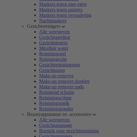
Maskers tegen mee-eters
Maskers tegen puistjes
Maskers tegen veroudering
Nachtmaskers
Gezichtsreinigers
Alle weergeven
Gezichtspeeling
Gezichtstoners
Micellair water
Reinigingsgel
Reinigingsolie
Gezichtreinigingssets
Gezichtszeep
Make-up remover
Make-up remover doekjes
Make-up remover pads
Reinigend schuim
Reinigingscrème
Reinigingsmelk
Reinigingspoeder
Beautyapparatuur en -accessoires
Alle weergeven
Gezichtsmassage
Borstels voor gezichtsreiniging
Gezichtsreinigers