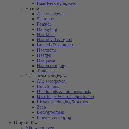
Baardverzorgingssets
Haar
Alle weergeven
Shampoo
Pomade
Hairstyling
Haarkleur
Haaruitval & -groei
Borstels & kammen
Haarcrème
Haargel
Haarpasta
Haarverzorging
Tondeuses
Lichaamsverzorging
Alle weergeven
Bodylotions
Deodorants & antitranspirants
Douchegel & doucheproducten
Lichaamsreiniging & scrubs
Zeep
Bodygroomers
Intieme verzorging
Drogisterij
Alle weergeven