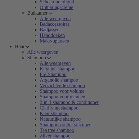
Scheeronderhoud
Ontharingscrème
Badkamer
Alle weergeven
Badaccessoires
Badjassen
Handdoeken
Make-uptassen
Haar
Alle weergeven
Shampoo
Alle weergeven
Keratine shampoo
Pre-Shampoo
Arganolie shampoo
Verzachtende shampoo
Shampoo voor volume
Shampoo voor mannen
2-in-1 shampoo & conditioner
Clarifying shampoo
Kleurshampoo
Natuurlijke shampoo
Shampoo zonder siliconen
Tea tree shampoo
Zilver shampoo