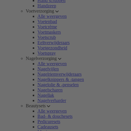
Hand scrubben
Handzeep
Voetverzorging
Alle weergeven
Voetenbad
Voetcrème
Voetmaskers
Voetscrub
Eeltverwijderaars
Voetgezondheid
Voetspray
Nagelverzorging
Alle weergeven
Nagelvijlen
Nagelriemverwijderaars
Nagelknippers & -tangen
Nagelolie & -penselen
Nagelscharen
Nagellak
Nagelverharder
Beautysets
Alle weergeven
Bad- & douchesets
Pedicuresets
Cadeausets