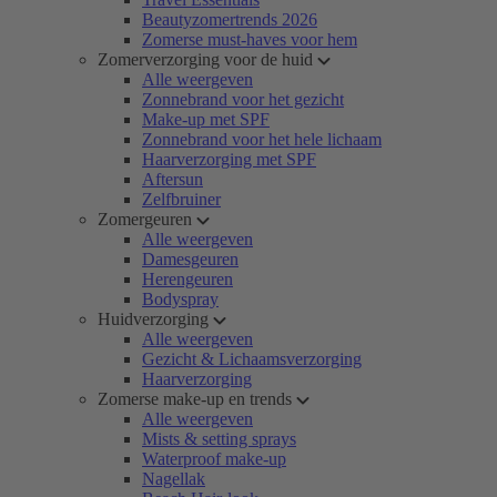
Beautyzomertrends 2026
Zomerse must-haves voor hem
Zomerverzorging voor de huid
Alle weergeven
Zonnebrand voor het gezicht
Make-up met SPF
Zonnebrand voor het hele lichaam
Haarverzorging met SPF
Aftersun
Zelfbruiner
Zomergeuren
Alle weergeven
Damesgeuren
Herengeuren
Bodyspray
Huidverzorging
Alle weergeven
Gezicht & Lichaamsverzorging
Haarverzorging
Zomerse make-up en trends
Alle weergeven
Mists & setting sprays
Waterproof make-up
Nagellak