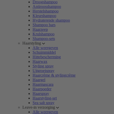
Droogshampoo
Antiroosshampoo
Herstelshampoo
Kleurshampoo
Hydraterende shampoo
Shampoo bars
Haarzeep
Krulshampoo
Shampoo-sets
Haarstyling
Alle weergeven
Schuimmiddel
Hittebescherming
Haarwax
Styling spray
Uitgroeispray
Haarcrème & stylingcrème
Haargel
Haarmascara
Haarpoeder
Haarspray
Haarstyling-set
Sea salt spray
Leave-in verzorging
Alle weergeven