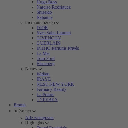
Hugo Boss
Narciso Rodriguez
Shiseido
Rabanne
Premiummerken
DIOR
Yves Saint Laurent
GIVENCHY
GUERLAIN
INITIO Parfums Privés
La Mer
Tom Ford
Eisenberg
Nieuw
Widian
IRÄYE
NEST NEW YORK
Farmacy Beauty
La Prairie
TYPEBEA
Promo
☀️ Zomer
Alle weergeven
Highlights
Travel Essentials