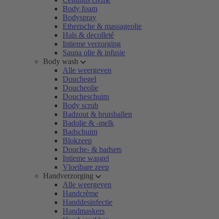
Body foam
Bodyspray
Etherische & massageolie
Hals & decolleté
Intieme verzorging
Sauna olie & infusie
Body wash
Alle weergeven
Douchegel
Doucheolie
Doucheschuim
Body scrub
Badzout & bruisballen
Badolie & -melk
Badschuim
Blokzeep
Douche- & badsets
Intieme wasgel
Vloeibare zeep
Handverzorging
Alle weergeven
Handcrème
Handdesinfectie
Handmaskers