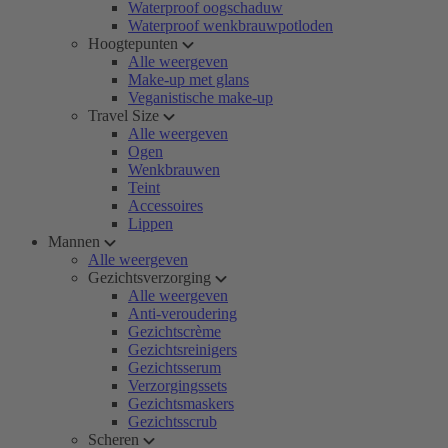
Waterproof oogschaduw
Waterproof wenkbrauwpotloden
Hoogtepunten
Alle weergeven
Make-up met glans
Veganistische make-up
Travel Size
Alle weergeven
Ogen
Wenkbrauwen
Teint
Accessoires
Lippen
Mannen
Alle weergeven
Gezichtsverzorging
Alle weergeven
Anti-veroudering
Gezichtscrème
Gezichtsreinigers
Gezichtsserum
Verzorgingssets
Gezichtsmaskers
Gezichtsscrub
Scheren