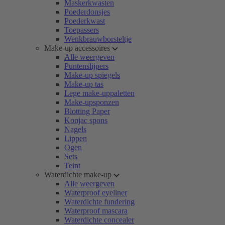
Maskerkwasten
Poederdonsjes
Poederkwast
Toepassers
Wenkbrauwborsteltje
Make-up accessoires
Alle weergeven
Puntenslijpers
Make-up spiegels
Make-up tas
Lege make-uppaletten
Make-upsponzen
Blotting Paper
Konjac spons
Nagels
Lippen
Ogen
Sets
Teint
Waterdichte make-up
Alle weergeven
Waterproof eyeliner
Waterdichte fundering
Waterproof mascara
Waterdichte concealer