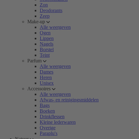
Zon
Deodorants
Zeep
Make-up
Alle weergeven
Ogen
Lippen
Nagels
Borstel
Teint
Parfum
Alle weergeven
Dames
Heren
Unisex
Accessoires
Alle weergeven
Afwas- en reinigingsmiddelen
Bags
Boeken
Drinkflessen
Kleine lederwaren
Overige
Paraplu's
Natuur