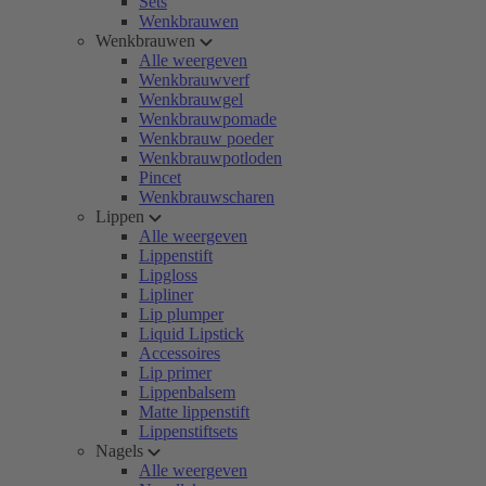
Sets
Wenkbrauwen
Wenkbrauwen
Alle weergeven
Wenkbrauwverf
Wenkbrauwgel
Wenkbrauwpomade
Wenkbrauw poeder
Wenkbrauwpotloden
Pincet
Wenkbrauwscharen
Lippen
Alle weergeven
Lippenstift
Lipgloss
Lipliner
Lip plumper
Liquid Lipstick
Accessoires
Lip primer
Lippenbalsem
Matte lippenstift
Lippenstiftsets
Nagels
Alle weergeven