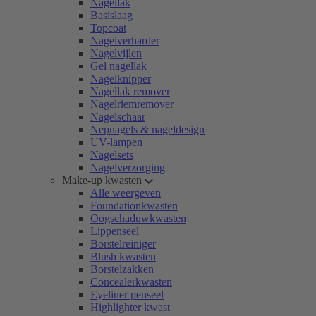
Nagellak
Basislaag
Topcoat
Nagelverharder
Nagelvijlen
Gel nagellak
Nagelknipper
Nagellak remover
Nagelriemremover
Nagelschaar
Nepnagels & nageldesign
UV-lampen
Nagelsets
Nagelverzorging
Make-up kwasten
Alle weergeven
Foundationkwasten
Oogschaduwkwasten
Lippenseel
Borstelreiniger
Blush kwasten
Borstelzakken
Concealerkwasten
Eyeliner penseel
Highlighter kwast