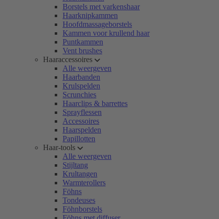
Borstels met varkenshaar
Haarknipkammen
Hoofdmassageborstels
Kammen voor krullend haar
Puntkammen
Vent brushes
Haaraccessoires
Alle weergeven
Haarbanden
Krulspelden
Scrunchies
Haarclips & barrettes
Sprayflessen
Accessoires
Haarspelden
Papillotten
Haar-tools
Alle weergeven
Stijltang
Krultangen
Warmterollers
Föhns
Tondeuses
Föhnborstels
Föhns met diffuser