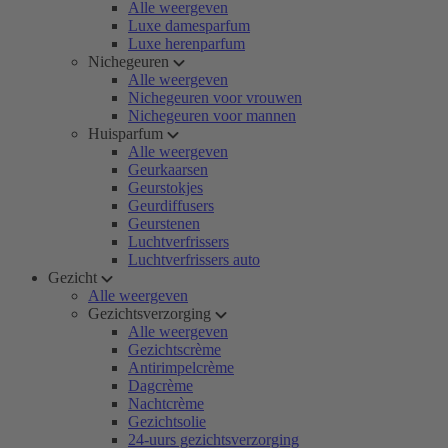
Alle weergeven
Luxe damesparfum
Luxe herenparfum
Nichegeuren
Alle weergeven
Nichegeuren voor vrouwen
Nichegeuren voor mannen
Huisparfum
Alle weergeven
Geurkaarsen
Geurstokjes
Geurdiffusers
Geurstenen
Luchtverfrissers
Luchtverfrissers auto
Gezicht
Alle weergeven
Gezichtsverzorging
Alle weergeven
Gezichtscrème
Antirimpelcrème
Dagcrème
Nachtcrème
Gezichtsolie
24-uurs gezichtsverzorging