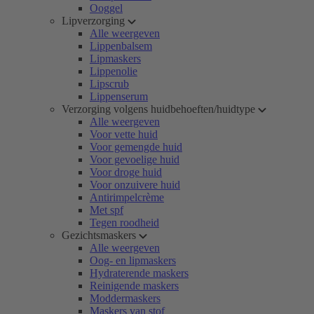
Ooggel
Lipverzorging
Alle weergeven
Lippenbalsem
Lipmaskers
Lippenolie
Lipscrub
Lippenserum
Verzorging volgens huidbehoeften/huidtype
Alle weergeven
Voor vette huid
Voor gemengde huid
Voor gevoelige huid
Voor droge huid
Voor onzuivere huid
Antirimpelcrème
Met spf
Tegen roodheid
Gezichtsmaskers
Alle weergeven
Oog- en lipmaskers
Hydraterende maskers
Reinigende maskers
Moddermaskers
Maskers van stof