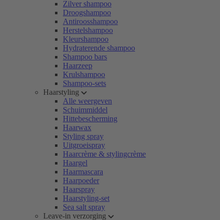
Zilver shampoo
Droogshampoo
Antiroosshampoo
Herstelshampoo
Kleurshampoo
Hydraterende shampoo
Shampoo bars
Haarzeep
Krulshampoo
Shampoo-sets
Haarstyling
Alle weergeven
Schuimmiddel
Hittebescherming
Haarwax
Styling spray
Uitgroeispray
Haarcrème & stylingcrème
Haargel
Haarmascara
Haarpoeder
Haarspray
Haarstyling-set
Sea salt spray
Leave-in verzorging