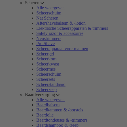
Scheren
Alle weergeven
Scheerschuim
Nat Scheren
Aftershavebalsem & -lotion
Elektrische Scheerapparaten & trimmers
Safety razor & accessoires
Neustrimmers
Pre-Shave
Scheerapparaat voor mannen
Scheergel
Scheerkom
Scheerkwast
Scheermes
Scheerschuim
Scheersets
Scheerstandaard
Scheerzeep
Baardverzorging
Alle weergeven
Baardbalsem
Baardkammen & -borstels
Baardolie
Baardtondeuses & -trimmers
Baardshampoo & -zeep