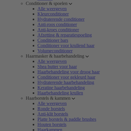
Conditioner & spoelen
Alle weergeven
Kleurconditioner
Hydraterende conditioner
Anti-roos conditioner
Anti-kroes conditioner
Afzetting & reparatiespoeling
Conditioner bars
Conditioner voor krullend haar
Volumeconditioner
Haarmasker & haarbehandeling
Alle weergeven
Shea butter voor haar
Haarbehandeling voor droog haar
Conditioner voor gekleurd haar
Hydraterende haarbehandeling
Keratine haarbehandeling
Haarbehandeling krullen
Haarborstels & kammen
Alle weergeven
Ronde borstels
Anti-klit borstels
Platte borstels & paddle brushes
Houten borstels
Haarkammen