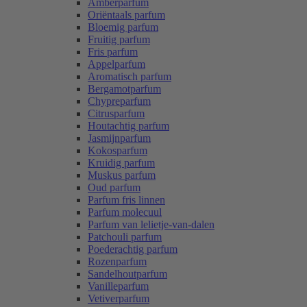
Amberparfum
Oriëntaals parfum
Bloemig parfum
Fruitig parfum
Fris parfum
Appelparfum
Aromatisch parfum
Bergamotparfum
Chypreparfum
Citrusparfum
Houtachtig parfum
Jasmijnparfum
Kokosparfum
Kruidig parfum
Muskus parfum
Oud parfum
Parfum fris linnen
Parfum molecuul
Parfum van lelietje-van-dalen
Patchouli parfum
Poederachtig parfum
Rozenparfum
Sandelhoutparfum
Vanilleparfum
Vetiverparfum