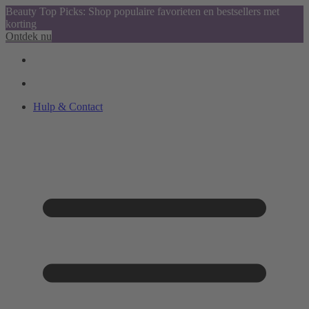
Beauty Top Picks: Shop populaire favorieten en bestsellers met
korting
Ontdek nu
Hulp & Contact