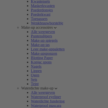
Kwastensets
Maskerkwasten
Poederdonsjes
Poederkwast
Toepassers
Wenkbrauwborsteltje
Make-up accessoires
Alle weergeven
Puntenslijpers
Make-up spiegels
Make-up tas
Lege make-uppaletten
Make-upsponzen
Blotting Paper
Konjac spons
Nagels
Lippen
Ogen
Sets
Teint
Waterdichte make-up
Alle weergeven
Waterproof eyeliner
Waterdichte fundering
Waterproof mascara