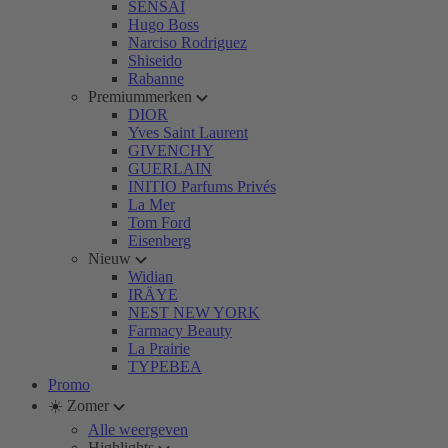
SENSAI
Hugo Boss
Narciso Rodriguez
Shiseido
Rabanne
Premiummerken
DIOR
Yves Saint Laurent
GIVENCHY
GUERLAIN
INITIO Parfums Privés
La Mer
Tom Ford
Eisenberg
Nieuw
Widian
IRÄYE
NEST NEW YORK
Farmacy Beauty
La Prairie
TYPEBEA
Promo
☀️ Zomer
Alle weergeven
Highlights