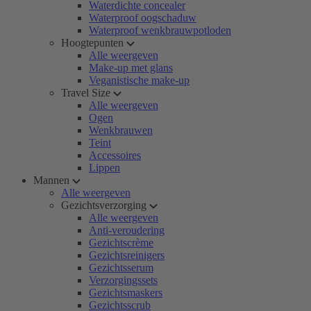
Waterdichte concealer
Waterproof oogschaduw
Waterproof wenkbrauwpotloden
Hoogtepunten
Alle weergeven
Make-up met glans
Veganistische make-up
Travel Size
Alle weergeven
Ogen
Wenkbrauwen
Teint
Accessoires
Lippen
Mannen
Alle weergeven
Gezichtsverzorging
Alle weergeven
Anti-veroudering
Gezichtscrème
Gezichtsreinigers
Gezichtsserum
Verzorgingssets
Gezichtsmaskers
Gezichtsscrub