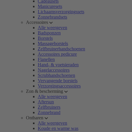
Cadeausets
Manicuresets
Lichaamsverzorgingssets
Zonnebrandsets
Accessoires
Alle weergeven
Badsponzen
Borstels
Massageborstels
Zelfbruinerhandschoenen
Accessoires pedicure
Flanellen
Hand- & voetsieraden
Nagelaccessoires
Scrubhandschoenen
Vervangende borstels
Verzorgingsaccessoires
Zon & bescherming
Alle weergeven
Aftersun
Zelfbruiners
Zonnebrand
Ontharen
Alle weergeven
Koude en warme was