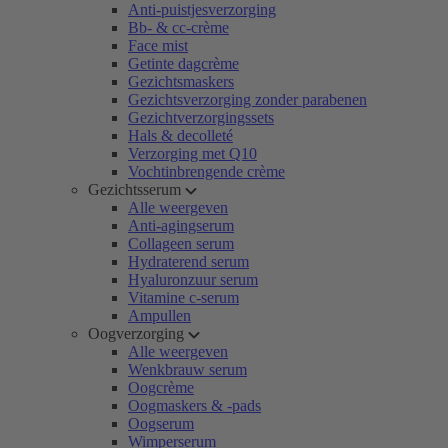
Anti-puistjesverzorging
Bb- & cc-crème
Face mist
Getinte dagcrème
Gezichtsmaskers
Gezichtsverzorging zonder parabenen
Gezichtverzorgingssets
Hals & decolleté
Verzorging met Q10
Vochtinbrengende crème
Gezichtsserum
Alle weergeven
Anti-agingserum
Collageen serum
Hydraterend serum
Hyaluronzuur serum
Vitamine c-serum
Ampullen
Oogverzorging
Alle weergeven
Wenkbrauw serum
Oogcrème
Oogmaskers & -pads
Oogserum
Wimperserum