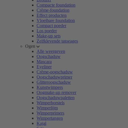
Compacte foundation
Crème-foundation
Effect producten
Vloeibare foundation
Compact poeder
Los poeder
Make-up sets
Zelfklevende tatoeages
Ogen
Alle weergeven
Oogschaduw
Mascara
Eyeliner
Crème-oogschaduw
Oogschaduwprimer
Glitteroogschaduw
Kunstwimpers
Oogmake-up remover
Oogschaduwpaletten
Wimperborstels
Wimperlijm
Wimperprimers
Wimpertangen
Kajal