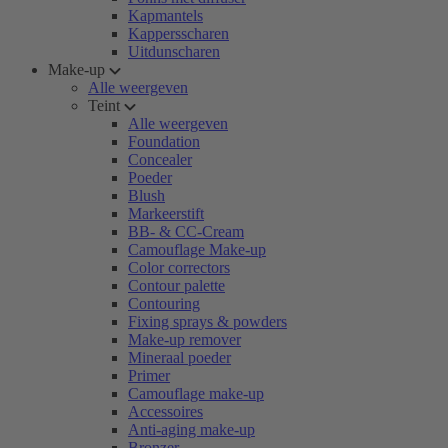
Kapmantels
Kappersscharen
Uitdunscharen
Make-up
Alle weergeven
Teint
Alle weergeven
Foundation
Concealer
Poeder
Blush
Markeerstift
BB- & CC-Cream
Camouflage Make-up
Color correctors
Contour palette
Contouring
Fixing sprays & powders
Make-up remover
Mineraal poeder
Primer
Camouflage make-up
Accessoires
Anti-aging make-up
Bronzer