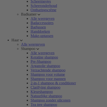
Scheermesjes
Scheeronderhoud
Ontharingscrème
Badkamer
Alle weergeven
Badaccessoires
Badjassen
Handdoeken
Make-uptassen
Haar
Alle weergeven
Shampoo
Alle weergeven
Keratine shampoo
Pre-Shampoo
Arganolie shampoo
Verzachtende shampoo
Shampoo voor volume
Shampoo voor mannen
2-in-1 shampoo & conditioner
Clarifying shampoo
Kleurshampoo
Natuurlijke shampoo
Shampoo zonder siliconen
Tea tree shampoo