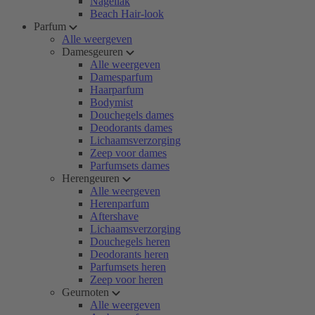
Nagellak
Beach Hair-look
Parfum
Alle weergeven
Damesgeuren
Alle weergeven
Damesparfum
Haarparfum
Bodymist
Douchegels dames
Deodorants dames
Lichaamsverzorging
Zeep voor dames
Parfumsets dames
Herengeuren
Alle weergeven
Herenparfum
Aftershave
Lichaamsverzorging
Douchegels heren
Deodorants heren
Parfumsets heren
Zeep voor heren
Geurnoten
Alle weergeven