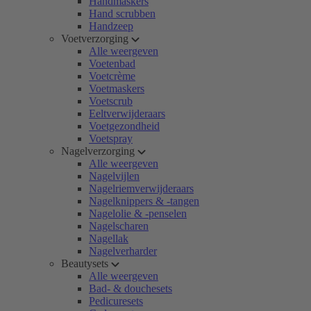
Handmaskers
Hand scrubben
Handzeep
Voetverzorging
Alle weergeven
Voetenbad
Voetcrème
Voetmaskers
Voetscrub
Eeltverwijderaars
Voetgezondheid
Voetspray
Nagelverzorging
Alle weergeven
Nagelvijlen
Nagelriemverwijderaars
Nagelknippers & -tangen
Nagelolie & -penselen
Nagelscharen
Nagellak
Nagelverharder
Beautysets
Alle weergeven
Bad- & douchesets
Pedicuresets