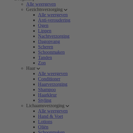
Alle weergeven
Gezichtsverzorging
Alle weergeven
Anti-veroudering
Ogen
Lippen
Nachtverzorging
Dagopvang
Scheren
Schoonmaken
Tanden
Zon
Haar
Alle weergeven
Conditioner
Haarverzorging
Shampoo
Haarkleur
Styling
Lichaamsverzorging
Alle weergeven
Hand & Voet
Lotions
Oliën
Schoonmaken