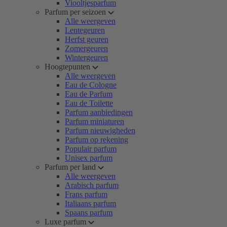
Viooltjesparfum
Parfum per seizoen
Alle weergeven
Lentegeuren
Herfst geuren
Zomergeuren
Wintergeuren
Hoogtepunten
Alle weergeven
Eau de Cologne
Eau de Parfum
Eau de Toilette
Parfum aanbiedingen
Parfum miniaturen
Parfum nieuwigheden
Parfum op rekening
Populair parfum
Unisex parfum
Parfum per land
Alle weergeven
Arabisch parfum
Frans parfum
Italiaans parfum
Spaans parfum
Luxe parfum