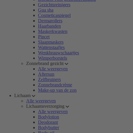
Gezichtsreinigers
Gua sha
Cosmeticaspiegel
Dermarollers
Haarbanden
Maskerkwasten
Pincet
Slaapmaskers
Wattenstaafjes
Wenkbrauwschaartjes
Wimperborstels
Zonnebrand gezicht
Alle weergeven
Aftersun
Zelfbruiners
Zonnebrandcrème
Make-up van de zon
Lichaam
Alle weergeven
Lichaamsverzorging
Alle weergeven
Bodylotion
Deodorant
Bodybutter
Body oil