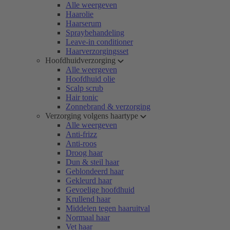
Alle weergeven
Haarolie
Haarserum
Spraybehandeling
Leave-in conditioner
Haarverzorgingsset
Hoofdhuidverzorging
Alle weergeven
Hoofdhuid olie
Scalp scrub
Hair tonic
Zonnebrand & verzorging
Verzorging volgens haartype
Alle weergeven
Anti-frizz
Anti-roos
Droog haar
Dun & steil haar
Geblondeerd haar
Gekleurd haar
Gevoelige hoofdhuid
Krullend haar
Middelen tegen haaruitval
Normaal haar
Vet haar