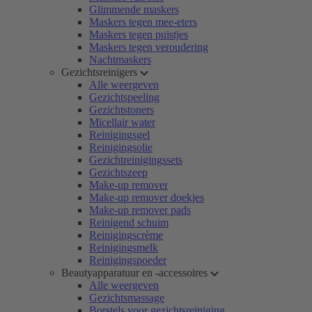
Glimmende maskers
Maskers tegen mee-eters
Maskers tegen puistjes
Maskers tegen veroudering
Nachtmaskers
Gezichtsreinigers
Alle weergeven
Gezichtspeeling
Gezichtstoners
Micellair water
Reinigingsgel
Reinigingsolie
Gezichtreinigingssets
Gezichtszeep
Make-up remover
Make-up remover doekjes
Make-up remover pads
Reinigend schuim
Reinigingscrème
Reinigingsmelk
Reinigingspoeder
Beautyapparatuur en -accessoires
Alle weergeven
Gezichtsmassage
Borstels voor gezichtsreiniging