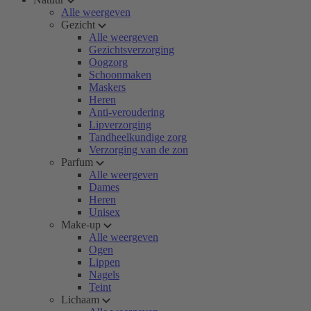
Alle weergeven
Gezicht
Alle weergeven
Gezichtsverzorging
Oogzorg
Schoonmaken
Maskers
Heren
Anti-veroudering
Lipverzorging
Tandheelkundige zorg
Verzorging van de zon
Parfum
Alle weergeven
Dames
Heren
Unisex
Make-up
Alle weergeven
Ogen
Lippen
Nagels
Teint
Lichaam