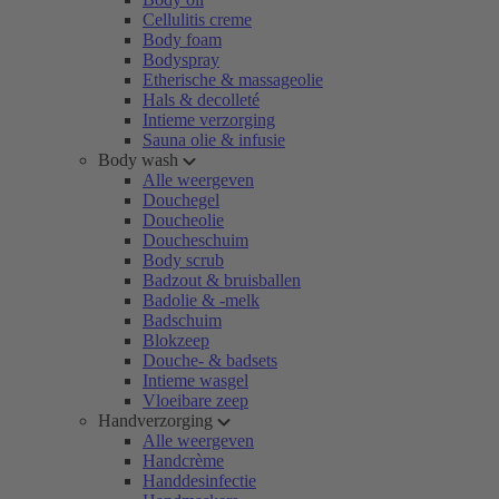
Cellulitis creme
Body foam
Bodyspray
Etherische & massageolie
Hals & decolleté
Intieme verzorging
Sauna olie & infusie
Body wash
Alle weergeven
Douchegel
Doucheolie
Doucheschuim
Body scrub
Badzout & bruisballen
Badolie & -melk
Badschuim
Blokzeep
Douche- & badsets
Intieme wasgel
Vloeibare zeep
Handverzorging
Alle weergeven
Handcrème
Handdesinfectie