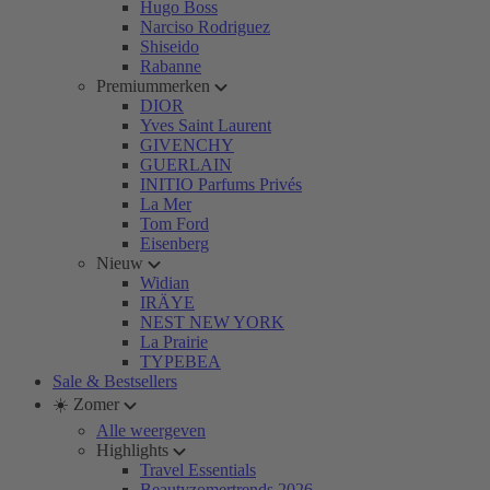
Hugo Boss
Narciso Rodriguez
Shiseido
Rabanne
Premiummerken
DIOR
Yves Saint Laurent
GIVENCHY
GUERLAIN
INITIO Parfums Privés
La Mer
Tom Ford
Eisenberg
Nieuw
Widian
IRÄYE
NEST NEW YORK
La Prairie
TYPEBEA
Sale & Bestsellers
☀️ Zomer
Alle weergeven
Highlights
Travel Essentials
Beautyzomertrends 2026