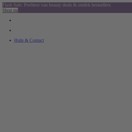
Flash Sale: Profiteer van beauty deals & ontdek bestsellers
Shop nu
Hulp & Contact