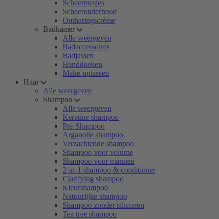
Scheermesjes
Scheeronderhoud
Ontharingscrème
Badkamer
Alle weergeven
Badaccessoires
Badjassen
Handdoeken
Make-uptassen
Haar
Alle weergeven
Shampoo
Alle weergeven
Keratine shampoo
Pre-Shampoo
Arganolie shampoo
Verzachtende shampoo
Shampoo voor volume
Shampoo voor mannen
2-in-1 shampoo & conditioner
Clarifying shampoo
Kleurshampoo
Natuurlijke shampoo
Shampoo zonder siliconen
Tea tree shampoo