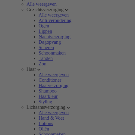
Alle weergeven
Gezichtsverzorging
Alle weergeven
Anti-veroudering
Ogen
Lippen
Nachtverzorging
Dagopvang
Scheren
Schoonmaken
Tanden
Zon
Haar
Alle weergeven
Conditioner
Haarverzorging
Shampoo
Haarkleur
Styling
Lichaamsverzorging
Alle weergeven
Hand & Voet
Lotions
Oliën
Schoonmaken