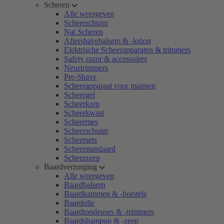
Scheren
Alle weergeven
Scheerschuim
Nat Scheren
Aftershavebalsem & -lotion
Elektrische Scheerapparaten & trimmers
Safety razor & accessoires
Neustrimmers
Pre-Shave
Scheerapparaat voor mannen
Scheergel
Scheerkom
Scheerkwast
Scheermes
Scheerschuim
Scheersets
Scheerstandaard
Scheerzeep
Baardverzorging
Alle weergeven
Baardbalsem
Baardkammen & -borstels
Baardolie
Baardtondeuses & -trimmers
Baardshampoo & -zeep