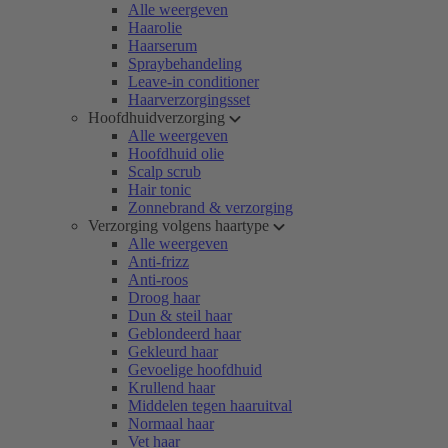
Alle weergeven
Haarolie
Haarserum
Spraybehandeling
Leave-in conditioner
Haarverzorgingsset
Hoofdhuidverzorging
Alle weergeven
Hoofdhuid olie
Scalp scrub
Hair tonic
Zonnebrand & verzorging
Verzorging volgens haartype
Alle weergeven
Anti-frizz
Anti-roos
Droog haar
Dun & steil haar
Geblondeerd haar
Gekleurd haar
Gevoelige hoofdhuid
Krullend haar
Middelen tegen haaruitval
Normaal haar
Vet haar