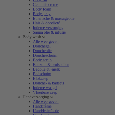
Cellulitis creme
Body foam
Bodyspray
Etherische & massageolie
Hals & decolleté
Intieme verzorging
Sauna olie & infusie
Body wash
Alle weergeven
Douchegel
Doucheolie
Doucheschuim
Body scrub
Badzout & bruisballen
Badolie & -melk
Badschuim
Blokzeep
Douche- & badsets
Intieme wasgel
Vloeibare zeep
Handverzorging
Alle weergeven
Handcrème
Handdesinfectie