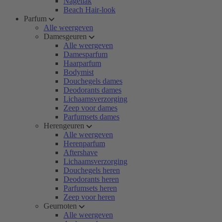
Nagellak
Beach Hair-look
Parfum
Alle weergeven
Damesgeuren
Alle weergeven
Damesparfum
Haarparfum
Bodymist
Douchegels dames
Deodorants dames
Lichaamsverzorging
Zeep voor dames
Parfumsets dames
Herengeuren
Alle weergeven
Herenparfum
Aftershave
Lichaamsverzorging
Douchegels heren
Deodorants heren
Parfumsets heren
Zeep voor heren
Geurnoten
Alle weergeven