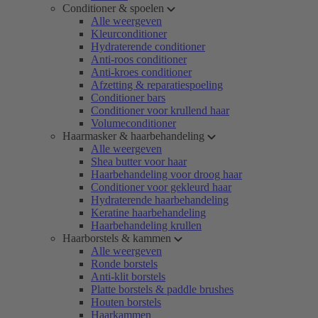
Conditioner & spoelen
Alle weergeven
Kleurconditioner
Hydraterende conditioner
Anti-roos conditioner
Anti-kroes conditioner
Afzetting & reparatiespoeling
Conditioner bars
Conditioner voor krullend haar
Volumeconditioner
Haarmasker & haarbehandeling
Alle weergeven
Shea butter voor haar
Haarbehandeling voor droog haar
Conditioner voor gekleurd haar
Hydraterende haarbehandeling
Keratine haarbehandeling
Haarbehandeling krullen
Haarborstels & kammen
Alle weergeven
Ronde borstels
Anti-klit borstels
Platte borstels & paddle brushes
Houten borstels
Haarkammen