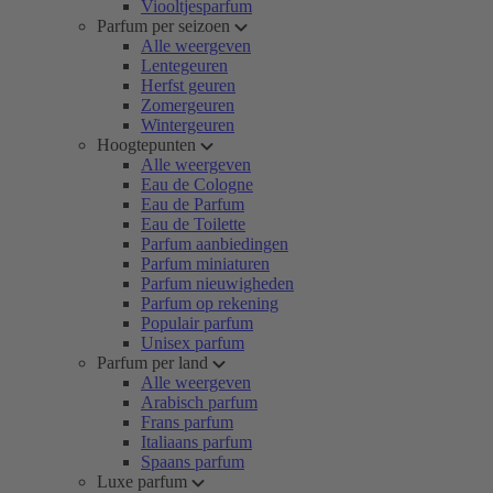
Viooltjesparfum
Parfum per seizoen
Alle weergeven
Lentegeuren
Herfst geuren
Zomergeuren
Wintergeuren
Hoogtepunten
Alle weergeven
Eau de Cologne
Eau de Parfum
Eau de Toilette
Parfum aanbiedingen
Parfum miniaturen
Parfum nieuwigheden
Parfum op rekening
Populair parfum
Unisex parfum
Parfum per land
Alle weergeven
Arabisch parfum
Frans parfum
Italiaans parfum
Spaans parfum
Luxe parfum