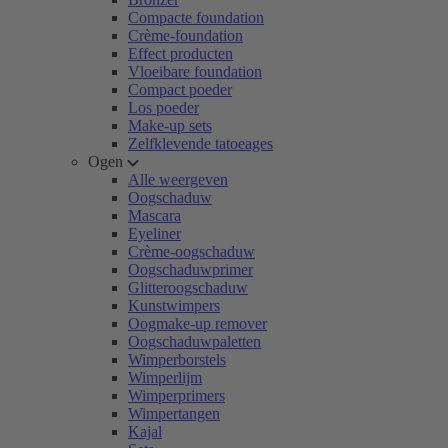
Compacte foundation
Crème-foundation
Effect producten
Vloeibare foundation
Compact poeder
Los poeder
Make-up sets
Zelfklevende tatoeages
Ogen
Alle weergeven
Oogschaduw
Mascara
Eyeliner
Crème-oogschaduw
Oogschaduwprimer
Glitteroogschaduw
Kunstwimpers
Oogmake-up remover
Oogschaduwpaletten
Wimperborstels
Wimperlijm
Wimperprimers
Wimpertangen
Kajal