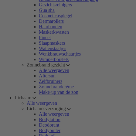
Gezichtsreinigers
Gua sha
Cosmeticaspiegel
Dermarollers
Haarbanden
Maskerkwasten
Pincet
Slaapmaskers
Wattenstaafjes
Wenkbrauwschaartjes
Wimperborstels
Zonnebrand gezicht
Alle weergeven
Aftersun
Zelfbruiners
Zonnebrandcrème
Make-up van de zon
Lichaam
Alle weergeven
Lichaamsverzorging
Alle weergeven
Bodylotion
Deodorant
Bodybutter
Body oil