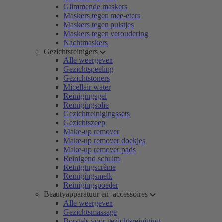
Glimmende maskers
Maskers tegen mee-eters
Maskers tegen puistjes
Maskers tegen veroudering
Nachtmaskers
Gezichtsreinigers
Alle weergeven
Gezichtspeeling
Gezichtstoners
Micellair water
Reinigingsgel
Reinigingsolie
Gezichtreinigingssets
Gezichtszeep
Make-up remover
Make-up remover doekjes
Make-up remover pads
Reinigend schuim
Reinigingscrème
Reinigingsmelk
Reinigingspoeder
Beautyapparatuur en -accessoires
Alle weergeven
Gezichtsmassage
Borstels voor gezichtsreiniging