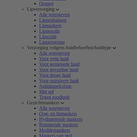
Ooggel
Lipverzorging
Alle weergeven
Lippenbalsem
Lipmaskers
Lippenolie
Lipscrub
Lippenserum
Verzorging volgens huidbehoeften/huidtype
Alle weergeven
Voor vette huid
Voor gemengde huid
Voor gevoelige huid
Voor droge huid
Voor onzuivere huid
Antirimpelcrème
Met spf
Tegen roodheid
Gezichtsmaskers
Alle weergeven
Oog- en lipmaskers
Hydraterende maskers
Reinigende maskers
Moddermaskers
Maskers van stof