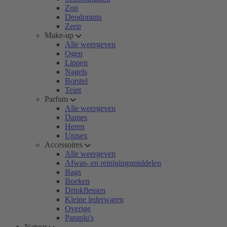
Zon
Deodorants
Zeep
Make-up
Alle weergeven
Ogen
Lippen
Nagels
Borstel
Teint
Parfum
Alle weergeven
Dames
Heren
Unisex
Accessoires
Alle weergeven
Afwas- en reinigingsmiddelen
Bags
Boeken
Drinkflessen
Kleine lederwaren
Overige
Paraplu's
Natuur