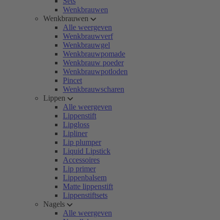
Sets
Wenkbrauwen
Wenkbrauwen
Alle weergeven
Wenkbrauwverf
Wenkbrauwgel
Wenkbrauwpomade
Wenkbrauw poeder
Wenkbrauwpotloden
Pincet
Wenkbrauwscharen
Lippen
Alle weergeven
Lippenstift
Lipgloss
Lipliner
Lip plumper
Liquid Lipstick
Accessoires
Lip primer
Lippenbalsem
Matte lippenstift
Lippenstiftsets
Nagels
Alle weergeven