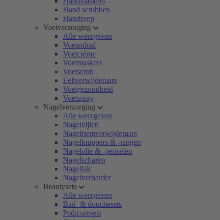
Handmaskers
Hand scrubben
Handzeep
Voetverzorging
Alle weergeven
Voetenbad
Voetcrème
Voetmaskers
Voetscrub
Eeltverwijderaars
Voetgezondheid
Voetspray
Nagelverzorging
Alle weergeven
Nagelvijlen
Nagelriemverwijderaars
Nagelknippers & -tangen
Nagelolie & -penselen
Nagelscharen
Nagellak
Nagelverharder
Beautysets
Alle weergeven
Bad- & douchesets
Pedicuresets