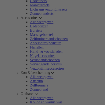
Cadeausets
Manicuresets
Lichaamsverzorgingssets
Zonnebrandsets
Accessoires
Alle weergeven
Badsponzen
Borstels
Massageborstels
Zelfbruinerhandschoenen
Accessoires pedicure
Flanellen
Hand- & voetsieraden
Nagelaccessoires
Scrubhandschoenen
Vervangende borstels
Verzorgingsaccessoires
Zon & bescherming
Alle weergeven
Aftersun
Zelfbruiners
Zonnebrand
Ontharen
Alle weergeven
Koude en warme was