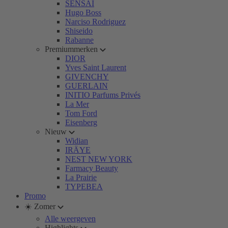
SENSAI
Hugo Boss
Narciso Rodriguez
Shiseido
Rabanne
Premiummerken
DIOR
Yves Saint Laurent
GIVENCHY
GUERLAIN
INITIO Parfums Privés
La Mer
Tom Ford
Eisenberg
Nieuw
Widian
IRÄYE
NEST NEW YORK
Farmacy Beauty
La Prairie
TYPEBEA
Promo
☀️ Zomer
Alle weergeven
Highlights