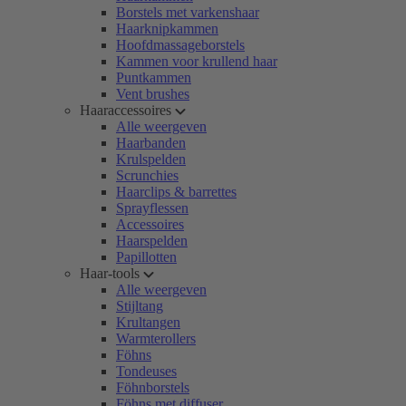
Borstels met varkenshaar
Haarknipkammen
Hoofdmassageborstels
Kammen voor krullend haar
Puntkammen
Vent brushes
Haaraccessoires
Alle weergeven
Haarbanden
Krulspelden
Scrunchies
Haarclips & barrettes
Sprayflessen
Accessoires
Haarspelden
Papillotten
Haar-tools
Alle weergeven
Stijltang
Krultangen
Warmterollers
Föhns
Tondeuses
Föhnborstels
Föhns met diffuser