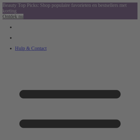
Beauty Top Picks: Shop populaire favorieten en bestsellers met
korting
Ontdek nu
Hulp & Contact