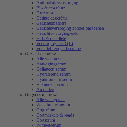
Anti-puistjesverzorging
Bb- & cc-crème
Face mist
Getinte dagcrème
Gezichtsmaskers
Gezichtsverzorging zonder parabenen
Gezichtverzorgingssets
Hals & decolleté
Verzorging met Q10
Vochtinbrengende crème
Gezichtsserum
Alle weergeven
Anti-agingserum
Collageen serum
Hydraterend serum
Hyaluronzuur serum
Vitamine c-serum
Ampullen
Oogverzorging
Alle weergeven
Wenkbrauw serum
Oogcrème
Oogmaskers & -pads
Oogserum
Wimperserum