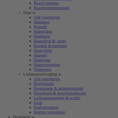
Baard trimmen
Baardverzorgingssets
Haar
Alle weergeven
Shampoo
Pomade
Hairstyling
Haarkleur
Haaruitval & -groei
Borstels & kammen
Haarcrème
Haargel
Haarpasta
Haarverzorging
Tondeuses
Lichaamsverzorging
Alle weergeven
Bodylotions
Deodorants & antitranspirants
Douchegel & doucheproducten
Lichaamsreiniging & scrubs
Zeep
Bodygroomers
Intieme verzorging
Drogisterij