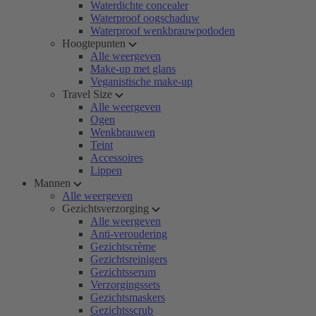
Waterdichte concealer
Waterproof oogschaduw
Waterproof wenkbrauwpotloden
Hoogtepunten
Alle weergeven
Make-up met glans
Veganistische make-up
Travel Size
Alle weergeven
Ogen
Wenkbrauwen
Teint
Accessoires
Lippen
Mannen
Alle weergeven
Gezichtsverzorging
Alle weergeven
Anti-veroudering
Gezichtscrème
Gezichtsreinigers
Gezichtsserum
Verzorgingssets
Gezichtsmaskers
Gezichtsscrub