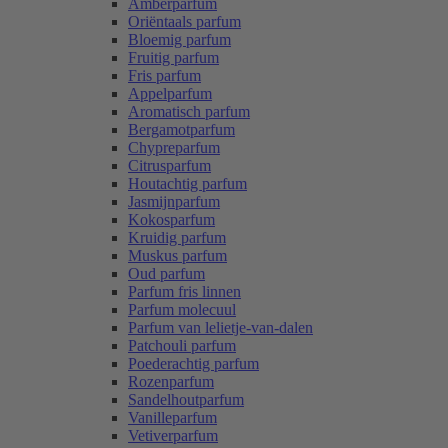
Amberparfum
Oriëntaals parfum
Bloemig parfum
Fruitig parfum
Fris parfum
Appelparfum
Aromatisch parfum
Bergamotparfum
Chypreparfum
Citrusparfum
Houtachtig parfum
Jasmijnparfum
Kokosparfum
Kruidig parfum
Muskus parfum
Oud parfum
Parfum fris linnen
Parfum molecuul
Parfum van lelietje-van-dalen
Patchouli parfum
Poederachtig parfum
Rozenparfum
Sandelhoutparfum
Vanilleparfum
Vetiverparfum