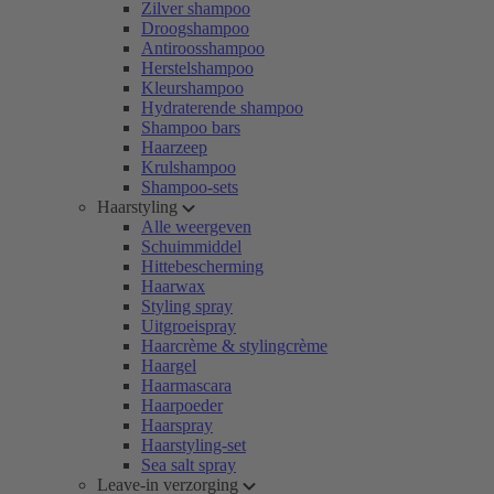
Zilver shampoo
Droogshampoo
Antiroosshampoo
Herstelshampoo
Kleurshampoo
Hydraterende shampoo
Shampoo bars
Haarzeep
Krulshampoo
Shampoo-sets
Haarstyling
Alle weergeven
Schuimmiddel
Hittebescherming
Haarwax
Styling spray
Uitgroeispray
Haarcrème & stylingcrème
Haargel
Haarmascara
Haarpoeder
Haarspray
Haarstyling-set
Sea salt spray
Leave-in verzorging