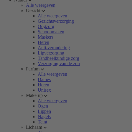
Alle weergeven
Gezicht
Alle weergeven
Gezichtsverzorging
Oogzorg
Schoonmaken
Maskers
Heren
Anti-veroudering
Lipverzorging
Tandheelkundige zorg
Verzorging van de zon
Parfum
Alle weergeven
Dames
Heren
Unisex
Make-up
Alle weergeven
Ogen
Lippen
Nagels
Teint
Lichaam