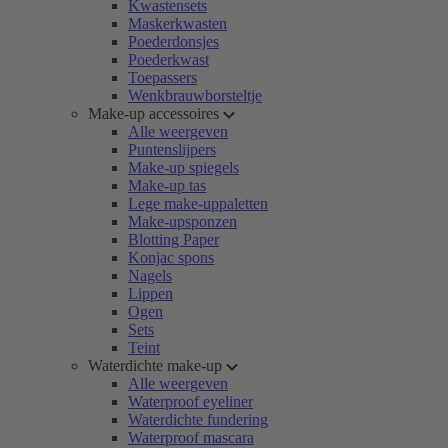
Kwastensets
Maskerkwasten
Poederdonsjes
Poederkwast
Toepassers
Wenkbrauwborsteltje
Make-up accessoires
Alle weergeven
Puntenslijpers
Make-up spiegels
Make-up tas
Lege make-uppaletten
Make-upsponzen
Blotting Paper
Konjac spons
Nagels
Lippen
Ogen
Sets
Teint
Waterdichte make-up
Alle weergeven
Waterproof eyeliner
Waterdichte fundering
Waterproof mascara