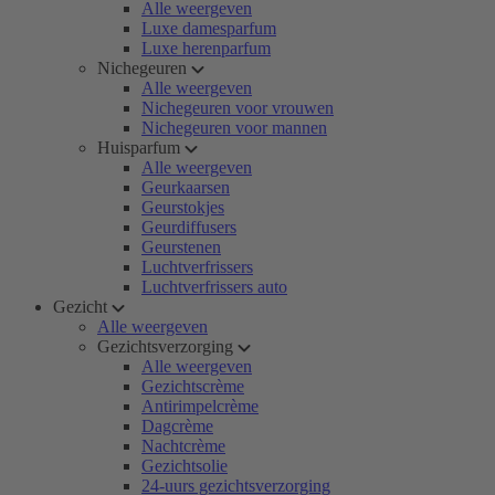
Alle weergeven
Luxe damesparfum
Luxe herenparfum
Nichegeuren
Alle weergeven
Nichegeuren voor vrouwen
Nichegeuren voor mannen
Huisparfum
Alle weergeven
Geurkaarsen
Geurstokjes
Geurdiffusers
Geurstenen
Luchtverfrissers
Luchtverfrissers auto
Gezicht
Alle weergeven
Gezichtsverzorging
Alle weergeven
Gezichtscrème
Antirimpelcrème
Dagcrème
Nachtcrème
Gezichtsolie
24-uurs gezichtsverzorging