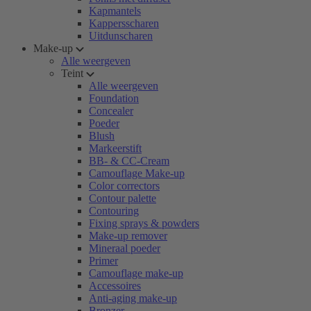
Kapmantels
Kappersscharen
Uitdunscharen
Make-up
Alle weergeven
Teint
Alle weergeven
Foundation
Concealer
Poeder
Blush
Markeerstift
BB- & CC-Cream
Camouflage Make-up
Color correctors
Contour palette
Contouring
Fixing sprays & powders
Make-up remover
Mineraal poeder
Primer
Camouflage make-up
Accessoires
Anti-aging make-up
Bronzer