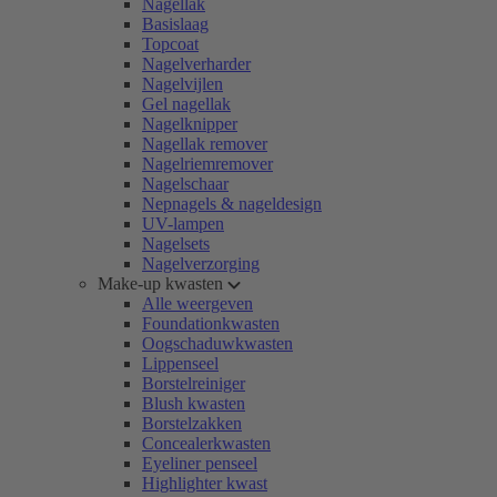
Nagellak
Basislaag
Topcoat
Nagelverharder
Nagelvijlen
Gel nagellak
Nagelknipper
Nagellak remover
Nagelriemremover
Nagelschaar
Nepnagels & nageldesign
UV-lampen
Nagelsets
Nagelverzorging
Make-up kwasten
Alle weergeven
Foundationkwasten
Oogschaduwkwasten
Lippenseel
Borstelreiniger
Blush kwasten
Borstelzakken
Concealerkwasten
Eyeliner penseel
Highlighter kwast