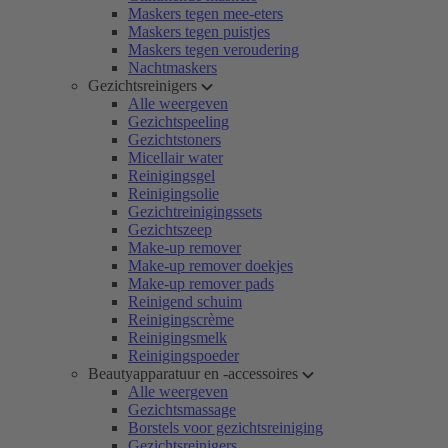
Maskers tegen mee-eters
Maskers tegen puistjes
Maskers tegen veroudering
Nachtmaskers
Gezichtsreinigers
Alle weergeven
Gezichtspeeling
Gezichtstoners
Micellair water
Reinigingsgel
Reinigingsolie
Gezichtreinigingssets
Gezichtszeep
Make-up remover
Make-up remover doekjes
Make-up remover pads
Reinigend schuim
Reinigingscrème
Reinigingsmelk
Reinigingspoeder
Beautyapparatuur en -accessoires
Alle weergeven
Gezichtsmassage
Borstels voor gezichtsreiniging
Gezichtsreinigers