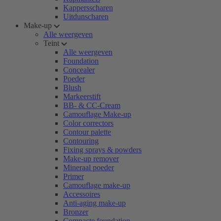
Kappersscharen
Uitdunscharen
Make-up
Alle weergeven
Teint
Alle weergeven
Foundation
Concealer
Poeder
Blush
Markeerstift
BB- & CC-Cream
Camouflage Make-up
Color correctors
Contour palette
Contouring
Fixing sprays & powders
Make-up remover
Mineraal poeder
Primer
Camouflage make-up
Accessoires
Anti-aging make-up
Bronzer
Compacte foundation