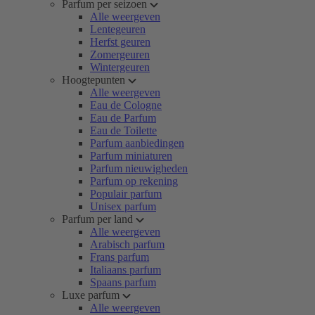
Parfum per seizoen
Alle weergeven
Lentegeuren
Herfst geuren
Zomergeuren
Wintergeuren
Hoogtepunten
Alle weergeven
Eau de Cologne
Eau de Parfum
Eau de Toilette
Parfum aanbiedingen
Parfum miniaturen
Parfum nieuwigheden
Parfum op rekening
Populair parfum
Unisex parfum
Parfum per land
Alle weergeven
Arabisch parfum
Frans parfum
Italiaans parfum
Spaans parfum
Luxe parfum
Alle weergeven