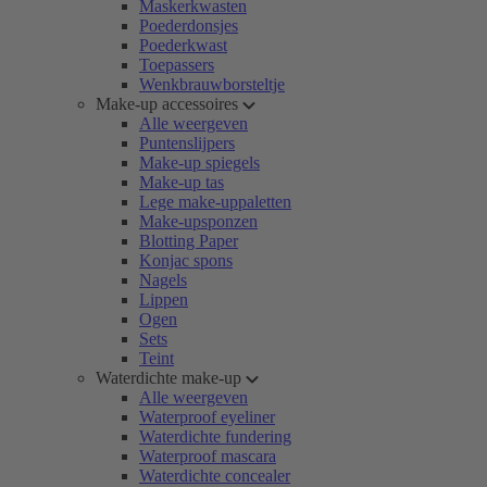
Maskerkwasten
Poederdonsjes
Poederkwast
Toepassers
Wenkbrauwborsteltje
Make-up accessoires
Alle weergeven
Puntenslijpers
Make-up spiegels
Make-up tas
Lege make-uppaletten
Make-upsponzen
Blotting Paper
Konjac spons
Nagels
Lippen
Ogen
Sets
Teint
Waterdichte make-up
Alle weergeven
Waterproof eyeliner
Waterdichte fundering
Waterproof mascara
Waterdichte concealer