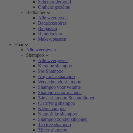
Scheeronderhoud
Ontharingscrème
Badkamer
Alle weergeven
Badaccessoires
Badjassen
Handdoeken
Make-uptassen
Haar
Alle weergeven
Shampoo
Alle weergeven
Keratine shampoo
Pre-Shampoo
Arganolie shampoo
Verzachtende shampoo
Shampoo voor volume
Shampoo voor mannen
2-in-1 shampoo & conditioner
Clarifying shampoo
Kleurshampoo
Natuurlijke shampoo
Shampoo zonder siliconen
Tea tree shampoo
Zilver shampoo