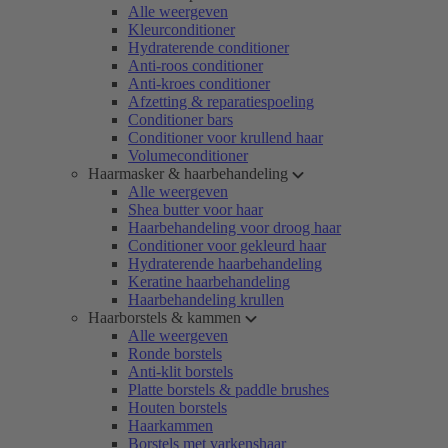
Alle weergeven
Kleurconditioner
Hydraterende conditioner
Anti-roos conditioner
Anti-kroes conditioner
Afzetting & reparatiespoeling
Conditioner bars
Conditioner voor krullend haar
Volumeconditioner
Haarmasker & haarbehandeling
Alle weergeven
Shea butter voor haar
Haarbehandeling voor droog haar
Conditioner voor gekleurd haar
Hydraterende haarbehandeling
Keratine haarbehandeling
Haarbehandeling krullen
Haarborstels & kammen
Alle weergeven
Ronde borstels
Anti-klit borstels
Platte borstels & paddle brushes
Houten borstels
Haarkammen
Borstels met varkenshaar