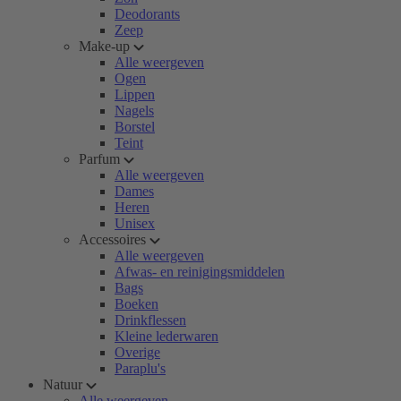
Deodorants
Zeep
Make-up
Alle weergeven
Ogen
Lippen
Nagels
Borstel
Teint
Parfum
Alle weergeven
Dames
Heren
Unisex
Accessoires
Alle weergeven
Afwas- en reinigingsmiddelen
Bags
Boeken
Drinkflessen
Kleine lederwaren
Overige
Paraplu's
Natuur
Alle weergeven