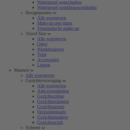
Waterproof oogschaduw
Waterproof wenkbrauwpotloden
Hoogtepunten
Alle weergeven
Make-up met glans
Veganistische make-up
Travel Size
Alle weergeven
Ogen
Wenkbrauwen
Teint
Accessoires
Lippen
Mannen
Alle weergeven
Gezichtsverzorging
Alle weergeven
Anti-veroudering
Gezichtscrème
Gezichtsreinigers
Gezichtsserum
Verzorgingssets
Gezichtsmaskers
Gezichtsscrub
Scheren