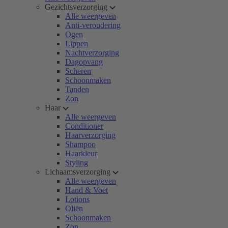
Gezichtsverzorging
Alle weergeven
Anti-veroudering
Ogen
Lippen
Nachtverzorging
Dagopvang
Scheren
Schoonmaken
Tanden
Zon
Haar
Alle weergeven
Conditioner
Haarverzorging
Shampoo
Haarkleur
Styling
Lichaamsverzorging
Alle weergeven
Hand & Voet
Lotions
Oliën
Schoonmaken
Zon