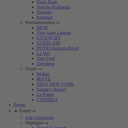
Hugo Boss
Narciso Rodriguez
Shiseido
Rabanne
Premiummerken
DIOR
Yves Saint Laurent
GIVENCHY
GUERLAIN
INITIO Parfums Privés
La Mer
Tom Ford
Eisenberg
Nieuw
Widian
IRÄYE
NEST NEW YORK
Farmacy Beauty
La Prairie
TYPEBEA
Promo
☀️ Zomer
Alle weergeven
Highlights
Travel Essentials