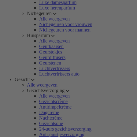
Luxe damesparfum
Luxe herenparfum
Nichegeuren
Alle weergeven
Nichegeuren voor vrouwen
Nichegeuren voor mannen
Huisparfum
Alle weergeven
Geurkaarsen
Geurstokjes
Geurdiffusers
Geurstenen
Luchtverfrissers
Luchtverfrissers auto
Gezicht
Alle weergeven
Gezichtsverzorging
Alle weergeven
Gezichtscrème
Antirimpelcrème
Dagcrème
Nachtcrème
Gezichtsolie
24-uurs gezichtsverzorging
Anti-puistjesverzorging