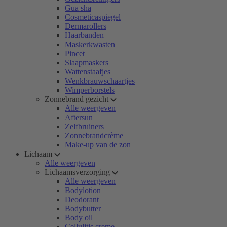
Gua sha
Cosmeticaspiegel
Dermarollers
Haarbanden
Maskerkwasten
Pincet
Slaapmaskers
Wattenstaafjes
Wenkbrauwschaartjes
Wimperborstels
Zonnebrand gezicht
Alle weergeven
Aftersun
Zelfbruiners
Zonnebrandcrème
Make-up van de zon
Lichaam
Alle weergeven
Lichaamsverzorging
Alle weergeven
Bodylotion
Deodorant
Bodybutter
Body oil
Cellulitis creme