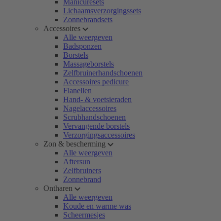
Manicuresets
Lichaamsverzorgingssets
Zonnebrandsets
Accessoires
Alle weergeven
Badsponzen
Borstels
Massageborstels
Zelfbruinerhandschoenen
Accessoires pedicure
Flanellen
Hand- & voetsieraden
Nagelaccessoires
Scrubhandschoenen
Vervangende borstels
Verzorgingsaccessoires
Zon & bescherming
Alle weergeven
Aftersun
Zelfbruiners
Zonnebrand
Ontharen
Alle weergeven
Koude en warme was
Scheermesjes