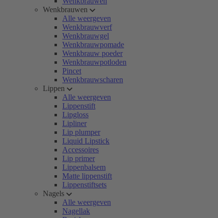
Wenkbrauwen
Wenkbrauwen
Alle weergeven
Wenkbrauwverf
Wenkbrauwgel
Wenkbrauwpomade
Wenkbrauw poeder
Wenkbrauwpotloden
Pincet
Wenkbrauwscharen
Lippen
Alle weergeven
Lippenstift
Lipgloss
Lipliner
Lip plumper
Liquid Lipstick
Accessoires
Lip primer
Lippenbalsem
Matte lippenstift
Lippenstiftsets
Nagels
Alle weergeven
Nagellak