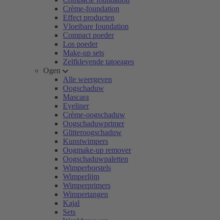
Crème-foundation
Effect producten
Vloeibare foundation
Compact poeder
Los poeder
Make-up sets
Zelfklevende tatoeages
Ogen
Alle weergeven
Oogschaduw
Mascara
Eyeliner
Crème-oogschaduw
Oogschaduwprimer
Glitteroogschaduw
Kunstwimpers
Oogmake-up remover
Oogschaduwpaletten
Wimperborstels
Wimperlijm
Wimperprimers
Wimpertangen
Kajal
Sets