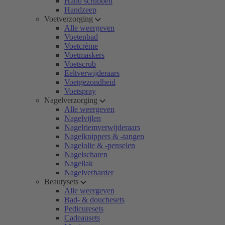
Hand scrubben
Handzeep
Voetverzorging
Alle weergeven
Voetenbad
Voetcrème
Voetmaskers
Voetscrub
Eeltverwijderaars
Voetgezondheid
Voetspray
Nagelverzorging
Alle weergeven
Nagelvijlen
Nagelriemverwijderaars
Nagelknippers & -tangen
Nagelolie & -penselen
Nagelscharen
Nagellak
Nagelverharder
Beautysets
Alle weergeven
Bad- & douchesets
Pedicuresets
Cadeausets