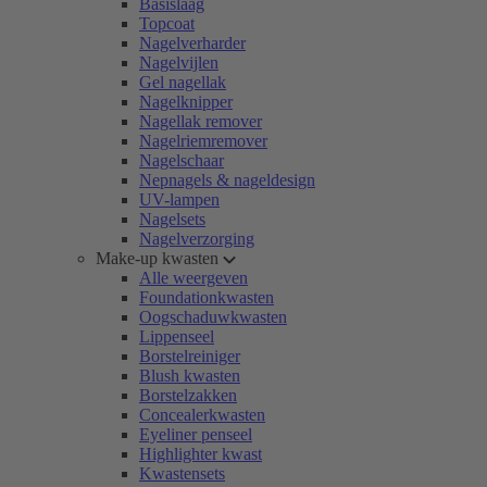
Basislaag
Topcoat
Nagelverharder
Nagelvijlen
Gel nagellak
Nagelknipper
Nagellak remover
Nagelriemremover
Nagelschaar
Nepnagels & nageldesign
UV-lampen
Nagelsets
Nagelverzorging
Make-up kwasten
Alle weergeven
Foundationkwasten
Oogschaduwkwasten
Lippenseel
Borstelreiniger
Blush kwasten
Borstelzakken
Concealerkwasten
Eyeliner penseel
Highlighter kwast
Kwastensets