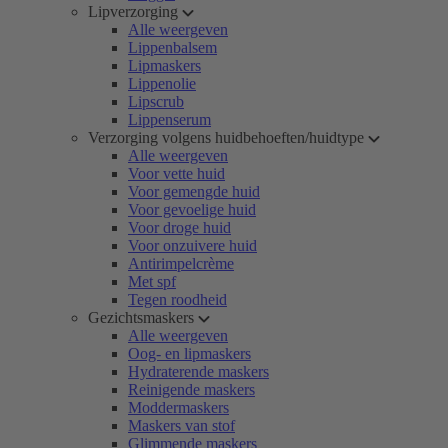
Lipverzorging
Alle weergeven
Lippenbalsem
Lipmaskers
Lippenolie
Lipscrub
Lippenserum
Verzorging volgens huidbehoeften/huidtype
Alle weergeven
Voor vette huid
Voor gemengde huid
Voor gevoelige huid
Voor droge huid
Voor onzuivere huid
Antirimpelcrème
Met spf
Tegen roodheid
Gezichtsmaskers
Alle weergeven
Oog- en lipmaskers
Hydraterende maskers
Reinigende maskers
Moddermaskers
Maskers van stof
Glimmende maskers