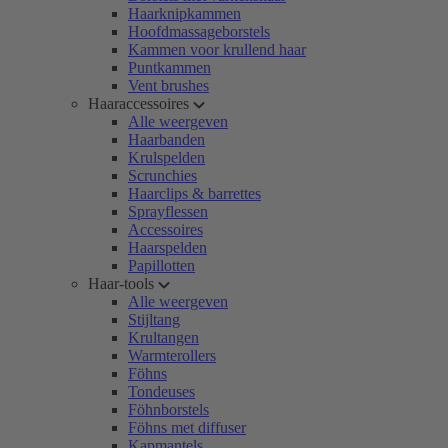
Haarknipkammen
Hoofdmassageborstels
Kammen voor krullend haar
Puntkammen
Vent brushes
Haaraccessoires
Alle weergeven
Haarbanden
Krulspelden
Scrunchies
Haarclips & barrettes
Sprayflessen
Accessoires
Haarspelden
Papillotten
Haar-tools
Alle weergeven
Stijltang
Krultangen
Warmterollers
Föhns
Tondeuses
Föhnborstels
Föhns met diffuser
Kapmantels