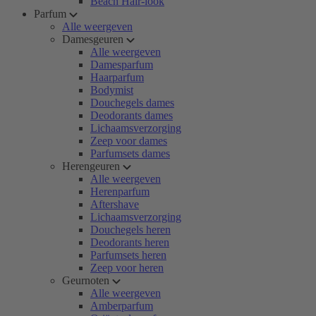
Beach Hair-look
Parfum
Alle weergeven
Damesgeuren
Alle weergeven
Damesparfum
Haarparfum
Bodymist
Douchegels dames
Deodorants dames
Lichaamsverzorging
Zeep voor dames
Parfumsets dames
Herengeuren
Alle weergeven
Herenparfum
Aftershave
Lichaamsverzorging
Douchegels heren
Deodorants heren
Parfumsets heren
Zeep voor heren
Geurnoten
Alle weergeven
Amberparfum