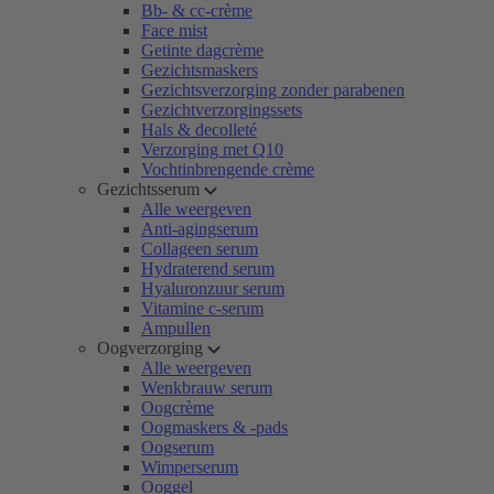
Bb- & cc-crème
Face mist
Getinte dagcrème
Gezichtsmaskers
Gezichtsverzorging zonder parabenen
Gezichtverzorgingssets
Hals & decolleté
Verzorging met Q10
Vochtinbrengende crème
Gezichtsserum
Alle weergeven
Anti-agingserum
Collageen serum
Hydraterend serum
Hyaluronzuur serum
Vitamine c-serum
Ampullen
Oogverzorging
Alle weergeven
Wenkbrauw serum
Oogcrème
Oogmaskers & -pads
Oogserum
Wimperserum
Ooggel