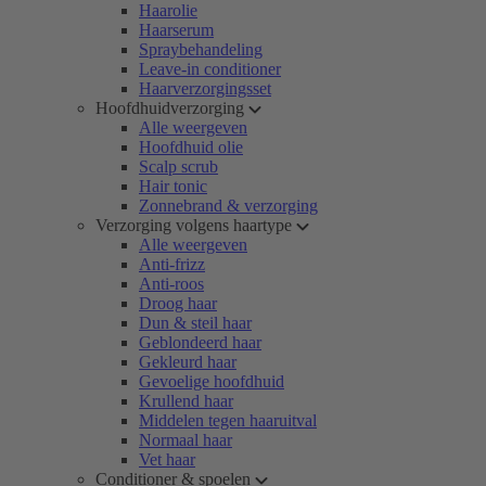
Haarolie
Haarserum
Spraybehandeling
Leave-in conditioner
Haarverzorgingsset
Hoofdhuidverzorging
Alle weergeven
Hoofdhuid olie
Scalp scrub
Hair tonic
Zonnebrand & verzorging
Verzorging volgens haartype
Alle weergeven
Anti-frizz
Anti-roos
Droog haar
Dun & steil haar
Geblondeerd haar
Gekleurd haar
Gevoelige hoofdhuid
Krullend haar
Middelen tegen haaruitval
Normaal haar
Vet haar
Conditioner & spoelen