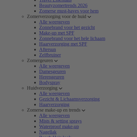
Beautyzomertrends 2026
Zomerse must-haves voor hem
Zomerverzorging voor de huid
Alle weergeven
Zonnebrand voor het gezicht
Make-up met SPF
Zonnebrand voor het hele lichaam
Haarverzorging met SPF
Aftersun
Zelfbruiner
Zomergeuren
Alle weergeven
Damesgeuren
Herengeuren
Bodyspray
Huidverzorging
Alle weergeven
Gezicht & Lichaamsverzorging
Haarverzorging
Zomerse make-up en trends
Alle weergeven
Mists & setting sprays
Waterproof make-up
Nagellak