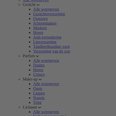
Gezicht
Alle weergeven
Gezichtsverzorging
Oogzorg
Schoonmaken
Maskers
Heren
Anti-veroudering
Lipverzorging
Tandheelkundige zorg
Verzorging van de zon
Parfum
Alle weergeven
Dames
Heren
Unisex
Make-up
Alle weergeven
Ogen
Lippen
Nagels
Teint
Lichaam
Alle weergeven