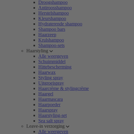
Droogshampoo
Antiroosshampoo
Herstelshampoo
Kleurshampoo
Hydraterende shampoo
Shampoo bars
Haarzeep
Krulshampoo
Shampoo-sets
Haarstyling
Alle weergeven
Schuimmiddel
Hittebescherming
Haarwax
Styling spray
Uitgroeispray
Haarcrème & stylingcrème
Haargel
Haarmascara
Haarpoeder
Haarspray
Haarstyling-set
Sea salt spray
Leave-in verzorging
Alle weergeven