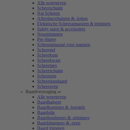
Alle weergeven
Scheerschuim
Nat Scheren
Aftershavebalsem & -lotion
Elektrische Scheerapparaten & trimmers
Safety razor & accessoires
Neustrimmers
Pre-Shave
Scheerapparaat voor mannen
Scheergel
Scheerkom
Scheerkwast
Scheermes
Scheerschuim
Scheersets
Scheerstandaard
Scheerzeep
Baardverzorging
Alle weergeven
Baardbalsem
Baardkammen & -borstels
Baardolie
Baardtondeuses & -trimmers
Baardshampoo & -zeep
Baard trimmen