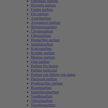
Oriëntaals parfum
Bloemig parfum
Fruitig parfum
Fris parfum
Appelparfum
Aromatisch parfum
Bergamotparfum
Chypreparfum
Citrusparfum
Houtachtig parfum
Jasmijnparfum
Kokosparfum
Kruidig parfum
Muskus parfum
Oud parfum
Parfum fris linnen
Parfum molecuul
Parfum van lelietje-van-dalen
Patchouli parfum
Poederachtig parfum
Rozenparfum
Sandelhoutparfum
Vanilleparfum
Vetiverparfum
Viooltjesparfum