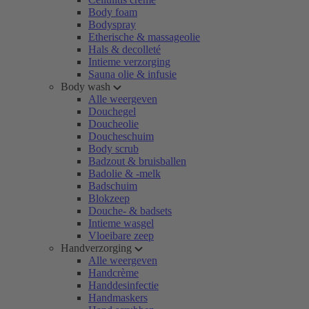
Body foam
Bodyspray
Etherische & massageolie
Hals & decolleté
Intieme verzorging
Sauna olie & infusie
Body wash
Alle weergeven
Douchegel
Doucheolie
Doucheschuim
Body scrub
Badzout & bruisballen
Badolie & -melk
Badschuim
Blokzeep
Douche- & badsets
Intieme wasgel
Vloeibare zeep
Handverzorging
Alle weergeven
Handcrème
Handdesinfectie
Handmaskers