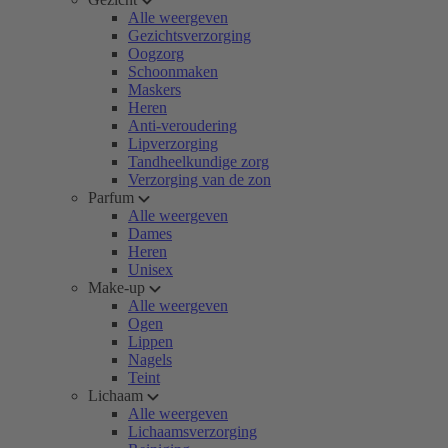
Alle weergeven
Gezichtsverzorging
Oogzorg
Schoonmaken
Maskers
Heren
Anti-veroudering
Lipverzorging
Tandheelkundige zorg
Verzorging van de zon
Parfum
Alle weergeven
Dames
Heren
Unisex
Make-up
Alle weergeven
Ogen
Lippen
Nagels
Teint
Lichaam
Alle weergeven
Lichaamsverzorging