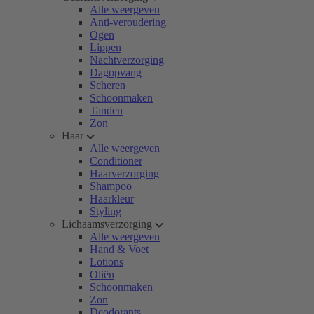
Alle weergeven
Anti-veroudering
Ogen
Lippen
Nachtverzorging
Dagopvang
Scheren
Schoonmaken
Tanden
Zon
Haar
Alle weergeven
Conditioner
Haarverzorging
Shampoo
Haarkleur
Styling
Lichaamsverzorging
Alle weergeven
Hand & Voet
Lotions
Oliën
Schoonmaken
Zon
Deodorants