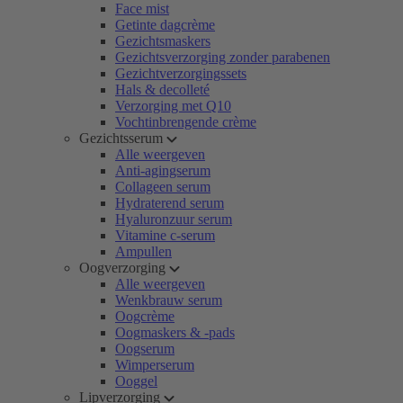
Face mist
Getinte dagcrème
Gezichtsmaskers
Gezichtsverzorging zonder parabenen
Gezichtverzorgingssets
Hals & decolleté
Verzorging met Q10
Vochtinbrengende crème
Gezichtsserum
Alle weergeven
Anti-agingserum
Collageen serum
Hydraterend serum
Hyaluronzuur serum
Vitamine c-serum
Ampullen
Oogverzorging
Alle weergeven
Wenkbrauw serum
Oogcrème
Oogmaskers & -pads
Oogserum
Wimperserum
Ooggel
Lipverzorging