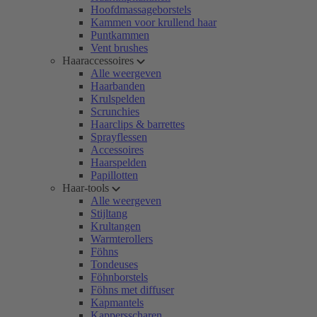
Hoofdmassageborstels
Kammen voor krullend haar
Puntkammen
Vent brushes
Haaraccessoires
Alle weergeven
Haarbanden
Krulspelden
Scrunchies
Haarclips & barrettes
Sprayflessen
Accessoires
Haarspelden
Papillotten
Haar-tools
Alle weergeven
Stijltang
Krultangen
Warmterollers
Föhns
Tondeuses
Föhnborstels
Föhns met diffuser
Kapmantels
Kappersscharen