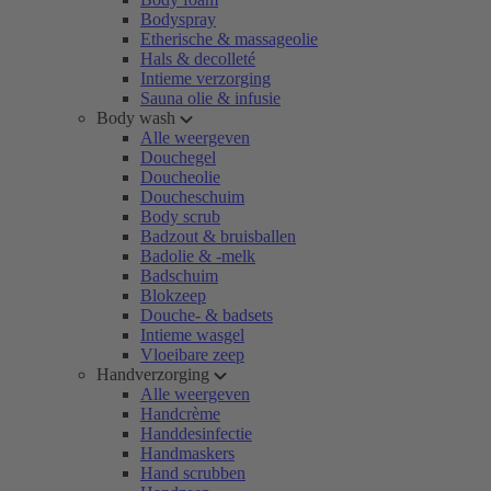
Bodyspray
Etherische & massageolie
Hals & decolleté
Intieme verzorging
Sauna olie & infusie
Body wash
Alle weergeven
Douchegel
Doucheolie
Doucheschuim
Body scrub
Badzout & bruisballen
Badolie & -melk
Badschuim
Blokzeep
Douche- & badsets
Intieme wasgel
Vloeibare zeep
Handverzorging
Alle weergeven
Handcrème
Handdesinfectie
Handmaskers
Hand scrubben