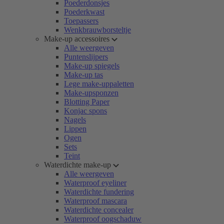
Poederdonsjes
Poederkwast
Toepassers
Wenkbrauwborsteltje
Make-up accessoires
Alle weergeven
Puntenslijpers
Make-up spiegels
Make-up tas
Lege make-uppaletten
Make-upsponzen
Blotting Paper
Konjac spons
Nagels
Lippen
Ogen
Sets
Teint
Waterdichte make-up
Alle weergeven
Waterproof eyeliner
Waterdichte fundering
Waterproof mascara
Waterdichte concealer
Waterproof oogschaduw