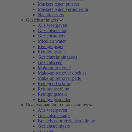
Maskers tegen puistjes
Maskers tegen veroudering
Nachtmaskers
Gezichtsreinigers
Alle weergeven
Gezichtspeeling
Gezichtstoners
Micellair water
Reinigingsgel
Reinigingsolie
Gezichtreinigingssets
Gezichtszeep
Make-up remover
Make-up remover doekjes
Make-up remover pads
Reinigend schuim
Reinigingscrème
Reinigingsmelk
Reinigingspoeder
Beautyapparatuur en -accessoires
Alle weergeven
Gezichtsmassage
Borstels voor gezichtsreiniging
Gezichtsreinigers
Gua sha