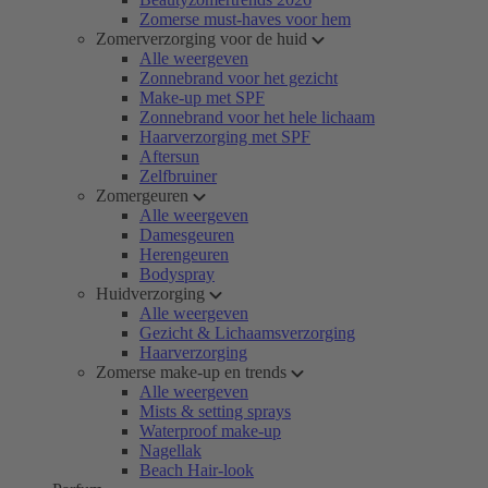
Zomerse must-haves voor hem
Zomerverzorging voor de huid
Alle weergeven
Zonnebrand voor het gezicht
Make-up met SPF
Zonnebrand voor het hele lichaam
Haarverzorging met SPF
Aftersun
Zelfbruiner
Zomergeuren
Alle weergeven
Damesgeuren
Herengeuren
Bodyspray
Huidverzorging
Alle weergeven
Gezicht & Lichaamsverzorging
Haarverzorging
Zomerse make-up en trends
Alle weergeven
Mists & setting sprays
Waterproof make-up
Nagellak
Beach Hair-look