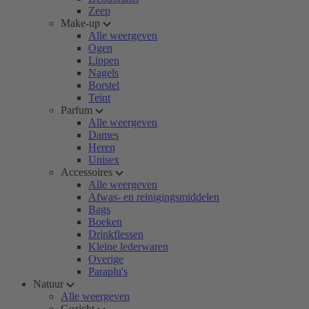
Zeep
Make-up
Alle weergeven
Ogen
Lippen
Nagels
Borstel
Teint
Parfum
Alle weergeven
Dames
Heren
Unisex
Accessoires
Alle weergeven
Afwas- en reinigingsmiddelen
Bags
Boeken
Drinkflessen
Kleine lederwaren
Overige
Paraplu's
Natuur
Alle weergeven
Gezicht