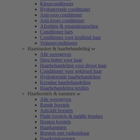
Kleurconditioner
Hydraterende conditioner
Anti-roos conditioner
Anti-kroes conditioner
Afzetting & reparatiespoeling
Conditioner bars
Conditioner voor krullend haar
Volumeconditioner
Haarmasker & haarbehandeling
Alle weergeven
Shea butter voor haar
Haarbehandeling voor droog haar
Conditioner voor gekleurd haar
Hydraterende haarbehandeling
Keratine haarbehandeling
Haarbehandeling krullen
Haarborstels & kammen
Alle weergeven
Ronde borstels
Anti-klit borstels
Platte borstels & paddle brushes
Houten borstels
Haarkammen
Borstels met varkenshaar
Haarknipkammen