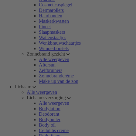
Cosmeticaspiegel
Dermarollers
Haarbanden
Maskerkwasten
Pincet
Slaapmaskers
Wattenstaafjes
Wenkbrauwschaartjes
Wimperborstels
Zonnebrand gezicht
Alle weergeven
Aftersun
Zelfbruiners
Zonnebrandcrème
Make-up van de zon
Lichaam
Alle weergeven
Lichaamsverzorging
Alle weergeven
Bodylotion
Deodorant
Bodybutter
Body oil
Cellulitis creme
Body foam