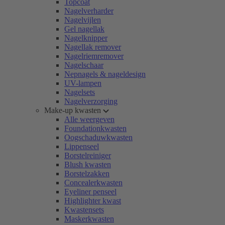
Topcoat
Nagelverharder
Nagelvijlen
Gel nagellak
Nagelknipper
Nagellak remover
Nagelriemremover
Nagelschaar
Nepnagels & nageldesign
UV-lampen
Nagelsets
Nagelverzorging
Make-up kwasten
Alle weergeven
Foundationkwasten
Oogschaduwkwasten
Lippenseel
Borstelreiniger
Blush kwasten
Borstelzakken
Concealerkwasten
Eyeliner penseel
Highlighter kwast
Kwastensets
Maskerkwasten