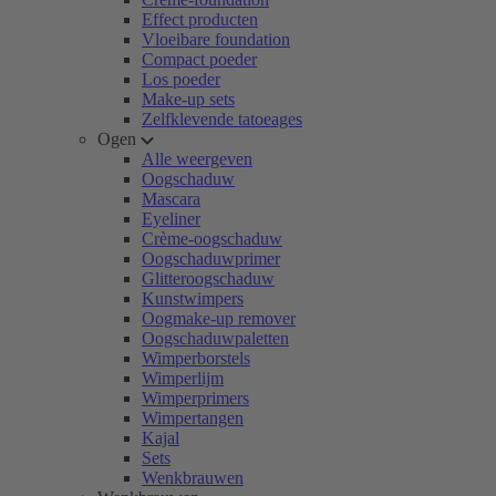
Effect producten
Vloeibare foundation
Compact poeder
Los poeder
Make-up sets
Zelfklevende tatoeages
Ogen
Alle weergeven
Oogschaduw
Mascara
Eyeliner
Crème-oogschaduw
Oogschaduwprimer
Glitteroogschaduw
Kunstwimpers
Oogmake-up remover
Oogschaduwpaletten
Wimperborstels
Wimperlijm
Wimperprimers
Wimpertangen
Kajal
Sets
Wenkbrauwen