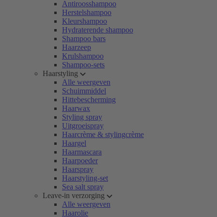
Antiroosshampoo
Herstelshampoo
Kleurshampoo
Hydraterende shampoo
Shampoo bars
Haarzeep
Krulshampoo
Shampoo-sets
Haarstyling
Alle weergeven
Schuimmiddel
Hittebescherming
Haarwax
Styling spray
Uitgroeispray
Haarcrème & stylingcrème
Haargel
Haarmascara
Haarpoeder
Haarspray
Haarstyling-set
Sea salt spray
Leave-in verzorging
Alle weergeven
Haarolie