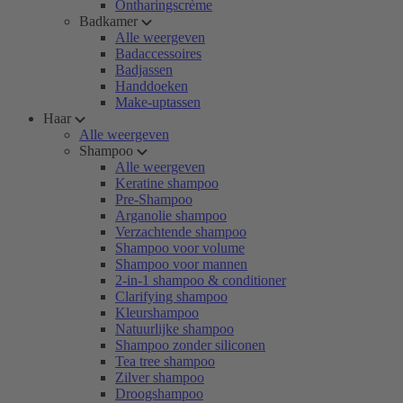
Ontharingscrème
Badkamer
Alle weergeven
Badaccessoires
Badjassen
Handdoeken
Make-uptassen
Haar
Alle weergeven
Shampoo
Alle weergeven
Keratine shampoo
Pre-Shampoo
Arganolie shampoo
Verzachtende shampoo
Shampoo voor volume
Shampoo voor mannen
2-in-1 shampoo & conditioner
Clarifying shampoo
Kleurshampoo
Natuurlijke shampoo
Shampoo zonder siliconen
Tea tree shampoo
Zilver shampoo
Droogshampoo