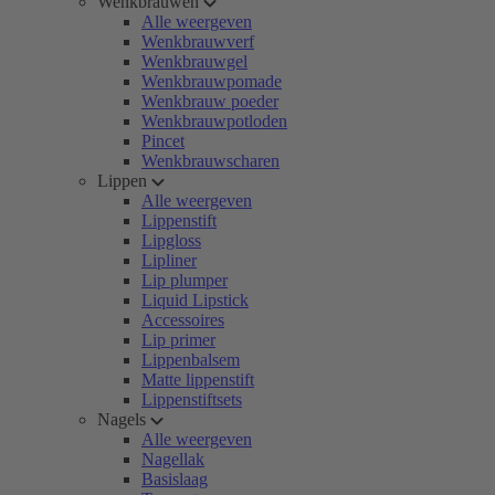
Wenkbrauwen
Alle weergeven
Wenkbrauwverf
Wenkbrauwgel
Wenkbrauwpomade
Wenkbrauw poeder
Wenkbrauwpotloden
Pincet
Wenkbrauwscharen
Lippen
Alle weergeven
Lippenstift
Lipgloss
Lipliner
Lip plumper
Liquid Lipstick
Accessoires
Lip primer
Lippenbalsem
Matte lippenstift
Lippenstiftsets
Nagels
Alle weergeven
Nagellak
Basislaag