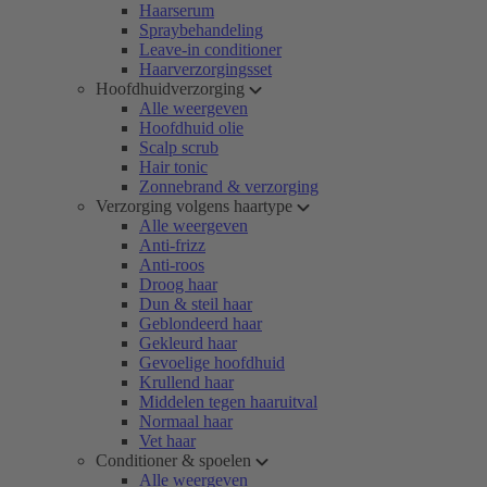
Haarserum
Spraybehandeling
Leave-in conditioner
Haarverzorgingsset
Hoofdhuidverzorging
Alle weergeven
Hoofdhuid olie
Scalp scrub
Hair tonic
Zonnebrand & verzorging
Verzorging volgens haartype
Alle weergeven
Anti-frizz
Anti-roos
Droog haar
Dun & steil haar
Geblondeerd haar
Gekleurd haar
Gevoelige hoofdhuid
Krullend haar
Middelen tegen haaruitval
Normaal haar
Vet haar
Conditioner & spoelen
Alle weergeven