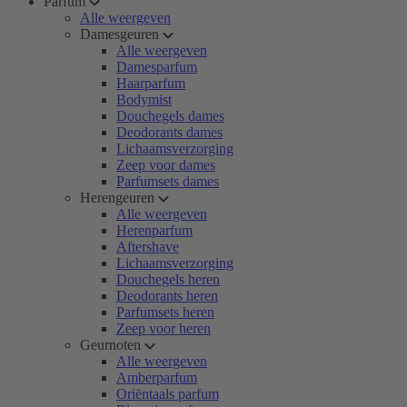
Parfum
Alle weergeven
Damesgeuren
Alle weergeven
Damesparfum
Haarparfum
Bodymist
Douchegels dames
Deodorants dames
Lichaamsverzorging
Zeep voor dames
Parfumsets dames
Herengeuren
Alle weergeven
Herenparfum
Aftershave
Lichaamsverzorging
Douchegels heren
Deodorants heren
Parfumsets heren
Zeep voor heren
Geurnoten
Alle weergeven
Amberparfum
Oriëntaals parfum