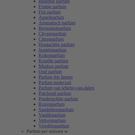
Bloemig parfum
Fruitig parfum
Fris parfum
Appelparfum
Aromatisch parfum
Bergamotparfum
Chypreparfum
Citrusparfum
Houtachtig parfum
Jasmijnparfum
Kokosparfum
Kruidig parfum
Muskus parfum
Oud parfum
Parfum fris linnen
Parfum molecuul
Parfum van lelietje-van-dalen
Patchouli parfum
Poederachtig parfum
Rozenparfum
Sandelhoutparfum
Vanilleparfum
Vetiverparfum
Viooltjesparfum
Parfum per seizoen