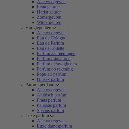
Alle weergeven
Lentegeuren
Herfst geuren
Zomergeuren
Wintergeuren
Hoogtepunten
Alle weergeven
Eau de Cologne
Eau de Parfum
Eau de Toilette
Parfum aanbiedingen
Parfum miniaturen
Parfum nieuwigheden
Parfum op rekening
Populair parfum
Unisex parfum
Parfum per land
Alle weergeven
Arabisch parfum
Frans parfum
Italiaans parfum
Spaans parfum
Luxe parfum
Alle weergeven
Luxe damesparfum