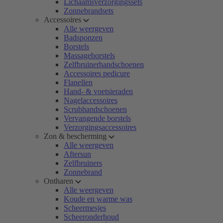
Lichaamsverzorgingssets
Zonnebrandsets
Accessoires
Alle weergeven
Badsponzen
Borstels
Massageborstels
Zelfbruinerhandschoenen
Accessoires pedicure
Flanellen
Hand- & voetsieraden
Nagelaccessoires
Scrubhandschoenen
Vervangende borstels
Verzorgingsaccessoires
Zon & bescherming
Alle weergeven
Aftersun
Zelfbruiners
Zonnebrand
Ontharen
Alle weergeven
Koude en warme was
Scheermesjes
Scheeronderhoud