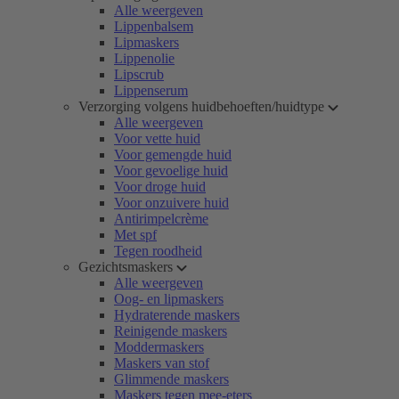
Alle weergeven
Lippenbalsem
Lipmaskers
Lippenolie
Lipscrub
Lippenserum
Verzorging volgens huidbehoeften/huidtype
Alle weergeven
Voor vette huid
Voor gemengde huid
Voor gevoelige huid
Voor droge huid
Voor onzuivere huid
Antirimpelcrème
Met spf
Tegen roodheid
Gezichtsmaskers
Alle weergeven
Oog- en lipmaskers
Hydraterende maskers
Reinigende maskers
Moddermaskers
Maskers van stof
Glimmende maskers
Maskers tegen mee-eters