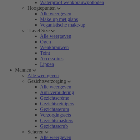
Waterproof wenkbrauwpotloden
Hoogtepunten
Alle weergeven
Make-up met glans
Veganistische make-up
Travel Size
Alle weergeven
Ogen
Wenkbrauwen
Teint
Accessoires
Lippen
Mannen
Alle weergeven
Gezichtsverzorging
Alle weergeven
Anti-veroudering
Gezichtscrème
Gezichtsreinigers
Gezichtsserum
Verzorgingssets
Gezichtsmaskers
Gezichtsscrub
Scheren
Alle weergeven