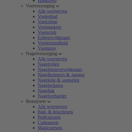
Handzeep
Voetverzorging
Alle weergeven
Voetenbad
Voetcrème
Voetmaskers
Voetscrub
Eeltverwijderaars
Voetgezondheid
Voetspray
Nagelverzorging
Alle weergeven
Nagelvijlen
Nagelriemverwijderaars
Nagelknippers & -tangen
Nagelolie & -penselen
Nagelscharen
Nagellak
Nagelverharder
Beautysets
Alle weergeven
Bad- & douchesets
Pedicuresets
Cadeausets
Manicuresets