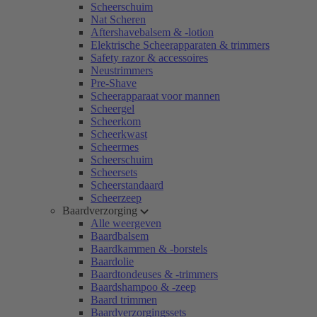
Scheerschuim
Nat Scheren
Aftershavebalsem & -lotion
Elektrische Scheerapparaten & trimmers
Safety razor & accessoires
Neustrimmers
Pre-Shave
Scheerapparaat voor mannen
Scheergel
Scheerkom
Scheerkwast
Scheermes
Scheerschuim
Scheersets
Scheerstandaard
Scheerzeep
Baardverzorging
Alle weergeven
Baardbalsem
Baardkammen & -borstels
Baardolie
Baardtondeuses & -trimmers
Baardshampoo & -zeep
Baard trimmen
Baardverzorgingssets