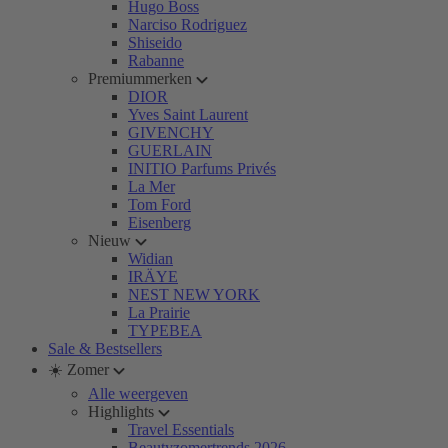
Hugo Boss
Narciso Rodriguez
Shiseido
Rabanne
Premiummerken
DIOR
Yves Saint Laurent
GIVENCHY
GUERLAIN
INITIO Parfums Privés
La Mer
Tom Ford
Eisenberg
Nieuw
Widian
IRÄYE
NEST NEW YORK
La Prairie
TYPEBEA
Sale & Bestsellers
☀️ Zomer
Alle weergeven
Highlights
Travel Essentials
Beautyzomertrends 2026