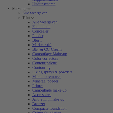
Uitdunscharen
Make-up
Alle weergeven
Teint
Alle weergeven
Foundation
Concealer
Poeder
Blush
Markeerstift
BB- & CC-Cream
Camouflage Make-up
Color correctors
Contour palette
Contouring
Fixing sprays & powders
Make-up remover
Mineraal poeder
Primer
Camouflage make-up
Accessoires
Anti-aging make-up
Bronzer
Compacte foundation
Crème-foundation