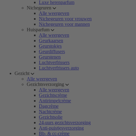
Luxe herenparfum
Nichegeuren
Alle weergeven
Nichegeuren voor vrouwen
Nichegeuren voor mannen
Huisparfum
Alle weergeven
Geurkaarsen
Geurstokjes
Geurdiffusers
Geurstenen
Luchtverfrissers
Luchtverfrissers auto
Gezicht
Alle weergeven
Gezichtsverzorging
Alle weergeven
Gezichtscrème
Antirimpelcrème
Dagcrème
Nachtcrème
Gezichtsolie
24-uurs gezichtsverzorging
Anti-puistjesverzorging
Bb- & cc-crème