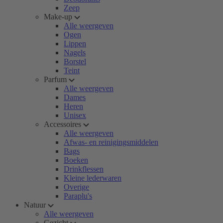
Zeep
Make-up
Alle weergeven
Ogen
Lippen
Nagels
Borstel
Teint
Parfum
Alle weergeven
Dames
Heren
Unisex
Accessoires
Alle weergeven
Afwas- en reinigingsmiddelen
Bags
Boeken
Drinkflessen
Kleine lederwaren
Overige
Paraplu's
Natuur
Alle weergeven
Gezicht