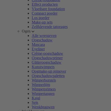
Effect producten
Vloeibare foundation
Compact poeder
Los poeder
Make-up sets
Zelfklevende tatoeages
Ogen
Alle weergeven
Oogschaduw
Mascara
Eyeliner
Crème-oogschaduw
Oogschaduwprimer
Glitteroogschaduw
Kunstwimpers
Oogmake-up remover
Oogschaduwpaletten
Wimperborstels
Wimperlijm
Wimperprimers
Wimpertangen
Kajal
Sets
Wenkbrauwen