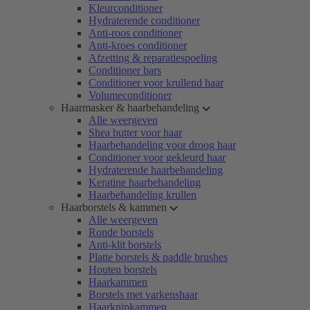
Kleurconditioner
Hydraterende conditioner
Anti-roos conditioner
Anti-kroes conditioner
Afzetting & reparatiespoeling
Conditioner bars
Conditioner voor krullend haar
Volumeconditioner
Haarmasker & haarbehandeling
Alle weergeven
Shea butter voor haar
Haarbehandeling voor droog haar
Conditioner voor gekleurd haar
Hydraterende haarbehandeling
Keratine haarbehandeling
Haarbehandeling krullen
Haarborstels & kammen
Alle weergeven
Ronde borstels
Anti-klit borstels
Platte borstels & paddle brushes
Houten borstels
Haarkammen
Borstels met varkenshaar
Haarknipkammen