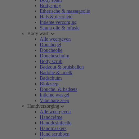
Bodyspray
Etherische & massageolie
Hals & decolleté
Intieme verzorging
Sauna olie & infusie
Body wash
Alle weergeven
Douchegel
Doucheolie
Doucheschuim
Body scrub
Badzout & bruisballen
Badolie & -melk
Badschuim
Blokzeep
Douche- & badsets
Intieme wasgel
Vloeibare zeep
Handverzorging
Alle weergeven
Handcrème
Handdesinfectie
Handmaskers
Hand scrubben