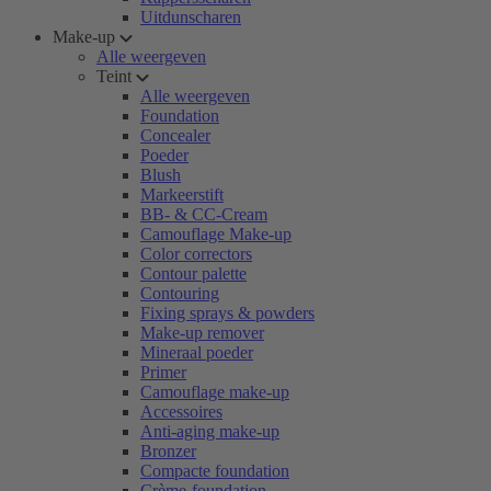
Uitdunscharen
Make-up
Alle weergeven
Teint
Alle weergeven
Foundation
Concealer
Poeder
Blush
Markeerstift
BB- & CC-Cream
Camouflage Make-up
Color correctors
Contour palette
Contouring
Fixing sprays & powders
Make-up remover
Mineraal poeder
Primer
Camouflage make-up
Accessoires
Anti-aging make-up
Bronzer
Compacte foundation
Crème-foundation