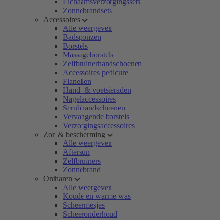
Lichaamsverzorgingssets
Zonnebrandsets
Accessoires
Alle weergeven
Badsponzen
Borstels
Massageborstels
Zelfbruinerhandschoenen
Accessoires pedicure
Flanellen
Hand- & voetsieraden
Nagelaccessoires
Scrubhandschoenen
Vervangende borstels
Verzorgingsaccessoires
Zon & bescherming
Alle weergeven
Aftersun
Zelfbruiners
Zonnebrand
Ontharen
Alle weergeven
Koude en warme was
Scheermesjes
Scheeronderhoud