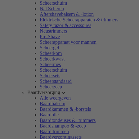
Scheerschuim
Nat Scheren
Aftershavebalsem & -lotion
Elektrische Scheerapparaten & trimmers
Safety razor & accessoires
Neustrimmers
Pre-Shave
Scheerapparaat voor mannen
Scheergel
Scheerkom
Scheerkwast
Scheermes
Scheerschuim
Scheersets
Scheerstandaard
Scheerzeep
Baardverzorging
Alle weergeven
Baardbalsem
Baardkammen & -borstels
Baardolie
Baardtondeuses & -trimmers
Baardshampoo & -zeep
Baard trimmen
Baardverzorgingssets