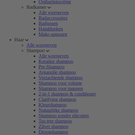
Ontharingscrème
Badkamer
Alle weergeven
Badaccessoires
Badjassen
Handdoeken
Make-uptassen
Haar
Alle weergeven
Shampoo
Alle weergeven
Keratine shampoo
Pre-Shampoo
Arganolie shampoo
Verzachtende shampoo
Shampoo voor volume
Shampoo voor mannen
2-in-1 shampoo & conditioner
Clarifying shampoo
Kleurshampoo
Natuurlijke shampoo
Shampoo zonder siliconen
Tea tree shampoo
Zilver shampoo
Droogshampoo