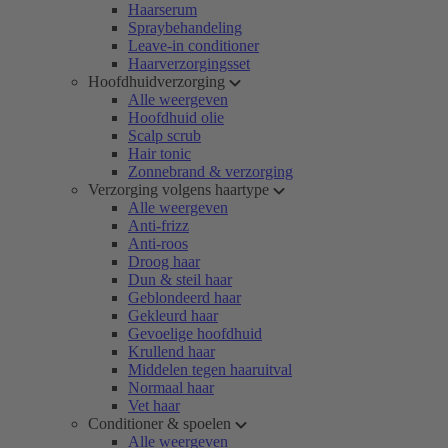
Haarserum
Spraybehandeling
Leave-in conditioner
Haarverzorgingsset
Hoofdhuidverzorging
Alle weergeven
Hoofdhuid olie
Scalp scrub
Hair tonic
Zonnebrand & verzorging
Verzorging volgens haartype
Alle weergeven
Anti-frizz
Anti-roos
Droog haar
Dun & steil haar
Geblondeerd haar
Gekleurd haar
Gevoelige hoofdhuid
Krullend haar
Middelen tegen haaruitval
Normaal haar
Vet haar
Conditioner & spoelen
Alle weergeven