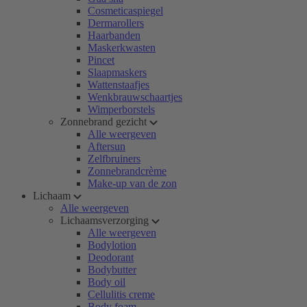
Cosmeticaspiegel
Dermarollers
Haarbanden
Maskerkwasten
Pincet
Slaapmaskers
Wattenstaafjes
Wenkbrauwschaartjes
Wimperborstels
Zonnebrand gezicht
Alle weergeven
Aftersun
Zelfbruiners
Zonnebrandcrème
Make-up van de zon
Lichaam
Alle weergeven
Lichaamsverzorging
Alle weergeven
Bodylotion
Deodorant
Bodybutter
Body oil
Cellulitis creme
Body foam