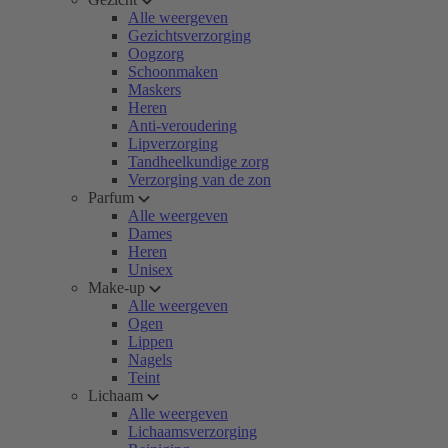
Alle weergeven
Gezichtsverzorging
Oogzorg
Schoonmaken
Maskers
Heren
Anti-veroudering
Lipverzorging
Tandheelkundige zorg
Verzorging van de zon
Parfum
Alle weergeven
Dames
Heren
Unisex
Make-up
Alle weergeven
Ogen
Lippen
Nagels
Teint
Lichaam
Alle weergeven
Lichaamsverzorging