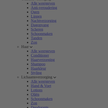
Alle weergeven
Anti-veroudering
Ogen
Lippen
Nachtverzorging
Dagopvang
Scheren
Schoonmaken
Tanden
Zon
Haar
Alle weergeven
Conditioner
Haarverzorging
Shampoo
Haarkleur
Styling
Lichaamsverzorging
Alle weergeven
Hand & Voet
Lotions
Oliën
Schoonmaken
Zon
Deodorants