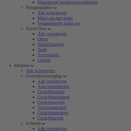
Waterproof wenkbrauwpotloden
Hoogtepunten
Alle weergeven
Make-up met glans
Veganistische make-up
Travel Size
Alle weergeven
Ogen
Wenkbrauwen
Teint
Accessoires
Lippen
Mannen
Alle weergeven
Gezichtsverzorging
Alle weergeven
Anti-veroudering
Gezichtscrème
Gezichtsreinigers
Gezichtsserum
Verzorgingssets
Gezichtsmaskers
Gezichtsscrub
Scheren
Alle weergeven