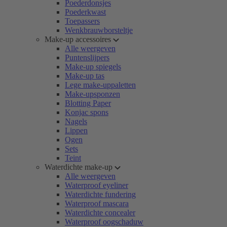
Poederdonsjes
Poederkwast
Toepassers
Wenkbrauwborsteltje
Make-up accessoires
Alle weergeven
Puntenslijpers
Make-up spiegels
Make-up tas
Lege make-uppaletten
Make-upsponzen
Blotting Paper
Konjac spons
Nagels
Lippen
Ogen
Sets
Teint
Waterdichte make-up
Alle weergeven
Waterproof eyeliner
Waterdichte fundering
Waterproof mascara
Waterdichte concealer
Waterproof oogschaduw