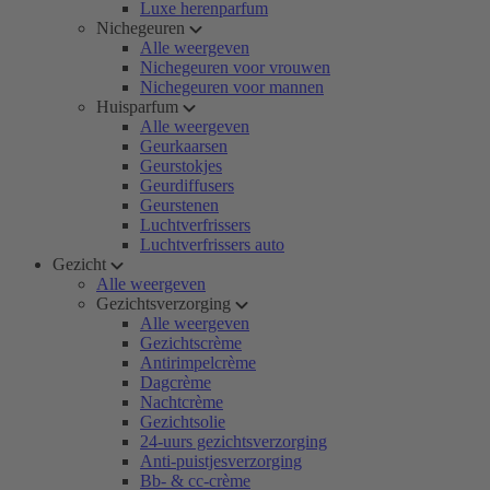
Luxe herenparfum
Nichegeuren
Alle weergeven
Nichegeuren voor vrouwen
Nichegeuren voor mannen
Huisparfum
Alle weergeven
Geurkaarsen
Geurstokjes
Geurdiffusers
Geurstenen
Luchtverfrissers
Luchtverfrissers auto
Gezicht
Alle weergeven
Gezichtsverzorging
Alle weergeven
Gezichtscrème
Antirimpelcrème
Dagcrème
Nachtcrème
Gezichtsolie
24-uurs gezichtsverzorging
Anti-puistjesverzorging
Bb- & cc-crème