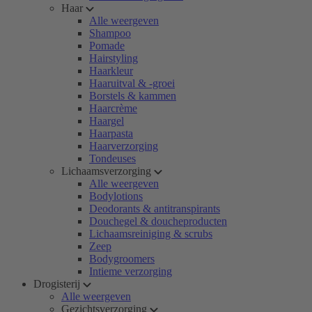
Haar
Alle weergeven
Shampoo
Pomade
Hairstyling
Haarkleur
Haaruitval & -groei
Borstels & kammen
Haarcrème
Haargel
Haarpasta
Haarverzorging
Tondeuses
Lichaamsverzorging
Alle weergeven
Bodylotions
Deodorants & antitranspirants
Douchegel & doucheproducten
Lichaamsreiniging & scrubs
Zeep
Bodygroomers
Intieme verzorging
Drogisterij
Alle weergeven
Gezichtsverzorging