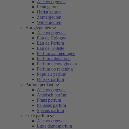
Alle weergeven
Lentegeuren
Herfst geuren
Zomergeuren
Wintergeuren
Hoogtepunten
Alle weergeven
Eau de Cologne
Eau de Parfum
Eau de Toilette
Parfum aanbiedingen
Parfum miniaturen
Parfum nieuwigheden
Parfum op rekening
Populair parfum
Unisex parfum
Parfum per land
Alle weergeven
Arabisch parfum
Frans parfum
Italiaans parfum
Spaans parfum
Luxe parfum
Alle weergeven
Luxe damesparfum