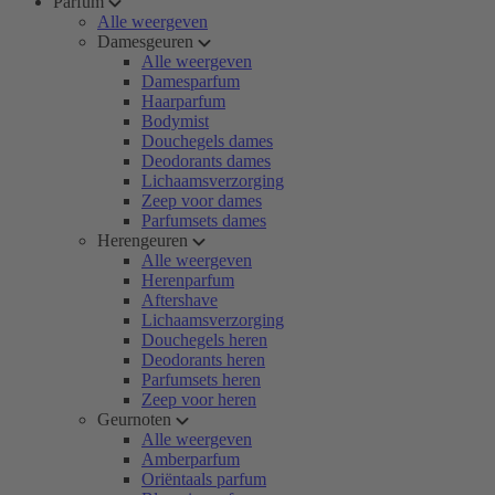
Parfum
Alle weergeven
Damesgeuren
Alle weergeven
Damesparfum
Haarparfum
Bodymist
Douchegels dames
Deodorants dames
Lichaamsverzorging
Zeep voor dames
Parfumsets dames
Herengeuren
Alle weergeven
Herenparfum
Aftershave
Lichaamsverzorging
Douchegels heren
Deodorants heren
Parfumsets heren
Zeep voor heren
Geurnoten
Alle weergeven
Amberparfum
Oriëntaals parfum