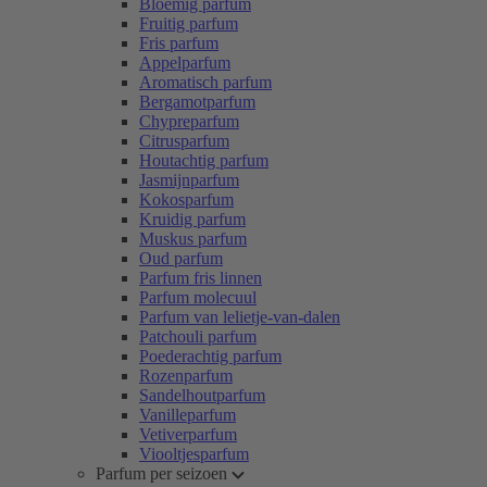
Bloemig parfum
Fruitig parfum
Fris parfum
Appelparfum
Aromatisch parfum
Bergamotparfum
Chypreparfum
Citrusparfum
Houtachtig parfum
Jasmijnparfum
Kokosparfum
Kruidig parfum
Muskus parfum
Oud parfum
Parfum fris linnen
Parfum molecuul
Parfum van lelietje-van-dalen
Patchouli parfum
Poederachtig parfum
Rozenparfum
Sandelhoutparfum
Vanilleparfum
Vetiverparfum
Viooltjesparfum
Parfum per seizoen