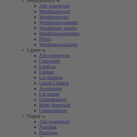
Wenkbrauwen
Alle weergeven
Wenkbrauwverf
Wenkbrauwgel
Wenkbrauwpomade
Wenkbrauw poeder
Wenkbrauwpotloden
Pincet
Wenkbrauwscharen
Lippen
Alle weergeven
Lippenstift
Lipgloss
Lipliner
Lip plumper
Liquid Lipstick
Accessoires
Lip primer
Lippenbalsem
Matte lippenstift
Lippenstiftsets
Nagels
Alle weergeven
Nagellak
Basislaag