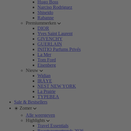
Hugo Boss
Narciso Rodriguez
Shiseido
Rabanne
Premiummerken
DIOR
Yves Saint Laurent
GIVENCHY
GUERLAIN
INITIO Parfums Privés
La Mer
Tom Ford
Eisenberg
Nieuw
Widian
IRÄYE
NEST NEW YORK
La Prairie
TYPEBEA
Sale & Bestsellers
☀️ Zomer
Alle weergeven
Highlights
Travel Essentials
Beautyzomertrends 2026