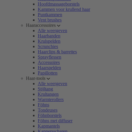
Hoofdmassageborstels
Kammen voor krullend haar
Puntkammen
Vent brushes
Haaraccessoires
Alle weergeven
Haarbanden
Krulspelden
Scrunchies
Haarclips & barrettes
Sprayflessen
Accessoires
Haarspelden
Papillotten
Haar-tools
Alle weergeven
Stijltang
Krultangen
Warmterollers
Föhns
Tondeuses
Föhnborstels
Föhns met diffuser
Kapmantels
Kappersscharen