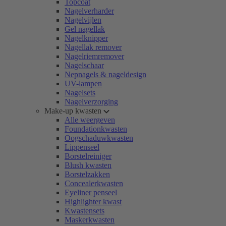
Topcoat
Nagelverharder
Nagelvijlen
Gel nagellak
Nagelknipper
Nagellak remover
Nagelriemremover
Nagelschaar
Nepnagels & nageldesign
UV-lampen
Nagelsets
Nagelverzorging
Make-up kwasten
Alle weergeven
Foundationkwasten
Oogschaduwkwasten
Lippenseel
Borstelreiniger
Blush kwasten
Borstelzakken
Concealerkwasten
Eyeliner penseel
Highlighter kwast
Kwastensets
Maskerkwasten