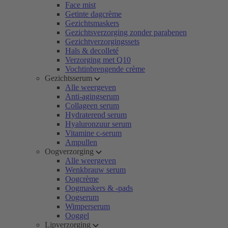
Face mist
Getinte dagcrème
Gezichtsmaskers
Gezichtsverzorging zonder parabenen
Gezichtverzorgingssets
Hals & decolleté
Verzorging met Q10
Vochtinbrengende crème
Gezichtsserum
Alle weergeven
Anti-agingserum
Collageen serum
Hydraterend serum
Hyaluronzuur serum
Vitamine c-serum
Ampullen
Oogverzorging
Alle weergeven
Wenkbrauw serum
Oogcrème
Oogmaskers & -pads
Oogserum
Wimperserum
Ooggel
Lipverzorging