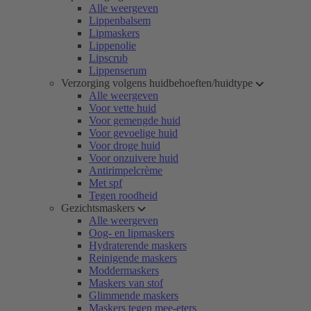
Alle weergeven
Lippenbalsem
Lipmaskers
Lippenolie
Lipscrub
Lippenserum
Verzorging volgens huidbehoeften/huidtype
Alle weergeven
Voor vette huid
Voor gemengde huid
Voor gevoelige huid
Voor droge huid
Voor onzuivere huid
Antirimpelcrème
Met spf
Tegen roodheid
Gezichtsmaskers
Alle weergeven
Oog- en lipmaskers
Hydraterende maskers
Reinigende maskers
Moddermaskers
Maskers van stof
Glimmende maskers
Maskers tegen mee-eters