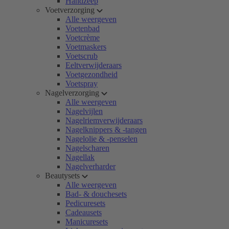
Handzeep
Voetverzorging
Alle weergeven
Voetenbad
Voetcrème
Voetmaskers
Voetscrub
Eeltverwijderaars
Voetgezondheid
Voetspray
Nagelverzorging
Alle weergeven
Nagelvijlen
Nagelriemverwijderaars
Nagelknippers & -tangen
Nagelolie & -penselen
Nagelscharen
Nagellak
Nagelverharder
Beautysets
Alle weergeven
Bad- & douchesets
Pedicuresets
Cadeausets
Manicuresets