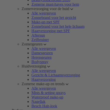
Zomerse must-haves voor hem
Zomerverzorging voor de huid
Alle weergeven
Zonnebrand voor het gezicht
Make-up met SPF
Zonnebrand voor het hele lichaam
Haarverzorging met SPF
Aftersun
Zelfbruiner
Zomergeuren
Alle weergeven
Damesgeuren
Herengeuren
Bodyspray
Huidverzorging
Alle weergeven
Gezicht & Lichaamsverzorging
Haarverzorging
Zomerse make-up en trends
Alle weergeven
Mists & setting sprays
Waterproof make-up
Nagellak
Beach Hair-look