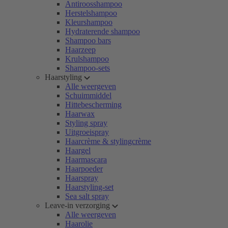
Antiroosshampoo
Herstelshampoo
Kleurshampoo
Hydraterende shampoo
Shampoo bars
Haarzeep
Krulshampoo
Shampoo-sets
Haarstyling
Alle weergeven
Schuimmiddel
Hittebescherming
Haarwax
Styling spray
Uitgroeispray
Haarcrème & stylingcrème
Haargel
Haarmascara
Haarpoeder
Haarspray
Haarstyling-set
Sea salt spray
Leave-in verzorging
Alle weergeven
Haarolie