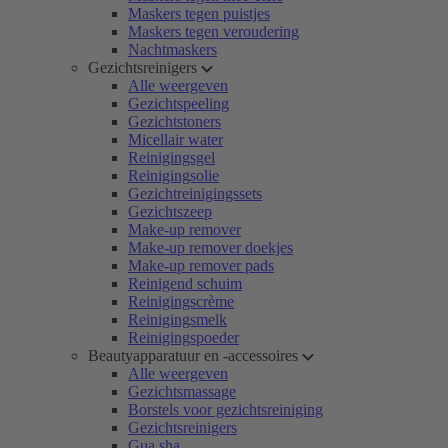
Maskers tegen puistjes
Maskers tegen veroudering
Nachtmaskers
Gezichtsreinigers
Alle weergeven
Gezichtspeeling
Gezichtstoners
Micellair water
Reinigingsgel
Reinigingsolie
Gezichtreinigingssets
Gezichtszeep
Make-up remover
Make-up remover doekjes
Make-up remover pads
Reinigend schuim
Reinigingscrème
Reinigingsmelk
Reinigingspoeder
Beautyapparatuur en -accessoires
Alle weergeven
Gezichtsmassage
Borstels voor gezichtsreiniging
Gezichtsreinigers
Gua sha