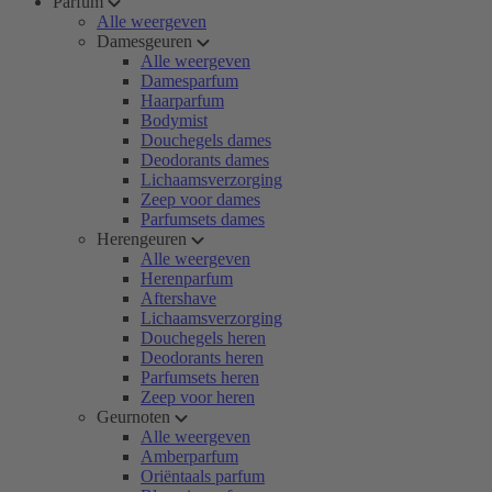
Parfum
Alle weergeven
Damesgeuren
Alle weergeven
Damesparfum
Haarparfum
Bodymist
Douchegels dames
Deodorants dames
Lichaamsverzorging
Zeep voor dames
Parfumsets dames
Herengeuren
Alle weergeven
Herenparfum
Aftershave
Lichaamsverzorging
Douchegels heren
Deodorants heren
Parfumsets heren
Zeep voor heren
Geurnoten
Alle weergeven
Amberparfum
Oriëntaals parfum