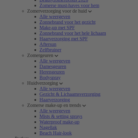
Zomerse must-haves voor hem
Zomerverzorging voor de huid
Alle weergeven
Zonnebrand voor het gezicht
Make-up met SPF
Zonnebrand voor het hele lichaam
Haarverzorging met SPF
Aftersun
Zelfbruiner
Zomergeuren
Alle weergeven
Damesgeuren
Herengeuren
Bodyspray
Huidverzorging
Alle weergeven
Gezicht & Lichaamsverzorging
Haarverzorging
Zomerse make-up en trends
Alle weergeven
Mists & setting sprays
Waterproof make-up
Nagellak
Beach Hair-look