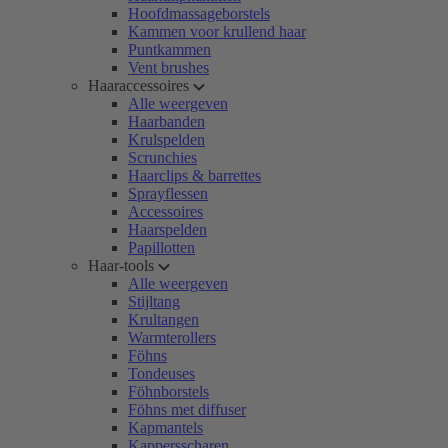
Hoofdmassageborstels
Kammen voor krullend haar
Puntkammen
Vent brushes
Haaraccessoires
Alle weergeven
Haarbanden
Krulspelden
Scrunchies
Haarclips & barrettes
Sprayflessen
Accessoires
Haarspelden
Papillotten
Haar-tools
Alle weergeven
Stijltang
Krultangen
Warmterollers
Föhns
Tondeuses
Föhnborstels
Föhns met diffuser
Kapmantels
Kappersscharen