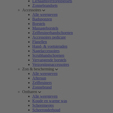
Lichaamsverzorgingssets
Zonnebrandsets
Accessoires
Alle weergeven
Badsponzen
Borstels
Massageborstels
Zelfbruinerhandschoenen
Accessoires pedicure
Flanellen
Hand- & voetsieraden
Nagelaccessoires
Scrubhandschoenen
Vervangende borstels
Verzorgingsaccessoires
Zon & bescherming
Alle weergeven
Aftersun
Zelfbruiners
Zonnebrand
Ontharen
Alle weergeven
Koude en warme was
Scheermesjes
Scheeronderhoud