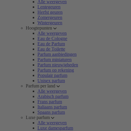
Alle weergeven
Lentegeuren
Herfst geuren
Zomergeuren
Wintergeuren
Hoogtepunten
Alle weergeven
Eau de Cologne
Eau de Parfum
Eau de Toilette
Parfum aanbiedingen
Parfum miniaturen
Parfum nieuwigheden
Parfum op rekening
Populair parfum
Unisex parfum
Parfum per land
Alle weergeven
Arabisch parfum
Frans parfum
Italiaans parfum
Spaans parfum
Luxe parfum
Alle weergeven
Luxe damesparfum