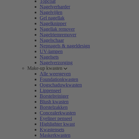
Topcoat
Nagelverharder
Nagelvijlen
Gel nagellak
Nagelknipper
Nagellak remover
Nagelriemremover
Nagelschaar
Nepnagels & nageldesign
UV-lampen
Nagelsets
Nagelverzorging
Make-up kwasten
Alle weergeven
Foundationkwasten
Oogschaduwkwasten
Lippenseel
Borstelreiniger
Blush kwasten
Borstelzakken
Concealerkwasten
Eyeliner penseel
Highlighter kwast
Kwastensets
Maskerkwasten