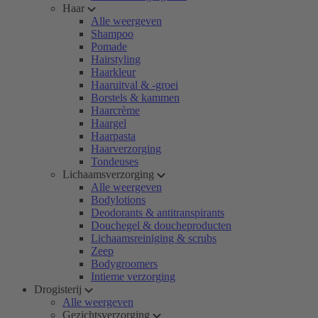
Haar
Alle weergeven
Shampoo
Pomade
Hairstyling
Haarkleur
Haaruitval & -groei
Borstels & kammen
Haarcrème
Haargel
Haarpasta
Haarverzorging
Tondeuses
Lichaamsverzorging
Alle weergeven
Bodylotions
Deodorants & antitranspirants
Douchegel & doucheproducten
Lichaamsreiniging & scrubs
Zeep
Bodygroomers
Intieme verzorging
Drogisterij
Alle weergeven
Gezichtsverzorging