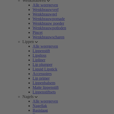
Wenkbrauwen
Alle weergeven
Wenkbrauwverf
Wenkbrauwgel
Wenkbrauwpomade
Wenkbrauw poeder
Wenkbrauwpotloden
Pincet
Wenkbrauwscharen
Lippen
Alle weergeven
Lippenstift
Lipgloss
Lipliner
Lip plumper
Liquid Lipstick
Accessoires
Lip primer
Lippenbalsem
Matte lippenstift
Lippenstiftsets
Nagels
Alle weergeven
Nagellak
Basislaag