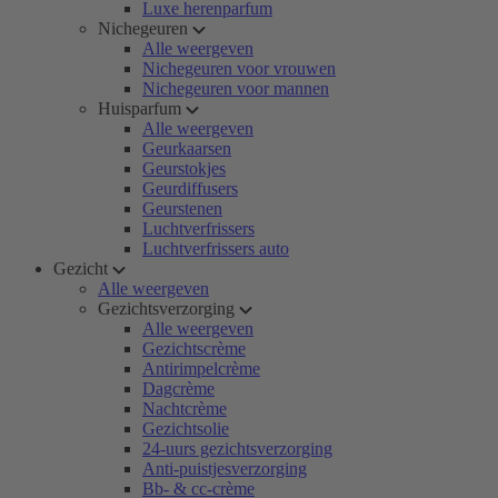
Luxe herenparfum
Nichegeuren
Alle weergeven
Nichegeuren voor vrouwen
Nichegeuren voor mannen
Huisparfum
Alle weergeven
Geurkaarsen
Geurstokjes
Geurdiffusers
Geurstenen
Luchtverfrissers
Luchtverfrissers auto
Gezicht
Alle weergeven
Gezichtsverzorging
Alle weergeven
Gezichtscrème
Antirimpelcrème
Dagcrème
Nachtcrème
Gezichtsolie
24-uurs gezichtsverzorging
Anti-puistjesverzorging
Bb- & cc-crème