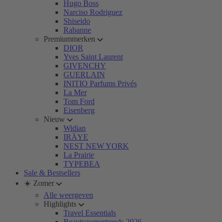
Hugo Boss
Narciso Rodriguez
Shiseido
Rabanne
Premiummerken
DIOR
Yves Saint Laurent
GIVENCHY
GUERLAIN
INITIO Parfums Privés
La Mer
Tom Ford
Eisenberg
Nieuw
Widian
IRÄYE
NEST NEW YORK
La Prairie
TYPEBEA
Sale & Bestsellers
☀️ Zomer
Alle weergeven
Highlights
Travel Essentials
Beautyzomertrends 2026