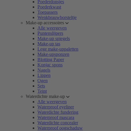
Poederdonsjes
Poederkwast
Toepassers
Wenkbrauwborsteltje
Make-up accessoires
Alle weergeven
Puntenslijpers
Make-up spiegels
Make-up tas
Lege make-uppaletten
Make-upsponzen
Blotting Paper
Konjac spons
Nagels
Lippen
Ogen
Sets
Teint
Waterdichte make-up
Alle weergeven
Waterproof eyeliner
Waterdichte fundering
Waterproof mascara
Waterdichte concealer
Waterproof oogschaduw