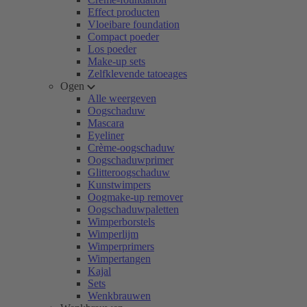
Effect producten
Vloeibare foundation
Compact poeder
Los poeder
Make-up sets
Zelfklevende tatoeages
Ogen
Alle weergeven
Oogschaduw
Mascara
Eyeliner
Crème-oogschaduw
Oogschaduwprimer
Glitteroogschaduw
Kunstwimpers
Oogmake-up remover
Oogschaduwpaletten
Wimperborstels
Wimperlijm
Wimperprimers
Wimpertangen
Kajal
Sets
Wenkbrauwen