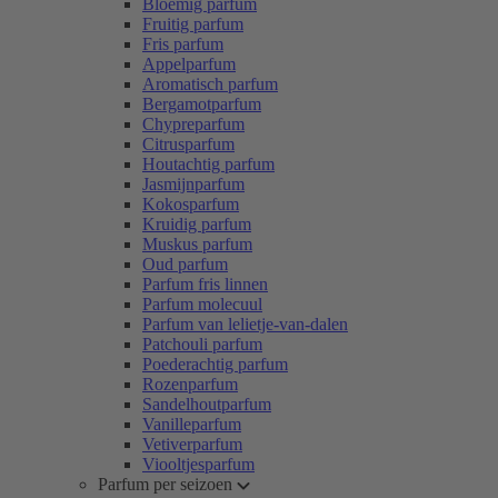
Bloemig parfum
Fruitig parfum
Fris parfum
Appelparfum
Aromatisch parfum
Bergamotparfum
Chypreparfum
Citrusparfum
Houtachtig parfum
Jasmijnparfum
Kokosparfum
Kruidig parfum
Muskus parfum
Oud parfum
Parfum fris linnen
Parfum molecuul
Parfum van lelietje-van-dalen
Patchouli parfum
Poederachtig parfum
Rozenparfum
Sandelhoutparfum
Vanilleparfum
Vetiverparfum
Viooltjesparfum
Parfum per seizoen