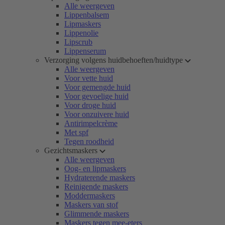
Alle weergeven
Lippenbalsem
Lipmaskers
Lippenolie
Lipscrub
Lippenserum
Verzorging volgens huidbehoeften/huidtype
Alle weergeven
Voor vette huid
Voor gemengde huid
Voor gevoelige huid
Voor droge huid
Voor onzuivere huid
Antirimpelcrème
Met spf
Tegen roodheid
Gezichtsmaskers
Alle weergeven
Oog- en lipmaskers
Hydraterende maskers
Reinigende maskers
Moddermaskers
Maskers van stof
Glimmende maskers
Maskers tegen mee-eters