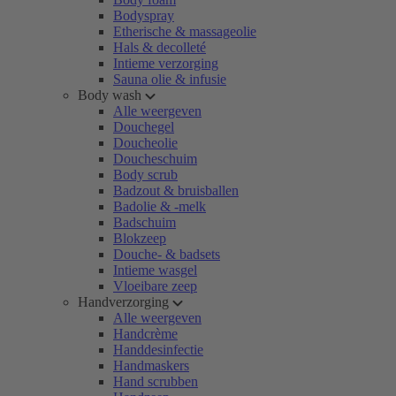
Bodyspray
Etherische & massageolie
Hals & decolleté
Intieme verzorging
Sauna olie & infusie
Body wash
Alle weergeven
Douchegel
Doucheolie
Doucheschuim
Body scrub
Badzout & bruisballen
Badolie & -melk
Badschuim
Blokzeep
Douche- & badsets
Intieme wasgel
Vloeibare zeep
Handverzorging
Alle weergeven
Handcrème
Handdesinfectie
Handmaskers
Hand scrubben