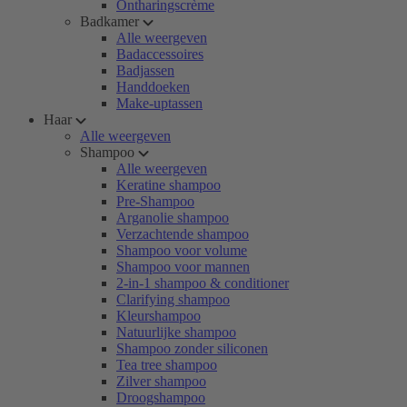
Ontharingscrème
Badkamer
Alle weergeven
Badaccessoires
Badjassen
Handdoeken
Make-uptassen
Haar
Alle weergeven
Shampoo
Alle weergeven
Keratine shampoo
Pre-Shampoo
Arganolie shampoo
Verzachtende shampoo
Shampoo voor volume
Shampoo voor mannen
2-in-1 shampoo & conditioner
Clarifying shampoo
Kleurshampoo
Natuurlijke shampoo
Shampoo zonder siliconen
Tea tree shampoo
Zilver shampoo
Droogshampoo