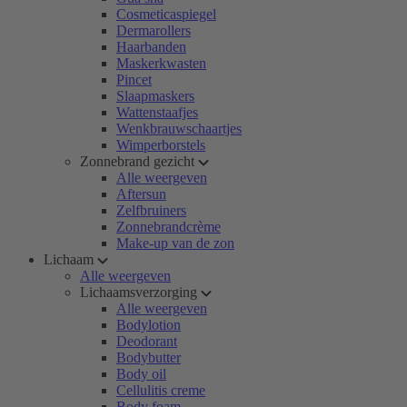
Cosmeticaspiegel
Dermarollers
Haarbanden
Maskerkwasten
Pincet
Slaapmaskers
Wattenstaafjes
Wenkbrauwschaartjes
Wimperborstels
Zonnebrand gezicht
Alle weergeven
Aftersun
Zelfbruiners
Zonnebrandcrème
Make-up van de zon
Lichaam
Alle weergeven
Lichaamsverzorging
Alle weergeven
Bodylotion
Deodorant
Bodybutter
Body oil
Cellulitis creme
Body foam