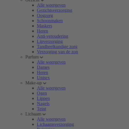
Alle weergeven
Gezichtsverzorging
Oogzorg
Schoonmaken
Maskers
Heren
Anti-veroudering
Lipverzorging
Tandheelkundige zorg
Verzorging van de zon
Parfum
Alle weergeven
Dames
Heren
Unisex
Make-up
Alle weergeven
Ogen
Lippen
Nagels
Teint
Lichaam
Alle weergeven
Lichaamsverzorging