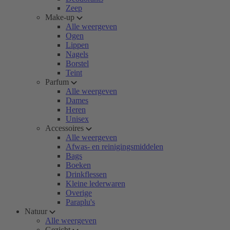
Zeep
Make-up
Alle weergeven
Ogen
Lippen
Nagels
Borstel
Teint
Parfum
Alle weergeven
Dames
Heren
Unisex
Accessoires
Alle weergeven
Afwas- en reinigingsmiddelen
Bags
Boeken
Drinkflessen
Kleine lederwaren
Overige
Paraplu's
Natuur
Alle weergeven
Gezicht