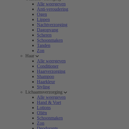
Alle weergeven
Anti-veroudering
Ogen
Lippen
Nachtverzorging
Dagopvang
Scheren
Schoonmaken
Tanden
Zon
Haar
Alle weergeven
Conditioner
Haarverzorging
Shampoo
Haarkleur
Styling
Lichaamsverzorging
Alle weergeven
Hand & Voet
Lotions
Oliën
Schoonmaken
Zon
Deodorants