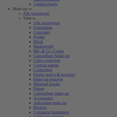
Uitdunscharen
Make-up
Alle weergeven
Teint
Alle weergeven
Foundation
Concealer
Poeder
Blush
Markeerstift
BB- & CC-Cream
Camouflage Make-up
Color correctors
Contour palette
Contouring
Fixing sprays & powders
Make-up remover
Mineraal poeder
Primer
Camouflage make-up
Accessoires
Anti-aging make-up
Bronzer
Compacte foundation
Crème-foundation