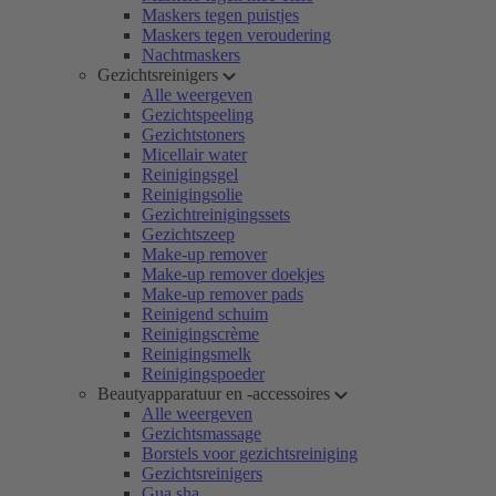
Maskers tegen puistjes
Maskers tegen veroudering
Nachtmaskers
Gezichtsreinigers
Alle weergeven
Gezichtspeeling
Gezichtstoners
Micellair water
Reinigingsgel
Reinigingsolie
Gezichtreinigingssets
Gezichtszeep
Make-up remover
Make-up remover doekjes
Make-up remover pads
Reinigend schuim
Reinigingscrème
Reinigingsmelk
Reinigingspoeder
Beautyapparatuur en -accessoires
Alle weergeven
Gezichtsmassage
Borstels voor gezichtsreiniging
Gezichtsreinigers
Gua sha