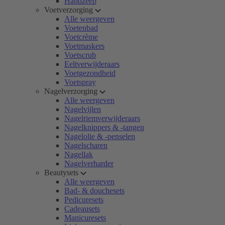
Handzeep
Voetverzorging
Alle weergeven
Voetenbad
Voetcrème
Voetmaskers
Voetscrub
Eeltverwijderaars
Voetgezondheid
Voetspray
Nagelverzorging
Alle weergeven
Nagelvijlen
Nagelriemverwijderaars
Nagelknippers & -tangen
Nagelolie & -penselen
Nagelscharen
Nagellak
Nagelverharder
Beautysets
Alle weergeven
Bad- & douchesets
Pedicuresets
Cadeausets
Manicuresets