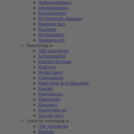
Antiroosshampoo
Herstelshampoo
Kleurshampoo
Hydraterende shampoo
Shampoo bars
Haarzeep
Krulshampoo
Shampoo-sets
Haarstyling
Alle weergeven
Schuimmiddel
Hittebescherming
Haarwax
Styling spray
Uitgroeispray
Haarcrème & stylingcrème
Haargel
Haarmascara
Haarpoeder
Haarspray
Haarstyling-set
Sea salt spray
Leave-in verzorging
Alle weergeven
Haarolie