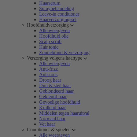
Haarserum
Spraybehandeling
Leave-in conditioner
Haarverzorgingsset
Hoofdhuidverzorging
Alle weergeven
Hoofdhuid olie
Scalp scrub
Hair tonic
Zonnebrand & verzorging
Verzorging volgens haartype
Alle weergeven
Anti-frizz
Anti-roos
Droog haar
Dun & steil haar
Geblondeerd haar
Gekleurd haar
Gevoelige hoofdhuid
Krullend haar
Middelen tegen haaruitval
Normaal haar
Vet haar
Conditioner & spoelen
Alle weergeven