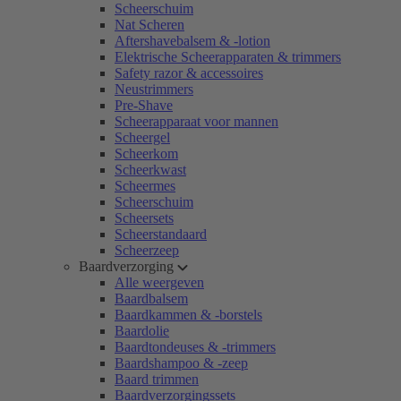
Scheerschuim
Nat Scheren
Aftershavebalsem & -lotion
Elektrische Scheerapparaten & trimmers
Safety razor & accessoires
Neustrimmers
Pre-Shave
Scheerapparaat voor mannen
Scheergel
Scheerkom
Scheerkwast
Scheermes
Scheerschuim
Scheersets
Scheerstandaard
Scheerzeep
Baardverzorging
Alle weergeven
Baardbalsem
Baardkammen & -borstels
Baardolie
Baardtondeuses & -trimmers
Baardshampoo & -zeep
Baard trimmen
Baardverzorgingssets