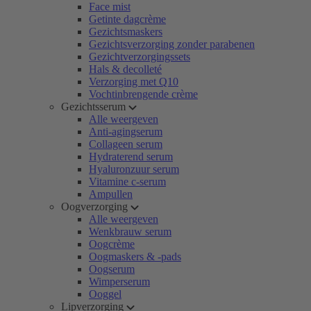
Face mist
Getinte dagcrème
Gezichtsmaskers
Gezichtsverzorging zonder parabenen
Gezichtverzorgingssets
Hals & decolleté
Verzorging met Q10
Vochtinbrengende crème
Gezichtsserum
Alle weergeven
Anti-agingserum
Collageen serum
Hydraterend serum
Hyaluronzuur serum
Vitamine c-serum
Ampullen
Oogverzorging
Alle weergeven
Wenkbrauw serum
Oogcrème
Oogmaskers & -pads
Oogserum
Wimperserum
Ooggel
Lipverzorging