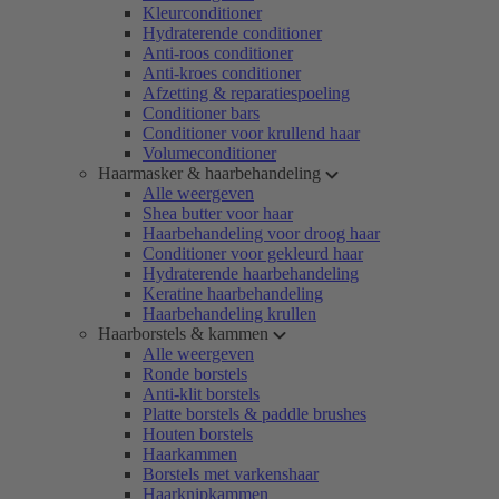
Kleurconditioner
Hydraterende conditioner
Anti-roos conditioner
Anti-kroes conditioner
Afzetting & reparatiespoeling
Conditioner bars
Conditioner voor krullend haar
Volumeconditioner
Haarmasker & haarbehandeling
Alle weergeven
Shea butter voor haar
Haarbehandeling voor droog haar
Conditioner voor gekleurd haar
Hydraterende haarbehandeling
Keratine haarbehandeling
Haarbehandeling krullen
Haarborstels & kammen
Alle weergeven
Ronde borstels
Anti-klit borstels
Platte borstels & paddle brushes
Houten borstels
Haarkammen
Borstels met varkenshaar
Haarknipkammen