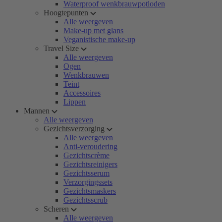
Waterproof wenkbrauwpotloden
Hoogtepunten
Alle weergeven
Make-up met glans
Veganistische make-up
Travel Size
Alle weergeven
Ogen
Wenkbrauwen
Teint
Accessoires
Lippen
Mannen
Alle weergeven
Gezichtsverzorging
Alle weergeven
Anti-veroudering
Gezichtscrème
Gezichtsreinigers
Gezichtsserum
Verzorgingssets
Gezichtsmaskers
Gezichtsscrub
Scheren
Alle weergeven