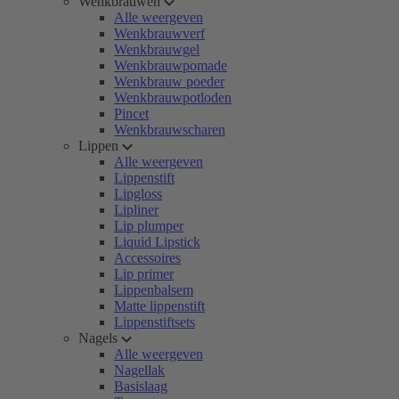
Wenkbrauwen
Alle weergeven
Wenkbrauwverf
Wenkbrauwgel
Wenkbrauwpomade
Wenkbrauw poeder
Wenkbrauwpotloden
Pincet
Wenkbrauwscharen
Lippen
Alle weergeven
Lippenstift
Lipgloss
Lipliner
Lip plumper
Liquid Lipstick
Accessoires
Lip primer
Lippenbalsem
Matte lippenstift
Lippenstiftsets
Nagels
Alle weergeven
Nagellak
Basislaag