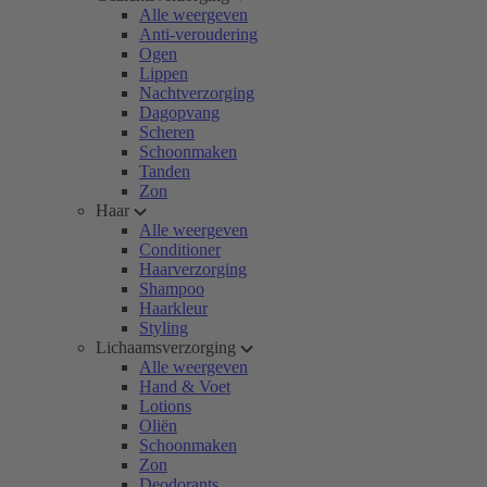
Alle weergeven
Anti-veroudering
Ogen
Lippen
Nachtverzorging
Dagopvang
Scheren
Schoonmaken
Tanden
Zon
Haar
Alle weergeven
Conditioner
Haarverzorging
Shampoo
Haarkleur
Styling
Lichaamsverzorging
Alle weergeven
Hand & Voet
Lotions
Oliën
Schoonmaken
Zon
Deodorants