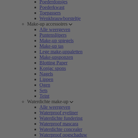
Poederdonsjes
Poederkwast
Toepassers
Wenkbrauwborsteltje
Make-up accessoires
Alle weergeven
Puntenslijpers
Make-up spiegels
Make-up tas
Lege make-uppaletten
Make-upsponzen
Blotting Paper
Konjac spons
Nagels
Lippen
Ogen
Sets
Teint
Waterdichte make-up
Alle weergeven
Waterproof eyeliner
Waterdichte fundering
Waterproof mascara
Waterdichte concealer
Waterproof oogschaduw