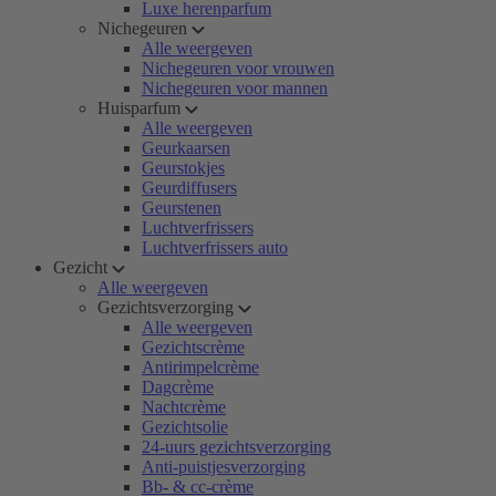
Luxe herenparfum
Nichegeuren
Alle weergeven
Nichegeuren voor vrouwen
Nichegeuren voor mannen
Huisparfum
Alle weergeven
Geurkaarsen
Geurstokjes
Geurdiffusers
Geurstenen
Luchtverfrissers
Luchtverfrissers auto
Gezicht
Alle weergeven
Gezichtsverzorging
Alle weergeven
Gezichtscrème
Antirimpelcrème
Dagcrème
Nachtcrème
Gezichtsolie
24-uurs gezichtsverzorging
Anti-puistjesverzorging
Bb- & cc-crème