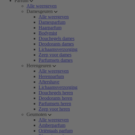
Parfum
Alle weergeven
Damesgeuren
Alle weergeven
Damesparfum
Haarparfum
Bodymist
Douchegels dames
Deodorants dames
Lichaamsverzorging
Zeep voor dames
Parfumsets dames
Herengeuren
Alle weergeven
Herenparfum
Aftershave
Lichaamsverzorging
Douchegels heren
Deodorants heren
Parfumsets heren
Zeep voor heren
Geurnoten
Alle weergeven
Amberparfum
Oriëntaals parfum