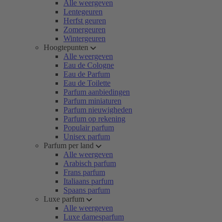
Alle weergeven
Lentegeuren
Herfst geuren
Zomergeuren
Wintergeuren
Hoogtepunten
Alle weergeven
Eau de Cologne
Eau de Parfum
Eau de Toilette
Parfum aanbiedingen
Parfum miniaturen
Parfum nieuwigheden
Parfum op rekening
Populair parfum
Unisex parfum
Parfum per land
Alle weergeven
Arabisch parfum
Frans parfum
Italiaans parfum
Spaans parfum
Luxe parfum
Alle weergeven
Luxe damesparfum