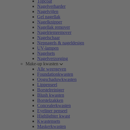
Topcoat
Nagelverharder
Nagelvijlen
Gel nagellak
Nagelknipper
Nagellak remover
Nagelriemremover
Nagelschaar
Nepnagels & nageldesign
UV-lampen
Nagelsets
Nagelverzorging
Make-up kwasten
Alle weergeven
Foundationkwasten
Oogschaduwkwasten
Lippenseel
Borstelreiniger
Blush kwasten
Borstelzakken
Concealerkwasten
Eyeliner penseel
Highlighter kwast
Kwastensets
Maskerkwasten