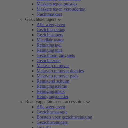
Maskers tegen puistjes
Maskers tegen veroudering
Nachtmaskers
Gezichtsreinigers
Alle weergeven
Gezichtspeeling
Gezichtstoners
Micellair water
Reinigingsgel
Reinigingsolie
Gezichtreinigingssets
Gezichtszeep
Make-up remover
Make-up remover doekjes
Make-up remover pads
Reinigend schuim
Reinigingscrème
Reinigingsmelk
Reinigingspoeder
Beautyapparatuur en -accessoires
Alle weergeven
Gezichtsmassage
Borstels voor gezichtsreiniging
Gezichtsreinigers
Gua sha