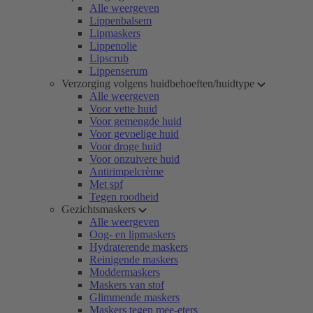
Alle weergeven
Lippenbalsem
Lipmaskers
Lippenolie
Lipscrub
Lippenserum
Verzorging volgens huidbehoeften/huidtype
Alle weergeven
Voor vette huid
Voor gemengde huid
Voor gevoelige huid
Voor droge huid
Voor onzuivere huid
Antirimpelcrème
Met spf
Tegen roodheid
Gezichtsmaskers
Alle weergeven
Oog- en lipmaskers
Hydraterende maskers
Reinigende maskers
Moddermaskers
Maskers van stof
Glimmende maskers
Maskers tegen mee-eters