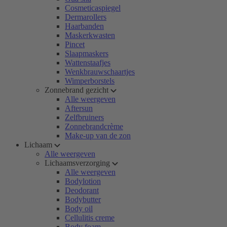
Cosmeticaspiegel
Dermarollers
Haarbanden
Maskerkwasten
Pincet
Slaapmaskers
Wattenstaafjes
Wenkbrauwschaartjes
Wimperborstels
Zonnebrand gezicht
Alle weergeven
Aftersun
Zelfbruiners
Zonnebrandcrème
Make-up van de zon
Lichaam
Alle weergeven
Lichaamsverzorging
Alle weergeven
Bodylotion
Deodorant
Bodybutter
Body oil
Cellulitis creme
Body foam