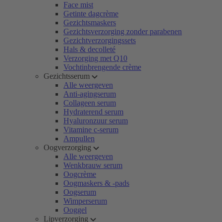
Face mist
Getinte dagcrème
Gezichtsmaskers
Gezichtsverzorging zonder parabenen
Gezichtverzorgingssets
Hals & decolleté
Verzorging met Q10
Vochtinbrengende crème
Gezichtsserum
Alle weergeven
Anti-agingserum
Collageen serum
Hydraterend serum
Hyaluronzuur serum
Vitamine c-serum
Ampullen
Oogverzorging
Alle weergeven
Wenkbrauw serum
Oogcrème
Oogmaskers & -pads
Oogserum
Wimperserum
Ooggel
Lipverzorging