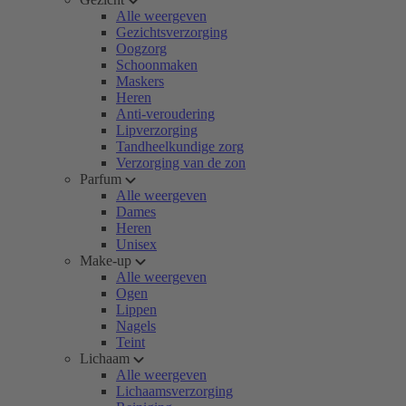
Alle weergeven
Gezichtsverzorging
Oogzorg
Schoonmaken
Maskers
Heren
Anti-veroudering
Lipverzorging
Tandheelkundige zorg
Verzorging van de zon
Parfum
Alle weergeven
Dames
Heren
Unisex
Make-up
Alle weergeven
Ogen
Lippen
Nagels
Teint
Lichaam
Alle weergeven
Lichaamsverzorging