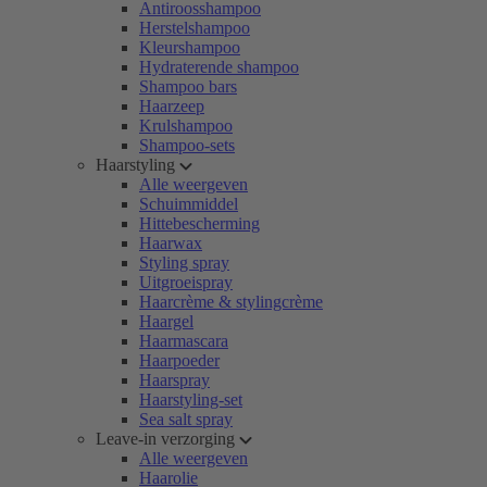
Antiroosshampoo
Herstelshampoo
Kleurshampoo
Hydraterende shampoo
Shampoo bars
Haarzeep
Krulshampoo
Shampoo-sets
Haarstyling
Alle weergeven
Schuimmiddel
Hittebescherming
Haarwax
Styling spray
Uitgroeispray
Haarcrème & stylingcrème
Haargel
Haarmascara
Haarpoeder
Haarspray
Haarstyling-set
Sea salt spray
Leave-in verzorging
Alle weergeven
Haarolie