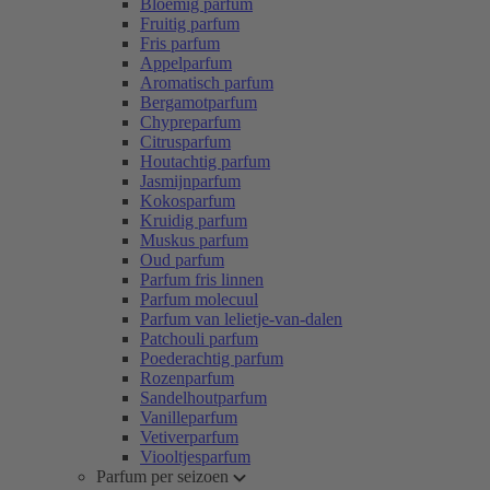
Bloemig parfum
Fruitig parfum
Fris parfum
Appelparfum
Aromatisch parfum
Bergamotparfum
Chypreparfum
Citrusparfum
Houtachtig parfum
Jasmijnparfum
Kokosparfum
Kruidig parfum
Muskus parfum
Oud parfum
Parfum fris linnen
Parfum molecuul
Parfum van lelietje-van-dalen
Patchouli parfum
Poederachtig parfum
Rozenparfum
Sandelhoutparfum
Vanilleparfum
Vetiverparfum
Viooltjesparfum
Parfum per seizoen