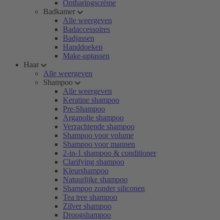
Ontharingscrème
Badkamer
Alle weergeven
Badaccessoires
Badjassen
Handdoeken
Make-uptassen
Haar
Alle weergeven
Shampoo
Alle weergeven
Keratine shampoo
Pre-Shampoo
Arganolie shampoo
Verzachtende shampoo
Shampoo voor volume
Shampoo voor mannen
2-in-1 shampoo & conditioner
Clarifying shampoo
Kleurshampoo
Natuurlijke shampoo
Shampoo zonder siliconen
Tea tree shampoo
Zilver shampoo
Droogshampoo