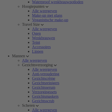
Waterproof wenkbrauwpotloden
Hoogtepunten
Alle weergeven
Make-up met glans
Veganistische make-up
Travel Size
Alle weergeven
Ogen
Wenkbrauwen
Teint
Accessoires
Lippen
Mannen
Alle weergeven
Gezichtsverzorging
Alle weergeven
Anti-veroudering
Gezichtscrème
Gezichtsreinigers
Gezichtsserum
Verzorgingssets
Gezichtsmaskers
Gezichtsscrub
Scheren
Alle weergeven