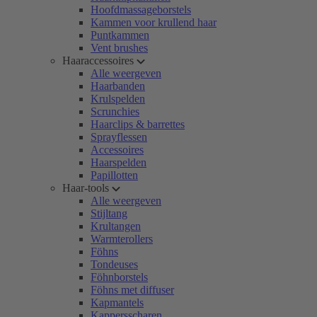
Hoofdmassageborstels
Kammen voor krullend haar
Puntkammen
Vent brushes
Haaraccessoires
Alle weergeven
Haarbanden
Krulspelden
Scrunchies
Haarclips & barrettes
Sprayflessen
Accessoires
Haarspelden
Papillotten
Haar-tools
Alle weergeven
Stijltang
Krultangen
Warmterollers
Föhns
Tondeuses
Föhnborstels
Föhns met diffuser
Kapmantels
Kappersscharen