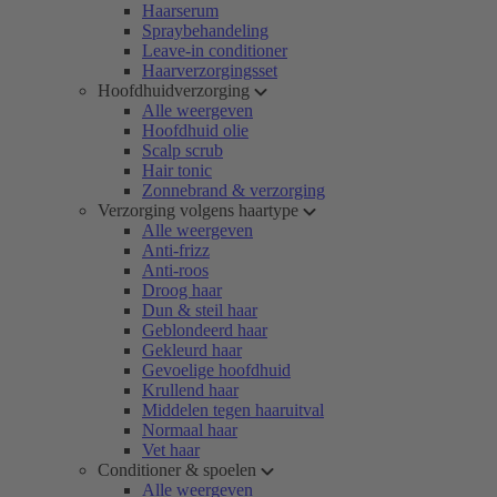
Haarserum
Spraybehandeling
Leave-in conditioner
Haarverzorgingsset
Hoofdhuidverzorging
Alle weergeven
Hoofdhuid olie
Scalp scrub
Hair tonic
Zonnebrand & verzorging
Verzorging volgens haartype
Alle weergeven
Anti-frizz
Anti-roos
Droog haar
Dun & steil haar
Geblondeerd haar
Gekleurd haar
Gevoelige hoofdhuid
Krullend haar
Middelen tegen haaruitval
Normaal haar
Vet haar
Conditioner & spoelen
Alle weergeven