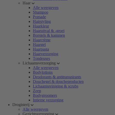
Haar
Alle weergeven
Shampoo
Pomade
Hairstyling
Haarkleur
Haaruitval & -groei
Borstels & kammen
Haarcrème
Haargel
Haarpasta
Haarverzorging
Tondeuses
Lichaamsverzorging
Alle weergeven
Bodylotions
Deodorants & antitranspirants
Douchegel & doucheproducten
Lichaamsreiniging & scrubs
Zeep
Bodygroomers
Intieme verzorging
Drogisterij
Alle weergeven
Gezichtsverzorging