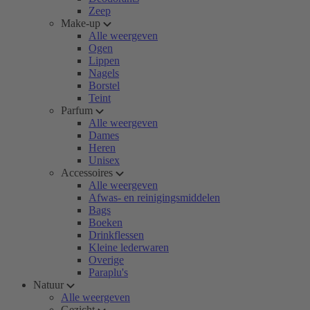
Zeep
Make-up
Alle weergeven
Ogen
Lippen
Nagels
Borstel
Teint
Parfum
Alle weergeven
Dames
Heren
Unisex
Accessoires
Alle weergeven
Afwas- en reinigingsmiddelen
Bags
Boeken
Drinkflessen
Kleine lederwaren
Overige
Paraplu's
Natuur
Alle weergeven
Gezicht