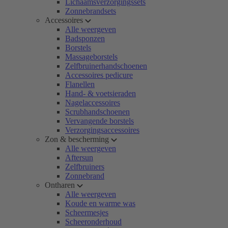
Lichaamsverzorgingssets
Zonnebrandsets
Accessoires
Alle weergeven
Badsponzen
Borstels
Massageborstels
Zelfbruinerhandschoenen
Accessoires pedicure
Flanellen
Hand- & voetsieraden
Nagelaccessoires
Scrubhandschoenen
Vervangende borstels
Verzorgingsaccessoires
Zon & bescherming
Alle weergeven
Aftersun
Zelfbruiners
Zonnebrand
Ontharen
Alle weergeven
Koude en warme was
Scheermesjes
Scheeronderhoud