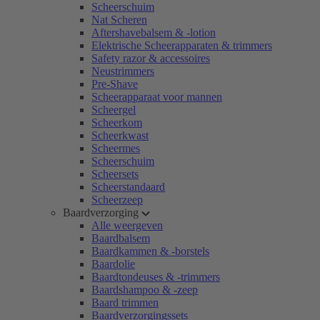
Scheerschuim
Nat Scheren
Aftershavebalsem & -lotion
Elektrische Scheerapparaten & trimmers
Safety razor & accessoires
Neustrimmers
Pre-Shave
Scheerapparaat voor mannen
Scheergel
Scheerkom
Scheerkwast
Scheermes
Scheerschuim
Scheersets
Scheerstandaard
Scheerzeep
Baardverzorging
Alle weergeven
Baardbalsem
Baardkammen & -borstels
Baardolie
Baardtondeuses & -trimmers
Baardshampoo & -zeep
Baard trimmen
Baardverzorgingssets