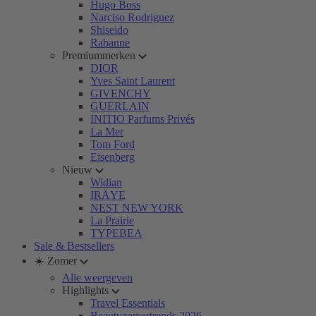
Hugo Boss
Narciso Rodriguez
Shiseido
Rabanne
Premiummerken
DIOR
Yves Saint Laurent
GIVENCHY
GUERLAIN
INITIO Parfums Privés
La Mer
Tom Ford
Eisenberg
Nieuw
Widian
IRÄYE
NEST NEW YORK
La Prairie
TYPEBEA
Sale & Bestsellers
☀️ Zomer
Alle weergeven
Highlights
Travel Essentials
Beautyzomertrends 2026