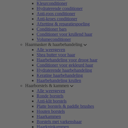
Kleurconditioner
Hydraterende conditioner
Anti-roos conditioner
Anti-kroes conditioner
Afzetting & reparatiespoeling
Conditioner bars
Conditioner voor krullend haar
Volumeconditioner
Haarmasker & haarbehandeling
Alle weergeven
Shea butter voor haar
Haarbehandeling voor droog haar
Conditioner voor gekleurd haar
Hydraterende haarbehandeling
Keratine haarbehandeling
Haarbehandeling krullen
Haarborstels & kammen
Alle weergeven
Ronde borstels
Anti-klit borstels
Platte borstels & paddle brushes
Houten borstels
Haarkammen
Borstels met varkenshaar
Haarknipkammen