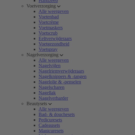
Handzeep
Voetverzorging
Alle weergeven
Voetenbad
Voetcrème
Voetmaskers
Voetscrub
Eeltverwijderaars
Voetgezondheid
Voetspray
Nagelverzorging
Alle weergeven
Nagelvijlen
Nagelriemverwijderaars
Nagelknippers & -tangen
Nagelolie & -penselen
Nagelscharen
Nagellak
Nagelverharder
Beautysets
Alle weergeven
Bad- & douchesets
Pedicuresets
Cadeausets
Manicuresets