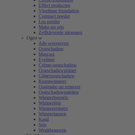
Effect producten
Vloeibare foundation
Compact poeder
Los poeder
Make-up sets
Zelfklevende tatoeages
Ogen
Alle weergeven
Oogschaduw
Mascara
Eyeliner
Crème-oogschaduw
Oogschaduwprimer
Glitteroogschaduw
Kunstwimpers
Oogmake-up remover
Oogschaduwpaletten
Wimperborstels
Wimperlijm
Wimperprimers
Wimpertangen
Kajal
Sets
Wenkbrauwen