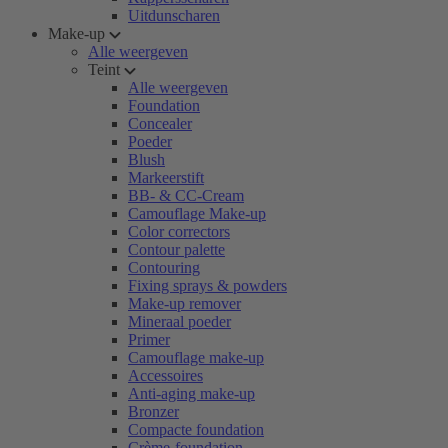
Uitdunscharen
Make-up
Alle weergeven
Teint
Alle weergeven
Foundation
Concealer
Poeder
Blush
Markeerstift
BB- & CC-Cream
Camouflage Make-up
Color correctors
Contour palette
Contouring
Fixing sprays & powders
Make-up remover
Mineraal poeder
Primer
Camouflage make-up
Accessoires
Anti-aging make-up
Bronzer
Compacte foundation
Crème-foundation