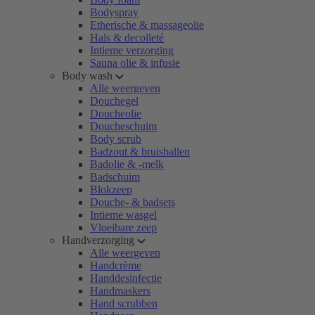
Bodyspray
Etherische & massageolie
Hals & decolleté
Intieme verzorging
Sauna olie & infusie
Body wash
Alle weergeven
Douchegel
Doucheolie
Doucheschuim
Body scrub
Badzout & bruisballen
Badolie & -melk
Badschuim
Blokzeep
Douche- & badsets
Intieme wasgel
Vloeibare zeep
Handverzorging
Alle weergeven
Handcrème
Handdesinfectie
Handmaskers
Hand scrubben