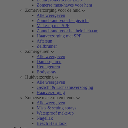
Zomerse must-haves voor hem
Zomerverzorging voor de huid
Alle weergeven
Zonnebrand voor het gezicht
Make-up met SPF
Zonnebrand voor het hele lichaam
Haarverzorging met SPF
Aftersun
Zelfbruiner
Zomergeuren
Alle weergeven
Damesgeuren
Herengeuren
Bodyspray
Huidverzorging
Alle weergeven
Gezicht & Lichaamsverzorging
Haarverzorging
Zomerse make-up en trends
Alle weergeven
Mists & setting sprays
Waterproof make-up
Nagellak
Beach Hair-look