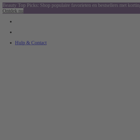
Beauty Top Picks: Shop populaire favorieten en bestsellers met kortin
Ontdek nu
Hulp & Contact