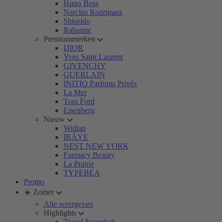
Hugo Boss
Narciso Rodriguez
Shiseido
Rabanne
Premiummerken
DIOR
Yves Saint Laurent
GIVENCHY
GUERLAIN
INITIO Parfums Privés
La Mer
Tom Ford
Eisenberg
Nieuw
Widian
IRÄYE
NEST NEW YORK
Farmacy Beauty
La Prairie
TYPEBEA
Promo
☀️ Zomer
Alle weergeven
Highlights
Travel Essentials