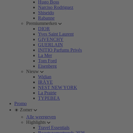
Hugo Boss
Narciso Rodriguez
Shiseido
Rabanne
Premiummerken
DIOR
Yves Saint Laurent
GIVENCHY
GUERLAIN
INITIO Parfums Privés
La Mer
Tom Ford
Eisenberg
Nieuw
Widian
IRÄYE
NEST NEW YORK
La Prairie
TYPEBEA
Promo
☀️ Zomer
Alle weergeven
Highlights
Travel Essentials
Beautyzomertrends 2026