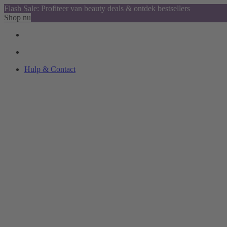
Flash Sale: Profiteer van beauty deals & ontdek bestsellers
Shop nu
Hulp & Contact