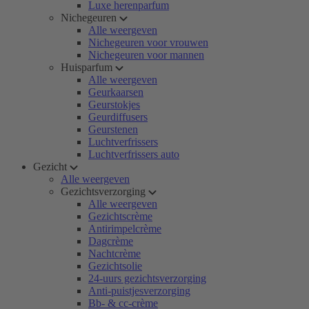
Luxe herenparfum
Nichegeuren
Alle weergeven
Nichegeuren voor vrouwen
Nichegeuren voor mannen
Huisparfum
Alle weergeven
Geurkaarsen
Geurstokjes
Geurdiffusers
Geurstenen
Luchtverfrissers
Luchtverfrissers auto
Gezicht
Alle weergeven
Gezichtsverzorging
Alle weergeven
Gezichtscrème
Antirimpelcrème
Dagcrème
Nachtcrème
Gezichtsolie
24-uurs gezichtsverzorging
Anti-puistjesverzorging
Bb- & cc-crème