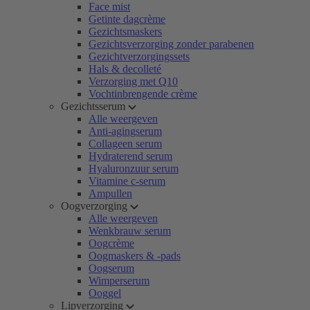
Face mist
Getinte dagcrème
Gezichtsmaskers
Gezichtsverzorging zonder parabenen
Gezichtverzorgingssets
Hals & decolleté
Verzorging met Q10
Vochtinbrengende crème
Gezichtsserum
Alle weergeven
Anti-agingserum
Collageen serum
Hydraterend serum
Hyaluronzuur serum
Vitamine c-serum
Ampullen
Oogverzorging
Alle weergeven
Wenkbrauw serum
Oogcrème
Oogmaskers & -pads
Oogserum
Wimperserum
Ooggel
Lipverzorging