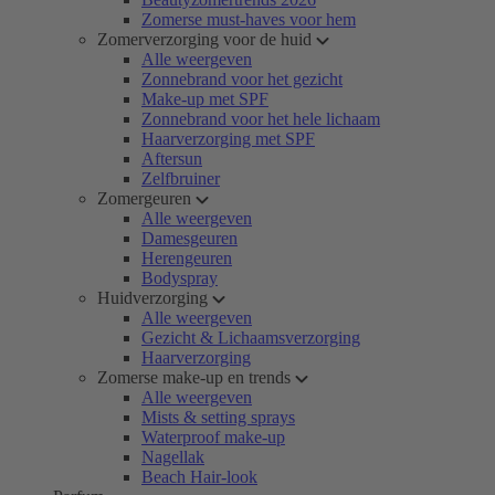
Zomerse must-haves voor hem
Zomerverzorging voor de huid
Alle weergeven
Zonnebrand voor het gezicht
Make-up met SPF
Zonnebrand voor het hele lichaam
Haarverzorging met SPF
Aftersun
Zelfbruiner
Zomergeuren
Alle weergeven
Damesgeuren
Herengeuren
Bodyspray
Huidverzorging
Alle weergeven
Gezicht & Lichaamsverzorging
Haarverzorging
Zomerse make-up en trends
Alle weergeven
Mists & setting sprays
Waterproof make-up
Nagellak
Beach Hair-look