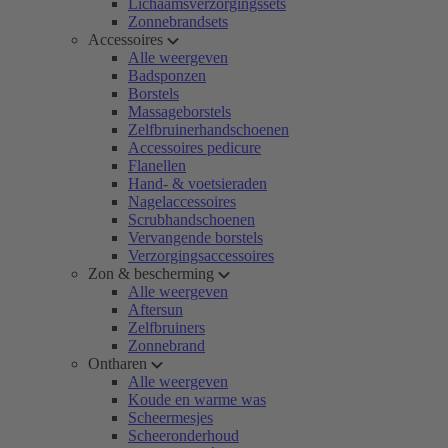
Lichaamsverzorgingssets
Zonnebrandsets
Accessoires
Alle weergeven
Badsponzen
Borstels
Massageborstels
Zelfbruinerhandschoenen
Accessoires pedicure
Flanellen
Hand- & voetsieraden
Nagelaccessoires
Scrubhandschoenen
Vervangende borstels
Verzorgingsaccessoires
Zon & bescherming
Alle weergeven
Aftersun
Zelfbruiners
Zonnebrand
Ontharen
Alle weergeven
Koude en warme was
Scheermesjes
Scheeronderhoud