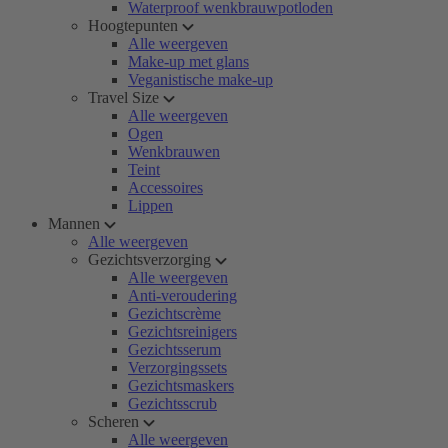
Waterproof wenkbrauwpotloden
Hoogtepunten
Alle weergeven
Make-up met glans
Veganistische make-up
Travel Size
Alle weergeven
Ogen
Wenkbrauwen
Teint
Accessoires
Lippen
Mannen
Alle weergeven
Gezichtsverzorging
Alle weergeven
Anti-veroudering
Gezichtscrème
Gezichtsreinigers
Gezichtsserum
Verzorgingssets
Gezichtsmaskers
Gezichtsscrub
Scheren
Alle weergeven