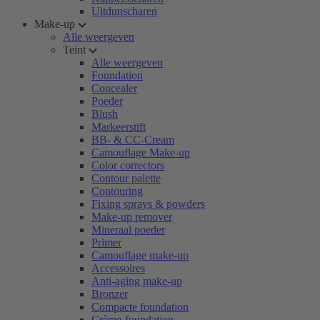
Uitdunscharen
Make-up
Alle weergeven
Teint
Alle weergeven
Foundation
Concealer
Poeder
Blush
Markeerstift
BB- & CC-Cream
Camouflage Make-up
Color correctors
Contour palette
Contouring
Fixing sprays & powders
Make-up remover
Mineraal poeder
Primer
Camouflage make-up
Accessoires
Anti-aging make-up
Bronzer
Compacte foundation
Crème-foundation