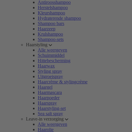
Antiroosshampoo
Herstelshampoo
Kleurshampoo
Hydraterende shampoo
Shampoo bars
Haarzeep
Krulshampoo
Shampoo-sets
Haarstyling
Alle weergeven
Schuimmiddel
Hittebescherming
Haarwax
Styling spray
Uitgroeispray
Haarcrème & stylingcrème
Haargel
Haarmascara
Haarpoeder
Haarspray
Haarstyling-set
Sea salt spray
Leave-in verzorging
Alle weergeven
Haarolie