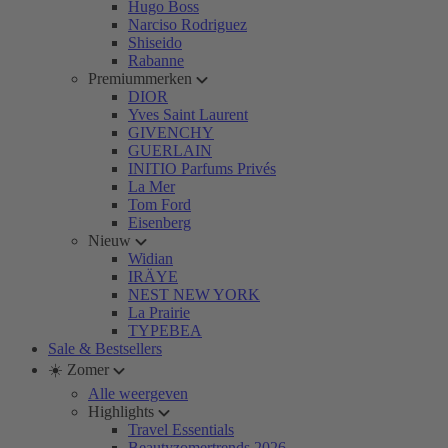
Hugo Boss
Narciso Rodriguez
Shiseido
Rabanne
Premiummerken
DIOR
Yves Saint Laurent
GIVENCHY
GUERLAIN
INITIO Parfums Privés
La Mer
Tom Ford
Eisenberg
Nieuw
Widian
IRÄYE
NEST NEW YORK
La Prairie
TYPEBEA
Sale & Bestsellers
☀️ Zomer
Alle weergeven
Highlights
Travel Essentials
Beautyzomertrends 2026