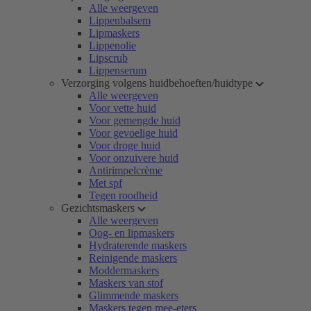
Alle weergeven
Lippenbalsem
Lipmaskers
Lippenolie
Lipscrub
Lippenserum
Verzorging volgens huidbehoeften/huidtype
Alle weergeven
Voor vette huid
Voor gemengde huid
Voor gevoelige huid
Voor droge huid
Voor onzuivere huid
Antirimpelcrème
Met spf
Tegen roodheid
Gezichtsmaskers
Alle weergeven
Oog- en lipmaskers
Hydraterende maskers
Reinigende maskers
Moddermaskers
Maskers van stof
Glimmende maskers
Maskers tegen mee-eters