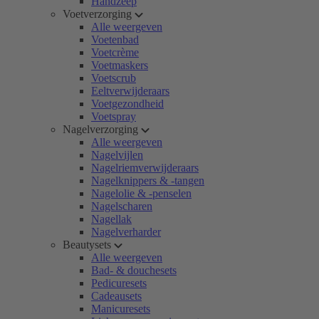
Handzeep
Voetverzorging
Alle weergeven
Voetenbad
Voetcrème
Voetmaskers
Voetscrub
Eeltverwijderaars
Voetgezondheid
Voetspray
Nagelverzorging
Alle weergeven
Nagelvijlen
Nagelriemverwijderaars
Nagelknippers & -tangen
Nagelolie & -penselen
Nagelscharen
Nagellak
Nagelverharder
Beautysets
Alle weergeven
Bad- & douchesets
Pedicuresets
Cadeausets
Manicuresets