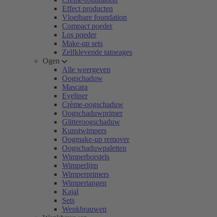
Effect producten
Vloeibare foundation
Compact poeder
Los poeder
Make-up sets
Zelfklevende tatoeages
Ogen
Alle weergeven
Oogschaduw
Mascara
Eyeliner
Crème-oogschaduw
Oogschaduwprimer
Glitteroogschaduw
Kunstwimpers
Oogmake-up remover
Oogschaduwpaletten
Wimperborstels
Wimperlijm
Wimperprimers
Wimpertangen
Kajal
Sets
Wenkbrauwen