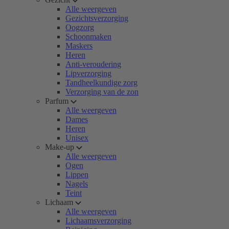
Alle weergeven
Gezichtsverzorging
Oogzorg
Schoonmaken
Maskers
Heren
Anti-veroudering
Lipverzorging
Tandheelkundige zorg
Verzorging van de zon
Parfum
Alle weergeven
Dames
Heren
Unisex
Make-up
Alle weergeven
Ogen
Lippen
Nagels
Teint
Lichaam
Alle weergeven
Lichaamsverzorging