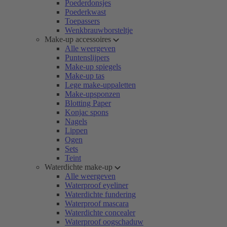
Poederdonsjes
Poederkwast
Toepassers
Wenkbrauwborsteltje
Make-up accessoires
Alle weergeven
Puntenslijpers
Make-up spiegels
Make-up tas
Lege make-uppaletten
Make-upsponzen
Blotting Paper
Konjac spons
Nagels
Lippen
Ogen
Sets
Teint
Waterdichte make-up
Alle weergeven
Waterproof eyeliner
Waterdichte fundering
Waterproof mascara
Waterdichte concealer
Waterproof oogschaduw