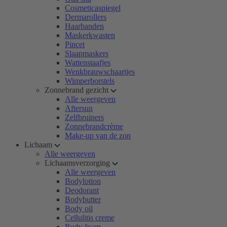
Cosmeticaspiegel
Dermarollers
Haarbanden
Maskerkwasten
Pincet
Slaapmaskers
Wattenstaafjes
Wenkbrauwschaartjes
Wimperborstels
Zonnebrand gezicht
Alle weergeven
Aftersun
Zelfbruiners
Zonnebrandcrème
Make-up van de zon
Lichaam
Alle weergeven
Lichaamsverzorging
Alle weergeven
Bodylotion
Deodorant
Bodybutter
Body oil
Cellulitis creme
Body foam