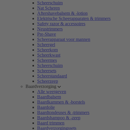
Scheerschuim
Nat Scheren
Aftershavebalsem & -lotion
Elektrische Scheerapparaten & trimmers
Safety razor & accessoires
Neustrimmers
Pre-Shave
Scheerapparaat voor mannen
Scheergel
Scheerkom
Scheerkwast
Scheermes
Scheerschuim
Scheersets
Scheerstandaard
Scheerzeep
Baardverzorging
Alle weergeven
Baardbalsem
Baardkammen & -borstels
Baardolie
Baardtondeuses & -trimmers
Baardshampoo & -zeep
Baard trimmen
Baardverzorgingssets