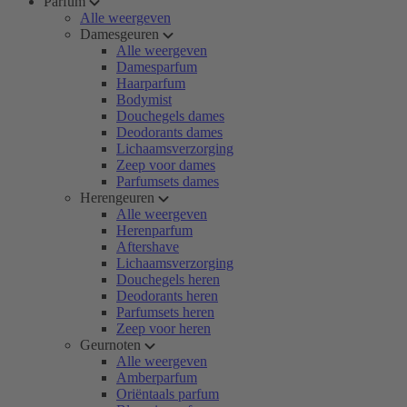
Parfum
Alle weergeven
Damesgeuren
Alle weergeven
Damesparfum
Haarparfum
Bodymist
Douchegels dames
Deodorants dames
Lichaamsverzorging
Zeep voor dames
Parfumsets dames
Herengeuren
Alle weergeven
Herenparfum
Aftershave
Lichaamsverzorging
Douchegels heren
Deodorants heren
Parfumsets heren
Zeep voor heren
Geurnoten
Alle weergeven
Amberparfum
Oriëntaals parfum