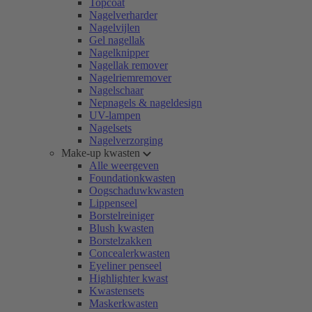
Topcoat
Nagelverharder
Nagelvijlen
Gel nagellak
Nagelknipper
Nagellak remover
Nagelriemremover
Nagelschaar
Nepnagels & nageldesign
UV-lampen
Nagelsets
Nagelverzorging
Make-up kwasten
Alle weergeven
Foundationkwasten
Oogschaduwkwasten
Lippenseel
Borstelreiniger
Blush kwasten
Borstelzakken
Concealerkwasten
Eyeliner penseel
Highlighter kwast
Kwastensets
Maskerkwasten