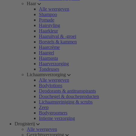
Haar
Alle weergeven
Shampoo
Pomade
Hairstyling
Haarkleur
Haaruitval & -groei
Borstels & kammen
Haarcrème
Haargel
Haarpasta
Haarverzorging
Tondeuses
Lichaamsverzorging
Alle weergeven
Bodylotions
Deodorants & antitranspirants
Douchegel & doucheproducten
Lichaamsreiniging & scrubs
Zeep
Bodygroomers
Intieme verzorging
Drogisterij
Alle weergeven
Gezichtsverzorging