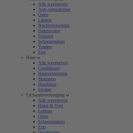
Alle weergeven
Anti-veroudering
Ogen
Lippen
Nachtverzorging
Dagopvang
Scheren
Schoonmaken
Tanden
Zon
Haar
Alle weergeven
Conditioner
Haarverzorging
Shampoo
Haarkleur
Styling
Lichaamsverzorging
Alle weergeven
Hand & Voet
Lotions
Oliën
Schoonmaken
Zon
Deodorants