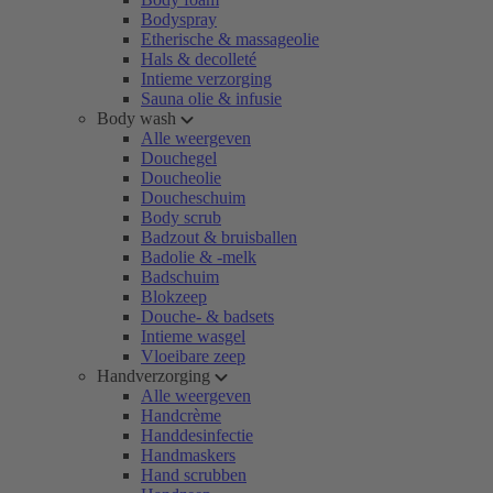
Bodyspray
Etherische & massageolie
Hals & decolleté
Intieme verzorging
Sauna olie & infusie
Body wash
Alle weergeven
Douchegel
Doucheolie
Doucheschuim
Body scrub
Badzout & bruisballen
Badolie & -melk
Badschuim
Blokzeep
Douche- & badsets
Intieme wasgel
Vloeibare zeep
Handverzorging
Alle weergeven
Handcrème
Handdesinfectie
Handmaskers
Hand scrubben