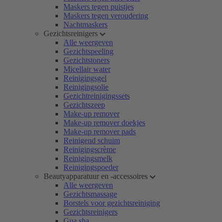
Maskers tegen puistjes
Maskers tegen veroudering
Nachtmaskers
Gezichtsreinigers
Alle weergeven
Gezichtspeeling
Gezichtstoners
Micellair water
Reinigingsgel
Reinigingsolie
Gezichtreinigingssets
Gezichtszeep
Make-up remover
Make-up remover doekjes
Make-up remover pads
Reinigend schuim
Reinigingscrème
Reinigingsmelk
Reinigingspoeder
Beautyapparatuur en -accessoires
Alle weergeven
Gezichtsmassage
Borstels voor gezichtsreiniging
Gezichtsreinigers
Gua sha