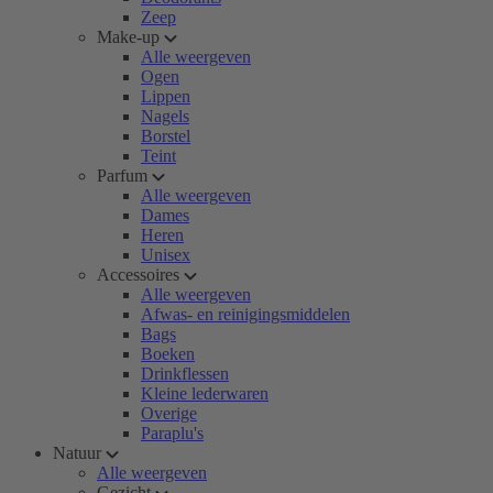
Zeep
Make-up
Alle weergeven
Ogen
Lippen
Nagels
Borstel
Teint
Parfum
Alle weergeven
Dames
Heren
Unisex
Accessoires
Alle weergeven
Afwas- en reinigingsmiddelen
Bags
Boeken
Drinkflessen
Kleine lederwaren
Overige
Paraplu's
Natuur
Alle weergeven
Gezicht