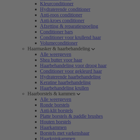
Kleurconditioner
Hydraterende conditioner
Anti-roos conditioner
Anti-kroes conditioner
Afzetting & reparatiespoeling
Conditioner bars
Conditioner voor krullend haar
Volumeconditioner
Haarmasker & haarbehandeling
Alle weergeven
Shea butter voor haar
Haarbehandeling voor droog haar
Conditioner voor gekleurd haar
Hydraterende haarbehandeling
Keratine haarbehandeling
Haarbehandeling krullen
Haarborstels & kammen
Alle weergeven
Ronde borstels
Anti-klit borstels
Platte borstels & paddle brushes
Houten borstels
Haarkammen
Borstels met varkenshaar
Haarknipkammen