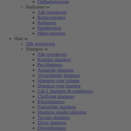
Ontharingscrème
Badkamer
Alle weergeven
Badaccessoires
Badjassen
Handdoeken
Make-uptassen
Haar
Alle weergeven
Shampoo
Alle weergeven
Keratine shampoo
Pre-Shampoo
Arganolie shampoo
Verzachtende shampoo
Shampoo voor volume
Shampoo voor mannen
2-in-1 shampoo & conditioner
Clarifying shampoo
Kleurshampoo
Natuurlijke shampoo
Shampoo zonder siliconen
Tea tree shampoo
Zilver shampoo
Droogshampoo