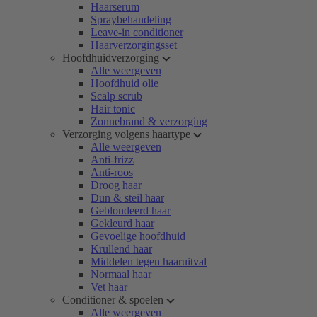
Haarserum
Spraybehandeling
Leave-in conditioner
Haarverzorgingsset
Hoofdhuidverzorging
Alle weergeven
Hoofdhuid olie
Scalp scrub
Hair tonic
Zonnebrand & verzorging
Verzorging volgens haartype
Alle weergeven
Anti-frizz
Anti-roos
Droog haar
Dun & steil haar
Geblondeerd haar
Gekleurd haar
Gevoelige hoofdhuid
Krullend haar
Middelen tegen haaruitval
Normaal haar
Vet haar
Conditioner & spoelen
Alle weergeven