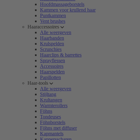
Hoofdmassageborstels
Kammen voor krullend haar
Puntkammen
Vent brushes
Haaraccessoires
Alle weergeven
Haarbanden
Krulspelden
Scrunchies
Haarclips & barrettes
Sprayflessen
Accessoires
Haarspelden
Papillotten
Haar-tools
Alle weergeven
Stijltang
Krultangen
Warmterollers
Föhns
Tondeuses
Föhnborstels
Föhns met diffuser
Kapmantels
Kappersscharen