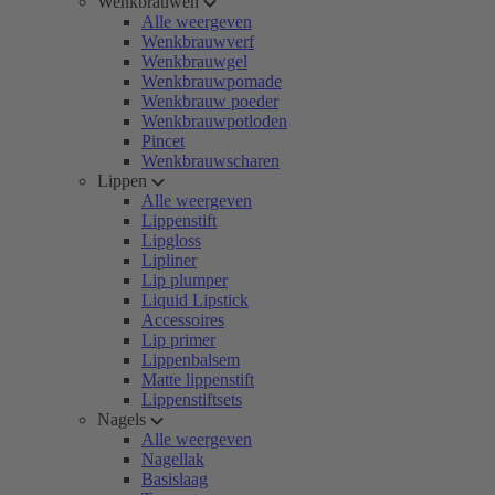
Wenkbrauwen
Alle weergeven
Wenkbrauwverf
Wenkbrauwgel
Wenkbrauwpomade
Wenkbrauw poeder
Wenkbrauwpotloden
Pincet
Wenkbrauwscharen
Lippen
Alle weergeven
Lippenstift
Lipgloss
Lipliner
Lip plumper
Liquid Lipstick
Accessoires
Lip primer
Lippenbalsem
Matte lippenstift
Lippenstiftsets
Nagels
Alle weergeven
Nagellak
Basislaag