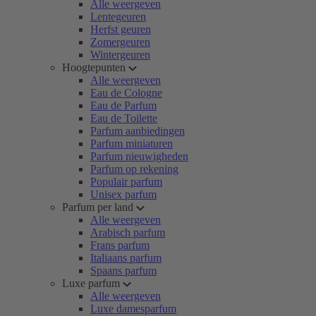
Alle weergeven
Lentegeuren
Herfst geuren
Zomergeuren
Wintergeuren
Hoogtepunten
Alle weergeven
Eau de Cologne
Eau de Parfum
Eau de Toilette
Parfum aanbiedingen
Parfum miniaturen
Parfum nieuwigheden
Parfum op rekening
Populair parfum
Unisex parfum
Parfum per land
Alle weergeven
Arabisch parfum
Frans parfum
Italiaans parfum
Spaans parfum
Luxe parfum
Alle weergeven
Luxe damesparfum