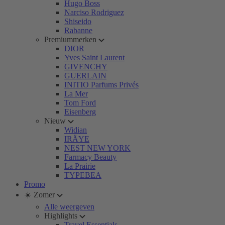
Hugo Boss
Narciso Rodriguez
Shiseido
Rabanne
Premiummerken
DIOR
Yves Saint Laurent
GIVENCHY
GUERLAIN
INITIO Parfums Privés
La Mer
Tom Ford
Eisenberg
Nieuw
Widian
IRÄYE
NEST NEW YORK
Farmacy Beauty
La Prairie
TYPEBEA
Promo
☀️ Zomer
Alle weergeven
Highlights
Travel Essentials