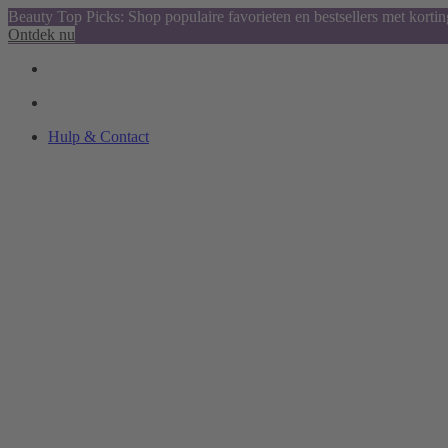
Beauty Top Picks: Shop populaire favorieten en bestsellers met kortin
Ontdek nu
Hulp & Contact