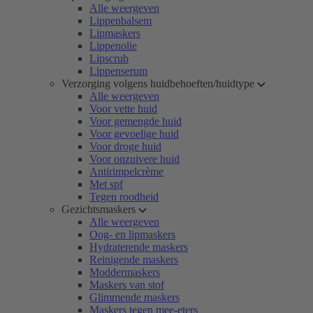
Alle weergeven
Lippenbalsem
Lipmaskers
Lippenolie
Lipscrub
Lippenserum
Verzorging volgens huidbehoeften/huidtype
Alle weergeven
Voor vette huid
Voor gemengde huid
Voor gevoelige huid
Voor droge huid
Voor onzuivere huid
Antirimpelcrème
Met spf
Tegen roodheid
Gezichtsmaskers
Alle weergeven
Oog- en lipmaskers
Hydraterende maskers
Reinigende maskers
Moddermaskers
Maskers van stof
Glimmende maskers
Maskers tegen mee-eters