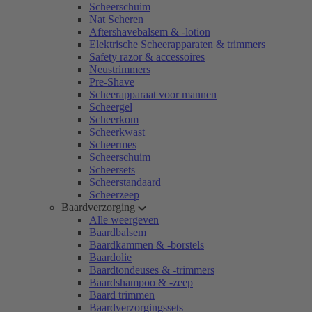
Scheerschuim
Nat Scheren
Aftershavebalsem & -lotion
Elektrische Scheerapparaten & trimmers
Safety razor & accessoires
Neustrimmers
Pre-Shave
Scheerapparaat voor mannen
Scheergel
Scheerkom
Scheerkwast
Scheermes
Scheerschuim
Scheersets
Scheerstandaard
Scheerzeep
Baardverzorging
Alle weergeven
Baardbalsem
Baardkammen & -borstels
Baardolie
Baardtondeuses & -trimmers
Baardshampoo & -zeep
Baard trimmen
Baardverzorgingssets