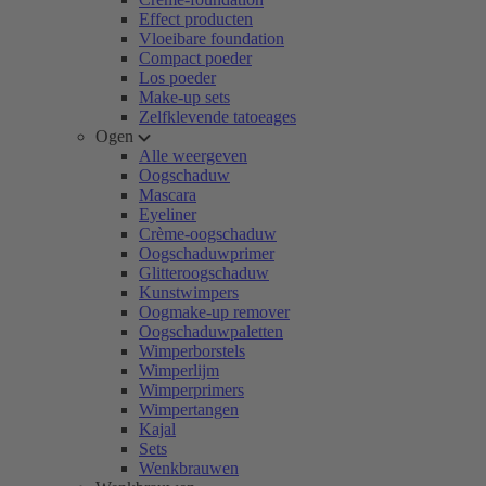
Effect producten
Vloeibare foundation
Compact poeder
Los poeder
Make-up sets
Zelfklevende tatoeages
Ogen
Alle weergeven
Oogschaduw
Mascara
Eyeliner
Crème-oogschaduw
Oogschaduwprimer
Glitteroogschaduw
Kunstwimpers
Oogmake-up remover
Oogschaduwpaletten
Wimperborstels
Wimperlijm
Wimperprimers
Wimpertangen
Kajal
Sets
Wenkbrauwen