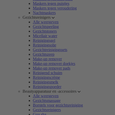
Maskers tegen puistjes
Maskers tegen veroudering
Nachtmaskers
Gezichtsreinigers
Alle weergeven
Gezichtspeeling
Gezichtstoners
Micellair water
Reinigingsgel
Reinigingsolie
Gezichtreinigingssets
Gezichtszeep
Make-up remover
Make-up remover doekjes
Make-up remover pads
Reinigend schuim
Reinigingscrème
Reinigingsmelk
Reinigingspoeder
Beautyapparatuur en -accessoires
Alle weergeven
Gezichtsmassage
Borstels voor gezichtsreiniging
Gezichtsreinigers
Gua sha