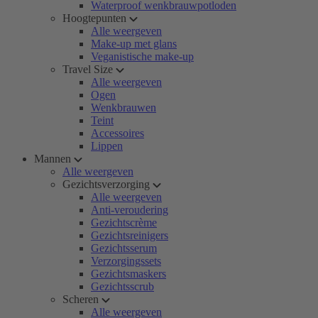
Waterproof wenkbrauwpotloden
Hoogtepunten
Alle weergeven
Make-up met glans
Veganistische make-up
Travel Size
Alle weergeven
Ogen
Wenkbrauwen
Teint
Accessoires
Lippen
Mannen
Alle weergeven
Gezichtsverzorging
Alle weergeven
Anti-veroudering
Gezichtscrème
Gezichtsreinigers
Gezichtsserum
Verzorgingssets
Gezichtsmaskers
Gezichtsscrub
Scheren
Alle weergeven