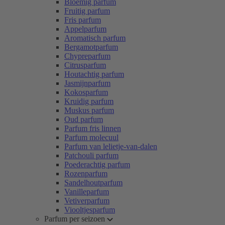
Bloemig parfum
Fruitig parfum
Fris parfum
Appelparfum
Aromatisch parfum
Bergamotparfum
Chypreparfum
Citrusparfum
Houtachtig parfum
Jasmijnparfum
Kokosparfum
Kruidig parfum
Muskus parfum
Oud parfum
Parfum fris linnen
Parfum molecuul
Parfum van lelietje-van-dalen
Patchouli parfum
Poederachtig parfum
Rozenparfum
Sandelhoutparfum
Vanilleparfum
Vetiverparfum
Viooltjesparfum
Parfum per seizoen