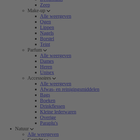
Zeep
Make-up
Alle weergeven
Ogen
Lippen
Nagels
Borstel
Teint
Parfum
Alle weergeven
Dames
Heren
Unisex
Accessoires
Alle weergeven
Afwas- en reinigingsmiddelen
Bags
Boeken
Drinkflessen
Kleine lederwaren
Overige
Paraplu's
Natuur
Alle weergeven
Gezicht