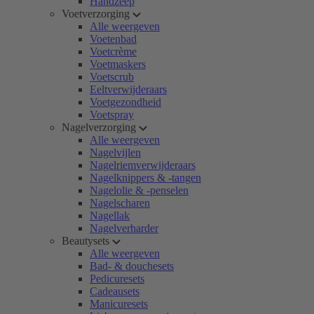
Handzeep
Voetverzorging
Alle weergeven
Voetenbad
Voetcrème
Voetmaskers
Voetscrub
Eeltverwijderaars
Voetgezondheid
Voetspray
Nagelverzorging
Alle weergeven
Nagelvijlen
Nagelriemverwijderaars
Nagelknippers & -tangen
Nagelolie & -penselen
Nagelscharen
Nagellak
Nagelverharder
Beautysets
Alle weergeven
Bad- & douchesets
Pedicuresets
Cadeausets
Manicuresets