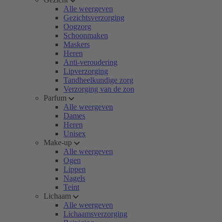
Alle weergeven
Gezichtsverzorging
Oogzorg
Schoonmaken
Maskers
Heren
Anti-veroudering
Lipverzorging
Tandheelkundige zorg
Verzorging van de zon
Parfum
Alle weergeven
Dames
Heren
Unisex
Make-up
Alle weergeven
Ogen
Lippen
Nagels
Teint
Lichaam
Alle weergeven
Lichaamsverzorging