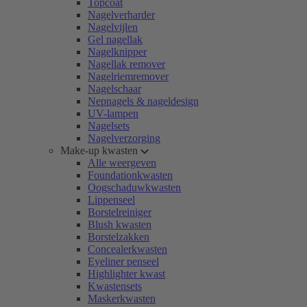
Topcoat
Nagelverharder
Nagelvijlen
Gel nagellak
Nagelknipper
Nagellak remover
Nagelriemremover
Nagelschaar
Nepnagels & nageldesign
UV-lampen
Nagelsets
Nagelverzorging
Make-up kwasten
Alle weergeven
Foundationkwasten
Oogschaduwkwasten
Lippenseel
Borstelreiniger
Blush kwasten
Borstelzakken
Concealerkwasten
Eyeliner penseel
Highlighter kwast
Kwastensets
Maskerkwasten