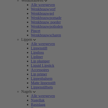
Wenkbrauwen
Alle weergeven
Wenkbrauwverf
Wenkbrauwgel
Wenkbrauwpomade
Wenkbrauw poeder
Wenkbrauwpotloden
Pincet
Wenkbrauwscharen
Lippen
Alle weergeven
Lippenstift
Lipgloss
Lipliner
Lip plumper
Liquid Lipstick
Accessoires
Lip primer
Lippenbalsem
Matte lippenstift
Lippenstiftsets
Nagels
Alle weergeven
Nagellak
Basislaag