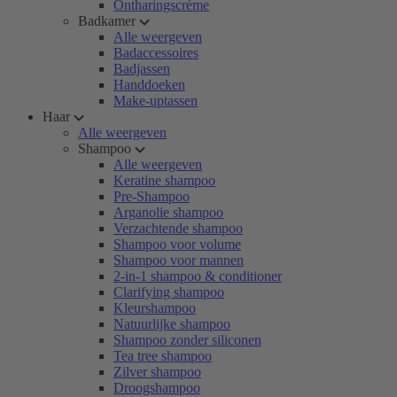
Ontharingscrème
Badkamer
Alle weergeven
Badaccessoires
Badjassen
Handdoeken
Make-uptassen
Haar
Alle weergeven
Shampoo
Alle weergeven
Keratine shampoo
Pre-Shampoo
Arganolie shampoo
Verzachtende shampoo
Shampoo voor volume
Shampoo voor mannen
2-in-1 shampoo & conditioner
Clarifying shampoo
Kleurshampoo
Natuurlijke shampoo
Shampoo zonder siliconen
Tea tree shampoo
Zilver shampoo
Droogshampoo