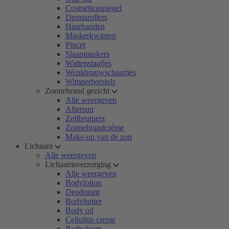
Cosmeticaspiegel
Dermarollers
Haarbanden
Maskerkwasten
Pincet
Slaapmaskers
Wattenstaafjes
Wenkbrauwschaartjes
Wimperborstels
Zonnebrand gezicht
Alle weergeven
Aftersun
Zelfbruiners
Zonnebrandcrème
Make-up van de zon
Lichaam
Alle weergeven
Lichaamsverzorging
Alle weergeven
Bodylotion
Deodorant
Bodybutter
Body oil
Cellulitis creme
Body foam