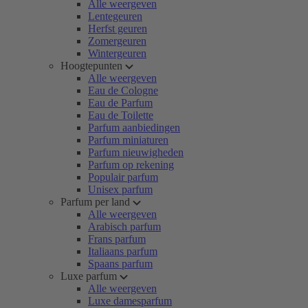
Alle weergeven
Lentegeuren
Herfst geuren
Zomergeuren
Wintergeuren
Hoogtepunten
Alle weergeven
Eau de Cologne
Eau de Parfum
Eau de Toilette
Parfum aanbiedingen
Parfum miniaturen
Parfum nieuwigheden
Parfum op rekening
Populair parfum
Unisex parfum
Parfum per land
Alle weergeven
Arabisch parfum
Frans parfum
Italiaans parfum
Spaans parfum
Luxe parfum
Alle weergeven
Luxe damesparfum