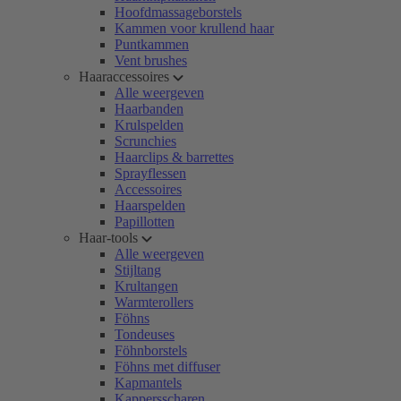
Hoofdmassageborstels
Kammen voor krullend haar
Puntkammen
Vent brushes
Haaraccessoires
Alle weergeven
Haarbanden
Krulspelden
Scrunchies
Haarclips & barrettes
Sprayflessen
Accessoires
Haarspelden
Papillotten
Haar-tools
Alle weergeven
Stijltang
Krultangen
Warmterollers
Föhns
Tondeuses
Föhnborstels
Föhns met diffuser
Kapmantels
Kappersscharen