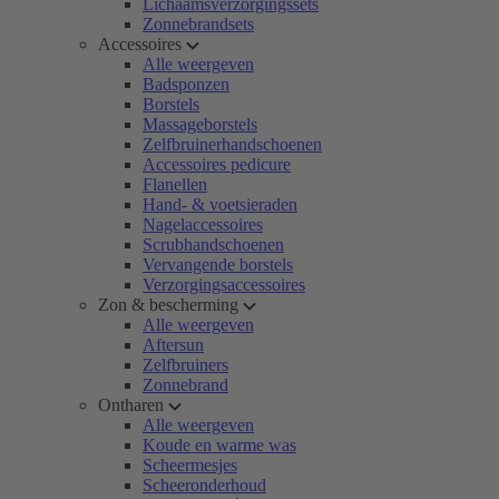
Lichaamsverzorgingssets
Zonnebrandsets
Accessoires
Alle weergeven
Badsponzen
Borstels
Massageborstels
Zelfbruinerhandschoenen
Accessoires pedicure
Flanellen
Hand- & voetsieraden
Nagelaccessoires
Scrubhandschoenen
Vervangende borstels
Verzorgingsaccessoires
Zon & bescherming
Alle weergeven
Aftersun
Zelfbruiners
Zonnebrand
Ontharen
Alle weergeven
Koude en warme was
Scheermesjes
Scheeronderhoud