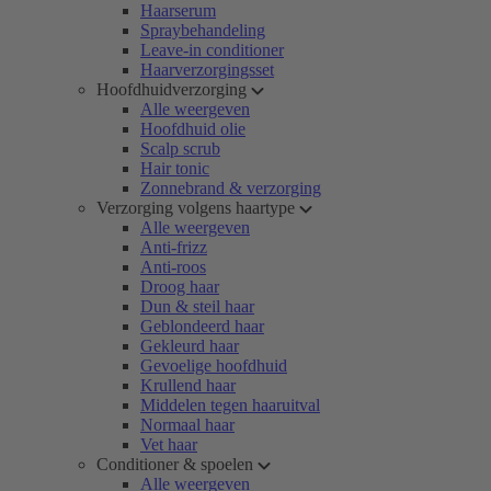
Haarserum
Spraybehandeling
Leave-in conditioner
Haarverzorgingsset
Hoofdhuidverzorging
Alle weergeven
Hoofdhuid olie
Scalp scrub
Hair tonic
Zonnebrand & verzorging
Verzorging volgens haartype
Alle weergeven
Anti-frizz
Anti-roos
Droog haar
Dun & steil haar
Geblondeerd haar
Gekleurd haar
Gevoelige hoofdhuid
Krullend haar
Middelen tegen haaruitval
Normaal haar
Vet haar
Conditioner & spoelen
Alle weergeven