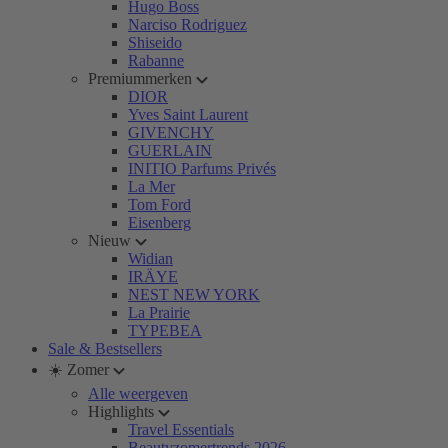
Hugo Boss
Narciso Rodriguez
Shiseido
Rabanne
Premiummerken
DIOR
Yves Saint Laurent
GIVENCHY
GUERLAIN
INITIO Parfums Privés
La Mer
Tom Ford
Eisenberg
Nieuw
Widian
IRÄYE
NEST NEW YORK
La Prairie
TYPEBEA
Sale & Bestsellers
☀️ Zomer
Alle weergeven
Highlights
Travel Essentials
Beautyzomertrends 2026