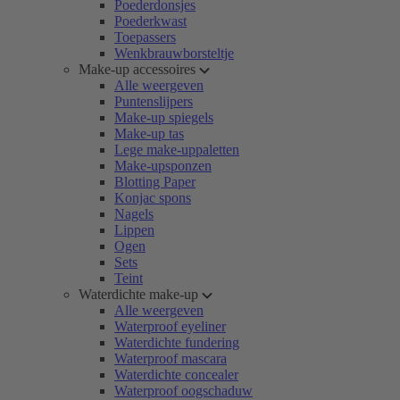
Poederdonsjes
Poederkwast
Toepassers
Wenkbrauwborsteltje
Make-up accessoires
Alle weergeven
Puntenslijpers
Make-up spiegels
Make-up tas
Lege make-uppaletten
Make-upsponzen
Blotting Paper
Konjac spons
Nagels
Lippen
Ogen
Sets
Teint
Waterdichte make-up
Alle weergeven
Waterproof eyeliner
Waterdichte fundering
Waterproof mascara
Waterdichte concealer
Waterproof oogschaduw