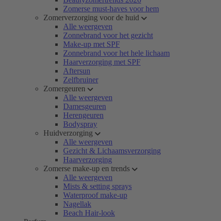
Zomerse must-haves voor hem
Zomerverzorging voor de huid
Alle weergeven
Zonnebrand voor het gezicht
Make-up met SPF
Zonnebrand voor het hele lichaam
Haarverzorging met SPF
Aftersun
Zelfbruiner
Zomergeuren
Alle weergeven
Damesgeuren
Herengeuren
Bodyspray
Huidverzorging
Alle weergeven
Gezicht & Lichaamsverzorging
Haarverzorging
Zomerse make-up en trends
Alle weergeven
Mists & setting sprays
Waterproof make-up
Nagellak
Beach Hair-look