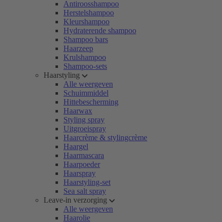
Antiroosshampoo
Herstelshampoo
Kleurshampoo
Hydraterende shampoo
Shampoo bars
Haarzeep
Krulshampoo
Shampoo-sets
Haarstyling
Alle weergeven
Schuimmiddel
Hittebescherming
Haarwax
Styling spray
Uitgroeispray
Haarcrème & stylingcrème
Haargel
Haarmascara
Haarpoeder
Haarspray
Haarstyling-set
Sea salt spray
Leave-in verzorging
Alle weergeven
Haarolie