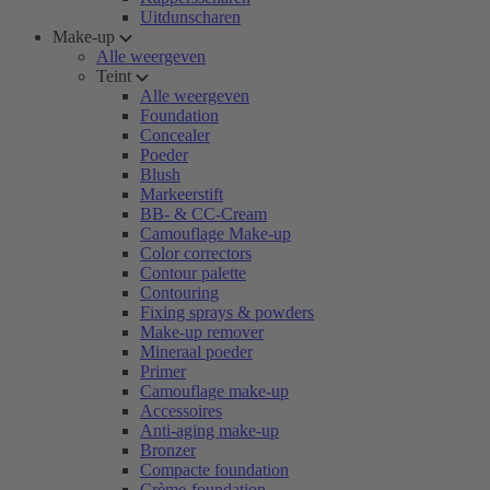
Uitdunscharen
Make-up
Alle weergeven
Teint
Alle weergeven
Foundation
Concealer
Poeder
Blush
Markeerstift
BB- & CC-Cream
Camouflage Make-up
Color correctors
Contour palette
Contouring
Fixing sprays & powders
Make-up remover
Mineraal poeder
Primer
Camouflage make-up
Accessoires
Anti-aging make-up
Bronzer
Compacte foundation
Crème-foundation