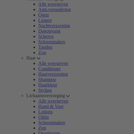
Alle weergeven
Anti-veroudering
Ogen
Lippen
Nachtverzorging
Dagopvang
Scheren
Schoonmaken
Tanden
Zon
Haar
Alle weergeven
Conditioner
Haarverzorging
Shampoo
Haarkleur
Styling
Lichaamsverzorging
Alle weergeven
Hand & Voet
Lotions
Oliën
Schoonmaken
Zon
Deodorants