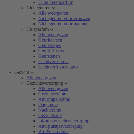
Luxe herenparfum
Nichegeuren
Alle weergeven
Nichegeuren voor vrouwen
Nichegeuren voor mannen
Huisparfum
Alle weergeven
Geurkaarsen
Geurstokjes
Geurdiffusers
Geurstenen
Luchtverfrissers
Luchtverfrissers auto
Gezicht
Alle weergeven
Gezichtsverzorging
Alle weergeven
Gezichtscrème
Antirimpelcrème
Dagcrème
Nachtcrème
Gezichtsolie
24-uurs gezichtsverzorging
Anti-puistjesverzorging
Bb- & cc-crème