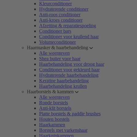
Kleurconditioner
Hydraterende conditioner
Anti-roos conditioner
Anti-kroes conditioner
Afzetting & reparatiespoeling
Conditioner bars
Conditioner voor krullend haar
Volumeconditioner
Haarmasker & haarbehandeling
Alle weergeven
Shea butter voor haar
Haarbehandeling voor droog haar
Conditioner voor gekleurd haar
Hydraterende haarbehandeling
Keratine haarbehandeling
Haarbehandeling krullen
Haarborstels & kammen
Alle weergeven
Ronde borstels
Anti-klit borstels
Platte borstels & paddle brushes
Houten borstels
Haarkammen
Borstels met varkenshaar
Haarknipkammen