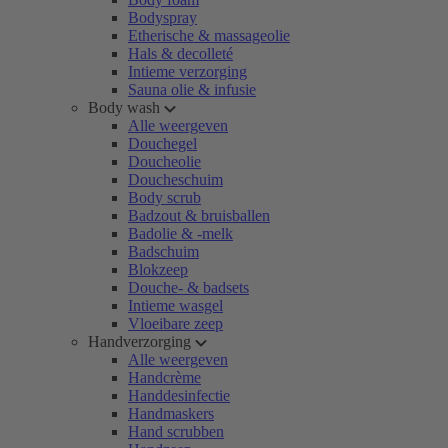
Bodyspray
Etherische & massageolie
Hals & decolleté
Intieme verzorging
Sauna olie & infusie
Body wash
Alle weergeven
Douchegel
Doucheolie
Doucheschuim
Body scrub
Badzout & bruisballen
Badolie & -melk
Badschuim
Blokzeep
Douche- & badsets
Intieme wasgel
Vloeibare zeep
Handverzorging
Alle weergeven
Handcrème
Handdesinfectie
Handmaskers
Hand scrubben