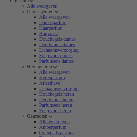
Parfum
Alle weergeven
Damesgeuren
Alle weergeven
Damesparfum
Haarparfum
Bodymist
Douchegels dames
Deodorants dames
Lichaamsverzorging
Zeep voor dames
Parfumsets dames
Herengeuren
Alle weergeven
Herenparfum
Aftershave
Lichaamsverzorging
Douchegels heren
Deodorants heren
Parfumsets heren
Zeep voor heren
Geurnoten
Alle weergeven
Amberparfum
Oriëntaals parfum