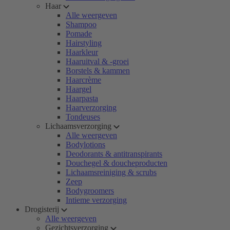
Haar
Alle weergeven
Shampoo
Pomade
Hairstyling
Haarkleur
Haaruitval & -groei
Borstels & kammen
Haarcrème
Haargel
Haarpasta
Haarverzorging
Tondeuses
Lichaamsverzorging
Alle weergeven
Bodylotions
Deodorants & antitranspirants
Douchegel & doucheproducten
Lichaamsreiniging & scrubs
Zeep
Bodygroomers
Intieme verzorging
Drogisterij
Alle weergeven
Gezichtsverzorging