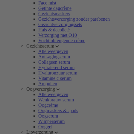
Face mist
Getinte dagcrème
Gezichtsmaskers
Gezichtsverzorging zonder parabenen
Gezichtverzorgingssets
Hals & decolleté
Verzorging met Q10
Vochtinbrengende crème
Gezichtsserum
Alle weergeven
Anti-agingserum
Collageen serum
Hydraterend serum
Hyaluronzuur serum
Vitamine c-serum
Ampullen
Oogverzorging
Alle weergeven
Wenkbrauw serum
Oogcrème
Oogmaskers & -pads
Oogserum
Wimperserum
Ooggel
Lipverzorging