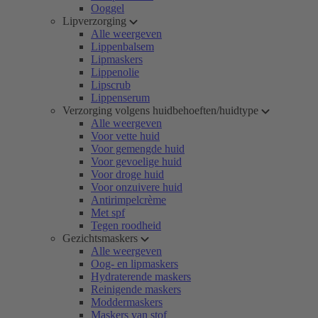
Ooggel
Lipverzorging
Alle weergeven
Lippenbalsem
Lipmaskers
Lippenolie
Lipscrub
Lippenserum
Verzorging volgens huidbehoeften/huidtype
Alle weergeven
Voor vette huid
Voor gemengde huid
Voor gevoelige huid
Voor droge huid
Voor onzuivere huid
Antirimpelcrème
Met spf
Tegen roodheid
Gezichtsmaskers
Alle weergeven
Oog- en lipmaskers
Hydraterende maskers
Reinigende maskers
Moddermaskers
Maskers van stof