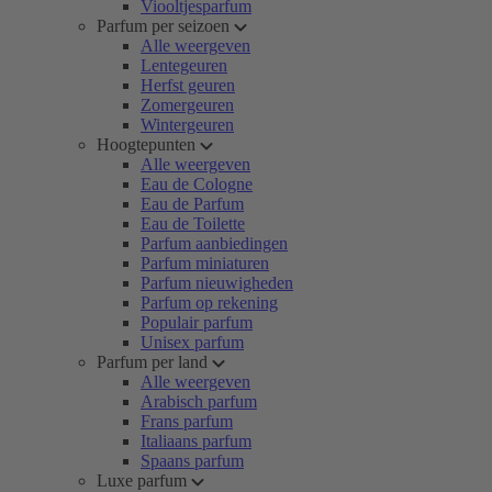
Viooltjesparfum
Parfum per seizoen
Alle weergeven
Lentegeuren
Herfst geuren
Zomergeuren
Wintergeuren
Hoogtepunten
Alle weergeven
Eau de Cologne
Eau de Parfum
Eau de Toilette
Parfum aanbiedingen
Parfum miniaturen
Parfum nieuwigheden
Parfum op rekening
Populair parfum
Unisex parfum
Parfum per land
Alle weergeven
Arabisch parfum
Frans parfum
Italiaans parfum
Spaans parfum
Luxe parfum