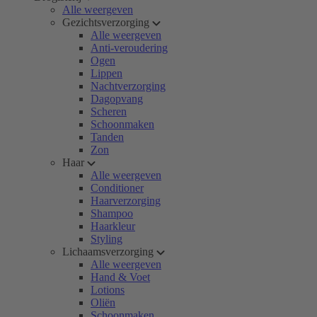
Alle weergeven
Gezichtsverzorging
Alle weergeven
Anti-veroudering
Ogen
Lippen
Nachtverzorging
Dagopvang
Scheren
Schoonmaken
Tanden
Zon
Haar
Alle weergeven
Conditioner
Haarverzorging
Shampoo
Haarkleur
Styling
Lichaamsverzorging
Alle weergeven
Hand & Voet
Lotions
Oliën
Schoonmaken