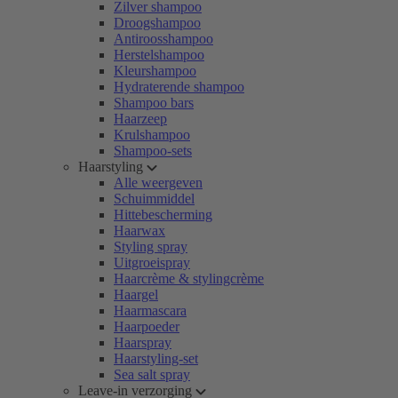
Zilver shampoo
Droogshampoo
Antiroosshampoo
Herstelshampoo
Kleurshampoo
Hydraterende shampoo
Shampoo bars
Haarzeep
Krulshampoo
Shampoo-sets
Haarstyling
Alle weergeven
Schuimmiddel
Hittebescherming
Haarwax
Styling spray
Uitgroeispray
Haarcrème & stylingcrème
Haargel
Haarmascara
Haarpoeder
Haarspray
Haarstyling-set
Sea salt spray
Leave-in verzorging