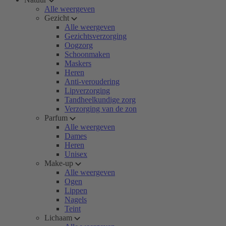
Alle weergeven
Gezicht
Alle weergeven
Gezichtsverzorging
Oogzorg
Schoonmaken
Maskers
Heren
Anti-veroudering
Lipverzorging
Tandheelkundige zorg
Verzorging van de zon
Parfum
Alle weergeven
Dames
Heren
Unisex
Make-up
Alle weergeven
Ogen
Lippen
Nagels
Teint
Lichaam