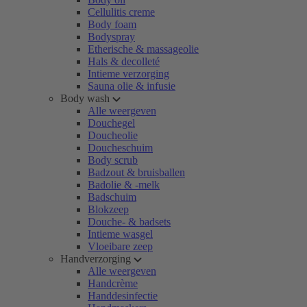
Cellulitis creme
Body foam
Bodyspray
Etherische & massageolie
Hals & decolleté
Intieme verzorging
Sauna olie & infusie
Body wash
Alle weergeven
Douchegel
Doucheolie
Doucheschuim
Body scrub
Badzout & bruisballen
Badolie & -melk
Badschuim
Blokzeep
Douche- & badsets
Intieme wasgel
Vloeibare zeep
Handverzorging
Alle weergeven
Handcrème
Handdesinfectie