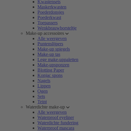
Kwastensets
Maskerkwasten
Poederdonsjes
Poederkwast
Toepassers
Wenkbrauwborsteltje
Make-up accessoires
Alle weergeven
Puntenslijpers
Make-up spiegels
Make-up tas
Lege make-uppaletten
Make-upsponzen
Blotting Paper
Konjac spons
Nagels
Lippen
Ogen
Sets
Teint
Waterdichte make-up
Alle weergeven
Waterproof eyeliner
Waterdichte fundering
Waterproof mascara