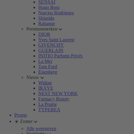
SENSAI
Hugo Boss
Narciso Rodriguez
Shiseido
Rabanne
Premiummerken
DIOR
Yves Saint Laurent
GIVENCHY
GUERLAIN
INITIO Parfums Privés
La Mer
Tom Ford
Eisenberg
Nieuw
Widian
IRÄYE
NEST NEW YORK
Farmacy Beauty
La Prairie
TYPEBEA
Promo
☀️ Zomer
Alle weergeven
Highlights