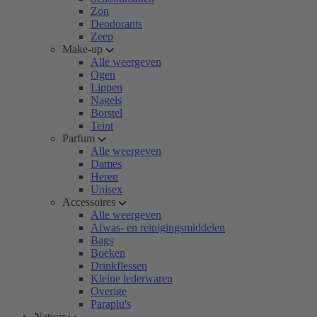
Zon
Deodorants
Zeep
Make-up
Alle weergeven
Ogen
Lippen
Nagels
Borstel
Teint
Parfum
Alle weergeven
Dames
Heren
Unisex
Accessoires
Alle weergeven
Afwas- en reinigingsmiddelen
Bags
Boeken
Drinkflessen
Kleine lederwaren
Overige
Paraplu's
Natuur