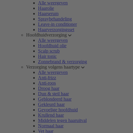
Alle weergeven
Haarolie
Haarserum
Spraybehandeling
Leave-in conditioner
Haarverzorgingsset
Hoofdhuidverzorging
Alle weergeven
Hoofdhuid olie
Scalp scrub
Hair tonic
Zonnebrand & verzorging
Verzorging volgens haartype
Alle weergeven
Anti-frizz
Anti-roos
Droog haar
Dun & steil haar
Geblondeerd haar
Gekleurd haar
Gevoelige hoofdhuid
Krullend haar
Middelen tegen haaruitval
Normaal haar
Vet haar