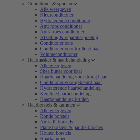
Conditioner & spoelen
Alle weergeven
Kleurconditioner
Hydraterende conditioner
Anti-roos conditioner
Anti-kroes conditioner
Afzetting & reparatiespoeling
Conditioner bars
Conditioner voor krullend haar
Volumeconditioner
Haarmasker & haarbehandeling
Alle weergeven
Shea butter voor haar
Haarbehandeling voor droog haar
Conditioner voor gekleurd haar
Hydraterende haarbehandeling
Keratine haarbehandeling
Haarbehandeling krullen
Haarborstels & kammen
Alle weergeven
Ronde borstels
Anti-klit borstels
Platte borstels & paddle brushes
Houten borstels
Haarkammen