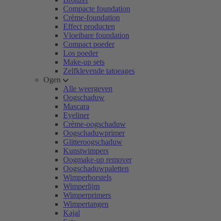
Compacte foundation
Crème-foundation
Effect producten
Vloeibare foundation
Compact poeder
Los poeder
Make-up sets
Zelfklevende tatoeages
Ogen
Alle weergeven
Oogschaduw
Mascara
Eyeliner
Crème-oogschaduw
Oogschaduwprimer
Glitteroogschaduw
Kunstwimpers
Oogmake-up remover
Oogschaduwpaletten
Wimperborstels
Wimperlijm
Wimperprimers
Wimpertangen
Kajal