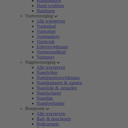
Handmaskers
Hand scrubben
Handzeep
Voetverzorging
Alle weergeven
Voetenbad
Voetcrème
Voetmaskers
Voetscrub
Eeltverwijderaars
Voetgezondheid
Voetspray
Nagelverzorging
Alle weergeven
Nagelvijlen
Nagelriemverwijderaars
Nagelknippers & -tangen
Nagelolie & -penselen
Nagelscharen
Nagellak
Nagelverharder
Beautysets
Alle weergeven
Bad- & douchesets
Pedicuresets