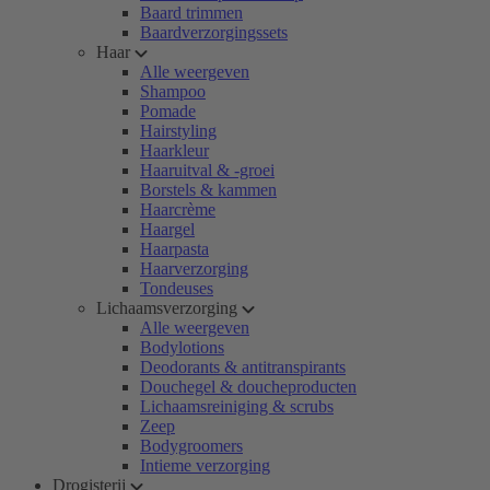
Baard trimmen
Baardverzorgingssets
Haar
Alle weergeven
Shampoo
Pomade
Hairstyling
Haarkleur
Haaruitval & -groei
Borstels & kammen
Haarcrème
Haargel
Haarpasta
Haarverzorging
Tondeuses
Lichaamsverzorging
Alle weergeven
Bodylotions
Deodorants & antitranspirants
Douchegel & doucheproducten
Lichaamsreiniging & scrubs
Zeep
Bodygroomers
Intieme verzorging
Drogisterij