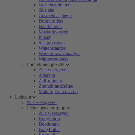
Gezichtsreinigers
Gua sha
Cosmeticaspiegel
Dermarollers
Haarbanden
Maskerkwasten
Pincet
Slaapmaskers
Wattenstaafjes
Wenkbrauwschaartjes
Wimperborstels
Zonnebrand gezicht
Alle weergeven
Aftersun
Zelfbruiners
Zonnebrandcrème
Make-up van de zon
Lichaam
Alle weergeven
Lichaamsverzorging
Alle weergeven
Bodylotion
Deodorant
Bodybutter
Body oil