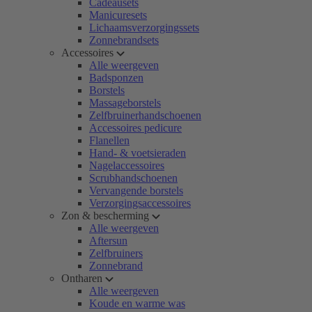
Cadeausets
Manicuresets
Lichaamsverzorgingssets
Zonnebrandsets
Accessoires
Alle weergeven
Badsponzen
Borstels
Massageborstels
Zelfbruinerhandschoenen
Accessoires pedicure
Flanellen
Hand- & voetsieraden
Nagelaccessoires
Scrubhandschoenen
Vervangende borstels
Verzorgingsaccessoires
Zon & bescherming
Alle weergeven
Aftersun
Zelfbruiners
Zonnebrand
Ontharen
Alle weergeven
Koude en warme was