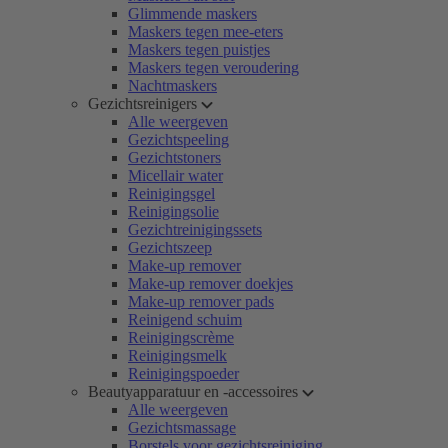
Glimmende maskers
Maskers tegen mee-eters
Maskers tegen puistjes
Maskers tegen veroudering
Nachtmaskers
Gezichtsreinigers
Alle weergeven
Gezichtspeeling
Gezichtstoners
Micellair water
Reinigingsgel
Reinigingsolie
Gezichtreinigingssets
Gezichtszeep
Make-up remover
Make-up remover doekjes
Make-up remover pads
Reinigend schuim
Reinigingscrème
Reinigingsmelk
Reinigingspoeder
Beautyapparatuur en -accessoires
Alle weergeven
Gezichtsmassage
Borstels voor gezichtsreiniging