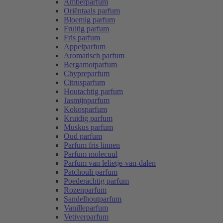
Amberparfum
Oriëntaals parfum
Bloemig parfum
Fruitig parfum
Fris parfum
Appelparfum
Aromatisch parfum
Bergamotparfum
Chypreparfum
Citrusparfum
Houtachtig parfum
Jasmijnparfum
Kokosparfum
Kruidig parfum
Muskus parfum
Oud parfum
Parfum fris linnen
Parfum molecuul
Parfum van lelietje-van-dalen
Patchouli parfum
Poederachtig parfum
Rozenparfum
Sandelhoutparfum
Vanilleparfum
Vetiverparfum