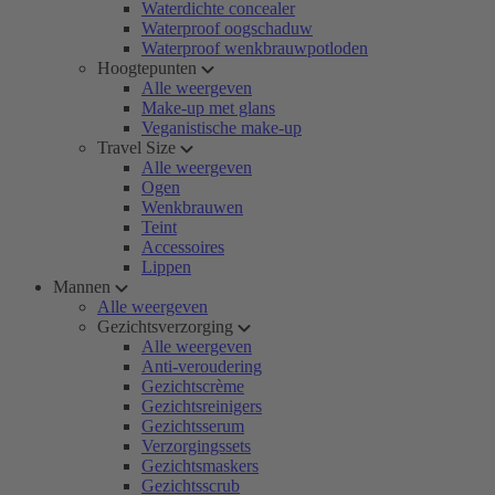
Waterdichte concealer
Waterproof oogschaduw
Waterproof wenkbrauwpotloden
Hoogtepunten
Alle weergeven
Make-up met glans
Veganistische make-up
Travel Size
Alle weergeven
Ogen
Wenkbrauwen
Teint
Accessoires
Lippen
Mannen
Alle weergeven
Gezichtsverzorging
Alle weergeven
Anti-veroudering
Gezichtscrème
Gezichtsreinigers
Gezichtsserum
Verzorgingssets
Gezichtsmaskers
Gezichtsscrub