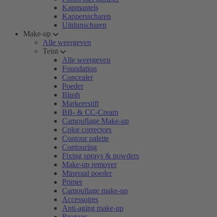
Kapmantels
Kappersscharen
Uitdunscharen
Make-up
Alle weergeven
Teint
Alle weergeven
Foundation
Concealer
Poeder
Blush
Markeerstift
BB- & CC-Cream
Camouflage Make-up
Color correctors
Contour palette
Contouring
Fixing sprays & powders
Make-up remover
Mineraal poeder
Primer
Camouflage make-up
Accessoires
Anti-aging make-up
Bronzer