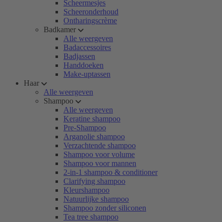
Scheermesjes
Scheeronderhoud
Ontharingscrème
Badkamer
Alle weergeven
Badaccessoires
Badjassen
Handdoeken
Make-uptassen
Haar
Alle weergeven
Shampoo
Alle weergeven
Keratine shampoo
Pre-Shampoo
Arganolie shampoo
Verzachtende shampoo
Shampoo voor volume
Shampoo voor mannen
2-in-1 shampoo & conditioner
Clarifying shampoo
Kleurshampoo
Natuurlijke shampoo
Shampoo zonder siliconen
Tea tree shampoo