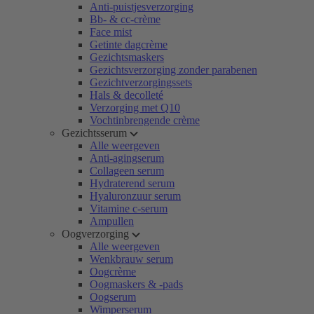
Anti-puistjesverzorging
Bb- & cc-crème
Face mist
Getinte dagcrème
Gezichtsmaskers
Gezichtsverzorging zonder parabenen
Gezichtverzorgingssets
Hals & decolleté
Verzorging met Q10
Vochtinbrengende crème
Gezichtsserum
Alle weergeven
Anti-agingserum
Collageen serum
Hydraterend serum
Hyaluronzuur serum
Vitamine c-serum
Ampullen
Oogverzorging
Alle weergeven
Wenkbrauw serum
Oogcrème
Oogmaskers & -pads
Oogserum
Wimperserum