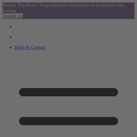
Beauty Top Picks: Shop populaire favorieten en bestsellers met
korting
Ontdek nu
Hulp & Contact