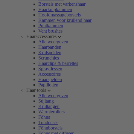
Borstels met varkenshaar
Haarknipkammen
Hoofdmassageborstels
Kammen voor krullend haar
Puntkammen
Vent brushes
Haaraccessoires
Alle weergeven
Haarbanden
Krulspelden
Scrunchies
Haarclips & barrettes
Sprayflessen
Accessoires
Haarspelden
Papillotten
Haar-tools
Alle weergeven
Stijltang
Krultangen
Warmterollers
Föhns
Tondeuses
Föhnborstels
Föhns met diffuser