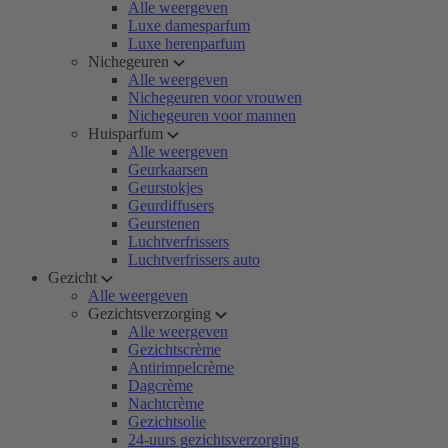
Alle weergeven
Luxe damesparfum
Luxe herenparfum
Nichegeuren
Alle weergeven
Nichegeuren voor vrouwen
Nichegeuren voor mannen
Huisparfum
Alle weergeven
Geurkaarsen
Geurstokjes
Geurdiffusers
Geurstenen
Luchtverfrissers
Luchtverfrissers auto
Gezicht
Alle weergeven
Gezichtsverzorging
Alle weergeven
Gezichtscrème
Antirimpelcrème
Dagcrème
Nachtcrème
Gezichtsolie
24-uurs gezichtsverzorging