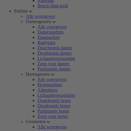
Nagellak
Beach Hair-look
Parfum
Alle weergeven
Damesgeuren
Alle weergeven
Damesparfum
Haarparfum
Bodymist
Douchegels dames
Deodorants dames
Lichaamsverzorging
Zeep voor dames
Parfumsets dames
Herengeuren
Alle weergeven
Herenparfum
Aftershave
Lichaamsverzorging
Douchegels heren
Deodorants heren
Parfumsets heren
Zeep voor heren
Geurnoten
Alle weergeven