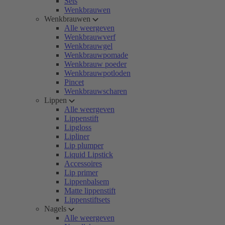
Sets
Wenkbrauwen
Wenkbrauwen
Alle weergeven
Wenkbrauwverf
Wenkbrauwgel
Wenkbrauwpomade
Wenkbrauw poeder
Wenkbrauwpotloden
Pincet
Wenkbrauwscharen
Lippen
Alle weergeven
Lippenstift
Lipgloss
Lipliner
Lip plumper
Liquid Lipstick
Accessoires
Lip primer
Lippenbalsem
Matte lippenstift
Lippenstiftsets
Nagels
Alle weergeven