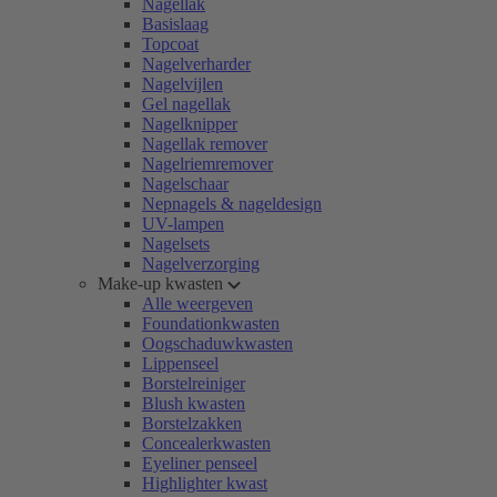
Nagellak
Basislaag
Topcoat
Nagelverharder
Nagelvijlen
Gel nagellak
Nagelknipper
Nagellak remover
Nagelriemremover
Nagelschaar
Nepnagels & nageldesign
UV-lampen
Nagelsets
Nagelverzorging
Make-up kwasten
Alle weergeven
Foundationkwasten
Oogschaduwkwasten
Lippenseel
Borstelreiniger
Blush kwasten
Borstelzakken
Concealerkwasten
Eyeliner penseel
Highlighter kwast