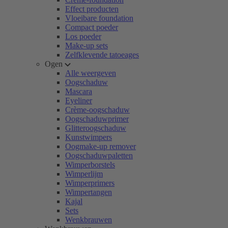
Effect producten
Vloeibare foundation
Compact poeder
Los poeder
Make-up sets
Zelfklevende tatoeages
Ogen
Alle weergeven
Oogschaduw
Mascara
Eyeliner
Crème-oogschaduw
Oogschaduwprimer
Glitteroogschaduw
Kunstwimpers
Oogmake-up remover
Oogschaduwpaletten
Wimperborstels
Wimperlijm
Wimperprimers
Wimpertangen
Kajal
Sets
Wenkbrauwen