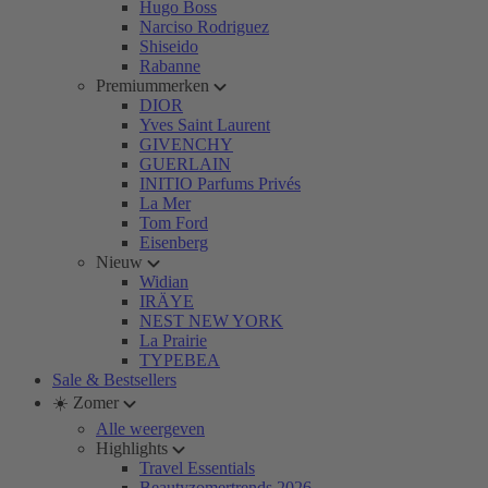
Hugo Boss
Narciso Rodriguez
Shiseido
Rabanne
Premiummerken
DIOR
Yves Saint Laurent
GIVENCHY
GUERLAIN
INITIO Parfums Privés
La Mer
Tom Ford
Eisenberg
Nieuw
Widian
IRÄYE
NEST NEW YORK
La Prairie
TYPEBEA
Sale & Bestsellers
☀️ Zomer
Alle weergeven
Highlights
Travel Essentials
Beautyzomertrends 2026