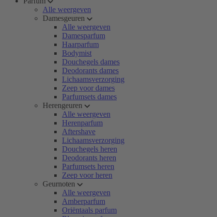
Parfum
Alle weergeven
Damesgeuren
Alle weergeven
Damesparfum
Haarparfum
Bodymist
Douchegels dames
Deodorants dames
Lichaamsverzorging
Zeep voor dames
Parfumsets dames
Herengeuren
Alle weergeven
Herenparfum
Aftershave
Lichaamsverzorging
Douchegels heren
Deodorants heren
Parfumsets heren
Zeep voor heren
Geurnoten
Alle weergeven
Amberparfum
Oriëntaals parfum