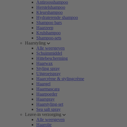
Antiroosshampoo
Herstelshampoo
Kleurshampoo
Hydraterende shampoo
Shampoo bars
Haarzeep
Krulshampoo
Shampoo-sets
Haarstyling
Alle weergeven
Schuimmiddel
Hittebescherming
Haarwax
Styling spray
Uitgroeispray
Haarcrème & stylingcrème
Haargel
Haarmascara
Haarpoeder
Haarspray
Haarstyling-set
Sea salt spray
Leave-in verzorging
Alle weergeven
Haarolie