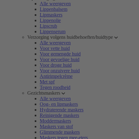
Alle weergeven
Lippenbalsem
Lipmaskers
Lippenolie
Lipscrub
Lippenserum
Verzorging volgens huidbehoeften/huidtype
Alle weergeven
Voor vette huid
Voor gemengde huid
Voor gevoelige huid
Voor droge huid
Voor onzuivere huid
Antirimpelcrème
Met spf
Tegen roodheid
Gezichtsmaskers
Alle weergeven
Oog- en lipmaskers
Hydraterende maskers
Reinigende maskers
Moddermaskers
Maskers van stof
Glimmende maskers
Maskers tegen mee-eters