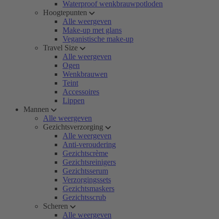
Waterproof wenkbrauwpotloden
Hoogtepunten
Alle weergeven
Make-up met glans
Veganistische make-up
Travel Size
Alle weergeven
Ogen
Wenkbrauwen
Teint
Accessoires
Lippen
Mannen
Alle weergeven
Gezichtsverzorging
Alle weergeven
Anti-veroudering
Gezichtscrème
Gezichtsreinigers
Gezichtsserum
Verzorgingssets
Gezichtsmaskers
Gezichtsscrub
Scheren
Alle weergeven