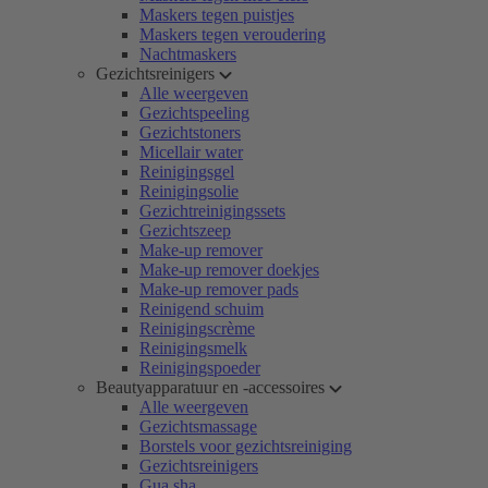
Maskers tegen puistjes
Maskers tegen veroudering
Nachtmaskers
Gezichtsreinigers
Alle weergeven
Gezichtspeeling
Gezichtstoners
Micellair water
Reinigingsgel
Reinigingsolie
Gezichtreinigingssets
Gezichtszeep
Make-up remover
Make-up remover doekjes
Make-up remover pads
Reinigend schuim
Reinigingscrème
Reinigingsmelk
Reinigingspoeder
Beautyapparatuur en -accessoires
Alle weergeven
Gezichtsmassage
Borstels voor gezichtsreiniging
Gezichtsreinigers
Gua sha