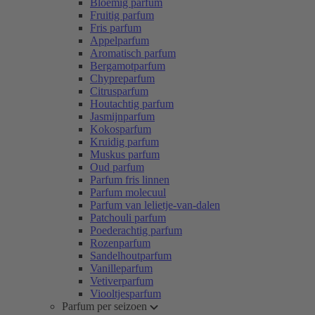
Bloemig parfum
Fruitig parfum
Fris parfum
Appelparfum
Aromatisch parfum
Bergamotparfum
Chypreparfum
Citrusparfum
Houtachtig parfum
Jasmijnparfum
Kokosparfum
Kruidig parfum
Muskus parfum
Oud parfum
Parfum fris linnen
Parfum molecuul
Parfum van lelietje-van-dalen
Patchouli parfum
Poederachtig parfum
Rozenparfum
Sandelhoutparfum
Vanilleparfum
Vetiverparfum
Viooltjesparfum
Parfum per seizoen