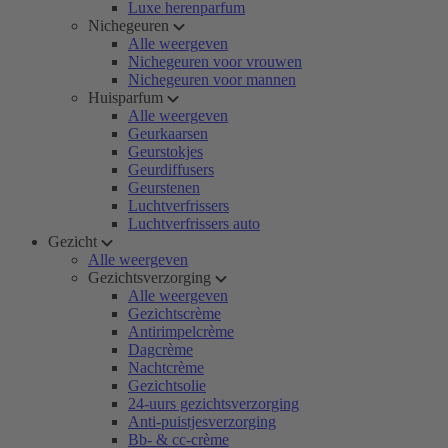
Luxe herenparfum
Nichegeuren
Alle weergeven
Nichegeuren voor vrouwen
Nichegeuren voor mannen
Huisparfum
Alle weergeven
Geurkaarsen
Geurstokjes
Geurdiffusers
Geurstenen
Luchtverfrissers
Luchtverfrissers auto
Gezicht
Alle weergeven
Gezichtsverzorging
Alle weergeven
Gezichtscrème
Antirimpelcrème
Dagcrème
Nachtcrème
Gezichtsolie
24-uurs gezichtsverzorging
Anti-puistjesverzorging
Bb- & cc-crème