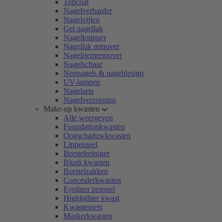
Topcoat
Nagelverharder
Nagelvijlen
Gel nagellak
Nagelknipper
Nagellak remover
Nagelriemremover
Nagelschaar
Nepnagels & nageldesign
UV-lampen
Nagelsets
Nagelverzorging
Make-up kwasten
Alle weergeven
Foundationkwasten
Oogschaduwkwasten
Lippenseel
Borstelreiniger
Blush kwasten
Borstelzakken
Concealerkwasten
Eyeliner penseel
Highlighter kwast
Kwastensets
Maskerkwasten