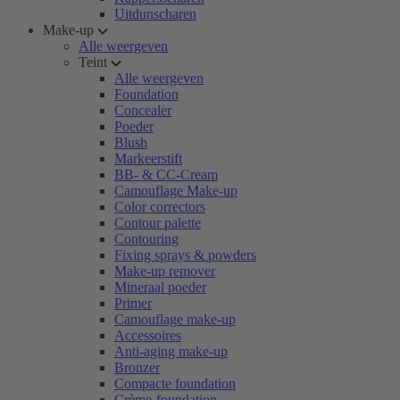
Uitdunscharen
Make-up
Alle weergeven
Teint
Alle weergeven
Foundation
Concealer
Poeder
Blush
Markeerstift
BB- & CC-Cream
Camouflage Make-up
Color correctors
Contour palette
Contouring
Fixing sprays & powders
Make-up remover
Mineraal poeder
Primer
Camouflage make-up
Accessoires
Anti-aging make-up
Bronzer
Compacte foundation
Crème-foundation