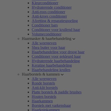
Kleurconditioner
Hydraterende conditioner
Anti-roos conditioner
Anti-kroes conditioner
Afzetting & reparatiespoeling
Conditioner bars
Conditioner voor krullend haar
Volumeconditioner
Haarmasker & haarbehandeling
Alle weergeven
Shea butter voor haar
Haarbehandeling voor droog haar
Conditioner voor gekleurd haar
Hydraterende haarbehandeling
Keratine haarbehandeling
Haarbehandeling krullen
Haarborstels & kammen
Alle weergeven
Ronde borstels
Anti-klit borstels
Platte borstels & paddle brushes
Houten borstels
Haarkammen
Borstels met varkenshaar
Haarknipkammen