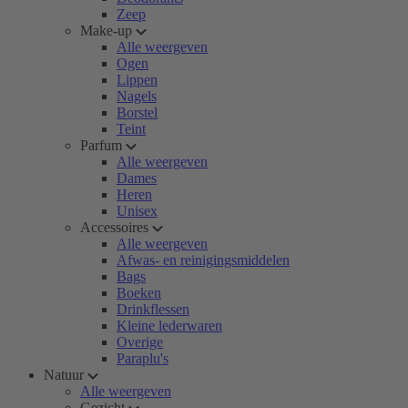
Zeep
Make-up
Alle weergeven
Ogen
Lippen
Nagels
Borstel
Teint
Parfum
Alle weergeven
Dames
Heren
Unisex
Accessoires
Alle weergeven
Afwas- en reinigingsmiddelen
Bags
Boeken
Drinkflessen
Kleine lederwaren
Overige
Paraplu's
Natuur
Alle weergeven
Gezicht