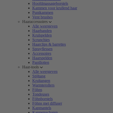
Hoofdmassageborstels
Kammen voor krullend haar
Puntkammen
Vent brushes
Haaraccessoires
Alle weergeven
Haarbanden
Krulspelden
Scrunchies
Haarclips & barrettes
Sprayflessen
Accessoires
Haarspelden
Papillotten
Haar-tools
Alle weergeven
Stijltang
Krultangen
Warmterollers
Föhns
Tondeuses
Föhnborstels
Föhns met diffuser
Kapmantels
Kappersscharen