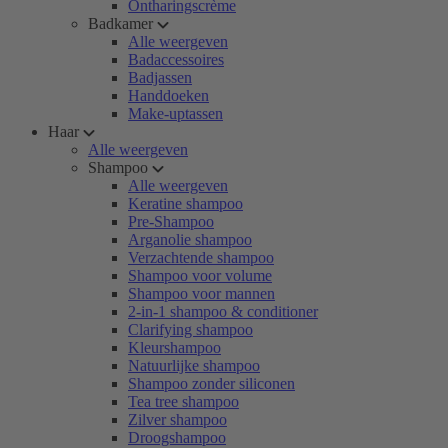
Ontharingscrème
Badkamer
Alle weergeven
Badaccessoires
Badjassen
Handdoeken
Make-uptassen
Haar
Alle weergeven
Shampoo
Alle weergeven
Keratine shampoo
Pre-Shampoo
Arganolie shampoo
Verzachtende shampoo
Shampoo voor volume
Shampoo voor mannen
2-in-1 shampoo & conditioner
Clarifying shampoo
Kleurshampoo
Natuurlijke shampoo
Shampoo zonder siliconen
Tea tree shampoo
Zilver shampoo
Droogshampoo