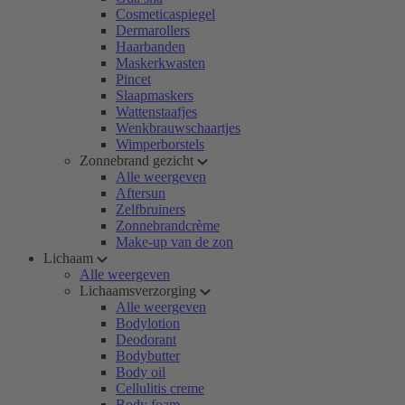
Cosmeticaspiegel
Dermarollers
Haarbanden
Maskerkwasten
Pincet
Slaapmaskers
Wattenstaafjes
Wenkbrauwschaartjes
Wimperborstels
Zonnebrand gezicht
Alle weergeven
Aftersun
Zelfbruiners
Zonnebrandcrème
Make-up van de zon
Lichaam
Alle weergeven
Lichaamsverzorging
Alle weergeven
Bodylotion
Deodorant
Bodybutter
Body oil
Cellulitis creme
Body foam