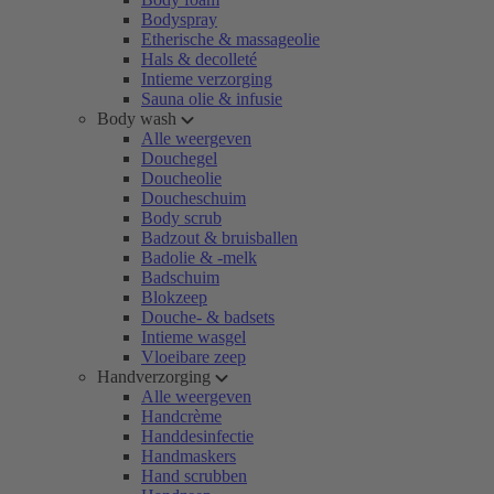
Bodyspray
Etherische & massageolie
Hals & decolleté
Intieme verzorging
Sauna olie & infusie
Body wash
Alle weergeven
Douchegel
Doucheolie
Doucheschuim
Body scrub
Badzout & bruisballen
Badolie & -melk
Badschuim
Blokzeep
Douche- & badsets
Intieme wasgel
Vloeibare zeep
Handverzorging
Alle weergeven
Handcrème
Handdesinfectie
Handmaskers
Hand scrubben