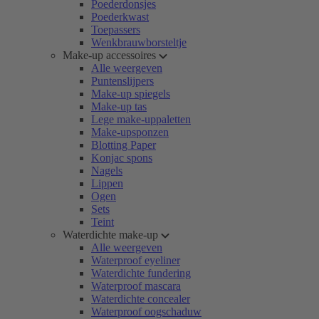
Poederdonsjes
Poederkwast
Toepassers
Wenkbrauwborsteltje
Make-up accessoires
Alle weergeven
Puntenslijpers
Make-up spiegels
Make-up tas
Lege make-uppaletten
Make-upsponzen
Blotting Paper
Konjac spons
Nagels
Lippen
Ogen
Sets
Teint
Waterdichte make-up
Alle weergeven
Waterproof eyeliner
Waterdichte fundering
Waterproof mascara
Waterdichte concealer
Waterproof oogschaduw