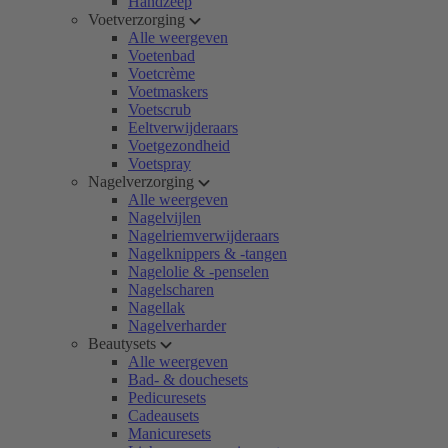
Handzeep
Voetverzorging
Alle weergeven
Voetenbad
Voetcrème
Voetmaskers
Voetscrub
Eeltverwijderaars
Voetgezondheid
Voetspray
Nagelverzorging
Alle weergeven
Nagelvijlen
Nagelriemverwijderaars
Nagelknippers & -tangen
Nagelolie & -penselen
Nagelscharen
Nagellak
Nagelverharder
Beautysets
Alle weergeven
Bad- & douchesets
Pedicuresets
Cadeausets
Manicuresets