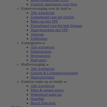
Zomerse must-haves voor hem
Zomerverzorging voor de huid
Alle weergeven
Zonnebrand voor het gezicht
Make-up met SPF
Zonnebrand voor het hele lichaam
Haarverzorging met SPF
Aftersun
Zelfbruiner
Zomergeuren
Alle weergeven
Damesgeuren
Herengeuren
Bodyspray
Huidverzorging
Alle weergeven
Gezicht & Lichaamsverzorging
Haarverzorging
Zomerse make-up en trends
Alle weergeven
Mists & setting sprays
Waterproof make-up
Nagellak
Beach Hair-look