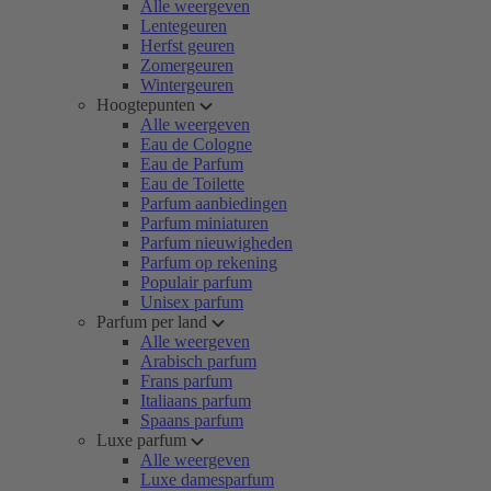
Alle weergeven
Lentegeuren
Herfst geuren
Zomergeuren
Wintergeuren
Hoogtepunten
Alle weergeven
Eau de Cologne
Eau de Parfum
Eau de Toilette
Parfum aanbiedingen
Parfum miniaturen
Parfum nieuwigheden
Parfum op rekening
Populair parfum
Unisex parfum
Parfum per land
Alle weergeven
Arabisch parfum
Frans parfum
Italiaans parfum
Spaans parfum
Luxe parfum
Alle weergeven
Luxe damesparfum