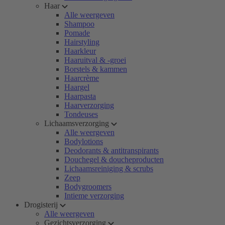
Haar
Alle weergeven
Shampoo
Pomade
Hairstyling
Haarkleur
Haaruitval & -groei
Borstels & kammen
Haarcrème
Haargel
Haarpasta
Haarverzorging
Tondeuses
Lichaamsverzorging
Alle weergeven
Bodylotions
Deodorants & antitranspirants
Douchegel & doucheproducten
Lichaamsreiniging & scrubs
Zeep
Bodygroomers
Intieme verzorging
Drogisterij
Alle weergeven
Gezichtsverzorging