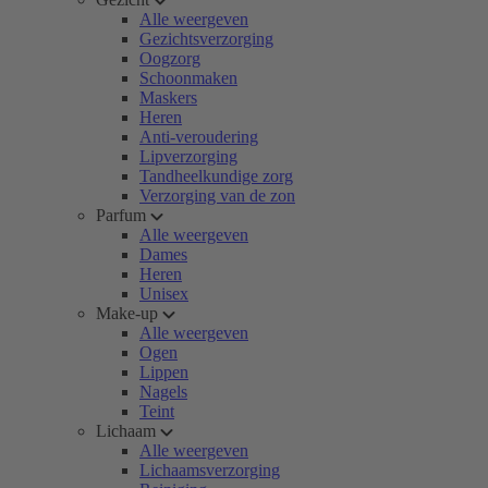
Alle weergeven
Gezichtsverzorging
Oogzorg
Schoonmaken
Maskers
Heren
Anti-veroudering
Lipverzorging
Tandheelkundige zorg
Verzorging van de zon
Parfum
Alle weergeven
Dames
Heren
Unisex
Make-up
Alle weergeven
Ogen
Lippen
Nagels
Teint
Lichaam
Alle weergeven
Lichaamsverzorging