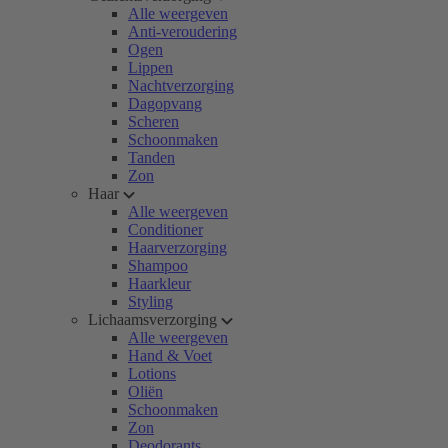
Alle weergeven
Anti-veroudering
Ogen
Lippen
Nachtverzorging
Dagopvang
Scheren
Schoonmaken
Tanden
Zon
Haar
Alle weergeven
Conditioner
Haarverzorging
Shampoo
Haarkleur
Styling
Lichaamsverzorging
Alle weergeven
Hand & Voet
Lotions
Oliën
Schoonmaken
Zon
Deodorants