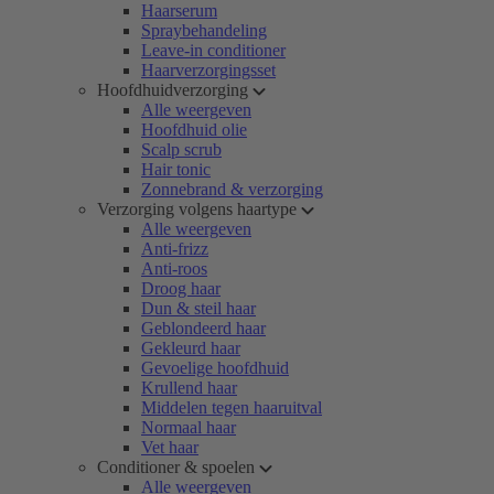
Haarserum
Spraybehandeling
Leave-in conditioner
Haarverzorgingsset
Hoofdhuidverzorging
Alle weergeven
Hoofdhuid olie
Scalp scrub
Hair tonic
Zonnebrand & verzorging
Verzorging volgens haartype
Alle weergeven
Anti-frizz
Anti-roos
Droog haar
Dun & steil haar
Geblondeerd haar
Gekleurd haar
Gevoelige hoofdhuid
Krullend haar
Middelen tegen haaruitval
Normaal haar
Vet haar
Conditioner & spoelen
Alle weergeven