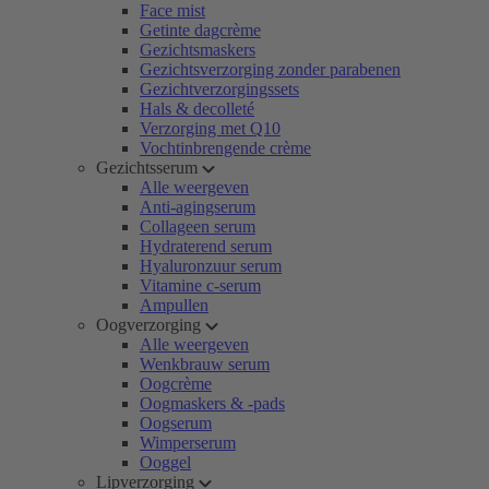
Face mist
Getinte dagcrème
Gezichtsmaskers
Gezichtsverzorging zonder parabenen
Gezichtverzorgingssets
Hals & decolleté
Verzorging met Q10
Vochtinbrengende crème
Gezichtsserum
Alle weergeven
Anti-agingserum
Collageen serum
Hydraterend serum
Hyaluronzuur serum
Vitamine c-serum
Ampullen
Oogverzorging
Alle weergeven
Wenkbrauw serum
Oogcrème
Oogmaskers & -pads
Oogserum
Wimperserum
Ooggel
Lipverzorging