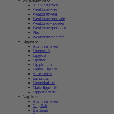
Wenkbrauwen
Alle weergeven
Wenkbrauwverf
Wenkbrauwgel
Wenkbrauwpomade
Wenkbrauw poeder
Wenkbrauwpotloden
Pincet
Wenkbrauwscharen
Lippen
Alle weergeven
Lippenstift
Lipgloss
Lipliner
Lip plumper
Liquid Lipstick
Accessoires
Lip primer
Lippenbalsem
Matte lippenstift
Lippenstiftsets
Nagels
Alle weergeven
Nagellak
Basislaag