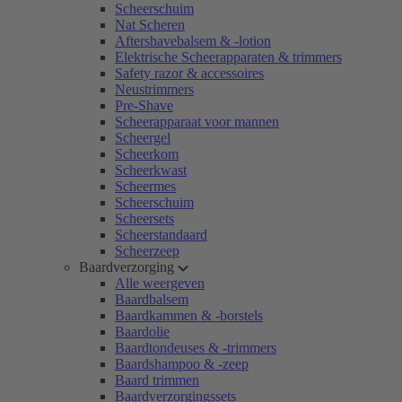
Scheerschuim
Nat Scheren
Aftershavebalsem & -lotion
Elektrische Scheerapparaten & trimmers
Safety razor & accessoires
Neustrimmers
Pre-Shave
Scheerapparaat voor mannen
Scheergel
Scheerkom
Scheerkwast
Scheermes
Scheerschuim
Scheersets
Scheerstandaard
Scheerzeep
Baardverzorging
Alle weergeven
Baardbalsem
Baardkammen & -borstels
Baardolie
Baardtondeuses & -trimmers
Baardshampoo & -zeep
Baard trimmen
Baardverzorgingssets