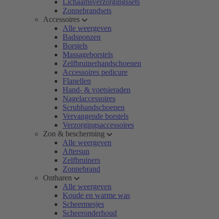
Lichaamsverzorgingssets
Zonnebrandsets
Accessoires
Alle weergeven
Badsponzen
Borstels
Massageborstels
Zelfbruinerhandschoenen
Accessoires pedicure
Flanellen
Hand- & voetsieraden
Nagelaccessoires
Scrubhandschoenen
Vervangende borstels
Verzorgingsaccessoires
Zon & bescherming
Alle weergeven
Aftersun
Zelfbruiners
Zonnebrand
Ontharen
Alle weergeven
Koude en warme was
Scheermesjes
Scheeronderhoud