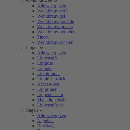
Wenkbrauwen
Alle weergeven
Wenkbrauwverf
Wenkbrauwgel
Wenkbrauwpomade
Wenkbrauw poeder
Wenkbrauwpotloden
Pincet
Wenkbrauwscharen
Lippen
Alle weergeven
Lippenstift
Lipgloss
Lipliner
Lip plumper
Liquid Lipstick
Accessoires
Lip primer
Lippenbalsem
Matte lippenstift
Lippenstiftsets
Nagels
Alle weergeven
Nagellak
Basislaag