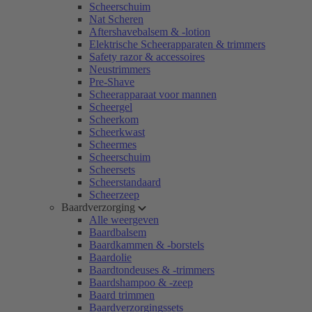
Scheerschuim
Nat Scheren
Aftershavebalsem & -lotion
Elektrische Scheerapparaten & trimmers
Safety razor & accessoires
Neustrimmers
Pre-Shave
Scheerapparaat voor mannen
Scheergel
Scheerkom
Scheerkwast
Scheermes
Scheerschuim
Scheersets
Scheerstandaard
Scheerzeep
Baardverzorging
Alle weergeven
Baardbalsem
Baardkammen & -borstels
Baardolie
Baardtondeuses & -trimmers
Baardshampoo & -zeep
Baard trimmen
Baardverzorgingssets