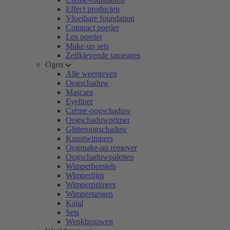
Effect producten
Vloeibare foundation
Compact poeder
Los poeder
Make-up sets
Zelfklevende tatoeages
Ogen
Alle weergeven
Oogschaduw
Mascara
Eyeliner
Crème-oogschaduw
Oogschaduwprimer
Glitteroogschaduw
Kunstwimpers
Oogmake-up remover
Oogschaduwpaletten
Wimperborstels
Wimperlijm
Wimperprimers
Wimpertangen
Kajal
Sets
Wenkbrauwen