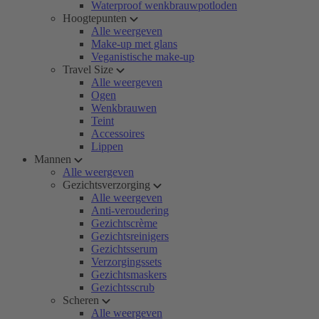
Waterproof wenkbrauwpotloden
Hoogtepunten
Alle weergeven
Make-up met glans
Veganistische make-up
Travel Size
Alle weergeven
Ogen
Wenkbrauwen
Teint
Accessoires
Lippen
Mannen
Alle weergeven
Gezichtsverzorging
Alle weergeven
Anti-veroudering
Gezichtscrème
Gezichtsreinigers
Gezichtsserum
Verzorgingssets
Gezichtsmaskers
Gezichtsscrub
Scheren
Alle weergeven