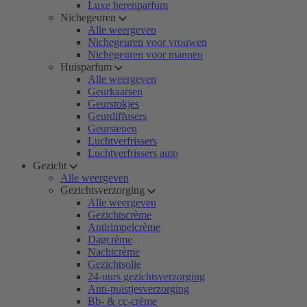
Luxe herenparfum
Nichegeuren
Alle weergeven
Nichegeuren voor vrouwen
Nichegeuren voor mannen
Huisparfum
Alle weergeven
Geurkaarsen
Geurstokjes
Geurdiffusers
Geurstenen
Luchtverfrissers
Luchtverfrissers auto
Gezicht
Alle weergeven
Gezichtsverzorging
Alle weergeven
Gezichtscrème
Antirimpelcrème
Dagcrème
Nachtcrème
Gezichtsolie
24-uurs gezichtsverzorging
Anti-puistjesverzorging
Bb- & cc-crème