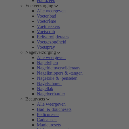
Handzeep
Voetverzorging
Alle weergeven
Voetenbad
Voetcrème
Voetmaskers
Voetscrub
Eeltverwijderaars
Voetgezondheid
Voetspray
Nagelverzorging
Alle weergeven
Nagelvijlen
Nagelriemverwijderaars
Nagelknippers & -tangen
Nagelolie & -penselen
Nagelscharen
Nagellak
Nagelverharder
Beautysets
Alle weergeven
Bad- & douchesets
Pedicuresets
Cadeausets
Manicuresets