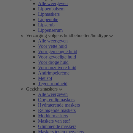
Alle weergeven
Lippenbalsem
Lipmaskers
Lippenolie
Lipscrub
Lippenserum
Verzorging volgens huidbehoeften/huidtype
Alle weergeven
Voor vette huid
Voor gemengde huid
Voor gevoelige huid
Voor droge huid
Voor onzuivere huid
Antirimpelcrème
Met spf
Tegen roodheid
Gezichtsmaskers
Alle weergeven
Oog- en lipmaskers
Hydraterende maskers
Reinigende maskers
Moddermaskers
Maskers van stof
Glimmende maskers
Maskers tegen mee-eters