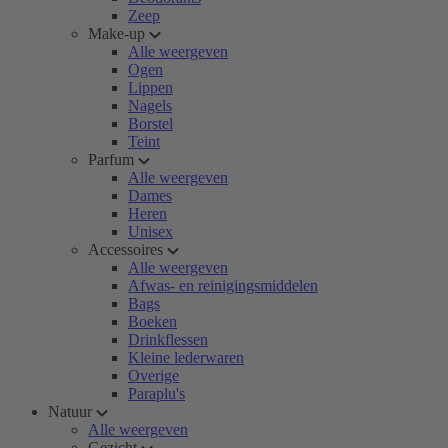
Zeep
Make-up
Alle weergeven
Ogen
Lippen
Nagels
Borstel
Teint
Parfum
Alle weergeven
Dames
Heren
Unisex
Accessoires
Alle weergeven
Afwas- en reinigingsmiddelen
Bags
Boeken
Drinkflessen
Kleine lederwaren
Overige
Paraplu's
Natuur
Alle weergeven
Gezicht