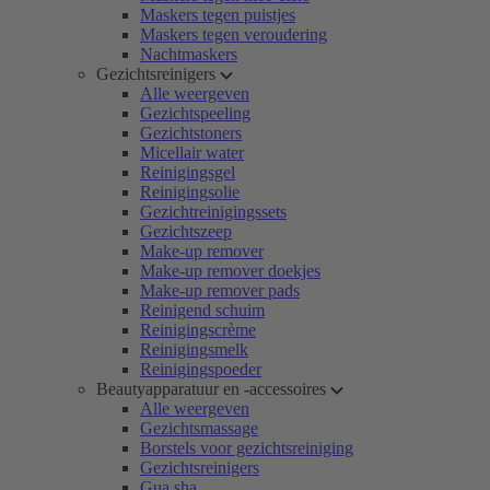
Maskers tegen puistjes
Maskers tegen veroudering
Nachtmaskers
Gezichtsreinigers
Alle weergeven
Gezichtspeeling
Gezichtstoners
Micellair water
Reinigingsgel
Reinigingsolie
Gezichtreinigingssets
Gezichtszeep
Make-up remover
Make-up remover doekjes
Make-up remover pads
Reinigend schuim
Reinigingscrème
Reinigingsmelk
Reinigingspoeder
Beautyapparatuur en -accessoires
Alle weergeven
Gezichtsmassage
Borstels voor gezichtsreiniging
Gezichtsreinigers
Gua sha