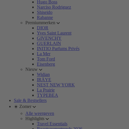
Hugo Boss
Narciso Rodriguez
Shiseido
Rabanne
Premiummerken
DIOR
Yves Saint Laurent
GIVENCHY
GUERLAIN
INITIO Parfums Privés
La Mer
Tom Ford
Eisenberg
Nieuw
Widian
IRÄYE
NEST NEW YORK
La Prairie
TYPEBEA
Sale & Bestsellers
☀️ Zomer
Alle weergeven
Highlights
Travel Essentials
Beautyzomertrends 2026