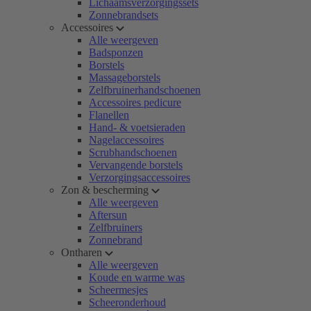
Lichaamsverzorgingssets
Zonnebrandsets
Accessoires
Alle weergeven
Badsponzen
Borstels
Massageborstels
Zelfbruinerhandschoenen
Accessoires pedicure
Flanellen
Hand- & voetsieraden
Nagelaccessoires
Scrubhandschoenen
Vervangende borstels
Verzorgingsaccessoires
Zon & bescherming
Alle weergeven
Aftersun
Zelfbruiners
Zonnebrand
Ontharen
Alle weergeven
Koude en warme was
Scheermesjes
Scheeronderhoud