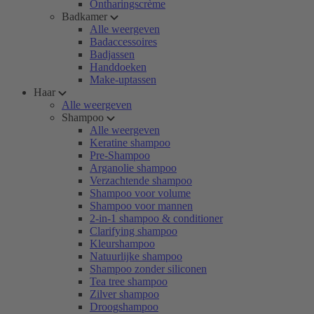
Ontharingscrème
Badkamer
Alle weergeven
Badaccessoires
Badjassen
Handdoeken
Make-uptassen
Haar
Alle weergeven
Shampoo
Alle weergeven
Keratine shampoo
Pre-Shampoo
Arganolie shampoo
Verzachtende shampoo
Shampoo voor volume
Shampoo voor mannen
2-in-1 shampoo & conditioner
Clarifying shampoo
Kleurshampoo
Natuurlijke shampoo
Shampoo zonder siliconen
Tea tree shampoo
Zilver shampoo
Droogshampoo