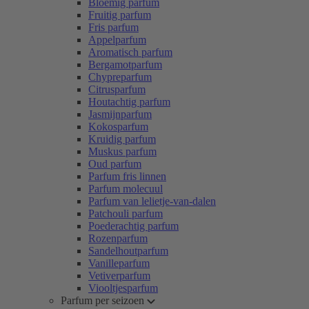
Bloemig parfum
Fruitig parfum
Fris parfum
Appelparfum
Aromatisch parfum
Bergamotparfum
Chypreparfum
Citrusparfum
Houtachtig parfum
Jasmijnparfum
Kokosparfum
Kruidig parfum
Muskus parfum
Oud parfum
Parfum fris linnen
Parfum molecuul
Parfum van lelietje-van-dalen
Patchouli parfum
Poederachtig parfum
Rozenparfum
Sandelhoutparfum
Vanilleparfum
Vetiverparfum
Viooltjesparfum
Parfum per seizoen