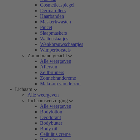
Cosmeticaspiegel
Dermarollers
Haarbanden
Maskerkwasten
Pincet
Slaapmaskers
Wattenstaafjes
Wenkbrauwschaartjes
Wimperborstels
Zonnebrand gezicht
Alle weergeven
Aftersun
Zelfbruiners
Zonnebrandcrème
Make-up van de zon
Lichaam
Alle weergeven
Lichaamsverzorging
Alle weergeven
Bodylotion
Deodorant
Bodybutter
Body oil
Cellulitis creme
Body foam