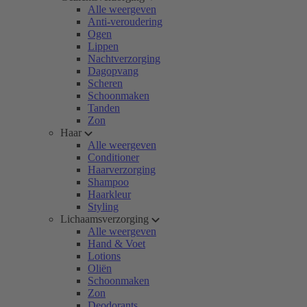
Alle weergeven
Anti-veroudering
Ogen
Lippen
Nachtverzorging
Dagopvang
Scheren
Schoonmaken
Tanden
Zon
Haar
Alle weergeven
Conditioner
Haarverzorging
Shampoo
Haarkleur
Styling
Lichaamsverzorging
Alle weergeven
Hand & Voet
Lotions
Oliën
Schoonmaken
Zon
Deodorants