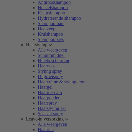
Antiroosshampoo
Herstelshampoo
Kleurshampoo
Hydraterende shampoo
Shampoo bars
Haarzeep
Krulshampoo
Shampoo-sets
Haarstyling
Alle weergeven
Schuimmiddel
Hittebescherming
Haarwax
Styling spray
Uitgroeispray
Haarcrème & stylingcrème
Haargel
Haarmascara
Haarpoeder
Haarspray
Haarstyling-set
Sea salt spray
Leave-in verzorging
Alle weergeven
Haarolie