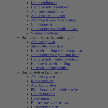
Kleurconditioner
Hydraterende conditioner
Anti-roos conditioner
Anti-kroes conditioner
Afzetting & reparatiespoeling
Conditioner bars
Conditioner voor krullend haar
Volumeconditioner
Haarmasker & haarbehandeling
Alle weergeven
Shea butter voor haar
Haarbehandeling voor droog haar
Conditioner voor gekleurd haar
Hydraterende haarbehandeling
Keratine haarbehandeling
Haarbehandeling krullen
Haarborstels & kammen
Alle weergeven
Ronde borstels
Anti-klit borstels
Platte borstels & paddle brushes
Houten borstels
Haarkammen
Borstels met varkenshaar
Haarknipkammen