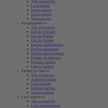
Alle weergeven
Lentegeuren
Herfst geuren
Zomergeuren
Wintergeuren
Hoogtepunten
Alle weergeven
Eau de Cologne
Eau de Parfum
Eau de Toilette
Parfum aanbiedingen
Parfum miniaturen
Parfum nieuwigheden
Parfum op rekening
Populair parfum
Unisex parfum
Parfum per land
Alle weergeven
Arabisch parfum
Frans parfum
Italiaans parfum
Spaans parfum
Luxe parfum
Alle weergeven
Luxe damesparfum