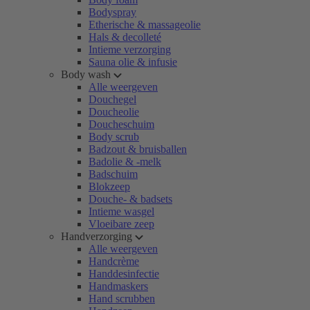
Bodyspray
Etherische & massageolie
Hals & decolleté
Intieme verzorging
Sauna olie & infusie
Body wash
Alle weergeven
Douchegel
Doucheolie
Doucheschuim
Body scrub
Badzout & bruisballen
Badolie & -melk
Badschuim
Blokzeep
Douche- & badsets
Intieme wasgel
Vloeibare zeep
Handverzorging
Alle weergeven
Handcrème
Handdesinfectie
Handmaskers
Hand scrubben