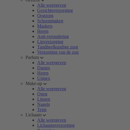
Alle weergeven
Gezichtsverzorging
Oogzorg
Schoonmaken
Maskers
Heren
Anti-veroudering
Lipverzorging
Tandheelkundige zorg
Verzorging van de zon
Parfum
Alle weergeven
Dames
Heren
Unisex
Make-up
Alle weergeven
Ogen
Lippen
Nagels
Teint
Lichaam
Alle weergeven
Lichaamsverzorging