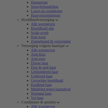
Haarserum
Spraybehandeling
Leave-in conditioner
Haarverzorgingsset
Hoofdhuidverzorging
Alle weergeven
Hoofdhuid olie
Scalp scrub
Hair tonic
Zonnebrand & verzorging
Verzorging volgens haartype
Alle weergeven
Anti-frizz
Anti-roos
Droog haar
Dun & steil haar
Geblondeerd haar
Gekleurd haar
Gevoelige hoofdhuid
Krullend haar
Middelen tegen haaruitval
Normaal haar
Vet haar
Conditioner & spoelen
Alle weergeven