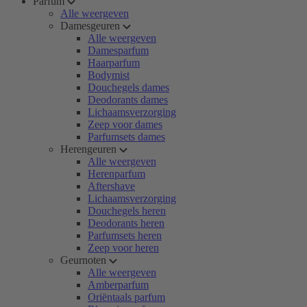
Parfum
Alle weergeven
Damesgeuren
Alle weergeven
Damesparfum
Haarparfum
Bodymist
Douchegels dames
Deodorants dames
Lichaamsverzorging
Zeep voor dames
Parfumsets dames
Herengeuren
Alle weergeven
Herenparfum
Aftershave
Lichaamsverzorging
Douchegels heren
Deodorants heren
Parfumsets heren
Zeep voor heren
Geurnoten
Alle weergeven
Amberparfum
Oriëntaals parfum