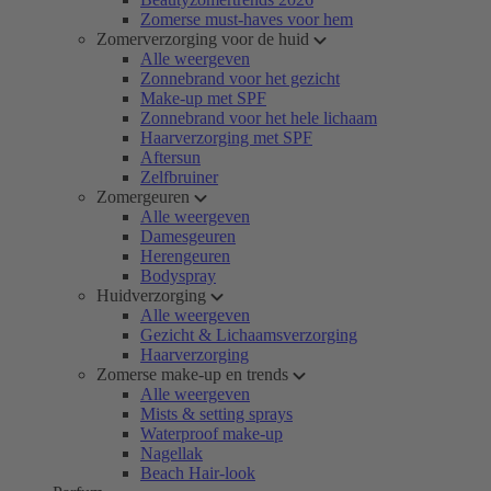
Zomerse must-haves voor hem
Zomerverzorging voor de huid
Alle weergeven
Zonnebrand voor het gezicht
Make-up met SPF
Zonnebrand voor het hele lichaam
Haarverzorging met SPF
Aftersun
Zelfbruiner
Zomergeuren
Alle weergeven
Damesgeuren
Herengeuren
Bodyspray
Huidverzorging
Alle weergeven
Gezicht & Lichaamsverzorging
Haarverzorging
Zomerse make-up en trends
Alle weergeven
Mists & setting sprays
Waterproof make-up
Nagellak
Beach Hair-look