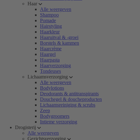
Haar
Alle weergeven
Shampoo
Pomade
Hairstyling
Haarkleur
Haaruitval & -groei
Borstels & kammen
Haarcrème
Haargel
Haarpasta
Haarverzorging
Tondeuses
Lichaamsverzorging
Alle weergeven
Bodylotions
Deodorants & antitranspirants
Douchegel & doucheproducten
Lichaamsreiniging & scrubs
Zeep
Bodygroomers
Intieme verzorging
Drogisterij
Alle weergeven
Gezichtsverzorging