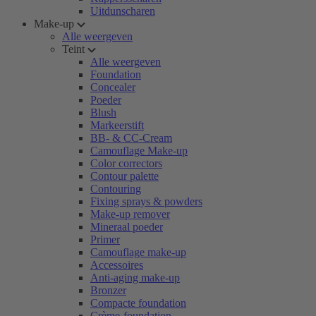
Uitdunscharen
Make-up
Alle weergeven
Teint
Alle weergeven
Foundation
Concealer
Poeder
Blush
Markeerstift
BB- & CC-Cream
Camouflage Make-up
Color correctors
Contour palette
Contouring
Fixing sprays & powders
Make-up remover
Mineraal poeder
Primer
Camouflage make-up
Accessoires
Anti-aging make-up
Bronzer
Compacte foundation
Crème-foundation