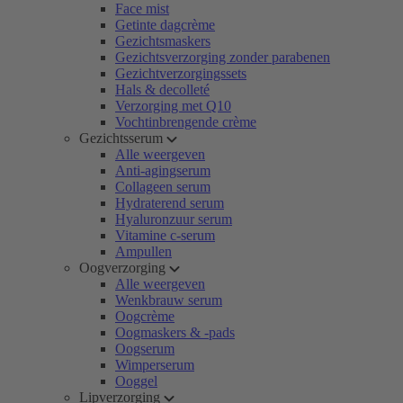
Face mist
Getinte dagcrème
Gezichtsmaskers
Gezichtsverzorging zonder parabenen
Gezichtverzorgingssets
Hals & decolleté
Verzorging met Q10
Vochtinbrengende crème
Gezichtsserum
Alle weergeven
Anti-agingserum
Collageen serum
Hydraterend serum
Hyaluronzuur serum
Vitamine c-serum
Ampullen
Oogverzorging
Alle weergeven
Wenkbrauw serum
Oogcrème
Oogmaskers & -pads
Oogserum
Wimperserum
Ooggel
Lipverzorging