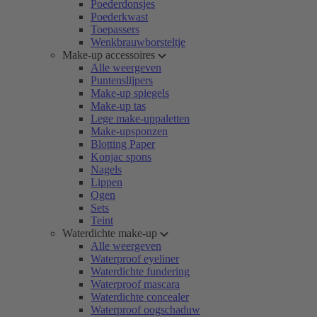
Poederdonsjes
Poederkwast
Toepassers
Wenkbrauwborsteltje
Make-up accessoires
Alle weergeven
Puntenslijpers
Make-up spiegels
Make-up tas
Lege make-uppaletten
Make-upsponzen
Blotting Paper
Konjac spons
Nagels
Lippen
Ogen
Sets
Teint
Waterdichte make-up
Alle weergeven
Waterproof eyeliner
Waterdichte fundering
Waterproof mascara
Waterdichte concealer
Waterproof oogschaduw