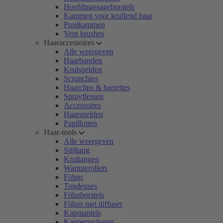
Hoofdmassageborstels
Kammen voor krullend haar
Puntkammen
Vent brushes
Haaraccessoires
Alle weergeven
Haarbanden
Krulspelden
Scrunchies
Haarclips & barrettes
Sprayflessen
Accessoires
Haarspelden
Papillotten
Haar-tools
Alle weergeven
Stijltang
Krultangen
Warmterollers
Föhns
Tondeuses
Föhnborstels
Föhns met diffuser
Kapmantels
Kappersscharen