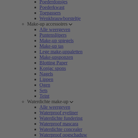
Poederdonsjes
Poederkwast
Toepassers
Wenkbrauwborsteltje
Make-up accessoires
Alle weergeven
Puntenslijpers
Make-up spiegels
Make-up tas
Lege make-uppaletten
Make-upsponzen
Blotting Paper
Konjac spons
Nagels
Lippen
Ogen
Sets
Teint
Waterdichte make-up
Alle weergeven
Waterproof eyeliner
Waterdichte fundering
Waterproof mascara
Waterdichte concealer
Waterproof oogschaduw