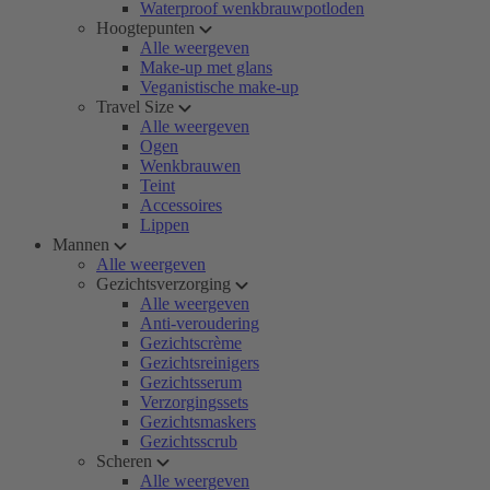
Waterproof wenkbrauwpotloden
Hoogtepunten
Alle weergeven
Make-up met glans
Veganistische make-up
Travel Size
Alle weergeven
Ogen
Wenkbrauwen
Teint
Accessoires
Lippen
Mannen
Alle weergeven
Gezichtsverzorging
Alle weergeven
Anti-veroudering
Gezichtscrème
Gezichtsreinigers
Gezichtsserum
Verzorgingssets
Gezichtsmaskers
Gezichtsscrub
Scheren
Alle weergeven