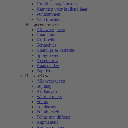
Hoofdmassageborstels
Kammen voor krullend haar
Puntkammen
Vent brushes
Haaraccessoires
Alle weergeven
Haarbanden
Krulspelden
Scrunchies
Haarclips & barrettes
Sprayflessen
Accessoires
Haarspelden
Papillotten
Haar-tools
Alle weergeven
Stijltang
Krultangen
Warmterollers
Föhns
Tondeuses
Föhnborstels
Föhns met diffuser
Kapmantels
Kappersscharen