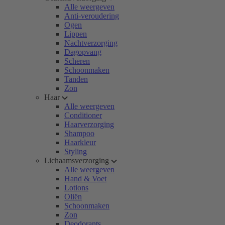
Alle weergeven
Anti-veroudering
Ogen
Lippen
Nachtverzorging
Dagopvang
Scheren
Schoonmaken
Tanden
Zon
Haar
Alle weergeven
Conditioner
Haarverzorging
Shampoo
Haarkleur
Styling
Lichaamsverzorging
Alle weergeven
Hand & Voet
Lotions
Oliën
Schoonmaken
Zon
Deodorants