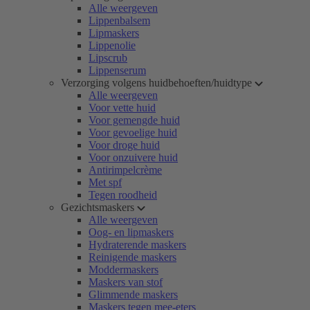
Alle weergeven
Lippenbalsem
Lipmaskers
Lippenolie
Lipscrub
Lippenserum
Verzorging volgens huidbehoeften/huidtype
Alle weergeven
Voor vette huid
Voor gemengde huid
Voor gevoelige huid
Voor droge huid
Voor onzuivere huid
Antirimpelcrème
Met spf
Tegen roodheid
Gezichtsmaskers
Alle weergeven
Oog- en lipmaskers
Hydraterende maskers
Reinigende maskers
Moddermaskers
Maskers van stof
Glimmende maskers
Maskers tegen mee-eters