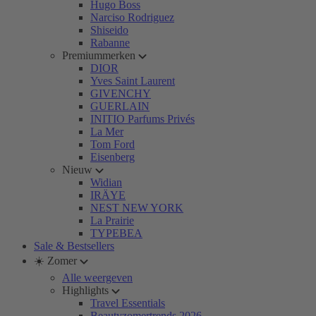
Hugo Boss
Narciso Rodriguez
Shiseido
Rabanne
Premiummerken
DIOR
Yves Saint Laurent
GIVENCHY
GUERLAIN
INITIO Parfums Privés
La Mer
Tom Ford
Eisenberg
Nieuw
Widian
IRÄYE
NEST NEW YORK
La Prairie
TYPEBEA
Sale & Bestsellers
☀️ Zomer
Alle weergeven
Highlights
Travel Essentials
Beautyzomertrends 2026