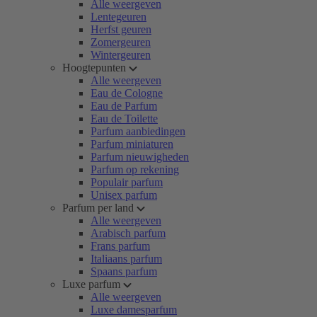
Alle weergeven
Lentegeuren
Herfst geuren
Zomergeuren
Wintergeuren
Hoogtepunten
Alle weergeven
Eau de Cologne
Eau de Parfum
Eau de Toilette
Parfum aanbiedingen
Parfum miniaturen
Parfum nieuwigheden
Parfum op rekening
Populair parfum
Unisex parfum
Parfum per land
Alle weergeven
Arabisch parfum
Frans parfum
Italiaans parfum
Spaans parfum
Luxe parfum
Alle weergeven
Luxe damesparfum