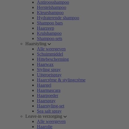
Antiroosshampoo
Herstelshampoo
Kleurshampoo
Hydraterende shampoo
Shampoo bars
Haarzeep
Krulshampoo
Shampoo-sets
Haarstyling
Alle weergeven
Schuimmiddel
Hittebescherming
Haarwax
Styling spray
Uitgroeispray
Haarcrème & stylingcrème
Haargel
Haarmascara
Haarpoeder
Haarspray
Haarstyling-set
Sea salt spray
Leave-in verzorging
Alle weergeven
Haarolie