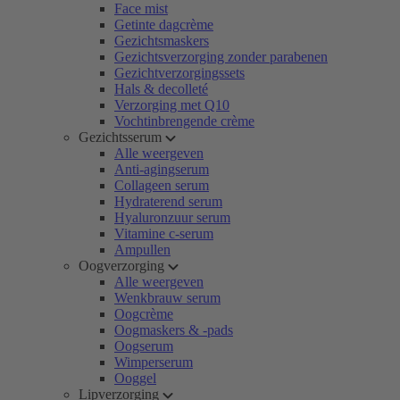
Face mist
Getinte dagcrème
Gezichtsmaskers
Gezichtsverzorging zonder parabenen
Gezichtverzorgingssets
Hals & decolleté
Verzorging met Q10
Vochtinbrengende crème
Gezichtsserum
Alle weergeven
Anti-agingserum
Collageen serum
Hydraterend serum
Hyaluronzuur serum
Vitamine c-serum
Ampullen
Oogverzorging
Alle weergeven
Wenkbrauw serum
Oogcrème
Oogmaskers & -pads
Oogserum
Wimperserum
Ooggel
Lipverzorging