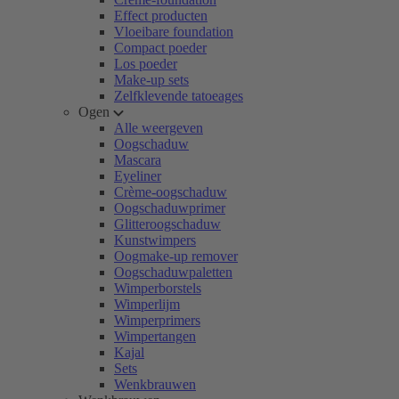
Effect producten
Vloeibare foundation
Compact poeder
Los poeder
Make-up sets
Zelfklevende tatoeages
Ogen
Alle weergeven
Oogschaduw
Mascara
Eyeliner
Crème-oogschaduw
Oogschaduwprimer
Glitteroogschaduw
Kunstwimpers
Oogmake-up remover
Oogschaduwpaletten
Wimperborstels
Wimperlijm
Wimperprimers
Wimpertangen
Kajal
Sets
Wenkbrauwen