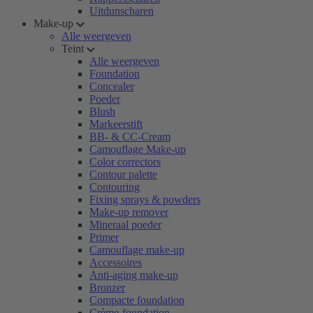
Uitdunscharen
Make-up
Alle weergeven
Teint
Alle weergeven
Foundation
Concealer
Poeder
Blush
Markeerstift
BB- & CC-Cream
Camouflage Make-up
Color correctors
Contour palette
Contouring
Fixing sprays & powders
Make-up remover
Mineraal poeder
Primer
Camouflage make-up
Accessoires
Anti-aging make-up
Bronzer
Compacte foundation
Crème-foundation