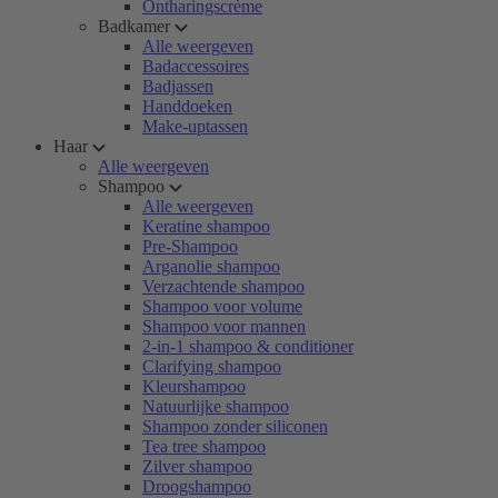
Ontharingscrème
Badkamer
Alle weergeven
Badaccessoires
Badjassen
Handdoeken
Make-uptassen
Haar
Alle weergeven
Shampoo
Alle weergeven
Keratine shampoo
Pre-Shampoo
Arganolie shampoo
Verzachtende shampoo
Shampoo voor volume
Shampoo voor mannen
2-in-1 shampoo & conditioner
Clarifying shampoo
Kleurshampoo
Natuurlijke shampoo
Shampoo zonder siliconen
Tea tree shampoo
Zilver shampoo
Droogshampoo