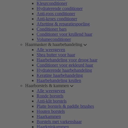
Kleurconditioner
Hydraterende conditioner
Anti-roos conditioner
Anti-kroes conditioner
Afzetting & reparatiespoeling
Conditioner bars
Conditioner voor krullend haar
Volumeconditioner
Haarmasker & haarbehandeling
Alle weergeven
Shea butter voor haar
Haarbehandeling voor droog haar
Conditioner voor gekleurd haar
Hydraterende haarbehandeling
Keratine haarbehandeling
Haarbehandeling krullen
Haarborstels & kammen
Alle weergeven
Ronde borstels
Anti-klit borstels
Platte borstels & paddle brushes
Houten borstels
Haarkammen
Borstels met varkenshaar
Haarknipkammen