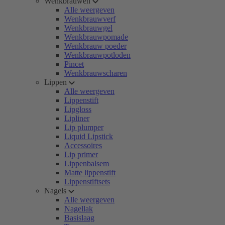
Wenkbrauwen
Alle weergeven
Wenkbrauwverf
Wenkbrauwgel
Wenkbrauwpomade
Wenkbrauw poeder
Wenkbrauwpotloden
Pincet
Wenkbrauwscharen
Lippen
Alle weergeven
Lippenstift
Lipgloss
Lipliner
Lip plumper
Liquid Lipstick
Accessoires
Lip primer
Lippenbalsem
Matte lippenstift
Lippenstiftsets
Nagels
Alle weergeven
Nagellak
Basislaag