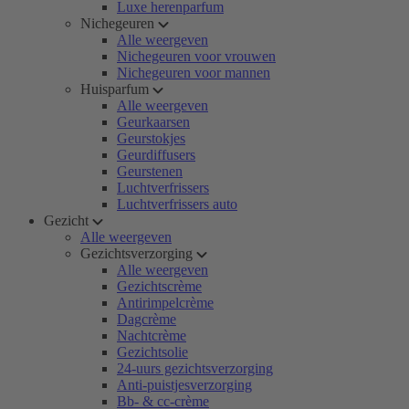
Luxe herenparfum
Nichegeuren
Alle weergeven
Nichegeuren voor vrouwen
Nichegeuren voor mannen
Huisparfum
Alle weergeven
Geurkaarsen
Geurstokjes
Geurdiffusers
Geurstenen
Luchtverfrissers
Luchtverfrissers auto
Gezicht
Alle weergeven
Gezichtsverzorging
Alle weergeven
Gezichtscrème
Antirimpelcrème
Dagcrème
Nachtcrème
Gezichtsolie
24-uurs gezichtsverzorging
Anti-puistjesverzorging
Bb- & cc-crème