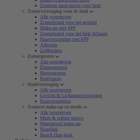
Zomerse must-haves voor hem
Zomerverzorging voor de huid
Alle weergeven
Zonnebrand voor het gezicht
Make-up met SPF
Zonnebrand voor het hele lichaam
Haarverzorging met SPF
Aftersun
Zelfbruiner
Zomergeuren
Alle weergeven
Damesgeuren
Herengeuren
Bodyspray
Huidverzorging
Alle weergeven
Gezicht & Lichaamsverzorging
Haarverzorging
Zomerse make-up en trends
Alle weergeven
Mists & setting sprays
Waterproof make-up
Nagellak
Beach Hair-look