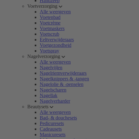
Handzeep
Voetverzorging
Alle weergeven
Voetenbad
Voetcrème
Voetmaskers
Voetscrub
Eeltverwijderaars
Voetgezondheid
Voetspray
Nagelverzorging
Alle weergeven
Nagelvijlen
Nagelriemverwijderaars
Nagelknippers & -tangen
Nagelolie & -penselen
Nagelscharen
Nagellak
Nagelverharder
Beautysets
Alle weergeven
Bad- & douchesets
Pedicuresets
Cadeausets
Manicuresets