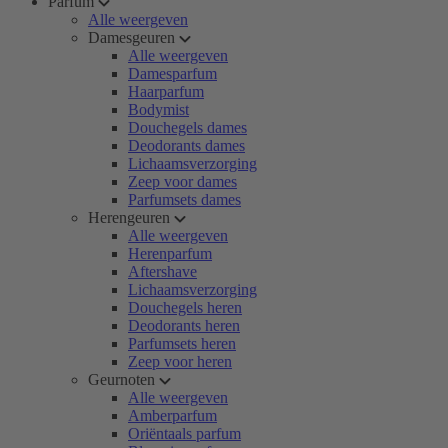
Parfum
Alle weergeven
Damesgeuren
Alle weergeven
Damesparfum
Haarparfum
Bodymist
Douchegels dames
Deodorants dames
Lichaamsverzorging
Zeep voor dames
Parfumsets dames
Herengeuren
Alle weergeven
Herenparfum
Aftershave
Lichaamsverzorging
Douchegels heren
Deodorants heren
Parfumsets heren
Zeep voor heren
Geurnoten
Alle weergeven
Amberparfum
Oriëntaals parfum