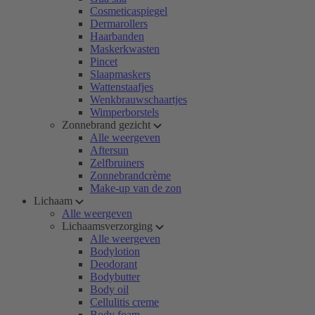
Cosmeticaspiegel
Dermarollers
Haarbanden
Maskerkwasten
Pincet
Slaapmaskers
Wattenstaafjes
Wenkbrauwschaartjes
Wimperborstels
Zonnebrand gezicht
Alle weergeven
Aftersun
Zelfbruiners
Zonnebrandcrème
Make-up van de zon
Lichaam
Alle weergeven
Lichaamsverzorging
Alle weergeven
Bodylotion
Deodorant
Bodybutter
Body oil
Cellulitis creme
Body foam