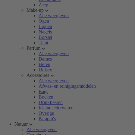
Zeep
Make-up
Alle weergeven
Ogen
Lippen
Nagels
Borstel
Teint
Parfum
Alle weergeven
Dames
Heren
Unisex
Accessoires
Alle weergeven
Afwas- en reinigingsmiddelen
Bags
Boeken
Drinkflessen
Kleine lederwaren
Overige
Paraplu's
Natuur
Alle weergeven
Gezicht