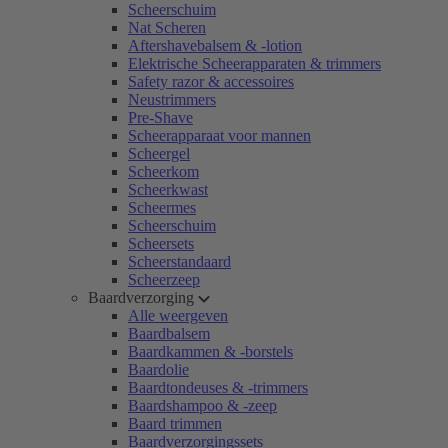
Scheerschuim
Nat Scheren
Aftershavebalsem & -lotion
Elektrische Scheerapparaten & trimmers
Safety razor & accessoires
Neustrimmers
Pre-Shave
Scheerapparaat voor mannen
Scheergel
Scheerkom
Scheerkwast
Scheermes
Scheerschuim
Scheersets
Scheerstandaard
Scheerzeep
Baardverzorging
Alle weergeven
Baardbalsem
Baardkammen & -borstels
Baardolie
Baardtondeuses & -trimmers
Baardshampoo & -zeep
Baard trimmen
Baardverzorgingssets