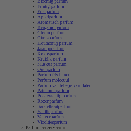
Bloemig parfum
Fruitig parfum
Fris parfum
Appelparfum
Aromatisch parfum
Bergamotparfum
Chypreparfum
Citrusparfum
Houtachtig parfum
Jasmijnparfum
Kokosparfum
Kruidig parfum
Muskus parfum
Oud parfum
Parfum fris linnen
Parfum molecuul
Parfum van lelietje-van-dalen
Patchouli parfum
Poederachtig parfum
Rozenparfum
Sandelhoutparfum
Vanilleparfum
Vetiverparfum
Viooltjesparfum
Parfum per seizoen