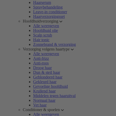
Haarserum
Spraybehandeling
Leave-in conditioner
Haarverzorgingsset
Hoofdhuidverzorging
Alle weergeven
Hoofdhuid olie
Scalp scrub
Hair tonic
Zonnebrand & verzorging
Verzorging volgens haartype
Alle weergeven
Anti-frizz
Anti-roos
Droog haar
Dun & steil haar
Geblondeerd haar
Gekleurd haar
Gevoelige hoofdhuid
Krullend haar
Middelen tegen haaruitval
Normaal haar
Vet haar
Conditioner & spoelen
Alle weergeven