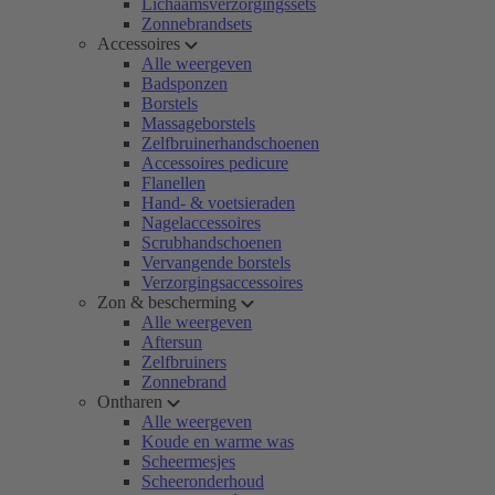
Lichaamsverzorgingssets
Zonnebrandsets
Accessoires
Alle weergeven
Badsponzen
Borstels
Massageborstels
Zelfbruinerhandschoenen
Accessoires pedicure
Flanellen
Hand- & voetsieraden
Nagelaccessoires
Scrubhandschoenen
Vervangende borstels
Verzorgingsaccessoires
Zon & bescherming
Alle weergeven
Aftersun
Zelfbruiners
Zonnebrand
Ontharen
Alle weergeven
Koude en warme was
Scheermesjes
Scheeronderhoud