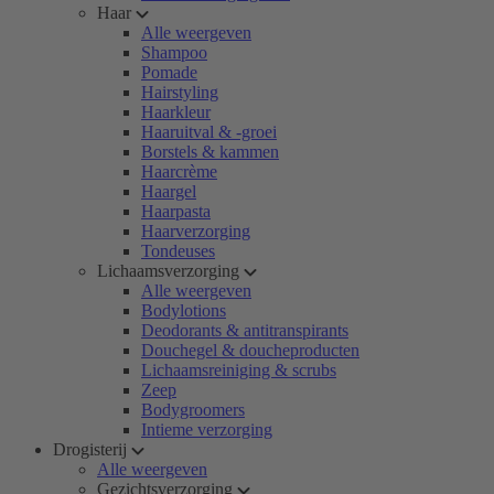
Haar
Alle weergeven
Shampoo
Pomade
Hairstyling
Haarkleur
Haaruitval & -groei
Borstels & kammen
Haarcrème
Haargel
Haarpasta
Haarverzorging
Tondeuses
Lichaamsverzorging
Alle weergeven
Bodylotions
Deodorants & antitranspirants
Douchegel & doucheproducten
Lichaamsreiniging & scrubs
Zeep
Bodygroomers
Intieme verzorging
Drogisterij
Alle weergeven
Gezichtsverzorging