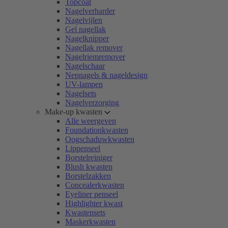
Topcoat
Nagelverharder
Nagelvijlen
Gel nagellak
Nagelknipper
Nagellak remover
Nagelriemremover
Nagelschaar
Nepnagels & nageldesign
UV-lampen
Nagelsets
Nagelverzorging
Make-up kwasten
Alle weergeven
Foundationkwasten
Oogschaduwkwasten
Lippenseel
Borstelreiniger
Blush kwasten
Borstelzakken
Concealerkwasten
Eyeliner penseel
Highlighter kwast
Kwastensets
Maskerkwasten