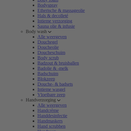
Bodyspray
Etherische & massageolie
Hals & decolleté
Intieme verzorging
Sauna olie & infusie
Body wash
Alle weergeven
Douchegel
Doucheolie
Doucheschuim
Body scrub
Badzout & bruisballen
Badolie & -melk
Badschuim
Blokzeep
Douche- & badsets
Intieme wasgel
Vloeibare zeep
Handverzorging
Alle weergeven
Handcrème
Handdesinfectie
Handmaskers
Hand scrubben