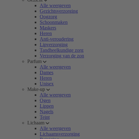
Alle weergeven
Gezichtsverzorging
Oogzorg
Schoonmaken
Maskers
Heren
Anti-veroudering
Lipverzorging
Tandheelkundige zorg
Verzorging van de zon
Parfum
Alle weergeven
Dames
Heren
Unisex
Make-up
Alle weergeven
Ogen
Lippen
Nagels
Teint
Lichaam
Alle weergeven
Lichaamsverzorging