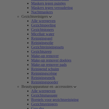
Maskers tegen puistjes
Maskers tegen veroudering
Nachtmaskers
Gezichtsreinigers
Alle weergeven
Gezichtspeeling
Gezichtstoners
Micellair water
Reinigingsgel
Reinigingsolie
Gezichtreinigingssets
Gezichtszeep
Make-up remover
Make-up remover doekjes
Make-up remover pads
Reinigend schuim
Reinigingscrème
Reinigingsmelk
Reinigingspoeder
Beautyapparatuur en -accessoires
Alle weergeven
Gezichtsmassage
Borstels voor gezichtsreiniging
Gezichtsreinigers
Gua sha