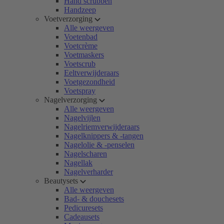
Hand scrubben
Handzeep
Voetverzorging
Alle weergeven
Voetenbad
Voetcrème
Voetmaskers
Voetscrub
Eeltverwijderaars
Voetgezondheid
Voetspray
Nagelverzorging
Alle weergeven
Nagelvijlen
Nagelriemverwijderaars
Nagelknippers & -tangen
Nagelolie & -penselen
Nagelscharen
Nagellak
Nagelverharder
Beautysets
Alle weergeven
Bad- & douchesets
Pedicuresets
Cadeausets