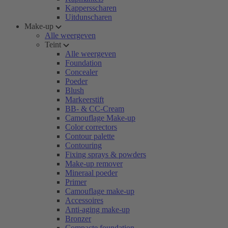
Kappersscharen
Uitdunscharen
Make-up
Alle weergeven
Teint
Alle weergeven
Foundation
Concealer
Poeder
Blush
Markeerstift
BB- & CC-Cream
Camouflage Make-up
Color correctors
Contour palette
Contouring
Fixing sprays & powders
Make-up remover
Mineraal poeder
Primer
Camouflage make-up
Accessoires
Anti-aging make-up
Bronzer
Compacte foundation