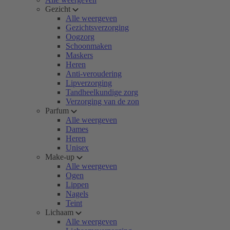
Gezicht
Alle weergeven
Gezichtsverzorging
Oogzorg
Schoonmaken
Maskers
Heren
Anti-veroudering
Lipverzorging
Tandheelkundige zorg
Verzorging van de zon
Parfum
Alle weergeven
Dames
Heren
Unisex
Make-up
Alle weergeven
Ogen
Lippen
Nagels
Teint
Lichaam
Alle weergeven