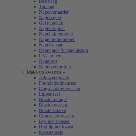
Basislaag
Topcoat
Nagelverharder
Nagelvijlen
Gel nagellak
Nagelknipper
Nagellak remover
Nagelriemremover
Nagelschaar
Nepnagels & nageldesign
UV-lampen
Nagelsets
Nagelverzorging
Make-up kwasten
Alle weergeven
Foundationkwasten
Oogschaduwkwasten
Lippenseel
Borstelreiniger
Blush kwasten
Borstelzakken
Concealerkwasten
Eyeliner penseel
Highlighter kwast
Kwastensets