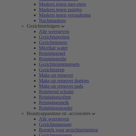
Maskers tegen mee-eters
Maskers tegen puistjes
Maskers tegen veroudering
Nachtmaskers
Gezichtsreinigers
Alle weergeven
Gezichtspeeling
Gezichtstoners
Micellair water
Reinigingsgel
Reinigingsolie
Gezichtreinigingssets
Gezichtszeep
Make-up remover
Make-up remover doekjes
Make-up remover pads
Reinigend schuim
Reinigingscrème
Reinigingsmelk
Reinigingspoeder
Beautyapparatuur en -accessoires
Alle weergeven
Gezichtsmassage
Borstels voor gezichtsreiniging
Gezichtsreinigers