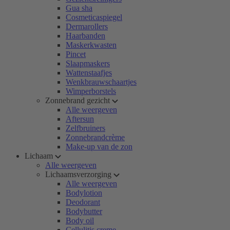
Gua sha
Cosmeticaspiegel
Dermarollers
Haarbanden
Maskerkwasten
Pincet
Slaapmaskers
Wattenstaafjes
Wenkbrauwschaartjes
Wimperborstels
Zonnebrand gezicht
Alle weergeven
Aftersun
Zelfbruiners
Zonnebrandcrème
Make-up van de zon
Lichaam
Alle weergeven
Lichaamsverzorging
Alle weergeven
Bodylotion
Deodorant
Bodybutter
Body oil
Cellulitis creme