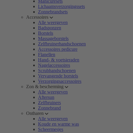
Manicuresets
Lichaamsverzorgingssets
Zonnebrandsets
Accessoires
Alle weergeven
Badsponzen
Borstels
Massageborstels
Zelfbruinerhandschoenen
Accessoires pedicure
Flanellen
Hand- & voetsieraden
Nagelaccessoires
Scrubhandschoenen
Vervangende borstels
Verzorgingsaccessoires
Zon & bescherming
Alle weergeven
Aftersun
Zelfbruiners
Zonnebrand
Ontharen
Alle weergeven
Koude en warme was
Scheermesjes