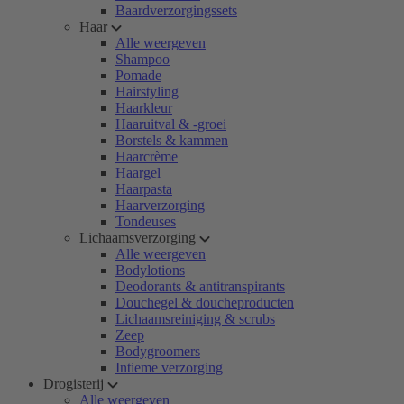
Baardverzorgingssets
Haar
Alle weergeven
Shampoo
Pomade
Hairstyling
Haarkleur
Haaruitval & -groei
Borstels & kammen
Haarcrème
Haargel
Haarpasta
Haarverzorging
Tondeuses
Lichaamsverzorging
Alle weergeven
Bodylotions
Deodorants & antitranspirants
Douchegel & doucheproducten
Lichaamsreiniging & scrubs
Zeep
Bodygroomers
Intieme verzorging
Drogisterij
Alle weergeven