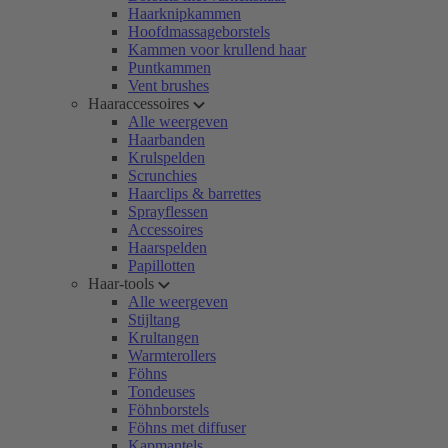
Haarknipkammen
Hoofdmassageborstels
Kammen voor krullend haar
Puntkammen
Vent brushes
Haaraccessoires
Alle weergeven
Haarbanden
Krulspelden
Scrunchies
Haarclips & barrettes
Sprayflessen
Accessoires
Haarspelden
Papillotten
Haar-tools
Alle weergeven
Stijltang
Krultangen
Warmterollers
Föhns
Tondeuses
Föhnborstels
Föhns met diffuser
Kapmantels