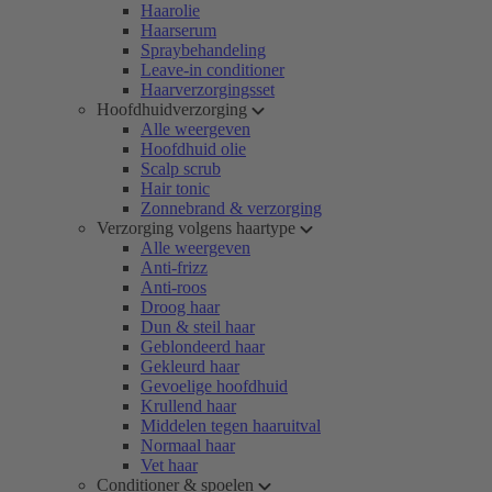
Haarolie
Haarserum
Spraybehandeling
Leave-in conditioner
Haarverzorgingsset
Hoofdhuidverzorging
Alle weergeven
Hoofdhuid olie
Scalp scrub
Hair tonic
Zonnebrand & verzorging
Verzorging volgens haartype
Alle weergeven
Anti-frizz
Anti-roos
Droog haar
Dun & steil haar
Geblondeerd haar
Gekleurd haar
Gevoelige hoofdhuid
Krullend haar
Middelen tegen haaruitval
Normaal haar
Vet haar
Conditioner & spoelen