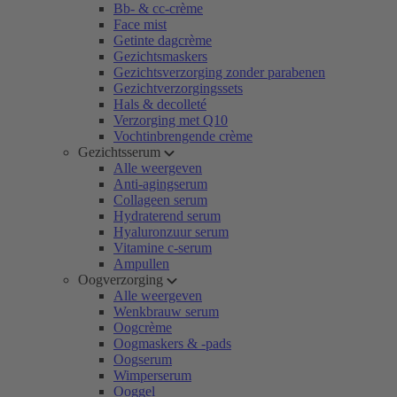
Bb- & cc-crème
Face mist
Getinte dagcrème
Gezichtsmaskers
Gezichtsverzorging zonder parabenen
Gezichtverzorgingssets
Hals & decolleté
Verzorging met Q10
Vochtinbrengende crème
Gezichtsserum
Alle weergeven
Anti-agingserum
Collageen serum
Hydraterend serum
Hyaluronzuur serum
Vitamine c-serum
Ampullen
Oogverzorging
Alle weergeven
Wenkbrauw serum
Oogcrème
Oogmaskers & -pads
Oogserum
Wimperserum
Ooggel