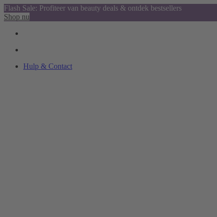
Flash Sale: Profiteer van beauty deals & ontdek bestsellers
Shop nu
Hulp & Contact