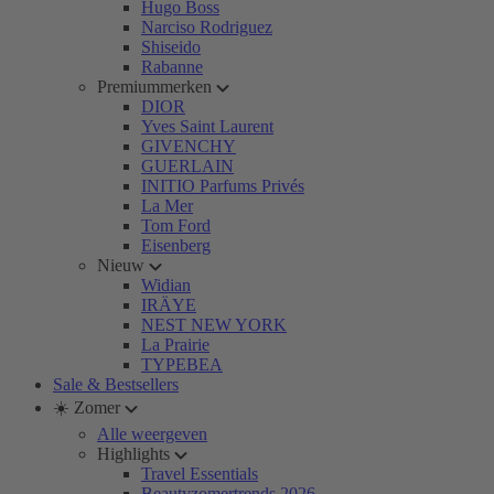
Hugo Boss
Narciso Rodriguez
Shiseido
Rabanne
Premiummerken
DIOR
Yves Saint Laurent
GIVENCHY
GUERLAIN
INITIO Parfums Privés
La Mer
Tom Ford
Eisenberg
Nieuw
Widian
IRÄYE
NEST NEW YORK
La Prairie
TYPEBEA
Sale & Bestsellers
☀️ Zomer
Alle weergeven
Highlights
Travel Essentials
Beautyzomertrends 2026