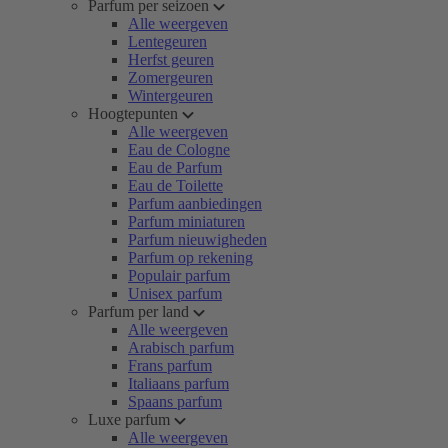
Parfum per seizoen
Alle weergeven
Lentegeuren
Herfst geuren
Zomergeuren
Wintergeuren
Hoogtepunten
Alle weergeven
Eau de Cologne
Eau de Parfum
Eau de Toilette
Parfum aanbiedingen
Parfum miniaturen
Parfum nieuwigheden
Parfum op rekening
Populair parfum
Unisex parfum
Parfum per land
Alle weergeven
Arabisch parfum
Frans parfum
Italiaans parfum
Spaans parfum
Luxe parfum
Alle weergeven