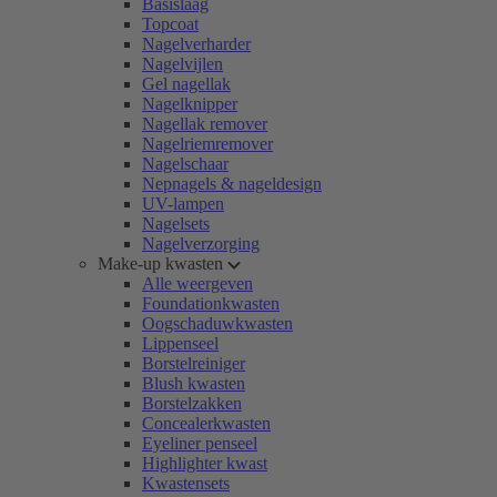
Basislaag
Topcoat
Nagelverharder
Nagelvijlen
Gel nagellak
Nagelknipper
Nagellak remover
Nagelriemremover
Nagelschaar
Nepnagels & nageldesign
UV-lampen
Nagelsets
Nagelverzorging
Make-up kwasten
Alle weergeven
Foundationkwasten
Oogschaduwkwasten
Lippenseel
Borstelreiniger
Blush kwasten
Borstelzakken
Concealerkwasten
Eyeliner penseel
Highlighter kwast
Kwastensets