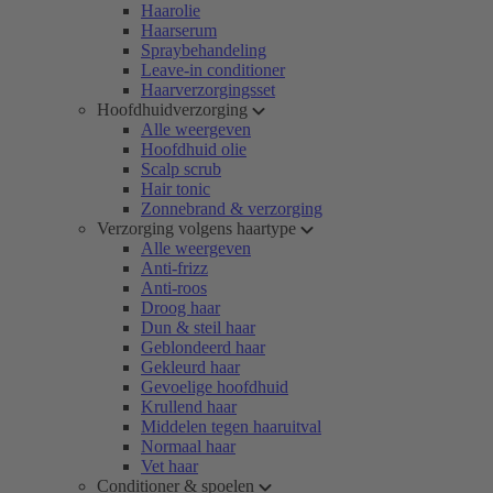
Haarolie
Haarserum
Spraybehandeling
Leave-in conditioner
Haarverzorgingsset
Hoofdhuidverzorging
Alle weergeven
Hoofdhuid olie
Scalp scrub
Hair tonic
Zonnebrand & verzorging
Verzorging volgens haartype
Alle weergeven
Anti-frizz
Anti-roos
Droog haar
Dun & steil haar
Geblondeerd haar
Gekleurd haar
Gevoelige hoofdhuid
Krullend haar
Middelen tegen haaruitval
Normaal haar
Vet haar
Conditioner & spoelen