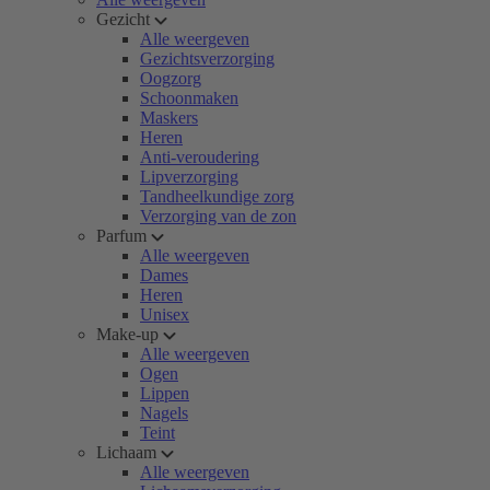
Gezicht
Alle weergeven
Gezichtsverzorging
Oogzorg
Schoonmaken
Maskers
Heren
Anti-veroudering
Lipverzorging
Tandheelkundige zorg
Verzorging van de zon
Parfum
Alle weergeven
Dames
Heren
Unisex
Make-up
Alle weergeven
Ogen
Lippen
Nagels
Teint
Lichaam
Alle weergeven