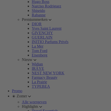
Hugo Boss
Narciso Rodriguez
Shiseido
Rabanne
Premiummerken
DIOR
Yves Saint Laurent
GIVENCHY
GUERLAIN
INITIO Parfums Privés
La Mer
Tom Ford
Eisenberg
Nieuw
Widian
IRÄYE
NEST NEW YORK
Farmacy Beauty
La Prairie
TYPEBEA
Promo
☀️ Zomer
Alle weergeven
Highlights
Travel Essentials