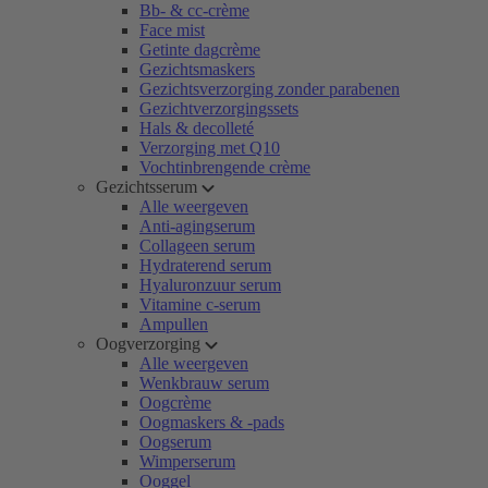
Bb- & cc-crème
Face mist
Getinte dagcrème
Gezichtsmaskers
Gezichtsverzorging zonder parabenen
Gezichtverzorgingssets
Hals & decolleté
Verzorging met Q10
Vochtinbrengende crème
Gezichtsserum
Alle weergeven
Anti-agingserum
Collageen serum
Hydraterend serum
Hyaluronzuur serum
Vitamine c-serum
Ampullen
Oogverzorging
Alle weergeven
Wenkbrauw serum
Oogcrème
Oogmaskers & -pads
Oogserum
Wimperserum
Ooggel