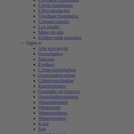
Crème-foundation
Effect producten
Vloeibare foundation
Compact poeder
Los poeder
Make-up sets
Zelfklevende tatoeages
Ogen
Alle weergeven
Oogschaduw
Mascara
Eyeliner
Crème-oogschaduw
Oogschaduwprimer
Glitteroogschaduw
Kunstwimpers
Oogmake-up remover
Oogschaduwpaletten
Wimperborstels
Wimperlijm
Wimperprimers
Wimpertangen
Kajal
Sets