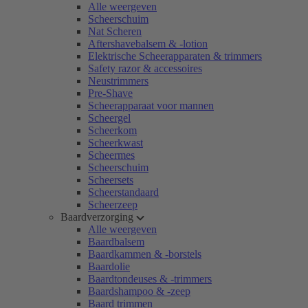
Alle weergeven
Scheerschuim
Nat Scheren
Aftershavebalsem & -lotion
Elektrische Scheerapparaten & trimmers
Safety razor & accessoires
Neustrimmers
Pre-Shave
Scheerapparaat voor mannen
Scheergel
Scheerkom
Scheerkwast
Scheermes
Scheerschuim
Scheersets
Scheerstandaard
Scheerzeep
Baardverzorging
Alle weergeven
Baardbalsem
Baardkammen & -borstels
Baardolie
Baardtondeuses & -trimmers
Baardshampoo & -zeep
Baard trimmen