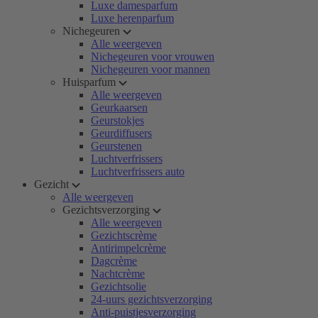
Luxe damesparfum
Luxe herenparfum
Nichegeuren
Alle weergeven
Nichegeuren voor vrouwen
Nichegeuren voor mannen
Huisparfum
Alle weergeven
Geurkaarsen
Geurstokjes
Geurdiffusers
Geurstenen
Luchtverfrissers
Luchtverfrissers auto
Gezicht
Alle weergeven
Gezichtsverzorging
Alle weergeven
Gezichtscrème
Antirimpelcrème
Dagcrème
Nachtcrème
Gezichtsolie
24-uurs gezichtsverzorging
Anti-puistjesverzorging