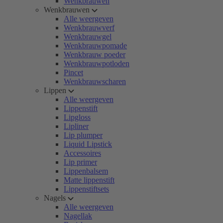
Wenkbrauwen
Wenkbrauwen
Alle weergeven
Wenkbrauwverf
Wenkbrauwgel
Wenkbrauwpomade
Wenkbrauw poeder
Wenkbrauwpotloden
Pincet
Wenkbrauwscharen
Lippen
Alle weergeven
Lippenstift
Lipgloss
Lipliner
Lip plumper
Liquid Lipstick
Accessoires
Lip primer
Lippenbalsem
Matte lippenstift
Lippenstiftsets
Nagels
Alle weergeven
Nagellak