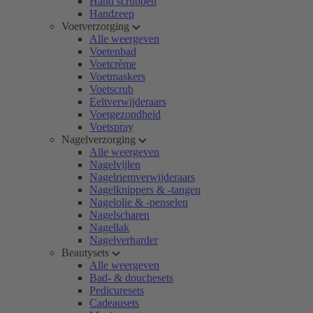
Hand scrubben
Handzeep
Voetverzorging
Alle weergeven
Voetenbad
Voetcrème
Voetmaskers
Voetscrub
Eeltverwijderaars
Voetgezondheid
Voetspray
Nagelverzorging
Alle weergeven
Nagelvijlen
Nagelriemverwijderaars
Nagelknippers & -tangen
Nagelolie & -penselen
Nagelscharen
Nagellak
Nagelverharder
Beautysets
Alle weergeven
Bad- & douchesets
Pedicuresets
Cadeausets