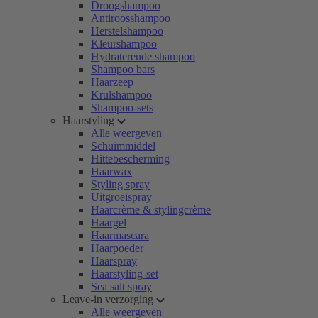
Droogshampoo
Antiroosshampoo
Herstelshampoo
Kleurshampoo
Hydraterende shampoo
Shampoo bars
Haarzeep
Krulshampoo
Shampoo-sets
Haarstyling
Alle weergeven
Schuimmiddel
Hittebescherming
Haarwax
Styling spray
Uitgroeispray
Haarcrème & stylingcrème
Haargel
Haarmascara
Haarpoeder
Haarspray
Haarstyling-set
Sea salt spray
Leave-in verzorging
Alle weergeven