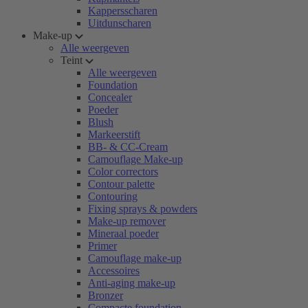
Kappersscharen
Uitdunscharen
Make-up
Alle weergeven
Teint
Alle weergeven
Foundation
Concealer
Poeder
Blush
Markeerstift
BB- & CC-Cream
Camouflage Make-up
Color correctors
Contour palette
Contouring
Fixing sprays & powders
Make-up remover
Mineraal poeder
Primer
Camouflage make-up
Accessoires
Anti-aging make-up
Bronzer
Compacte foundation