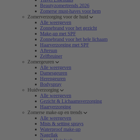
Beautyzomertrends 2026
Zomerse must-haves voor hem
Zomerverzorging voor de huid
Alle weergeven
Zonnebrand voor het gezicht
Make-up met SPF
Zonnebrand voor het hele lichaam
Haarverzorging met SPF
Aftersun
Zelfbruiner
Zomergeuren
Alle weergeven
Damesgeuren
Herengeuren
Bodyspray
Huidverzorging
Alle weergeven
Gezicht & Lichaamsverzorging
Haarverzorging
Zomerse make-up en trends
Alle weergeven
Mists & setting sprays
Waterproof make-up
Nagellak