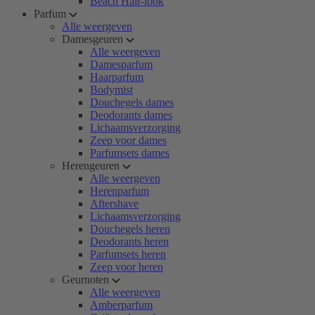
Beach Hair-look
Parfum
Alle weergeven
Damesgeuren
Alle weergeven
Damesparfum
Haarparfum
Bodymist
Douchegels dames
Deodorants dames
Lichaamsverzorging
Zeep voor dames
Parfumsets dames
Herengeuren
Alle weergeven
Herenparfum
Aftershave
Lichaamsverzorging
Douchegels heren
Deodorants heren
Parfumsets heren
Zeep voor heren
Geurnoten
Alle weergeven
Amberparfum