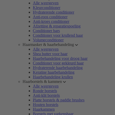
Alle weergeven
Kleurconditioner
Hydraterende conditioner
Anti-roos conditioner
Anti-kroes conditioner
Afzetting & reparatiespoeling
Conditioner bars
Conditioner voor krullend haar
Volumeconditioner
Haarmasker & haarbehandeling
Alle weergeven
Shea butter voor haar
Haarbehandeling voor droog haar
Conditioner voor gekleurd haar
Hydraterende haarbehandeling
Keratine haarbehandeling
Haarbehandeling krullen
Haarborstels & kammen
Alle weergeven
Ronde borstels
Anti-klit borstels
Platte borstels & paddle brushes
Houten borstels
Haarkammen
Borstels met varkenshaar