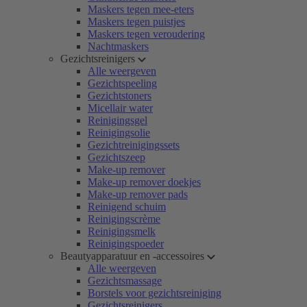
Maskers tegen mee-eters
Maskers tegen puistjes
Maskers tegen veroudering
Nachtmaskers
Gezichtsreinigers
Alle weergeven
Gezichtspeeling
Gezichtstoners
Micellair water
Reinigingsgel
Reinigingsolie
Gezichtreinigingssets
Gezichtszeep
Make-up remover
Make-up remover doekjes
Make-up remover pads
Reinigend schuim
Reinigingscrème
Reinigingsmelk
Reinigingspoeder
Beautyapparatuur en -accessoires
Alle weergeven
Gezichtsmassage
Borstels voor gezichtsreiniging
Gezichtsreinigers