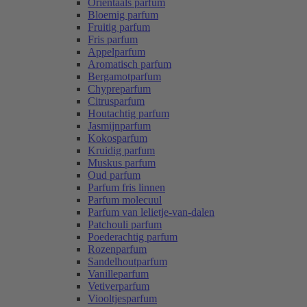
Oriëntaals parfum
Bloemig parfum
Fruitig parfum
Fris parfum
Appelparfum
Aromatisch parfum
Bergamotparfum
Chypreparfum
Citrusparfum
Houtachtig parfum
Jasmijnparfum
Kokosparfum
Kruidig parfum
Muskus parfum
Oud parfum
Parfum fris linnen
Parfum molecuul
Parfum van lelietje-van-dalen
Patchouli parfum
Poederachtig parfum
Rozenparfum
Sandelhoutparfum
Vanilleparfum
Vetiverparfum
Viooltjesparfum