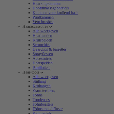
Haarknipkammen
Hoofdmassageborstels
Kammen voor krullend haar
Puntkammen
Vent brushes
Haaraccessoires
Alle weergeven
Haarbanden
Krulspelden
Scrunchies
Haarclips & barrettes
Sprayflessen
Accessoires
Haarspelden
Papillotten
Haar-tools
Alle weergeven
Stijltang
Krultangen
Warmterollers
Föhns
Tondeuses
Föhnborstels
Föhns met diffuser
Kapmantels