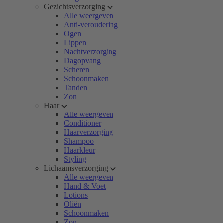
Gezichtsverzorging
Alle weergeven
Anti-veroudering
Ogen
Lippen
Nachtverzorging
Dagopvang
Scheren
Schoonmaken
Tanden
Zon
Haar
Alle weergeven
Conditioner
Haarverzorging
Shampoo
Haarkleur
Styling
Lichaamsverzorging
Alle weergeven
Hand & Voet
Lotions
Oliën
Schoonmaken
Zon