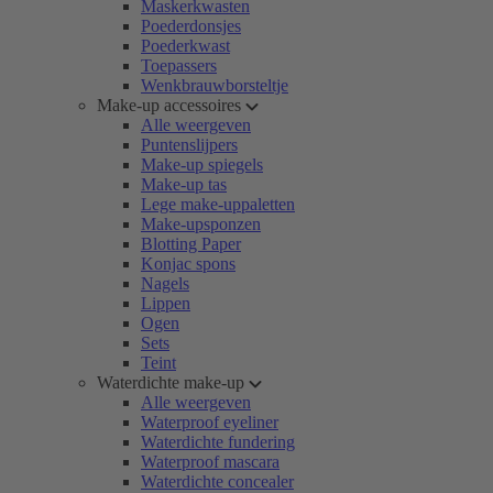
Maskerkwasten
Poederdonsjes
Poederkwast
Toepassers
Wenkbrauwborsteltje
Make-up accessoires
Alle weergeven
Puntenslijpers
Make-up spiegels
Make-up tas
Lege make-uppaletten
Make-upsponzen
Blotting Paper
Konjac spons
Nagels
Lippen
Ogen
Sets
Teint
Waterdichte make-up
Alle weergeven
Waterproof eyeliner
Waterdichte fundering
Waterproof mascara
Waterdichte concealer