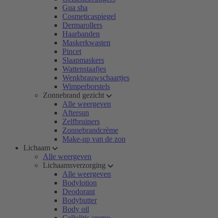
Gua sha
Cosmeticaspiegel
Dermarollers
Haarbanden
Maskerkwasten
Pincet
Slaapmaskers
Wattenstaafjes
Wenkbrauwschaartjes
Wimperborstels
Zonnebrand gezicht
Alle weergeven
Aftersun
Zelfbruiners
Zonnebrandcrème
Make-up van de zon
Lichaam
Alle weergeven
Lichaamsverzorging
Alle weergeven
Bodylotion
Deodorant
Bodybutter
Body oil
Cellulitis creme