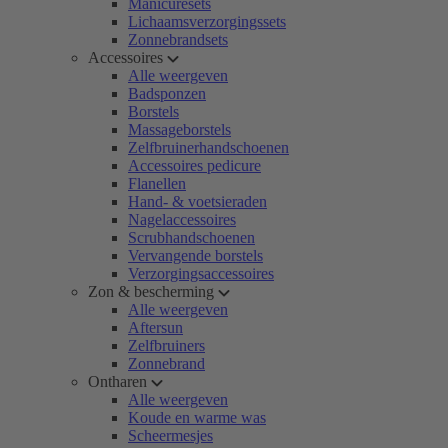
Manicuresets
Lichaamsverzorgingssets
Zonnebrandsets
Accessoires
Alle weergeven
Badsponzen
Borstels
Massageborstels
Zelfbruinerhandschoenen
Accessoires pedicure
Flanellen
Hand- & voetsieraden
Nagelaccessoires
Scrubhandschoenen
Vervangende borstels
Verzorgingsaccessoires
Zon & bescherming
Alle weergeven
Aftersun
Zelfbruiners
Zonnebrand
Ontharen
Alle weergeven
Koude en warme was
Scheermesjes