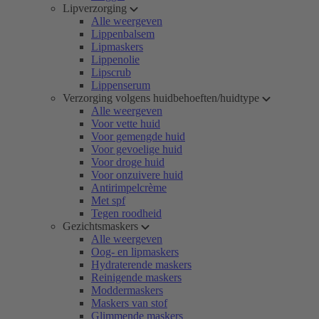
Lipverzorging
Alle weergeven
Lippenbalsem
Lipmaskers
Lippenolie
Lipscrub
Lippenserum
Verzorging volgens huidbehoeften/huidtype
Alle weergeven
Voor vette huid
Voor gemengde huid
Voor gevoelige huid
Voor droge huid
Voor onzuivere huid
Antirimpelcrème
Met spf
Tegen roodheid
Gezichtsmaskers
Alle weergeven
Oog- en lipmaskers
Hydraterende maskers
Reinigende maskers
Moddermaskers
Maskers van stof
Glimmende maskers