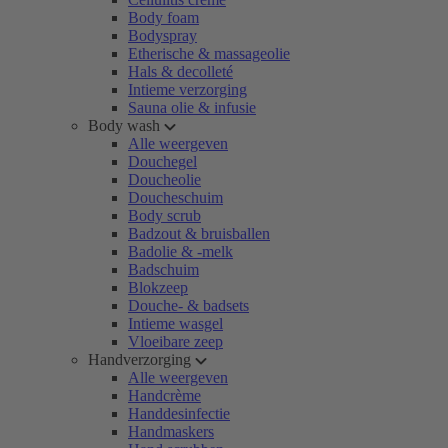
Body foam
Bodyspray
Etherische & massageolie
Hals & decolleté
Intieme verzorging
Sauna olie & infusie
Body wash
Alle weergeven
Douchegel
Doucheolie
Doucheschuim
Body scrub
Badzout & bruisballen
Badolie & -melk
Badschuim
Blokzeep
Douche- & badsets
Intieme wasgel
Vloeibare zeep
Handverzorging
Alle weergeven
Handcrème
Handdesinfectie
Handmaskers