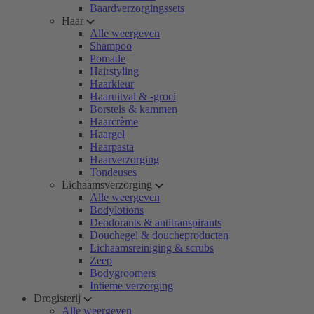
Baardverzorgingssets
Haar
Alle weergeven
Shampoo
Pomade
Hairstyling
Haarkleur
Haaruitval & -groei
Borstels & kammen
Haarcrème
Haargel
Haarpasta
Haarverzorging
Tondeuses
Lichaamsverzorging
Alle weergeven
Bodylotions
Deodorants & antitranspirants
Douchegel & doucheproducten
Lichaamsreiniging & scrubs
Zeep
Bodygroomers
Intieme verzorging
Drogisterij
Alle weergeven