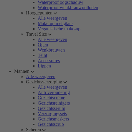
Waterproof oogschaduw
Waterproof wenkbrauwpotloden
Hoogtepunten
Alle weergeven
Make-up met glans
Veganistische make-up
Travel Size
Alle weergeven
Ogen
Wenkbrauwen
Teint
Accessoires
Lippen
Mannen
Alle weergeven
Gezichtsverzorging
Alle weergeven
Anti-veroudering
Gezichtscrème
Gezichtsreinigers
Gezichtsserum
Verzorgingssets
Gezichtsmaskers
Gezichtsscrub
Scheren