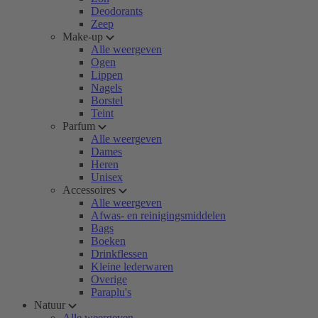
Deodorants
Zeep
Make-up
Alle weergeven
Ogen
Lippen
Nagels
Borstel
Teint
Parfum
Alle weergeven
Dames
Heren
Unisex
Accessoires
Alle weergeven
Afwas- en reinigingsmiddelen
Bags
Boeken
Drinkflessen
Kleine lederwaren
Overige
Paraplu's
Natuur
Alle weergeven