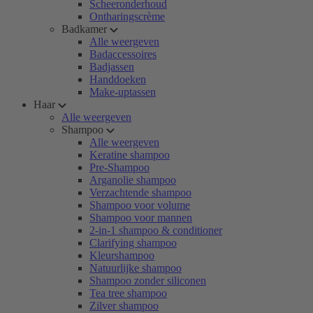
Scheeronderhoud
Ontharingscrème
Badkamer
Alle weergeven
Badaccessoires
Badjassen
Handdoeken
Make-uptassen
Haar
Alle weergeven
Shampoo
Alle weergeven
Keratine shampoo
Pre-Shampoo
Arganolie shampoo
Verzachtende shampoo
Shampoo voor volume
Shampoo voor mannen
2-in-1 shampoo & conditioner
Clarifying shampoo
Kleurshampoo
Natuurlijke shampoo
Shampoo zonder siliconen
Tea tree shampoo
Zilver shampoo