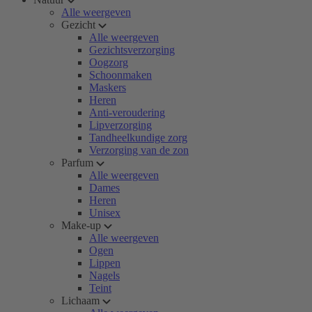
Alle weergeven
Gezicht
Alle weergeven
Gezichtsverzorging
Oogzorg
Schoonmaken
Maskers
Heren
Anti-veroudering
Lipverzorging
Tandheelkundige zorg
Verzorging van de zon
Parfum
Alle weergeven
Dames
Heren
Unisex
Make-up
Alle weergeven
Ogen
Lippen
Nagels
Teint
Lichaam