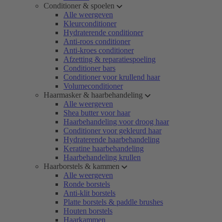
Conditioner & spoelen
Alle weergeven
Kleurconditioner
Hydraterende conditioner
Anti-roos conditioner
Anti-kroes conditioner
Afzetting & reparatiespoeling
Conditioner bars
Conditioner voor krullend haar
Volumeconditioner
Haarmasker & haarbehandeling
Alle weergeven
Shea butter voor haar
Haarbehandeling voor droog haar
Conditioner voor gekleurd haar
Hydraterende haarbehandeling
Keratine haarbehandeling
Haarbehandeling krullen
Haarborstels & kammen
Alle weergeven
Ronde borstels
Anti-klit borstels
Platte borstels & paddle brushes
Houten borstels
Haarkammen