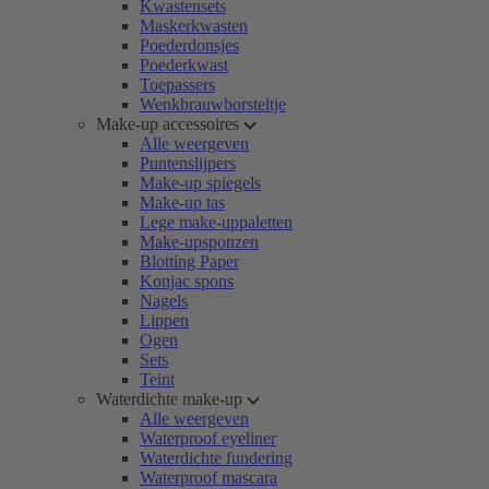
Kwastensets
Maskerkwasten
Poederdonsjes
Poederkwast
Toepassers
Wenkbrauwborsteltje
Make-up accessoires
Alle weergeven
Puntenslijpers
Make-up spiegels
Make-up tas
Lege make-uppaletten
Make-upsponzen
Blotting Paper
Konjac spons
Nagels
Lippen
Ogen
Sets
Teint
Waterdichte make-up
Alle weergeven
Waterproof eyeliner
Waterdichte fundering
Waterproof mascara