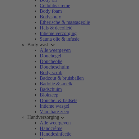
Cellulitis creme
Body foam
Bodyspray
Etherische & massageolie
Hals & decolleté
Intieme verzorging
Sauna olie & infusie
Body wash
Alle weergeven
Douchegel
Doucheolie
Doucheschuim
Body scrub
Badzout & bruisballen
Badolie & -melk
Badschuim
Blokzeep
Douche- & badsets
Intieme wasgel
Vloeibare zeep
Handverzorging
Alle weergeven
Handcrème
Handdesinfectie