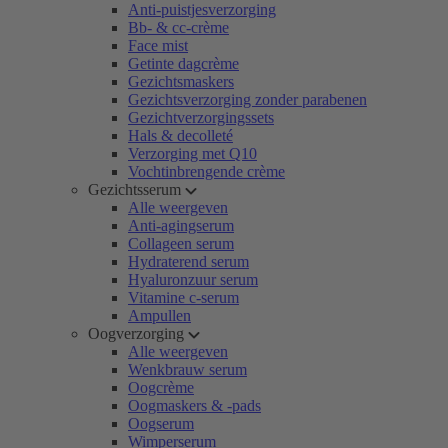
Anti-puistjesverzorging
Bb- & cc-crème
Face mist
Getinte dagcrème
Gezichtsmaskers
Gezichtsverzorging zonder parabenen
Gezichtverzorgingssets
Hals & decolleté
Verzorging met Q10
Vochtinbrengende crème
Gezichtsserum
Alle weergeven
Anti-agingserum
Collageen serum
Hydraterend serum
Hyaluronzuur serum
Vitamine c-serum
Ampullen
Oogverzorging
Alle weergeven
Wenkbrauw serum
Oogcrème
Oogmaskers & -pads
Oogserum
Wimperserum