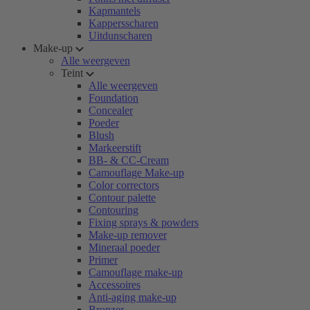
Kapmantels
Kappersscharen
Uitdunscharen
Make-up
Alle weergeven
Teint
Alle weergeven
Foundation
Concealer
Poeder
Blush
Markeerstift
BB- & CC-Cream
Camouflage Make-up
Color correctors
Contour palette
Contouring
Fixing sprays & powders
Make-up remover
Mineraal poeder
Primer
Camouflage make-up
Accessoires
Anti-aging make-up
Bronzer