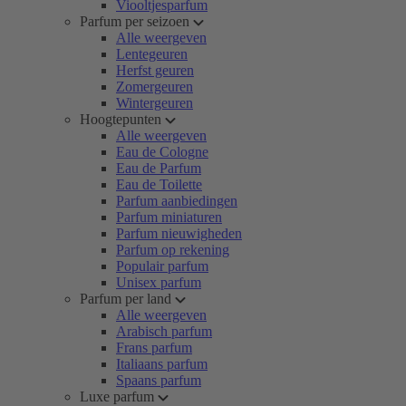
Viooltjesparfum
Parfum per seizoen
Alle weergeven
Lentegeuren
Herfst geuren
Zomergeuren
Wintergeuren
Hoogtepunten
Alle weergeven
Eau de Cologne
Eau de Parfum
Eau de Toilette
Parfum aanbiedingen
Parfum miniaturen
Parfum nieuwigheden
Parfum op rekening
Populair parfum
Unisex parfum
Parfum per land
Alle weergeven
Arabisch parfum
Frans parfum
Italiaans parfum
Spaans parfum
Luxe parfum