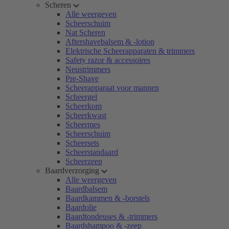
Scheren
Alle weergeven
Scheerschuim
Nat Scheren
Aftershavebalsem & -lotion
Elektrische Scheerapparaten & trimmers
Safety razor & accessoires
Neustrimmers
Pre-Shave
Scheerapparaat voor mannen
Scheergel
Scheerkom
Scheerkwast
Scheermes
Scheerschuim
Scheersets
Scheerstandaard
Scheerzeep
Baardverzorging
Alle weergeven
Baardbalsem
Baardkammen & -borstels
Baardolie
Baardtondeuses & -trimmers
Baardshampoo & -zeep