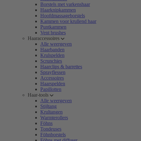
Borstels met varkenshaar
Haarknipkammen
Hoofdmassageborstels
Kammen voor krullend haar
Puntkammen
Vent brushes
Haaraccessoires
Alle weergeven
Haarbanden
Krulspelden
Scrunchies
Haarclips & barrettes
Sprayflessen
Accessoires
Haarspelden
Papillotten
Haar-tools
Alle weergeven
Stijltang
Krultangen
Warmterollers
Föhns
Tondeuses
Föhnborstels
Föhns met diffuser