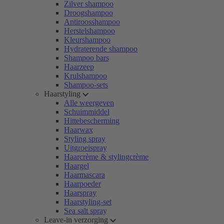
Zilver shampoo
Droogshampoo
Antiroosshampoo
Herstelshampoo
Kleurshampoo
Hydraterende shampoo
Shampoo bars
Haarzeep
Krulshampoo
Shampoo-sets
Haarstyling
Alle weergeven
Schuimmiddel
Hittebescherming
Haarwax
Styling spray
Uitgroeispray
Haarcrème & stylingcrème
Haargel
Haarmascara
Haarpoeder
Haarspray
Haarstyling-set
Sea salt spray
Leave-in verzorging