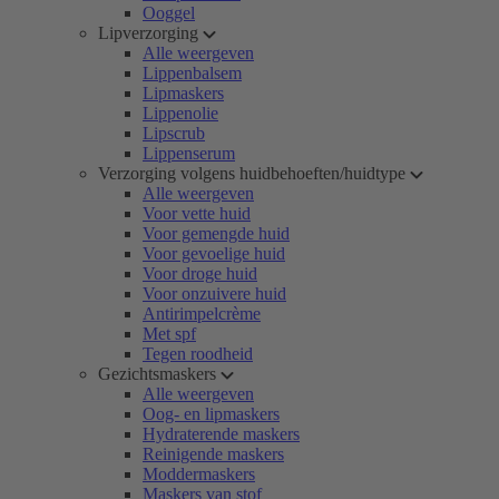
Ooggel
Lipverzorging
Alle weergeven
Lippenbalsem
Lipmaskers
Lippenolie
Lipscrub
Lippenserum
Verzorging volgens huidbehoeften/huidtype
Alle weergeven
Voor vette huid
Voor gemengde huid
Voor gevoelige huid
Voor droge huid
Voor onzuivere huid
Antirimpelcrème
Met spf
Tegen roodheid
Gezichtsmaskers
Alle weergeven
Oog- en lipmaskers
Hydraterende maskers
Reinigende maskers
Moddermaskers
Maskers van stof