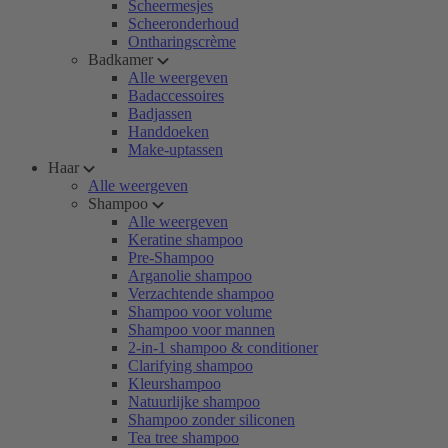
Scheermesjes
Scheeronderhoud
Ontharingscrème
Badkamer
Alle weergeven
Badaccessoires
Badjassen
Handdoeken
Make-uptassen
Haar
Alle weergeven
Shampoo
Alle weergeven
Keratine shampoo
Pre-Shampoo
Arganolie shampoo
Verzachtende shampoo
Shampoo voor volume
Shampoo voor mannen
2-in-1 shampoo & conditioner
Clarifying shampoo
Kleurshampoo
Natuurlijke shampoo
Shampoo zonder siliconen
Tea tree shampoo