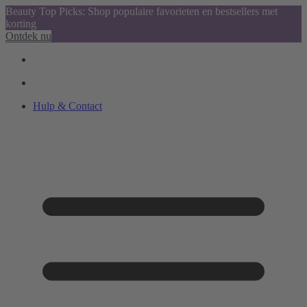
Beauty Top Picks: Shop populaire favorieten en bestsellers met
korting
Ontdek nu
Hulp & Contact