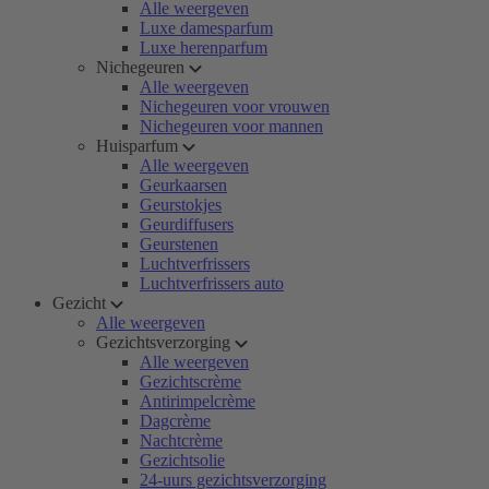
Alle weergeven
Luxe damesparfum
Luxe herenparfum
Nichegeuren
Alle weergeven
Nichegeuren voor vrouwen
Nichegeuren voor mannen
Huisparfum
Alle weergeven
Geurkaarsen
Geurstokjes
Geurdiffusers
Geurstenen
Luchtverfrissers
Luchtverfrissers auto
Gezicht
Alle weergeven
Gezichtsverzorging
Alle weergeven
Gezichtscrème
Antirimpelcrème
Dagcrème
Nachtcrème
Gezichtsolie
24-uurs gezichtsverzorging