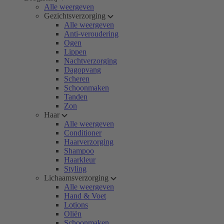
Alle weergeven
Gezichtsverzorging
Alle weergeven
Anti-veroudering
Ogen
Lippen
Nachtverzorging
Dagopvang
Scheren
Schoonmaken
Tanden
Zon
Haar
Alle weergeven
Conditioner
Haarverzorging
Shampoo
Haarkleur
Styling
Lichaamsverzorging
Alle weergeven
Hand & Voet
Lotions
Oliën
Schoonmaken