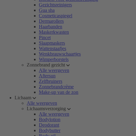
Gezichtsreinigers
Gua sha
Cosmeticaspiegel
Dermarollers
Haarbanden
Maskerkwasten
Pincet
Slaapmaskers
Wattenstaafjes
Wenkbrauwschaartjes
Wimperborstels
Zonnebrand gezicht
Alle weergeven
Aftersun
Zelfbruiners
Zonnebrandcrème
Make-up van de zon
Lichaam
Alle weergeven
Lichaamsverzorging
Alle weergeven
Bodylotion
Deodorant
Bodybutter
Body oil