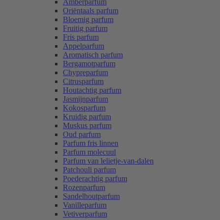
Amberparfum
Oriëntaals parfum
Bloemig parfum
Fruitig parfum
Fris parfum
Appelparfum
Aromatisch parfum
Bergamotparfum
Chypreparfum
Citrusparfum
Houtachtig parfum
Jasmijnparfum
Kokosparfum
Kruidig parfum
Muskus parfum
Oud parfum
Parfum fris linnen
Parfum molecuul
Parfum van lelietje-van-dalen
Patchouli parfum
Poederachtig parfum
Rozenparfum
Sandelhoutparfum
Vanilleparfum
Vetiverparfum