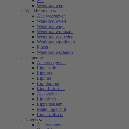
Sets
Wenkbrauwen
Wenkbrauwen
Alle weergeven
Wenkbrauwverf
Wenkbrauwgel
Wenkbrauwpomade
Wenkbrauw poeder
Wenkbrauwpotloden
Pincet
Wenkbrauwscharen
Lippen
Alle weergeven
Lippenstift
Lipgloss
Lipliner
Lip plumper
Liquid Lipstick
Accessoires
Lip primer
Lippenbalsem
Matte lippenstift
Lippenstiftsets
Nagels
Alle weergeven