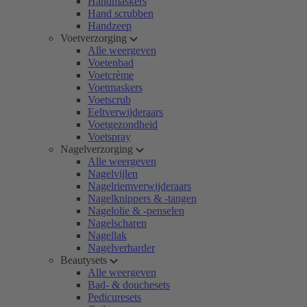
Handmaskers
Hand scrubben
Handzeep
Voetverzorging
Alle weergeven
Voetenbad
Voetcrème
Voetmaskers
Voetscrub
Eeltverwijderaars
Voetgezondheid
Voetspray
Nagelverzorging
Alle weergeven
Nagelvijlen
Nagelriemverwijderaars
Nagelknippers & -tangen
Nagelolie & -penselen
Nagelscharen
Nagellak
Nagelverharder
Beautysets
Alle weergeven
Bad- & douchesets
Pedicuresets