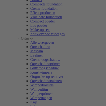
Compacte foundation
Crème-foundation
Effect producten
Vloeibare foundation
Compact poeder
Los poeder
Make-up sets
Zelfklevende tatoeages
Ogen
Alle weergeven
Oogschaduw
Mascara
Eyeliner
Crème-oogschaduw
Oogschaduwprimer
Glitteroogschaduw
Kunstwimpers
Oogmake-up remover
Oogschaduwpaletten
Wimperborstels
Wimperlijm
Wimperprimers
Wimpertangen
Kajal