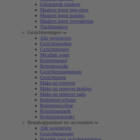
Glimmende maskers
Maskers tegen mee-eters
Maskers tegen puistjes
Maskers tegen veroudering
Nachtmaskers
Gezichtsreinigers
Alle weergeven
Gezichtspeeling
Gezichtstoners
Micellair water
Reinigingsgel
Reinigingsolie
Gezichtreinigingssets
Gezichtszeep
Make-up remover
Make-up remover doekjes
Make-up remover pads
Reinigend schuim
Reinigingscrème
Reinigingsmelk
Reinigingspoeder
Beautyapparatuur en -accessoires
Alle weergeven
Gezichtsmassage
Borstels voor gezichtsreiniging