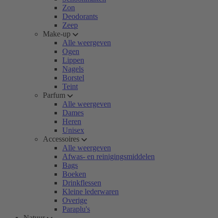
Zon
Deodorants
Zeep
Make-up
Alle weergeven
Ogen
Lippen
Nagels
Borstel
Teint
Parfum
Alle weergeven
Dames
Heren
Unisex
Accessoires
Alle weergeven
Afwas- en reinigingsmiddelen
Bags
Boeken
Drinkflessen
Kleine lederwaren
Overige
Paraplu's
Natuur