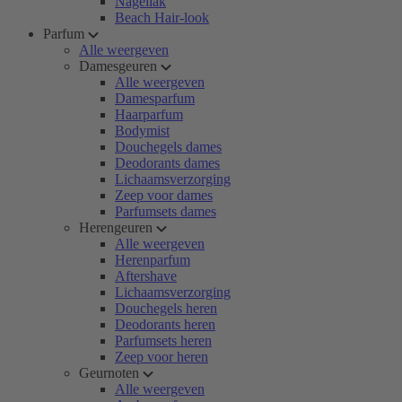
Nagellak
Beach Hair-look
Parfum
Alle weergeven
Damesgeuren
Alle weergeven
Damesparfum
Haarparfum
Bodymist
Douchegels dames
Deodorants dames
Lichaamsverzorging
Zeep voor dames
Parfumsets dames
Herengeuren
Alle weergeven
Herenparfum
Aftershave
Lichaamsverzorging
Douchegels heren
Deodorants heren
Parfumsets heren
Zeep voor heren
Geurnoten
Alle weergeven