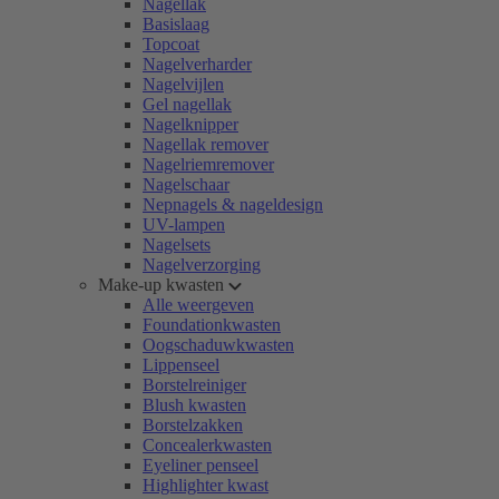
Nagellak
Basislaag
Topcoat
Nagelverharder
Nagelvijlen
Gel nagellak
Nagelknipper
Nagellak remover
Nagelriemremover
Nagelschaar
Nepnagels & nageldesign
UV-lampen
Nagelsets
Nagelverzorging
Make-up kwasten
Alle weergeven
Foundationkwasten
Oogschaduwkwasten
Lippenseel
Borstelreiniger
Blush kwasten
Borstelzakken
Concealerkwasten
Eyeliner penseel
Highlighter kwast