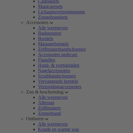
Cadeausets
Manicuresets
Lichaamsverzorgingssets
Zonnebrandsets
Accessoires
Alle weergeven
Badsponzen
Borstels
Massageborstels
Zelfbruinerhandschoenen
Accessoires pedicure
Flanellen
Hand- & voetsieraden
Nagelaccessoires
Scrubhandschoenen
Vervangende borstels
Verzorgingsaccessoires
Zon & bescherming
Alle weergeven
Aftersun
Zelfbruiners
Zonnebrand
Ontharen
Alle weergeven
Koude en warme was