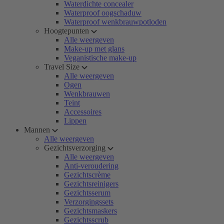
Waterdichte concealer
Waterproof oogschaduw
Waterproof wenkbrauwpotloden
Hoogtepunten
Alle weergeven
Make-up met glans
Veganistische make-up
Travel Size
Alle weergeven
Ogen
Wenkbrauwen
Teint
Accessoires
Lippen
Mannen
Alle weergeven
Gezichtsverzorging
Alle weergeven
Anti-veroudering
Gezichtscrème
Gezichtsreinigers
Gezichtsserum
Verzorgingssets
Gezichtsmaskers
Gezichtsscrub