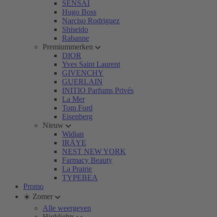
SENSAI
Hugo Boss
Narciso Rodriguez
Shiseido
Rabanne
Premiummerken
DIOR
Yves Saint Laurent
GIVENCHY
GUERLAIN
INITIO Parfums Privés
La Mer
Tom Ford
Eisenberg
Nieuw
Widian
IRÄYE
NEST NEW YORK
Farmacy Beauty
La Prairie
TYPEBEA
Promo
☀️ Zomer
Alle weergeven
Highlights