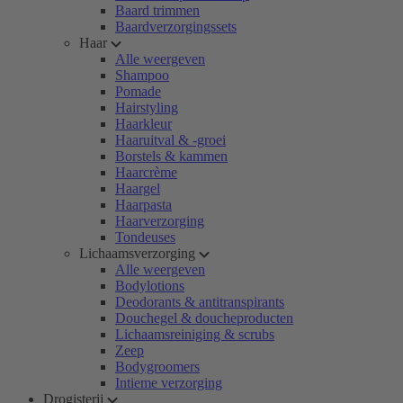
Baard trimmen
Baardverzorgingssets
Haar
Alle weergeven
Shampoo
Pomade
Hairstyling
Haarkleur
Haaruitval & -groei
Borstels & kammen
Haarcrème
Haargel
Haarpasta
Haarverzorging
Tondeuses
Lichaamsverzorging
Alle weergeven
Bodylotions
Deodorants & antitranspirants
Douchegel & doucheproducten
Lichaamsreiniging & scrubs
Zeep
Bodygroomers
Intieme verzorging
Drogisterij